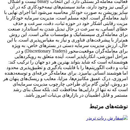
فعالیت معامله‌گر بستگی دارد. این انتخاب binary نیست و اشکال
ترکیبی نیز وجود دارند، مانند سیستم‌های نیمه‌خودکاری که در آن
سایز پوزیشن به صورت خودکار محاسبه می‌شود اما اجرای نهایی با
تأیید معامله‌گر است. آنچه مسلم است، مدیریت سرمایه خودکار با
مزیت رقابتی آشکار خود در حوزه ثبات، دقت، سرعت و حذف
خطای انسانی، به سرعت در حال تبدیل شدن به استاندارد صنعت
برای معامله‌گری سیستماتیک و مؤسسات مالی است. این روش
هم‌تراز با پیشرفت‌های فناوری و نیاز به مقیاس‌پذیری است. با این
حال، ارزش مدیریت سرمایه دستی در بسترهای خاص، به ویژه
برای معامله‌گران موقعیت‌محور (Discretionary Traders) و در
مراحل آموزشی، انکارناپذیر است. آینده متعلق به رویکردهایی
هوشمندانه است که شاید بتواند بهترین هر دو جهان را ترکیب کند:
ثبات و دقت الگوریتم‌ها را با قابلیت یادگیری و تطبیق‌پذیری محدود
اما هوشمند انسانی بیامیزد. برای معامله‌گر حرفه‌ای و توسعه‌دهنده
امروزی، درک عمیق مکانیزم‌ها، مزایا، معایب و ریسک‌های پنهان هر
دو روش، اولین گام برای طراحی چارچوب مدیریت سرمایه‌ای
است که نه تنها از دارایی‌ها محافظت کند، بلکه سنگ بنای رشد
مستمر و قابل اطمینان در بازارهای بی‌ثبات امروز باشد.
نوشته‌های مرتبط