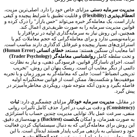
مدیریت سرمایه دستی
مزایای خاص خود را دارد. اصلی‌ترین مزیت،
انعطاف‌پذیری (Flexibility)
و قابلیت تطبیق با شرایط پیچیده و کیفی
بازار است. یک معامله‌گر خبره می‌تواند “حس بازار” را درک کرده و
قوانین مدیریت سرمایه را به صورت ظریف‌تری اعمال کند.
همچنین، این روش نیاز به سرمایه‌گذاری اولیه در نرم‌افزار یا
برنامه‌نویسی ندارد و برای معامله‌گرانی که حجم معاملات کم یا
استراتژی‌های بسیار پیچیده و غیرقابل کدگذاری دارند مناسب است.
اما معایب آن سنگین هستند: مستعد
خطای انسانی (Human Error)
و تحت سلطه کامل
روانشناسی معامله‌گر (Trader Psychology)
است. اجرای ناسازگار قوانین، فرسودگی ذهنی، و نیاز به نظارت
دائمی از دیگر معایب آن است. ریسک پنهان این روش، “تخریب
تدریجی انضباط” است؛ جایی که معامله‌گر به مرور زمان و با تجربه
موفقیت‌ها و شکست‌ها، ممکن است از قوانین سختگیرانه اولیه
فاصله بگیرد و بدون آنکه متوجه شود، رویکردی مخاطره‌آمیزتر در
پیش گیرد.
در مقابل،
مدیریت سرمایه خودکار
مزایای چشمگیری دارد:
ثبات
(Consistency)
و دقت بی‌عیب در اجرا، حذف کامل تأثیرات روانی
منفی، سرعت عمل بالا، توانایی مدیریت چندین حساب یا استراتژی
به صورت همزمان، و امکان
بک‌تست (Backtest)
و بهینه‌سازی دقیق.
این روش برای معامله‌گرانی که به دنبال سیستماتیک کردن فعالیت
خود و دستیابی به بازدهی مرکب پایدار هستند ایده‌آل است. با این
حال، معایبی نیز دارد. اصلی‌ترین عیب،
عدم انعطاف‌پذیری