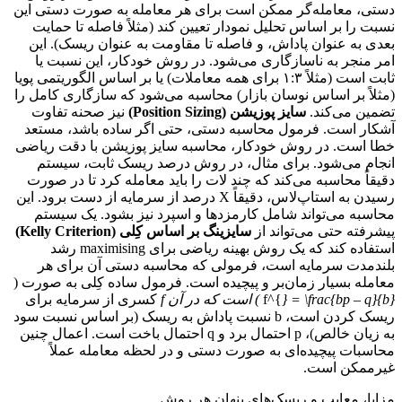
دستی، معامله‌گر ممکن است برای هر معامله به صورت دستی این
نسبت را بر اساس تحلیل نمودار تعیین کند (مثلاً فاصله تا حمایت
بعدی به عنوان پاداش، و فاصله تا مقاومت به عنوان ریسک). این
امر منجر به ناسازگاری می‌شود. در روش خودکار، این نسبت یا
ثابت است (مثلاً ۱:۳ برای همه معاملات) یا بر اساس الگوریتمی پویا
(مثلاً بر اساس نوسان بازار) محاسبه می‌شود که سازگاری کامل را
تضمین می‌کند.
سایز پوزیشن (Position Sizing)
نیز صحنه تفاوت
آشکار است. فرمول محاسبه دستی، حتی اگر ساده باشد، مستعد
خطا است. در روش خودکار، محاسبه سایز پوزیشن با دقت ریاضی
انجام می‌شود. برای مثال، در روش درصد ریسک ثابت، سیستم
دقیقاً محاسبه می‌کند که چند لات را باید معامله کرد تا در صورت
رسیدن به استاپ‌لاس، دقیقاً X درصد از سرمایه از دست برود. این
محاسبه می‌تواند شامل کارمزدها و اسپرد نیز بشود. یک سیستم
پیشرفته حتی می‌تواند از
سایزینگ بر اساس کِلی (Kelly Criterion)
استفاده کند که یک روش بهینه ریاضی برای maximising رشد
بلندمدت سرمایه است، فرمولی که محاسبه دستی آن برای هر
معامله بسیار زمان‌بر و پیچیده است. فرمول ساده کِلی به صورت (
} = \frac{bp – q}{b} ) است که در آن f
f^{
کسری از سرمایه برای
ریسک کردن است، b نسبت پاداش به ریسک (بر اساس نسبت سود
به زیان خالص)، p احتمال برد و q احتمال باخت است. اعمال چنین
محاسبات پیچیده‌ای به صورت دستی و در لحظه معامله عملاً
غیرممکن است.
مزایا، معایب و ریسک‌های پنهان هر روش