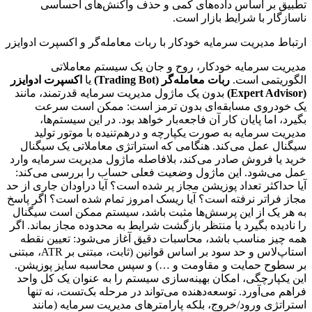
تطبیق بر اساس داده‌های کمی و حذف واکنش‌های احساسی
ناسازگار با شرایط بازار است.
ارتباط مدیریت سرمایه خودکار با ربات معامله‌گر و اکسپرت ادوایزر
مدیریت سرمایه خودکار، روح و جان یک سیستم معاملاتی
الگوریتمی است.
ربات معامله‌گر (Trading Bot)
یا
اکسپرت ادوایزر
(Expert Advisor)
بدون یک ماژول مدیریت سرمایه قدرتمند، مانند
یک خودروی مسابقه‌ای بدون ترمز است: ممکن است سرعت
بگیرد، اما پایان کار آن فاجعه‌بار خواهد بود. در این سیستم‌ها،
مدیریت سرمایه به صورت یکپارچه و درهم‌تنیده با موتور تولید
سیگنال عمل می‌کند. هنگامی که استراتژی معاملاتی یک سیگنال
خرید یا فروش صادر می‌کند، بلافاصله ماژول مدیریت سرمایه وارد
عمل می‌شود. این ماژول وضعیت فعلی حساب را بررسی می‌کند:
آیا حداکثر تعداد پوزیشن مجاز پر شده است؟ آیا دراودان جاری از حد
مجاز فراتر نرفته است؟ آیا ریسک امروز تمام شده است؟ اگر پاسخ
به هر یک از این پرسش‌ها مثبت باشد، سیستم ممکن است سیگنال
را نادیده بگیرد یا منتظر بازگشت شرایط به محدوده مجاز بماند. اگر
همه چیز مناسب باشد، محاسبات دقیق آغاز می‌شود: تعیین نقطه
استاپ‌لاس و حد سود بر اساس قوانین (ثابت، مبتنی بر ATR، مبتنی
بر سطوح حمایت و مقاومت و …) و سپس محاسبه سایز پوزیشن.
این یکپارچگی، امکان بهینه‌سازی سیستم را به عنوان یک کل واحد
فراهم می‌آورد. توسعه‌دهنده می‌تواند در مرحله بک‌تست، نه تنها
استراتژی ورود/خروج، بلکه پارامترهای مدیریت سرمایه (مانند