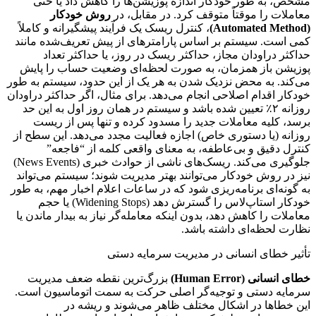
مشخص، به طور خودکار اندازه پوزیشن‌ها را کاهش داد یا حتی
معاملات را موقتاً متوقف کرد. در مقابل، در
روش خودکار
(Automated Method)
، کنترل ریسک یک فرآیند پیشگیرانه و کاملاً
کمی است. سیستم بر اساس پارامترهای از پیش تعریف‌شده مانند
حداکثر دراودان مجاز، حداکثر ریسک در روز، یا حداکثر تعداد
پوزیشن باز همزمان، به صورت لحظه‌ای وضعیت حساب را پایش
می‌کند. به محض نزدیک شدن به هر یک از این حدود، سیستم به طور
خودکار اقدام اصلاحی انجام می‌دهد. برای مثال، اگر حداکثر دراودان
روزانه ۲٪ تعیین شده باشد و سیستم در همان روز اول به این حد
برسد، کلیه معاملات جدید را مسدود کرده و تنها پس از ریست
روزانه (یا دستوری خاص) اجازه فعالیت مجدد می‌دهد. این سطح از
کنترل دقیق و بی‌عاطفه، به معنای واقعی کلمه از “فاجعه”
جلوگیری می‌کند. ریسک‌های ناشی از حوادث خبری (News Events)
نیز در روش خودکار می‌توانند بهتر مدیریت شوند؛ سیستم می‌تواند
به گونه‌ای برنامه‌ریزی شود که در ساعات اعلام اخبار مهم، به طور
خودکار استاپ‌لاس را گسترش دهد (Widening Stops) یا حجم
معاملات را کاهش دهد، بدون اینکه معامله‌گر نیاز به بیدار ماندن یا
نظارت لحظه‌ای داشته باشد.
تأثیر خطای انسانی در مدیریت سرمایه دستی
خطای انسانی (Human Error)
بزرگ‌ترین نقطه ضعف مدیریت
سرمایه دستی و توجیه‌گر اصلی حرکت به سمت اتوماسیون است.
این خطاها در اشکال مختلف ظاهر می‌شوند و ریشه در