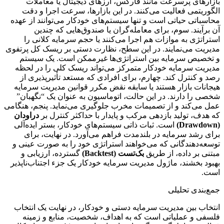
بازارهای پرسرعت مانند فارکس، ارزهای دیجیتال یا معاملات
الگوریتمی فعالیت می‌کنند. در این بازارها، سرعت اجرا و دقت
محاسباتی حیاتی است و تنها سیستم‌های خودکار می‌توانند از عهده
آن برآیند. سوم، برای معامله‌گران یا صندوق‌هایی که چندین
استراتژی به موازات هم اجرا می‌کنند یا حجم سرمایه کلانی را
مدیریت می‌نمایند. در این سطح، نظارت دستی بر ریسک کل پرتفوی
و تخصیص سرمایه بین استراتژی‌ها غیرممکن است. یک سیستم
مدیریت سرمایه خودکار متمرکز می‌تواند ریسک کلی را در لحظه
رصد و کنترل کند. چهارم، برای افرادی که مستعد تأثیرپذیری از
هیجانات بازار هستند یا سابقه نقض مکرر قوانین مدیریت سرمایه
شخصی را دارند. در این حالت، اتوماسیون به عنوان یک “نگهبان”
عمل می‌کند و از تصمیمات مخرب جلوگیری می‌نماید. پنجم، هنگامی
که هدف، تولید بازدهی مرکب و پایدار با حداکثر کنترل بر
دراودان
(Drawdown)
است. ثبات ذاتی سیستم‌های خودکار، بستر ایده‌آلی
برای رشد سرمایه در بلندمدت فراهم می‌آورد. در نهایت، برای
توسعه‌دهندگانی که می‌خواهند استراتژی خود را به صورت عینی و
مبتنی بر داده، از طریق
بک‌تست (Backtest)
گسترده، ارزیابی و
بهبود بخشند، ماژول مدیریت سرمایه خودکار یک جزء اجتناب‌ناپذیر
است.
جمع‌بندی تحلیلی
انتخاب بین مدیریت سرمایه دستی و خودکار، در نهایت یک انتخاب
فلسفی و عملیاتی است که به اهداف، شخصیت، منابع و زمینه