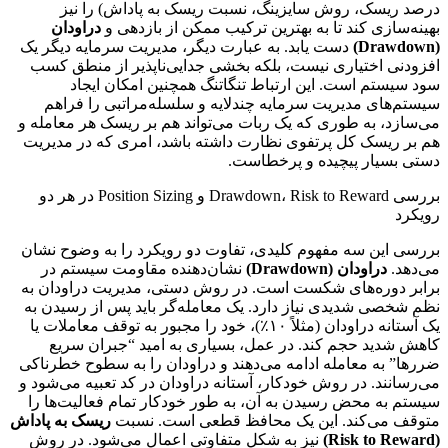
درصد ریسک، روش سایزینگ، نسبت ریسک به پاداش) را نیز
بهینه‌سازی کند تا به بهترین ترکیب ممکن از بازدهی و
دراودان
(Drawdown)
دست یابد. به عبارت دیگر، مدیریت سرمایه دیگر یک
افزودنی اختیاری نیست، بلکه بخشی جدایی‌ناپذیر از منطق کسب
سود سیستم است. این ارتباط تنگاتنگ همچنین امکان ایجاد
سیستم‌های مدیریت سرمایه چندلایه و سلسله‌مراتبی را فراهم
می‌سازد، به طوری که یک ربات می‌تواند هم بر ریسک هر معامله و
هم بر ریسک کل پرتفوی نظارت داشته باشد، امری که در مدیریت
دستی بسیار پیچیده و پرخطاست.
بررسی Drawdown، Risk to Reward و Position Sizing در هر دو
رویکرد
بررسی این سه مفهوم کلیدی، تفاوت دو رویکرد را به وضوح نشان
می‌دهد.
دراودان (Drawdown)
نشان‌دهنده مقاومت سیستم در
برابر دوره‌های شکست است. در روش دستی، مدیریت دراودان به
نظم شخصی شدیدی نیاز دارد. یک معامله‌گر باید پس از رسیدن به
یک آستانه دراودان (مثلاً ۱۰٪)، خود را مجبور به توقف معاملات یا
کاهش شدید حجم کند. در عمل، بسیاری به امید “جبران سریع
ضررها” به معامله ادامه می‌دهند و دراودان را به سطوح خطرناکی
می‌رسانند. در روش خودکار، آستانه دراودان در کد تعبیه می‌شود و
سیستم به محض رسیدن به آن، به طور خودکار تمام فعالیت‌ها را
متوقف می‌کند. این یک محافظ قطعی است. نسبت
ریسک به پاداش
(Risk to Reward)
نیز به شکل متفاوتی اعمال می‌شود. در روش