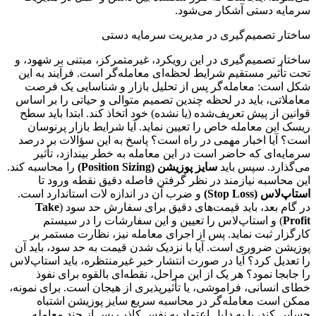
سرمایه دستی آشکار می‌شود.
ساختار تصمیم‌گیری در مدیریت سرمایه دستی
ساختار تصمیم‌گیری در این رویکرد، غیرمتمرکز، مبتنی بر شهود، و
تحت تأثیر مستقیم شرایط لحظه‌ای معامله‌گر است. فرآیند به این
شکل است: معامله‌گر پس از تحلیل بازار و شناسایی یک فرصت
معاملاتی، باید در لحظه چندین تصمیم متوالی و حیاتی را بر اساس
قوانین از پیش تعریف‌شده (یا نشده) خود اتخاذ کند. ابتدا باید سطح
ریسک این معامله خاص را تعیین نماید. آیا شرایط بازار پرنوسان
است؟ آیا اخبار مهمی در راه است؟ پاسخ به این سؤالات بر درصد
سرمایه‌ای که حاضر است در این معامله به خطر بیندازد، تأثیر
می‌گذارد. سپس باید
سایز پوزیشن (Position Sizing)
را محاسبه کند.
این محاسبه نیازمند در نظر گرفتن فاصله دقیق نقطه ورود تا
استاپ‌لاس (Stop Loss)
و ضرب آن در اندازه لات استاندارد است.
در گام بعد، باید قیمت‌های دقیق برای سفارش حد سود (
Take
Profit
) و استاپ‌لاس را تعیین و این سفارشات را در سیستم
کارگزار ثبت نماید. پس از اجرای معامله نیز، نظارت مستمر بر
پوزیشن ضروری است. آیا با نزدیک شدن قیمت به حد سود، باید آن
را تعدیل کرد؟ آیا در صورت انتشار خبر غیرمنتظره، باید استاپ‌لاس
را جابجا نمود؟ هر یک از این مراحل، نقطه‌ای بالقوه برای نفوذ
خطای انسانی، فراموشی، یا تأثیرپذیری از هیجان است. برای نمونه،
ممکن است معامله‌گر در محاسبه سریع سایز پوزیشن اشتباه
حسابی کند، یا به دلیل اعتماد به نفس کاذب پس از چند معامله