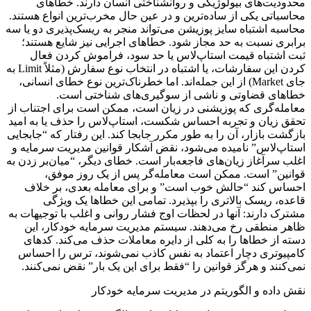
محدودیت‌های بیولوژیکی و روانشناختی انسان دارند. خطاهای
محاسباتی یکی از ساده‌ترین و در عین حال مخرب‌ترین انواع هستند.
محاسبه اشتباه سایز پوزیشن می‌تواند منجر به ریسک‌پذیری دو یا سه
برابری نسبت به حد مجاز شود. خطاهای اجرایی نیز شایع هستند؛
ثبت اشتباه قیمت استاپ‌لاس یا حد سود، فراموش کردن فعال
کردن این سفارشات، یا اشتباه در انتخاب نوع سفارش (مثلاً Limit به
جای Market) از این جمله‌اند. اما خطرناک‌ترین نوع خطای انسانی،
خطاهای قضاوتی و ناشی از سوگیری‌های شناختی است.
معامله‌گری که پوزیشنی در زیان است، ممکن است برای اجتناب از
تحقق زیان و تجربه احساس شکست، استاپ‌لاس را حذف یا به امید
بازگشت بازار، آن را به طور مکرر جابجا کند. این رفتار که “جابجایی
استاپ‌لاس” نامیده می‌شود، نقض آشکار قوانین مدیریت سرمایه و
اغلب سرآغاز زیان‌های فاجعه‌بار است. خطای دیگر، “میان‌بر زدن به
قوانین” است. ممکن است معامله‌گر پس از یک روز موفق،
احساس کند “حالش خوب است” و برای معامله بعدی، بر خلاف
قاعده، ریسک بالاتری را بپذیرد. تمامی این خطاها یک ویژگی
مشترک دارند: آنها در لحظات اوج فشار روانی و اغلب با توجیهات به
ظاهر منطقی رخ می‌دهند. سیستم مدیریت سرمایه خودکار، این
دسته از خطاها را به کلی از دایره معاملات حذف می‌کند. کدهای
کامپیوتری دچار اعتماد به نفس کاذب نمی‌شوند، ترس را احساس
نمی‌کنند و هرگز قوانین را “فقط برای این یک بار” نقض نمی‌کنند.
نقش داده و الگوریتم در مدیریت سرمایه خودکار