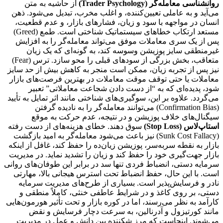
روانشناسی معامله‌گر (Trader Psychology)
از حاشیه به متن
می‌آید و به عاملی تعیین‌کننده، و اغلب مخرب، تبدیل می‌شود. ذهن
انسان در مواجهه با سود و زیان، فشارهای بازار، و عدم قطعیت،
مستعد ارتکاب خطاهای سیستماتیک شناختی است. طمع (Greed)
پس از یک سری معاملات موفق می‌تواند معامله‌گر را به افزایش
غیرمنطقی سایز پوزیشن وسوسه کند، به گونه‌ای که یک زیان
متعاقب، بخش بزرگی از سودهای قبلی را محو سازد. ترس (Fear)
نیز پس از تجربه زیان، ممکن است منجر به کاهش بیش از حد سایز
معاملات یا حتی توقف موقت معاملات در بهترین فرصت‌های بازار
شود، پدیده‌ای که به “از دست دادن شجاعت معاملاتی” تعبیر
می‌گردد. علاوه بر این، سوگیری‌های شناختی مانند اثر تمایل به تأیید
(Confirmation Bias) می‌توانند معامله‌گر را به نادیده گرفتن
سیگنال‌های خلاف پوزیشن و در نتیجه، عدم حرکت به موقع
استاپ‌لاس (Stop Loss)
سوق دهند. خطای هزینه‌های از دست رفته
(Sunk Cost Fallacy) نیز باعث می‌شود معامله‌گر به امید بازگشت
بازار به نقطه سربه‌سر، پوزیشن زیان‌ده را حفظ کند، غافل از اینکه
بازار جهت‌گیری خود را حفظ کند و زیان را تشدید نماید. در مدیریت
سرمایه دستی، انضباط فردی تنها سد در برابر این طوفان‌های روانی
است. با این حال، حفظ انضباط تحت استرس هیجانی بالا، مهارتی
نادر و فرسایش‌پذیر است. بسیاری از طرح‌های مدیریت سرمایه
دستی، بر روی کاغذ و در شرایط عاطفی خنثی، کاملاً منطقی و
کارآمد به نظر می‌رسند، اما در کوره بازار و تحت تأثیر هورمون‌هایی
مانند کورتیزول و آدرنالین، به سرعت دچار فرسایش و نقض
می‌شوند. اینجاست که مرز شکننده بین دانش و عمل در مدیریت