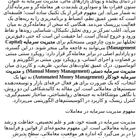
در دنیای پیچیده و پویای بازارهای مالی، مدیریت سرمایه به عنوان
ستون فقرات بقا و سودآوری بلندمدت هر معامله‌گر و سرمایه‌گذار
به شمار می‌آید. این مفهوم فراتر از یک تکنیک ساده است؛ فلسفه‌ای
است که نفس عمیق نظم، انضباط و برنامه‌ریزی را به ریه‌های یک
فعالیت پرریسک می‌دمد. هنگامی که سخن از معامله‌گری به میان
می‌آید، اغلب تمرکز بر روی تحلیل تکنیکال، شناسایی روندها و نقاط
ورود و خروج ایده‌آل است. اما حقیقت این است که حتی دقیق‌ترین
تحلیلها نیز بدون چارچوبی مستحکم برای
مدیریت سرمایه (Capital
Management)
می‌توانند به فاجعه مالی منجر شوند. در این گستره،
دو پارادایم اصلی در برابر معامله‌گر قرار دارد: رویکرد سنتی مبتنی
بر قضاوت و اجرای انسانی، و رویکرد نوین مبتنی بر الگوریتم و
اتوماسیون. درک عمیق تفاوت‌های بنیادین، ظریف، و کاربردی میان
مدیریت سرمایه دستی (Manual Money Management)
و
مدیریت
سرمایه خودکار (Automated Money Management)
نه تنها یک
انتخاب، که یک ضرورت برای هر فعال حرفه‌ای بازار و توسعه‌دهنده
سیستم‌های معاملاتی است. این مقاله به کالبدشکافی این دو روش،
با نگاهی موشکافانه به جنبه‌های روانشناختی، ساختار تصمیم‌گیری،
کنترل ریسک، و کاربرد در اکوسیستم‌های الگوریتمی می‌پردازد.
مفهوم مدیریت سرمایه در معاملات
مدیریت سرمایه در هسته خود، هنر و علم تخصیص، حفاظت و رشد
سرمایه معاملاتی است. این مفهوم مجموعه‌ای از قوانین و فرآیندها
را در بر می‌گیرد که اندازه هر موقعیت معاملاتی، سطح پذیرش