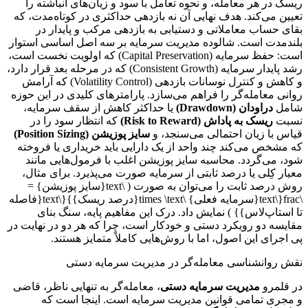
ریسک در هر معامله، و نحوه تعامل با سود و زیان‌های انباشته را
تعیین می‌کند. هدف نهایی آن نه بازدهی حداکثری در کوتاه‌مدت، که
بقای حساب معاملاتی و دستیابی به بازدهی مرکب و پایدار در
بلندمدت است. شالوده مدیریت سرمایه بر سه اصل اساسی استوار
است: حفظ سرمایه (Capital Preservation) که اولویت نخست است،
رشد پایدار سرمایه (Consistent Growth) که در مرحله بعد قرار دارد،
و کاهش و کنترل نوسانات بازدهی (Volatility Control) که آرامش
روانی معامله‌گر را فراهم می‌سازد. پارامترهای کلیدی در این حوزه
شامل
دراودان (Drawdown)
یا حداکثر کاهش از سقف سرمایه،
نسبت
ریسک به پاداش (Risk to Reward)
که انتظار سود را در
قیاس با زیان احتمالی می‌سنجد، و
سایز پوزیشن (Position Sizing)
که مشخص می‌کند چند واحد از یک دارایی باید خریداری یا فروخته
شود، می‌گردد. محاسبه سایز پوزیشن اغلب با فرمول‌هایی مانند
معیار کِلی یا درصد ثابتی از سرمایه صورت می‌پذیرد. برای مثال،
روش درصد ثابت را می‌توان به صورت ( \text{سایز پوزیشن} =
\frac{\text{سرمایه فعلی} \times \text{درصد ریسک}}{\text{فاصله
تا استاپ‌لاس}} ) نمایش داد. درک این مفاهیم پایه، سنگ بنای
مقایسه دو رویکرد دستی و خودکار است، چرا که هر دو در نهایت در
پی اجرای این اصول، اما با روش‌هایی کاملاً متمایز هستند.
نقش روانشناسی معامله‌گر در مدیریت سرمایه دستی
در قلمرو
مدیریت سرمایه دستی
، معامله‌گر به تنهایی ناظر، قاضی
و مجری تمامی قوانین مدیریت سرمایه است. اینجا است که