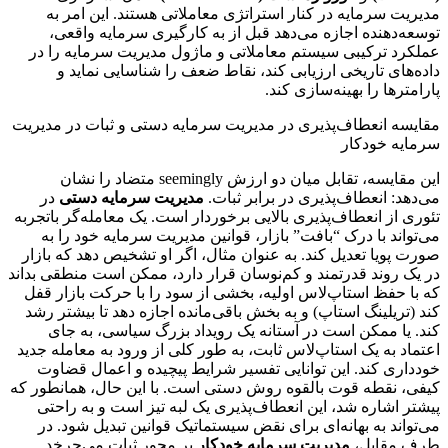
مدیریت سرمایه در کنار استراتژی معاملاتی هستند. این امر به
توسعه‌دهنده اجازه می‌دهد قبل از به کارگیری سرمایه واقعی،
عملکرد ترکیبی سیستم معاملاتی و ماژول مدیریت سرمایه را در
داده‌های تاریخی ارزیابی کند، نقاط ضعف را شناسایی نماید و
پارامترها را بهینه‌سازی کند.
مقایسه انعطاف‌پذیری در مدیریت سرمایه دستی و ثبات در مدیریت
سرمایه خودکار
این مقایسه، تقابل میان دو ارزش seemingly متضاد را نشان
می‌دهد: انعطاف‌پذیری در برابر ثبات.
مدیریت سرمایه دستی
در
تئوری از انعطاف‌پذیری بالایی برخوردار است. یک معامله‌گر باتجربه
می‌تواند با درک “بافت” بازار، قوانین مدیریت سرمایه خود را به
صورت پویا تعدیل کند. به عنوان مثال، اگر او تشخیص دهد که بازار
در یک روند قدرتمند و کم‌نوسان قرار دارد، ممکن است منطقی بداند
که با حفظ استاپ‌لاس اولیه، بخشی از سود را با حرکت بازار قفل
کند (تریلینگ استاپ) و به بخش باقی‌مانده اجازه دهد تا بیشتر رشد
کند. یا ممکن است در آستانه یک رویداد بزرگ سیاسی، به جای
اعتماد به یک استاپ‌لاس ثابت، به طور کلی از ورود به معامله جدید
خودداری کند. این توانایی تفسیر شرایط پیچیده و اعمال قضاوت
کیفی، نقطه قوت بالقوه روش دستی است. با این حال، همانطور که
پیشتر اشاره شد، این انعطاف‌پذیری یک لبه تیز است و به راحتی
می‌تواند به بهانه‌ای برای نقض سیستماتیک قوانین تبدیل شود. در
طرف مقابل،
مدیریت سرمایه خودکار
بر محور ثبات می‌چرخد.