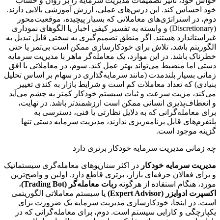
حواس خود، تأثیر تصمیمات مدیریت سرمایه را بر روان و حساب
خود احساس کند. این درس‌های عملی، ارزش آموزشی بالایی دارند.
دوم، در استراتژی‌های معاملاتی که بسیار پیچیده، موقعیت‌محور
(Discretionary) و وابسته به تفسیر کیفی اخبار یا الگوهای نموداری
غیراستاندارد هستند. اگر منطق تصمیم‌گیری به سختی قابل تبدیل به
الگوریتم باشد، تلاش برای خودکارسازی ممکن است بی‌ثمر یا حتی
خطرناک باشد. در این موارد، یک معامله‌گر ماهر با مدیریت سرمایه
دستی اما منضبط می‌تواند بهتر عمل کند. سوم، در معاملاتی با افق
زمانی بسیار بلندمدت (مانند سرمایه‌گذاری در سهام بر اساس تحلیل
بنیادی) که تعداد معاملات کم است و شرایط بازار به کندی تغییر
می‌کند، مزیت سرعت و ثبات سیستم خودکار کمتر به چشم می‌آید
و انعطاف‌پذیری انسانی ممکن است ارزشمندتر باشد. در نهایت،
برای معامله‌گرانی که به دلایل نظارتی یا فنی، دسترسی به
پلتفرم‌های قابل برنامه‌ریزی ندارند، مدیریت سرمایه دستی تنها
گزینه موجود است.
چه زمانی مدیریت سرمایه خودکار برتری دارد
مدیریت سرمایه خودکار
در اکثر سناریوهای معامله‌گری سیستماتیک
و برای فعالان حرفه‌ای بازار، برتری قاطع دارد. اولین و واضح‌ترین
مورد، هنگام استفاده از هرگونه
ربات معامله‌گر (Trading Bot)
،
اکسپرت ادوایزر (Expert Advisor)
یا سیستم معاملاتی الگوریتمی
است. در اینجا، خودکارسازی مدیریت سرمایه یک ضرورت برای
یکپارچگی و کارایی سیستم است. دوم، برای معامله‌گرانی که در