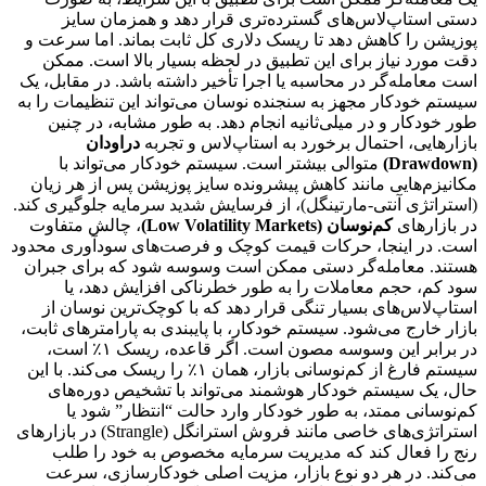
دستی استاپ‌لاس‌های گسترده‌تری قرار دهد و همزمان سایز
پوزیشن را کاهش دهد تا ریسک دلاری کل ثابت بماند. اما سرعت و
دقت مورد نیاز برای این تطبیق در لحظه بسیار بالا است. ممکن
است معامله‌گر در محاسبه یا اجرا تأخیر داشته باشد. در مقابل، یک
سیستم خودکار مجهز به سنجنده نوسان می‌تواند این تنظیمات را به
طور خودکار و در میلی‌ثانیه انجام دهد. به طور مشابه، در چنین
بازارهایی، احتمال برخورد به استاپ‌لاس و تجربه
دراودان
(Drawdown)
متوالی بیشتر است. سیستم خودکار می‌تواند با
مکانیزم‌هایی مانند کاهش پیشرونده سایز پوزیشن پس از هر زیان
(استراتژی آنتی-مارتینگل)، از فرسایش شدید سرمایه جلوگیری کند.
در بازارهای
کم‌نوسان (Low Volatility Markets)
، چالش متفاوت
است. در اینجا، حرکات قیمت کوچک و فرصت‌های سودآوری محدود
هستند. معامله‌گر دستی ممکن است وسوسه شود که برای جبران
سود کم، حجم معاملات را به طور خطرناکی افزایش دهد، یا
استاپ‌لاس‌های بسیار تنگی قرار دهد که با کوچک‌ترین نوسان از
بازار خارج می‌شود. سیستم خودکار، با پایبندی به پارامترهای ثابت،
در برابر این وسوسه مصون است. اگر قاعده، ریسک ۱٪ است،
سیستم فارغ از کم‌نوسانی بازار، همان ۱٪ را ریسک می‌کند. با این
حال، یک سیستم خودکار هوشمند می‌تواند با تشخیص دوره‌های
کم‌نوسانی ممتد، به طور خودکار وارد حالت “انتظار” شود یا
استراتژی‌های خاصی مانند فروش استرانگل (Strangle) در بازارهای
رنج را فعال کند که مدیریت سرمایه مخصوص به خود را طلب
می‌کند. در هر دو نوع بازار، مزیت اصلی خودکارسازی، سرعت