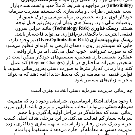
(Inflexibility)
در مواجهه با شرایط کاملاً جدید و تست‌نشده بازار
است. همچنین، طراحی و پیاده‌سازی یک سیستم مدیریت سرمایه
خودکار قوی نیاز به تخصص در برنامه‌نویسی و درک عمیق از
ریاضیات مالی دارد. ریسک‌های پنهان این روش نیز قابل توجه
هستند:
ریسک فناوری (Technology Risk)
مانند خرابی سرور،
قطعی اینترنت، یا باگ‌های نرم‌افزاری می‌تواند فاجعه‌بار باشد.
ریسک بیش‌بهینه‌سازی (Over-Optimization Risk)
نیز وجود دارد،
جایی که سیستم بر روی داده‌های تاریخی به گونه‌ای تنظیم می‌شود
که به صورت غیرواقعی خوب عمل می‌کند، اما در بازار واقعی
عملکرد ضعیفی دارد. همچنین، سیستم‌های خودکار ممکن است در
تشخیص تغییرات ساختاری در بازار (Regime Changes) کند عمل
کنند و تا زمانی که پارامترها به صورت دستی به‌روزرسانی نشوند، با
قوانین قدیمی به معامله در یک محیط جدید ادامه دهند که می‌تواند
منجر به زیان‌های مستمر شود.
چه زمانی مدیریت سرمایه دستی انتخاب بهتری است
با وجود مزایای آشکار اتوماسیون، شرایطی وجود دارد که
مدیریت
سرمایه دستی
می‌تواند انتخاب منطقی‌تر و برتری باشد. اولین مورد،
زمانی است که معامله‌گر در مراحل اولیه یادگیری و با حجم
سرمایه بسیار کم فعالیت می‌کند. در این مرحله، هدف اصلی کسب
تجربه و درک عمیق رفتار بازار است، نه بهینه‌سازی حداکثری بازده.
مدیریت دستی به معامله‌گر اجازه می‌دهد تا مستقیماً و با تمام