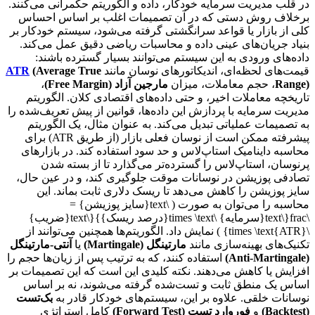
در قلب مدیریت سرمایه خودکار، داده و الگوریتم حکمرانی می‌کنند.
برخلاف روش دستی که در آن تصمیمات اغلب بر اساس احساس
کلی از بازار یا قواعد سرانگشتی گرفته می‌شود، سیستم خودکار بر
بنیاد جریان‌های عینی داده و محاسبات ریاضی دقیق عمل می‌کند.
داده‌های ورودی به این سیستم می‌توانند بسیار گسترده باشند:
قیمت‌های لحظه‌ای، اندیکاتورهای نوسان مانند
(Average True
ATR
Range)
، حجم معاملات، میزان
مارجین آزاد (Free Margin)
،
تاریخچه معاملات اخیر، و حتی داده‌های اقتصادی کلان. الگوریتم
مدیریت سرمایه با پردازش این داده‌ها، قوانین از پیش تعریف‌شده را
به تصمیمات عملیاتی تبدیل می‌کند. به عنوان مثال، یک الگوریتم
پیشرفته ممکن است از نوسان فعلی بازار (از طریق ATR) برای
محاسبه داینامیک استاپ‌لاس و حد سود استفاده کند. در بازارهای
پرنوسان، استاپ‌لاس را گسترده‌تر می‌گذارد تا از بسته شدن
تصادفی پوزیشن در نوسانات موقت جلوگیری کند، و در عین حال،
سایز پوزیشن را کاهش می‌دهد تا ریسک دلاری ثابت بماند. این
محاسبه را می‌توان به صورت ( \text{سایز پوزیشن} =
\frac{\text{سرمایه} \times \text{درصد ریسک}}{\text{ضریب}
\times \text{ATR}} ) نمایش داد. الگوریتم‌ها همچنین می‌توانند از
تکنیک‌های بهینه‌سازی مانند
مارتینگل (Martingale)
یا
آنتی-مارتینگل
(Anti-Martingale)
استفاده کنند، که به ترتیب پس از زیان‌ها حجم را
افزایش یا کاهش می‌دهند. نکته کلیدی این است که این تصمیمات بر
اساس یک منطق ثابت و تست‌شده گرفته می‌شوند، نه بر اساس
نوسانات خلقی. علاوه بر این، سیستم‌های خودکار قادر به
بک‌تست
(Backtest)
و
فوروارد تست (Forward Test)
کامل استراتژی