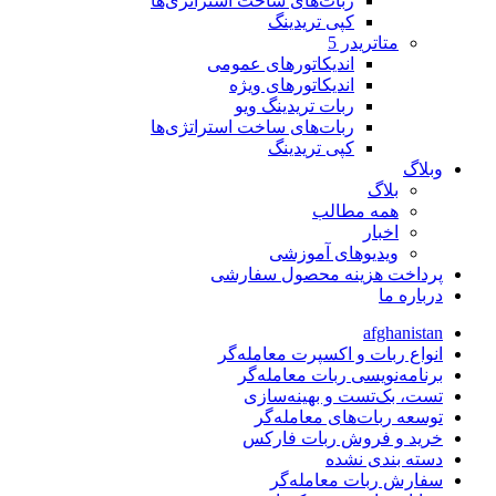
ربات‌های ساخت استراتژی‌ها
کپی تریدینگ
متاتريدر 5
اندیکاتورهای عمومی
اندیکاتورهای ویژه
ربات تریدینگ ویو
ربات‌های ساخت استراتژی‌ها
کپی تریدینگ
وبلاگ
بلاگ
همه مطالب
اخبار
ویدیوهای آموزشی
پرداخت هزینه محصول سفارشی
درباره ما
afghanistan
انواع ربات و اکسپرت معامله‌گر
برنامه‌نویسی ربات معامله‌گر
تست، بک‌تست و بهینه‌سازی
توسعه ربات‌های معامله‌گر
خرید و فروش ربات فارکس
دسته بندی نشده
سفارش ربات معامله‌گر