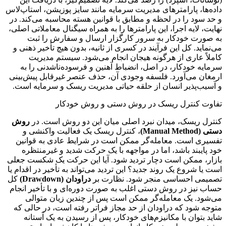
داده‌ها، پارامترهای مدیریت سرمایه مانند سایز پوزیشن، استاپ‌لاس
و حد سود را در لحظه و مطابق با قوانین هسته محاسبه می‌کند. در
نهایت، لایه اجرا، این پارامترها را به همراه سیگنال معاملاتی اصلی،
به صورت خودکار به سرور کارگزار ارسال و سفارش را ثبت
می‌نماید. کل این فرآیند در کسری از ثانیه، بدون هیچ تأخیر ذهنی و
کاملاً عاری از هرگونه هیجان انجام می‌شود. سیستم مدیریت
سرمایه خودکار، در اصل، انضباط آهنین و فرسوده‌ناشدنی را به
ارمغان می‌آورد. فلسفه وجودی آن، حذف عنصر غیرقابل پیش‌بینی
و آسیب‌پذیر انسان از حلقه حیاتی مدیریت ریسک و سرمایه است.
تفاوت کنترل ریسک در روش دستی و روش خودکار
کنترل ریسک، میدان نبرد اصلی میان این دو روش است. در
روش
دستی (Manual Method)
، کنترل ریسک یک فعالیت واکنشی و
تفسیری است. معامله‌گر ممکن است در شرایط عادی به قوانین
خود پایبند باشد، اما در مواجهه با یک حرکت شدید و غیرمنتظره
بازار، ممکن است دچار تردید شود. آیا این حرکت یک شکست جعلی
است یا شروع یک روند جدید؟ این تردید می‌تواند به تأخیر در اقدام یا
تصمیمی احساسی منجر شود. نظارت بر
دراودان (Drawdown)
کل
حساب نیز در روش دستی اغلب به صورت دوره‌ای و با تأخیر انجام
می‌شود. یک معامله‌گر ممکن است پس از چندین زیان متوالی
متوجه شود که دراودان از حد مجاز فراتر رفته است، در حالی که
شاید بتوان با مکانیزم‌های خودکار، پس از رسیدن به یک آستانه