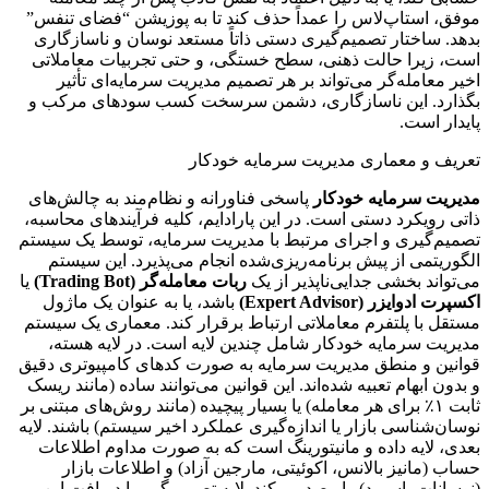
موفق، استاپ‌لاس را عمداً حذف کند تا به پوزیشن “فضای تنفس”
بدهد. ساختار تصمیم‌گیری دستی ذاتاً مستعد نوسان و ناسازگاری
است، زیرا حالت ذهنی، سطح خستگی، و حتی تجربیات معاملاتی
اخیر معامله‌گر می‌تواند بر هر تصمیم مدیریت سرمایه‌ای تأثیر
بگذارد. این ناسازگاری، دشمن سرسخت کسب سودهای مرکب و
پایدار است.
تعریف و معماری مدیریت سرمایه خودکار
مدیریت سرمایه خودکار
پاسخی فناورانه و نظام‌مند به چالش‌های
ذاتی رویکرد دستی است. در این پارادایم، کلیه فرآیندهای محاسبه،
تصمیم‌گیری و اجرای مرتبط با مدیریت سرمایه، توسط یک سیستم
الگوریتمی از پیش برنامه‌ریزی‌شده انجام می‌پذیرد. این سیستم
می‌تواند بخشی جدایی‌ناپذیر از یک
ربات معامله‌گر (Trading Bot)
یا
اکسپرت ادوایزر (Expert Advisor)
باشد، یا به عنوان یک ماژول
مستقل با پلتفرم معاملاتی ارتباط برقرار کند. معماری یک سیستم
مدیریت سرمایه خودکار شامل چندین لایه است. در لایه هسته،
قوانین و منطق مدیریت سرمایه به صورت کدهای کامپیوتری دقیق
و بدون ابهام تعبیه شده‌اند. این قوانین می‌توانند ساده (مانند ریسک
ثابت ۱٪ برای هر معامله) یا بسیار پیچیده (مانند روش‌های مبتنی بر
نوسان‌شناسی بازار یا اندازه‌گیری عملکرد اخیر سیستم) باشند. لایه
بعدی، لایه داده و مانیتورینگ است که به صورت مداوم اطلاعات
حساب (مانیز بالانس، اکوئیتی، مارجین آزاد) و اطلاعات بازار
(نوسانات، اسپرد) را رصد می‌کند. لایه تصمیم‌گیر، با دریافت این