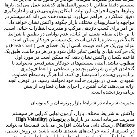
سیستم دقیقاً مطابق با دستورالعمل‌های کدشده عمل می‌کند، بارها
و بارها، بدون انحراف. این ثبات، امکان پیش‌بینی‌پذیری و اندازه‌گیری
دقیق عملکرد را فراهم می‌آورد. توسعه‌دهنده می‌داند که سیستم در
مواجهه با سناریوهای مختلف بازار چگونه واکنش نشان خواهد داد.
این امر برای کسب بازدهی مرکب و مدیریت انتظارات حیاتی است.
با این حال، نقطه ضعف این ثبات، عدم توانایی در تطبیق با شرایط
کاملاً غیرمنتظره یا کیفی است. یک سیستم خودکار ممکن است
نتواند بین یک حرکت قیمت ناشی از یک خطای فنی (Flash Crash) و
یک حرکت بنیادی واقعی تمایز قائل شود و در هر دو حالت، طبق یک
قاعده یکسان واکنش نشان دهد، که ممکن است در مورد اول
مطلوب نباشد. البته، سیستم‌های خودکار پیشرفته‌تر می‌توانند با
گنجاندن قوانین شرطی پیچیده‌تر، سطحی از انعطاف‌پذیری
برنامه‌ریزی‌شده را شبیه‌سازی کنند، اما هرگز به سطح قضاوت
شهودی انسان در بهترین حالت خود نخواهند رسید. در عوض، آنچه
ارائه می‌دهند، ثبات آهنین در اجرای همان قضاوت از پیش
برنامه‌ریزی‌شده است.
مدیریت سرمایه در شرایط بازار پرنوسان و کم‌نوسان
واکنش به شرایط مختلف بازار، آزمون نهایی کارایی هر سیستم
مدیریت سرمایه است. در بازارهای
پرنوسان (High Volatility
Markets)
، ریسک ذاتی معاملات افزایش می‌یابد. قیمت‌ها می‌توانند
در کسری از ثانیه حرکت‌های شدیدی داشته باشند. در روش دستی،
یک معامله‌گر ممکن است برای تطبیق با این شرایط، به صورت