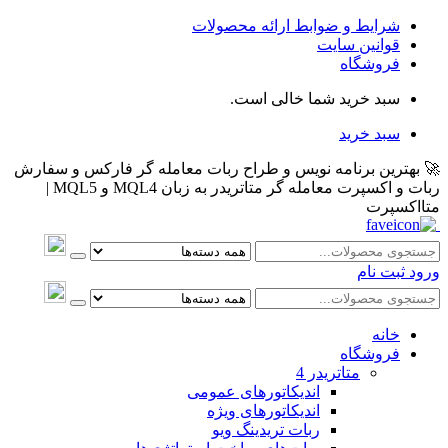
شرایط و ضوابط ارائه محصولات
قوانین سایت
فروشگاه
سبد خرید شما خالی است.
سبد خرید
🚀 بهترین برنامه نویس و طراح ربات معامله گر فارکس و سفارش
ربات و اکسپرت معامله گر متاتریدر به زبان MQL4 و MQL5 |
متااکسپرت
ورود
ثبت نام
خانه
فروشگاه
متاتريدر 4
اندیکاتورهای عمومی
اندیکاتورهای ویژه
ربات تریدینگ ویو