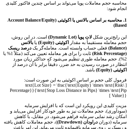
محاسبه حجم معاملات پویا می‌تواند بر اساس چندین فاکتور کلیدی
انجام شود:
1. محاسبه بر اساس بالانس یا اکوئیتی (Account Balance/Equity
Based)
این رایج‌ترین شکل
لات پویا (Dynamic Lot)
است. در این روش،
حجم معامله مستقیماً به مقدار
اکوئیتی (Equity)
یا
بالانس
(Balance)
فعلی حساب وابسته است. معامله‌گر یک
درصد ریسک
(Risk Percentage)
ثابت را برای هر معامله تعیین می‌کند (مثلاً 1% یا
2%). حجم معامله طوری تنظیم می‌شود که حداکثر زیان مورد
انتظار در صورت رسیدن به حد ضرر، دقیقاً برابر با آن درصد از
اکوئیتی (Equity)
باشد.
فرمول کلی حجم بر اساس اکوئیتی به این صورت است:
[ \text{Lot Size} = \frac{\text{Equity} \times \text{Risk
Percentage}}{\text{Stop Loss Distance in Pips} \times \text{Pip
Value}} ]
مزیت کلیدی این رویکرد این است که با افزایش سرمایه
(سودآوری)، حجم معاملات نیز به طور خودکار افزایش می‌یابد و
امکان رشد نمایی سرمایه فراهم می‌شود. در مقابل، با کاهش
سرمایه (دوران
دراودان (Drawdown)
)، حجم معاملات کاهش یافته
و ریسک بر روی سرمایه باقیمانده ثابت می‌ماند. این امر باعث