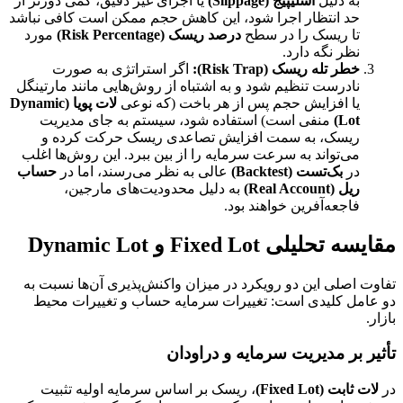
به دلیل
اسلیپیج (Slippage)
یا اجرای غیر دقیق، کمی دورتر از
حد انتظار اجرا شود، این کاهش حجم ممکن است کافی نباشد
تا ریسک را در سطح
درصد ریسک (Risk Percentage)
مورد
نظر نگه دارد.
خطر تله ریسک (Risk Trap):
اگر استراتژی به صورت
نادرست تنظیم شود و به اشتباه از روش‌هایی مانند مارتینگل
یا افزایش حجم پس از هر باخت (که نوعی
لات پویا (Dynamic
Lot)
منفی است) استفاده شود، سیستم به جای مدیریت
ریسک، به سمت افزایش تصاعدی ریسک حرکت کرده و
می‌تواند به سرعت سرمایه را از بین ببرد. این روش‌ها اغلب
در
بک‌تست (Backtest)
عالی به نظر می‌رسند، اما در
حساب
ریل (Real Account)
به دلیل محدودیت‌های مارجین،
فاجعه‌آفرین خواهند بود.
مقایسه تحلیلی Fixed Lot و Dynamic Lot
تفاوت اصلی این دو رویکرد در میزان واکنش‌پذیری آن‌ها نسبت به
دو عامل کلیدی است: تغییرات سرمایه حساب و تغییرات محیط
بازار.
تأثیر بر مدیریت سرمایه و دراودان
در
لات ثابت (Fixed Lot)
، ریسک بر اساس سرمایه اولیه تثبیت