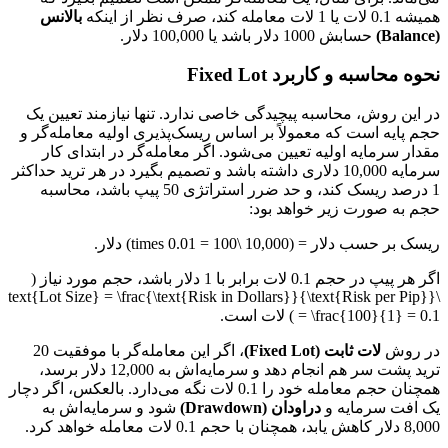
همیشه 0.1 لات یا 1 لات معامله کند، صرف نظر از اینکه
بالانس
(Balance)
حسابش 1000 دلار باشد یا 100,000 دلار.
نحوه محاسبه و کاربرد Fixed Lot
در این روش، محاسبه پیچیدگی خاصی ندارد. تنها نیازمند تعیین یک
حجم پایه است که معمولاً بر اساس ریسک‌پذیری اولیه معامله‌گر و
مقدار سرمایه اولیه تعیین می‌شود. اگر معامله‌گر در ابتدای کار
سرمایه 10,000 دلاری داشته باشد و تصمیم بگیرد در هر ترید حداکثر
1 درصد ریسک کند، و حد ضرر استراتژی 50 پیپ باشد، محاسبه
حجم به صورت زیر خواهد بود:
ریسک بر حسب دلار = (10,000 \times 0.01 = 100) دلار.
اگر هر پیپ در حجم 0.1 لات برابر با 1 دلار باشد، حجم مورد نیاز (
\text{Lot Size} = \frac{\text{Risk in Dollars}}{\text{Risk per Pip}}
= \frac{100}{1} = 0.1 ) لات است.
در روش
لات ثابت (Fixed Lot)
، اگر این معامله‌گر با موفقیت 20
ترید پشت سر هم انجام دهد و سرمایه‌اش به 12,000 دلار برسد،
همچنان حجم معامله خود را 0.1 لات نگه می‌دارد. بالعکس، اگر دچار
یک افت سرمایه و
دراودان (Drawdown)
شود و سرمایه‌اش به
8,000 دلار کاهش یابد، همچنان با حجم 0.1 لات معامله خواهد کرد.