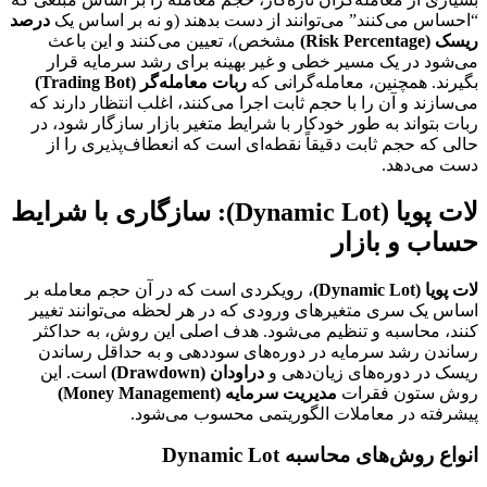
“احساس می‌کنند” می‌توانند از دست بدهند (و نه بر اساس یک
درصد
ریسک (Risk Percentage)
مشخص)، تعیین می‌کنند و این باعث
می‌شود در یک مسیر خطی و غیر بهینه برای رشد سرمایه قرار
بگیرند. همچنین، معامله‌گرانی که
ربات معامله‌گر (Trading Bot)
می‌سازند و آن را با حجم ثابت اجرا می‌کنند، اغلب انتظار دارند که
ربات بتواند به طور خودکار با شرایط متغیر بازار سازگار شود، در
حالی که حجم ثابت دقیقاً نقطه‌ای است که انعطاف‌پذیری را از
دست می‌دهد.
لات پویا (Dynamic Lot): سازگاری با شرایط
حساب و بازار
لات پویا (Dynamic Lot)
، رویکردی است که در آن حجم معامله بر
اساس یک سری متغیرهای ورودی که در هر لحظه می‌توانند تغییر
کنند، محاسبه و تنظیم می‌شود. هدف اصلی این روش، به حداکثر
رساندن رشد سرمایه در دوره‌های سوددهی و به حداقل رساندن
ریسک در دوره‌های زیان‌دهی و
دراودان (Drawdown)
است. این
روش ستون فقرات
مدیریت سرمایه (Money Management)
پیشرفته در معاملات الگوریتمی محسوب می‌شود.
انواع روش‌های محاسبه Dynamic Lot