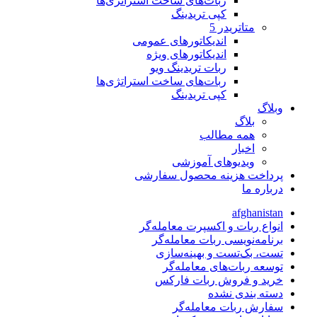
ربات‌های ساخت استراتژی‌ها
کپی تریدینگ
متاتريدر 5
اندیکاتورهای عمومی
اندیکاتورهای ویژه
ربات تریدینگ ویو
ربات‌های ساخت استراتژی‌ها
کپی تریدینگ
وبلاگ
بلاگ
همه مطالب
اخبار
ویدیوهای آموزشی
پرداخت هزینه محصول سفارشی
درباره ما
afghanistan
انواع ربات و اکسپرت معامله‌گر
برنامه‌نویسی ربات معامله‌گر
تست، بک‌تست و بهینه‌سازی
توسعه ربات‌های معامله‌گر
خرید و فروش ربات فارکس
دسته بندی نشده
سفارش ربات معامله‌گر