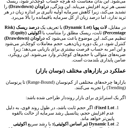
می‌شود. این بدان معناست که هرچه حساب کوچک‌تر شود، ریسک
نسبی هر ترید افزایش می‌یابد. این ویژگی،
دراودان (Drawdown)
را
تشدید می‌کند، زیرا کاهش سرمایه اولیه تأثیری بر اندازه زیان در هر
ترید ندارد، اما درصد زیان از کل سرمایه باقیمانده را بالا می‌برد.
در مقابل،
لات پویا (Dynamic Lot)
با تعریف یک
درصد ریسک (Risk
Percentage)
ثابت، ریسک مطلق را متناسب با
اکوئیتی (Equity)
تنظیم می‌کند. این موضوع باعث می‌شود که
دراودان (Drawdown)
کنترل شود. در یک دوره زیان‌دهی، حجم معاملات کوچک‌تر می‌شود
و این امر به حساب فرصت بیشتری برای بازیابی می‌دهد؛ زیرا
ضربه‌های متوالی با حجم‌های کوچک‌تر وارد می‌شوند. این رویکرد،
ضامن پایداری بلندمدت است.
عملکرد در بازارهای مختلف (نوسان بازار)
بازارها چرخه‌های مختلفی از کم‌نوسان (Range-Bound) تا پرنوسان
(Trending) را تجربه می‌کنند.
اگر یک استراتژی برای بازار رونددار طراحی شده باشد:
Fixed Lot:
اگر حجم ثابت باشد، در طول روند قوی، به دلیل
عدم افزایش حجم، پتانسیل رشد سرمایه از حالت بالقوه
پایین‌تر خواهد ماند.
Dynamic Lot (بر اساس اکوئیتی):
با رشد سریع
اکوئیتی