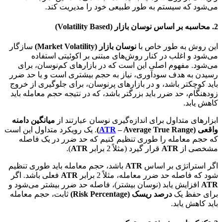
می‌شود که سیستم به طور طبیعی خود را مدیریت کند.
2. محاسبه بر اساس نوسان بازار (Volatility Based)
این روش به طور خاص با
نوسان بازار (Market Volatility)
سازگار
می‌شود و اغلب در کنار روش‌های مبتنی بر اکوئیتی استفاده
می‌شود. مفهوم اصلی این است که در بازارهای کم‌نوسان، برای
رسیدن به هدف سودآوری، نیاز به حجم بیشتری است و یا حد ضرر
باید کوچکتر باشد، و در بازارهای پرنوسان، برای جلوگیری از خروج
زودهنگام، حد ضرر باید بزرگتر باشد، که در نتیجه حجم معامله باید
کاهش یابد.
ابزارهای متداول برای اندازه‌گیری نوسان عبارتند از
میانگین دامنه
واقعی (
– Average True Range)
ATR
. یک رویکرد متداول این است
که حجم معامله را طوری تنظیم کنیم که حد ضرر در یک فاصله
مشخصی از
ATR
قرار گیرد (مثلاً 2 برابر
ATR
).
اگر استراتژی بر اساس
ATR
باشد، حجم معامله باید طوری تنظیم
شود که فاصله حد ضرر معامله، مثلاً 2 برابر
ATR
فعلی باشد. اگر
ATR
افزایش یابد (نوسان بیشتر)، فاصله حد ضرر بیشتر می‌شود و
برای حفظ یک
درصد ریسک (Risk Percentage)
ثابت، حجم معامله
باید کاهش یابد.