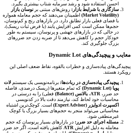
احسن استفاده شود و رشد سرمایه شتاب بیشتری بگیرد.
سازگاری با شرایط بازار:
روش‌های مبتنی بر
نوسان بازار
(Market Volatility)
اطمینان می‌دهند که حجم معامله همواره
با فضای فعلی بازار تطابق دارد. در بازارهای رنج و کم‌نوسان،
حجم‌ها ممکن است کمی افزایش یابند (با فرض ثبات ریسک)،
در حالی که در بازارهای جهشی و پرنوسان، سیستم به طور
خودکار حجم را کاهش می‌دهد تا از ضربه زدن حد ضررهای
بزرگ جلوگیری کند.
معایب و پیچیدگی‌های Dynamic Lot
پیچیدگی‌های پیاده‌سازی و خطرات بالقوه، نقاط ضعف اصلی این
رویکرد هستند.
پیچیدگی پیاده‌سازی در ربات‌ها:
برنامه‌نویسی یک سیستم
لات
پویا (Dynamic Lot)
که تمام متغیرها (ریسک درصدی، فاصله
حد ضرر،
ATR
،
بالانس (Balance)
فعلی) را به درستی در
محاسبات خود لحاظ کند، نیازمند دقت بالا در کدنویسی
اکسپرت ادوایزر (Expert Advisor)
است. کوچک‌ترین اشتباه
محاسباتی می‌تواند منجر به حجم‌های بسیار بزرگ یا کوچک
غیرمنطقی شود.
مسئله اجرای حد ضرر:
در بازارهای بسیار پرنوسان که حجم
معامله به دلیل افزایش
ATR
کاهش یافته است، اگر حد ضرر