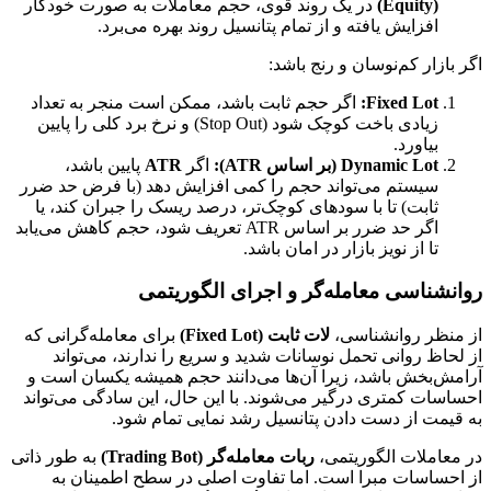
(Equity)
در یک روند قوی، حجم معاملات به صورت خودکار
افزایش یافته و از تمام پتانسیل روند بهره می‌برد.
اگر بازار کم‌نوسان و رنج باشد:
Fixed Lot:
اگر حجم ثابت باشد، ممکن است منجر به تعداد
زیادی باخت کوچک شود (Stop Out) و نرخ برد کلی را پایین
بیاورد.
Dynamic Lot (بر اساس ATR):
اگر
ATR
پایین باشد،
سیستم می‌تواند حجم را کمی افزایش دهد (با فرض حد ضرر
ثابت) تا با سودهای کوچک‌تر، درصد ریسک را جبران کند، یا
اگر حد ضرر بر اساس ATR تعریف شود، حجم کاهش می‌یابد
تا از نویز بازار در امان باشد.
روانشناسی معامله‌گر و اجرای الگوریتمی
از منظر روانشناسی،
لات ثابت (Fixed Lot)
برای معامله‌گرانی که
از لحاظ روانی تحمل نوسانات شدید و سریع را ندارند، می‌تواند
آرامش‌بخش باشد، زیرا آن‌ها می‌دانند حجم همیشه یکسان است و
احساسات کمتری درگیر می‌شوند. با این حال، این سادگی می‌تواند
به قیمت از دست دادن پتانسیل رشد نمایی تمام شود.
در معاملات الگوریتمی،
ربات معامله‌گر (Trading Bot)
به طور ذاتی
از احساسات مبرا است. اما تفاوت اصلی در سطح اطمینان به