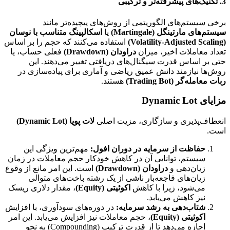
3. تکنیک‌های پیشرفته‌تر و ترکیبی
برخی سیستم‌های الگوریتمی از روش‌های پیچیده‌تر مانند
سیستم‌های مارتینگل (Martingale)
یا
اسکالپینگ متناسب با نوسان
(Volatility-Adjusted Scaling)
استفاده می‌کنند که حجم را بر اساس
تعداد معاملات اخیر، میزان
دراودان (Drawdown)
فعلی حساب، یا
حتی بر اساس قدرت سیگنال‌های دریافتی تغییر می‌دهند. این
روش‌ها نیازمند دانش عمیق ریاضی و آماری برای پیاده‌سازی در
ربات معامله‌گر (Trading Bot)
هستند.
مزایای Dynamic Lot
انعطاف‌پذیری و سازگاری، مزیت اصلی
لات پویا (Dynamic Lot)
است.
حفاظت از سرمایه در دوران افول:
مهم‌ترین ویژگی این
سیستم، توانایی آن در کاهش خودکار حجم معاملات در زمان
زیان‌دهی و
دراودان (Drawdown)
است. این امر مانع از وقوع
زیان‌های فاجعه‌بار ناشی از یک رشته باخت‌های متوالی
می‌شود، زیرا با کاهش
اکوئیتی (Equity)
، مقدار دلاری ریسک
نیز کاهش می‌یابد.
شتاب‌دهی به رشد سرمایه:
در دوره‌های سودآوری، با افزایش
اکوئیتی (Equity)
، حجم معاملات نیز افزایش می‌یابد. این امر
اجازه می‌دهد تا از قدرت ترکیب (Compounding) به نحو