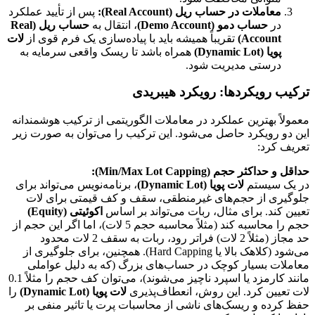
معاملات در حساب ریل (Real Account):
پس از تأیید عملکرد
در
حساب دمو (Demo Account)
، انتقال به
حساب ریل (Real
Account)
تقریباً همیشه باید با پیاده‌سازی یک فرم قوی از
لات
پویا (Dynamic Lot)
همراه باشد تا ریسک واقعی سرمایه به
درستی مدیریت شود.
ترکیب رویکردها: رویکرد هیبریدی
معمولاً بهترین عملکرد در معاملات الگوریتمی از ترکیب هوشمندانه
این دو رویکرد حاصل می‌شود. این ترکیب را می‌توان به صورت زیر
تعریف کرد:
حداقل و حداکثر حجم (Min/Max Lot Capping):
در یک سیستم
لات پویا (Dynamic Lot)
، برنامه‌نویس می‌تواند برای
جلوگیری از حجم‌های غیرمنطقی، سقف و کف قیمتی برای لات
تعیین کند. برای مثال، ربات می‌تواند بر اساس
اکوئیتی (Equity)
حجم را محاسبه کند (مثلاً محاسبه حجم 5 لات)، اما اگر این حجم از
حد مجاز (مثلاً 2 لات) فراتر رود، ربات به سقف 2 لات محدود
می‌شود (کلاهک بالا یا Hard Capping). همچنین، برای جلوگیری از
معاملات بسیار کوچک در حساب‌های بزرگ (که به دلیل عواملی
مانند کارمزد یا اسپرد ناچیز می‌شوند)، می‌توان کف حجم را مثلاً 0.1
لات تعیین کرد. این روش، انعطاف‌پذیری
لات پویا (Dynamic Lot)
را
حفظ کرده و ریسک‌های ناشی از محاسبات پرت یا تاثیر منفی بر