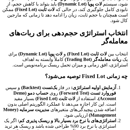
شود، سیستم
لات پویا (Dynamic Lot)
باید بتواند با کاهش حجم، از
نابودی کامل جلوگیری کند، در حالی که
لات ثابت (Fixed Lot)
ممکن
است همچنان با حجم ثابت، زیان را ادامه دهد تا زمانی که مارجین
کال شود.
انتخاب استراتژی حجم‌دهی برای ربات‌های
معامله‌گر
انتخاب بین
لات ثابت (Fixed Lot)
و
لات پویا (Dynamic Lot)
برای
یک
ربات معامله‌گر (Trading Bot)
کاملاً وابسته به اهداف
استراتژی، افق زمانی و میزان تحمل ریسک برنامه‌نویس است.
چه زمانی Fixed Lot توصیه می‌شود؟
آزمایش اولیه استراتژی:
در فاز
بک‌تست (Backtest)
و سپس
فوروارد تست (Forward Test)
روی
حساب دمو (Demo
Account)
، استفاده از
لات ثابت (Fixed Lot)
بسیار مفید
است. این کار اجازه می‌دهد تا عملکرد الگوریتم اصلی بدون
اضافه شدن پیچیدگی‌های متغیرهای
مدیریت سرمایه (Money
Management)
ارزیابی شود.
استراتژی‌های با نرخ برد بسیار بالا و ریسک پذیری کم:
اگر یک
استراتژی با نرخ برد 90% طراحی شده باشد و ریسک هر ترید