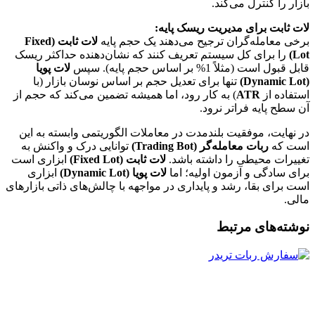
بازار را کنترل می‌کند.
لات ثابت برای مدیریت ریسک پایه:
برخی معامله‌گران ترجیح می‌دهند یک حجم پایه
لات ثابت (Fixed
Lot)
را برای کل سیستم تعریف کنند که نشان‌دهنده حداکثر ریسک
قابل قبول است (مثلاً 1% بر اساس حجم پایه). سپس
لات پویا
(Dynamic Lot)
تنها برای تعدیل حجم بر اساس نوسان بازار (با
استفاده از
ATR
) به کار رود، اما همیشه تضمین می‌کند که حجم از
آن سطح پایه فراتر نرود.
در نهایت، موفقیت بلندمدت در معاملات الگوریتمی وابسته به این
است که
ربات معامله‌گر (Trading Bot)
توانایی درک و واکنش به
تغییرات محیطی را داشته باشد.
لات ثابت (Fixed Lot)
ابزاری است
برای سادگی و آزمون اولیه؛ اما
لات پویا (Dynamic Lot)
ابزاری
است برای بقا، رشد و پایداری در مواجهه با چالش‌های ذاتی بازارهای
مالی.
نوشته‌های مرتبط