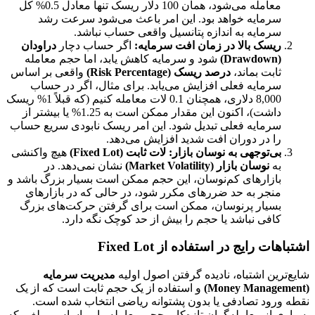
معامله می‌شود، همان 100 دلار ریسک تنها معادل 0.5% کل
سرمایه خواهد بود. این امر باعث می‌شود سرعت رشد
سرمایه به اندازه پتانسیل واقعی حساب نباشد.
ریسک بالا در زمان افت سرمایه:
اگر حساب دچار
دراودان
(Drawdown)
شود و سرمایه کاهش یابد، اما حجم معامله
ثابت بماند،
درصد ریسک (Risk Percentage)
واقعی بر اساس
سرمایه فعلی افزایش می‌یابد. برای مثال، اگر در حساب
8,000 دلاری، همچنان 0.1 لات معامله کنیم (که قبلاً 1% ریسک
داشت)، اکنون این مقدار ممکن است به 1.25% یا بیشتر از
سرمایه فعلی تبدیل شود. این امر ریسک نابودی سریع حساب
را در دوران افت شدید افزایش می‌دهد.
بی‌توجهی به نوسان بازار:
لات ثابت (Fixed Lot)
هیچ واکنشی
به
نوسان بازار (Market Volatility)
نشان نمی‌دهد. در
بازارهای کم‌نوسان، این حجم ممکن است بسیار بزرگ باشد و
منجر به حد ضررهای مکرر شود، در حالی که در بازارهای
بسیار پرنوسان، ممکن است برای گرفتن حرکت‌های بزرگ
کافی نباشد یا حجم را بیش از حد کوچک نگه دارد.
اشتباهات رایج در استفاده از Fixed Lot
شایع‌ترین اشتباه، نادیده گرفتن اصول اولیه
مدیریت سرمایه
(Money Management)
و استفاده از یک حجم ثابت است که از یک
نقطه ورود تصادفی یا بدون پشتوانه ریاضی انتخاب شده است.
بسیاری از معامله‌گران تازه‌کار، حجم معامله را بر اساس مبلغی که