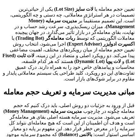
تعیین حجم معامله یا
لات سایز (Lot Size)
یکی از حیاتی‌ترین
تصمیمات در هر استراتژی معاملاتی، چه دستی و چه الگوریتمی،
است. این تصمیم مستقیماً بر
مدیریت سرمایه (Money
Management)
، میزان ریسک‌پذیری، سرعت رشد حساب و در
نهایت، بقای معامله‌گر در بازار تأثیر می‌گذارد. در جهان پیچیده
معاملات الگوریتمی که توسط
ربات معامله‌گر (Trading Bot)
یا
اکسپرت ادوایزر (Expert Advisor)
اجرا می‌شود، انتخاب روش
تعیین حجم معامله از میان رویکردهای مختلف، اهمیت مضاعفی
پیدا می‌کند. دو رویکرد اصلی و متضاد در این زمینه،
لات ثابت (Fixed
Lot)
و
لات پویا (Dynamic Lot)
هستند که هر کدام فلسفه،
محاسبات و پیامدهای خاص خود را به همراه دارند. درک عمیق
تفاوت‌های این دو رویکرد، کلید طراحی یک سیستم معاملاتی پایدار و
مقاوم در برابر شوک‌های بازار است.
مبانی مدیریت سرمایه و تعریف حجم معامله
قبل از ورود به جزئیات دو روش اصلی، باید درک کنیم که حجم
معامله چگونه در چارچوب
مدیریت سرمایه (Money Management)
تعریف می‌شود. مدیریت سرمایه هسته اصلی بقای هر معامله‌گر
است و هدف آن اطمینان از این است که هیچ معامله‌ای نتواند کل
سرمایه را در معرض خطر قرار دهد. این مفهوم بر پایه دو معیار
اساسی استوار است:
بالانس (Balance)
که مجموع سرمایه موجود