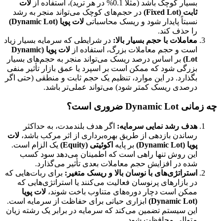
بسیار کوچک باشد (مثلاً 0.1% در هر ترید)، استفاده از
لات
ثابت (Fixed Lot)
در حجم‌های کوچک می‌تواند منجر به رشد
نسبتاً پایدار شود و ریسک محاسباتی
لات پویا (Dynamic Lot)
را حذف کند.
معاملات با حجم بسیار بالا:
در شرایطی که سرمایه بسیار زیاد
است و حجم معاملات بزرگ، استفاده از
لات پویا (Dynamic
Lot)
بر اساس درصد ریسک می‌تواند منجر به حجم‌های بسیار
بزرگی شود که ممکن است بر اسپرد یا عمق بازار تأثیر منفی
بگذارد. در این موارد، تنظیم یک حجم ثابت و منطقی (حتی اگر
درصدی ریسک کمتر شود) می‌تواند عملی‌تر باشد.
چه زمانی Dynamic Lot ضروری است؟
هدف رشد نمایی سرمایه:
اگر هدف بلندمدت، به حداکثر
رساندن بازدهی از طریق بهره‌برداری از اثر مرکب باشد،
لات
پویا (Dynamic Lot)
بر پایه
اکوئیتی (Equity)
یک الزام است.
این روش تنها راهی است که اطمینان می‌دهد سود کسب
شده در افزایش حجم معاملات بعدی تأثیر می‌گذارد.
استراتژی‌های با نوسان بالا و ریسک متغیر:
برای ربات‌هایی که
در بازارهای پرنوسان فعالیت می‌کنند یا استراتژی‌هایی که
ممکن است دچار دوره‌های متناوب باخت شوند،
لات پویا
(Dynamic Lot)
ابزاری حیاتی برای حفاظت از سرمایه است.
این سیستم تضمین می‌کند که سرمایه در برابر یک رشته زیان
متوالی محافظت شود.