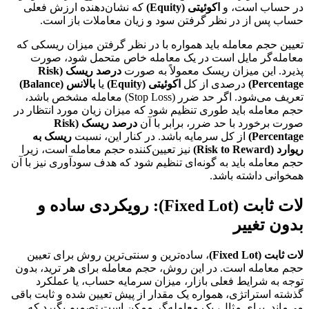
در حساب است، و
اکوئیتی (Equity)
که نشان‌دهنده ارزش فعلی
حساب پس از در نظر گرفتن سود و زیان معاملات باز است.
تعیین حجم معامله باید همواره با در نظر گرفتن میزان ریسکی که
معامله‌گر مایل است در یک معامله خاص متحمل شود، صورت
پذیرد. این میزان ریسک معمولاً به صورت
درصد ریسک (Risk
Percentage)
درصدی از کل
اکوئیتی (Equity)
یا
بالانس (Balance)
تعریف می‌شود. اگر حد ضرر (Stop Loss) معامله مشخص باشد،
حجم معامله باید طوری تنظیم شود که میزان زیان مورد انتظار در
صورت برخورد با حد ضرر، برابر با آن
درصد ریسک (Risk
Percentage)
از کل سرمایه باشد. در کنار این، نسبت
ریسک به
ریوارد (Risk to Reward)
نیز تعیین‌کننده حجم معامله است، زیرا
حجم معامله باید به گونه‌ای تنظیم شود که هدف سودآوری نیز با آن
همخوانی داشته باشد.
لات ثابت (Fixed Lot): رویکردی ساده و
بدون تغییر
لات ثابت (Fixed Lot)
، ساده‌ترین و سنتی‌ترین روش برای تعیین
حجم معامله است. در این روش، حجم معامله برای هر ترید، بدون
توجه به شرایط فعلی بازار، میزان سرمایه حساب، یا عملکرد
گذشته استراتژی، همواره یک مقدار از پیش تعیین شده و ثابت باقی
می‌ماند. برای مثال، یک معامله‌گر ممکن است تصمیم بگیرد که