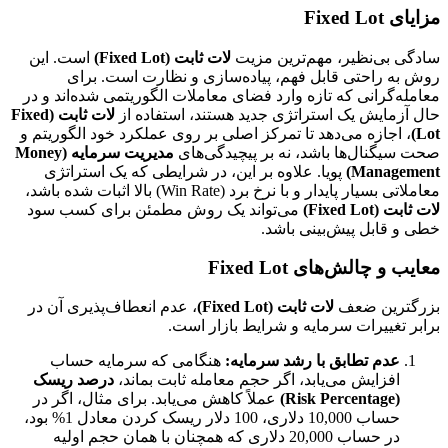
مزایای Fixed Lot
سادگی بی‌نظیر، مهم‌ترین مزیت
لات ثابت (Fixed Lot)
است. این
روش به راحتی قابل فهم، پیاده‌سازی و نظارت است. برای
معامله‌گرانی که تازه وارد فضای معاملات الگوریتمی شده‌اند و در
حال آزمایش یک استراتژی جدید هستند، استفاده از
لات ثابت (Fixed
Lot)
، اجازه می‌دهد تا تمرکز اصلی بر روی عملکرد خود الگوریتم و
صحت سیگنال‌ها باشد، نه بر پیچیدگی‌های
مدیریت سرمایه (Money
Management)
پویا. علاوه بر این، در شرایطی که یک استراتژی
معاملاتی بسیار پایدار و با نرخ برد (Win Rate) بالا اثبات شده باشد،
لات ثابت (Fixed Lot)
می‌تواند یک روش مطمئن برای کسب سود
خطی و قابل پیش‌بینی باشد.
معایب و چالش‌های Fixed Lot
بزرگترین ضعف
لات ثابت (Fixed Lot)
، عدم انعطاف‌پذیری آن در
برابر تغییرات سرمایه و شرایط بازار است.
عدم تطابق با رشد سرمایه:
هنگامی که سرمایه حساب
افزایش می‌یابد، اگر حجم معامله ثابت بماند،
درصد ریسک
(Risk Percentage)
عملاً کاهش می‌یابد. برای مثال، اگر در
حساب 10,000 دلاری، 100 دلار ریسک کردن معادل 1% بود،
در حساب 20,000 دلاری که همچنان با همان حجم اولیه