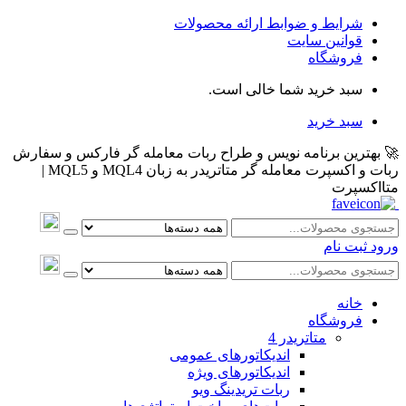
شرایط و ضوابط ارائه محصولات
قوانین سایت
فروشگاه
سبد خرید شما خالی است.
سبد خرید
🚀 بهترین برنامه نویس و طراح ربات معامله گر فارکس و سفارش
ربات و اکسپرت معامله گر متاتریدر به زبان MQL4 و MQL5 |
متااکسپرت
ورود
ثبت نام
خانه
فروشگاه
متاتريدر 4
اندیکاتورهای عمومی
اندیکاتورهای ویژه
ربات تریدینگ ویو