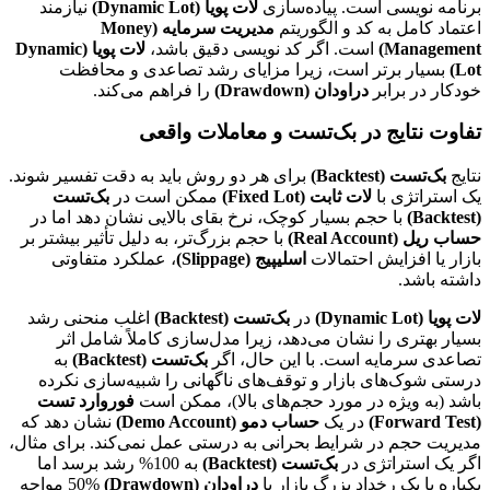
برنامه نویسی است. پیاده‌سازی
لات پویا (Dynamic Lot)
نیازمند
اعتماد کامل به کد و الگوریتم
مدیریت سرمایه (Money
Management)
است. اگر کد نویسی دقیق باشد،
لات پویا (Dynamic
Lot)
بسیار برتر است، زیرا مزایای رشد تصاعدی و محافظت
خودکار در برابر
دراودان (Drawdown)
را فراهم می‌کند.
تفاوت نتایج در بک‌تست و معاملات واقعی
نتایج
بک‌تست (Backtest)
برای هر دو روش باید به دقت تفسیر شوند.
یک استراتژی با
لات ثابت (Fixed Lot)
ممکن است در
بک‌تست
(Backtest)
با حجم بسیار کوچک، نرخ بقای بالایی نشان دهد اما در
حساب ریل (Real Account)
با حجم بزرگ‌تر، به دلیل تأثیر بیشتر بر
بازار یا افزایش احتمالات
اسلیپیج (Slippage)
، عملکرد متفاوتی
داشته باشد.
لات پویا (Dynamic Lot)
در
بک‌تست (Backtest)
اغلب منحنی رشد
بسیار بهتری را نشان می‌دهد، زیرا مدل‌سازی کاملاً شامل اثر
تصاعدی سرمایه است. با این حال، اگر
بک‌تست (Backtest)
به
درستی شوک‌های بازار و توقف‌های ناگهانی را شبیه‌سازی نکرده
باشد (به ویژه در مورد حجم‌های بالا)، ممکن است
فوروارد تست
(Forward Test)
در یک
حساب دمو (Demo Account)
نشان دهد که
مدیریت حجم در شرایط بحرانی به درستی عمل نمی‌کند. برای مثال،
اگر یک استراتژی در
بک‌تست (Backtest)
به 100% رشد برسد اما
یکباره با یک رخداد بزرگ بازار با
دراودان (Drawdown)
50% مواجه