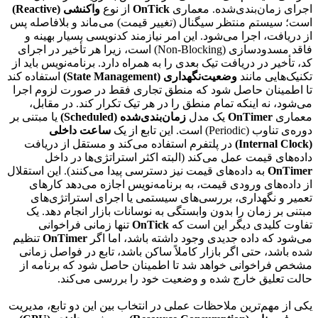
اجرای زمان‌بندی‌شده. معماری
OnTick
از نوع
واکنشی (Reactive)
است؛ سیستم منتظر سیگنال (تغییر قیمت) می‌ماند و بلافاصله پس
از دریافت، اجرا می‌شود. این امر نیازمند کدنویسی بسیار بهینه و
فاقد مسدودسازی (Non-Blocking) است، زیرا هر تأخیر در اجرای
کد، تأخیر در دریافت تیک بعدی را به همراه دارد. برنامه‌نویس باید از
تکنیک‌هایی مانند
وضعیت‌نگهداری (State Management)
استفاده کند
تا اطمینان حاصل شود که منطق تجاری فقط در صورت لزوم اجرا
می‌شود، نه اینکه تمام منطق را در هر تیک تکرار کند. در مقابل،
معماری
OnTimer
یک مدل
زمان‌بندی‌شده (Scheduled)
یا مبتنی بر
دوره‌ی تناوب (Periodic) است. این تابع از یک
ساعت داخلی
(Internal Clock)
در پلتفرم استفاده می‌کند و مستقل از دریافت
داده‌های قیمت عمل می‌کند (البته اکثر استراتژی‌ها در داخل
OnTimer
به داده‌های قیمت نیز دسترسی پیدا می‌کنند). این استقلال
از داده‌های ورودی قیمت، به برنامه‌نویس اجازه می‌دهد کارهای
تعمیر و نگهداری، بررسی‌های سیستمی یا اجرای استراتژی‌های
مبتنی بر زمان را بدون وابستگی به نوسانات بازار انجام دهد. یک
تفاوت کلیدی دیگر این است که
OnTick
تنها زمانی فراخوانی
می‌شود که داده جدیدی وجود داشته باشد، اما اگر
OnTimer
تنظیم
شده باشد، حتی اگر بازار کاملاً ساکن باشد، تابع در فواصل زمانی
مشخص فراخوانی خواهد شد تا اطمینان حاصل شود که برنامه از
حالت تعلیق خارج شده و وضعیت خود را بررسی می‌کند.
یکی از مهم‌ترین ملاحظات عملی در انتخاب بین این دو تابع، مدیریت