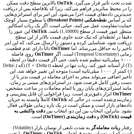
شدت تحت تأثیر قرار می‌گیرد.
OnTick
بالاترین سطح دقت ممکن
را در محیط متاتریدر فراهم می‌کند، زیرا کد بلافاصله پس از دریافت
جدیدترین داده‌های قیمت اجرا می‌شود. این امر برای استراتژی‌هایی
که بر اساس
نقطه‌شکنی (Breakout Points)
یا سطوح بسیار کوچک
حمایت/مقاومت عمل می‌کنند، حیاتی است. اگر یک ربات اسکالپر
منتظر عبور قیمت از سطح (1.10000) باشد،
OnTick
این عبور را
دقیقاً در لحظه‌ای که تیک جدید حاوی قیمت بالاتر از این سطح
دریافت شود، شناسایی کرده و دستور را ارسال می‌کند، که این امر
تأخیر را به حداقل می‌رساند. اما
OnTimer
ذاتاً دارای عدم قطعیت
زمانی (Temporal Uncertainty) است. اگر
OnTimer
روی فاصله
۱۰۰۰ میلی‌ثانیه تنظیم شده باشد، حتی اگر قیمت دقیقاً در لحظه
(T) از آستانه عبور کند، ربات تنها در لحظه (T + \Delta t) (که ( \Delta
t ) کمتر از ۱۰۰۰ میلی‌ثانیه است) متوجه این تغییر خواهد شد. این
تأخیر اضافی می‌تواند منجر به اجرای معامله در قیمت بدتر یا از
دست رفتن کامل فرصت شود. در استراتژی‌های مبتنی بر زمان،
مانند استراتژی‌های پایان روز یا اتمام معاملات در ساعت مشخص،
OnTimer
ابزار دقیق‌تری است، زیرا فراخوانی آن قابل پیش‌بینی و
زمان‌بندی‌شده است، در حالی که
OnTick
کاملاً وابسته به جریان
داده‌های بازار است و ممکن است در یک بازه زمانی طولانی فعال
نشود. بنابراین، انتخاب بین این دو، انتخاب بین
دقت واکنشی به
قیمت (OnTick)
و
دقت زمان‌بندی (OnTimer)
است.
رفتار
ربات معامله‌گر
به شدت تابعی از نوسان بازار (Volatility)
است که این نوسان، نحوه فراخوانی
OnTick
و
OnTimer
را تحت