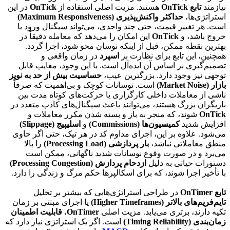
نیازمند
تابع OnTick
هستند. مزیت اصلی استفاده از
OnTick
در این
استراتژی‌ها،
حداکثر واکنش‌پذیری (Maximum Responsiveness)
است. هر تغییر قیمت، حتی چند واحدی، می‌تواند سیگنال ورود یا
خروج باشد، و
OnTick
این امکان را می‌دهد که معامله دقیقاً در
بهترین نقطه ممکن، قبل از اینکه نوسان محو شود، اجرا گردد.
همچنین، این تابع برای نظارت بر
اسپرد
در زمان واقعی و
تصمیم‌گیری بر اساس آن ایده‌آل است. با این وجود، معایب قابل
توجهی نیز وجود دارد. بزرگترین عیب،
حساسیت بیش از حد به نویز
بازار (Market Noise)
است. نوسانات کوچک و بی‌اهمیت که صرفاً
ناشی از معاملات داخلی کارگزاری یا حرکت‌های کوتاه مدت بین
بازیگران بزرگ هستند، می‌توانند باعث سیگنال‌های کاذب متعدد در
OnTick
شوند، که منجر به باز و بسته شدن مکرر معاملات و
افزایش شدید
کمیسیون‌ها (Commissions)
و
اسلیپیج (Slippage)
می‌شود. علاوه بر این، اجرای مداوم کد در هر تیک، حتی اگر حاوی
منطق معاملاتی نباشد،
بار پردازشی (Processing Load)
را بالا
می‌برد و در صورت وقوع نوسانات شدید ناگهانی، ممکن است
دستورات حیاتی به دلیل
ازدحام پردازش (Processing Congestion)
با تأخیر اجرا شوند، که برای اسکالپرها حکم مرگ و زندگی را دارد.
تابع OnTimer
در طراحی استراتژی‌هایی که بیشتر بر تحلیل
تایم‌فریم‌های بالاتر (Higher Timeframes)
یا اجرای مبتنی بر زمان
تکیه دارند، برتری می‌یابد. مزیت اصلی
OnTimer
،
قابلیت اطمینان
زمان‌بندی (Timing Reliability)
است. اگر یک استراتژی نیاز دارد که