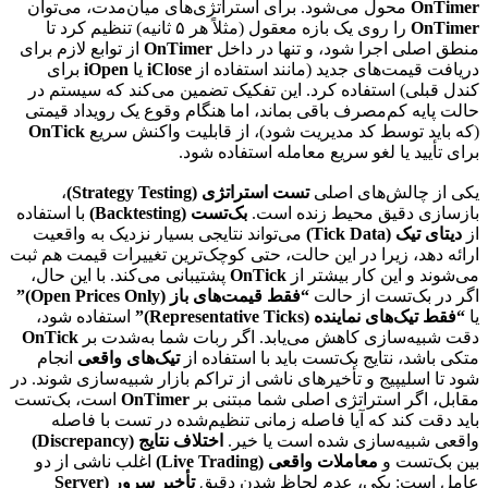
OnTimer
محول می‌شود. برای استراتژی‌های میان‌مدت، می‌توان
OnTimer
را روی یک بازه معقول (مثلاً هر ۵ ثانیه) تنظیم کرد تا
منطق اصلی اجرا شود، و تنها در داخل
OnTimer
از توابع لازم برای
دریافت قیمت‌های جدید (مانند استفاده از
iClose
یا
iOpen
برای
کندل قبلی) استفاده کرد. این تفکیک تضمین می‌کند که سیستم در
حالت پایه کم‌مصرف باقی بماند، اما هنگام وقوع یک رویداد قیمتی
(که باید توسط کد مدیریت شود)، از قابلیت واکنش سریع
OnTick
برای تأیید یا لغو سریع معامله استفاده شود.
یکی از چالش‌های اصلی
تست استراتژی (Strategy Testing)
،
بازسازی دقیق محیط زنده است.
بک‌تست (Backtesting)
با استفاده
از
دیتای تیک (Tick Data)
می‌تواند نتایجی بسیار نزدیک به واقعیت
ارائه دهد، زیرا در این حالت، حتی کوچک‌ترین تغییرات قیمت هم ثبت
می‌شوند و این کار بیشتر از
OnTick
پشتیبانی می‌کند. با این حال،
اگر در بک‌تست از حالت
“فقط قیمت‌های باز (Open Prices Only)”
یا
“فقط تیک‌های نماینده (Representative Ticks)”
استفاده شود،
دقت شبیه‌سازی کاهش می‌یابد. اگر ربات شما به‌شدت بر
OnTick
متکی باشد، نتایج بک‌تست باید با استفاده از
تیک‌های واقعی
انجام
شود تا اسلیپیج و تأخیرهای ناشی از تراکم بازار شبیه‌سازی شوند. در
مقابل، اگر استراتژی اصلی شما مبتنی بر
OnTimer
است، بک‌تست
باید دقت کند که آیا فاصله زمانی تنظیم‌شده در تست با فاصله
واقعی شبیه‌سازی شده است یا خیر.
اختلاف نتایج (Discrepancy)
بین بک‌تست و
معاملات واقعی (Live Trading)
اغلب ناشی از دو
عامل است: یکی، عدم لحاظ شدن دقیق
تأخیر سرور (Server