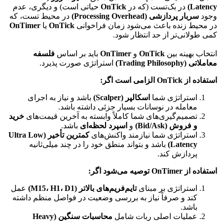
Latency)
در بک‌تست (که در
OnTick
حیاتی است) و دیگری، عدم
وجود
سربار پردازشی (Processing Overhead)
در محیط تست، که
در محیط زنده باعث می‌شود زمان فراخوانی
OnTick
یا
OnTimer
کمی طولانی‌تر از حد انتظار شود.
انتخاب بهینه بین
OnTick
و
OnTimer
باید بر اساس
فلسفه
معاملاتی (Trading Philosophy)
استراتژی صورت پذیرد.
استفاده از OnTick الزامی است اگر:
استراتژی شما
اسکالپر (Scalper)
باشد و نیاز به اجرای
معامله در نوسانات بسیار جزئی داشته باشد.
تصمیم‌گیری‌های شما کاملاً وابسته به آخرین قیمت‌های
خرید
و فروش (Bid/Ask)
و
اسپرد لحظه‌ای
باشد.
استراتژی شما نیازمند واکنش‌های
کمترین تأخیر (Ultra Low
Latency)
باشد و بتواند منطق خود را در چند میلی‌ثانیه
پردازش کند.
استفاده از OnTimer توصیه می‌شود اگر:
استراتژی بر مبنای
تایم‌فریم‌های بالاتر (M15، H1، D1)
عمل
کند و صرفاً نیاز به بررسی وضعیت در فواصل منظم داشته
باشد.
عملیات اصلی ربات شامل
محاسبات سنگین (Heavy