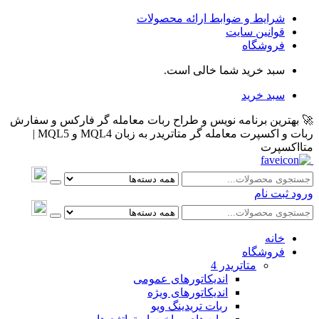
شرایط و ضوابط ارائه محصولات
قوانین سایت
فروشگاه
سبد خرید شما خالی است.
سبد خرید
🚀 بهترین برنامه نویس و طراح ربات معامله گر فارکس و سفارش
ربات و اکسپرت معامله گر متاتریدر به زبان MQL4 و MQL5 |
متااکسپرت
ورود
ثبت نام
خانه
فروشگاه
متاتريدر 4
اندیکاتورهای عمومی
اندیکاتورهای ویژه
ربات تریدینگ ویو