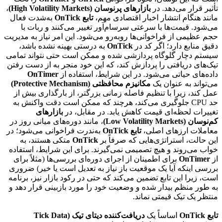
تأثیر قرار می‌دهد. در
بازارهای پرنوسان (High Volatility Markets)
،
مانند هنگام انتشار اخبار اقتصادی مهم،
تابع OnTick
به‌شدت فعال
می‌شود. قیمت‌ها با سرعتی سرسام‌آور تغییر می‌کنند و ربات با
حجم عظیمی از فراخوانی‌ها روبه‌رو می‌شود. این امر نیاز به مدیریت
دقیق منابع دارد؛ اگر کد در
OnTick
به درستی بهینه نشده باشد،
سیستم دچار گلوگاه پردازشی شده و ممکن است حتی نتواند تمامی
تیک‌های دریافتی را پردازش کند، که این خود منجر به از دست رفتن
داده‌های حیاتی می‌شود. در این شرایط، استفاده از
OnTimer
می‌تواند به عنوان یک
مکانیزم محافظتی (Protective Mechanism)
عمل کند، زیرا با تنظیم فاصله زمانی بزرگتر، از بارگذاری بیش از
حد CPU جلوگیری می‌کند، هرچند که ممکن است دقت واکنش به
تغییرات لحظه‌ای قیمت کاهش یابد. در مقابل، در
بازارهای
کم‌نوسان (Low Volatility Markets)
، مانند دوره‌های میانی روز در
معاملات ارزهای اصلی،
تابع OnTick
به‌ندرت فراخوانی می‌شود؛ در
این حالت، استراتژی‌هایی که صرفاً بر
OnTick
متکی هستند، به
خواب می‌روند و هیچ تصمیمی نمی‌گیرند. برای این شرایط، استفاده
از
OnTimer
برای اطمینان از اجرای دوره‌ای بررسی‌ها (مثلاً برای
بررسی اینکه آیا یک موقعیت باز نیاز به تعدیل است یا خیر) ضروری
است، زیرا این تابع تضمین می‌کند که حتی در رکود بازار نیز، برنامه
به طور منظم بیدار شده و وضعیت خود را مورد بازبینی قرار دهد و
منتظر یک تیک قیمتی نماند.
تابع OnTick
اساساً یک
دریافت‌کننده دیتای تیک (Tick Data