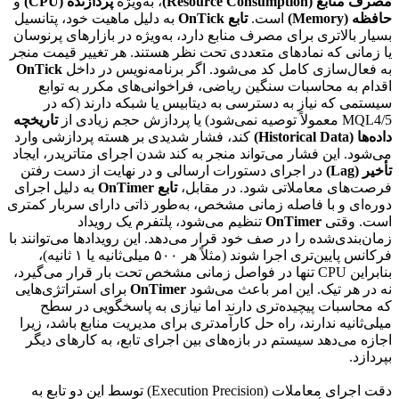
مصرف منابع (Resource Consumption)
، به‌ویژه
پردازنده (CPU)
و
حافظه (Memory)
است.
تابع OnTick
به دلیل ماهیت خود، پتانسیل
بسیار بالاتری برای مصرف منابع دارد، به‌ویژه در بازارهای پرنوسان
یا زمانی که نمادهای متعددی تحت نظر هستند. هر تغییر قیمت منجر
به فعال‌سازی کامل کد می‌شود. اگر برنامه‌نویس در داخل
OnTick
اقدام به محاسبات سنگین ریاضی، فراخوانی‌های مکرر به توابع
سیستمی که نیاز به دسترسی به دیتابیس یا شبکه دارند (که در
MQL4/5 معمولاً توصیه نمی‌شود) یا پردازش حجم زیادی از
تاریخچه
داده‌ها (Historical Data)
کند، فشار شدیدی بر هسته پردازشی وارد
می‌شود. این فشار می‌تواند منجر به کند شدن اجرای متاتریدر، ایجاد
تأخیر (Lag)
در اجرای دستورات ارسالی و در نهایت از دست رفتن
فرصت‌های معاملاتی شود. در مقابل،
تابع OnTimer
به دلیل اجرای
دوره‌ای و با فاصله زمانی مشخص، به‌طور ذاتی دارای سربار کمتری
است. وقتی
OnTimer
تنظیم می‌شود، پلتفرم یک رویداد
زمان‌بندی‌شده را در صف خود قرار می‌دهد. این رویدادها می‌توانند با
فرکانس پایین‌تری اجرا شوند (مثلاً هر ۵۰۰ میلی‌ثانیه یا ۱ ثانیه)،
بنابراین CPU تنها در فواصل زمانی مشخص تحت بار قرار می‌گیرد،
نه در هر تیک. این امر باعث می‌شود
OnTimer
برای استراتژی‌هایی
که محاسبات پیچیده‌تری دارند اما نیازی به پاسخگویی در سطح
میلی‌ثانیه ندارند، راه حل کارآمدتری برای مدیریت منابع باشد، زیرا
اجازه می‌دهد سیستم در بازه‌های بین اجرای تابع، به کارهای دیگر
بپردازد.
دقت اجرای معاملات (Execution Precision) توسط این دو تابع به