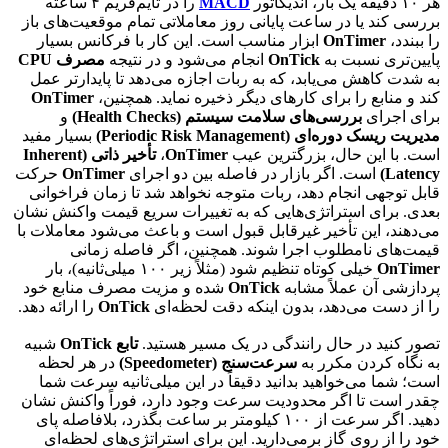
هر ۱۰ دقیقه یک بار، اندیکاتور
MACD
را در تایم‌فریم ۴ ساعته
بررسی کند یا در ساعت پایانی روز معاملاتی تمام موقعیت‌های باز
را ببندد،
OnTimer
ابزار مناسب است. این کار با فرکانس بسیار
پایین‌تری نسبت به
OnTick
انجام می‌شود و در نتیجه
مصرف CPU
به شدت کاهش می‌یابد، که به ربات اجازه می‌دهد تا پایدارتر عمل
کند و منابع را برای کارهای دیگر ذخیره نماید. همچنین،
OnTimer
برای اجرای
بررسی‌های سلامت سیستم (Health Checks)
و
مدیریت ریسک دوره‌ای (Periodic Risk Management)
بسیار مفید
است. با این حال، بزرگترین عیب
OnTimer
،
تأخیر ذاتی (Inherent
Latency)
است. اگر بازار در فاصله بین دو اجرای
OnTimer
حرکت
قابل توجهی انجام دهد، ربات متوجه نخواهد شد تا زمان فراخوانی
بعدی. برای استراتژی‌هایی که به تغییرات سریع قیمت واکنش نشان
می‌دهند، این تأخیر غیرقابل قبول است و باعث می‌شود معاملات با
قیمت‌های نامطلوب اجرا شوند. همچنین، اگر فاصله زمانی
OnTimer
خیلی کوتاه تنظیم شود (مثلاً زیر ۱۰۰ میلی‌ثانیه)، بار
پردازشی آن عملاً مشابه
OnTick
شده و مزیت مصرف منابع خود
را از دست می‌دهد، بدون اینکه دقت لحظه‌ای
OnTick
را ارائه دهد.
تصور کنید در حال رانندگی در یک مسیر هستید.
تابع OnTick
شبیه
به نگاه کردن مکرر به
سرعت‌سنج (Speedometer)
در هر لحظه
است؛ شما می‌خواهید بدانید دقیقاً در این میلی‌ثانیه سرعت شما
چقدر است تا اگر محدودیت سرعت وجود دارد، فوراً واکنش نشان
دهید. اگر سرعت از ۱۰۰ کیلومتر بر ساعت بگذرد، بلافاصله پای
خود را از روی گاز برمی‌دارید. این برای استراتژی‌های لحظه‌ای