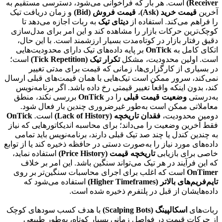
Receiver)
است. هر بار که فراخوانی می‌شود، دسترسی مستقیم به
آخرین
قیمت خرید (Ask)
،
قیمت فروش (Bid)
و زمان دریافت تیک
را فراهم می‌کند. استفاده از
دیتای تیک
به ربات اجازه می‌دهد تا
کوچک‌ترین حرکات بازار را مشاهده کند و این امر برای مدل‌سازی
دقیق رفتار بازار در کوتاه‌مدت بسیار ارزشمند است. با این حال،
اتکای کامل به
OnTick
بر پایه داده‌های تیک دارای محدودیت‌هایی
است. اولین محدودیت، مشکل
تکرار تیک (Tick Repetition)
است؛
در بسیاری از کارگزاری‌ها، زمانی که قیمت برای مدتی تغییر
نمی‌کند، سرور ممکن است تیک‌هایی با همان قیمت‌های قبلی ارسال
کند، بدون اینکه واقعاً تغییر قیمتی رخ داده باشد. اگر برنامه‌نویس
به‌درستی
وضعیت قیمت قبلی
را در
OnTick
بررسی نکند، منطق
معاملاتی ممکن است به‌طور غیرضروری چندین بار فعال شود.
دومین محدودیت،
فقدان تاریخچه (Lack of History)
است.
OnTick
فقط آخرین وضعیت را می‌داند؛ برای محاسبه اندیکاتورهایی که نیاز
به چندین کندل یا چند صد تیک قبلی دارند، برنامه‌نویس باید تمامی
داده‌های مورد نیاز را به‌صورت دستی در حافظه ذخیره کند یا از توابع
خاصی برای بازیابی
تاریخچه قیمت (Price History)
استفاده نماید،
که این فرآیند در هر تیک می‌تواند سنگین باشد. این امر بر خلاف
OnTimer
است که اغلب برای اجرای محاسبات سنگین‌تر بر روی
تایم‌فریم‌های بالاتر (Higher Timeframes)
استفاده می‌شود که
داده‌هایشان از قبل در پلتفرم ذخیره شده است.
ربات‌های
اسکالپینگ (Scalping Bots)
با هدف کسب سودهای کوچک
از حرکات قیمت در فواصل زمانی بسیار کوتاه، به‌طور طبیعی