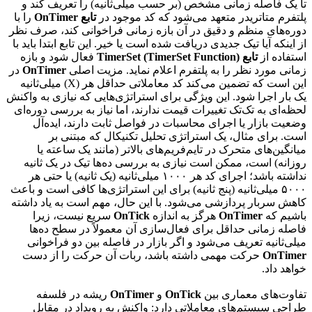
تا یک فاصله زمانی مشخص (بر حسب میلی‌ثانیه) را تعریف کند و
پلتفرم متاتریدر متعهد می‌شود که کد موجود در
تابع OnTimer
را با
دوره‌های منظم و دقیق در آن بازه زمانی فراخوانی کند، صرف نظر
از اینکه آیا تیک جدیدی دریافت شده است یا خیر. این تابع ابتدا باید با
استفاده از
تابع TimerSet (TimerSet Function)
فعال شود و بازه
زمانی مورد نظر را به پلتفرم اعلام نماید. مزیت اصلی
OnTimer
در
این است که تضمین می‌کند کد معاملاتی حداقل هر (X) میلی‌ثانیه
یک بار اجرا شود. این ویژگی برای استراتژی‌هایی که نیازی به واکنش
لحظه‌ای به تک‌تک تغییرات قیمت ندارند، اما نیاز به بررسی دوره‌ای
وضعیت بازار یا اجرای محاسبات در فواصل ثابت دارند، ایده‌آل
است. برای مثال، یک استراتژی تحلیل تکنیکال که مبتنی بر
میانگین‌های متحرک در تایم‌فریم‌های بالاتر (مانند یک ساعته یا
روزانه) است، ممکن است نیازی به بررسی ده‌ها تیک در یک ثانیه
نداشته باشد؛ اجرای کد هر ۱۰۰۰ میلی‌ثانیه (یک ثانیه) یا حتی هر
۵۰۰۰ میلی‌ثانیه (پنج ثانیه) برای این استراتژی‌ها کافی است و باعث
کاهش سربار پردازشی می‌شود. با این حال، مهم است به یاد داشته
باشیم که
OnTimer
هرگز به اندازه
OnTick
سریع نیست، زیرا
فاصله زمانی حداقل برای فعال‌سازی آن معمولاً در سطح ده‌ها
میلی‌ثانیه تعریف می‌شود و اگر بازار در فاصله بین دو فراخوانی
OnTimer
حرکت مهمی داشته باشد، ربات آن حرکت را از دست
خواهد داد.
تفاوت‌های معماری بین
OnTick
و
OnTimer
ریشه در فلسفه
طراحی سیستم‌های معاملاتی دارد: واکنش به رویداد در مقابل