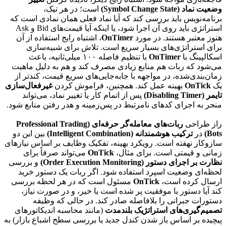
وضعیت نماد (Symbol Change State)
است؛ در هر تیک،
برنامه‌نویس باید بررسی کند که آیا نماد فعلی همان نمادی است که
استراتژی باید روی آن اجرا شود، یا اینکه آیا قیمت‌های Bid و Ask
هنوز معتبر هستند. در مورد
OnTimer
، اشتباه رایج استفاده از آن
برای استراتژی‌های بسیار سریع است. تلاش برای شبیه‌سازی
اسکالپینگ با
OnTimer
با تنظیم فاصله ۱۰۰ میلی‌ثانیه، باعث
می‌شود که ربات هم منابع زیادی مصرف کند و هم به دلیل ماهیت
زمان‌بندی‌شده، در مواجهه با جابه‌جایی‌های سریع قیمت، کندتر از
یک
OnTick
بهینه عمل کند. همچنین، فراموش کردن
غیرفعال‌سازی
تایمر (Disabling Timer)
پس از اتمام کار یا تغییر نماد، می‌تواند
منجر به اجرای کدهای نامرتبط در پس‌زمینه و هدر رفتن منابع شود.
راز طراحی
ربات‌های معامله‌گر حرفه‌ای (Professional Trading
Bots)
در
ترکیب هوشمندانه (Intelligent Combination)
بین این دو
سازوکار نهفته است. رویکرد بهینه، تفکیک وظایف بر اساس نیازهای
زمانی و قیمتی است. برای مثال،
OnTick
می‌تواند صرفاً برای
نظارت بر اجرای دستور (Order Execution Monitoring)
و بررسی
لحظه‌ای وضعیت اسپرد استفاده شود. اگر ربات یک دستور خرید
ارسال کرده است،
OnTick
مسئول است که در هر لحظه بررسی
کند آیا دستور با موفقیت پر شده است یا خیر، و در صورت نیاز،
دستورات جبرانی را بلافاصله صادر کند. در حالی که وظیفه
تصمیم‌گیری‌های استراتژیک بلندمدت
(مانند محاسبه اندیکاتورهای
پیچیده بر اساس باز شدن کندل جدید یا بررسی سطح اشباع بازار) به