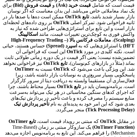
قیمت است که شامل
قیمت خرید (Ask)
و
قیمت فروش (Bid)
برای
یک نماد معاملاتی خاص می‌باشد. این بدان معناست که اگر نوسان
بازار بسیار شدید باشد،
تابع OnTick
ممکن است ده‌ها یا صدها بار در
ثانیه فراخوانی شود. تمرکز اصلی
OnTick
بر روی داده‌های لحظه‌ای
بازار است و این تابع برای استراتژی‌هایی طراحی شده که نیاز به
واکنش فوری به کوچک‌ترین تغییرات قیمت، مانند
اسکالپینگ
(Scalping)
،
معاملات فرکانس بالا (High-Frequency Trading –
HFT)
یا استراتژی‌هایی که به
اسپرد (Spread)
حساس هستند، حیاتی
است. نکته کلیدی در مورد
OnTick
این است که فراخوانی آن
تضمین‌شده نیست؛ یعنی اگر قیمت در یک دوره زمانی طولانی ثابت
بماند (مثلاً در بازارهای کم‌نوسان)،
تابع OnTick
نیز فراخوانی نخواهد
شد. این ویژگی باعث می‌شود که
OnTick
نسبت به
OnTimer
پاسخگویی بسیار سریع‌تری به نوسانات بازار داشته باشد، زیرا
فعال‌سازی آن مستقیماً وابسته به دریافت دیتا از سرور کارگزار
است. برنامه‌نویسان باید در
تابع OnTick
بسیار محتاط باشند، چرا
که اجرای کدهای سنگین محاسباتی در هر تیک می‌تواند به‌سرعت
منابع سیستم را مصرف کرده و باعث تأخیر در پردازش تیک‌های
بعدی شود که این امر خود به پدیده‌ای به نام
تأخیر پردازش تیک
(Tick Processing Delay)
منجر می‌گردد.
در مقابل
OnTick
که مبتنی بر رویداد قیمت است،
تابع OnTimer
(OnTimer Function)
یک سازوکار مبتنی بر زمان (Time-Based
Mechanism) را فراهم می‌کند. این تابع به برنامه‌نویس اجازه می‌دهد