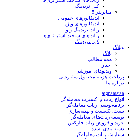
ربات‌های ساخت استراتژی‌ها
کپی تریدینگ
متاتريدر 5
اندیکاتورهای عمومی
اندیکاتورهای ویژه
ربات تریدینگ ویو
ربات‌های ساخت استراتژی‌ها
کپی تریدینگ
وبلاگ
بلاگ
همه مطالب
اخبار
ویدیوهای آموزشی
پرداخت هزینه محصول سفارشی
درباره ما
afghanistan
انواع ربات و اکسپرت معامله‌گر
برنامه‌نویسی ربات معامله‌گر
تست، بک‌تست و بهینه‌سازی
توسعه ربات‌های معامله‌گر
خرید و فروش ربات فارکس
دسته بندی نشده
سفارش ربات معامله‌گر