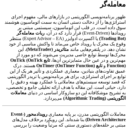
معامله‌گر
ظهور برنامه‌نویسی الگوریتمی در بازارهای مالی، مفهوم اجرای
استراتژی‌ها را از دخالت دستی انسان به سمت اتوماسیون هوشمند
سوق داده است. در قلب این اتوماسیون، سیستمی مبتنی بر
رویدادها (Event-Driven) قرار دارد که در آن،
ربات معامله‌گر
(Trading Bot)
یا اکسپرت ادوایزر (Expert Advisor – EA) منتظر
وقوع یک محرک یا رویداد خاص می‌ماند تا واکنش مناسبی از خود
نشان دهد. در پلتفرم‌هایی مانند
متاتریدر (MetaTrader)
، این
محرک‌ها توسط توابع خاصی مدیریت می‌شوند که دو مورد از
مهم‌ترین و در عین حال متمایزترین آن‌ها،
تابع OnTick (OnTick
Function)
و
تابع OnTimer (OnTimer Function)
هستند. درک
عمیق تفاوت‌های بنیادین، معماری عملکردی و تأثیر هر یک از این
توابع بر اجرای استراتژی، برای هر برنامه‌نویس یا تریدر الگوریتمی
که قصد توسعه سیستم‌های معاملاتی با عملکرد بهینه و دقیق را
دارد، حیاتی است. این مقاله با هدف ارائه تحلیلی جامع و تخصصی،
به تشریح موشکافانه این دو سازوکار اساسی در دنیای
معاملات
الگوریتمی (Algorithmic Trading)
می‌پردازد.
معاملات الگوریتمی مدرن، بر پایه معماری
رویدادمحور (Event-
Driven Architecture)
بنا شده‌اند. این رویکرد برخلاف مدل‌های
مبتنی بر حلقه‌های دستوری سنتی که مرتباً وضعیت را بررسی