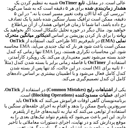
عالی است. در مقابل،
تابع OnTimer
شبیه به تنظیم کردن یک
هشدار زمان‌بندی شده
برای هر ۵ دقیقه است که به شما می‌گوید:
“بررسی کن که آیا الان وقت تغییر مسیر است یا نه.” در این ۵
دقیقه، ممکن است ترافیک بسیار سنگین شده باشد یا یک تصادف
رخ داده باشد، اما شما تا زمان فراخوانی هشدار، از آن بی‌اطلاع
خواهید بود. مثال دیگر در حوزه تحلیل تکنیکال است: اگر بخواهید یک
ربات
را برای باز کردن پوزیشن بر اساس
اندیکاتور میانگین متحرک
نمایی (EMA)
در تایم‌فریم M1 طراحی کنید، استفاده از
OnTick
ممکن است باعث شود هر بار که تیک جدیدی می‌آید، EMA محاسبه
شود. این محاسبات تکراری هستند، زیرا EMA تنها زمانی که کندل
جدید بسته می‌شود تغییر معنی‌داری می‌کند. یک رویکرد کارآمدتر،
استفاده از
OnTimer
با فاصله زمانی برابر با بسته شدن کندل (مثلاً
۶۰ ثانیه برای M1) است. در این حالت، کد تنها پس از بسته شدن
کندل کامل فعال می‌شود و با اطمینان بیشتری بر اساس داده‌های
کامل آن کندل تصمیم‌گیری می‌کند.
یکی از
اشتباهات رایج (Common Mistakes)
در استفاده از
OnTick
،
اجرای
عملیات مسدودکننده (Blocking Operations)
است.
برنامه‌نویسان گاهی اوقات فراموش می‌کنند که
OnTick
باید
سریع‌ترین پاسخ ممکن را بدهد و اقدام به اجرای حلقه‌های سنگین یا
استفاده از توابعی می‌کنند که نیاز به تأییدیه‌های خارج از پلتفرم
دارند. این امر باعث می‌شود که پلتفرم نتواند تیک‌های بعدی را به
موقع پردازش کند و در نهایت، اجرای دستورات معاملاتی با تأخیر
فاجعه‌باری مواجه شود. اشتباه رایج دیگر، نادیده گرفتن
تغییر