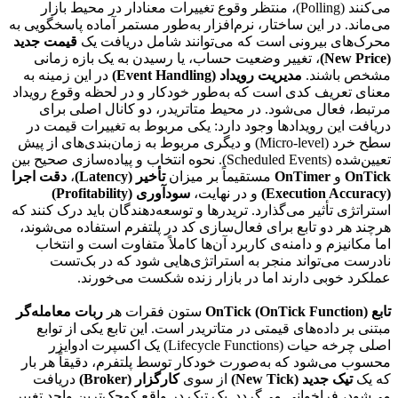
می‌کنند (Polling)، منتظر وقوع تغییرات معنادار در محیط بازار
می‌ماند. در این ساختار، نرم‌افزار به‌طور مستمر آماده پاسخگویی به
محرک‌های بیرونی است که می‌توانند شامل دریافت یک
قیمت جدید
(New Price)
، تغییر وضعیت حساب، یا رسیدن به یک بازه زمانی
مشخص باشند.
مدیریت رویداد (Event Handling)
در این زمینه به
معنای تعریف کدی است که به‌طور خودکار و در لحظه وقوع رویداد
مرتبط، فعال می‌شود. در محیط متاتریدر، دو کانال اصلی برای
دریافت این رویدادها وجود دارد: یکی مربوط به تغییرات قیمت در
سطح خرد (Micro-level) و دیگری مربوط به زمان‌بندی‌های از پیش
تعیین‌شده (Scheduled Events). نحوه انتخاب و پیاده‌سازی صحیح بین
OnTick
و
OnTimer
مستقیماً بر میزان
تأخیر (Latency)
،
دقت اجرا
(Execution Accuracy)
و در نهایت،
سودآوری (Profitability)
استراتژی تأثیر می‌گذارد. تریدرها و توسعه‌دهندگان باید درک کنند که
هرچند هر دو تابع برای فعال‌سازی کد در پلتفرم استفاده می‌شوند،
اما مکانیزم و دامنه‌ی کاربرد آن‌ها کاملاً متفاوت است و انتخاب
نادرست می‌تواند منجر به استراتژی‌هایی شود که در بک‌تست
عملکرد خوبی دارند اما در بازار زنده شکست می‌خورند.
تابع OnTick (OnTick Function)
ستون فقرات هر
ربات معامله‌گر
مبتنی بر داده‌های قیمتی در متاتریدر است. این تابع یکی از توابع
اصلی چرخه حیات (Lifecycle Functions) یک اکسپرت ادوایزر
محسوب می‌شود که به‌صورت خودکار توسط پلتفرم، دقیقاً هر بار
که یک
تیک جدید (New Tick)
از سوی
کارگزار (Broker)
دریافت
می‌شود، فراخوانی می‌گردد. یک تیک در واقع کوچک‌ترین واحد تغییر