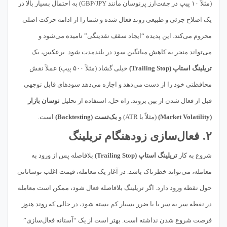
(مثلاً ۱۰ پیپ در جفت‌ارز پرنوسان مانند GBP/JPY) به احتمال بسیار بالا در
یک اصلاح جزئی و طبیعی روند فعال شده و شما را از ادامه حرکت اصلی
محروم می‌کند. این پدیده “ایجاد سقف نقدینگی” نامیده می‌شود و
می‌تواند منجر به کاهش میانگین سود در بلندمدت شود. برعکس، یک
تریلینگ استاپ (Trailing Stop)
خیلی گشاد (مثلاً ۵۰۰ پیپ) عملاً نقش
محافظتی خود را از دست می‌دهد و اجازه می‌دهد سودهای قابل توجهی
قبل از فعال شدن از بین بروند. راه حل، استفاده از تحلیل
نوسان بازار
(Market Volatility)
(مثلاً با ATR) و
بک‌تست (Backtesting)
است.
۲. فعال‌سازی زودهنگام تریلینگ
شروع به کار
تریلینگ استاپ (Trailing Stop)
بلافاصله پس از ورود به
معامله، می‌تواند خطرناک باشد. در آغاز یک معامله، قیمت اغلب نوساناتی
حول نقطه ورود دارد. اگر تریلینگ بلافاصله فعال شود، ممکن است معامله
در نقطه سر به سر یا با ضرر بسیار کم بسته شود، در حالی که روند هنوز
فرصت شروع شدن نداشته است. بهتر است از یک “آستانه فعال‌سازی”