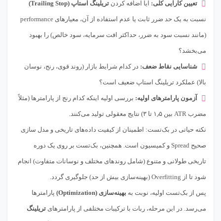
تعیین کارایی کلی:
آیا اضافه کردن
تریلینگ استاپ (Trailing Stop)
نسبت به یک حد ضرر ثابت یا عدم استفاده از آن، معیارهای performance
(مانند نسبت سود به ضرر، حداکثر افت سرمایه، سود خالص) را بهبود
می‌بخشد؟
شناسایی نقاط ضعف:
در کدام شرایط بازار (روند قوی، رنج، نوسان
بالا) عملکرد تریلینگ استاپ ضعیف است؟
آزمون پارامترهای اولیه:
بررسی اولیه اینکه کدام رنج از پارامترها (مثلاً
مضرب ATR بین ۱٫۵ تا ۳) نتایج معقولی تولید می‌کنند.
نکته حیاتی در بک‌تست: اطمینان از کیفیت داده‌های تاریخی و مدل سازی
صحیح Spread و کمیسیون است. همچنین، بک‌تست بر روی یک دوره
تاریخی طولانی و متنوع (شامل روندهای مختلف و نوسانات متفاوت) انجام
شود تا از Overfitting (بهینه‌سازی بیش از حد) جلوگیری گردد.
پس از بک‌تست اولیه، نوبت به
بهینه‌سازی (Optimization)
پارامترها
می‌رسد. در این مرحله، ربات با ترکیبات مختلفی از پارامترهای
تریلینگ