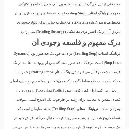
معاملاتی تبدیل می‌گردد. این مقاله به بررسی عمیق، جامع و تکنیکی
مفهوم
تریلینگ استاپ (Trailing Stop)
، نحوه تنظیم و بهینه‌سازی آن در
محیط
متاتریدر (MetaTrader)
، و ملاحظات حیاتی برای یکپارچه‌سازی
موفق آن در یک
استراتژی معاملاتی (Trading Strategy)
می‌پردازد.
درک مفهوم و فلسفه وجودی آن
تریلینگ استاپ (Trailing Stop)
در ذات خود یک
حد ضرر پویا (Dynamic
Stop Loss)
است. برخلاف حد ضرر ثابت که پس از ورود به معامله در یک
قیمت مشخص قفل می‌شود،
تریلینگ استاپ (Trailing Stop)
همراه با
حرکت قیمت به نفع معامله‌گر، حرکت می‌کند. این مکانیسم دو هدف اصلی
را دنبال می‌کند: اول، قفل کردن سود (Protecting Profits) و دوم، دادن
فضای تنفس به معامله برای رشد در چارچوب یک اصلاح قیمتی موقت.
به زبان ساده،
تریلینگ استاپ (Trailing Stop)
مانند سایه‌ای است که
نقطه خروج شما را در پشت سر روند قیمت دنبال می‌کند. فرض کنید در
یک موقعیت خرید (Long) وارد شده‌اید و قیمت شروع به افزایش می‌کند.