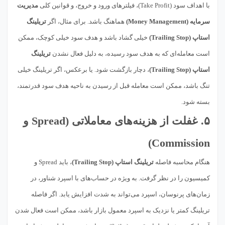
با اهداف سود (Take Profit)، فیلترهای ورود و خروج، و قوانین کلی
مدیریت
سرمایه (Money Management)
هماهنگ باشد. برای مثال، اگر
تریلینگ
استاپ (Trailing Stop)
خیلی گشاد باشد و هدف سود خیلی کوچک، ممکن
است معامله‌ای که به هدف سود رسیده، به دلیل فعال نشدن
تریلینگ
استاپ (Trailing Stop)
، دچار بازگشت شود. یا برعکس، اگر تریلینگ خیلی
تنگ باشد، ممکن است معامله قبل از رسیدن به ناحیه هدف سود قدرتمند،
بسته شود.
۵. غفلت از هزینه‌های معاملاتی (Spread و
Commission)
هنگام محاسبه فاصله
تریلینگ استاپ (Trailing Stop)
، باید Spread و
کمیسیون را در نظر گرفت. به ویژه در حساب‌های با اسپرد شناور، در
زمان‌های پرنوسان، اسپرد می‌تواند به شدت افزایش یابد. اگر فاصله
تریلینگ کمتر یا نزدیک به اسپرد معمول بازار باشد، ممکن است فعال شدن