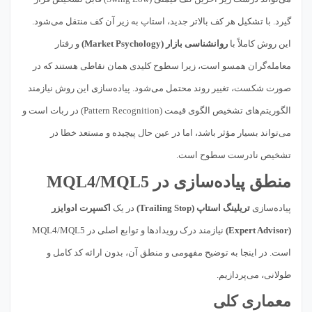
گیرد. با تشکیل هر کف بالاتر جدید، استاپ به زیر آن کف منتقل می‌شود.
این روش کاملاً با
روانشناسی بازار (Market Psychology)
و رفتار
معامله‌گران همسو است، زیرا سطوح کلیدی همان نقاطی هستند که در
صورت شکست، تغییر روند محتمل می‌شود. پیاده‌سازی این روش نیازمند
الگوریتم‌های تشخیص الگوی قیمت (Pattern Recognition) در ربات است و
می‌تواند بسیار مؤثر باشد، اما در عین حال پیچیده و مستعد خطا در
تشخیص نادرست سطوح است.
منطق پیاده‌سازی در MQL4/MQL5
پیاده‌سازی
تریلینگ استاپ (Trailing Stop)
در یک
اکسپرت ادوایزر
(Expert Advisor)
نیازمند درک رویدادها و توابع اصلی در MQL4/MQL5
است. در اینجا به توضیح مفهومی و منطق آن، بدون ارائه کد کامل و
طولانی، می‌پردازیم.
معماری کلی