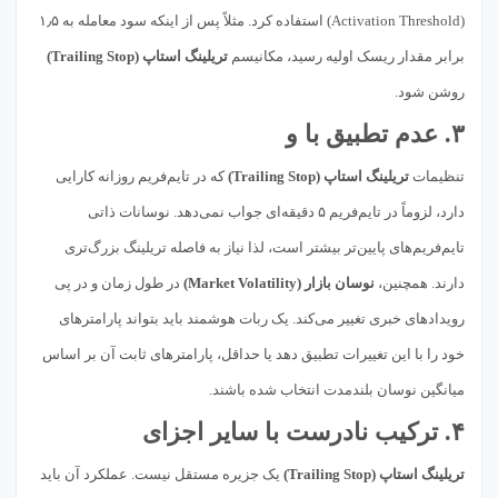
(Activation Threshold) استفاده کرد. مثلاً پس از اینکه سود معامله به ۱٫۵
برابر مقدار ریسک اولیه رسید، مکانیسم
تریلینگ استاپ (Trailing Stop)
روشن شود.
۳. عدم تطبیق با و
تنظیمات
تریلینگ استاپ (Trailing Stop)
که در تایم‌فریم روزانه کارایی
دارد، لزوماً در تایم‌فریم ۵ دقیقه‌ای جواب نمی‌دهد. نوسانات ذاتی
تایم‌فریم‌های پایین‌تر بیشتر است، لذا نیاز به فاصله تریلینگ بزرگ‌تری
دارند. همچنین،
نوسان بازار (Market Volatility)
در طول زمان و در پی
رویدادهای خبری تغییر می‌کند. یک ربات هوشمند باید بتواند پارامترهای
خود را با این تغییرات تطبیق دهد یا حداقل، پارامترهای ثابت آن بر اساس
میانگین نوسان بلندمدت انتخاب شده باشند.
۴. ترکیب نادرست با سایر اجزای
تریلینگ استاپ (Trailing Stop)
یک جزیره مستقل نیست. عملکرد آن باید