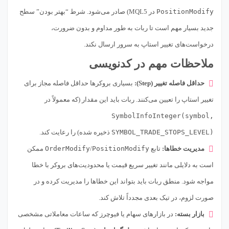
PositionModify
در MQL5) صادر می‌شود. شرط “بهتر بودن” سطح
جدید بسیار مهم است تا ربات به طور مداوم و بدون ضرورت،
درخواست‌های تغییر استاپ به سرور ارسال نکند.
ملاحظات مهم در کدنویسی
حداقل فاصله تغییر (Step):
بسیاری بروکرها حداقل فاصله مجاز برای
تغییر استاپ را تعیین می‌کنند. ربات باید این مقدار (که معمولاً در
SymbolInfoInteger(symbol,
SYMBOL_TRADE_STOPS_LEVEL)
ذخیره شده) را رعایت کند.
مدیریت خطاها:
تابع
PositionModify
/
OrderModify
ممکن
است به دلایلی مانند تغییر سریع قیمت یا محدودیت‌های بروکر با خطا
مواجه شود. منطق ربات باید بتواند این خطاها را مدیریت کرده و در
صورت لزوم، در تیک بعدی مجدداً تلاش کند.
بازار بسته:
در بازارهای سهام یا فیوچرز که ساعات معاملاتی مشخصی