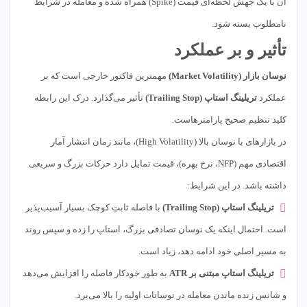
آن با یک جهش لحظه‌ای قیمت (Spike) همراه شده و معامله در شرایط
نامطلوب بسته شود.
تأثیر و بر عملکرد
نوسان بازار (Market Volatility)
مهمترین فاکتور خارجی است که بر
عملکرد
تریلینگ استاپ (Trailing Stop)
تأثیر می‌گذارد. درک این رابطه
کلید تنظیم صحیح پارامترهاست.
در بازارهای با نوسان بالا (High Volatility)، مانند زمان انتشار آمار
اقتصادی مهم (NFP، نرخ بهره)، قیمت تمایل دارد حرکات بزرگ و سریعی
داشته باشد. در این شرایط:
تریلینگ استاپ (Trailing Stop)
با فاصله ثابتِ کوچک بسیار آسیب‌پذیر
است. احتمال اینکه یک نوسان تصادفی بزرگ، استاپ را زده و سپس روند
به مسیر اصلی خود ادامه دهد، زیاد است.
تریلینگ استاپ مبتنی بر ATR
به طور خودکار فاصله را افزایش می‌دهد
و شانس زنده ماندن معامله در نوسانات اولیه را بالا می‌برد.