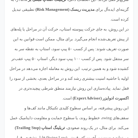
گزینه‌ای ایده‌آل برای
مدیریت ریسک (Risk Management)
تطبیقی تبدیل
کرده است.
در این روش، به جای حرکت پیوسته استاپ، حرکت آن در مراحل یا پله‌های
از پیش تعریف‌شده انجام می‌گیرد. برای مثال، ممکن است قوانین به این
صورت تعریف شوند: پس از کسب ۵۰ پیپ سود، استاپ به نقطه سر به
سر منتقل شود. پس از کسب ۱۰۰ پیپ سود دیگر، استاپ ۵۰ پیپ عقب‌تر
کشیده شود و به همین ترتیب. این روش به معامله اجازه می‌دهد در مراحل
اولیه با حاشیه امنیت بیشتری رشد کند و در مراحل بعدی، بخشی از سود را
قفل نماید. پیاده‌سازی این روش نیازمند منطق شرطی پیچیده‌تری در
اکسپرت ادوایزر (Expert Advisor)
است.
این روش پیشرفته، بر اساس سطوح کلیدی تکنیکال مانند کف‌ها و
سقف‌های swing، خطوط روند، یا سطوح حمایت و مقاومت داینامیک عمل
می‌کند. برای مثال، در یک روند صعودی،
تریلینگ استاپ (Trailing Stop)
می‌تواند درست زیر آخرین کف قیمتی (Swing Low) قابل تشخیص قرار