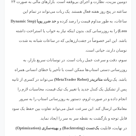
دومین مزیت، نظارت و اجرای بی‌وقفه است. بازارهای مالی به صورت ۲۴
ساعته در پنج روز هفته فعال هستند. یک ربات می‌تواند در تمام این
ساعات، به طور مداوم قیمت را رصد کرده و
حد ضرر پویا (Dynamic Stop
Loss)
را به روزرسانی کند، بدون اینکه نیاز به خواب یا استراحت داشته
باشد. این امر خصوصاً در جفت‌ارزهایی که در ساعات شبانه به شدت
نوسان دارند، حیاتی است.
سوم، دقت و سرعت عمل ربات است. در نوسانات سریع بازار، به
روزرسانی دستی استاپ‌ها ممکن است با تأخیر یا خطای انسانی همراه
باشد. یک
ربات متاتریدر (MetaTrader Robot)
می‌تواند در کسری از ثانیه
پس از تشکیل یک کندل جدید یا تغییر یک تیک قیمت، محاسبات لازم را
انجام داده و در صورت لزوم، دستور به روزرسانی استاپ را به سرور
معاملاتی ارسال کند. این سرعت عمل می‌تواند تفاوت بین حفظ یک سود
قابل توجه و بازگشت به نقطه سر به سر را ایجاد نماید.
در نهایت، قابلیت
بک‌تست (Backtesting)
و
بهینه‌سازی (Optimization)