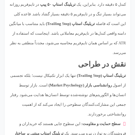
کندل ۵ دقیقه دارد. بنابراین، یک
تریلینگ استاپ ۵۰ پیپ
در تایم‌فریم روزانه
می‌تواند بسیار تنگ و در تایم‌فریم ۵ دقیقه بسیار گشاد باشد. قاعده کلی
این است که فاصله
تریلینگ استاپ (Trailing Stop)
باید متناسب با میانگین
دامنه واقعی کندل‌ها در تایم‌فریم معاملاتی باشد. اینجاست که استفاده از
ATR که بر اساس همان تایم‌فریم محاسبه می‌شود، مجدداً منطقی به نظر
می‌رسد.
نقش در طراحی
تریلینگ استاپ (Trailing Stop)
تنها یک ابزار تکنیکال نیست؛ بلکه تجسمی
از اصول
روانشناسی بازار (Market Psychology)
است. بازار توسط
انسان‌ها و الگوریتم‌های نوشته‌شده توسط انسان‌ها هدایت می‌شود. رفتار
جمعی این مشارکت‌کنندگان سطوحی را ایجاد می‌کند که از اهمیت
روانشناختی برخوردارند.
سطح حمایت و مقاومت:
این سطوح جایی هستند که خریداران و
فروشندگان به توازن نیرو می‌رسند. یک
تریلینگ استاپ مبتنی بر ساختار