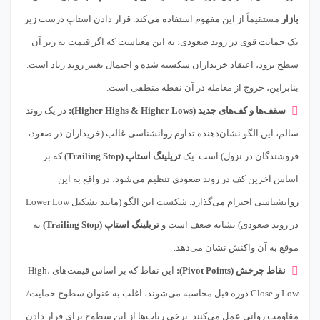
بازار
مستقیماً از این مفهوم استفاده می‌کند. قرار دادن استاپ درست زیر
یک حمایت قوی در روند صعودی، به این معناست که اگر قیمت به زیر آن
سطح برود، اعتقاد خریداران شکسته شده و احتمال تغییر روند زیاد است.
بنابراین، خروج از معامله در آن نقطه منطقی است.
سقف‌ها و کف‌های جدید (Higher Highs & Higher Lows):
در یک روند
سالم، این الگو نشان‌دهنده تداوم روانشناسی غالب (خریداران در صعود،
فروشندگان در نزول) است. یک
تریلینگ استاپ (Trailing Stop)
که بر
اساس آخرین کف در روند صعودی تنظیم می‌شود، در واقع به این
روانشناسی احترام می‌گذارد. شکست این الگو (مانند تشکیل Lower Low
در روند صعودی) نشانه ضعف است و
تریلینگ استاپ (Trailing Stop)
به
موقع به آن واکنش نشان می‌دهد.
نقاط چرخش (Pivot Points):
این نقاط که بر اساس قیمت‌های High،
Low و Close دوره قبل محاسبه می‌شوند، اغلب به عنوان سطوح حمایت/
مقاومت روانی عمل می‌کنند. برخی ربات‌ها از این سطوح برای قرار دادن