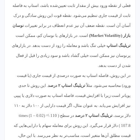
فعلی از نقطه ورود بیش از مقدار ثابت تعیین‌شده باشد، استاپ به فاصله
ثابت از قیمت جاری تنظیم می‌شود. نقطه قوت این روش سادگی و درک
آسان آن است. نقطه ضعف آن نیز عدم انعطاف در برابر تغییرات
نوسان
بازار (Market Volatility)
است. در بازارهای با نوسان کم، ممکن است
تریلینگ استاپ
خیلی تنگ باشد و معامله را زود از دست بدهد. در بازارهای
پرنوسان نیز ممکن است خیلی گشاد باشد و سود زیادی را قبل از فعال
شدن از دست بدهد.
در این روش، فاصله استاپ به صورت درصدی از قیمت جاری (یا قیمت
ورود) محاسبه می‌شود. مثلاً
تریلینگ استاپ ۲ درصد
. این روش تا حدی
پویاتر است زیرا با افزایش قیمت، فاصله استاپ به صورت دلاری یا پیپی
نیز افزایش می‌یابد. به عنوان مثال، اگر قیمت دارایی از ۱۰۰ دلار به ۱۱۰
دلار برسد،
تریلینگ استاپ ۲ درصد
در سطح ( 110 \times (1 – 0.02) =
107.8 ) دلار قرار می‌گیرد. این روش برای معامله سهام یا دارایی‌هایی که
قیمت مطلق آن‌ها متغیر است، مناسب‌تر به نظر می‌رسد. با این حال،