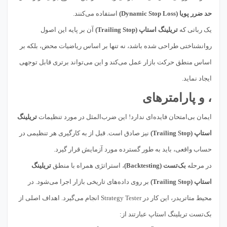
حد ضرر پویا (Dynamic Stop Loss)
استفاده می‌کنند.
یک رباتی که
تریلینگ استاپ (Trailing Stop)
آن بر پایه این اصول
روانشناختی طراحی شده باشد، نه تنها بر اساس ریاضیات محض، بلکه بر
اساس منطق حرکت بازار عمل می‌کند و این می‌تواند برتری قابل توجهی
ایجاد نماید.
، و پارامترهای
ایمان بی‌امتحان فایده‌ای ندارد! این ضرب‌المثل در مورد تنظیمات
تریلینگ
استاپ (Trailing Stop)
نیز صادق است. قبل از به کارگیری هر تنظیمی در
حساب واقعی، باید به طور گسترده مورد آزمایش قرار گیرد.
در مرحله
بک‌تست (Backtesting)
، استراتژی همراه با منطق
تریلینگ
استاپ (Trailing Stop)
بر روی داده‌های تاریخی بازار اجرا می‌شود. در
محیط متاتریدر، این کار در Strategy Tester انجام می‌گیرد. اهداف اصلی از
بک‌تست تریلینگ استاپ عبارتند از: