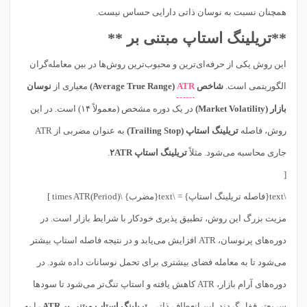
همچنان نسبت به نوسان ذاتی دارایی حساس نیست.
**تریلینگ استاپ مبتنی بر **
این روش یکی از حرفه‌ای‌ترین و محبوب‌ترین روش‌ها در بین معامله‌گران
الگوریتمی است.
شاخص
ATR
(Average True Range)
معیاری از
نوسان
بازار (Market Volatility)
در یک دوره مشخص (معمولاً ۱۴) است. در این
روش، فاصله
تریلینگ استاپ (Trailing Stop)
به عنوان مضربی از ATR
جاری محاسبه می‌شود. مثلاً
تریلینگ استاپ ۲ATR
.
[
\text{فاصله تریلینگ استاپ} = \text{مضرب} \times ATR(Period) ]
مزیت بزرگ این روش، تطبیق پذیری خودکار با شرایط بازار است. در
دوره‌های پرنوسان، ATR افزایش می‌یابد و در نتیجه فاصله استاپ بیشتر
می‌شود تا به معامله فضای بیشتری برای تحمل نوسانات داده شود. در
دوره‌های آرام بازار، ATR کاهش یافته و استاپ تنگ‌تر می‌شود تا سودها
سریع‌تر قفل گردند. این انعطاف ذاتی،
تریلینگ استاپ مبتنی بر ATR
را به