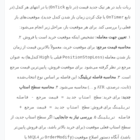
ربات باید در هر تیک جدید قیمت (در تابع
OnTick
) یا در انتهای هر کندل (در
تابع
OnTimer
یا چک کردن زمان باز شدن کندل جدید)، موقعیت‌های باز
فعلی را بررسی کند. برای هر موقعیت باز، مراحل زیر انجام می‌شود:
۱.
تعیین جهت معامله:
تشخیص اینکه موقعیت خرید است یا فروش. ۲.
محاسبه قیمت مرجع:
برای موقعیت خرید، معمولاً بالاترین قیمت از زمان
باز شدن معامله (
PositionStopLoss
قبلی یا
High
کندل‌ها) به عنوان
مرجع در نظر گرفته می‌شود. برای موقعیت فروش، پایین‌ترین قیمت مرجع
است. ۳.
محاسبه فاصله تریلینگ:
این فاصله بر اساس نوع انتخاب‌شده
(ثابت، درصدی، ATR و …) محاسبه می‌شود. ۴.
محاسبه سطح استاپ
جدید:
برای خرید:
سطح استاپ جدید = قیمت مرجع - فاصله
تریلینگ
. برای فروش:
سطح استاپ جدید = قیمت مرجع +
فاصله تریلینگ
. ۵.
بررسی نیاز به جابجایی:
اگر سطح استاپ جدید، از
سطح استاپ فعلی موقعیت (برای خرید بالاتر باشد، برای فروش پایین‌تر
باشد)، آنگاه دستور اصلاح موقعیت (
OrderModify
در MQL4 یا