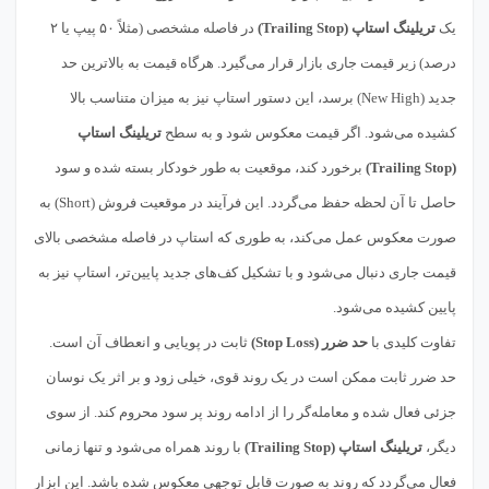
یک
تریلینگ استاپ (Trailing Stop)
در فاصله مشخصی (مثلاً ۵۰ پیپ یا ۲
درصد) زیر قیمت جاری بازار قرار می‌گیرد. هرگاه قیمت به بالاترین حد
جدید (New High) برسد، این دستور استاپ نیز به میزان متناسب بالا
کشیده می‌شود. اگر قیمت معکوس شود و به سطح
تریلینگ استاپ
(Trailing Stop)
برخورد کند، موقعیت به طور خودکار بسته شده و سود
حاصل تا آن لحظه حفظ می‌گردد. این فرآیند در موقعیت فروش (Short) به
صورت معکوس عمل می‌کند، به طوری که استاپ در فاصله مشخصی بالای
قیمت جاری دنبال می‌شود و با تشکیل کف‌های جدید پایین‌تر، استاپ نیز به
پایین کشیده می‌شود.
تفاوت کلیدی با
حد ضرر (Stop Loss)
ثابت در پویایی و انعطاف آن است.
حد ضرر ثابت ممکن است در یک روند قوی، خیلی زود و بر اثر یک نوسان
جزئی فعال شده و معامله‌گر را از ادامه روند پر سود محروم کند. از سوی
دیگر،
تریلینگ استاپ (Trailing Stop)
با روند همراه می‌شود و تنها زمانی
فعال می‌گردد که روند به صورت قابل توجهی معکوس شده باشد. این ابزار