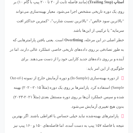
استاپ (Trailing Stop)
(مانند فاصله ثابت از ۲۰ تا ۲۰۰ پیپ با گام ۱۰) بر
روی یک دوره تاریخی مشخص اجرا می‌شود. معیار بهینه‌سازی می‌تواند
“بالاترین سود خالص”، “بالاترین نسبت شارپ”، “کمترین حداکثر افت
سرمایه” یا ترکیبی از این‌ها باشد.
خطر اصلی در این مرحله،
Overfitting
است. یعنی یافتن پارامترهایی که
به طور تصادفی بر روی داده‌های تاریخی خاصی عملکرد عالی دارند، اما در
آینده و بر روی داده‌های جدید کارایی خود را از دست می‌دهند. برای
جلوگیری از این امر باید:
از دوره بهینه‌سازی (In-Sample) و دوره آزمایش خارج از نمونه (Out-of-
Sample) استفاده کرد. پارامترها بر روی یک دوره (مثلاً ۲۰۱۵-۲۰۲۰) بهینه
شده و سپس عملکرد آن‌ها بر روی دوره مستقل بعدی (مثلاً ۲۰۲۱-۲۰۲۳)
بدون هیچ تغییری آزمایش می‌شود.
پارامترهای بهینه‌شده نباید خیلی حساس یا افراطی باشند. اگر بهترین
نتیجه با فاصله ۱۵۷ پیپ به دست آمده، اما فاصله‌های ۱۵۰ و ۱۶۰ پیپ نیز