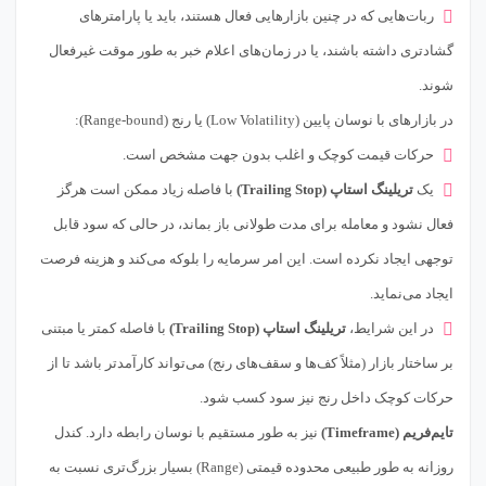
ربات‌هایی که در چنین بازارهایی فعال هستند، باید یا پارامترهای
گشادتری داشته باشند، یا در زمان‌های اعلام خبر به طور موقت غیرفعال
شوند.
در بازارهای با نوسان پایین (Low Volatility) یا رنج (Range-bound):
حرکات قیمت کوچک و اغلب بدون جهت مشخص است.
یک
تریلینگ استاپ (Trailing Stop)
با فاصله زیاد ممکن است هرگز
فعال نشود و معامله برای مدت طولانی باز بماند، در حالی که سود قابل
توجهی ایجاد نکرده است. این امر سرمایه را بلوکه می‌کند و هزینه فرصت
ایجاد می‌نماید.
در این شرایط،
تریلینگ استاپ (Trailing Stop)
با فاصله کمتر یا مبتنی
بر ساختار بازار (مثلاً کف‌ها و سقف‌های رنج) می‌تواند کارآمدتر باشد تا از
حرکات کوچک داخل رنج نیز سود کسب شود.
تایم‌فریم (Timeframe)
نیز به طور مستقیم با نوسان رابطه دارد. کندل
روزانه به طور طبیعی محدوده قیمتی (Range) بسیار بزرگ‌تری نسبت به