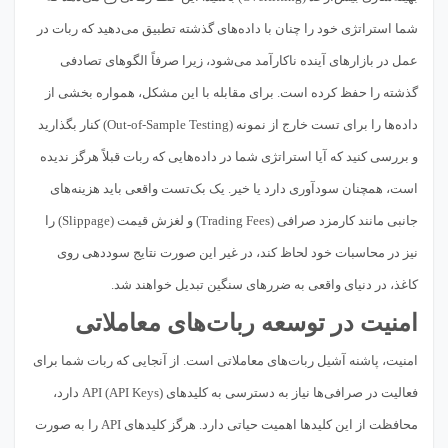
شما استراتژی خود را چنان با داده‌های گذشته تطبیق می‌دهید که ربات در
عمل در بازارهای آینده ناکارآمد می‌شود، زیرا صرفاً الگوهای تصادفی
گذشته را حفظ کرده است. برای مقابله با این مشکل، همواره بخشی از
داده‌ها را برای تست خارج از نمونه (Out-of-Sample Testing) کنار بگذارید
و بررسی کنید که آیا استراتژی شما در داده‌هایی که ربات قبلاً هرگز ندیده
است، همچنان سودآوری دارد یا خیر. یک بک‌تست واقعی باید هزینه‌های
جانبی مانند کارمزد صرافی (Trading Fees) و لغزش قیمت (Slippage) را
نیز در محاسبات خود لحاظ کند، در غیر این صورت نتایج سوددهی روی
کاغذ، در دنیای واقعی به ضررهای سنگین تبدیل خواهند شد.
امنیت در توسعه ربات‌های معاملاتی
امنیت، پاشنه آشیل ربات‌های معاملاتی است. از آنجایی که ربات شما برای
فعالیت در صرافی‌ها نیاز به دسترسی به کلیدهای API (API Keys) دارد،
محافظت از این کلیدها اهمیت حیاتی دارد. هرگز کلیدهای API را به صورت