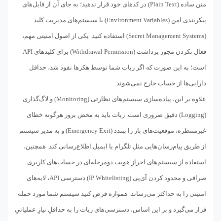
متن ساده (Plain Text) در کدهای خود قرار ندهید؛ به جای آن از فایل‌های
پیکربندی امن (Environment Variables) یا سیستم‌های مدیریت کلید
(Secret Management Systems) استفاده کنید. یکی از اصول امنیتی مهم،
فعال نکردن مجوز برداشت (Withdrawal Permission) برای کلیدهای API
است؛ به این صورت که اگر ربات شما توسط هکرها نفوذ شد، حداقل
دارایی‌ها از حساب خارج نمی‌شوند.
علاوه بر این، پیاده‌سازی سیستم‌های نظارتی (Monitoring) و لاگ‌گذاری
(Logging) دقیق ضروری است. ربات باید به محض بروز هرگونه خطای
غیرمنتظره، موقعیت‌های باز را ببندد (Emergency Exit) و به مدیر سیستم
از طریق پیام‌رسان‌هایی مثل تلگرام یا ایمیل اطلاع‌رسانی کند. همچنین،
استفاده از سیستم‌های احراز هویت دومرحله‌ای در حساب‌های کاربری
صرافی و محدود کردن آی‌پی (IP Whitelisting) دسترسی API، لایه‌های
امنیتی را به حداکثر می‌رساند. همواره فرض کنید سیستم شما مورد حمله
قرار می‌گیرد و بر این اساس، دسترسی‌های ربات را به حداقلِ نیازِ عملیاتیِ