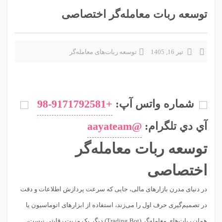
توسعه ربات معامله‌گر اختصاصی
تیر 16, 1405
توسعه ربات‌های معامله‌گر
شماره واتس آپ:
+98-9171792581
آي دي تلگرام:
@aayateam
توسعه ربات معامله‌گر
اختصاصی
در دنیای مدرن بازارهای مالی، جایی که سرعت پردازش اطلاعات و دقت
در تصمیم‌گیری حرف اول را می‌زند، استفاده از ابزارهای اتوماسیون یا
همان ربات‌های معامله‌گر (Trading Bot) دیگر یک مزیت رقابتی نیست،