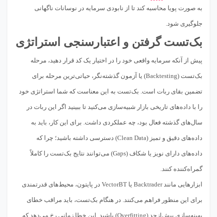
به صورت پویا محاسبه کند تا از نابودی سرمایه در نوسانات ناگهانی
جلوگیری شود.
بک‌تست گرفتن و اعتبار‌سنجی استراتژی
پیش از آنکه سرمایه واقعی خود را در اختیار یک کد قرار دهید، مرحله
بک‌تست (Backtesting) یا آزمون گذشته‌نگر، حیاتی‌ترین مرحله برای
تضمین بقای ربات است. بک‌تست به این معناست که شما استراتژی خود
را با داده‌های تاریخی بازار شبیه‌سازی می‌کنید تا ببینید اگر این ربات در
سال‌های گذشته فعال بود، چه عملکردی داشت. برای این کار، باید به
داده‌های دقیق و تمیز (Clean Data) دسترسی داشته باشید؛ چرا که
داده‌های دارای نویز یا شکاف (Gaps) می‌توانند نتایج بک‌تست را کاملاً
گمراه‌کننده کنند.
ابزارهایی مانند Backtrader یا VectorBT در پایتون، محیط‌های قدرتمندی
برای این منظور فراهم می‌کنند. در هنگام بک‌تست، باید مراقب خطای
بهینه‌سازی بیش‌ازحد (Overfitting) باشید. این خطا زمانی رخ می‌دهد که