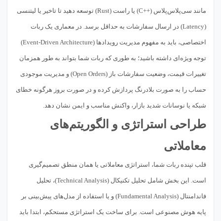
مانند سی‌پلاس‌پلاس (++C) یا راست (Rust) توسعه دهید تا تاخیر یا لیتنسی
(Latency) در ارسال سفارشات به حداقل برسد. در معماری یک ربات
اختصاصی، باید به مفهوم مدیریت رویدادها (Event-Driven Architecture)
توجه ویژه‌ای داشته باشید؛ به طوری که ربات شما بتواند به طور همزمان
تغییرات قیمت، وضعیت سفارشات باز (Open Orders) و مدیریت موجودی
حساب را به صورت بلادرنگ پردازش کرده و در صورت بروز هرگونه خطای
شبکه یا نوسانات شدید بازار، واکنش مناسب و ایمن نشان دهد.
طراحی استراتژی و الگوریتم‌های
معاملاتی
قلب تپنده ربات شما، استراتژی معاملاتی یا همان منطق تصمیم‌گیری
است. این بخش شامل تحلیل تکنیکال (Technical Analysis)، تحلیل
فاندامنتال (Fundamental Analysis) و یا استفاده از مدل‌های پیش‌بینی بر
پایه هوش مصنوعی است. برای ساخت یک استراتژی مستحکم، ابتدا باید