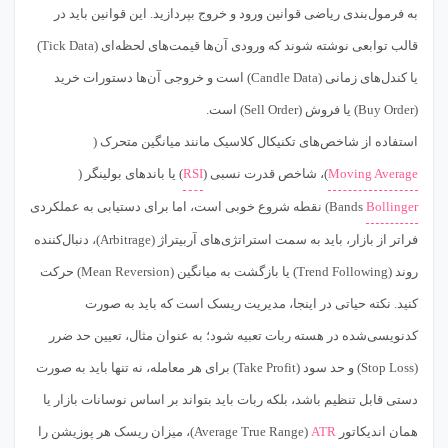
به فرمول‌بندی ریاضی قوانین ورود و خروج بپردازید. این قوانین باید در
قالب توابعی نوشته شوند که ورودی آن‌ها قیمت‌های لحظه‌ای (Tick Data)
یا کندل‌های زمانی (Candle Data) است و خروجی آن‌ها دستورات خرید
(Buy Order) یا فروش (Sell Order) است.
استفاده از شاخص‌های تکنیکال کلاسیک مانند میانگین متحرک (
Moving Average
)، شاخص قدرت نسبی (
RSI
) یا باندهای بولینگر (
Bollinger
Bands) نقطه شروع خوبی است، اما برای دستیابی به عملکردی
فراتر از بازار، باید به سمت استراتژی‌های آربیتراژ (Arbitrage)، دنبال‌کننده
روند (Trend Following) یا بازگشت به میانگین (Mean Reversion) حرکت
کنید. نکته حیاتی در اینجا، مدیریت ریسک است که باید به صورت
کدنویسی‌شده در هسته ربات تعبیه شود؛ به عنوان مثال، تعیین حد ضرر
(Stop Loss) و حد سود (Take Profit) برای هر معامله، نه تنها باید به صورت
دستی قابل تنظیم باشد، بلکه ربات باید بتواند بر اساس نوسانات بازار یا
همان اندیکاتور
ATR
(Average True Range)، میزان ریسک هر پوزیشن را