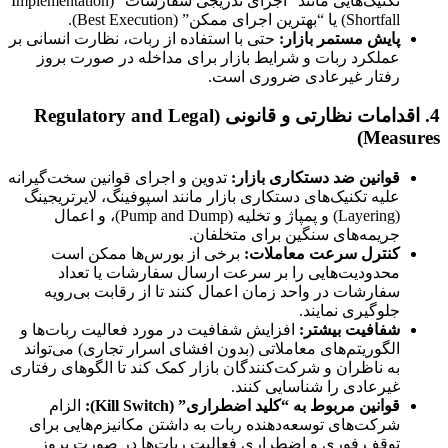
تکنیک‌هایی مانند “اجرای تدریجی سفارشات” (Implementation
Shortfall) یا “بهترین اجرای ممکن” (Best Execution).
پایش مستمر بازار:
حتی با استفاده از ربات، نظارت انسانی بر
عملکرد ربات و شرایط بازار برای مداخله در صورت بروز
رفتار غیرعادی ضروری است.
4. اقدامات نظارتی و قانونی (Regulatory and Legal
Measures)
قوانین ضد دستکاری بازار:
تدوین و اجرای قوانین سخت‌گیرانه
علیه تکنیک‌های دستکاری بازار مانند اسپوفینگ، لایرتریجینگ
(Layering) و پمپاژ و تخلیه (Pump and Dump)، و اعمال
جریمه‌های سنگین برای متخلفان.
کنترل سرعت معاملات:
برخی از بورس‌ها ممکن است
محدودیت‌هایی را بر سرعت ارسال سفارشات یا تعداد
سفارشات در واحد زمان اعمال کنند تا از رقابت بی‌رویه
جلوگیری نمایند.
شفافیت بیشتر:
افزایش شفافیت در مورد فعالیت ربات‌ها و
الگوریتم‌های معاملاتی (بدون افشای اسرار تجاری) می‌تواند
به ناظران و شرکت‌کنندگان بازار کمک کند تا الگوهای رفتاری
غیرعادی را شناسایی کنند.
قوانین مربوط به “کلید اضطراری” (Kill Switch):
الزام
شرکت‌های توسعه‌دهنده ربات به داشتن مکانیزم‌هایی برای
توقف فوری و اضطراری فعالیت ربات‌ها در صورت بروز