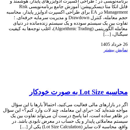
برنامه‌نویسی در ؛ طراحی اکسپرت ادوایزرهای پایدار، هوشمند و
قابل اتکا متا دیسکریپشن: آموزش جامع برنامه‌نویسی Risk
Management در EA برای طراحی اکسپرت ادوایزر پایدار، محاسبه
حجم معامله، کنترل Drawdown و مدیریت سرمایه حرفه‌ای. ؛
تفاوت بین یک سیستم سودده و یک سیستم زنده‌مانده در دنیای
معامله الگوریتمی (Algorithmic Trading)، اغلب توجه‌ها به کیفیت
سیگنال، […]
26
خرداد
1405
نمایش بیشتر
محاسبه Lot Size به صورت خودکار
اگر در بازارهای مالی فعالیت می‌کنید، احتمالاً بارها با این سؤال
مواجه شده‌اید که: «برای این معامله، چند لات وارد کنم؟» این سؤال
در ظاهر ساده است، اما پاسخ درست آن می‌تواند تفاوت بین یک
سیستم معاملاتی پایدار و یک حساب در معرض نابودی باشد. در
واقع، محاسبه لات سایز (Lot Size Calculation) یکی از […]