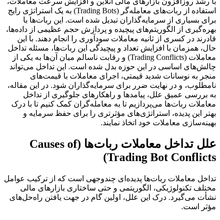
با رشد روزافزون بازارهای مالی آنلاین و افزایش سرعت معاملات،
استفاده از ربات‌های معامله‌گر (Trading Bots) به یک استراتژی رایج
برای بسیاری از سرمایه‌گذاران تبدیل شده است. این ربات‌ها با
بهره‌گیری از الگوریتم‌های پیچیده و پردازش حجم عظیمی از داده‌ها،
قادرند در کسری از ثانیه معاملات سودآوری را انجام دهند. با این
حال، همزمان با افزایش تعداد و پیچیدگی این ربات‌ها، مسئله تداخل
معاملات (Trading Conflicts) و رقابت ناسالم میان آن‌ها به یکی از
چالش‌های اساسی در این حوزه بدل شده است. این تداخل می‌تواند
منجر به نوسانات شدید قیمتی، اجرای معاملات با قیمت‌های
نامطلوب، و در نهایت ضرر برای سرمایه‌گذاران شود. در این مقاله،
به بررسی عمیق علل، پیامدها و راهکارهای جلوگیری از تداخل
معاملات ربات‌ها می‌پردازیم تا به معامله‌گران کمک کنیم تا با درک
بهتر این پدیده، استراتژی‌های مؤثرتری را برای حفظ سرمایه و
بهینه‌سازی معاملات خود اتخاذ نمایند.
علل تداخل معاملات ربات‌ها (Causes of
Trading Bot Conflicts)
تداخل معاملات ربات‌ها پدیده‌ای چندوجهی است که از ترکیب عوامل
مختلف تکنولوژیکی، الگوریتمی و حتی ساختاری بازارهای مالی
نشأت می‌گیرد. درک این علل، اولین گام در جهت یافتن راه‌حل‌های
مؤثر است.