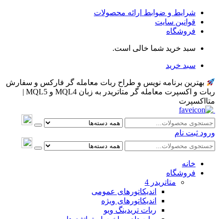
شرایط و ضوابط ارائه محصولات
قوانین سایت
فروشگاه
سبد خرید شما خالی است.
سبد خرید
بهترین برنامه نویس و طراح ربات معامله گر فارکس و سفارش
ربات و اکسپرت معامله گر متاتریدر به زبان MQL4 و MQL5 |
متااکسپرت
ورود
ثبت نام
خانه
فروشگاه
متاتريدر 4
اندیکاتورهای عمومی
اندیکاتورهای ویژه
ربات تریدینگ ویو