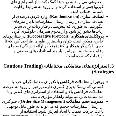
مصنوعی می‌تواند به ربات‌ها کمک کند تا از استراتژی‌های
غیرتهاجمی‌تر استفاده کرده و از ورود به شرایط رقابت
ناسالم اجتناب کنند.
تصادفی‌سازی (Randomization):
وارد کردن درصدی از
تصادفی‌سازی در زمان ارسال سفارشات یا پارامترهای
الگوریتم، به طوری که پیش‌بینی رفتار ربات برای سایر
ربات‌ها دشوارتر شود و از هجوم همزمان جلوگیری گردد.
پروتکل‌های همکاری (Cooperative Protocols):
در سناریوهای
خاص، ممکن است بتوان ربات‌ها را طوری طراحی کرد که تا
حدی با یکدیگر همکاری کنند (مثلاً در ارائه نقدینگی) به جای
رقابت مستقیم. این امر نیازمند استانداردهای صنعتی و
توافقات گسترده است.
3. استراتژی‌های معاملاتی محتاطانه (Cautious Trading
Strategies)
پرهیز از معاملات فرکانس بالا:
برای معامله‌گران خرد یا
کسانی که ریسک‌پذیری کمتری دارند، پرهیز از ورود به عرصه
معاملات فرکانس بالا و استفاده از استراتژی‌های کندتر و با
دید بلندمدت‌تر، می‌تواند راهکار مؤثری باشد.
مدیریت حجم معاملات (Order Size Management):
جلوگیری
از ارسال سفارشات حجیم که می‌تواند به طور قابل توجهی
باعث حرکت قیمت یا ایجاد لغزش شود. استفاده از