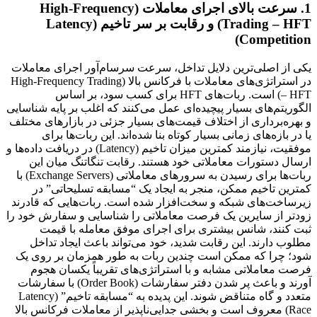
1. سرعت بالای اجرای معاملات (High-Frequency
Trading – HFT) و رقابت بر سر تاخیم (Latency
Competition)
یکی از اصلی‌ترین دلایل تداخل، سرعت سرسام‌آور اجرای معاملات
در استراتژی‌های معاملات با فرکانس بالا (High-Frequency Trading
– HFT) است. ربات‌های HFT برای کسب سود، بر اساس
الگوریتم‌های بسیار پیچیده‌ای عمل می‌کنند که اغلب بر پایه شناسایی
و بهره‌برداری از اختلاف قیمت‌های بسیار جزئی در بازارهای مختلف
یا در بازه‌های زمانی بسیار کوتاه بنا شده‌اند. این ربات‌ها برای
موفقیت، نیازمند کمترین میزان تاخیم (Latency) در دریافت داده‌ها و
ارسال دستورات معاملاتی خود هستند. رقابت تنگاتنگ میان این
ربات‌ها برای رسیدن به سرورهای معاملاتی (Exchange Servers) با
کمترین تاخیم ممکن، منجر به ایجاد یک “مسابقه تسلیحاتی” در
زیرساخت‌های شبکه و سخت‌افزار شده است. ربات‌هایی که قادرند
زودتر از سایرین یک فرصت معاملاتی را شناسایی و سفارش خود را
ثبت کنند، شانس بیشتری برای اجرای موفق معامله با قیمت
مطلوب دارند. این رقابت شدید، خود می‌تواند باعث ایجاد تداخل
شود؛ چرا که ممکن است چندین ربات به طور همزمان بر روی یک
فرصت معاملاتی مشابه و با استراتژی‌های تقریباً یکسان هجوم
آورند و باعث پر شدن دفتر سفارشات (Order Book) با سفارشات
متعدد و گاه متناقض شوند. این پدیده به “مسابقه تاخیم” (Latency
Race) معروف است و بخشی جدایی‌ناپذیر از معاملات فرکانس بالا