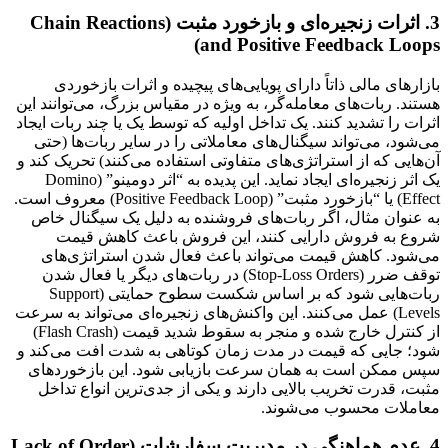
3. اثرات زنجیره‌ای و بازخورد مثبت (Chain Reactions
and Positive Feedback Loops)
بازارهای مالی ذاتاً دارای پویایی‌های پیچیده و اثرات بازخوردی
هستند. ربات‌های معامله‌گر، به ویژه در مقیاس بزرگ، می‌توانند این
اثرات را تشدید کنند. یک تداخل اولیه که توسط یک یا چند ربات ایجاد
می‌شود، می‌تواند سیگنال‌های معاملاتی را در سایر ربات‌ها (حتی
آن‌هایی که از استراتژی‌های متفاوتی استفاده می‌کنند) تحریک کند و
یک اثر زنجیره‌ای ایجاد نماید. این پدیده به “اثر دومینو” (Domino
Effect) یا “بازخورد مثبت” (Positive Feedback Loop) معروف است.
به عنوان مثال، اگر ربات‌های فروشنده به دلیل یک سیگنال خاص
شروع به فروش دارایی کنند، این فروش باعث کاهش قیمت
می‌شود. کاهش قیمت می‌تواند باعث فعال شدن استراتژی‌های
توقف ضرر (Stop-Loss Orders) در ربات‌های دیگر یا فعال شدن
ربات‌هایی شود که بر اساس شکست سطوح حمایتی (Support
Levels) عمل می‌کنند. این واکنش‌های زنجیره‌ای می‌تواند به سرعت
از کنترل خارج شده و منجر به سقوط شدید قیمت (Flash Crash)
شود؛ جایی که قیمت در مدت زمان کوتاهی به شدت افت می‌کند و
سپس ممکن است به همان سرعت بازیابی شود. این بازخوردهای
مثبت، قدرت تخریب بالایی دارند و یکی از جدی‌ترین انواع تداخل
معاملات محسوب می‌شوند.
4. عدم هماهنگی در مدیریت سفارشات (Lack of Order