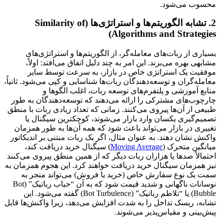
محسوب می‌شود.
2. تشابه الگوریتم‌ها و استراتژی‌ها (Similarity of
Algorithms and Strategies)
بسیاری از ربات‌های معامله‌گر، از الگوریتم‌ها و استراتژی‌های
مشابهی بهره می‌برند. این امر به چند دلیل اتفاق می‌افتد: اولاً،
موفقیت یک استراتژی خاص در بازار، به سرعت توسط سایر
معامله‌گران و توسعه‌دهندگان ربات‌ها شناسایی و کپی می‌شود. ثانیاً،
منابع آموزشی و پلتفرم‌های توسعه ربات، اغلب الگوها و
چارچوب‌های مشترکی را ارائه می‌دهند که توسعه‌دهندگان به طور
طبیعی از آن‌ها پیروی می‌کنند. زمانی که تعداد زیادی ربات با منطق
تصمیم‌گیری یکسان وارد بازار می‌شوند، کوچکترین سیگنال یا
تغییری در بازار می‌تواند باعث شود که همه آن‌ها به طور همزمان
واکنش نشان دهند. به عنوان مثال، اگر یک ربات مبتنی بر اندیکاتور
میانگین متحرک (
Moving Average
) سیگنال خرید دریافت کند،
احتمالاً صدها یا هزاران ربات دیگر که از همین منطق پیروی می‌کنند
نیز همزمان سیگنال خرید دریافت خواهند کرد. این هجوم همزمان به
سمت یک نوع سفارش خاص (خرید یا فروش) می‌تواند منجر به
نوسانات ناگهانی و شدید قیمت شود که به آن “حباب رباتیک” (Bot
Bubble) یا “تلاطم رباتیک” (Bot Turbulence) گفته می‌شود. این
تشابه، ریسک تداخل را به شدت افزایش می‌دهد، زیرا واکنش‌ها قابل
پیش‌بینی و مقیاس‌پذیر می‌شوند.