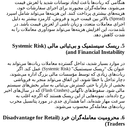
هنگامی که ربات‌ها باعث ایجاد نوسانات شدید یا لغزش قیمت
می‌شوند، معامله‌گران مجبورند برای اجرای سفارشات خود،
هزینه‌های بیشتری پرداخت کنند. این هزینه‌ها می‌تواند شامل اسپرد
(Spread) بالاتر بین قیمت خرید و فروش، کارمزد بیشتر به دلیل
اجرای معاملات متعدد، و زیان ناشی از لغزش قیمت باشد. در
بلندمدت، این افزایش هزینه‌ها می‌تواند سودآوری معاملات را به
شدت کاهش دهد.
5. ریسک سیستمیک و بی‌ثباتی مالی (Systemic Risk
and Financial Instability)
در موارد بسیار شدید، تداخل گسترده معاملات ربات‌ها می‌تواند به
عنوان یک “ریسک سیستمیک” (Systemic Risk) عمل کند. اگر
ربات‌های زیادی که توسط مؤسسات مالی بزرگ اداره می‌شوند،
دچار تداخل یا خطا شوند، این اتفاق می‌تواند منجر به فروپاشی
بخشی از بازار یا حتی گسترش بی‌ثباتی به سایر بخش‌های سیستم
مالی شود. سقوط‌های ناگهانی (Flash Crashes) که در سال‌های اخیر
رخ داده‌اند، نمونه‌هایی از این ریسک هستند که اگرچه اغلب به
سرعت مهار شده‌اند، اما هشداری جدی در مورد پتانسیل مخرب
ربات‌های معامله‌گر محسوب می‌شوند.
6. محرومیت معامله‌گران خرد (Disadvantage for Retail
Traders)