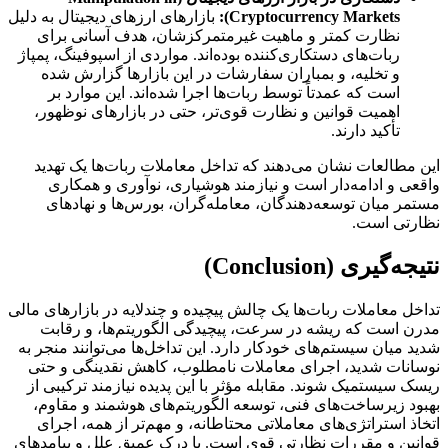
Cryptocurrency Markets):
بازارهای ارزهای دیجیتال به دلیل
نظارت کمتر و ماهیت غیرمتمرکزشان، هدف آسانی برای
ربات‌های دستکاری‌کننده بوده‌اند. مواردی از اسپوفینگ، پمپاژ
و تخلیه، و بمباران سفارشات در این بازارها گزارش شده
است که عمدتاً توسط ربات‌ها اجرا شده‌اند. این موارد بر
اهمیت قوانین و نظارت قوی‌تر، حتی در بازارهای نوظهور،
تأکید دارند.
این مطالعات نشان می‌دهند که تداخل معاملات ربات‌ها یک تهدید
واقعی و ادامه‌دار است و نیازمند هوشیاری، نوآوری و همکاری
مستمر میان توسعه‌دهندگان، معامله‌گران، بورس‌ها و نهادهای
نظارتی است.
نتیجه‌گیری (Conclusion)
تداخل معاملات ربات‌ها یک چالش پیچیده و چندلایه در بازارهای مالی
مدرن است که ریشه در سرعت، پیچیدگی الگوریتم‌ها، و رقابت
شدید میان سیستم‌های خودکار دارد. این تداخل‌ها می‌توانند منجر به
نوسانات شدید، اجرای معاملات نامطلوب، کاهش نقدینگی و حتی
ریسک سیستمیک شوند. مقابله مؤثر با این پدیده نیازمند ترکیبی از
بهبود زیرساخت‌های فنی، توسعه الگوریتم‌های هوشمند و مقاوم،
اتخاذ استراتژی‌های معاملاتی محتاطانه، و مهم‌تر از همه، اجرای
قوانین و مقررات نظارتی قوی است. با درک عمیق علل و پیامدهای