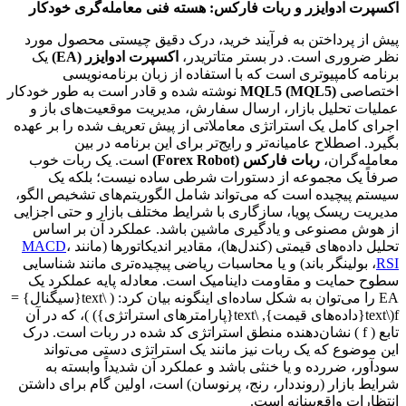
اکسپرت ادوایزر و ربات فارکس: هسته فنی معامله‌گری خودکار
پیش از پرداختن به فرآیند خرید، درک دقیق چیستی محصول مورد
نظر ضروری است. در بستر متاتریدر،
اکسپرت ادوایزر (EA)
یک
برنامه کامپیوتری است که با استفاده از زبان برنامه‌نویسی
اختصاصی
MQL5 (MQL5)
نوشته شده و قادر است به طور خودکار
عملیات تحلیل بازار، ارسال سفارش، مدیریت موقعیت‌های باز و
اجرای کامل یک استراتژی معاملاتی از پیش تعریف شده را بر عهده
بگیرد. اصطلاح عامیانه‌تر و رایج‌تر برای این برنامه در بین
معامله‌گران،
ربات فارکس (Forex Robot)
است. یک ربات خوب
صرفاً یک مجموعه از دستورات شرطی ساده نیست؛ بلکه یک
سیستم پیچیده است که می‌تواند شامل الگوریتم‌های تشخیص الگو،
مدیریت ریسک پویا، سازگاری با شرایط مختلف بازار و حتی اجزایی
از هوش مصنوعی و یادگیری ماشین باشد. عملکرد آن بر اساس
تحلیل داده‌های قیمتی (کندل‌ها)، مقادیر اندیکاتورها (مانند
،
MACD
RSI
، بولینگر باند) و یا محاسبات ریاضی پیچیده‌تری مانند شناسایی
سطوح حمایت و مقاومت داینامیک است. معادله پایه عملکرد یک
EA را می‌توان به شکل ساده‌ای اینگونه بیان کرد: ( \text{سیگنال} =
f(\text{داده‌های قیمت}, \text{پارامترهای استراتژی}) )، که در آن
تابع ( f ) نشان‌دهنده منطق استراتژی کد شده در ربات است. درک
این موضوع که یک ربات نیز مانند یک استراتژی دستی می‌تواند
سودآور، ضررده و یا خنثی باشد و عملکرد آن شدیداً وابسته به
شرایط بازار (رونددار، رنج، پرنوسان) است، اولین گام برای داشتن
انتظارات واقع‌بینانه است.