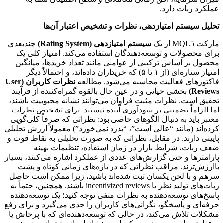
عملکرد ربات دارد.
تحلیل سیستم امتیازدهی، نظرات و تشخیص اعتبار آن‌ها
مارکت MQL5 از یک
سیستم امتیازدهی (Rating System)
چندبعدی
برای محصولات و توسعه‌دهندگان استفاده می‌کند. امتیاز کلی یک
محصول بر اساس ترکیبی از عواملی مانند تعداد خریدها، میانگین
امتیاز ستاره‌ای (از ۱ تا ۵) که خریداران داده‌اند، و احتمالاً دیگر
فاکتورهای فعالیت محاسبه می‌شود. مطالعه
نظرات کاربران (User
Reviews)
بخشی حیاتی و در عین حال بالقوه گمراه‌کننده از فرآیند
تحقیق است. نظرات مثبت فراوان می‌توانند نشانه محبوبیت باشند،
اما الزاماً تضمینی بر سودآوری آینده نیستند. برای تشخیص نظرات
معتبر باید به دنبال الگوهای خاصی بود: نظراتی که صرفاً کلی‌گویی
کرده‌اند (مانند “عالی است”، “بدرد نمی‌خورد”) معمولاً ارزش تحلیلی
پایینی دارند. در مقابل، نظراتی که به صورت تحلیلی به نقاط قوت و
ضعف ربات، شرایط بازار در زمان استفاده، تنظیمات بهینه
پارامترها و حتی گزارش‌های عددی از عملکرد اشاره می‌کنند، بسیار
باارزش‌ترند. مراقب نظراتی که در بازه‌های زمانی کوتاه و پشت
سرهم و با لحن یکسان ثبت شده‌اند باشید، زیرا ممکن است حاصل
ربات‌های تولید نظر یا incentivized reviews باشند. همچنین، حتماً به
پاسخ‌های توسعه‌دهنده به نظرات منفی توجه کنید؛ یک توسعه‌دهنده
حرفه‌ای و پاسخگو، نگرانی‌های کاربران را جدی می‌گیرد و برای رفع
مشکلات تلاش می‌کند، در حالی که توسعه‌دهنده‌ای که با پرخاش یا