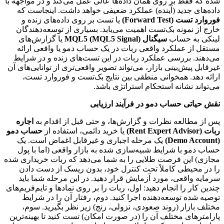
شده که فقط بر روی همان داده‌ها عالی عمل می‌کند و در مواجهه با
داده‌های جدید (آینده) عملکرد ضعیفی خواهد داشت. اینجاست که
فوروارد تست (Forward Test)
یا تست بر روی داده‌های زنده و
خارج از نمونه بک‌تست اهمیت می‌یابد. بسیاری از توسعه‌دهندگان
لینکی به حساب
سیگنال MQL5 (MQL5 Signal)
یا گزارش‌های
مستقل از عملکرد واقعی ربات در یک حساب دمو یا واقعی ارائه
می‌دهند. بررسی عملکرد ربات در این تست‌های زنده و در شرایط
غیرقابل پیش‌بینی بازار، می‌تواند تصویر واقعی‌تری از توانایی‌های آن
ارائه دهد. همخوانی منطقی بین نتایج بک‌تست و فوروارد تست،
می‌تواند نشانه استحکام استراتژی باشد.
نقش حیاتی حساب دمو در فرآیند ارزیابی
پس از مطالعه نظرات و گزارش‌ها، و حتی قبل از اقدام به
اجاره
ربات (Rent Expert Advisor)
یا خرید دائمی، استفاده از
حساب دمو
(Demo Account)
یک مرحله اجباری و غیرقابل اغماض است. یک
حساب دمو با شرایط شبیه‌سازی شده به بازار واقعی (اما با پول
مجازی) این فرصت طلایی را به شما می‌دهد که ربات خریداری شده
را در محیطی کاملاً تحت کنترل خود، بدون ریسک از دست دادن
سرمایه واقعی، مورد آزمایش قرار دهید. در این مرحله شما باید
چندین کار را انجام دهید: اول، ربات را بر روی نمادها و تایم‌فریم‌های
توصیه شده توسعه‌دهنده اجرا کنید. دوم، رفتار آن را در شرایط
مختلف بازار (روند صعودی، نزولی، رنج) زیر نظر بگیرید. سوم،
پارامترهای مختلف آن را (در صورت امکان) تست کنید تا بهینه‌ترین