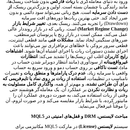
ورود به دنیای معامله‌گری با
ربات فارکس
بدون شناخت ریسک‌ها،
مانند رانندگی با چشمان بسته است. اولین و بزرگ‌ترین ریسک،
از
دست دادن سرمایه
است. هیچ رباتی نمی‌تواند سود دائمی و بدون
ضرر ایجاد کند. حتی بهترین ربات‌ها دوره‌های افت سرمایه
(Drawdown) را تجربه می‌کنند. ریسک بعدی،
تغییر شرایط بازار
(Market Regime Change)
است. رباتی که در بازار رونددار عالی
عمل می‌کند، ممکن است در بازار رنج یا پرنوسان غیرمنطقی،
ضررهای سنگینی ایجاد نماید.
مشکلات فنی
مانند قطعی اینترنت،
قطعی سرور بروکر، یا خطاهای نرم‌افزاری نیز می‌توانند باعث
اجرای نشدن دستورات ربات یا اجرای اشتباه آن‌ها شوند.
اشتباهات
رایج کاربران
اغلب این ریسک‌ها را تشدید می‌کند:
انتظارات
غیرواقع‌بینانه
از سودآوری (مانند انتظار دوبرابر شدن حساب در
ماه)،
تست ناکافی
بر روی حساب دمو و ورود سریع به حساب
واقعی با سرمایه زیاد،
عدم درک پارامترها و منطق ربات
و تغییرات
نامناسب در تنظیمات،
استفاده از ربات بر روی نماد یا تایم‌فریمی که
برای آن طراحی نشده
، و مهم‌تر از همه،
واگذاری کامل مسئولیت به
ربات و نظارت نکردن
بر عملکرد آن. یک معامله‌گر هوشمند حتی
وقتی از ربات استفاده می‌کند، به صورت دوره‌ی عملکرد آن را
مانیتور کرده، با شرایط بازار مقایسه می‌کند و در صورت لزوم، آن
را موقتاً غیرفعال می‌نماید.
مباحث لایسنس، DRM و قفل‌های امنیتی در MQL5
سیستم
لایسنس (License)
در مارکت MQL5 مکانیزمی برای