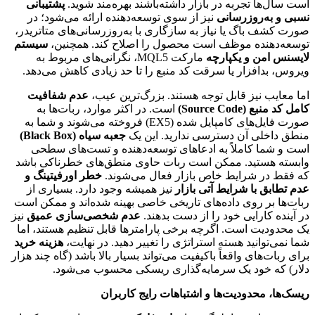
است سال‌ها تجربه در بازار داشته‌باشند بهره‌مند شوید.
پشتیبانی
نسبی و به‌روزرسانی
نیز از سوی توسعه‌دهنده ارائه می‌شود؛ در
صورت کشف باگ یا نیاز به سازگاری با به‌روزرسانی‌های متاتریدر،
توسعه‌دهنده موظف است محصول را اصلاح کند. همچنین،
سیستم
لایسنس امن و یکپارچه
مارکت MQL5، نگرانی‌های مربوط به
ویروس، بدافزار یا سرقت کد منبع را تا حد زیادی کاهش می‌دهد.
اما معایب نیز قابل توجه هستند. بزرگ‌ترین عیب،
عدم شفافیت
کامل کد منبع (Source Code)
است. در اکثر موارد، ربات‌ها به
صورت فایل‌های کامپایل شده (EX5) فروخته می‌شوند و شما به
منطق داخلی آن دسترسی ندارید. این یک
جعبه سیاه (Black Box)
است و شما کاملاً به ادعاهای توسعه‌دهنده و تست‌های سطحی
وابسته هستید. ممکن است ربات حاوی منطق‌های خطرناکی باشد
که فقط در شرایط خاص بازار فعال می‌شوند.
خطر اورفیتینگ و
عدم تطابق با شرایط آتی بازار
نیز همیشه وجود دارد. بسیاری از
ربات‌ها بر روی داده‌های تاریخی خاصی بهینه شده‌اند و ممکن است
در آینده کارایی خود را از دست بدهند.
عدم شخصی‌سازی عمیق
نیز
یک محدودیت است. اگرچه برخی پارامترها قابل تنظیم هستند، اما
شما نمی‌توانید هسته استراتژی را تغییر دهید. در نهایت،
هزینه خرید
برای ربات‌های واقعاً باکیفیت می‌تواند بسیار بالا باشد (گاه چند هزار
دلار) که خود یک سرمایه‌گذاری ریسکی محسوب می‌شود.
ریسک‌ها، محدودیت‌ها و اشتباهات رایج کاربران