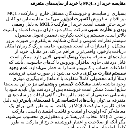
مقایسه خرید از MQL5 با خرید از سایت‌های متفرقه
بسیاری از سایت‌ها و فروشندگان مستقل خارج از مارکت MQL5
نیز اقدام به فروش
اکسپرت ادوایزر
می‌کنند. مقایسه این دو کانال
خرید حائز اهمیت است. خرید از
مارکت MQL5
به دلیل
رسمی
بودن و نظارت نسبی
شرکت متاکوت‌ز، دارای مزیت اعتماد و امنیت
بالاتر است. سیستم پرداخت یکپارچه، تضمین تحویل محصول،
سیستم نظرات عمومی و امکان شکایت به پلتفرم در صورت بروز
مشکل، از امتیازات آن است. همچنین، جامعه بزرگ کاربران امکان
دریافت بازخورد واقعی‌تر را فراهم می‌کند. در مقابل، خرید از
سایت‌های متفرقه معمولاً
ریسک امنیتی
بالایی دارد. ممکن است
فایل دریافتی حاوی بدافزار، ویروس یا کدهای جاسوسی باشد که
اطلاعات حساب و کامپیوتر شما را به خطر می‌اندازد.
عدم وجود
سیستم نظارت مرکزی
باعث می‌شود در صورت تقلب فروشنده
(مثلاً ارائه محصولی کاملاً متفاوت با ادعاها) راه پیگیری موثری
وجود نداشته باشد.
مشکلات لایسنس و پشتیبانی
نیز در این سایت‌ها
شایع است؛ ممکن است فروشنده پس از دریافت پول ناپدید شود یا
پشتیبانی ضعیفی ارائه دهد. با این حال، گاهی اوقات در سایت‌های
متفرقه می‌توان
ربات‌های اختصاصی‌تر
یا
قیمت‌های پایین‌تر
(به دلیل
حذف کارمزد مارکت MQL5) را یافت. اما به طور کلی، برای یک
معامله‌گر که اولویت او امنیت و قابلیت اطمینان است، مارکت
رسمی MQL5 انتخاب کم‌ریسک‌تر و معقول‌تری محسوب می‌شود،
مگر آنکه از صلاحیت و اعتبار فروشنده خارج از مارکت به طور
کامل اطمینان حاصل کرده باشد.