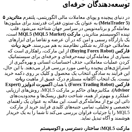
توسعه‌دهندگان حرفه‌ای
در دنیای پیچیده و پویای معاملات مالی الگوریتمی، پلتفرم
متاتریدر ۵
(MetaTrader 5)
به عنوان یک ستون فقرات قدرتمند برای میلیون‌ها
معامله‌گر و برنامه‌نویس در سراسر جهان شناخته می‌شود. قلب
تپنده اکوسیستم متاتریدر،
مارکت MQL5 (MQL5 Market)
است،
یک بازارگاه رسمی و امن که در آن عرضه و تقاضا برای ابزارهای
معاملاتی خودکار به شکلی نظام‌مند به هم می‌رسند.
خرید ربات
فارکس (Buying Forex Robot)
از این مارکت، راهکاری است که
بسیاری از معامله‌گران نیمه‌حرفه‌ای و حرفه‌ای برای سیستماتیک
کردن عملیات معاملاتی، حذف احساسات انسانی و بهره‌گیری از
استراتژی‌های پیچیده ریاضی مورد بررسی قرار می‌دهند. با این حال،
این فرآیند به سادگی انتخاب یک محصول و کلیک بر روی دکمه خرید
نیست. یک انتخاب آگاهانه مستلزم درک عمیق از ماهیت
ربات
فارکس (Forex Trading Robot)
یا همان
اکسپرت ادوایزر (Expert
Advisor)
، مکانیزم‌های حاکم بر مارکت MQL5، روش‌های ارزیابی
عملکرد و مهم‌تر از همه، شناخت دقیق ریسک‌ها و محدودیت‌های
ذاتی این نوع از معامله‌گری است. این مقاله به عنوان یک راهنمای
تخصصی و تحلیلی، تمامی جنبه‌های کلیدی فرآیند خرید از مارکت
MQL5 را با جزئیات فراوان بررسی می‌کند تا شما را به یک خریدار
هوشمند و آگاه تبدیل نماید.
مارکت MQL5: ساختار، دسترسی و اکوسیستم