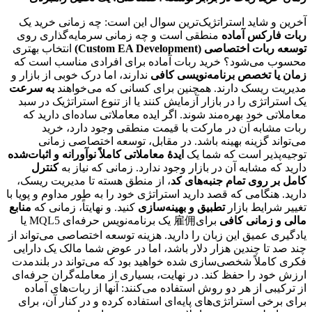
آخرین و شاید استراتژیک‌ترین سوال این است: چه زمانی خرید یک
ربات فارکس آماده
منطقی است و چه زمانی سرمایه‌گذاری روی
توسعه ربات اختصاصی (Custom EA Development)
انتخاب بهتری
محسوب می‌شود؟ خرید ربات آماده برای افرادی مناسب است که
زمان یا تخصص برنامه‌نویسی کافی
ندارند، اما درک خوبی از بازار و
مدیریت ریسک دارند. همچنین برای کسانی که می‌خواهند
به سرعت
یک استراتژی را در بازار آزمایش کنند یا از تنوع استراتژیک در سبد
معاملاتی خود بهره‌مند شوند. اگر ایده معاملاتی ساده‌ای دارید که
ربات مشابه آن در مارکت با قیمت منطقی وجود دارد، خرید
می‌تواند گزینه بهینه باشد. در مقابل، توسعه اختصاصی زمانی
توجیه‌پذیر است که شما یک
ایدۀ معاملاتی کاملاً نوآورانه و اثبات‌شده
دارید که مشابه آن در بازار وجود ندارد. زمانی که نیاز به
کنترل
کامل بر روی تمام جنبه‌های کد
، از منطق هسته تا مدیریت ریسک،
دارید. هنگامی که قصد دارید استراتژی خود را به طور مداوم و پویا با
تغییر شرایط بازار
تطبیق و بهینه‌سازی
کنید. و نهایتاً، زمانی که
منابع
مالی و زمانی کافی
برای雇佣 یک برنامه‌نویس حرفه‌ای MQL5 یا
یادگیری عمیق این زبان را دارید. هزینه توسعه اختصاصی می‌تواند از
چند صد تا چندین هزار دلار باشد، اما در عوض شما مالک یک دارایی
فکری کاملاً شخصی‌سازی شده خواهید بود که می‌تواند در بلندمدت
ارزش خود را حفظ کند. در نهایت، بسیاری از معامله‌گران حرفه‌ای
از ترکیبی از هر دو روش استفاده می‌کنند: آنها از ربات‌های آماده
برای برخی استراتژی‌های پایه‌ای استفاده کرده و در کنار آن، برای