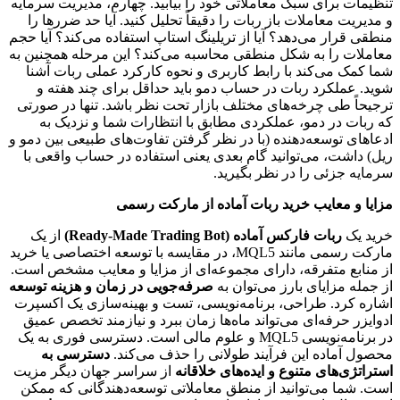
تنظیمات برای سبک معاملاتی خود را بیابید. چهارم، مدیریت سرمایه
و مدیریت معاملات باز ربات را دقیقاً تحلیل کنید. آیا حد ضررها را
منطقی قرار می‌دهد؟ آیا از تریلینگ استاپ استفاده می‌کند؟ آیا حجم
معاملات را به شکل منطقی محاسبه می‌کند؟ این مرحله همچنین به
شما کمک می‌کند با رابط کاربری و نحوه کارکرد عملی ربات آشنا
شوید. عملکرد ربات در حساب دمو باید حداقل برای چند هفته و
ترجیحاً طی چرخه‌های مختلف بازار تحت نظر باشد. تنها در صورتی
که ربات در دمو، عملکردی مطابق با انتظارات شما و نزدیک به
ادعاهای توسعه‌دهنده (با در نظر گرفتن تفاوت‌های طبیعی بین دمو و
ریل) داشت، می‌توانید گام بعدی یعنی استفاده در حساب واقعی با
سرمایه جزئی را در نظر بگیرید.
مزایا و معایب خرید ربات آماده از مارکت رسمی
خرید یک
ربات فارکس آماده (Ready-Made Trading Bot)
از یک
مارکت رسمی مانند MQL5، در مقایسه با توسعه اختصاصی یا خرید
از منابع متفرقه، دارای مجموعه‌ای از مزایا و معایب مشخص است.
از جمله مزایای بارز می‌توان به
صرفه‌جویی در زمان و هزینه توسعه
اشاره کرد. طراحی، برنامه‌نویسی، تست و بهینه‌سازی یک اکسپرت
ادوایزر حرفه‌ای می‌تواند ماه‌ها زمان ببرد و نیازمند تخصص عمیق
در برنامه‌نویسی MQL5 و علوم مالی است. دسترسی فوری به یک
محصول آماده این فرآیند طولانی را حذف می‌کند.
دسترسی به
استراتژی‌های متنوع و ایده‌های خلاقانه
از سراسر جهان دیگر مزیت
است. شما می‌توانید از منطق معاملاتی توسعه‌دهندگانی که ممکن