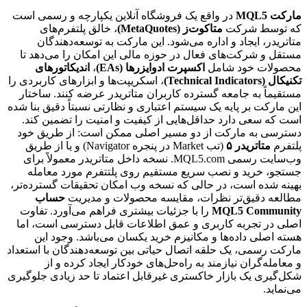
مارکت MQL5
در واقع یک فروشگاه آنلاین یکپارچه و رسمی است
که توسط شرکت
متاکوت‌ز (MetaQuotes)
، خالق پلتفرم‌های
متاتریدر، ایجاد و اداره می‌شود. این مارکت به توسعه‌دهندگان
مستقل و شرکت‌های فعال در حوزه مالی این امکان را می‌دهد تا
محصولات خود شامل
اکسپرت ادوایزرها (EAs)
،
اندیکاتورهای
تکنیکال (Technical Indicators)
، اسکریپت‌ها و ابزارهای کاربردی را
مستقیماً به جامعه گسترده کاربران متاتریدر عرضه کنند. ساختار
این مارکت بر پایه یک سیستم اعتباری و نظارتی نسبتاً دقیق بنا شده
است که سعی دارد حداقل‌هایی از کیفیت و امنیت را تضمین کند.
دسترسی به مارکت از دو مسیر اصلی ممکن است: از طریق خود
پلتفرم
متاتریدر ۵
(تب Market در پنجره Navigator) و یا از طریق
وب‌سایت رسمی MQL5.com. نسخه داخل متاتریدر معمولاً برای
جستجو، خرید و نصب سریع مستقیم روی پلتتفرم مورد معامله
بهینه شده است، در حالی که نسخه وب امکان تحقیقات گسترده‌تر،
مطالعه دقیق‌تر نظرات، مقایسه محصولات و مدیریت
حساب
MQL5 Community
را با جزئیات بیشتری فراهم می‌آورد. تفاوت
اصلی در تجربه کاربری و عمق اطلاعات قابل دسترسی است، اما
هسته اصلی داده‌ها و مکانیزم خرید یکسان می‌باشد. وجود این
مارکت رسمی، یک حلقه اتصال حیاتی بین توسعه‌دهندگان با استعداد
و معامله‌گران نیازمند به راه‌حل‌های خودکار ایجاد کرده و از
شکل‌گیری یک بازار خاکستری غیرقابل اعتماد تا حد زیادی جلوگیری
می‌نماید.