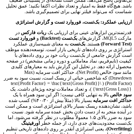
بی‌تفاوتی پاسخ می‌دهد، ممکن است نشانه‌ای از پشتیبانی ضعیف
باشد. هیچ‌گاه فقط به امتیاز و تعداد نظرات اکتفا نکنید؛ عمق تحلیل
شماست که می‌تواند فیلتر نهایی برای تصمیم‌گیری باشد.
ارزیابی عملکرد: بک‌تست، فوروارد تست و گزارش استراتژی
قدرتمندترین ابزارهای عینی برای ارزیابی یک
ربات فارکس
در
مارکت MQL5، گزارش‌های
بک‌تست (Backtest)
و
فوروارد تست
(Forward Test)
هستند.
بک‌تست
به معنای شبیه‌سازی عملکرد
استراتژی بر روی داده‌های تاریخی بازار است. توسعه‌دهنده موظف
است گزارش جامعی از بک‌تست ربات خود بر روی داده‌های با
کیفیت (تایم‌فریم، نماد معاملاتی و دوره زمانی مشخص) در صفحه
محصول ارائه دهد. در تحلیل این گزارش باید به معیارهای کلیدی
مانند سود خالص (Net Profit)، حداکثر افت سرمایه (Max
Drawdown) که شاخصی حیاتی از ریسک است، نسبت سود به ضرر
(Profit Factor) ( \text{Profit Factor} = \frac{\text{Gross Profit}}
{\text{Gross Loss}} )، و تعداد معاملات توجه ویژه‌ای داشت. یک
سود خالص
بالا به تنهایی کافی نیست؛ اگر این سود همراه با یک
حداکثر افت سرمایه
بسیار بالا (مثلاً بیش از ۳۰-۴۰%) کسب شده
باشد، نشان‌دهنده ریسک بسیار بالای استراتژی است و ممکن است
در آینده منجر به از دست دادن بخش عمده سرمایه شود. نسبت
سود به ضرر بالای ۱.۵ معمولاً مطلوب در نظر گرفته می‌شود. اما
بک‌تست محدودیت‌های جدی دارد، از جمله خطر
اورفیتینگ
(Overfitting)
، یعنی استراتژی آنقدر بر روی داده‌های تاریخی تنظیم