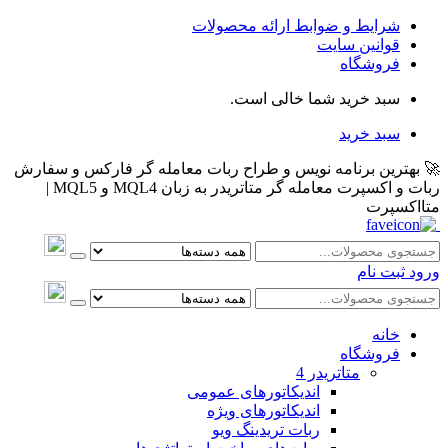
شرایط و ضوابط ارائه محصولات
قوانین سایت
فروشگاه
سبد خرید شما خالی است.
سبد خرید
🚀 بهترین برنامه نویس و طراح ربات معامله گر فارکس و سفارش
ربات و اکسپرت معامله گر متاتریدر به زبان MQL4 و MQL5 |
متااکسپرت
ورود
ثبت نام
خانه
فروشگاه
متاتريدر 4
اندیکاتورهای عمومی
اندیکاتورهای ویژه
ربات تریدینگ ویو