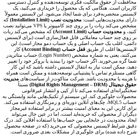
محافظت از حقوق مالکیت فکری توسعه‌دهنده و کنترل دسترسی
کاربران است. هنگامی که یک محصول را خریداری می‌کنید، یک
لایسنس منحصربه‌فرد برای شما ایجاد می‌شود. این لایسنس معمولاً
دارای محدودیت‌هایی است:
محدودیت نصب (Installation Limit)
که
مشخص می‌کند ربات را بر روی چند کامپیوتر یا VPS می‌توانید نصب
کنید، و
محدودیت حساب (Account Limit)
که مشخص می‌کند ربات
بر روی چند حساب معاملاتی قابل فعال‌سازی است (برای لایسنس
دائمی، اغلب یک حساب اصلی و یک حساب دمو مجاز است). این
لایسنس‌ها اغلب از طریق
قفل حساب (Account Binding)
کار
می‌کنند، یعنی به شماره مشخص (Login Number) حساب متاتریدر
شما گره می‌خورند. اگر حساب خود را ببندید یا بروکر خود را تغییر
دهید، ممکن است نیاز به انتقال لایسنس داشته باشید که این کار
گاهی مستلزم تماس با پشتیبانی توسعه‌دهنده و ممکن است همراه
با هزینه یا محدودیت باشد. شرکت متاکوت‌ز از سیاست‌های
مدیریت
حقوق دیجیتال (Digital Rights Management – DRM)
نسبتاً
سختگیرانه‌ای استفاده می‌کند تا از کپی و انتشار غیرقانونی
محصولات جلوگیری کند. این سیستم از تکنیک‌هایی مانند وابستگی به
حساب MQL5، چک‌های آنلاین دوره‌ای و رمزنگاری استفاده می‌کند.
برای کاربر، این به معنای امنیت بیشتر در برابر استفاده غیرمجاز
دیگران از محصولی که خریده‌اید است، اما در عین حال می‌تواند
ایجاد محدودیت در جابجایی بین حساب‌ها یا استفاده آفلاین کند. درک
دقیق شرایط لایسنس محصولی که می‌خرید (که در صفحه محصول
شرح داده شده) برای جلوگیری از مشکلات بعدی ضروری است.