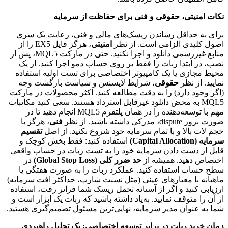
نکات امنیتی، حقوقی و فنی برای حفاظت از سرمایه
برای به حداقل رساندن ریسک‌های مالی و فنی، رعایت یک سری
اصول کلیدی الزامی است. از نظر
امنیتی
، هرگز فایل EX5 را از
منابع غیررسمی دانلود و اجرا نکنید. حتی در مارکت MQL5، پس از
نصب، در ابتدا ربات را فقط بر روی حساب دمو اجرا کنید. از یک
محیط مجازی یا یک کامپیوتر اختصاصی برای تست اولیه استفاده
نمایید. از نظر
حقوقی
، شرایط لایسنس و سیاست بازگشت وجه
(اگر وجود دارد) را به دقت مطالعه کنید. اکثر محصولات در مارکت
MQL5 به محض دانلود غیرقابل استرداد هستند. سعی کنید مکاتبات
مهم با توسعه‌دهنده را در همان پلتفرم MQL5 انجام دهید تا در
صورت بروز dispute، مدرکی داشته باشید. از نظر
فنی
، هرگز با
حجم لات بالا و با تمام سرمایه خود شروع نکنید. از اصل
تقسیم
سرمایه (Capital Allocation)
استفاده کنید: فقط بخش کوچک و
قابل از دست دادن سرمایه خود را به تست ربات در حساب واقعی
اختصاص دهید. همیشه از
حد ضرر کلی (Global Stop Loss)
در
سطح حساب استفاده کنید. عملکرد ربات را به صورت هفتگی یا
ماهیانه با معیارهای عینی (مثل نسبت شارپ، حداکثر افت سرمایه)
ارزیابی کنید و اگر از آستانه تحمل ریسک شما فراتر رفت، استفاده
از آن را متوقف نمایید. به‌یاد داشته باشید که ربات یک ابزار است و
شما به عنوان مدیر سرمایه، نهایی‌ترین مسئول تصمیم‌گیری هستید.
زمان خرید ربات در برابر توسعه اختصاصی: یک تحلیل راهبردی