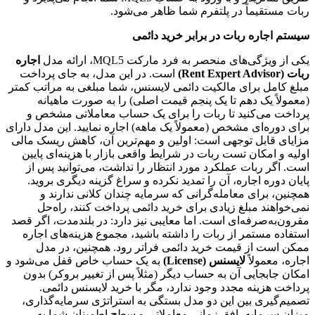
ربات مستقیماً در پلتفرم شما ظاهر می‌شود.
سیستم اجاره ربات در برابر خرید دائمی
یکی از ویژگی‌های منحصر به فرد مارکت MQL5، ارائه مدل
اجاره
ربات (Rent Expert Advisor)
است. در این مدل، به جای پرداخت
مبلغ کامل برای مالکیت دائمی لایسنس، شما مبلغی به مراتب کمتر
(معمولاً یک دهم تا یک پنجم قیمت اصلی) را به صورت ماهیانه
پرداخت می‌کنید تا ربات را برای یک حساب معاملاتی مشخص و
برای دوره‌ای مشخص (معمولاً یک ماهه) اجاره نمایید. این مدل دارای
مزایای قابل توجهی است: اولین و مهم‌ترین آن، کاهش ریسک مالی
اولیه و امکان تست ربات در شرایط واقعی بازار با هزینه‌ای پایین
است. اگر ربات عملکرد مورد انتظار را نداشت، می‌توانید پس از
پایان دوره اجاره، آن را تمدید نکرده و سراغ گزینه دیگری بروید.
همچنین، برای معامله‌گرانی که سرمایه چندان کلانی ندارند و
نمی‌خواهند مبلغ زیادی برای خرید دائمی پرداخت کنند، راه‌حل
مقرون‌به‌صرفه‌ای است. اما معایبی نیز دارد: در بلندمدت، اگر قصد
استفاده مستمر از ربات را داشته باشید، مجموع هزینه‌های اجاره
ممکن است از قیمت خرید دائمی فراتر رود. همچنین، در مدل
اجاره، معمولاً
لایسنس (License)
به یک حساب خاص قفل می‌شود و
امکان جابجایی آن به حساب دیگر (مثلاً پس از تغییر بروکر) بدون
پرداخت هزینه مجدد وجود ندارد، مگر با خرید لایسنس دائمی.
تصمیم‌گیری بین این دو مدل بستگی به استراتژی سرمایه‌گذاری،
میزان سرمایه، افق زمانی معاملاتی و سطح اطمینان شما به