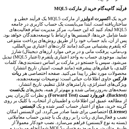
فرآیند گام‌به‌گام خرید از مارکت MQL5
خرید یک
اکسپرت ادوایزر
از مارکت MQL5 یک فرآیند خطی و
ساختاریافته است. ابتدا می‌بایست یک حساب کاربری در جامعه
MQL5 ایجاد کنید که این حساب، مرکز مدیریت تمام فعالیت‌های
شما شامل خریدها، لایسنس‌ها و ارتباط با توسعه‌دهندگان خواهد بود.
پس از آن، باید حساب خود را از طریق روش‌های پرداخت متنوعی
که پلتفرم پشتیبانی می‌کند (مانند کارت‌های اعتباری بین‌المللی،
وب‌مانی، پرفکت مانی و در برخی موارد ارزهای دیجیتال) شارژ
نمایید. موجودی حساب به واحد اعتباری پلتفرم (اعتبار MQL5) تبدیل
می‌شود. سپس با جستجو در مارکت بر اساس دسته‌بندی‌ها، کلمات
کلیدی، یا فیلترهای پیشرفته (مانند قیمت، امتیاز، تاریخ انتشار)
محصولات مورد نظر را پیدا می‌کنید. صفحه اختصاصی هر
ربات
فارکس
حاوی اطلاعات حیاتی است: توضیحات توسعه‌دهنده،
ویژگی‌های استراتژی، پارامترهای قابل تنظیم، تاریخ انتشار،
نسخه‌های به‌روزرسانی شده و مهم‌تر از همه، بخش‌های
بک‌تست
(Backtest)
،
فوروارد تست (Forward Test)
و نظرات کاربران. پس
از مطالعه عمیق این اطلاعات و اطمینان از انتخاب، با کلیک بر روی
گزینه خرید، مبلغ از اعتبار حساب کسر شده و یک
لایسنس
(License)
اختصاصی برای شما صادر می‌گردد. این لایسنس امکان
نصب و فعال‌سازی ربات را بر روی یک یا چندین حساب معاملاتی
(بسته به نوع لایسنس) فراهم می‌سازد. نصب خودکار معمولاً از
طریق متاتریدر و با ورود به حساب MQL5 شما انجام می‌پذیرد و