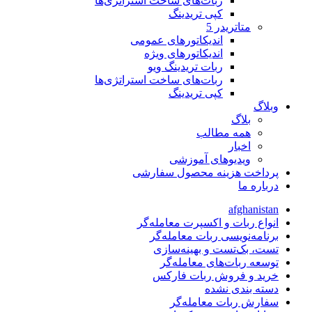
ربات‌های ساخت استراتژی‌ها
کپی تریدینگ
متاتريدر 5
اندیکاتورهای عمومی
اندیکاتورهای ویژه
ربات تریدینگ ویو
ربات‌های ساخت استراتژی‌ها
کپی تریدینگ
وبلاگ
بلاگ
همه مطالب
اخبار
ویدیوهای آموزشی
پرداخت هزینه محصول سفارشی
درباره ما
afghanistan
انواع ربات و اکسپرت معامله‌گر
برنامه‌نویسی ربات معامله‌گر
تست، بک‌تست و بهینه‌سازی
توسعه ربات‌های معامله‌گر
خرید و فروش ربات فارکس
دسته بندی نشده
سفارش ربات معامله‌گر