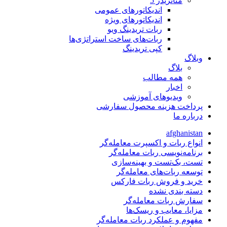
متاتريدر 5
اندیکاتورهای عمومی
اندیکاتورهای ویژه
ربات تریدینگ ویو
ربات‌های ساخت استراتژی‌ها
کپی تریدینگ
وبلاگ
بلاگ
همه مطالب
اخبار
ویدیوهای آموزشی
پرداخت هزینه محصول سفارشی
درباره ما
afghanistan
انواع ربات و اکسپرت معامله‌گر
برنامه‌نویسی ربات معامله‌گر
تست، بک‌تست و بهینه‌سازی
توسعه ربات‌های معامله‌گر
خرید و فروش ربات فارکس
دسته بندی نشده
سفارش ربات معامله‌گر
مزایا، معایب و ریسک‌ها
مفهوم و عملکرد ربات معامله‌گر