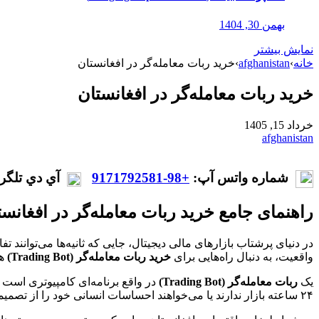
بهمن 30, 1404
نمایش بیشتر
خانه
›
afghanistan
›
خرید ربات معامله‌گر در افغانستان
خرید ربات معامله‌گر در افغانستان
خرداد 15, 1405
afghanistan
شماره واتس آپ:
+98-9171792581
آي دي تلگر
راهنمای جامع خرید ربات معامله‌گر در افغانست
در دنیای پرشتاب بازارهای مالی دیجیتال، جایی که ثانیه‌ها می‌توانند 
واقعیت، به دنبال راه‌هایی برای
خرید ربات معامله‌گر (Trading Bot)
هس
یک
ربات معامله‌گر (Trading Bot)
در واقع برنامه‌ای کامپیوتری است 
۲۴ ساعته بازار ندارند یا می‌خواهند احساسات انسانی خود را از تصمیمات مالی دور نگه دارند، یک نعمت محسوب می‌شوند.