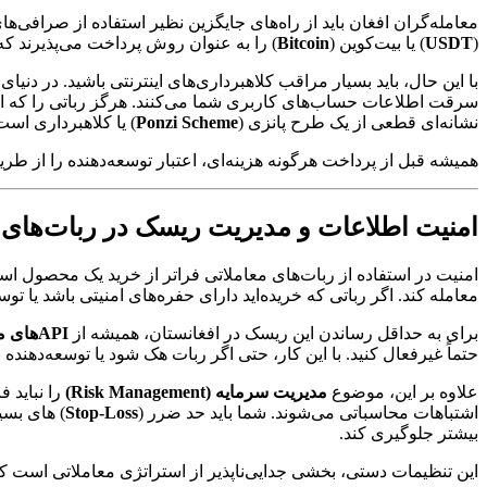
معامله‌گران افغان باید از راه‌های جایگزین نظیر استفاده از صرافی‌ه
(
USDT
) یا بیت‌کوین (
Bitcoin
) را به عنوان روش پرداخت می‌پذیرند که
با این حال، باید بسیار مراقب کلاهبرداری‌های اینترنتی باشید. در د
سرقت اطلاعات حساب‌های کاربری شما می‌کنند. هرگز رباتی را که ادع
نشانه‌ای قطعی از یک طرح پانزی (
Ponzi Scheme
) یا کلاهبرداری است
همیشه قبل از پرداخت هرگونه هزینه‌ای، اعتبار توسعه‌دهنده را از ط
امنیت اطلاعات و مدیریت ریسک در ربات‌های 
امنیت در استفاده از ربات‌های معاملاتی فراتر از خرید یک محصول 
معامله کند. اگر رباتی که خریده‌اید دارای حفره‌های امنیتی باشد یا
برای به حداقل رساندن این ریسک در افغانستان، همیشه از
API‌های محدود شده (Restricted API Keys)
حتماً غیرفعال کنید. با این کار، حتی اگر ربات هک شود یا توسعه‌دهند
علاوه بر این، موضوع
مدیریت سرمایه (Risk Management)
را نباید 
اشتباهات محاسباتی می‌شوند. شما باید حد ضرر (
Stop-Loss
) های بسی
بیشتر جلوگیری کند.
این تنظیمات دستی، بخشی جدایی‌ناپذیر از استراتژی معاملاتی است که 