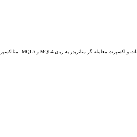
له گر متاتریدر به زبان MQL4 و MQL5 | متااکسپرت