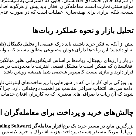
در شرایط خاص اقتصادی افغانستان، جایی که دسترسی به سیستم‌های با
موانع سنتی تجارت است. معامله‌گران افغان باید پیش از هرگونه اقدا
نیست، بلکه ابزاری برای بهینه‌سازی عملیات است که در صورت عدم مد
تحلیل بازار و نحوه عملکرد ربات‌ها
پیش از آنکه به فکر خرید باشید، باید درک عمیقی از
تحلیل تکنیکال (Technical Analysis)
به او داده‌اید؛ این ربات‌ها دارای هوش مصنوعی مطلق نیستند که بتوانن
در بازار ارزهای دیجیتال، ربات‌ها بر اساس اندیکاتورهایی نظیر میانگی
افغانستان که ممکن است با مشکل قطعی اینترنت یا محدودیت در سر
قرار دارند و نیازی نیست کامپیوتر شخصی شما همیشه روشن باشد.
این ویژگی برای کاربرانی که در شهرهایی با زیرساخت‌های اینترنتی ناپ
ادامه می‌دهد. انتخاب صرافی مناسب نیز اهمیت دوچندانی دارد، چرا که
شوید که آن ربات با صرافی‌های معتبری که به کاربران افغان خدمات 
چالش‌های خرید و پرداخت برای معامله‌گران ا
بزرگترین مانع در مسیر خرید یک
نرم‌افزار معامله‌گر (Trading Software)
اروپا یا آمریکا مستقر هستند، پرداخت هزینه اشتراک یا خرید لایسنس