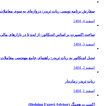
سفارش برنامه نویسی ربات تریدر: دروازه‌ای به سوی معاملات 
اسفند 4, 1404
ساخت اکسپرت بر اساس اندیکاتور: از ایده تا در بازارهای مالی
اسفند 3, 1404
تبدیل اندیکاتور به ربات تریدر: راهنمای جامع مهندسی معاملات 
اسفند 2, 1404
ربات تریدر زمان‌دار
اسفند 1, 1404
اکسپرت هجینگ (Hedging Expert Advisor)