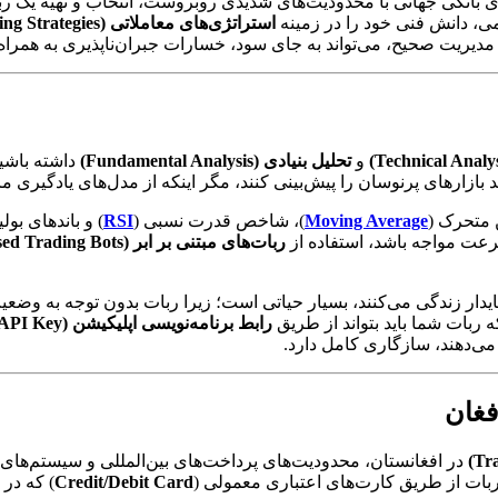
نکی جهانی با محدودیت‌های شدیدی روبروست، انتخاب و تهیه یک ربات م
می، دانش فنی خود را در زمینه
استراتژی‌های معاملاتی (Trading Strategies)
یریت صحیح، می‌تواند به جای سود، خسارات جبران‌ناپذیری به همراه 
و
تحلیل بنیادی (Fundamental Analysis)
داشته باشی
د بازارهای پرنوسان را پیش‌بینی کنند، مگر اینکه از مدل‌های یادگیری م
ن متحرک (
Moving Average
)، شاخص قدرت نسبی (
RSI
) و باندهای بولی
عت مواجه باشد، استفاده از
ربات‌های مبتنی بر ابر (Cloud-based Trading Bots)
ایدار زندگی می‌کنند، بسیار حیاتی است؛ زیرا ربات بدون توجه به وضعی
 ربات شما باید بتواند از طریق
رابط برنامه‌نویسی اپلیکیشن (API Key)
می‌دهند، سازگاری کامل دارد.
فغان
در افغانستان، محدودیت‌های پرداخت‌های بین‌المللی و سیستم‌های ب
 ربات از طریق کارت‌های اعتباری معمولی (
Credit/Debit Card
) که در 