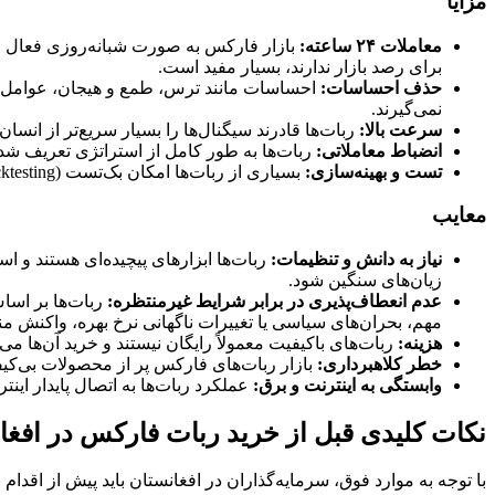
مزایا
معاملات ۲۴ ساعته:
بازار فارکس به صورت شبانه‌روزی فعال است
برای رصد بازار ندارند، بسیار مفید است.
حذف احساسات:
احساسات مانند ترس، طمع و هیجان، عوامل اص
نمی‌گیرند.
سرعت بالا:
ربات‌ها قادرند سیگنال‌ها را بسیار سریع‌تر از انس
انضباط معاملاتی:
ربات‌ها به طور کامل از استراتژی تعریف شده
تست و بهینه‌سازی:
بسیاری از ربات‌ها امکان بک‌تست (Backtesting) بر روی داده‌های تاریخی و بهینه‌سازی (Optimization) پارامترها را برای یافتن بهترین تنظیمات فراهم می‌کنند.
معایب
نیاز به دانش و تنظیمات:
ربات‌ها ابزارهای پیچیده‌ای هستند و ا
زیان‌های سنگین شود.
عدم انعطاف‌پذیری در برابر شرایط غیرمنتظره:
ربات‌ها بر اساس
مهم، بحران‌های سیاسی یا تغییرات ناگهانی نرخ بهره، واکنش من
هزینه:
ربات‌های باکیفیت معمولاً رایگان نیستند و خرید آن‌ها می‌تواند هزینه‌بر باشد. 
خطر کلاهبرداری:
بازار ربات‌های فارکس پر از محصولات بی‌ک
وابستگی به اینترنت و برق:
عملکرد ربات‌ها به اتصال پایدار این
نکات کلیدی قبل از خرید ربات فارکس در افغا
با توجه به موارد فوق، سرمایه‌گذاران در افغانستان باید پیش از اقدا