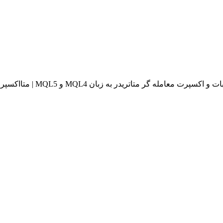
له گر متاتریدر به زبان MQL4 و MQL5 | متااکسپرت