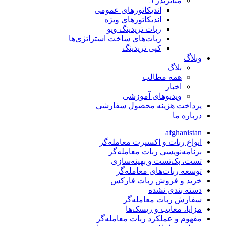
متاتريدر 5
اندیکاتورهای عمومی
اندیکاتورهای ویژه
ربات تریدینگ ویو
ربات‌های ساخت استراتژی‌ها
کپی تریدینگ
وبلاگ
بلاگ
همه مطالب
اخبار
ویدیوهای آموزشی
پرداخت هزینه محصول سفارشی
درباره ما
afghanistan
انواع ربات و اکسپرت معامله‌گر
برنامه‌نویسی ربات معامله‌گر
تست، بک‌تست و بهینه‌سازی
توسعه ربات‌های معامله‌گر
خرید و فروش ربات فارکس
دسته بندی نشده
سفارش ربات معامله‌گر
مزایا، معایب و ریسک‌ها
مفهوم و عملکرد ربات معامله‌گر