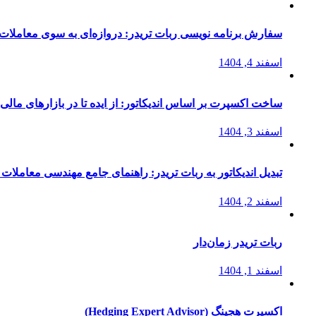
سفارش برنامه نویسی ربات تریدر: دروازه‌ای به سوی معاملات 
اسفند 4, 1404
ساخت اکسپرت بر اساس اندیکاتور: از ایده تا در بازارهای مالی
اسفند 3, 1404
تبدیل اندیکاتور به ربات تریدر: راهنمای جامع مهندسی معاملات 
اسفند 2, 1404
ربات تریدر زمان‌دار
اسفند 1, 1404
اکسپرت هجینگ (Hedging Expert Advisor)