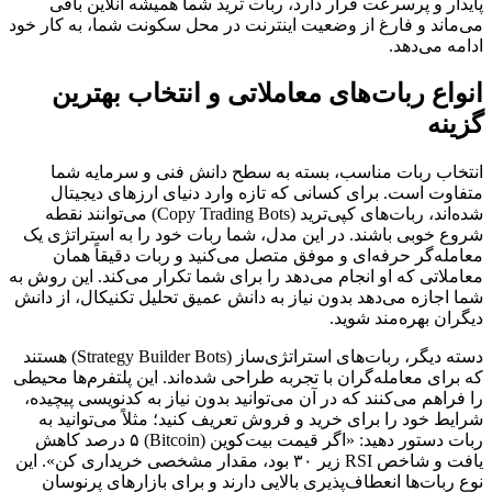
پایدار و پرسرعت قرار دارد، ربات ترید شما همیشه آنلاین باقی
می‌ماند و فارغ از وضعیت اینترنت در محل سکونت شما، به کار خود
ادامه می‌دهد.
انواع ربات‌های معاملاتی و انتخاب بهترین
گزینه
انتخاب ربات مناسب، بسته به سطح دانش فنی و سرمایه شما
متفاوت است. برای کسانی که تازه وارد دنیای ارزهای دیجیتال
شده‌اند، ربات‌های کپی‌ترید (Copy Trading Bots) می‌توانند نقطه
شروع خوبی باشند. در این مدل، شما ربات خود را به استراتژی یک
معامله‌گر حرفه‌ای و موفق متصل می‌کنید و ربات دقیقاً همان
معاملاتی که او انجام می‌دهد را برای شما تکرار می‌کند. این روش به
شما اجازه می‌دهد بدون نیاز به دانش عمیق تحلیل تکنیکال، از دانش
دیگران بهره‌مند شوید.
دسته دیگر، ربات‌های استراتژی‌ساز (Strategy Builder Bots) هستند
که برای معامله‌گران با تجربه طراحی شده‌اند. این پلتفرم‌ها محیطی
را فراهم می‌کنند که در آن می‌توانید بدون نیاز به کدنویسی پیچیده،
شرایط خود را برای خرید و فروش تعریف کنید؛ مثلاً می‌توانید به
ربات دستور دهید: «اگر قیمت بیت‌کوین (Bitcoin) ۵ درصد کاهش
یافت و شاخص RSI زیر ۳۰ بود، مقدار مشخصی خریداری کن». این
نوع ربات‌ها انعطاف‌پذیری بالایی دارند و برای بازارهای پرنوسان