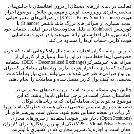
فعالیت در دنیای ارزهای دیجیتال از درون افغانستان با چالش‌های
منحصر‌به‌فردی روبروست. اولین و مهم‌ترین چالش، موضوع احراز
هویت (KYC – Know Your Customer) در صرافی‌های معتبر جهانی
است. بسیاری از صرافی‌های بزرگ مانند بایننس (Binance) یا
کوین‌بیس (Coinbase) به دلیل محدودیت‌های بین‌المللی، خدمات خود
را به شهروندان افغانستان ارائه نمی‌دهند یا در صورت شناسایی
هویت کاربر، حساب آن‌ها را مسدود می‌کنند.
بنابراین، معامله‌گران افغان باید به دنبال راهکارهایی باشند که حریم
خصوصی آن‌ها حفظ شود. در این راستا، بسیاری از کاربران از
صرافی‌های غیرمتمرکز (DEX – Decentralized Exchange) استفاده
می‌کنند که نیازی به احراز هویت ندارند. ربات‌های معاملاتی که برای
این نوع صرافی‌ها طراحی شده‌اند، می‌توانند بدون نیاز به اطلاعات
شخصی، به کیف پول کاربر متصل شده و معاملات را انجام دهند.
چالش دوم، مسئله اینترنت است. زیرساخت‌های مخابراتی در
افغانستان ممکن است در برخی مناطق ناپایدار باشد، که این
موضوع می‌تواند برای معامله‌گرانی که به ربات‌های لوکال
(نصب‌شده روی سیستم شخصی) متکی هستند، خطرناک باشد؛ زیرا
اگر ربات در لحظه حساس قطع شود، ممکن است پوزیشن‌های باز
(Open Positions) دچار ضرر شوند. استفاده از سرورهای مجازی
(VPS – Virtual Private Server) یکی از بهترین راهکارها برای کاربران
افغان است. با اجاره یک سرور مجازی که در کشوری با اینترنت