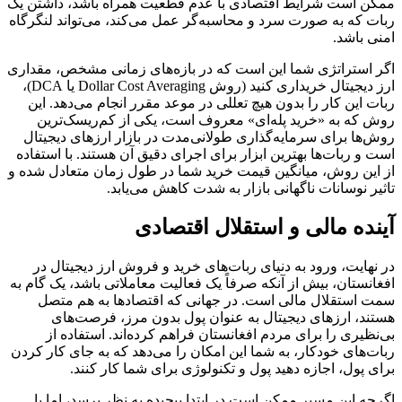
ممکن است شرایط اقتصادی با عدم قطعیت همراه باشد، داشتن یک
ربات که به صورت سرد و محاسبه‌گر عمل می‌کند، می‌تواند لنگرگاه
امنی باشد.
اگر استراتژی شما این است که در بازه‌های زمانی مشخص، مقداری
ارز دیجیتال خریداری کنید (روش Dollar Cost Averaging یا DCA)،
ربات این کار را بدون هیچ تعللی در موعد مقرر انجام می‌دهد. این
روش که به «خرید پله‌ای» معروف است، یکی از کم‌ریسک‌ترین
روش‌ها برای سرمایه‌گذاری طولانی‌مدت در بازار ارزهای دیجیتال
است و ربات‌ها بهترین ابزار برای اجرای دقیق آن هستند. با استفاده
از این روش، میانگین قیمت خرید شما در طول زمان متعادل شده و
تاثیر نوسانات ناگهانی بازار به شدت کاهش می‌یابد.
آینده مالی و استقلال اقتصادی
در نهایت، ورود به دنیای ربات‌های خرید و فروش ارز دیجیتال در
افغانستان، بیش از آنکه صرفاً یک فعالیت معاملاتی باشد، یک گام به
سمت استقلال مالی است. در جهانی که اقتصادها به هم متصل
هستند، ارزهای دیجیتال به عنوان پول بدون مرز، فرصت‌های
بی‌نظیری را برای مردم افغانستان فراهم کرده‌اند. استفاده از
ربات‌های خودکار، به شما این امکان را می‌دهد که به جای کار کردن
برای پول، اجازه دهید پول و تکنولوژی برای شما کار کنند.
اگرچه این مسیر ممکن است در ابتدا پیچیده به نظر برسد، اما با