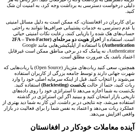
دلیلی درخواست دسترسی به برداشت وجه کرد، به امنیت آن شک
کنید.
برای کاربران در افغانستان، که ممکن است به دلیل مسائل امنیتی
یا عدم دسترسی به خدمات پشتیبانی صرافی‌ها نتوانند به راحتی
حساب‌های هک شده را بازیابی کنند، رعایت نکات امنیتی حیاتی
است. استفاده از
احراز هویت دو مرحله‌ای (2FA – Two-Factor
Authentication)
با استفاده از اپلیکیشن‌هایی مانند Google
Authenticator، نه پیامک که در برخی مناطق ممکن است غیرقابل
اعتماد باشد، یک ضرورت مطلق است.
همچنین، سعی کنید ربات‌های متن‌باز (Open Source) یا ربات‌هایی که
شهرت جهانی دارند و توسط جامعه بزرگی از کاربران استفاده
می‌شوند را انتخاب کنید. قبل از اینکه سرمایه اصلی خود را وارد
ربات کنید، حتماً از حالت
بک‌تست (Backtesting)
استفاده کنید.
بک‌تست به شما اجازه می‌دهد تا استراتژی خود را روی داده‌های
تاریخی بازار امتحان کنید و ببینید اگر این استراتژی در گذشته
استفاده می‌شد، چه نتایجی در بر داشت. این کار به شما دید بهتری از
عملکرد ربات می‌دهد و اعتماد به نفس شما را برای فعالیت در بازار
واقعی افزایش می‌دهد.
آینده معاملات خودکار در افغانستان