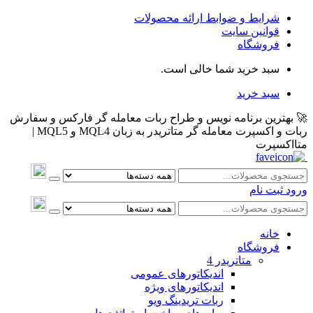
شرایط و ضوابط ارائه محصولات
قوانین سایت
فروشگاه
سبد خرید شما خالی است.
سبد خرید
🚀 بهترین برنامه نویس و طراح ربات معامله گر فارکس و سفارش
ربات و اکسپرت معامله گر متاتریدر به زبان MQL4 و MQL5 |
متااکسپرت
ورود
ثبت نام
خانه
فروشگاه
متاتريدر 4
اندیکاتورهای عمومی
اندیکاتورهای ویژه
ربات تریدینگ ویو