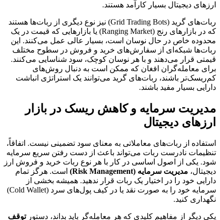
ارزهای دیجیتال بسیار کارآمد هستند.
ربات‌های گرید (Grid Trading Bots) نیز نوع دیگری از ربات‌ها هستند
که در بازارهای رنج (Ranging Market) یا بازارهایی که قیمت در یک
محدوده خاص در حال نوسان است، بسیار عالی عمل می‌کنند. این
ربات‌ها شبکه‌ای از سفارش‌های خرید و فروش در سطوح مختلف
قیمتی قرار می‌دهند و با هر نوسان کوچک، سود شناسایی می‌کنند.
برای معامله‌گران افغان که ممکن است به دنبال روش‌های
کم‌ریسک‌تر باشند، ربات‌های گرید می‌توانند یک استراتژی انباشت
دارایی بسیار مفید باشند.
مدیریت سرمایه و کاهش ریسک در بازار
ارزهای دیجیتال
استفاده از ربات‌های معاملاتی به معنای سود تضمینی نیست. اتفاقاً،
تنظیمات نادرست ربات می‌تواند باعث از دست رفتن سریع سرمایه
شود. یکی از اصول اساسی در کار با هر نوع ربات خرید و فروش ارز
دیجیتال،
مدیریت سرمایه (Risk Management)
است. هرگز تمام
دارایی خود را در اختیار یک ربات قرار ندهید. همیشه بخشی از
سرمایه خود را به صورت نقد یا در کیف پول‌های سرد (Cold Wallet)
نگهداری کنید.
یکی دیگر از مفاهیم کلیدی که هر معامله‌گر باید بداند، دستور
توقف