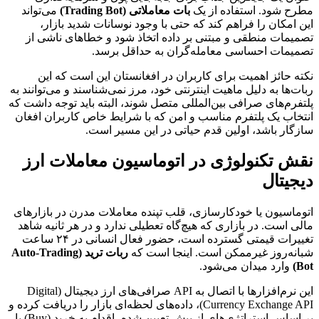
مطرح شود. استفاده از یک
بات معاملاتی (Trading Bot)
می‌تواند
این امکان را فراهم کند که حتی با وجود نوسانات شدید بازار،
تصمیمات منطقی و مبتنی بر داده اتخاذ شود و خطاهای ناشی از
تصمیمات احساسی معامله‌گران به حداقل برسد.
نکته حائز اهمیت برای کاربران در افغانستان این است که این
ربات‌ها به دلیل ماهیت اینترنتی خود، مرز نمی‌شناسند و می‌توانند به
پلتفرم‌های صرافی بین‌المللی متصل شوند، البته باید توجه داشت که
انتخاب یک پلتفرم مناسب و امن که با شرایط خاص کاربران افغان
سازگار باشد، اولین قدم حیاتی در این مسیر است.
نقش تکنولوژی در اتوماسیون معاملات ارز
دیجیتال
اتوماسیون یا خودکارسازی، قلب تپنده معاملات مدرن در بازارهای
مالی است. در بازاری که هیچ‌گاه تعطیلی ندارد و در هر ثانیه شاهد
تغییرات قیمتی گسترده است، حضور فعال انسانی در ۲۴ ساعت
شبانه‌روز غیرممکن است. اینجا است که
ربات ترید (Auto-Trading
Bot)
وارد میدان می‌شود.
این نرم‌افزارها با اتصال به API صرافی‌های ارز دیجیتال (Digital
Currency Exchange API)، داده‌های لحظه‌ای بازار را دریافت کرده و
بر اساس استراتژی‌های از پیش تعیین شده، اقدام به خرید (Buy) یا