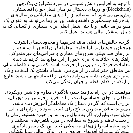
با توجه به افزایش دانش عمومی در مورد تکنولوژی بلاک‌چین
(Blockchain) و ارزهای دیجیتال در میان نسل جوان افغانستان،
پیش‌بینی می‌شود که استفاده از ربات‌های معاملاتی در سال‌های
آینده رشد چشمگیری داشته باشد. این ابزارها می‌توانند به عنوان یک
منبع درآمد جانبی و یا حتی شغل اصلی برای بسیاری از کسانی که به
دنبال استقلال مالی هستند، عمل کنند.
اگرچه چالش‌های فعلی مانند تحریم‌ها و محدودیت‌های اینترنت
همچنان وجود دارند، اما جامعه معامله‌گران افغان با استفاده از
ابزارهای ضد فیلتر، سرورهای مجازی و صرافی‌های غیرمتمرکز،
راهکارهای خلاقانه‌ای برای عبور از این موانع پیدا کرده‌اند. دنیای
معاملات خودکار، دنیایی پر از فرصت است که می‌تواند فاصله مالی
بین مناطق جغرافیایی را از بین ببرد. شما با داشتن یک لپ‌تاپ و یک
استراتژی هوشمندانه، می‌توانید بخشی از اقتصاد جهانی باشید، فارغ
از اینکه در کدام نقطه از جهان زندگی می‌کنید.
موفقیت در این راه نیازمند صبر، یادگیری مداوم و داشتن رویکردی
منطقی به جای احساسی است. ربات خرید و فروش ارز دیجیتال،
ابزاری است که اگر در دستان یک معامله‌گر آموزش‌دیده باشد،
می‌تواند به قدرتمندترین سلاح برای کسب سود در بازارهای مالی
تبدیل شود. بنابراین، اگر به دنبال ورود به این حوزه هستید، زمان را
از دست ندهید و شروع به مطالعه در مورد پلتفرم‌های مختلف و
نحوه تنظیم استراتژی‌های معاملاتی کنید. این یک مسیر یادگیری
است که می‌تواند افق‌های جدیدی را در زندگی مالی شما بگشاید.