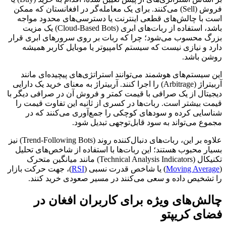
فروش (Sell) می‌کنند. برای یک معامله‌گر در افغانستان که ممکن
است با چالش‌های قطعی اینترنت یا دسترسی‌های محدود مواجه
باشد، استفاده از ربات‌های ابری (Cloud-Based Bots) یک مزیت
بزرگ محسوب می‌شود؛ چرا که ربات بر روی سرورهای ابری قرار
دارد و نیازی نیست که سیستم کامپیوتر یا موبایل کاربر همیشه
روشن باشد.
این سیستم‌های هوشمند می‌توانند استراتژی‌های پیچیده‌ای مانند
آربیتراژ (Arbitrage) را اجرا کنند. آربیتراژ به معنای خرید یک دارایی
دیجیتال از یک صرافی با قیمت کمتر و فروش آن در صرافی دیگر با
قیمت بیشتر است. ربات‌ها در کسری از ثانیه این تفاوت قیمت را
شناسایی کرده و سودهای کوچکی را جمع‌آوری می‌کنند که در
مجموع می‌تواند به سود قابل‌توجهی تبدیل شود.
علاوه بر این، ربات‌های دنبال‌کننده روند (Trend-Following Bots) نیز
بسیار محبوب هستند؛ این ربات‌ها با استفاده از شاخص‌های تحلیل
تکنیکال (Technical Analysis Indicators) مانند میانگین متحرک
(
Moving Average
) یا شاخص قدرت نسبی (
RSI
)، جهت حرکت بازار
را تشخیص داده و سعی می‌کنند در مسیر صعودی خرید کنند.
چالش‌های ویژه برای کاربران افغان در
فضای کریپتو