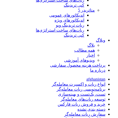
ربات‌های ساخت استراتژی‌ها
کپی تریدینگ
متاتريدر 5
اندیکاتورهای عمومی
اندیکاتورهای ویژه
ربات تریدینگ ویو
ربات‌های ساخت استراتژی‌ها
کپی تریدینگ
وبلاگ
بلاگ
همه مطالب
اخبار
ویدیوهای آموزشی
پرداخت هزینه محصول سفارشی
درباره ما
afghanistan
انواع ربات و اکسپرت معامله‌گر
برنامه‌نویسی ربات معامله‌گر
تست، بک‌تست و بهینه‌سازی
توسعه ربات‌های معامله‌گر
خرید و فروش ربات فارکس
دسته بندی نشده
سفارش ربات معامله‌گر