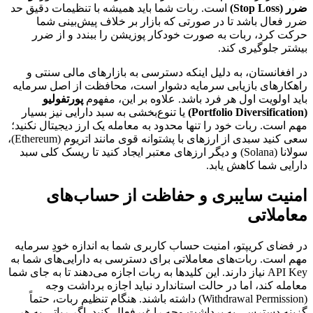
ضرر (Stop Loss)
است. ربات شما باید همیشه با تنظیمات دقیق حد
ضرر فعال باشد تا در صورتی که بازار بر خلاف پیش‌بینی شما
حرکت کرد، ربات به صورت خودکار پوزیشن را ببندد و از ضرر
بیشتر جلوگیری کند.
در افغانستان، به دلیل اینکه دسترسی به بازارهای مالی سنتی و
راهکارهای بازیابی سرمایه دشوار است، محافظت از اصل سرمایه
باید اولویت اول هر فرد باشد. علاوه بر این، مفهوم
پورتفولیو
(Portfolio Diversification)
یا تنوع‌بخشی به سبد دارایی نیز بسیار
مهم است. ربات خود را تنها محدود به معامله یک ارز دیجیتال نکنید؛
سعی کنید سبدی از ارزهای با پشتوانه قوی مانند اتریوم (Ethereum)،
سولانا (Solana) و دیگر ارزهای معتبر ایجاد کنید تا ریسک کلی سبد
دارایی شما کاهش یابد.
امنیت سایبری و حفاظت از حساب‌های
معاملاتی
در فضای کریپتو، امنیت حساب کاربری شما به اندازه خودِ سرمایه
مهم است. ربات‌های معاملاتی برای دسترسی به دارایی‌های شما به
API Key نیاز دارند. این کلیدها به ربات اجازه می‌دهند تا به جای شما
معامله کند، اما در حالت استاندارد نباید اجازه برداشت وجه
(Withdrawal Permission) داشته باشند. هنگام تنظیم ربات، حتماً
گزینه دسترسی به برداشت وجه را غیرفعال کنید. اگر رباتی به هر