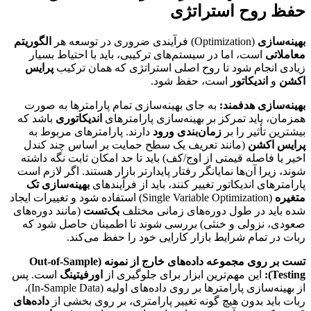
حفظ روح استراتژی
بهینه‌سازی
(Optimization) فرآیندی ضروری در توسعه هر
الگوریتم
معاملاتی
است، اما در سیستم‌های ترکیبی، باید با احتیاط بسیار
زیادی انجام شود تا روح اصلی استراتژی که همان ترکیب
پرایس
اکشن
و
اندیکاتور
است، حفظ شود.
بهینه‌سازی هدفمند:
به جای بهینه‌سازی تمام پارامترها به صورت
همزمان، باید تمرکز بر بهینه‌سازی پارامترهای
اندیکاتوری
باشد که
بیشترین تأثیر را بر
زمان‌بندی ورود
دارند. پارامترهای مربوط به
پرایس اکشن
(مانند تعریف یک سطح حمایت بر اساس چند کندل
اخیر یا فاصله قیمتی از اوج/کف) باید تا حد امکان ثابت نگه داشته
شوند، زیرا آن‌ها نمایانگر رفتار پایدارتر بازار هستند. اگر لازم است
پارامترهای اندیکاتور تغییر کنند، باید از فرآیندهای
بهینه‌سازی تک
متغیره
(Single Variable Optimization) استفاده شود و تغییرات ایجاد
شده باید در طول دوره‌های زمانی مختلف
بک‌تست
(مانند دوره‌های
صعودی، نزولی و خنثی) بررسی شوند تا اطمینان حاصل شود که
ربات در تمام شرایط بازار کارایی خود را حفظ می‌کند.
تست بر روی مجموعه داده‌های خارج از نمونه (Out-of-Sample
Testing):
این مهم‌ترین ابزار برای جلوگیری از
اورفیتینگ
است. پس
از بهینه‌سازی پارامترها بر روی داده‌های اولیه (In-Sample Data)،
ربات باید بدون هیچ گونه تغییر پارامتری، بر روی بخشی از
داده‌های