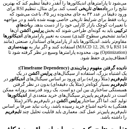
می‌شود تا پارامترهای اندیکاتورها را آنقدر دقیقاً تنظیم کند که بهترین
نتایج را در
داده‌های تاریخی
کسب کند. برای مثال، تنظیم RSI برای
ورود دقیقاً در عدد ۳۳ به جای محدوده زیر ۳۵، باعث می‌شود که
ربات فقط برای شرایط تاریخی خاصی بهینه شده باشد و در مواجهه
با تغییرات کوچک بازار کارایی خود را از دست بدهد.
ربات‌های
ترکیبی
باید به گونه‌ای طراحی شوند که بخش
پرایس اکشن
آن‌ها
(مانند تشخیص سطوح کلیدی) نسبت به تغییر پارامترهای
اندیکاتورها
مقاوم‌تر باشد. اندیکاتورها باید از پارامترهای استاندارد صنعتی (مانند
RSI 14 یا MACD 12, 26, 9) استفاده کنند و اگر نیاز به
بهینه‌سازی
(Optimization) بود، محدوده پارامترها وسیع در نظر گرفته شود تا
انعطاف‌پذیری حفظ شود.
نادیده گرفتن مفهوم زمان‌بندی (Timeframe Dependency):
یک اشتباه بزرگ، استفاده از سیگنال‌های
پرایس اکشن
در یک
تایم‌فریم
(مثلاً روزانه) برای ورود بر اساس سیگنال‌های
اندیکاتور
در
تایم‌فریم
بسیار کوتاه‌تر (مثلاً یک دقیقه‌ای) بدون در نظر گرفتن
همبستگی ساختاری بین این دو است. یک روند قدرتمند روزانه ممکن
است در تایم‌فریم پایین‌تر سیگنال‌های خرید متعددی از
اندیکاتورها
تولید کند، اما اگر ساختار
پرایس اکشن
در تایم‌فریم بالاتر (مثلاً
هفتگی) به ناحیه اشباع خرید رسیده باشد، ربات نباید صرفاً بر اساس
تایم‌فریم پایین‌تر عمل کند. معماری باید قابلیت تحلیل چند
تایم‌فریم
را داشته باشد.