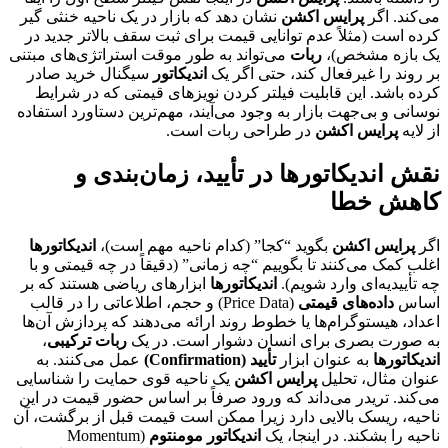
می‌کند. اگر
پرایس اکشن
نشان دهد که بازار در یک ناحیه خنثی گیر
کرده است (مثلاً عدم توانایی قیمت برای ثبت سقف بالاتر جدید در
یک بازه مشخص)،
ربات
می‌تواند به طور موقت استراتژی‌های مبتنی
بر روند را غیرفعال کند، حتی اگر یک
اندیکاتور
سیگنال خرید صادر
کرده باشد. این قابلیت فیلتر کردن نویزهای قیمتی که در شرایط
نوسانی و بی‌جهت بازار به وجود می‌آیند، مهم‌ترین دستاورد استفاده
از لایه
پرایس اکشن
در طراحی ربات است.
نقش اندیکاتورها در تأیید، زمان‌بندی و
کاهش خطا
اگر
پرایس اکشن
بگوید “کجا” (کدام ناحیه مهم است)،
اندیکاتورها
اغلب کمک می‌کنند تا بگوییم “چه زمانی” (دقیقاً در چه قیمتی و با
چه تأییدیه‌ای وارد شویم).
اندیکاتورها
ابزارهای ریاضی هستند که بر
اساس
داده‌های قیمتی
(Price Data) و حجم، اطلاعاتی را در قالب
اعداد، هیستوگرام‌ها یا خطوط روند ارائه می‌دهند که پردازش آن‌ها
به صورت بصری برای انسان دشوار است. در یک
ربات ترکیبی
،
اندیکاتورها
به عنوان ابزار
تأیید (Confirmation)
عمل می‌کنند. به
عنوان مثال، تحلیل
پرایس اکشن
یک ناحیه قوی حمایت را شناسایی
می‌کند. تریدر می‌داند که ورود صرفاً بر اساس حضور قیمت در این
ناحیه، ریسک بالایی دارد زیرا ممکن است قیمت قبل از برگشت، آن
ناحیه را بشکند. در اینجا، یک
اندیکاتور مومنتوم
(Momentum