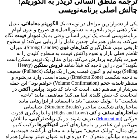
ترجمه منطق انسانی تریدر به الگوریتم:
چالش اصلی برنامه‌نویسی
یکی از دشوارترین مراحل در توسعه یک
الگوریتم معاملاتی
، تبدیل
تفکر ذهنی تریدر باتجربه به دستورالعمل‌های صریح و بدون ابهام
برنامه‌نویسی است. یک تریدر انسانی وقتی به یک
نمودار قیمت
نگاه
می‌کند، به طور همزمان چندین عامل را ارزیابی می‌کند؛ او سطوح
تاریخی مهم، شکل‌گیری
کندل‌های قوی
(Strong Candles)، میزان
تلاطم فعلی بازار و نحوه واکنش قیمت به سطوح کلیدی را به
صورت یکپارچه پردازش می‌کند. برای مثال، یک تریدر ممکن است
بگوید: “من در این ناحیه که قبلاً شاهد
فروش سنگین
(Heavy
Selling) بوده‌ایم و اکنون قیمت پس از یک پولبک (Pullback) ضعیف
به ناحیه شکست (Breakout Zone) رسیده است، وارد می‌شوم و
منتظر
تاییدیه حجم
(Volume Confirmation) خواهم بود.” این جمله
سرشار از مفاهیم ذهنی است که باید کد شوند.
پرایس اکشن
در
اینجاست که نقش کلیدی ایفا می‌کند؛ مفاهیمی مانند “ناحیه
شکست” یا “پولبک ضعیف” باید با استفاده از ابزارهایی مانند
ساختارهای شکست ساختار (Structure Breaks)، شناسایی
ساختارهای سقف و کف
(Highs and Lows) و اندازه‌گیری قدرت
حرکتی (
Momentum
) تعریف شوند. در یک
ربات ترکیبی
، ما تلاش
می‌کنیم این عناصر را با معیار‌های کمی
اندیکاتورها
ترکیب کنیم.
برای مثال، “پولبک ضعیف” می‌تواند به معنای بازگشت قیمت به
محدوده میانگین متحرک ۲۰ دوره‌ای (به عنوان فیلتر نوسان) همراه