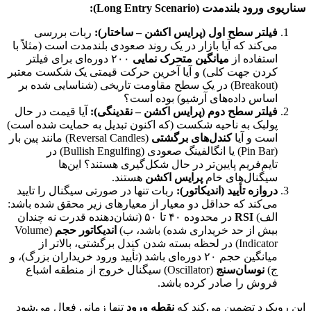
سناریوی ورود بلندمدت (Long Entry Scenario):
فیلتر سطح اول (پرایس اکشن – ساختار):
ربات بررسی
می‌کند که آیا بازار در یک روند صعودی بلندمدت است (مثلاً با
استفاده از
میانگین متحرک نمایی
۲۰۰ دوره‌ای برای فیلتر
کردن جهت کلی) و آیا آخرین حرکت قیمتی یک شکست معتبر
(Breakout) در یک سطح مقاومت تاریخی (شناسایی شده بر
اساس داده‌های آرشیو) بوده است؟
فیلتر سطح دوم (پرایس اکشن – نقدینگی):
آیا قیمت در حال
پولبک به ناحیه شکست (که اکنون تبدیل به حمایت شده است)
است و آیا
کندل‌های برگشتی
(Reversal Candles) مانند پین بار
(Pin Bar) یا انگالفینگ صعودی (Bullish Engulfing) در
تایم‌فریم پایین‌تر در حال شکل‌گیری هستند؟ این‌ها
سیگنال‌های خام
پرایس اکشن
هستند.
دروازه تأیید (اندیکاتور):
ربات تنها در صورتی سیگنال را تایید
می‌کند که حداقل دو معیار از معیارهای زیر محقق شده باشد:
الف)
RSI
در محدوده ۴۰ تا ۵۰ (نشان‌دهنده قدرت نه چندان
بیش از حد خریداری شده) باشد، ب)
اندیکاتور حجم
(Volume
Indicator) در لحظه بسته شدن کندل برگشتی، بالاتر از
میانگین حجم ۲۰ دوره‌ای باشد (تأیید ورود خریداران بزرگ)، و
ج)
نوسان‌سنج
(Oscillator) سیگنال خروج از منطقه اشباع
فروش را صادر کرده باشد.
این رویکرد تضمین می‌کند که
نقطه ورود
تنها زمانی فعال می‌شود