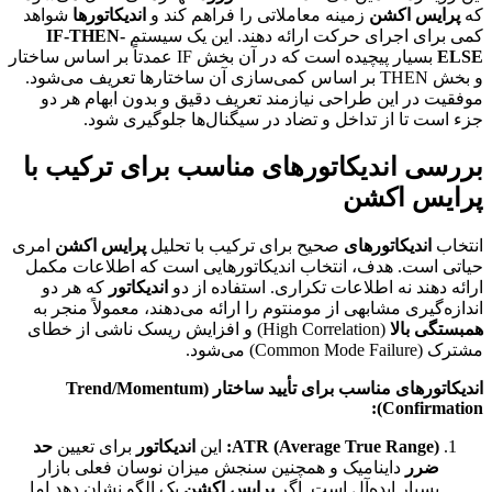
که
پرایس اکشن
زمینه معاملاتی را فراهم کند و
اندیکاتورها
شواهد
کمی برای اجرای حرکت ارائه دهند. این یک سیستم
IF-THEN-
ELSE
بسیار پیچیده است که در آن بخش IF عمدتاً بر اساس ساختار
و بخش THEN بر اساس کمی‌سازی آن ساختارها تعریف می‌شود.
موفقیت در این طراحی نیازمند تعریف دقیق و بدون ابهام هر دو
جزء است تا از تداخل و تضاد در سیگنال‌ها جلوگیری شود.
بررسی اندیکاتورهای مناسب برای ترکیب با
پرایس اکشن
انتخاب
اندیکاتورهای
صحیح برای ترکیب با تحلیل
پرایس اکشن
امری
حیاتی است. هدف، انتخاب اندیکاتورهایی است که اطلاعات مکمل
ارائه دهند نه اطلاعات تکراری. استفاده از دو
اندیکاتور
که هر دو
اندازه‌گیری مشابهی از مومنتوم را ارائه می‌دهند، معمولاً منجر به
همبستگی بالا
(High Correlation) و افزایش ریسک ناشی از خطای
مشترک (Common Mode Failure) می‌شود.
اندیکاتورهای مناسب برای تأیید ساختار (Trend/Momentum
Confirmation):
ATR (Average True Range):
این
اندیکاتور
برای تعیین
حد
ضرر
داینامیک و همچنین سنجش میزان نوسان فعلی بازار
بسیار ایده‌آل است. اگر
پرایس اکشن
یک الگو نشان دهد اما