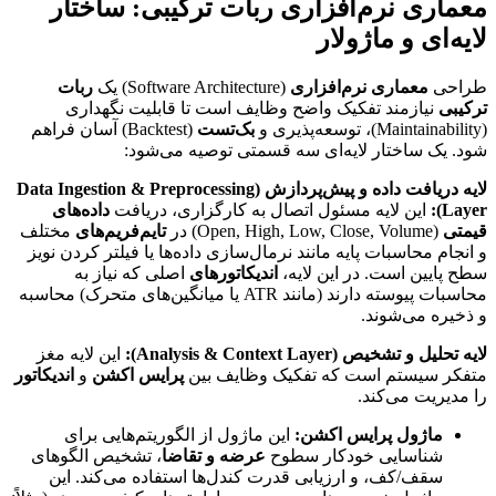
معماری نرم‌افزاری ربات ترکیبی: ساختار
لایه‌ای و ماژولار
طراحی
معماری نرم‌افزاری
(Software Architecture) یک
ربات
ترکیبی
نیازمند تفکیک واضح وظایف است تا قابلیت نگهداری
(Maintainability)، توسعه‌پذیری و
بک‌تست
(Backtest) آسان فراهم
شود. یک ساختار لایه‌ای سه قسمتی توصیه می‌شود:
لایه دریافت داده و پیش‌پردازش (Data Ingestion & Preprocessing
Layer):
این لایه مسئول اتصال به کارگزاری، دریافت
داده‌های
قیمتی
(Open, High, Low, Close, Volume) در
تایم‌فریم‌های
مختلف
و انجام محاسبات پایه مانند نرمال‌سازی داده‌ها یا فیلتر کردن نویز
سطح پایین است. در این لایه،
اندیکاتورهای
اصلی که نیاز به
محاسبات پیوسته دارند (مانند ATR یا میانگین‌های متحرک) محاسبه
و ذخیره می‌شوند.
لایه تحلیل و تشخیص (Analysis & Context Layer):
این لایه مغز
متفکر سیستم است که تفکیک وظایف بین
پرایس اکشن
و
اندیکاتور
را مدیریت می‌کند.
ماژول پرایس اکشن:
این ماژول از الگوریتم‌هایی برای
شناسایی خودکار سطوح
عرضه و تقاضا
، تشخیص الگوهای
سقف/کف، و ارزیابی قدرت کندل‌ها استفاده می‌کند. این