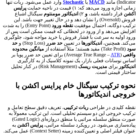
Indicator) مانند
MACD
یا
Stochastic
وارد عمل می‌شود. ربات تنها
زمانی اجازه ورود می‌دهد که: ۱) قیمت در ناحیه حمایت
پرایس
اکشن
قرار داشته باشد،
و
۲)
اندیکاتور مومنتوم
سیگنال اشباع
فروش (Oversold) را نشان دهد و در حال تغییر جهت باشد. این
ترکیب دوگانه، احتمال موفقیت
نقطه ورود
(Entry Point) را به شدت
افزایش می‌دهد و از ورود در لحظاتی که قیمت ممکن است پس از
ورود اولیه به سرعت با فشار فروش یا خرید مواجه شود، جلوگیری
می‌کند. همچنین،
اندیکاتورها
در تعیین
حد ضرر
(Stop Loss) و
حد
سود
(Take Profit) مفید هستند؛ مثلاً استفاده از
میانگین محدوده
واقعی
(Average True Range –
ATR
) برای تعیین حد ضرر پویا بر
اساس نوسانات فعلی بازار، یک نمونه کلاسیک از به کارگیری
اندیکاتور
برای
مدیریت ریسک
(Risk Management) در کنار تحلیل
ساختار قیمتی است.
نحوه ترکیب سیگنال خام پرایس اکشن با
خروجی اندیکاتورها
نقطه کلیدی در طراحی
ربات ترکیبی
، تعریف دقیق سطح تعامل و
ترکیب خروجی این دو سیستم تحلیلی است. این ترکیب معمولاً به
صورت منطق سلسله مراتبی یا منطق دروازه‌ای (Gated Logic)
پیاده‌سازی می‌شود. در رویکرد سلسله مراتبی،
پرایس اکشن
به
عنوان فیلتر اصلی و تعیین‌کننده زمینه (Context Setter) عمل می‌کند.