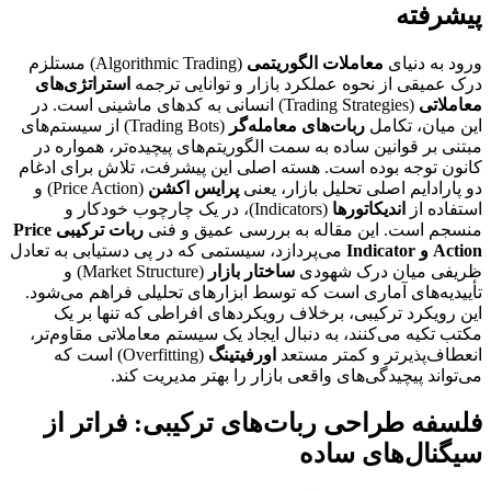
پیشرفته
ورود به دنیای
معاملات الگوریتمی
(Algorithmic Trading) مستلزم
درک عمیقی از نحوه عملکرد بازار و توانایی ترجمه
استراتژی‌های
معاملاتی
(Trading Strategies) انسانی به کدهای ماشینی است. در
این میان، تکامل
ربات‌های معامله‌گر
(Trading Bots) از سیستم‌های
مبتنی بر قوانین ساده به سمت الگوریتم‌های پیچیده‌تر، همواره در
کانون توجه بوده است. هسته اصلی این پیشرفت، تلاش برای ادغام
دو پارادایم اصلی تحلیل بازار، یعنی
پرایس اکشن
(Price Action) و
استفاده از
اندیکاتورها
(Indicators)، در یک چارچوب خودکار و
منسجم است. این مقاله به بررسی عمیق و فنی
ربات ترکیبی Price
Action و Indicator
می‌پردازد، سیستمی که در پی دستیابی به تعادل
ظریفی میان درک شهودی
ساختار بازار
(Market Structure) و
تأییدیه‌های آماری است که توسط ابزارهای تحلیلی فراهم می‌شود.
این رویکرد ترکیبی، برخلاف رویکردهای افراطی که تنها بر یک
مکتب تکیه می‌کنند، به دنبال ایجاد یک سیستم معاملاتی مقاوم‌تر،
انعطاف‌پذیرتر و کمتر مستعد
اورفیتینگ
(Overfitting) است که
می‌تواند پیچیدگی‌های واقعی بازار را بهتر مدیریت کند.
فلسفه طراحی ربات‌های ترکیبی: فراتر از
سیگنال‌های ساده