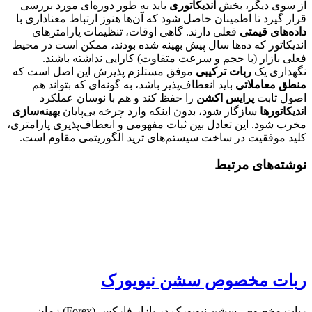
از سوی دیگر، بخش
اندیکاتوری
باید به طور دوره‌ای مورد بررسی
قرار گیرد تا اطمینان حاصل شود که آن‌ها هنوز ارتباط معناداری با
داده‌های قیمتی
فعلی دارند. گاهی اوقات، تنظیمات پارامترهای
اندیکاتور که ده‌ها سال پیش بهینه شده بودند، ممکن است در محیط
فعلی بازار (با حجم و سرعت متفاوت) کارایی نداشته باشند.
نگهداری یک
ربات ترکیبی
موفق مستلزم پذیرش این اصل است که
منطق معاملاتی
باید انعطاف‌پذیر باشد، به گونه‌ای که بتواند هم
اصول ثابت
پرایس اکشن
را حفظ کند و هم با نوسان عملکرد
اندیکاتورها
سازگار شود، بدون اینکه وارد چرخه بی‌پایان
بهینه‌سازی
مخرب شود. این تعادل بین ثبات مفهومی و انعطاف‌پذیری پارامتری،
کلید موفقیت در ساخت سیستم‌های ترید الگوریتمی مقاوم است.
نوشته‌های مرتبط
ربات مخصوص سشن نیویورک
ربات مخصوص سشن نیویورک در بازار فارکس (Forex) زمانِ