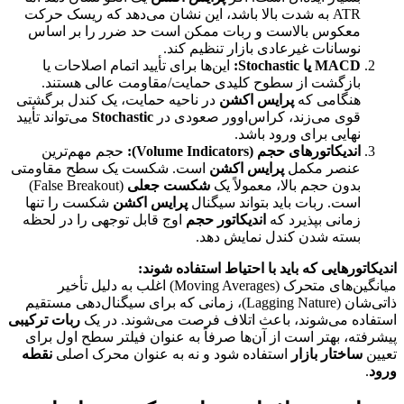
ATR به شدت بالا باشد، این نشان می‌دهد که ریسک حرکت
معکوس بالاست و ربات ممکن است حد ضرر را بر اساس
نوسانات غیرعادی بازار تنظیم کند.
MACD یا Stochastic:
این‌ها برای تأیید اتمام اصلاحات یا
بازگشت از سطوح کلیدی حمایت/مقاومت عالی هستند.
هنگامی که
پرایس اکشن
در ناحیه حمایت، یک کندل برگشتی
قوی می‌زند، کراس‌اوور صعودی در
Stochastic
می‌تواند تأیید
نهایی برای ورود باشد.
اندیکاتورهای حجم (Volume Indicators):
حجم مهم‌ترین
عنصر مکمل
پرایس اکشن
است. شکست یک سطح مقاومتی
بدون حجم بالا، معمولاً یک
شکست جعلی
(False Breakout)
است. ربات باید بتواند سیگنال
پرایس اکشن
شکست را تنها
زمانی بپذیرد که
اندیکاتور حجم
اوج قابل توجهی را در لحظه
بسته شدن کندل نمایش دهد.
اندیکاتورهایی که باید با احتیاط استفاده شوند:
میانگین‌های متحرک (Moving Averages) اغلب به دلیل تأخیر
ذاتی‌شان (Lagging Nature)، زمانی که برای سیگنال‌دهی مستقیم
استفاده می‌شوند، باعث اتلاف فرصت می‌شوند. در یک
ربات ترکیبی
پیشرفته، بهتر است از آن‌ها صرفاً به عنوان فیلتر سطح اول برای
تعیین
ساختار بازار
استفاده شود و نه به عنوان محرک اصلی
نقطه
ورود
.