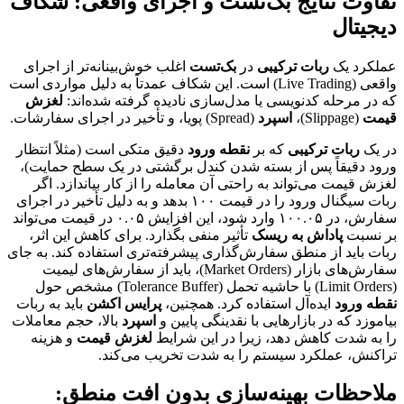
تفاوت نتایج بک‌تست و اجرای واقعی: شکاف
دیجیتال
عملکرد یک
ربات ترکیبی
در
بک‌تست
اغلب خوش‌بینانه‌تر از اجرای
واقعی (Live Trading) است. این شکاف عمدتاً به دلیل مواردی است
که در مرحله کدنویسی یا مدل‌سازی نادیده گرفته شده‌اند:
لغزش
قیمت
(Slippage)،
اسپرد
(Spread) پویا، و تأخیر در اجرای سفارشات.
در یک
ربات ترکیبی
که بر
نقطه ورود
دقیق متکی است (مثلاً انتظار
ورود دقیقاً پس از بسته شدن کندل برگشتی در یک سطح حمایت)،
لغزش قیمت می‌تواند به راحتی آن معامله را از کار بیاندازد. اگر
ربات سیگنال ورود را در قیمت ۱۰۰ بدهد و به دلیل تأخیر در اجرای
سفارش، در ۱۰۰.۰۵ وارد شود، این افزایش ۰.۰۵ در قیمت می‌تواند
بر نسبت
پاداش به ریسک
تأثیر منفی بگذارد. برای کاهش این اثر،
ربات باید از منطق سفارش‌گذاری پیشرفته‌تری استفاده کند. به جای
سفارش‌های بازار (Market Orders)، باید از سفارش‌های لیمیت
(Limit Orders) با حاشیه تحمل (Tolerance Buffer) مشخص حول
نقطه ورود
ایده‌آل استفاده کرد. همچنین،
پرایس اکشن
باید به ربات
بیاموزد که در بازارهایی با نقدینگی پایین و
اسپرد
بالا، حجم معاملات
را به شدت کاهش دهد، زیرا در این شرایط
لغزش قیمت
و هزینه
تراکنش، عملکرد سیستم را به شدت تخریب می‌کند.
ملاحظات بهینه‌سازی بدون افت منطق: