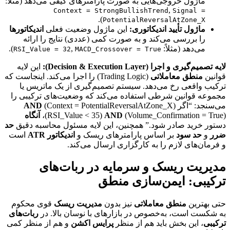
ماژول خروجی‌هایی به صورت پارامترهای کیفی می‌دهد (مثلاً:
,
Context = StrongBullishTrend
Signal =
).
PotentialReversalAtZone_X
ماژول تأیید اندیکاتوری:
این ماژول وضعیت فعلی
اندیکاتورها
را بررسی می‌کند و به صورت کمی (عددی) نتایج را ارائه
می‌دهد (مثلاً:
,
).
RSI_Value = 32
MACD_Crossover = True
لایه تصمیم‌گیری و اجرا (Decision & Execution Layer):
این لایه
قوانین
منطق معاملاتی
(Trading Logic) را اجرا می‌کند. اینجاست که
ترکیب واقعی رخ می‌دهد. سیستم تصمیم‌گیری از یک ماتریس یا
مجموعه قوانین شرطی استفاده می‌کند که وضعیت‌های ترکیبی را
می‌سنجد: “اگر (Context = PotentialReversalAtZone_X)
AND
(Volume_Confirmation = True)،
AND
(RSI_Value < 35)
آنگاه
دستور خرید صادر شود.” همچنین، این لایه مسئول محاسبه دقیق
حد
ضرر
و
حد سود
بر اساس پارامترهای ریسک و
اندیکاتور ATR
است
و فرمان‌های لازم را به کارگزاری ارسال می‌کند.
مدیریت ریسک و سرمایه در ربات‌های
ترکیبی: ایمن‌سازی منطق
حتی بهترین
منطق معاملاتی
نیز بدون
مدیریت ریسک
قوی محکوم
به شکست است، به‌خصوص در بازارهای با نوسان بالا. در
ربات‌های
ترکیبی
، این بخش باید هم از منظر
پرایس اکشن
و هم از منظر کمی