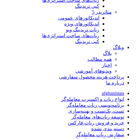
ربات‌های ساخت استراتژی‌ها
کپی تریدینگ
متاتريدر 5
اندیکاتورهای عمومی
اندیکاتورهای ویژه
ربات تریدینگ ویو
ربات‌های ساخت استراتژی‌ها
کپی تریدینگ
وبلاگ
بلاگ
همه مطالب
اخبار
ویدیوهای آموزشی
پرداخت هزینه محصول سفارشی
درباره ما
afghanistan
انواع ربات و اکسپرت معامله‌گر
برنامه‌نویسی ربات معامله‌گر
تست، بک‌تست و بهینه‌سازی
توسعه ربات‌های معامله‌گر
خرید و فروش ربات فارکس
دسته بندی نشده
سفارش ربات معامله‌گر