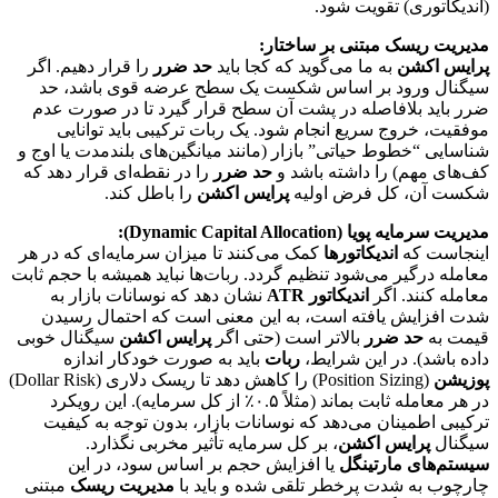
(اندیکاتوری) تقویت شود.
مدیریت ریسک مبتنی بر ساختار:
پرایس اکشن
به ما می‌گوید که کجا باید
حد ضرر
را قرار دهیم. اگر
سیگنال ورود بر اساس شکست یک سطح عرضه قوی باشد، حد
ضرر باید بلافاصله در پشت آن سطح قرار گیرد تا در صورت عدم
موفقیت، خروج سریع انجام شود. یک ربات ترکیبی باید توانایی
شناسایی “خطوط حیاتی” بازار (مانند میانگین‌های بلندمدت یا اوج و
کف‌های مهم) را داشته باشد و
حد ضرر
را در نقطه‌ای قرار دهد که
شکست آن، کل فرض اولیه
پرایس اکشن
را باطل کند.
مدیریت سرمایه پویا (Dynamic Capital Allocation):
اینجاست که
اندیکاتورها
کمک می‌کنند تا میزان سرمایه‌ای که در هر
معامله درگیر می‌شود تنظیم گردد. ربات‌ها نباید همیشه با حجم ثابت
معامله کنند. اگر
اندیکاتور ATR
نشان دهد که نوسانات بازار به
شدت افزایش یافته است، به این معنی است که احتمال رسیدن
قیمت به
حد ضرر
بالاتر است (حتی اگر
پرایس اکشن
سیگنال خوبی
داده باشد). در این شرایط،
ربات
باید به صورت خودکار اندازه
پوزیشن
(Position Sizing) را کاهش دهد تا ریسک دلاری (Dollar Risk)
در هر معامله ثابت بماند (مثلاً ۰.۵٪ از کل سرمایه). این رویکرد
ترکیبی اطمینان می‌دهد که نوسانات بازار، بدون توجه به کیفیت
سیگنال
پرایس اکشن
، بر کل سرمایه تأثیر مخربی نگذارد.
سیستم‌های مارتینگل
یا افزایش حجم بر اساس سود، در این
چارچوب به شدت پرخطر تلقی شده و باید با
مدیریت ریسک
مبتنی