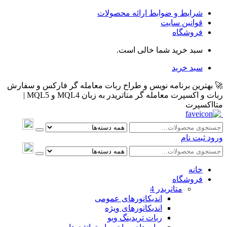
شرایط و ضوابط ارائه محصولات
قوانین سایت
فروشگاه
سبد خرید شما خالی است.
سبد خرید
🚀 بهترین برنامه نویس و طراح ربات معامله گر فارکس و سفارش
ربات و اکسپرت معامله گر متاتریدر به زبان MQL4 و MQL5 |
متااکسپرت
ورود
ثبت نام
خانه
فروشگاه
متاتريدر 4
اندیکاتورهای عمومی
اندیکاتورهای ویژه
ربات تریدینگ ویو