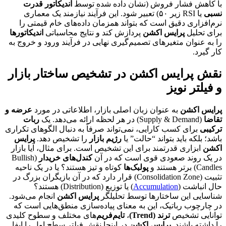
با کاهش فشار فروش (نشان داده شده توسط
اندیکاتور قدرت
نسبی
یا RSI زیر ۵۰) تعبیر شود. این فرآیند نیازمند یک معماری
نرم‌افزاری دقیق است که بتواند همزمان داده‌های خام قیمتی را
برای تحلیل
پرایس اکشن
پردازش کند و نتایج محاسباتی
اندیکاتورها
را به عنوان متغیرهای تصمیم‌گیری نهایی در فرآیند ورود و خروج به
کار گیرد.
نقش پرایس اکشن در تشخیص ساختار بازار
و فیلتر نویز
پرایس اکشن
به عنوان زبان اصلی بازار، اطلاعاتی در مورد
عرضه و
تقاضا
(Supply & Demand) در هر لحظه ارائه می‌دهد. یک
ربات
ترکیبی
برای کسب کارایی، نمی‌تواند صرفاً به دنبال الگوهای تکراری
باشد؛ بلکه باید بتواند “حالت” یا
رژیم بازار
را تشخیص دهد.
پرایس
اکشن
ابزاری قدرتمند برای این تشخیص است. برای مثال، آیا بازار
در یک روند صعودی قوی است که در آن
کندل‌های خریدار
(Bullish
Candles) برتر هستند و
پولبک‌ها
کوتاه و تیز هستند؟ یا در یک ناحیه
تثبیت (Consolidation Zone) قرار دارد که در آن بازیگران بزرگ در
حال انباشت (
Accumulation
) یا توزیع (Distribution) هستند؟
شناسایی این ساختارها توسط تحلیلگر
پرایس اکشن
انجام می‌شود.
در چارچوب رباتیک، این به معنای پیاده‌سازی منطق‌هایی است که
توانایی تشخیص
ترند (Trend)
،
تایم‌فریم
‌های مختلف و سطوح کلیدی
را داشته باشند.
پرایس اکشن
در اینجا نقش فیلتر سطح اول را ایفا