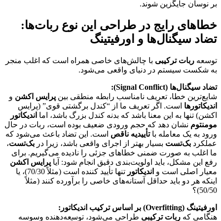
بر نوسان جایگزین شوند.
خطاهای رایج در طراحی این نوع ربات‌ها:
تضاد سیگنال‌ها و اورفیتینگ
توسعه
ربات ترکیبی
با چالش‌های خاصی همراه است که اغلب منجر
به شکست سیستم در دنیای واقعی می‌شود.
تضاد سیگنال‌ها (Signal Conflict):
شایع‌ترین خطا، تعریف نامناسب رابطه منطقی بین
پرایس اکشن
و
اندیکاتورها
است. اگر تعریف ما از “کندل برگشتی قوی” (پرایس
اکشن) تنها به این معنا باشد که بدنه کندل بزرگ باشد، اما
اندیکاتور
مومنتوم
نشان دهد که حجم ورودی ضعیف بوده است، ربات در حال
ورود به یک معامله با
تأییدیه ناقص
است. این تضاد باعث می‌شود که
عملکرد
بک‌تست
بسیار بهتر از اجرای واقعی باشد، زیرا در
بک‌تست
،
ما اغلب به صورت ضمنی خطاهای جزئی را نادیده می‌گیریم. برای
رفع این مشکل، باید اولویت‌بندی دقیق انجام شود: آیا
پرایس اکشن
معیار اصلی است و
اندیکاتور
تنها تأیید کننده است (مثلاً 70/30)، یا
اینکه هر دو باید حداقل آستانه‌های خاصی را برآورده کنند (مثلاً
50/50)؟
اورفیتینگ (Overfitting) بر اساس ترکیب اندیکاتور:
هنگامی که
ربات ترکیبی
طراحی می‌شود، توسعه‌دهنده وسوسه