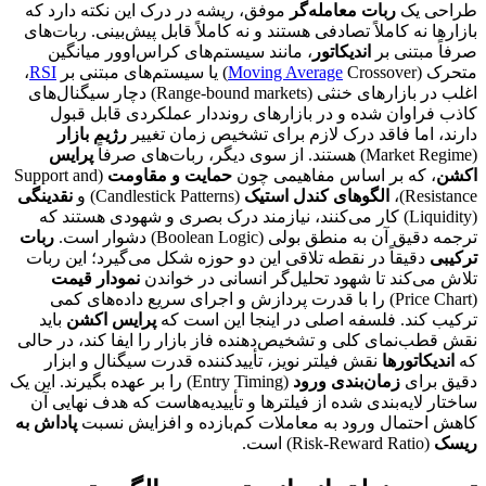
طراحی یک
ربات معامله‌گر
موفق، ریشه در درک این نکته دارد که
بازارها نه کاملاً تصادفی هستند و نه کاملاً قابل پیش‌بینی. ربات‌های
صرفاً مبتنی بر
اندیکاتور
، مانند سیستم‌های کراس‌اوور میانگین
متحرک (
Crossover) یا سیستم‌های مبتنی بر
Moving Average
RSI
،
اغلب در بازارهای خنثی (Range-bound markets) دچار سیگنال‌های
کاذب فراوان شده و در بازارهای رونددار عملکردی قابل قبول
دارند، اما فاقد درک لازم برای تشخیص زمان تغییر
رژیم بازار
(Market Regime) هستند. از سوی دیگر، ربات‌های صرفاً
پرایس
اکشن
، که بر اساس مفاهیمی چون
حمایت و مقاومت
(Support and
Resistance)،
الگوهای کندل استیک
(Candlestick Patterns) و
نقدینگی
(Liquidity) کار می‌کنند، نیازمند درک بصری و شهودی هستند که
ترجمه دقیق آن به منطق بولی (Boolean Logic) دشوار است.
ربات
ترکیبی
دقیقاً در نقطه تلاقی این دو حوزه شکل می‌گیرد؛ این ربات
تلاش می‌کند تا شهود تحلیل‌گر انسانی در خواندن
نمودار قیمت
(Price Chart) را با قدرت پردازش و اجرای سریع داده‌های کمی
ترکیب کند. فلسفه اصلی در اینجا این است که
پرایس اکشن
باید
نقش قطب‌نمای کلی و تشخیص‌دهنده فاز بازار را ایفا کند، در حالی
که
اندیکاتورها
نقش فیلتر نویز، تأییدکننده قدرت سیگنال و ابزار
دقیق برای
زمان‌بندی ورود
(Entry Timing) را بر عهده بگیرند. این یک
ساختار لایه‌بندی شده از فیلترها و تأییدیه‌هاست که هدف نهایی آن
کاهش احتمال ورود به معاملات کم‌بازده و افزایش نسبت
پاداش به
ریسک
(Risk-Reward Ratio) است.