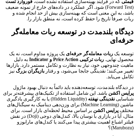
قیمتی
که در فرآیند بهینه‌سازی استفاده نشده است،
فوروارد تست
(Forward Test) شود. اگر عملکرد در داده‌های خارج از نمونه ضعیف
باشد، به این معنی است که بهینه‌سازی بیش از حد انجام شده و
ربات صرفاً تاریخ را حفظ کرده است، نه منطق بازار را.
دیدگاه بلندمدت در توسعه ربات معامله‌گر
حرفه‌ای
توسعه یک
ربات معامله‌گر حرفه‌ای
یک پروژه مداوم است، نه یک
محصول نهایی.
ربات ترکیبی Price Action و Indicator
به دلیل
ماهیت چندوجهی خود، نیاز به نظارت و تکامل مستمر دارد. بازارها
تغییر می‌کنند؛ نقدینگی جابجا می‌شود، و رفتار
بازیگران بزرگ
نیز
تکامل می‌یابد.
در دیدگاه بلندمدت، توسعه‌دهنده باید دائماً به دنبال بهبود ماژول
پرایس اکشن
باشد. این شامل استفاده از تکنیک‌های پیشرفته‌تر برای
شناسایی
نقدینگی نهفته
(Hidden Liquidity) یا به کارگیری یادگیری
ماشین (Machine Learning) برای وزن‌دهی دینامیک به سیگنال‌های
مختلف
پرایس اکشن
بر اساس محیط لحظه‌ای بازار است. برای
مثال، آیا در بازاری با نوسان بالا، کندل‌های دوجی (Doji) در نقش
فیلتر اشباع اهمیت بیشتری پیدا می‌کنند یا کندل‌های مارابوزو
(Marubozu)؟