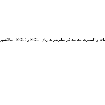
له گر متاتریدر به زبان MQL4 و MQL5 | متااکسپرت