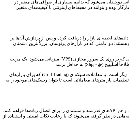
ی دوچندان می‌شود که بدانیم بسیاری از صرافی‌های معتبر در
می‌دهند، نیازمند ابزارهایی هستند که با APIهای استاندارد این صرافی‌ها سازگار بوده و بتوانند در محیط‌های اینترنتی با کیفیت‌های متغیر،
Application Programming I) صرافی، داده‌های لحظه‌ای بازار را دریافت کرده و پس از پردازش آن‌ها بر
ستند؛ دو عاملی که در بازارهای پرنوسان، بزرگ‌ترین دشمنان
برای یک معامله‌گر در افغانستان، جایی که دسترسی به اطلاعات لحظه‌ای و سرعت اینترنت ممکن است چالش‌برانگیز باشد، استفاده از رباتی که بر روی یک سرور مجازی (VPS) میزبانی می‌شود، یک مزیت
 به حداقل برسد.
این سیستم‌ها می‌توانند از استراتژی‌های متنوعی نظیر آربیتراژ (Arbitrage)، که به معنای خرید ارزان در یک صرافی و فروش گران در صرافی دیگر است، یا معاملات شبکه‌ای (Grid Trading) که برای بازارهای
ا تنظیمات پارامترهای معاملاتی است تا بتوان ریسک‌های موجود را به
یکی از بزرگ‌ترین چالش‌ها برای کاربران در افغانستان، انتخاب صرافی‌های ارز دیجیتال است که هم با کاربران این منطقه تعامل داشته باشند و هم APIهای قدرتمند و مستندی را برای اتصال ربات‌ها فراهم کنند.
Bybi) و برخی صرافی‌های غیرمتمرکز (Decentralized Exchanges – DEX) اغلب به عنوان گزینه‌هایی در نظر گرفته می‌شوند که با رعایت نکات امنیتی و استفاده از