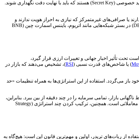
اتصال یک ربات تریدر به این صرافی‌ها مستلزم دریافت کلیدهای API از پنل کاربری صرافی است. این کلیدها شامل یک کلید عمومی و یک کلید خصوصی (Secret Key) هستند که باید با نهایت دقت نگهداری شوند.
‌هایی باشد که انعطاف بیشتری دارند یا صرافی‌های غیرمتمرکز که نیازی به احراز هویت ندارند و
مستقیماً از طریق کیف پول‌های سخت‌افزاری یا نرم‌افزاری متصل می‌شوند. استفاده از ربات‌های متصل به صرافی‌های غیرمتمرکز (DEX Bots) در بستر شبکه‌هایی مانند اتریوم، بایننس اسمارت چین (BNB
ست تحت تأثیر اخبار جهانی و تغییرات ارزی قرار گیرد،
Mov
RSI
)، تشخیص می‌دهند که بازار در
وط شدید، به قیمت میانگین خود باز می‌گردد. استفاده از این استراتژی‌ها به همراه تنظیمات «حد
انی بازار، تمامی سرمایه را در چند دقیقه از بین ببرد. بنابراین،
تعریف حد ضررهای متحرک (Trailing Stop Loss) که همراه با قیمت حرکت می‌کنند، یکی از الزامات اولیه در برنامه‌نویسی یا تنظیم ربات‌های معاملاتی است. همچنین، ترکیب کردن چند استراتژی (Strategy
ده از ربات‌های تریدر، اولین و مهم‌ترین قانون این است: هیچ‌گاه به