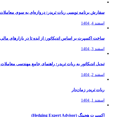
سفارش برنامه نویسی ربات تریدر: دروازه‌ای به سوی معاملات 
اسفند 4, 1404
ساخت اکسپرت بر اساس اندیکاتور: از ایده تا در بازارهای مالی
اسفند 3, 1404
تبدیل اندیکاتور به ربات تریدر: راهنمای جامع مهندسی معاملات 
اسفند 2, 1404
ربات تریدر زمان‌دار
اسفند 1, 1404
اکسپرت هجینگ (Hedging Expert Advisor)