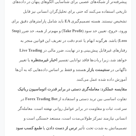
پیشرفته‌تر از شبکه‌های عصبی برای شناسایی الگوهای پنهان در داده‌های
تاریخی استفاده می‌کنند که حتی برای تحلیل‌گران انسانی نیز قابل
تشخیص نیستند. هسته تصمیم‌گیری
EA
باید شامل پارامترهای دقیق برای
ورود، خروج، تعیین حد سود (
Take Profit
) و مهم‌تر از همه، حد ضرر (
Stop
Loss
) باشد. هرگونه ابهام یا عدم دقت در تعریف این قوانین منجر به
رفتارهای غیرقابل پیش‌بینی و در نهایت، ضرر مالی در
Live Trading
خواهد شد، زیرا ربات‌ها فاقد توانایی تفسیر
اخبار غیرمنتظره
یا تغییر
ناگهانی در
سنتیمنت بازار
هستند و فقط بر اساس داده‌هایی که به آن‌ها
آموزش داده شده عمل می‌کنند.
مقایسه عملکرد: معامله‌گری دستی در برابر قدرت اتوماسیون رباتیک
تفاوت اساسی بین ترید دستی و استفاده از
Forex Trading Bot
در
سرعت، ثبات و مقاومت در برابر عوامل روانی نهفته است. معامله‌گر
انسانی نیازمند تمرکز طولانی‌مدت است، مستعد خستگی است و
تصمیماتش به شدت تحت تأثیر
ترس از دست دادن
یا
طمع کسب سود