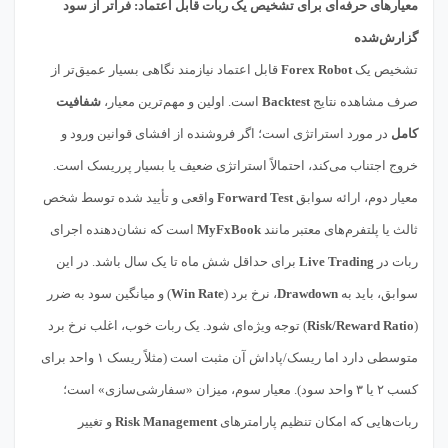
معیارهای حرفه‌ای برای تشخیص یک ربات قابل اعتماد: فراتر از سود
گزارش‌شده
تشخیص یک
Forex Robot
قابل اعتماد نیازمند نگاهی بسیار عمیق‌تر از
صرف مشاهده نتایج
Backtest
است. اولین و مهم‌ترین معیار،
شفافیت
کامل
در مورد استراتژی است؛ اگر فروشنده از افشای قوانین ورود و
خروج اجتناب می‌کند، احتمالاً استراتژی ضعیف یا بسیار پرریسک است.
معیار دوم، ارائه سوابق
Forward Test
واقعی و تأیید شده توسط شخص
ثالث یا پلتفرم‌های معتبر مانند
MyFxBook
است که نشان‌دهنده اجرای
ربات در
Live Trading
برای حداقل شش ماه تا یک سال باشد. در این
سوابق، باید به
Drawdown
، نرخ برد (
Win Rate
) و میانگین سود به ضرر
(
Risk/Reward Ratio
) توجه ویژه‌ای شود. یک ربات خوب، اغلب نرخ برد
متوسطی دارد اما ریسک/پاداش آن مثبت است (مثلاً ریسک ۱ واحد برای
کسب ۲ یا ۳ واحد سود). معیار سوم، میزان «سفارشی‌سازی» است؛
ربات‌هایی که امکان تنظیم پارامترهای
Risk Management
و تغییر