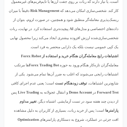
است، یا نیاز دارند که ربات بر روی جفت ارزها یا تایم‌فریم‌های غیرمعمول
کار کند. شخصی‌سازی امکان می‌دهد که
Risk Management
دقیقاً با میزان
ریسک‌پذیری معامله‌گر منطبق شود و همچنین، در صورت لزوم، بتوان از
داده‌های اختصاصی و مدل‌های
AI
پیچیده‌تری استفاده کرد. در نهایت، ربات
شخصی‌سازی‌شده ارزش افزوده بیشتری ایجاد می‌کند زیرا محصول نهایی
یک کپی عمومی نیست بلکه یک دارایی منحصر به فرد است.
اشتباهات رایج معامله‌گران هنگام خرید و استفاده از Forex Robot
معامله‌گران تازه‌کار هنگام ورود به حوزه
Forex Trading Bot
ها مرتکب
اشتباهات رایجی می‌شوند که اغلب به ضرر آن‌ها تمام می‌شود. یکی از
شایع‌ترین اشتباهات،
توقف زودهنگام تست
است؛ یعنی عدم اجرای کافی
Forward Test
در
Demo Account
و انتقال عجولانه به
Live Trading
پس
از دیدن چند هفته سود در تست آزمایشی. اشتباه دیگر،
تغییر مداوم
پارامترها
است؛ پس از خرید ربات، بسیاری از کاربران به دلیل مشاهده
افت جزئی در عملکرد، شروع به دستکاری پارامترهای
Optimization