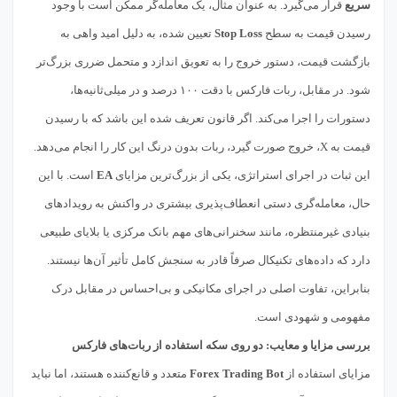
سریع
قرار می‌گیرد. به عنوان مثال، یک معامله‌گر ممکن است با وجود
رسیدن قیمت به سطح
Stop Loss
تعیین شده، به دلیل امید واهی به
بازگشت قیمت، دستور خروج را به تعویق اندازد و متحمل ضرری بزرگ‌تر
شود. در مقابل، ربات فارکس با دقت ۱۰۰ درصد و در میلی‌ثانیه‌ها،
دستورات را اجرا می‌کند. اگر قانون تعریف شده این باشد که با رسیدن
قیمت به X، خروج صورت گیرد، ربات بدون درنگ این کار را انجام می‌دهد.
این ثبات در اجرای استراتژی، یکی از بزرگ‌ترین مزایای
EA
است. با این
حال، معامله‌گری دستی انعطاف‌پذیری بیشتری در واکنش به رویدادهای
بنیادی غیرمنتظره، مانند سخنرانی‌های مهم بانک مرکزی یا بلایای طبیعی
دارد که داده‌های تکنیکال صرفاً قادر به سنجش کامل تأثیر آن‌ها نیستند.
بنابراین، تفاوت اصلی در اجرای مکانیکی و بی‌احساس در مقابل درک
مفهومی و شهودی است.
بررسی مزایا و معایب: دو روی سکه استفاده از ربات‌های فارکس
مزایای استفاده از
Forex Trading Bot
متعدد و قانع‌کننده هستند، اما نباید