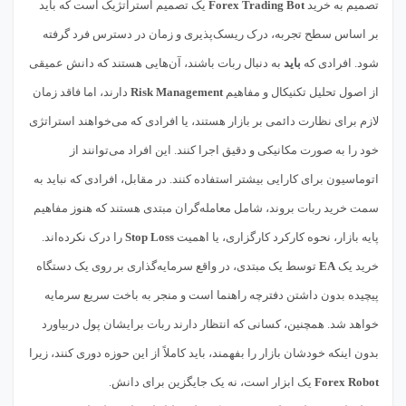
تصمیم به خرید
Forex Trading Bot
یک تصمیم استراتژیک است که باید
بر اساس سطح تجربه، درک ریسک‌پذیری و زمان در دسترس فرد گرفته
شود. افرادی که
باید
به دنبال ربات باشند، آن‌هایی هستند که دانش عمیقی
از اصول تحلیل تکنیکال و مفاهیم
Risk Management
دارند، اما فاقد زمان
لازم برای نظارت دائمی بر بازار هستند، یا افرادی که می‌خواهند استراتژی
خود را به صورت مکانیکی و دقیق اجرا کنند. این افراد می‌توانند از
اتوماسیون برای کارایی بیشتر استفاده کنند. در مقابل، افرادی که نباید به
سمت خرید ربات بروند، شامل معامله‌گران مبتدی هستند که هنوز مفاهیم
پایه بازار، نحوه کارکرد کارگزاری، یا اهمیت
Stop Loss
را درک نکرده‌اند.
خرید یک
EA
توسط یک مبتدی، در واقع سرمایه‌گذاری بر روی یک دستگاه
پیچیده بدون داشتن دفترچه راهنما است و منجر به باخت سریع سرمایه
خواهد شد. همچنین، کسانی که انتظار دارند ربات برایشان پول دربیاورد
بدون اینکه خودشان بازار را بفهمند، باید کاملاً از این حوزه دوری کنند، زیرا
Forex Robot
یک ابزار است، نه یک جایگزین برای دانش.