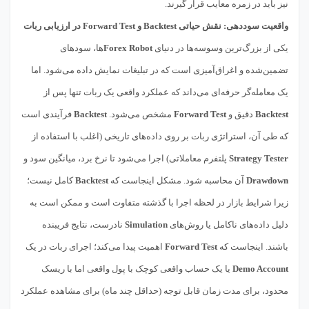
نیز باید در زمره معایب قرار گیرند.
واقعیت سوددهی: نقش حیاتی Backtest و Forward Test در ارزیابی ربات
یکی از بزرگ‌ترین وسوسه‌ها در دنیای
Forex Robot
ها، سودهای
تضمین‌شده و اغراق‌آمیزی است که در تبلیغات نمایش داده می‌شود. اما
یک معامله‌گر حرفه‌ای می‌داند که عملکرد واقعی یک ربات تنها پس از
Backtest
دقیق و
Forward Test
مشخص می‌شود.
Backtest
فرآیندی است
که طی آن، استراتژی ربات بر روی داده‌های تاریخی (اغلب با استفاده از
Strategy Tester
پلتفرم معاملاتی) اجرا می‌شود تا نرخ برد، میانگین سود و
Drawdown
آن محاسبه شود. مشکل اینجاست که
Backtest
کامل نیست؛
زیرا شرایط بازار در لحظه اجرا با گذشته متفاوت است و ممکن است به
دلیل داده‌های ناکامل یا روش‌های
Simulation
نادرست، نتایج فریبنده
باشند. اینجاست که
Forward Test
اهمیت پیدا می‌کند؛ اجرای ربات در یک
Demo Account
یا یک حساب واقعی کوچک با پول واقعی اما با ریسک
محدود، برای مدت زمان قابل توجه (حداقل چند ماه) برای مشاهده عملکرد