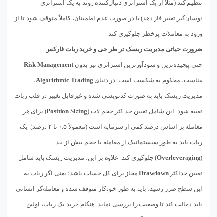
تنظیم کند (مثلاً از یک استراتژی دنبال‌کننده روند به یک استراتژی
نوسان‌گیر تغییر فاز دهد) یا در صورت عدم اطمینان، کاملاً متوقف شود تا از
ورود به معاملات پرخطر جلوگیری کند.
ضرورت حیاتی مدیریت ریسک در طراحی و خرید ربات فارکس
حتی پیچیده‌ترین و سودآورترین استراتژی نیز بدون
Risk Management
مناسب، محکوم به شکست است. در دنیای
Algorithmic Trading
،
مدیریت ریسک باید به صورت کدنویسی شده و غیرقابل تغییر در قلب ربات
تعبیه شود. این شامل تعیین حداکثر حجم لات (
Position Sizing
) برای هر
معامله بر اساس درصد کمی از سرمایه است (معمولاً ۰.۵ تا ۲ درصد). یک
ربات باید به طور سیستماتیک از معامله با حجم بیش از حد
(
Overleveraging
) جلوگیری کند. علاوه بر این، مدیریت ریسک باید شامل
تعیین حداکثر
Drawdown
مجاز برای کل حساب باشد؛ یعنی اگر ربات به
این سطح ضرر رسید، باید به طور خودکار متوقف شده و معامله‌گر انسانی
باید دخالت کند تا وضعیت را بررسی نماید. هنگام خرید یک ربات، اولین