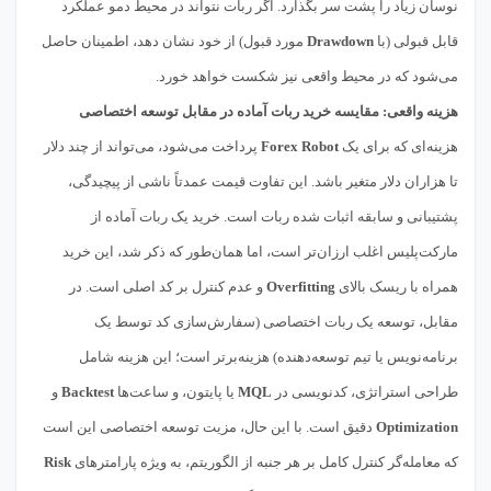
نوسان زیاد را پشت سر بگذارد. اگر ربات نتواند در محیط دمو عملکرد
قابل قبولی (با
Drawdown
مورد قبول) از خود نشان دهد، اطمینان حاصل
می‌شود که در محیط واقعی نیز شکست خواهد خورد.
هزینه واقعی: مقایسه خرید ربات آماده در مقابل توسعه اختصاصی
هزینه‌ای که برای یک
Forex Robot
پرداخت می‌شود، می‌تواند از چند دلار
تا هزاران دلار متغیر باشد. این تفاوت قیمت عمدتاً ناشی از پیچیدگی،
پشتیبانی و سابقه اثبات شده ربات است. خرید یک ربات آماده از
مارکت‌پلیس اغلب ارزان‌تر است، اما همان‌طور که ذکر شد، این خرید
همراه با ریسک بالای
Overfitting
و عدم کنترل بر کد اصلی است. در
مقابل، توسعه یک ربات اختصاصی (سفارش‌سازی کد توسط یک
برنامه‌نویس یا تیم توسعه‌دهنده) هزینه‌برتر است؛ این هزینه شامل
طراحی استراتژی، کدنویسی در
MQL
یا پایتون، و ساعت‌ها
Backtest
و
Optimization
دقیق است. با این حال، مزیت توسعه اختصاصی این است
که معامله‌گر کنترل کامل بر هر جنبه از الگوریتم، به ویژه پارامترهای
Risk