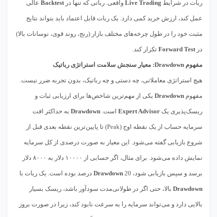
ربات در شرایط
Live Trading
واقعی. رباتی که تنها در
Backtest
عالی
عمل کند، ارزش خرید کمی دارد. یک ربات قابل اعتماد باید بتواند نتایج
مثبت خود را در طول چرخه‌های مختلف بازار (رنج، روند قوی، نوسانات بالا)
در
Forward Test
تکرار کند.
مفهوم Drawdown: معیار سنجش سلامت استراتژی رباتیک
هیچ استراتژی معاملاتی، چه دستی و چه رباتیک، بدون تجربه ضرر نیست.
مفهوم
Drawdown
یکی از مهم‌ترین شاخص‌ها برای ارزیابی ثبات و
ریسک‌پذیری یک
Expert Advisor
است.
Drawdown
به حداکثر افت
سرمایه حساب از یک نقطه اوج (Peak) تا پایین‌ترین نقطه بعدی قبل از
شروع بازیابی گفته می‌شود. این معیار به صورت درصدی از کل سرمایه
نمایش داده می‌شود. برای مثال، اگر حسابی از ۱۰۰۰۰ دلار به ۸۰۰۰ دلار
برسد و سپس بازیابی شود،
20 درصد بوده است. یک ربات با
Drawdown
Drawdown
بالا، حتی اگر در طولانی‌مدت سودآور باشد، ریسک بسیار
بالایی دارد و می‌تواند سرمایه را به سرعت نابود کند، زیرا در صورت بروز