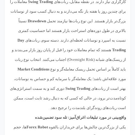
کارگزاری نیاز دارند. در نقطه مقابل، ربات‌های
Swing Trading
معاملات را
برای چندین روز یا هفته باز نگه می‌دارند و به دنبال کسب سود از نوسانات
بزرگ‌تر بازار هستند. این نوع ربات‌ها نیازمند تحمل
Drawdown
نسبتاً
بالاتری در طول دوره‌های استراحت بازار هستند اما حساسیت کمتری
نسبت به اسپرد و نوسانات لحظه‌ای دارند. دسته سوم، ربات‌های
Day
Trading
هستند که تمام معاملات خود را قبل از پایان روز بازار می‌بندند و
از ریسک‌های شبانه (Overnight Risk) اجتناب می‌کنند. انتخاب نوع ربات
باید کاملاً بر اساس تحمل ریسک معامله‌گر و نوع
Market Conditions
مورد علاقه‌اش باشد؛ یک معامله‌گر با سرمایه کم و حساس به نوسانات،
بهتر است از ربات‌های
Swing Trading
دوری کند و به سمت استراتژی‌های
کوتاه‌مدت‌تر برود، در حالی که کسی که به دنبال رشد ثابت است، ممکن
است ربات‌های روندگرای بلندمدت را ترجیح دهد.
واقع‌بینی در مورد تبلیغات اغراق‌آمیز: تله سود تضمین‌شده
یکی از بزرگ‌ترین چالش‌ها برای خریداران بالقوه
Forex Robot
ها، حجم