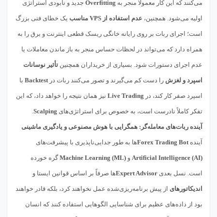
می‌کنند که این کار معمولاً منجر به
Overfitting
جدید و نابودی استراتژی
اولیه می‌شود. همچنین،
عدم استفاده از VPS مناسب
یک خطای فنی بزرگ
است؛ اجرای ربات بر روی رایانه خانگی ریسک قطعی اینترنت و برق را به
همراه دارد که می‌تواند در لحظات حساس منجر به باز ماندن معاملات یا
عدم اجرای دستورات شود. بسیاری از خریداران همچنین
تأثیر نوسانات
اسپرد و لغزش
را دست کم می‌گیرند و تصور می‌کنند ربات در
Backtest
با
اسپرد صفر کار کند، در
Live Trading
نیز همان نتیجه را خواهد داد، که این
تفکر کاملاً نادرست است، به خصوص برای استراتژی‌های
Scalping
.
آینده ربات‌های معامله‌گر: همگرایی با هوش مصنوعی و یادگیری ماشینی
آینده
Forex Trading Bot
ها به طور جدایی‌ناپذیری با پیشرفت‌های
Artificial Intelligence (AI)
و
Machine Learning (ML)
گره خورده
است. نسل بعدی
Expert Advisor
ها صرفاً بر اساس قوانین ایستا و
اندیکاتورهای
از پیش برنامه‌ریزی‌شده عمل نخواهند کرد، بلکه قادر خواهند
بود از داده‌های عظیم برای شناسایی الگوهایی استفاده کنند که انسان