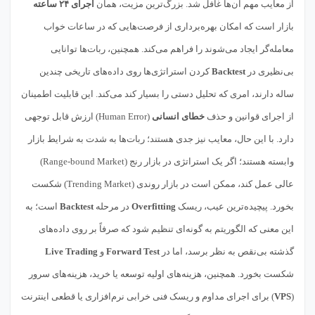
از معایب مهم آن‌ها غافل شد. بزرگ‌ترین مزیت، همان
اجرای ۲۴ ساعته
بازار است که امکان بهره‌برداری از فرصت‌هایی که در ساعات خواب
معامله‌گر ایجاد می‌شوند را فراهم می‌کند. همچنین، ربات‌ها توانایی
بی‌نظیری در
Backtest
کردن استراتژی‌ها روی داده‌های تاریخی چندین
ساله دارند، امری که تحلیل دستی را بسیار کند می‌کند. این قابلیت اطمینان
از اجرای قوانین و حذف
خطای انسانی
(Human Error) ارزش قابل توجهی
دارد. با این حال، معایب نیز جدی هستند؛ ربات‌ها به شدت به شرایط بازار
وابسته هستند؛ اگر یک استراتژی در بازار رنج (Range-bound Market)
عالی عمل کند، ممکن است در بازار روندی (Trending Market) شکست
بخورد. پیچیده‌ترین عیب، ریسک
Overfitting
در مرحله
Backtest
است؛ به
این معنی که الگوریتم به گونه‌ای تنظیم شود که صرفاً بر روی داده‌های
گذشته بی‌نقص به نظر برسد، اما در
Forward Test
و
Live Trading
شکست بخورد. همچنین، هزینه‌های اولیه توسعه یا خرید، هزینه‌های سرور
(
VPS
) برای اجرای مداوم و ریسک فنی خرابی نرم‌افزاری یا قطعی اینترنت