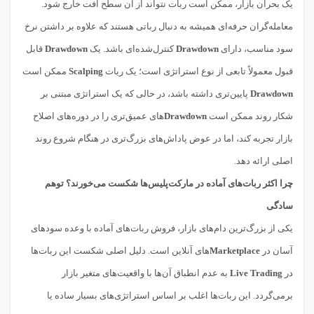
یک بحران بازار، ممکن است ربات نتواند از آن سطح افت خارج شود.
معامله‌گران حرفه‌ای همیشه به دنبال رباتی هستند که علاوه بر داشتن نرخ
سود مناسب، دارای
Drawdown
کنترل‌شده‌ای باشد. یک
Drawdown
قابل
قبول معمولاً تابعی از نوع استراتژی است؛ یک ربات
Scalping
ممکن است
Drawdown
پایین‌تری داشته باشد، در حالی که یک استراتژی مبتنی بر
شکار روند ممکن است
Drawdown
های عمیق‌تری را در دوره‌های اصلاح
بازار تجربه کند، اما در عوض پاداش‌های بزرگ‌تری در هنگام شروع روند
اصلی ارائه دهد.
چرا اکثر ربات‌های آماده در مارکت‌پلیس‌ها شکست می‌خورند؟ توهم
سادگی
یکی از بزرگ‌ترین دام‌های بازار، فروش ربات‌های آماده با وعده سودهای
آسان در
Marketplace
های آنلاین است. دلیل اصلی شکست این ربات‌ها
در
Live Trading
به عدم انطباق آن‌ها با واقعیت‌های متغیر بازار
برمی‌گردد. این ربات‌ها اغلب بر اساس استراتژی‌های بسیار ساده یا