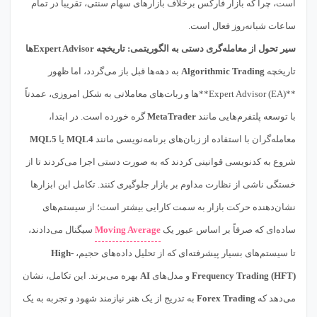
است، چرا که بازار فارکس برخلاف بازارهای سهام سنتی، تقریباً در تمام
ساعات شبانه‌روز فعال است.
سیر تحول از معامله‌گری دستی به الگوریتمی: تاریخچه Expert Advisorها
تاریخچه
Algorithmic Trading
به دهه‌ها قبل باز می‌گردد، اما ظهور
**Expert Advisor (EA)**ها و ربات‌های معاملاتی به شکل امروزی، عمدتاً
با توسعه پلتفرم‌هایی مانند
MetaTrader
گره خورده است. در ابتدا،
معامله‌گران با استفاده از زبان‌های برنامه‌نویسی مانند
MQL4
یا
MQL5
شروع به کدنویسی قوانینی کردند که به صورت دستی اجرا می‌کردند تا از
خستگی ناشی از نظارت مداوم بر بازار جلوگیری کنند. تکامل این ابزارها
نشان‌دهنده حرکت بازار به سمت کارایی بیشتر است؛ از سیستم‌های
ساده‌ای که صرفاً بر اساس عبور یک
Moving Average
سیگنال می‌دادند،
تا سیستم‌های بسیار پیشرفته‌ای که از تحلیل داده‌های حجیم،
High-
Frequency Trading (HFT)
و مدل‌های
AI
بهره می‌برند. این تکامل، نشان
می‌دهد که
Forex Trading
به تدریج از یک هنر نیازمند شهود و تجربه به یک