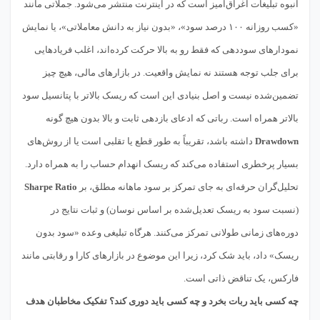
انبوه تبلیغات اغراق‌آمیز است که در اینترنت منتشر می‌شود. جملاتی مانند
«کسب روزانه ۱۰۰ درصد سود»، «بدون نیاز به دانش معاملاتی»، یا نمایش
نمودارهای سوددهی که فقط رو به بالا حرکت کرده‌اند، اغلب فریادهایی
برای جلب توجه هستند نه نمایش واقعیت. در بازارهای مالی، هیچ چیز
تضمین‌شده نیست و اصل بنیادی این است که ریسک بالاتر با پتانسیل سود
بالاتر همراه است. رباتی که ادعای بازدهی ثابت و بالا بدون هیچ گونه
Drawdown
داشته باشد، تقریباً به طور قطع یا تقلبی است یا از روش‌های
بسیار پرخطری استفاده می‌کند که ریسک انهدام حساب را به همراه دارد.
تحلیل‌گران حرفه‌ای به جای تمرکز بر سود ماهانه مطلق، بر
Sharpe Ratio
(نسبت سود به ریسک تعدیل‌شده بر اساس نوسان) و ثبات نتایج در
دوره‌های زمانی طولانی تمرکز می‌کنند. هرگاه تبلیغی وعده «سود بدون
ریسک» داد، باید شک کرد، زیرا این موضوع در بازارهای کارا و رقابتی مانند
فارکس، یک تناقض ذاتی است.
چه کسی باید ربات بخرد و چه کسی باید دوری کند؟ تفکیک مخاطبان هدف