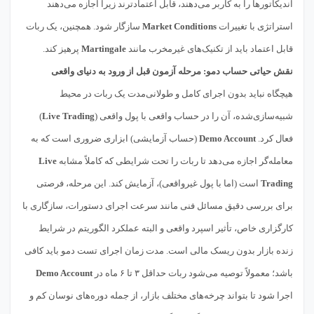
اندیکاتورها را به کاربر می‌دهند، قابل اعتمادترند زیرا اجازه می‌دهند
استراتژی با تغییرات
Market Conditions
سازگار شود. همچنین، یک ربات
قابل اعتماد باید از تکنیک‌های غیرمخرب مانند
Martingale
پرهیز کند.
نقش حیاتی حساب دمو: مرحله آزمون قبل از ورود به دنیای واقعی
هیچگاه نباید بدون اجرای کامل و طولانی‌مدت یک ربات در محیط
شبیه‌سازی‌شده، آن را در حساب واقعی با پول واقعی (
Live Trading
)
فعال کرد.
Demo Account
(حساب آزمایشی) ابزاری ضروری است که به
معامله‌گر اجازه می‌دهد تا ربات را تحت شرایطی که کاملاً مشابه
Live
Trading
است (اما با پول غیرواقعی)، آزمایش کند. این مرحله، فرصتی
برای بررسی دقیق مسائل فنی مانند سرعت اجرای دستورات، سازگاری با
کارگزاری خاص، تأثیر اسپرد واقعی و البته عملکرد الگوریتم در شرایط
زنده بازار بدون ریسک مالی است. مدت زمان اجرای تست دمو باید کافی
باشد؛ معمولاً توصیه می‌شود ربات حداقل ۳ تا ۶ ماه در
Demo Account
اجرا شود تا بتواند چرخه‌های مختلف بازار، از جمله دوره‌های نوسان کم و