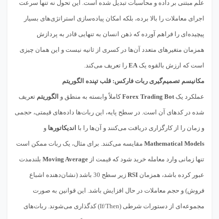
علم مبتنی بر داده و محاسبات تبدیل شده است. این تحول نه تنها سرعت
اجرای معاملات را بالا برده، بلکه امکان پیاده‌سازی استراتژی‌های بسیار
پیچیده‌ای را فراهم آورده که ذهن انسان به تنهایی قادر به پردازش
همزمان متغیرهای متعدد آن‌ها در کسری از ثانیه نیست و این همان چیزی
است که ارزش بالقوه یک
EA
را تعریف می‌کند.
مکانیسم تصمیم‌گیری ربات فارکس: قلب تپنده الگوریتم
عملکرد یک
Forex Trading Bot
کاملاً وابسته به منطق و
الگوریتم
تعریف
شده در کدهای آن است. در سطح پایه، این ربات‌ها داده‌های قیمتی، حجمی
و زمان را از کارگزاری دریافت می‌کنند و آن‌ها را با
اندیکاتورها
و
Mathematical Models
مقایسه می‌کنند. برای مثال، یک ربات ممکن است
تنها زمانی وارد معامله خرید شود که قیمت از
Moving Average
بلندمدت
عبور کرده باشد، همزمان
RSI
زیر سطح 30 باشد (نشان‌دهنده اشباع
فروش) و حجم معاملات در حال افزایش باشد. این قوانین به صورت
مجموعه‌ای از دستورات شرطی (If/Then) کدگذاری می‌شوند. ربات‌های