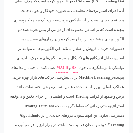
Trading Bot
یا
Expert Advisor (EA)
ظهور کرده است که هدف اصلی
آن، اجرای استراتژی‌های معاملاتی به صورت خودکار و بدون دخالت
مستقیم انسان است. ربات فارکس در هسته خود، یک برنامه کامپیوتری
پیچیده است که بر اساس مجموعه‌ای از قوانین از پیش تعریف‌شده و
الگوریتم‌های مشخص، بازار را رصد کرده و در زمان‌های تعیین‌شده،
دستورات خرید یا فروش را صادر می‌کند. این الگوریتم‌ها می‌توانند بر
اساس تحلیل
اندیکاتورهای تکنیکال
مانند میانگین‌های متحرک، باندهای
بولینگر، یا نوسانگرهایی چون
RSI
و
MACD
عمل کنند، یا حتی از مدل‌های
پیچیده‌تر
Machine Learning
برای پیش‌بینی حرکت‌های بازار بهره ببرند.
عملکرد اصلی این ربات‌ها، حذف عامل انسانی، یعنی
احساسات
مانند
ترس و طمع، از فرآیند
Trading
است و اطمینان از اجرای دقیق و بی‌وقفه
استراتژی، حتی زمانی که معامله‌گر به صفحه
Trading Terminal
دسترسی ندارد. این اتوماسیون، مرزهای جدیدی را در
Algorithmic
Trading
گشوده و امکان فعالیت 24 ساعته در بازار ارز را فراهم آورده