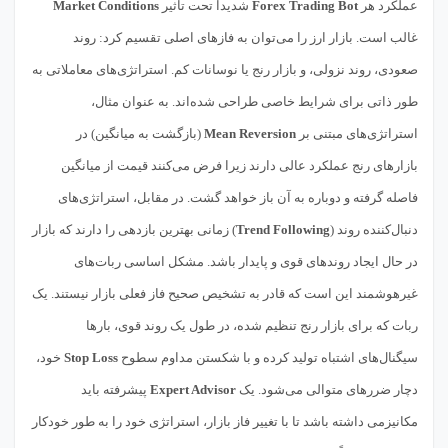
عملکرد هر
Forex Trading Bot
شدیداً تحت تأثیر
Market Conditions
غالب است. بازار ارز را می‌توان به فازهای اصلی تقسیم کرد: روند
صعودی، روند نزولی، و بازار رنج یا نوسانات کم. استراتژی‌های معاملاتی به
طور ذاتی برای شرایط خاصی طراحی شده‌اند. به عنوان مثال،
استراتژی‌های مبتنی بر
Mean Reversion
(بازگشت به میانگین) در
بازارهای رنج عملکرد عالی دارند زیرا فرض می‌کنند قیمت از میانگین
فاصله گرفته و دوباره به آن باز خواهد گشت. در مقابل، استراتژی‌های
دنبال‌کننده روند (
Trend Following
) زمانی بهترین بازدهی را دارند که بازار
در حال ایجاد روندهای قوی و پایدار باشد. مشکل اساسی ربات‌های
غیرهوشمند این است که قادر به تشخیص صحیح فاز فعلی بازار نیستند. یک
ربات که برای بازار رنج تنظیم شده، در طول یک روند قوی، بارها
سیگنال‌های اشتباه تولید کرده و با شکستن مداوم سطوح
Stop Loss
خود،
دچار ضررهای متوالی می‌شود. یک
Expert Advisor
پیشرفته باید
مکانیزمی داشته باشد تا با تغییر فاز بازار، استراتژی خود را به طور خودکار