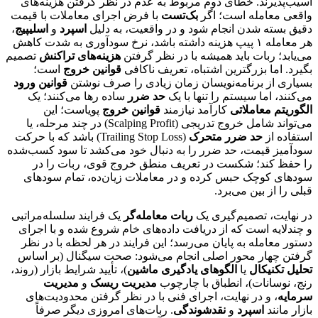
آسیب‌پذیرند. خطای دوم مربوط به عدم در نظر گرفتن هزینه‌های
واقعی معامله است؛ اگر
بک‌تست
با فرض اجرای معاملات با قیمت
دقیق بسته شدن انجام شود و در واقعیت، به دلیل
اسپرد
و
اسلیپیج
،
هر معامله ۱ پیپ هزینه داشته باشد، نرخ سودآوری به شدت کاهش
می‌یابد؛ ربات باید همیشه با در نظر گرفتن
هزینه‌های تراکنش
تصمیم
بگیرد. اما بزرگترین اشتباه، تعریف ناکافی
قوانین خروج
است؛
بسیاری از برنامه‌نویسان زمان زیادی را صرف نوشتن
قوانین ورود
می‌کنند، اما سیستم را تنها با یک
حد ضرر
ساده رها می‌کنند؛ یک
الگوریتم معاملاتی
کارآمد نیازمند
قوانین خروج
پویاست؛ این
می‌تواند شامل خروج تدریجی (Scalping Profit) در چند مرحله، یا
استفاده از
حد ضرر متحرک
(Trailing Stop Loss) باشد که با حرکت
سودآمیز قیمت، حد ضرر را به دنبال خود می‌کشد تا سود کسب‌شده
را حفظ کند؛ شکست در تعریف منطق خروج قوی، ربات را در
سودهای کوچک حبس کرده و در معاملات زیان‌ده، تمام سودهای
قبلی را از بین می‌برد.
در نهایت، تصمیم‌گیری یک
ربات معامله‌گر
یک فرایند سلسله‌مراتبی
و چندلایه است که از دریافت داده‌های خام شروع شده و با اجرای
دستور معامله به پایان می‌رسد؛ این فرایند در هر لحظه با در نظر
گرفتن چهار محور اصلی انجام می‌شود: صحت سیگنال (بر اساس
تحلیل تکنیکال
یا
الگوهای یادگیری ماشین
)، تأیید شرایط بازار (روند،
رنج، نوسانات)، انطباق با چارچوب
مدیریت ریسک
و
مدیریت
سرمایه
، و در نهایت، اجرای فنی با در نظر گرفتن محدودیت‌های
بازار مانند
اسپرد
و
نقدشوندگی
. ربات‌های امروزی دیگر صرفاً