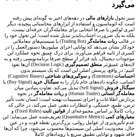
می‌گیرد
سیر تحول
بازارهای مالی
در دهه‌های اخیر به گونه‌ای پیش رفته
است که اتوماسیون و استفاده از ابزارهای محاسباتی پیچیده، دیگر
امری لوکس یا صرفاً انتخابی برای معامله‌گران حرفه‌ای نیست،
بلکه به یک ضرورت اجتناب‌ناپذیر تبدیل شده است؛ این تحول خود را
در قالب
ربات معامله‌گر
(Trading Bot) یا سیستم‌های معاملاتی
خودکار نشان می‌دهد که توانایی اجرای میلیون‌ها دستورالعمل را در
کسری از ثانیه فراهم می‌آورند. برای درک عمیق نحوه عملکرد این
موجودات دیجیتال، باید فراتر از سطح صرفاً برنامه‌نویسی رفته و به
لایه‌های عمیق‌تر
منطق تصمیم‌گیری
(Decision Logic) آن‌ها نفوذ
کنیم؛ در واقع، پرسش اصلی این است که یک سیستم بدون
احساسات
(Emotions) و
سوگیری‌های شناختی
(Cognitive Biases)
انسانی، چگونه داده‌های خام بازار را به
سیگنال خرید
(Buy Signal) یا
سیگنال فروش
(Sell Signal) تبدیل می‌کند. تفاوت بنیادین میان
معامله‌گر انسانی
(Human Trader) و
ربات معامله‌گر
در نحوه
پردازش اطلاعات و اجرای تصمیمات نهفته است؛ انسان تحت تأثیر
ترس، طمع، خستگی، و انتظارات ذهنی عمل می‌کند، در حالی که
ربات کاملاً بر اساس مجموعه‌ای از
قوانین ثابت
(Fixed Rules) و
معیارهای کمی
(Quantitative Metrics) تعریف‌شده عمل می‌نماید؛ این
عدم تأثیرپذیری از عوامل روانی، بزرگ‌ترین نقطه قوت و در عین
حال، محدودیت اصلی این سیستم‌ها محسوب می‌شود، چرا که آن‌ها
فاقد شهود و توانایی تطبیق سریع با رویدادهای کاملاً