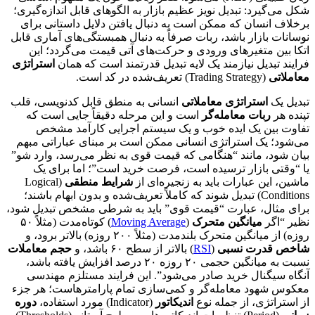
شکل می‌گیرد: تبدیل نویز عظیم بازار به الگوهای قابل اندازه‌گیری؛
برخلاف انسان که ممکن است به دنبال یافتن دلایل داستانی برای
نوسانات بازار باشد، ربات صرفاً به دنبال همبستگی‌های آماری قابل
اتکا بین متغیرهای ورودی و حرکت‌های آتی قیمت می‌گردد؛ این
فرایند تبدیل نیازمند یک لایه تبدیل قدرتمند است که همان
استراتژی
معاملاتی
(Trading Strategy) تعریف‌شده در کد است.
تبدیل یک
استراتژی معاملاتی
انسانی به منطق قابل کدنویسی، قلب
تپنده هر
ربات معامله‌گر
است و این مرحله دقیقاً جایی است که
تفاوت بین یک ایده خوب و یک سیستم اجرایی کارآمد مشخص
می‌شود؛ یک استراتژی انسانی ممکن است بر مبنای عباراتی مبهم
بیان شود، مانند “هنگامی که قیمت قوی به نظر می‌رسد، وارد شو”
یا “وقتی بازار ترسیده است، فرصت خرید است”؛ اما برای یک
ماشین، این عبارات باید به زنجیره‌ای از
شرایط منطقی
(Logical
Conditions) تبدیل شوند که کاملاً تعریف‌شده و بدون ابهام باشند؛
برای مثال، عبارت “قیمت قوی” باید به شرطی مشخص تبدیل شود،
نظیر “اگر
میانگین متحرک
(
Moving Average
) کوتاه‌مدت (مثلاً ۵۰
روزه) از میانگین متحرک بلندمدت (مثلاً ۲۰۰ روزه) بالاتر برود، و
شاخص قدرت نسبی
(
RSI
) بالاتر از سطح ۶۰ باشد، و
حجم معاملات
نسبت به میانگین حجمی ۲۰ روزه ۲۰ درصد افزایش یافته باشد،
آنگاه سیگنال خرید صادر می‌شود”. این فرایند مستلزم مهندسی
معکوس شهود معامله‌گر و کمی‌سازی تمام پارامترهاست؛ هر جزء
از استراتژی، از جمله نوع
اندیکاتور
(Indicator) مورد استفاده،
دوره