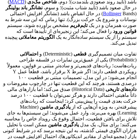
باشد (تأیید روند صعودی بلندمدت)؛ دوم،
شاخص مک‌دی
(
MACD
)
در حال صعود باشد (تأیید شتاب مثبت)؛ و سوم،
نشانگر باند بولینگر
(
Bollinger
Bands) در حال انقباض باشد (نشانگر افزایش احتمالی
نوسانات و شروع یک حرکت بزرگ). تنها زمانی که این سه شرط به
صورت همزمان و در یک
تایم‌فریم
مشخص برآورده شوند، سیستم
قوانین ورود
را فعال می‌کند؛ این زنجیره‌ای از تأییدها است که
سیستم را از یک سیستم ساده‌انگار به یک
الگوریتم معاملاتی
پیچیده
تبدیل می‌کند.
تفاوت میان تصمیم‌گیری
قطعی
(Deterministic) و
احتمالاتی
(Probabilistic) یکی از عمیق‌ترین تمایزات در فلسفه طراحی
ربات‌هاست؛ ربات‌های قدیمی‌تر و ساده‌تر مبتنی بر قوانین، معمولاً
رویکردی قطعی دارند: اگر شرط X برقرار باشد، قطعاً عمل Y
انجام می‌شود؛ در این مدل، تصمیمات مبتنی بر قطعیت ۱۰۰
درصدی هستند، هرچند که این قطعیت تنها در چارچوب مفروضات و
داده‌های تاریخی
(Historical Data) صدق می‌کند؛ اما بازارهای مالی
ذاتاً ماهیتی احتمالی دارند و هرگز نمی‌توان با قطعیت ۱۰۰ درصد
حرکت بعدی قیمت را پیش‌بینی کرد؛ اینجاست که ربات‌های
پیشرفته‌تر، به ویژه آن‌هایی که از
یادگیری ماشین
(Machine
Learning) بهره می‌برند، وارد عمل می‌شوند؛ این سیستم‌ها به جای
تلاش برای یافتن قطعیت، احتمال وقوع یک رویداد خاص را محاسبه
می‌کنند؛ برای مثال، یک مدل
یادگیری ماشین
ممکن است با تحلیل
هزاران الگوی قیمتی گذشته، به این نتیجه برسد که در شرایط کنونی
بازار (مجموعه‌ای از مقادیر اندیکاتورها)، احتمال افزایش قیمت در