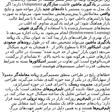
مبتنی بر
یادگیری ماشین
قابلیت
سازگاری
(Adaptation) دارند؛ اگر
یک مدل به صورت مستمر با
داده‌های جدید
بازار مواجه شود و نتایج
واقعی
معاملاتش با پیش‌بینی‌هایش مقایسه شود، می‌تواند به صورت
پویا پارامترهای داخلی خود را به‌روزرسانی کند تا با شرایط غالب
بازار هماهنگ شود؛ این فرایند یادگیری مداوم، که اغلب در
محیط‌های شبیه‌سازی‌شده یا با استفاده از
یادگیری تقویتی
(Reinforcement Learning) انجام می‌شود، به ربات اجازه می‌دهد تا
درک بهتری از ظرافت‌های بازار پیدا کند؛ به عنوان مثال، یک
ربات
یادگیری ماشین
می‌تواند تشخیص دهد که در طول
روندهای صعودی
قوی،
اندیکاتور
RSI با سطوح بالاتر از ۸۰ همچنان به خرید سیگنال
می‌دهد (چون بازار “بیش از حد خرید شده” نیست)، در حالی که در
بازارهای خنثی، هرگونه نفوذ به ناحیه بالای ۷۰ نشانه‌ای از برگشت
قریب‌الوقوع است؛ این تفاوت در تفسیر
اندیکاتورها
بسته به شرایط
محیطی، قدرت اصلی سیستم‌های هوشمند است.
خطاهای رایج در طراحی منطق تصمیم‌گیری
ربات معامله‌گر
معمولاً
از سهل‌انگاری در یکی از سه حوزه کلیدی نشأت می‌گیرند: طراحی
استراتژی،
مدیریت ریسک
، یا اجرای فنی؛ در حوزه استراتژی،
شایع‌ترین خطا، نادیده گرفتن
تایم‌فریم‌های
مختلف است؛ یک ربات
ممکن است بر اساس تحلیل یک ساعته سیگنال خرید صادر کند، در
حالی که در
تایم‌فریم
روزانه، بازار در یک
روند نزولی
قدرتمند قرار
دارد؛ ربات‌های ضعیف فاقد یک سلسله مراتب تأیید متقابل بین
تایم‌فریم‌ها
هستند و به همین دلیل در برابر تغییر جهت‌های بزرگ