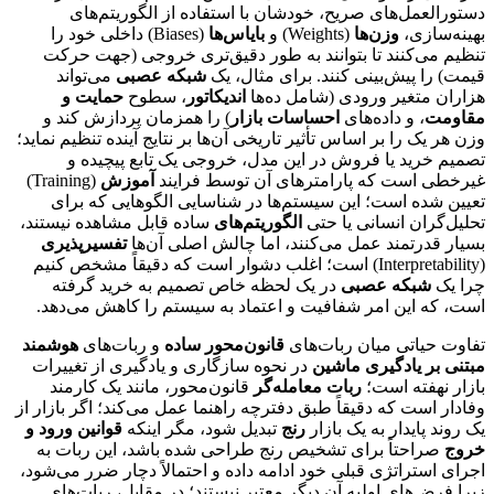
دستورالعمل‌های صریح، خودشان با استفاده از الگوریتم‌های
بهینه‌سازی،
وزن‌ها
(Weights) و
بایاس‌ها
(Biases) داخلی خود را
تنظیم می‌کنند تا بتوانند به طور دقیق‌تری خروجی (جهت حرکت
قیمت) را پیش‌بینی کنند. برای مثال، یک
شبکه عصبی
می‌تواند
هزاران متغیر ورودی (شامل ده‌ها
اندیکاتور
، سطوح
حمایت و
مقاومت
، و داده‌های
احساسات بازار
) را همزمان پردازش کند و
وزن هر یک را بر اساس تأثیر تاریخی آن‌ها بر نتایج آینده تنظیم نماید؛
تصمیم خرید یا فروش در این مدل، خروجی یک تابع پیچیده و
غیرخطی است که پارامترهای آن توسط فرایند
آموزش
(Training)
تعیین شده است؛ این سیستم‌ها در شناسایی الگوهایی که برای
تحلیل‌گران انسانی یا حتی
الگوریتم‌های
ساده قابل مشاهده نیستند،
بسیار قدرتمند عمل می‌کنند، اما چالش اصلی آن‌ها
تفسیرپذیری
(Interpretability) است؛ اغلب دشوار است که دقیقاً مشخص کنیم
چرا یک
شبکه عصبی
در یک لحظه خاص تصمیم به خرید گرفته
است، که این امر شفافیت و اعتماد به سیستم را کاهش می‌دهد.
تفاوت حیاتی میان ربات‌های
قانون‌محور ساده
و ربات‌های
هوشمند
مبتنی بر یادگیری ماشین
در نحوه سازگاری و یادگیری از تغییرات
بازار نهفته است؛
ربات معامله‌گر
قانون‌محور، مانند یک کارمند
وفادار است که دقیقاً طبق دفترچه راهنما عمل می‌کند؛ اگر بازار از
یک روند پایدار به یک بازار
رنج
تبدیل شود، مگر اینکه
قوانین ورود و
خروج
صراحتاً برای تشخیص رنج طراحی شده باشد، این ربات به
اجرای استراتژی قبلی خود ادامه داده و احتمالاً دچار ضرر می‌شود،
زیرا فرض‌های اولیه آن دیگر معتبر نیستند؛ در مقابل، ربات‌های