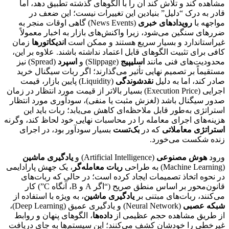
مشاهده کند و تلاش کند آن را با الگوهای گذشته تطبیق دهد، اما
قادر به درک “دلیل” بنیادین این تغییرات نیست؛ این ضعف در
مواجهه با
رویدادهای خبری
(News Events) گاهی اوقات منجر به
ضررهای سنگین می‌شود، زیرا واکنش‌های بازار به اخبار معمولاً
غیراستاندارد و بسیار سریع هستند و ممکن است
اندیکاتورها
زمان
کافی برای تثبیت الگوهای قابل اعتماد نداشته باشند. علاوه بر این،
محدودیت‌های فنی مانند
اسلیپیج
(Slippage) و
اسپرد
(Spread) نیز
مستقیماً بر تصمیم نهایی تأثیر می‌گذارند؛ اگر ربات سیگنال خرید
صادر کند، اما به دلیل
نقدشوندگی
(Liquidity) پایین بازار، قیمت
اجرایی (Execution Price) بسیار بالاتر از قیمت مورد انتظار در زمان
صدور سیگنال باشد (لغزش مثبت یا منفی)، سودآوری مورد انتظار
استراتژی به‌طور قابل ملاحظه‌ای کاهش می‌یابد؛ ربات باید این
هزینه‌های اجرای معامله را در محاسبات نهایی خود لحاظ کند، وگرنه
استراتژی معاملاتی
که در
بک‌تست
بسیار سودآور بود، در اجرای
زنده شکست می‌خورد.
ورود
هوش مصنوعی
(Artificial Intelligence) و
یادگیری ماشین
(Machine Learning) به طراحی
ربات معامله‌گر
، یک جهش پارادایمی
در نحوه اتخاذ تصمیمات ایجاد کرده است؛ در حالی که ربات‌های
قانون‌محور بر اساس منطق صریح (“اگر A و B، آنگاه C”) کار
می‌کنند، ربات‌های مبتنی بر
یادگیری ماشین
، به ویژه با استفاده از
شبکه عصبی
(Neural Network) و یادگیری عمیق (Deep Learning)،
از طریق مشاهده حجم عظیمی از
داده‌ها
، الگوهای پنهان و روابط
غیرخطی را خودشان کشف می‌کنند؛ این سیستم‌ها به جای دریافت