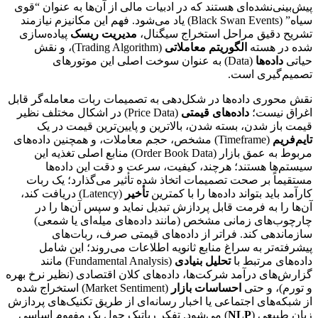
پیش‌بینی‌نشده‌ای هستند که در ادبیات مالی از آن‌ها به عنوان “قوی
سیاه” (Black Swan Events) یاد می‌شود. فهم این مکانیزم نیازمند
تشریح دقیق مراحل استخراج سیگنال،
مدیریت ریسک
پیاده‌سازی
شده در هسته
الگوریتم معاملاتی
(Trading Algorithm)، و نقش
حیاتی
داده‌ها
(Data) به عنوان سوخت اصلی این موتورهای
تصمیم‌گیری است.
نقش محوری داده‌ها در شکل‌دهی به تصمیمات ربات معامله‌گر قابل
اغراق نیست؛
داده‌های قیمتی
(Price Data) در اشکال مختلف نظیر
قیمت باز شدن، بسته شدن، بالاترین و پایین‌ترین قیمت در یک
تایم‌فریم
(Timeframe) مشخص، حجم معاملات، و همچنین داده‌های
مربوط به عمق بازار (Order Book Data) منابع اصلی تغذیه این
سیستم‌ها هستند؛ هرچند، کیفیت، سرعت و دقت این داده‌ها
مستقیماً بر صحت تصمیمات اتخاذ شده تأثیر می‌گذارد؛ یک ربات
کارآمد باید بتواند داده‌ها را با کمترین
تأخیر
(Latency) دریافت کند،
آن‌ها را به فرمت قابل پردازش تبدیل نماید و سپس آن‌ها را در
چارچوب‌های زمانی مشخص (مانند داده‌های میله‌ای یا شمعی)
سازماندهی کند. فراتر از داده‌های قیمتی صرف، ربات‌های
پیشرفته‌تر به سراغ منابع ثانویه اطلاعات می‌روند؛ این شامل
داده‌های مرتبط با
تحلیل بنیادی
(Fundamental Analysis) مانند
گزارش‌های درآمد شرکت‌ها، داده‌های کلان اقتصادی (نظیر نرخ بهره
و تورم)، و حتی
احساسات بازار
(Market Sentiment) استخراج شده
از شبکه‌های اجتماعی یا اخبار رسانه‌ای از طریق تکنیک‌های پردازش
زبان طبیعی (
NLP
) می‌شود. تفکر رباتیک حول یک مفهوم اساسی