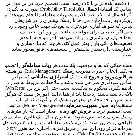
۱۰ دقیقه آینده برابر با ۷۵ درصد است؛ تصمیم خرید در این مدل بر
اساس یک
آستانه احتمال
(Probability Threshold) صورت می‌گیرد؛
اگر احتمال از ۷۰ درصد بالاتر رود، ربات معامله را انجام می‌دهد؛ این
رویکرد به ربات اجازه می‌دهد تا ریسک بیشتری را در شرایطی
بپذیرد که شواهد آماری قوی‌تری به نفع یک جهت خاص وجود دارد،
حتی اگر تضمینی برای موفقیت نباشد. این رویکرد احتمالی،
انعطاف‌پذیری بیشتری به ربات می‌دهد تا در مواجهه با عدم
قطعیت‌های ذاتی بازار بهتر عمل کند، هرچند که پیاده‌سازی و
اعتبارسنجی آن بسیار پیچیده‌تر از سیستم‌های قانون‌محور ساده
است.
نقطه حیاتی که بقا و موفقیت بلندمدت هر
ربات معامله‌گر
را تضمین
می‌کند، ادغام اجباری
مدیریت ریسک
(Risk Management) در هسته
هر
قانون ورود و خروج
است؛ یک
استراتژی معاملاتی
که تنها بر
اساس سودآوری طراحی شده باشد و ملاحظات مربوط به ضرر را
نادیده بگیرد، محکوم به شکست است، حتی اگر نرخ برد (Win Rate)
بالایی داشته باشد؛ ربات‌ها باید از همان ابتدا آموزش ببینند که هرگز
نباید بیش از حد مجاز در معرض ریسک قرار گیرند، که این امر
مستقیماً به اصول
مدیریت سرمایه
(Money Management) مرتبط
است؛ تصمیم خرید یا فروش تنها زمانی مجاز است که پارامترهای
ریسک تعریف‌شده نقض نشوند؛ به عنوان مثال، یک قانون اساسی در
طراحی ربات این است که ریسک هر معامله نباید از ۱ تا ۲ درصد کل
سرمایه فراتر رود. این امر از طریق تعریف اجباری
حد ضرر
(Stop
Loss) و
حد سود
(Take Profit) برای هر موقعیت ایجاد می‌شود؛ قبل