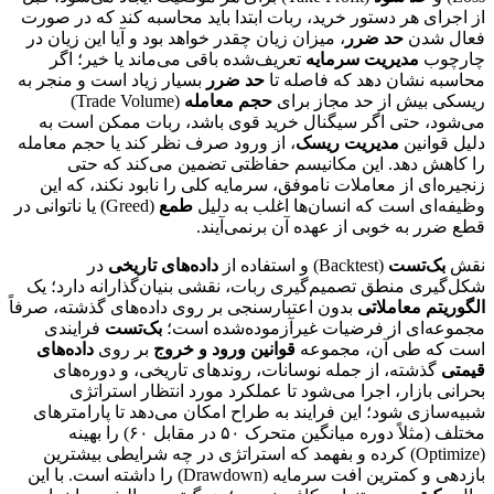
از اجرای هر دستور خرید، ربات ابتدا باید محاسبه کند که در صورت
فعال شدن
حد ضرر
، میزان زیان چقدر خواهد بود و آیا این زیان در
چارچوب
مدیریت سرمایه
تعریف‌شده باقی می‌ماند یا خیر؛ اگر
محاسبه نشان دهد که فاصله تا
حد ضرر
بسیار زیاد است و منجر به
ریسکی بیش از حد مجاز برای
حجم معامله
(Trade Volume)
می‌شود، حتی اگر سیگنال خرید قوی باشد، ربات ممکن است به
دلیل قوانین
مدیریت ریسک
، از ورود صرف نظر کند یا حجم معامله
را کاهش دهد. این مکانیسم حفاظتی تضمین می‌کند که حتی
زنجیره‌ای از معاملات ناموفق، سرمایه کلی را نابود نکند، که این
وظیفه‌ای است که انسان‌ها اغلب به دلیل
طمع
(Greed) یا ناتوانی در
قطع ضرر به خوبی از عهده آن برنمی‌آیند.
نقش
بک‌تست
(Backtest) و استفاده از
داده‌های تاریخی
در
شکل‌گیری منطق تصمیم‌گیری ربات، نقشی بنیان‌گذارانه دارد؛ یک
الگوریتم معاملاتی
بدون اعتبارسنجی بر روی داده‌های گذشته، صرفاً
مجموعه‌ای از فرضیات غیرآزموده‌شده است؛
بک‌تست
فرایندی
است که طی آن، مجموعه
قوانین ورود و خروج
بر روی
داده‌های
قیمتی
گذشته، از جمله نوسانات، روندهای تاریخی، و دوره‌های
بحرانی بازار، اجرا می‌شود تا عملکرد مورد انتظار استراتژی
شبیه‌سازی شود؛ این فرایند به طراح امکان می‌دهد تا پارامترهای
مختلف (مثلاً دوره میانگین متحرک ۵۰ در مقابل ۶۰) را بهینه
(Optimize) کرده و بفهمد که استراتژی در چه شرایطی بیشترین
بازدهی و کمترین افت سرمایه (Drawdown) را داشته است. با این