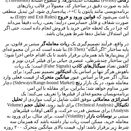
زمانی
(Period) تنظیمات اندیکاتورها، و سطوح آستانه (Thresholds)،
باید به صورت دقیق در ساختار کد، معمولاً در قالب زبان‌های
برنامه‌نویسی مانند پایتون یا C++، پیاده‌سازی شود. این تبدیل منطقی
باعث می‌شود که
قوانین ورود و خروج
(Entry and Exit Rules) به
صورت شفاف و قابل حسابرسی درآیند؛ یعنی، ربات دقیقاً می‌داند
که چرا در یک لحظه خاص خرید یا فروش انجام داده است، حتی اگر
این استدلال شامل ده‌ها شرط هم‌زمان باشد.
در واقع، فرآیند تصمیم‌گیری یک
ربات معامله‌گر
مبتنی بر قانون، بر
پایه ساختار “اگر-آنگاه” (If-Then) بنا شده است که در آن مجموعه‌ای
از پیش‌نیازها باید همزمان برقرار باشند تا یک اقدام خاص اجرا شود؛
این ساختار چندشرطی، عنصری حیاتی برای فیلتر کردن نویز و
کاهش تعداد
سیگنال‌های کاذب
(False Signals) است؛ یک ربات
باهوش هرگز تنها بر اساس یک
اندیکاتور
تصمیم نمی‌گیرد؛ برای
مثال، اگر صرفاً بر اساس عبور
میانگین متحرک
از قیمت فعلی وارد
معامله شود، در یک بازار
رنج
(Sideways/Range-bound Market) دچار
ضرر مداوم خواهد شد؛ بنابراین، برای مقابله با این امر،
برنامه‌نویسان مجموعه‌ای از فیلترها را تعریف می‌کنند؛ یک
استراتژی معاملاتی
موفق اغلب شامل ترکیب مواردی از
تحلیل
تکنیکال
(Technical Analysis) برای تأیید روند،
تحلیل حجم
(Volume
Analysis) برای سنجش قدرت حرکت، و گاهی اوقات فیلترهای
مبتنی بر
نوسانات بازار
(Volatility) است. برای مثال، برای ورود به
معامله خرید، ممکن است ربات نیاز داشته باشد که همزمان سه
شرط زیر برقرار باشد: اول، قیمت بالای میانگین متحرک ۲۰۰ روزه