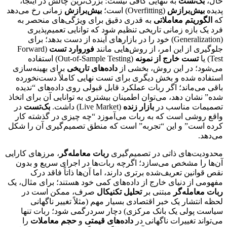
حال،
بک‌تست
به تنهایی کافی نیست؛ بزرگ‌ترین چالش در اینجا،
پدیده
بیش‌برازش
(Overfitting) است؛
بیش‌برازش
زمانی رخ می‌دهد
که
الگوریتم معاملاتی
به قدری دقیق برای ویژگی‌های منحصر به
فرد یک بازه زمانی تاریخی تنظیم شود که توانایی تعمیم‌پذیری
(Generalization) خود را در بازارهای آینده از دست بدهد؛ برای
جلوگیری از این امر، از روش‌هایی مانند
فوروارد تست
(Forward
Test) یا
تست خارج از نمونه
(Out-of-Sample Testing) استفاده
می‌شود؛ در این روش، بخشی از
داده‌های تاریخی
برای بهینه‌سازی
استفاده شده و بخش دیگری برای تست نهایی کاملاً دست‌نخورده
باقی می‌ماند؛ اگر ربات عملکرد قابل قبولی روی داده‌های “ندیده
شده” نشان دهد، می‌توان اطمینان بیشتری به توانایی آن برای اتخاذ
تصمیمات مناسب در
بازار زنده
(Live Market) داشت.
بک‌تست
در
واقع روشی است که به ربات می‌آموزد “چه چیزی در گذشته کار
کرده است” و این “تجربه” است که منطق تصمیم‌گیری آن را شکل
می‌دهد.
محدودیت‌های ذاتی در تصمیم‌گیری
ربات معامله‌گر
، مرزهای کارایی
آن‌ها را مشخص می‌سازد؛ اگرچه ربات‌ها در اجرای سریع و بدون
نقص قوانین تعریف‌شده برتری دارند، اما آن‌ها ذاتاً فاقد درک
مفهومی از دنیای خارج از داده‌های کمی خود هستند؛ برای مثال، یک
ربات معامله‌گر
مبتنی بر
تحلیل تکنیکال
صرف، ممکن است در
لحظه انتشار یک خبر اقتصادی بسیار مهم (مثلاً تغییر ناگهانی
سیاست پولی یک بانک مرکزی) دچار سردرگمی شود؛ ربات تنها
می‌تواند تغییرات ناگهانی در
داده‌های قیمتی
و
حجم معاملات
را