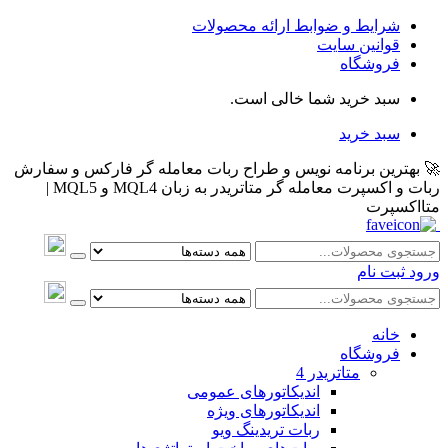
شرایط و ضوابط ارائه محصولات
قوانین سایت
فروشگاه
سبد خرید شما خالی است.
سبد خرید
🚀 بهترین برنامه نویس و طراح ربات معامله گر فارکس و سفارش
ربات و اکسپرت معامله گر متاتریدر به زبان MQL4 و MQL5 |
متااکسپرت
ورود
ثبت نام
خانه
فروشگاه
متاتريدر 4
اندیکاتورهای عمومی
اندیکاتورهای ویژه
ربات تریدینگ ویو