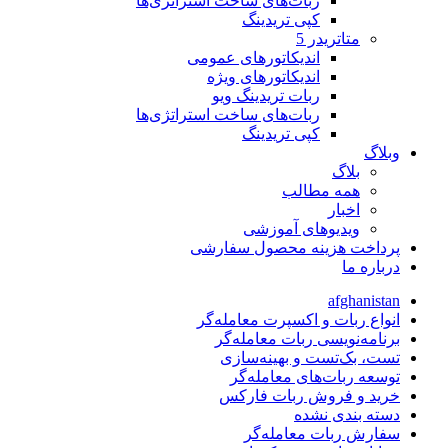
ربات‌های ساخت استراتژی‌ها
کپی تریدینگ
متاتريدر 5
اندیکاتورهای عمومی
اندیکاتورهای ویژه
ربات تریدینگ ویو
ربات‌های ساخت استراتژی‌ها
کپی تریدینگ
وبلاگ
بلاگ
همه مطالب
اخبار
ویدیوهای آموزشی
پرداخت هزینه محصول سفارشی
درباره ما
afghanistan
انواع ربات و اکسپرت معامله‌گر
برنامه‌نویسی ربات معامله‌گر
تست، بک‌تست و بهینه‌سازی
توسعه ربات‌های معامله‌گر
خرید و فروش ربات فارکس
دسته بندی نشده
سفارش ربات معامله‌گر