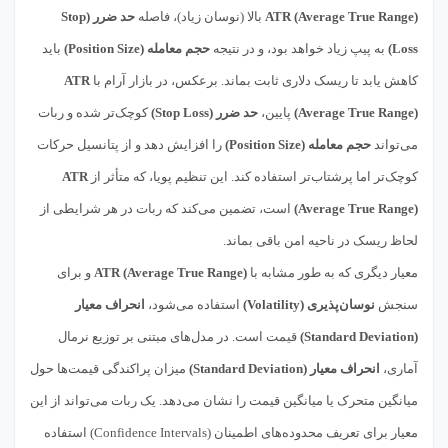
ATR (Average True Range)
بالا (نوسان زیاد)، فاصله
حد ضرر (Stop
Loss)
به پیپ زیاد خواهد بود، و در نتیجه
حجم معامله (Position Size)
باید
کاهش یابد تا ریسک دلاری ثابت بماند. برعکس، در بازار آرام با
ATR
(Average True Range)
پایین،
حد ضرر (Stop Loss)
کوچک‌تر شده و ربات
می‌تواند
حجم معامله (Position Size)
را افزایش دهد و از پتانسیل حرکات
کوچک‌تر اما پرشتاب‌تر استفاده کند. این تنظیم پویا، که متأثر از
ATR
(Average True Range)
است، تضمین می‌کند که ربات در هر شرایطی از
لحاظ ریسک در ناحیه امن باقی بماند.
معیار دیگری که به طور مشابه با
ATR (Average True Range)
و برای
سنجش
نوسان‌پذیری (Volatility)
استفاده می‌شود،
انحراف معیار
(Standard Deviation)
قیمت است. در مدل‌های مبتنی بر توزیع نرمال
آماری،
انحراف معیار (Standard Deviation)
میزان پراکندگی قیمت‌ها حول
میانگین متحرک یا میانگین قیمت را نشان می‌دهد. یک ربات می‌تواند از این
معیار برای تعریف محدوده‌های اطمینان (Confidence Intervals) استفاده