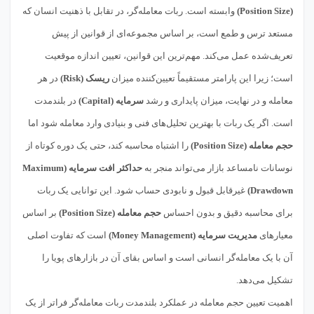
(Position Size)
وابسته است. ربات معامله‌گر، در تقابل با ذهنیت انسان که
مستعد ترس و طمع است، بر اساس مجموعه‌ای از قوانین از پیش
تعریف‌شده عمل می‌کند. مهم‌ترین این قوانین، تعیین اندازه موقعیت
است؛ زیرا این پارامتر مستقیماً تعیین‌کننده میزان
ریسک (Risk)
در هر
معامله و در نهایت، میزان پایداری و رشد
سرمایه (Capital)
در بلندمدت
است. اگر یک ربات با بهترین تحلیل‌های فنی و بنیادی وارد معامله شود اما
حجم معامله (Position Size)
را اشتباه محاسبه کند، حتی یک دوره کوتاه از
نوسانات نامساعد بازار می‌تواند منجر به
حداکثر افت سرمایه (Maximum
Drawdown)
غیرقابل قبول و نابودی حساب شود. این توانایی یک ربات
برای محاسبه دقیق و بدون احساس
حجم معامله (Position Size)
بر اساس
معیارهای
مدیریت سرمایه (Money Management)
است که تفاوت اصلی
آن با یک معامله‌گر انسانی است و اساس بقای آن در بازارهای پویا را
تشکیل می‌دهد.
اهمیت تعیین حجم معامله در عملکرد بلندمدت ربات معامله‌گر فراتر از یک