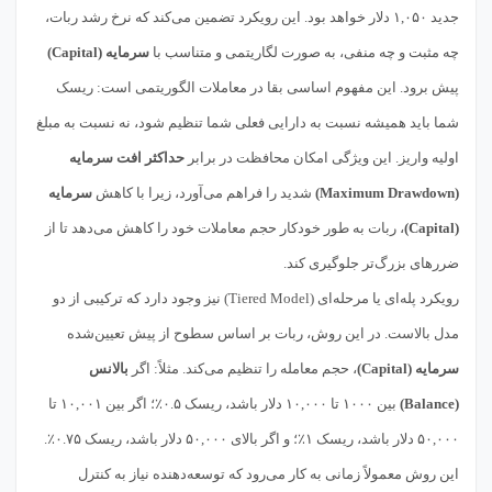
جدید ۱,۰۵۰ دلار خواهد بود. این رویکرد تضمین می‌کند که نرخ رشد ربات،
چه مثبت و چه منفی، به صورت لگاریتمی و متناسب با
سرمایه (Capital)
پیش برود. این مفهوم اساسی بقا در معاملات الگوریتمی است: ریسک
شما باید همیشه نسبت به دارایی فعلی شما تنظیم شود، نه نسبت به مبلغ
اولیه واریز. این ویژگی امکان محافظت در برابر
حداکثر افت سرمایه
(Maximum Drawdown)
شدید را فراهم می‌آورد، زیرا با کاهش
سرمایه
(Capital)
، ربات به طور خودکار حجم معاملات خود را کاهش می‌دهد تا از
ضررهای بزرگ‌تر جلوگیری کند.
رویکرد پله‌ای یا مرحله‌ای (Tiered Model) نیز وجود دارد که ترکیبی از دو
مدل بالاست. در این روش، ربات بر اساس سطوح از پیش تعیین‌شده
سرمایه (Capital)
، حجم معامله را تنظیم می‌کند. مثلاً: اگر
بالانس
(Balance)
بین ۱۰۰۰ تا ۱۰,۰۰۰ دلار باشد، ریسک ۰.۵٪؛ اگر بین ۱۰,۰۰۱ تا
۵۰,۰۰۰ دلار باشد، ریسک ۱٪؛ و اگر بالای ۵۰,۰۰۰ دلار باشد، ریسک ۰.۷۵٪.
این روش معمولاً زمانی به کار می‌رود که توسعه‌دهنده نیاز به کنترل