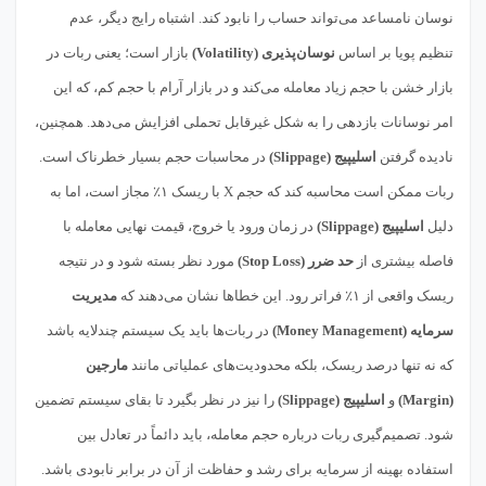
نوسان نامساعد می‌تواند حساب را نابود کند. اشتباه رایج دیگر، عدم
تنظیم پویا بر اساس
نوسان‌پذیری (Volatility)
بازار است؛ یعنی ربات در
بازار خشن با حجم زیاد معامله می‌کند و در بازار آرام با حجم کم، که این
امر نوسانات بازدهی را به شکل غیرقابل تحملی افزایش می‌دهد. همچنین،
نادیده گرفتن
اسلیپیج (Slippage)
در محاسبات حجم بسیار خطرناک است.
ربات ممکن است محاسبه کند که حجم X با ریسک ۱٪ مجاز است، اما به
دلیل
اسلیپیج (Slippage)
در زمان ورود یا خروج، قیمت نهایی معامله با
فاصله بیشتری از
حد ضرر (Stop Loss)
مورد نظر بسته شود و در نتیجه
ریسک واقعی از ۱٪ فراتر رود. این خطاها نشان می‌دهند که
مدیریت
سرمایه (Money Management)
در ربات‌ها باید یک سیستم چندلایه باشد
که نه تنها درصد ریسک، بلکه محدودیت‌های عملیاتی مانند
مارجین
(Margin)
و
اسلیپیج (Slippage)
را نیز در نظر بگیرد تا بقای سیستم تضمین
شود. تصمیم‌گیری ربات درباره حجم معامله، باید دائماً در تعادل بین
استفاده بهینه از سرمایه برای رشد و حفاظت از آن در برابر نابودی باشد.