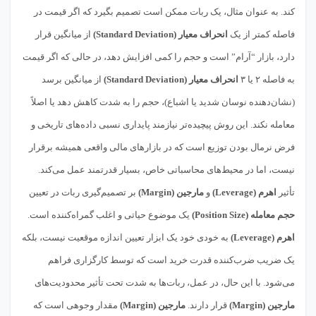
کند. به عنوان مثال، یک ربات ممکن است تصمیم بگیرد که اگر قیمت در
فاصله کمتر از یک
انحراف معیار (Standard Deviation)
از میانگین قرار
دارد، بازار “آرام” است و حجم را کمی افزایش دهد، در حالی که اگر قیمت
به فاصله ۲ یا ۳
انحراف معیار (Standard Deviation)
از میانگین برسد
(نشان‌دهنده نوسان شدید یا اشباع)، حجم را به شدت کاهش دهد یا اصلاً
معامله نکند. این روش پیچیده‌تر نیازمند پایداری نسبی داده‌های تاریخی و
فرض نرمال بودن توزیع است که در بازارهای مالی واقعی همیشه برقرار
نیست، اما در محیط‌های محاسباتی خاص، بسیار قدرتمند عمل می‌کند.
تأثیر
اهرم (Leverage)
و
مارجین (Margin)
بر تصمیم‌گیری ربات در تعیین
حجم معامله (Position Size)
یک موضوع حیاتی و اغلب گمراه‌کننده است.
اهرم (Leverage)
به خودی خود یک ابزار تعیین اندازه موقعیت نیست، بلکه
یک ضریب ضرب‌کننده قدرت خرید است که توسط کارگزاری فراهم
می‌شود. با این حال، در عمل، ربات‌ها به شدت تحت تأثیر محدودیت‌های
مارجین (Margin)
قرار دارند.
مارجین (Margin)
مقدار وجوهی است که