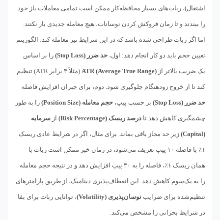
اشتغال)، ربات‌های بسیار محافظه‌کار ممکن است تمامی معاملات باز خود
را ببندند و تا زمان فروکش کردن نوسانات، هیچ معامله جدیدی باز نکنند.
اما اگر ربات طراحی شده باشد که در این شرایط نیز معامله کند، الگوریتم
تعیین حجم باید دو کار انجام دهد: اول،
حد ضرر (Stop Loss)
را بر اساس
یک ضریب بالاتر از
ATR (Average True Range)
(مثلاً ۳ برابر ATR) تنظیم
کند تا از خروج زودهنگام جلوگیری شود. دوم، برای جبران افزایش فاصله
حد ضرر (Stop Loss)
بر حسب پیپ،
حجم معامله (Position Size)
را به طور
چشمگیری کاهش دهد تا
درصد ریسک (Risk Percentage)
از
سرمایه
(Capital)
زیر حد مجاز باقی بماند. برای مثال، اگر در شرایط عادی ریسک
۱٪ با فاصله ۱۰ پیپ تعریف می‌شود، در زمان خبر ممکن است ربات با
همان ریسک ۱٪، فاصله را به ۳۰ پیپ افزایش دهد و در نتیجه حجم معامله
را به یک‌سوم کاهش دهد. این انعطاف‌پذیری دینامیک، از طریق پارامترهای
تنظیم‌شده برای ضرایب
نوسان‌پذیری (Volatility)
، توانایی ربات برای بقا
در شرایط بحرانی را مشخص می‌کند.