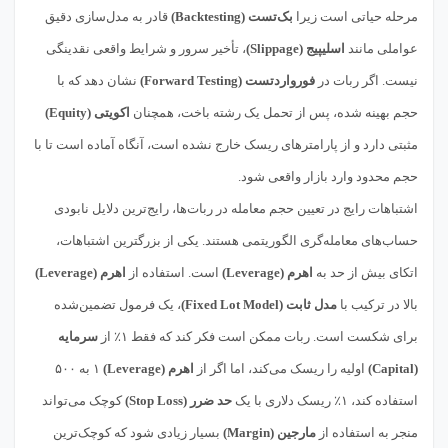
مرحله حیاتی است زیرا
بک‌تست (Backtesting)
قادر به مدل‌سازی دقیق
عواملی مانند
اسلیپیج (Slippage)
، تأخیر سرور و شرایط واقعی نقدینگی
نیست. اگر ربات در
فورواردتست (Forward Testing)
نشان دهد که با
حجم بهینه شده، پس از تحمل یک رشته باخت، همچنان
اکویتی (Equity)
مثبتی دارد و از پارامترهای ریسک خارج نشده است، آنگاه آماده است تا با
حجم محدود وارد بازار واقعی شود.
اشتباهات رایج در تعیین حجم معامله در ربات‌ها، رایج‌ترین دلایل نابودی
حساب‌های معامله‌گری الگوریتمی هستند. یکی از بزرگترین اشتباهات،
اتکای بیش از حد به
اهرم (Leverage)
است. استفاده از
اهرم (Leverage)
بالا در ترکیب با
مدل ثابت (Fixed Lot Model)
، یک فرمول تضمین‌شده
برای شکست است. ربات ممکن است فکر کند که فقط ۱٪ از
سرمایه
(Capital)
اولیه را ریسک می‌کند، اما اگر از
اهرم (Leverage)
۱ به ۵۰۰
استفاده کند، ۱٪ ریسک دلاری با یک
حد ضرر (Stop Loss)
کوچک می‌تواند
منجر به استفاده از
مارجین (Margin)
بسیار زیادی شود که کوچک‌ترین