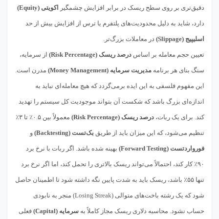
دقیق‌تری بر روی سطح ریسک در برابر افزایش چشمگیر
اکویتی (Equity)
دارد، شاید به دلیل محدودیت‌های پلتفرم یا ترس از افزایش بیش از حد
اسلیپیج (Slippage)
در معاملات بزرگ‌تر.
تعیین حجم معامله بر اساس
درصد ریسک (Risk Percentage)
از سرمایه،
سنگ بنای هر برنامه
مدیریت سرمایه (Money Management)
مدرن است.
این مفهوم فلسفی به این ایده برمی‌گردد که هیچ معامله‌ای نباید به
اندازه‌ای بزرگ باشد که شکست آن بتواند موجودیت کل سیستم را تهدید
کند. برای یک ربات،
درصد ریسک (Risk Percentage)
معمولاً بین ۰.۵٪ تا ۳٪
تنظیم می‌شود، که این میزان باید از طریق
بک‌تست (Backtesting)
و
فورواردتست (Forward Testing)
بهینه شده باشد. اگر ربات با نرخ برد
۹۰٪ کار کند، احتمالاً می‌تواند ریسک بالاتری را تحمل کند، اما اگر نرخ برد
تنها ۵۵٪ باشد، ریسک باید به شدت پایین نگه داشته شود تا اطمینان حاصل
شود که یک رشته باخت‌های متوالی (Losing Streak) منجر به نابودی
حساب نشود. محاسبه دلاری ریسک مجاز کاملاً به
سرمایه (Capital)
فعلی