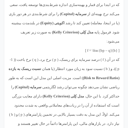
که در ابتدا برای قمار و بهینه‌سازی اندازه شرط‌بندی‌ها توسعه یافت، سعی
می‌کند نرخ بهینه‌ای از
سرمایه (Capital)
را برای شرط‌بندی در هر دور بازی
(یا در اینجا، معامله) تعیین کند تا رشد
اکویتی (Equity)
در بلندمدت بیشینه
شود. فرمول پایه
مدل کِلی (Kelly Criterion)
به صورت زیر تعریف
می‌شود:
[ f = \frac{bp – q}{b} ]
که در آن ( f ) درصد سرمایه برای ریسک، ( p ) نرخ برد، ( q ) نرخ باخت (( 1-
p ))، و ( b ) نسبت سود به زیان مورد انتظار (یا همان
نسبت ریسک به بازده
(Risk to Reward Ratio)
) است. مزیت اصلی این مدل این است که به طور
ریاضی نشان می‌دهد چگونه می‌توان رشد لگاریتمی
سرمایه (Capital)
را
حداکثر کرد. با این حال،
مدل کِلی (Kelly Criterion)
دارای معایب بزرگی
است که استفاده از آن را در ربات‌های معاملاتی واقعی به شدت محدود
می‌کند. اولاً، این مدل به دقت بسیار بالایی در تخمین پارامترهای ( p ) و ( b )
نیاز دارد. در بازارهای مالی، این پارامترها دائماً در حال تغییر هستند و