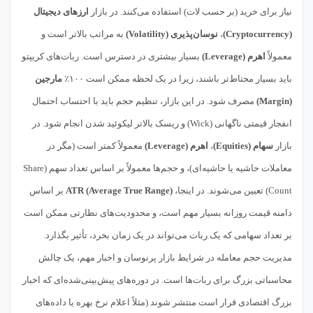
نیاز برای خرید (بر حسب لات) استفاده می‌کنند. در بازار
ارزهای دیجیتال
(Cryptocurrency)
،
نوسان‌پذیری (Volatility)
به مراتب بالاتر است و
معمولاً
اهرم (Leverage)
بسیار بیشتری در دسترس است. ربات‌های کریپتو
باید بسیار محتاط‌تر باشند، زیرا در یک لحظه ممکن است ۱۰۰٪
مارجین
(Margin)
مصرف شود. در این بازار، تنظیم حجم باید با احتساب احتمال
انفجار قیمتی ناگهانی (Wick) و ریسک بالاتر لیکوئید شدن انجام شود. در
بازار
سهام (Equities)
،
اهرم (Leverage)
معمولاً کمتر است (مگر در
معاملات حاشیه یا حاشیه‌ای)، و حجم‌ها معمولاً بر اساس تعداد سهم (Share
Count) تعیین می‌شوند. در اینجا،
ATR (Average True Range)
بر اساس
دامنه قیمت روزانه بسیار مهم است، و محدودیت‌های نظارتی ممکن است
بر تعداد سهامی که یک ربات می‌تواند در یک زمان بخرد، تأثیر بگذارد.
مدیریت حجم معامله در شرایط بازار پرنوسان و اخبار مهم، یک چالش
محاسباتی بزرگ برای ربات‌ها است. در دوره‌های پیش‌بینی‌شده‌ای که اخبار
بزرگ اقتصادی قرار است منتشر شوند (مثلاً اعلام نرخ بهره یا داده‌های