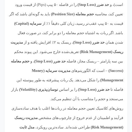
است)، و
حد ضرر (Stop Loss)
را در فاصله ۵۰ پیپ (Pips) از قیمت ورود
تعیین کند، محاسبه
حجم معامله (Position Size)
باید به گونه‌ای باشد که اگر
قیمت به ۵۰ پیپ عقب‌تر رسید، زیان کلی دقیقاً ۱٪ از
سرمایه (Capital)
باشد. اگر ربات به اشتباه حجم معامله را دو برابر کند، در صورت فعال
شدن همان
حد ضرر (Stop Loss)
، ریسک به ۲٪ افزایش یافته و از
مدیریت
ریسک (Risk Management)
تعریف‌شده خارج می‌شود. این پیوند محکم
بین سه پارامتر – ریسک مجاز، فاصله
حد ضرر (Stop Loss)
، و
حجم معامله
(Success)
– است که الگوریتم‌های
مدیریت سرمایه (Money
Management)
را شکل می‌دهد. یک ربات پیشرفته به طور پیوسته این
فاصله تا
حد ضرر (Stop Loss)
را بر اساس
نوسان‌پذیری (Volatility)
بازار
می‌سنجد و حجم را متناسب با آن تنظیم می‌کند.
روش‌های کلاسیک تعیین حجم معامله در ربات‌ها اغلب با هدف ساده‌سازی
فرآیند و اطمینان از عدم خروج از چارچوب‌های مشخص
مدیریت ریسک
(Risk Management)
طراحی شده‌اند. ساده‌ترین رویکرد،
مدل ثابت