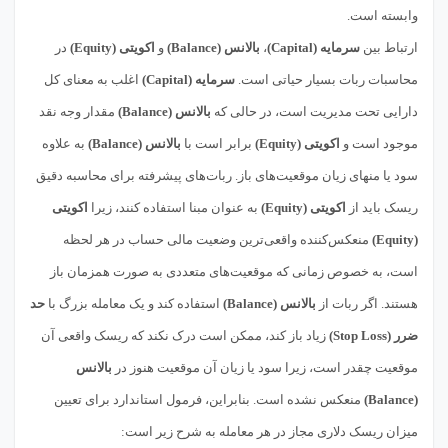
وابسته است.
ارتباط بین
سرمایه (Capital)
،
بالانس (Balance)
و
اکویتی (Equity)
در
محاسبات ربات بسیار حیاتی است.
سرمایه (Capital)
اغلب به معنای کل
دارایی تحت مدیریت است، در حالی که
بالانس (Balance)
مقدار وجه نقد
موجود است و
اکویتی (Equity)
برابر است با
بالانس (Balance)
به علاوه
سود یا منهای زیان موقعیت‌های باز. ربات‌های پیشرفته برای محاسبه دقیق
ریسک باید از
اکویتی (Equity)
به عنوان مبنا استفاده کنند، زیرا
اکویتی
(Equity)
منعکس‌کننده واقعی‌ترین وضعیت مالی حساب در هر لحظه
است، به خصوص زمانی که موقعیت‌های متعددی به صورت همزمان باز
هستند. اگر ربات از
بالانس (Balance)
استفاده کند و یک معامله بزرگ با
حد
ضرر (Stop Loss)
زیاد باز کند، ممکن است درک نکند که ریسک واقعی آن
موقعیت چقدر است، زیرا سود یا زیان آن موقعیت هنوز در
بالانس
(Balance)
منعکس نشده است. بنابراین، فرمول استاندارد برای تعیین
میزان ریسک دلاری مجاز در هر معامله به شرح زیر است: