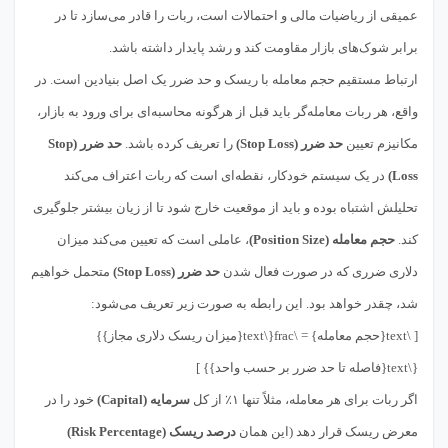
عمیقی از ریاضیات مالی و احتمالات است، ربات را قادر می‌سازد تا در
برابر شوک‌های بازار مقاومت کند و رشد پایدار داشته باشد.
ارتباط مستقیم حجم معامله با ریسک و حد ضرر یک اصل بنیادین است. در
واقع، هر ربات معامله‌گر باید قبل از هرگونه محاسبه‌ای برای ورود به بازار،
مکانیزم تعیین
حد ضرر (Stop Loss)
را تعریف کرده باشد.
حد ضرر (Stop
Loss)
در یک سیستم خودکار، نقطه‌ای است که ربات اعتراف می‌کند
تحلیلش اشتباه بوده و باید از موقعیت خارج شود تا از زیان بیشتر جلوگیری
کند.
حجم معامله (Position Size)
، عاملی است که تعیین می‌کند میزان
دلاری ضرری که در صورت فعال شدن
حد ضرر (Stop Loss)
متحمل خواهیم
شد، چقدر خواهد بود. این رابطه به صورت زیر تعریف می‌شود:
[ \text{حجم معامله} = \frac{\text{میزان ریسک دلاری مجاز}}
{\text{فاصله تا حد ضرر بر حسب واحد}} ]
اگر ربات برای هر معامله، مثلاً تنها ۱٪ از کل
سرمایه (Capital)
خود را در
معرض ریسک قرار دهد (این همان
درصد ریسک (Risk Percentage)