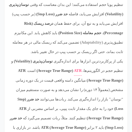
تنظیم پویا حجم استفاده می‌کنند؛ این بدان معناست که وقتی
نوسان‌پذیری
(Volatility)
افزایش می‌یابد، فاصله
حد ضرر (Stop Loss)
(بر حسب پیپ)
افزایش می‌یابد و به تبع آن، برای حفظ همان
درصد ریسک (Risk
Percentage)
،
حجم معامله (Position Size)
باید کاهش یابد. این مکانیزم
تطبیق‌پذیری (Adaptability) تضمین می‌کند که ریسک مالی در هر معامله
ثابت بماند، حتی اگر ریسک بر حسب پیپ در حال تغییر باشد.
یکی از پرکاربردترین ابزارها برای اندازه‌گیری
نوسان‌پذیری (Volatility)
و
تنظیم حجم در الگوریتم‌ها،
ATR
(Average True Range)
است.
ATR
(Average True Range)
میانگین دامنه واقعی قیمت در یک دوره زمانی
مشخص (معمولاً ۱۴ دوره) را نشان می‌دهد و به صورت مستقیم میزان
“نوسان” بازار را اندازه‌گیری می‌کند. ربات‌ها می‌توانند
حد ضرر (Stop
Loss)
خود را به جای یک مقدار ثابت پیپی، بر اساس مضربی از
ATR
(Average True Range)
تنظیم کنند. مثلاً، ربات تصمیم می‌گیرد که
حد ضرر
(Stop Loss)
باید ۲ برابر
ATR (Average True Range)
باشد. در بازاری با