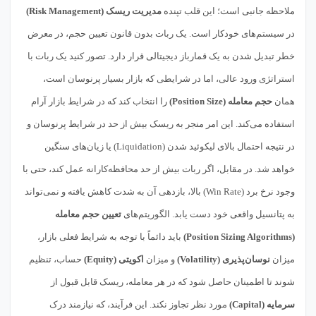
ملاحظه جانبی است؛ این قلب تپنده
مدیریت ریسک (Risk Management)
در سیستم‌های خودکار است. یک ربات بدون قانون تعیین حجم، در معرض
خطر تبدیل شدن به یک قمارباز دیجیتالی قرار دارد. تصور کنید یک ربات با
استراتژی ورود عالی، اما در شرایطی که بازار بسیار پرنوسان است،
همان
حجم معامله (Position Size)
را انتخاب کند که در شرایط بازار آرام
استفاده می‌کند. این امر منجر به ریسک بیش از حد در شرایط پرنوسان و
در نتیجه احتمال بالای لیکوئید شدن (Liquidation) یا زیان‌های سنگین
خواهد شد. در مقابل، اگر ربات بیش از حد محافظه‌کارانه عمل کند، حتی با
وجود نرخ برد (Win Rate) بالا، بازدهی آن به شدت کاهش یافته و نمی‌تواند
به پتانسیل واقعی خود دست یابد. الگوریتم‌های
تعیین حجم معامله
(Position Sizing Algorithms)
باید دائماً با توجه به شرایط فعلی بازار،
میزان
نوسان‌پذیری (Volatility)
و میزان
اکویتی (Equity)
حساب، تنظیم
شوند تا اطمینان حاصل شود که در هر معامله، ریسک قابل قبول از
سرمایه (Capital)
مورد نظر تجاوز نکند. این فرآیند، که نیازمند درک