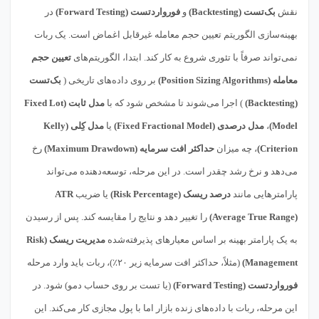
نقش
بک‌تست (Backtesting)
و
فورواردتست (Forward Testing)
در
بهینه‌سازی الگوریتم تعیین حجم معامله غیرقابل اغماض است. یک ربات
نمی‌تواند صرفاً با تئوری شروع به کار کند. ابتدا، الگوریتم‌های
تعیین حجم
معامله (Position Sizing Algorithms)
بر روی داده‌های تاریخی (
بک‌تست
(Backtesting)
) اجرا می‌شوند تا مشخص شود که با
مدل ثابت (Fixed Lot
Model)
،
مدل درصدی (Fixed Fractional Model)
یا
مدل کِلی (Kelly
Criterion)
، چه میزان
حداکثر افت سرمایه (Maximum Drawdown)
رخ
می‌دهد و نرخ رشد چقدر است. در این مرحله، توسعه‌دهنده می‌تواند
پارامترهایی مانند
درصد ریسک (Risk Percentage)
یا ضریب
ATR
(Average True Range)
را تغییر دهد و نتایج را مقایسه کند. پس از رسیدن
به یک پارامتر بهینه بر اساس معیارهای پذیرفته‌شده
مدیریت ریسک (Risk
Management)
(مثلاً، حداکثر افت سرمایه زیر ۲۰٪)، ربات باید وارد مرحله
فورواردتست (Forward Testing)
(یا تست بر روی حساب دمو) شود. در
این مرحله، ربات با داده‌های زنده بازار اما با پول مجازی کار می‌کند. این