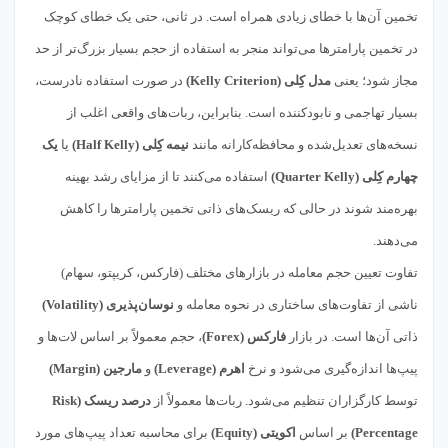
تخمین آن‌ها با خطای زیادی همراه است. در ثانی، حتی یک خطای کوچک
در تخمین پارامترها می‌تواند منجر به استفاده از حجم بسیار بزرگ‌تر از حد
مجاز شود؛ یعنی
مدل کِلی (Kelly Criterion)
در صورت استفاده نادرست،
بسیار تهاجمی و نابودکننده است. بنابراین، ربات‌های واقعی اغلب از
نسخه‌های تعدیل‌شده و محافظه‌کارانه مانند
نیمه کِلی (Half Kelly)
یا
یک
چهارم کِلی (Quarter Kelly)
استفاده می‌کنند تا از مزایای رشد بهینه
بهره‌مند شوند در حالی که ریسک‌های ذاتی تخمین پارامترها را کاهش
می‌دهند.
تفاوت تعیین حجم معامله در بازارهای مختلف (فارکس، کریپتو، سهام)
ناشی از تفاوت‌های ساختاری در نحوه معامله و
نوسان‌پذیری (Volatility)
ذاتی آن‌ها است. در بازار
فارکس (Forex)
، حجم معمولاً بر اساس لات‌ها و
پیپ‌ها اندازه‌گیری می‌شود و نرخ
اهرم (Leverage)
و
مارجین (Margin)
توسط کارگزاران تنظیم می‌شود. ربات‌ها معمولاً از
درصد ریسک (Risk
Percentage)
بر اساس
اکویتی (Equity)
برای محاسبه تعداد پیپ‌های مورد