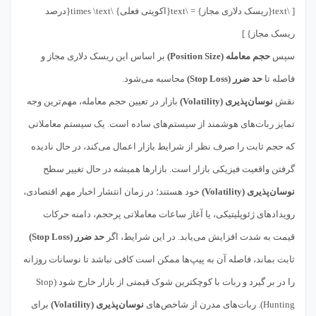
[ \text{ریسک دلاری مجاز} = \text{اکویتی فعلی} \times \text{درصد
ریسک مجاز} ]
سپس
حجم معامله (Position Size)
بر اساس این ریسک دلاری مجاز و
فاصله تا
حد ضرر (Stop Loss)
محاسبه می‌شود.
نقش
نوسان‌پذیری (Volatility)
بازار در تعیین حجم معامله، مهم‌ترین وجه
تمایز ربات‌های هوشمند از سیستم‌های ساده است. یک سیستم معاملاتی
که حجم ثابت را صرف نظر از شرایط بازار اعمال می‌کند، در حال نادیده
گرفتن واقعیت فیزیکی بازار است. بازارها همیشه در حال تغییر سطح
نوسان‌پذیری (Volatility)
خود هستند؛ در زمان انتشار اخبار مهم اقتصادی،
رویدادهای ژئوپلیتیکی، یا آغاز ساعات معاملاتی پرحجم، دامنه حرکات
قیمت به شدت افزایش می‌یابد. در این شرایط، اگر
حد ضرر (Stop Loss)
ثابت بماند، فاصله آن به پیپ‌ها ممکن است کافی نباشد تا نوسانات روزانه
را در بر گیرد و ربات با کوچکترین شوک قیمتی از بازار خارج شود (Stop
Hunting). ربات‌های مدرن از شاخص‌های
نوسان‌پذیری (Volatility)
برای