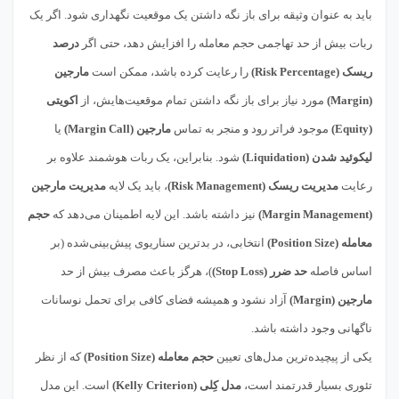
باید به عنوان وثیقه برای باز نگه داشتن یک موقعیت نگهداری شود. اگر یک
ربات بیش از حد تهاجمی حجم معامله را افزایش دهد، حتی اگر
درصد
ریسک (Risk Percentage)
را رعایت کرده باشد، ممکن است
مارجین
(Margin)
مورد نیاز برای باز نگه داشتن تمام موقعیت‌هایش، از
اکویتی
(Equity)
موجود فراتر رود و منجر به تماس
مارجین (Margin Call)
یا
لیکوئید شدن (Liquidation)
شود. بنابراین، یک ربات هوشمند علاوه بر
رعایت
مدیریت ریسک (Risk Management)
، باید یک لایه
مدیریت مارجین
(Margin Management)
نیز داشته باشد. این لایه اطمینان می‌دهد که
حجم
معامله (Position Size)
انتخابی، در بدترین سناریوی پیش‌بینی‌شده (بر
اساس فاصله
حد ضرر (Stop Loss)
)، هرگز باعث مصرف بیش از حد
مارجین (Margin)
آزاد نشود و همیشه فضای کافی برای تحمل نوسانات
ناگهانی وجود داشته باشد.
یکی از پیچیده‌ترین مدل‌های تعیین
حجم معامله (Position Size)
که از نظر
تئوری بسیار قدرتمند است،
مدل کِلی (Kelly Criterion)
است. این مدل