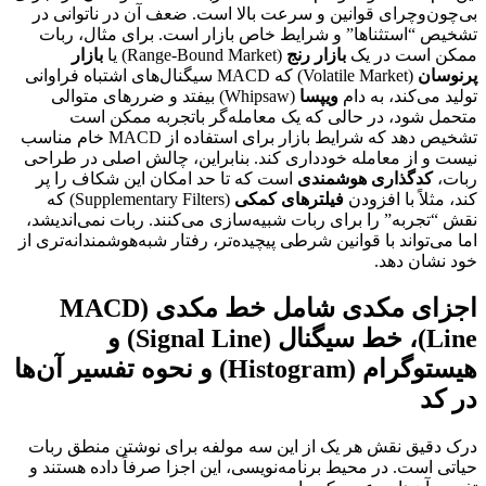
بی‌چون‌وچرای قوانین و سرعت بالا است. ضعف آن در ناتوانی در
تشخیص “استثناها” و شرایط خاص بازار است. برای مثال، ربات
ممکن است در یک
بازار رنج
(Range-Bound Market) یا
بازار
پرنوسان
(Volatile Market) که MACD سیگنال‌های اشتباه فراوانی
تولید می‌کند، به دام
ویپسا
(Whipsaw) بیفتد و ضررهای متوالی
متحمل شود، در حالی که یک معامله‌گر باتجربه ممکن است
تشخیص دهد که شرایط بازار برای استفاده از MACD خام مناسب
نیست و از معامله خودداری کند. بنابراین، چالش اصلی در طراحی
ربات،
کدگذاری هوشمندی
است که تا حد امکان این شکاف را پر
کند، مثلاً با افزودن
فیلترهای کمکی
(Supplementary Filters) که
نقش “تجربه” را برای ربات شبیه‌سازی می‌کنند. ربات نمی‌اندیشد،
اما می‌تواند با قوانین شرطی پیچیده‌تر، رفتار شبه‌هوشمندانه‌تری از
خود نشان دهد.
اجزای مکدی شامل خط مکدی (MACD
Line)، خط سیگنال (Signal Line) و
هیستوگرام (Histogram) و نحوه تفسیر آن‌ها
در کد
درک دقیق نقش هر یک از این سه مولفه برای نوشتن منطق ربات
حیاتی است. در محیط برنامه‌نویسی، این اجزا صرفاً داده هستند و