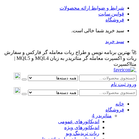
شرایط و ضوابط ارائه محصولات
قوانین سایت
فروشگاه
سبد خرید شما خالی است.
سبد خرید
🚀 بهترین برنامه نویس و طراح ربات معامله گر فارکس و سفارش
ربات و اکسپرت معامله گر متاتریدر به زبان MQL4 و MQL5 |
متااکسپرت
ورود
ثبت نام
خانه
فروشگاه
متاتريدر 4
اندیکاتورهای عمومی
اندیکاتورهای ویژه
ربات تریدینگ ویو