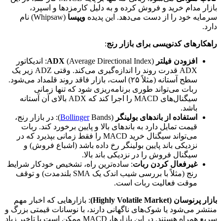
بازار مدام خرید و فروش کرده و به دلیل کارمزدها و اسپرد،
سرمایه خود را از دست می‌دهد. این پدیده
ویپسا
(Whipsaw) نام
دارد.
راهکارهای کدنویسی برای بازار رنج
:
افزودن فیلتر ADX
(Average Directional Index): اندیکاتور
ADX قدرت روند را اندازه‌گیری می‌کند. وقتی ADZ زیر یک
سطح آستانه (مثلاً ۲۵) است، بازار فاقد روند قلمداد می‌شود.
ربات می‌تواند طوری برنامه‌ریزی شود که تنها زمانی
سیگنال‌های MACD را اجرا کند که ADX بالای آن آستانه
باشد.
استفاده از باندهای بولینگر
(
Bollinger
Bands): در بازار رنج،
قیمت تمایل دارد به باندهای بالا و پایین برخورد کند. ربات
می‌تواند سیگنال خرید MACD را فقط زمانی بپذیرد که در
نزدیکی باند پایین بولینگر رخ داده باشد (اشباع فروش) و
سیگنال فروش را در نزدیکی باند بالا.
غیرفعال کردن ربات
: ساده‌ترین راه، تشخیص خودکار شرایط
رنج (مثلاً با بررسی شیب اندک یک SMA بلندمدت) و توقف
موقت فعالیت ربات است.
بازار پرنوسان (Highly Volatile Market)
: بازارهایی که اخبار مهم
منتشر می‌شود یا شوک‌های ناگهانی دارند، با نوسانات قیمتی بزرگ و
سریع همراه هستند. در این بازارها، MACD ممکن است با تاخیر زیاد