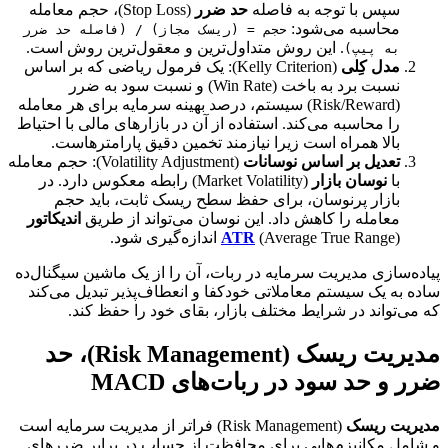
سپس با توجه به فاصله
حد ضرر
(Stop Loss)، حجم معامله
محاسبه می‌شود:
حجم = (ریسک مجاز) / (فاصله حد ضرر
. این روش متداول‌ترین و معقول‌ترین روش است.
به پیپ)
مدل کِلی
(Kelly Criterion): یک فرمول ریاضی که بر اساس
نسبت برد به باخت (Win Rate) و نسبت سود به ضرر
(Risk/Reward) سیستم، درصد بهینه سرمایه برای هر معامله
را محاسبه می‌کند. استفاده از آن در بازارهای مالی با احتیاط
بالا همراه است زیرا نیازمند تخمین دقیق پارامترهاست.
تعدیل بر اساس نوسانات
(Volatility Adjustment): حجم معامله
با
نوسان بازار
(Market Volatility) رابطه معکوس دارد. در
بازار پرنوسان، برای حفظ سطح ریسک ثابت، باید حجم
معامله را کاهش داد. این نوسان می‌تواند از طریق
اندیکاتور
(Average True Range) اندازه‌گیری شود.
ATR
پیاده‌سازی مدیریت سرمایه در ربات، آن را از یک ماشین سیگنال‌ده
ساده به یک سیستم معاملاتی خودکفا و انعطاف‌پذیر تبدیل می‌کند
که می‌تواند در شرایط مختلف بازار، بقای خود را حفظ کند.
مدیریت ریسک (Risk Management)، حد
ضرر و حد سود در ربات‌های MACD
مدیریت ریسک
(Risk Management) فراتر از مدیریت سرمایه است
و شامل مکانیزم‌هایی برای محافظت از حساب در برابر ضررهای