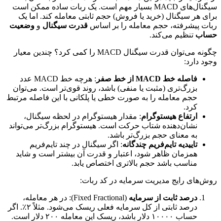
سیگنال‌های MACD بسیار مهم است. یک ربات ساده ممکن است
برای هر سیگنال (خرید یا فروش) حجم ثابتی معامله کند. اما یک
ربات پیشرفته، حجم معامله را بر اساس
قدرت سیگنال
و
وضعیت
حساب
تنظیم می‌کند.
چگونه می‌توان قدرت سیگنال MACD را کمی کرد؟ چندین معیار
وجود دارد:
فاصله خط MACD از خط صفر
: هرچه خط MACD عدد
بزرگ‌تری (مثبت یا منفی) باشد، روند قوی‌تر است. می‌توان
حجم معامله را به صورت خطی یا پلکانی با این فاصله مرتبط
کرد.
ارتفاع هیستوگرام
: مقدار هیستوگرام در لحظه سیگنال،
نشان‌دهنده شتاب حرکت است. هیستوگرام بزرگ‌تر می‌تواند
به معنای حجم بزرگ‌تر باشد.
تاییدیه تایم‌فریم چندگانه
: اگر سیگنال در چند تایم‌فریم
همزمان ظاهر شود، اعتبار و قدرت آن بیشتر است و شاید
مناسب باشد حجم بالاتری اختصاص یابد.
روش‌های رایج مدیریت سرمایه در کد ربات:
درصد ثابت از سرمایه
(Fixed Fractional): در هر معامله،
درصد ثابتی از کل سرمایه فعلی ریسک می‌شود. مثلاً ۲٪. اگر
حساب ۱۰۰۰۰ دلار باشد، ریسک این معامله ۲۰۰ دلار است.