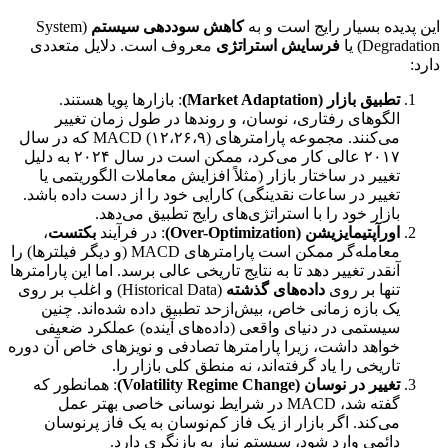
این پدیده بسیار رایج است و به
کاهش سوددهی سیستم
(System
Degradation) یا
فرسایش استراتژی
معروف است. دلایل متعددی
دارد:
تطبیق بازار (Market Adaptation)
: بازارها پویا هستند.
الگوهای رفتاری، نوسان، و روندها در طول زمان تغییر
می‌کنند. مجموعه پارامترهای MACD (۱۲،۲۶،۹) که در سال
۲۰۱۷ عالی کار می‌کرد، ممکن است در سال ۲۰۲۴ به دلیل
تغییر در ساختار بازار (مثلاً افزایش معاملات الگوریتمی یا
تغییر در ساعات نقدینگی) کارایی خود را از دست داده باشد.
بازار خود را با استراتژی‌های رایج تطبیق می‌دهد.
اورآپتیمایزیشن (Over-Optimization)
: در فرآیند
بکتست
،
معامله‌گر ممکن است پارامترهای MACD (و دیگر فیلترها) را
آنقدر تغییر دهد تا به نتایج تاریخی عالی برسد. اما این پارامترها
تنها بر روی
داده‌های گذشته
(Historical Data) و اغلب بر روی
یک بازه زمانی خاص، بیش‌ازحد تطبیق داده شده‌اند. چنین
سیستمی در دنیای واقعی (داده‌های آینده) عملکرد ضعیفی
خواهد داشت، زیرا پارامترها تصادفی و نویزهای خاص آن دوره
تاریخی را یاد گرفته‌اند، نه منطق کلی بازار را.
تغییر در نوسان (Volatility Regime Change)
: همانطور که
گفته شد، MACD در شرایط نوسانی خاصی بهتر عمل
می‌کند. اگر بازار از یک فاز کم‌نوسان به یک فاز پرنوسان
دائمی وارد شود، سیستم نیاز به بازنگری دارد.