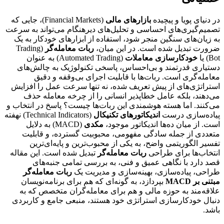
در دنیای پویا و پیچیده
بازارهای مالی
(Financial Markets)، جایی که
تصمیم‌گیری‌های احساسی و تحلیل‌های دیرهنگام می‌تواند به سرعت
به زیان‌های سنگین منجر شود، استفاده از ابزارهای خودکار به یک
ضرورت تبدیل شده است. در این میان،
ربات معامله‌گر
(Trading
Bot) یا
خودکارسازی معاملات
(Automated Trading) به عنوان
دستیاری قدرتمند و بی‌احساس، پاسخی تکنولوژیک به چالش‌های
معامله‌گری است. ربات‌ها با قابلیت اجرای بی‌وقفه و دقیق
استراتژی‌های از پیش تعریف شده، نه تنها سرعت عمل را افزایش
می‌دهند، بلکه عامل خطاپذیر انسانی را از چرخه معامله حذف
می‌کنند. اما هسته هوشمندی این ربات‌ها چیست؟ پاسخ در انتخاب و
پیاده‌سازی درست
اندیکاتورهای تکنیکال
(Technical Indicators) نهفته
است. از میان ده‌ها اندیکاتور موجود،
مکدی
(MACD) به دلایل
متعددی از جمله سادگی مفهومی، محبوبیت گسترده، و قابلیت
تفسیر الگوریتمی واضح، به یکی از محبوب‌ترین و پایه‌ای‌ترین
انتخاب‌ها برای طراحی
ربات معامله‌گر
تبدیل شده است. این مقاله
قصد دارد با نگاهی عمیق و فنی، به بررسی تمامی جنبه‌های
طراحی، پیاده‌سازی، بهینه‌سازی و مدیریت یک
ربات معامله‌گر
مبتنی بر MACD
بپردازد، به گونه‌ای که هم برای برنامه‌نویسان
علاقه‌مند به حوزه مالی و هم برای معامله‌گران متخصص که به
دنبال خودکارسازی استراتژی خود هستند، منبعی جامع و کاربردی
باشد.