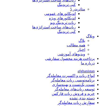
ربات‌های ساخت استراتژی‌ها
کپی تریدینگ
متاتريدر 5
اندیکاتورهای عمومی
اندیکاتورهای ویژه
ربات تریدینگ ویو
ربات‌های ساخت استراتژی‌ها
کپی تریدینگ
وبلاگ
بلاگ
همه مطالب
اخبار
ویدیوهای آموزشی
پرداخت هزینه محصول سفارشی
درباره ما
afghanistan
انواع ربات و اکسپرت معامله‌گر
برنامه‌نویسی ربات معامله‌گر
تست، بک‌تست و بهینه‌سازی
توسعه ربات‌های معامله‌گر
خرید و فروش ربات فارکس
دسته بندی نشده
سفارش ربات معامله‌گر