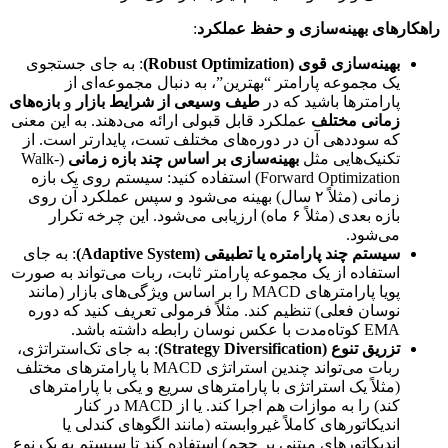
راهکارهای بهینه‌سازی و حفظ عملکرد
:
بهینه‌سازی قوی (Robust Optimization)
: به جای جستجوی
یک مجموعه پارامتر “بهترین”، به دنبال مجموعه‌ای از
پارامترها باشید که در
طیف وسیعی از شرایط بازار
و
بازه‌های
زمانی مختلف
عملکرد قابل قبولی ارائه می‌دهند. به این معنی
که سوددهی آن در دوره‌های مختلف تست، پایدارتر است. از
تکنیک‌هایی مثل
بهینه‌سازی بر اساس چند بازه زمانی
(Walk-
Forward Optimization) استفاده کنید: سیستم روی یک بازه
زمانی (مثلاً ۲ سال) بهینه می‌شود و سپس عملکرد آن روی
بازه بعدی (مثلاً ۶ ماه) ارزیابی می‌شود. این چرخه تکرار
می‌شود.
سیستم چند پارامتره یا تطبیقی (Adaptive System)
: به جای
استفاده از یک مجموعه پارامتر ثابت، ربات می‌تواند به صورت
پویا پارامترهای MACD را بر اساس ویژگی‌های بازار (مانند
نوسان فعلی) تنظیم کند. مثلاً فرمولی تعریف کنید که دوره
EMA کوتاه‌مدت با عکس نوسان رابطه داشته باشد.
تزریق تنوع (Strategy Diversification)
: به جای تک‌استراتژی،
ربات می‌تواند چندین استراتژی MACD با پارامترهای مختلف
(مثلاً یک استراتژی با پارامترهای سریع و یکی با پارامترهای
کند) را به موازات هم اجرا کند. یا از MACD در کنار
اندیکاتورهای کاملاً غیروابسته (مانند الگوهای کندلی یا
اندیکاتورهای مبتنی بر حجم) استفاده کند تا سیستم به یک نوع