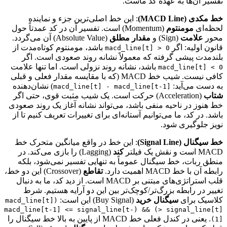
تفسیر آن‌ها به عهده کد ماست.
خط مکدی (MACD Line)
: این خط اصلی‌ترین جزء و نماینده
لحظه‌ای
مومنتوم
(Momentum) است. تفسیر آن در کد عمدتاً حول
محور
علامت
(Sign) و
مقدار مطلق
(Absolute Value) آن می‌گردد.
قانون اولیه: اگر
باشد، مومنتوم کوتاه‌مدت از
macd_line[t] > 0
بلندمدت پیشی گرفته که معمولاً نشانه روند صعودی است. اگر
باشد، نشانه روند نزولی است. اما تنها علامت
macd_line[t] < 0
کافی نیست. شیب خط MACD (که با مقایسه مقدار فعلی و قبلی
به دست می‌آید:
) نشان‌دهنده
macd_line[t] - macd_line[t-1]
شتاب
(Acceleration) حرکت است. یک شیب مثبت قوی، حتی اگر
خط هنوز در ناحیه منفی باشد، می‌تواند نشانه آغاز یک روند صعودی
باشد. در کد، ما می‌توانیم آستانه‌ای برای تغییرات تعریف کنیم تا از
نویز جلوگیری شود.
خط سیگنال (Signal Line)
: این خط در واقع میانگین متحرک خط
MACD است و نقش یک فیلتر
کند
(Lagging) را بازی می‌کند. در
منطق ربات، خط سیگنال عموماً به تنهایی تفسیر نمی‌شود، بلکه
رابطه آن با خط MACD اهمیت دارد.
تقاطع
(Crossover) این دو خط،
قلب استراتژی‌های مبتنی بر MACD است. از دید کد، ما به دنبال
تغییر در رابطه بزرگ‌تر/کوچک‌تر بین این دو آرایه هستیم. شرط
کلاسیک برای
سیگنال خرید
(Buy Signal) این است:
(macd_line[t]
> signal_line[t]) && (macd_line[t-1] <= signal_line[t-
. یعنی در کندل فعلی خط MACD از پایین به بالا خط سیگنال را
1])