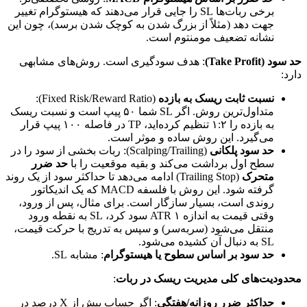
برخی ربات‌ها SL را جایی قرار می‌دهند که هیستوگرام تغییر
جهت دهد (مثلاً از بزرگ شدن به کوچک شدن برسد)، چون این
نشانه تضعیف مومنتوم است.
حد سود (Take Profit)
: هدف سودگیری است. روش‌های مشابهی
دارد:
نسبت ثابت ریسک به بازده
(Fixed Risk/Reward Ratio):
متداول‌ترین روش. اگر SL شما ۵۰ پیپ است و نسبت ریسک
به بازده را ۱:۲ تنظیم کرده‌اید، TP در فاصله ۱۰۰ پیپ قرار
می‌گیرد. این روش ساده و موثر است.
حد سود پلکانی
(Scalping/Trailing): ربات بخشی از سود را در
سطح اول برداشت می‌کند و بقیه موقعیت را با
حد ضرر
متحرک
(Trailing Stop) ادامه می‌دهد تا حداکثر سود از یک روند
گرفته شود. این روش با فلسفه MACD که یک اندیکاتور
روندی است، بسیار سازگار است. برای مثال، پس از ورود،
وقتی قیمت به اندازه ۱ ATR سود کرد، SL به نقطه ورود
منتقل می‌شود (سربه‌سر) و سپس به تدریج با حرکت قیمت،
SL به دنبال آن کشیده می‌شود.
حد سود بر اساس سطوح یا هیستوگرام
: مشابه SL.
محدودیت‌های کلی مدیریت ریسک در ربات
:
حداکثر ضرر روزانه/هفتگی
: اگر حساب بیش از X درصد در