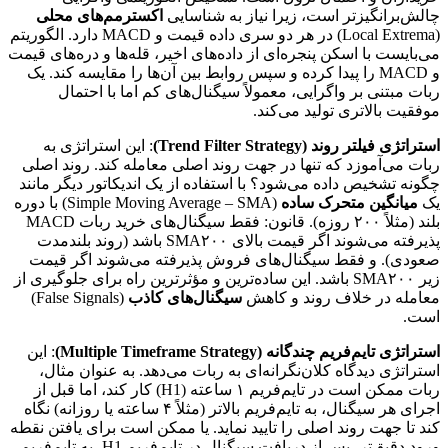
چالش‌برانگیزتر است، زیرا نیاز به شناسایی
اکسترمم‌های محلی
(Local Extrema) در هر دو سری داده قیمت و MACD دارد. الگوریتم
می‌بایست با اسکن پنجره‌ای از داده‌های اخیر، قله‌ها و دره‌های قیمت
و MACD را پیدا کرده و سپس روابط بین آن‌ها را مقایسه کند. یک
ربات مبتنی بر واگرایی، معمولاً سیگنال‌های کم اما با احتمال
موفقیت بالاتری تولید می‌کند.
استراتژی فیلتر روند (Trend Filter Strategy)
: این استراتژی به
ربات می‌آموزد که تنها در جهت روند اصلی معامله کند. روند اصلی
چگونه تشخیص داده می‌شود؟ با استفاده از یک اندیکاتور دیگر مانند
یک
میانگین متحرک ساده
(Simple Moving Average – SMA) با دوره
بلند (مثلاً ۲۰۰ روزه). قانون: فقط سیگنال‌های خرید ربات MACD
پذیرفته می‌شوند اگر قیمت بالای SMA۲۰۰ باشد (روند بلندمدت
صعودی). و فقط سیگنال‌های فروش پذیرفته می‌شوند اگر قیمت
زیر SMA۲۰۰ باشد. این ساده‌ترین و مؤثرترین راه برای جلوگیری از
معامله در خلاف روند و کاهش
سیگنال‌های کاذب
(False Signals)
است.
استراتژی تایم‌فریم چندگانه (Multiple Timeframe Strategy)
: این
استراتژی دیدگاه کلان‌نگرانه‌ای به ربات می‌دهد. به عنوان مثال،
ربات ممکن است در تایم‌فریم ۱ ساعته (H1) کار کند، اما قبل از
اجرای هر سیگنال، به تایم‌فریم بالاتر (مثلاً ۴ ساعته یا روزانه) نگاه
کند تا جهت روند اصلی را تایید نماید. یا ممکن است برای یافتن نقطه
ورود دقیق‌تر، پس از دریافت سیگنال در تایم‌فریم H1، به تایم‌فریم