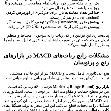
یک روز یا هفته ضرر کرد، ربات تمام معاملات را می‌بندد و تا
روز بعد یا هفته بعد غیرفعال می‌شود.
حداکثر تعداد معاملات باز
: برای جلوگیری از
اوردرش کردن
(Over-Trading) و تمرکز ریسک.
پوشش ضرر
(Drawdown)
حداکثر
: توقف کامل سیستم اگر
پوشش ضرر کلی از یک حد مشخص (مثلاً ۲۵٪) فراتر رفت.
پیاده‌سازی این قوانین در کد، ربات را به موجودی محتاط و منظم
تبدیل می‌کند که حتی در صورت اشتباه استراتژی تحلیل، سرمایه را
به طور کامل نابود نمی‌کند.
مشکلات رایج ربات‌های MACD در بازارهای
رنج و پرنوسان
هیچ اندیکاتوری کامل نیست و MACD نیز از این قاعده مستثنی
نیست. درک این محدودیت‌ها برای طراحی رباتی مقاوم حیاتی است.
بازار رنج (Range-Bound یا Sideways Market)
: زمانی که قیمت
بین دو سطح حمایت و مقاومت افقی در نوسان است، اندیکاتورهای
روندی مانند MACD عملکرد بسیار ضعیفی دارند. در این شرایط،
خط MACD به طور مکرر در اطراف خط صفر نوسان کرده و خط
سیگنال را به دفعات قطع می‌کند. این امر منجر به تولید
سیگنال‌های
کاذب متوالی
می‌شود. رباتی که تنها بر پایه MACD کار کند، در این