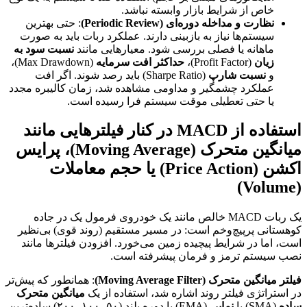
خاص از شرایط بازار وابسته نباشد.
نظارت و مداخله دوره‌ای (Periodic Review)
: حتی بهترین
سیستم‌ها نیاز به بازبینی دارند. عملکرد ربات باید به صورت
ماهانه یا فصلی بررسی شود. معیارهایی مانند
نسبت سود به
زیان
(Profit Factor)،
حداکثر افت سرمایه
(Max Drawdown)،
و
نسبت شارپ
(Sharpe Ratio) باید رصد شوند. اگر افت
عملکرد چشمگیر و مداومی مشاهده شد، زمان کالیبره مجدد
یا حتی تعطیلی موقت سیستم فرا رسیده است.
استفاده از MACD در کنار فیلترهایی مانند
میانگین متحرک (Moving Average)، پرایس
اکشن (Price Action) یا حجم معاملات
(Volume)
یک ربات MACD خالص مانند یک خودروی فرمول یک در جاده
کوهستانی پرپیچ‌وخم است: در مسیر مستقیم (روند قوی) بی‌نظیر
است، اما در شرایط پیچیده زمین می‌خورد. افزودن فیلترها مانند
نصب سیستم ترمز و فرمان پیشرفته است.
فیلتر میانگین متحرک (Moving Average Filter)
: همانطور که پیش‌تر
در استراتژی فیلتر روند اشاره شد، استفاده از یک
میانگین متحرک
ساده
(SMA) یا
نمایی
(EMA) با دوره بلند (۵۰، ۱۰۰، ۲۰۰) ساده‌ترین