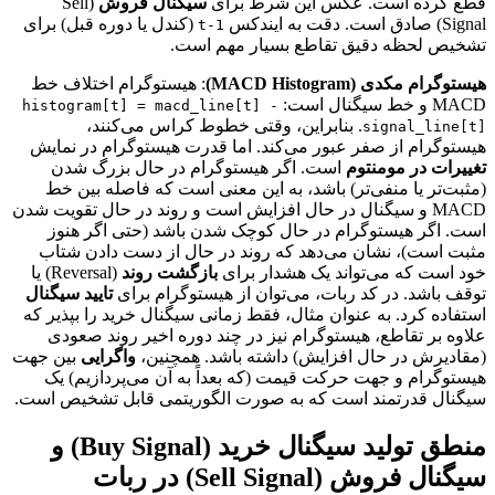
قطع کرده است. عکس این شرط برای
سیگنال فروش
(Sell
Signal) صادق است. دقت به ایندکس
(کندل یا دوره قبل) برای
t-1
تشخیص لحظه دقیق تقاطع بسیار مهم است.
هیستوگرام مکدی (MACD Histogram)
: هیستوگرام اختلاف خط
MACD و خط سیگنال است:
histogram[t] = macd_line[t] -
. بنابراین، وقتی خطوط کراس می‌کنند،
signal_line[t]
هیستوگرام از صفر عبور می‌کند. اما قدرت هیستوگرام در نمایش
تغییرات در مومنتوم
است. اگر هیستوگرام در حال بزرگ شدن
(مثبت‌تر یا منفی‌تر) باشد، به این معنی است که فاصله بین خط
MACD و سیگنال در حال افزایش است و روند در حال تقویت شدن
است. اگر هیستوگرام در حال کوچک شدن باشد (حتی اگر هنوز
مثبت است)، نشان می‌دهد که روند در حال از دست دادن شتاب
خود است که می‌تواند یک هشدار برای
بازگشت روند
(Reversal) یا
توقف باشد. در کد ربات، می‌توان از هیستوگرام برای
تایید سیگنال
استفاده کرد. به عنوان مثال، فقط زمانی سیگنال خرید را بپذیر که
علاوه بر تقاطع، هیستوگرام نیز در چند دوره اخیر روند صعودی
(مقادیرش در حال افزایش) داشته باشد. همچنین،
واگرایی
بین جهت
هیستوگرام و جهت حرکت قیمت (که بعداً به آن می‌پردازیم) یک
سیگنال قدرتمند است که به صورت الگوریتمی قابل تشخیص است.
منطق تولید سیگنال خرید (Buy Signal) و
سیگنال فروش (Sell Signal) در ربات