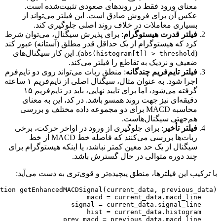
معنای ورود فقط در روندهای صعودی تثبیت‌شده است.
عکس آن برای فروش صادق است. این فیلتر می‌تواند از
بسیاری معاملات در خلاف روند اصلی جلوگیری کند.
فیلتر قدرت هیستوگرام
: برای پذیرش سیگنال، می‌توان شرط
کرد که هیستوگرام از یک حداقل قدر مطلق (آستانه) عبور کند
(
). این کار سیگنال‌های
abs(histogram[t]) > threshold
ضعیف و نزدیک به تقاطع را فیلتر می‌کند.
فیلتر تایم‌فریم چندگانه
: منطق ربات می‌تواند روی دو تایم‌فرم
اجرا شود. به عنوان مثال، سیگنال اصلی از تایم‌فریم ۱ ساعته
گرفته می‌شود، اما برای تایید نهایی، باید در تایم‌فریم ۱۵
دقیقه‌ای نیز جهت روند همسو باشد. در کد، این به معنای
محاسبه MACD برای دو مجموعه داده مختلف و بررسی
هم‌جهتی سیگنال‌هاست.
فیلتر تأخیر
: برای جلوگیری از ورود در اواخر حرکت، برخی
ربات‌ها بررسی می‌کنند که فاصله خط MACD از خط
سیگنال از یک حد معین کمتر نباشد، یا اینکه هیستوگرام برای
چند دوره متوالی در حال گسترش باشد.
با ترکیب این فیلترها، منطق پیچیده‌تر و قوی‌تری به دست می‌آید: