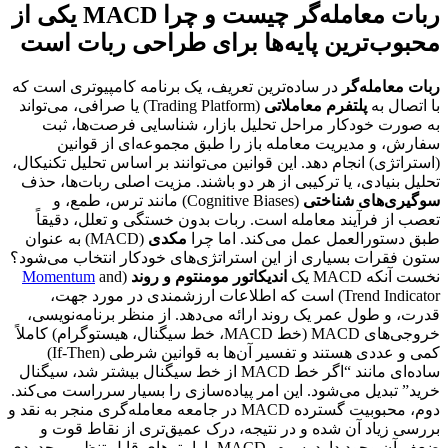
ربات معامله‌گر چیست و چرا MACD یکی از
محبوب‌ترین پایه‌ها برای طراحی ربات است
ربات معامله‌گر
در ساده‌ترین تعریف، یک برنامه کامپیوتری است که
با اتصال به
پلتفرم معاملاتی
(Trading Platform) یا صرافی، می‌تواند
به صورت خودکار مراحل تحلیل بازار، شناسایی فرصت‌ها، ثبت
سفارش، و مدیریت معامله باز را طبق مجموعه‌ای از قوانین
(استراتژی) انجام دهد. این قوانین می‌توانند بر اساس تحلیل تکنیکال،
تحلیل بنیادی، یا ترکیبی از هر دو باشند. مزیت اصلی ربات‌ها، حذف
سوگیری‌های شناختی
(Cognitive Biases) مانند ترس، طمع، و
تعصب از فرآیند معامله است. ربات بدون خستگی و تعلل، دقیقاً
طبق دستورالعمل عمل می‌کند. اما چرا
مکدی
(MACD) به عنوان
ستون فقرات بسیاری از این استراتژی‌های خودکار انتخاب می‌شود؟
نخست آنکه MACD یک
اندیکاتور مومنتوم و روند
(
and
Momentum
Trend Indicator) است که اطلاعات ارزشمندی در مورد جهت،
قدرت، و طول عمر یک روند ارائه می‌دهد. از منظر برنامه‌نویسی،
خروجی‌های MACD (خط MACD، خط سیگنال، هیستوگرام) کاملاً
کمی و عددی هستند و تفسیر آن‌ها به قوانین شرطی (If-Then)
ساده‌ای مانند “اگر خط MACD از خط سیگنال بیشتر شد، سیگنال
خرید” تبدیل می‌شود. این امر پیاده‌سازی را بسیار سرراست می‌کند.
دوم، محبوبیت گسترده MACD در جامعه معامله‌گری منجر به نقد و
بررسی زیاد آن شده و در نتیجه، درک عمیق‌تری از نقاط قوت و
ضعف آن وجود دارد. سوم، MACD پارامترهای قابل تنظیم محدودی