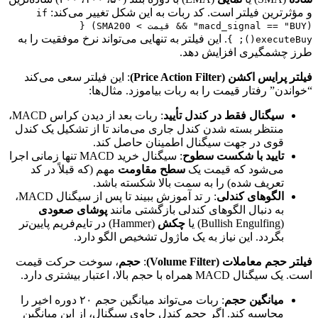
و مؤثرترین فیلتر است. کد ربات به این شکل تغییر می‌کند:
if
(macd_signal == "BUY" && قیمت > SMA200) {
. این فیلتر به تنهایی می‌تواند نرخ موفقیت را به
executeBuy(); }
طرز چشمگیری افزایش دهد.
فیلتر پرایس اکشن (Price Action Filter)
: این فیلتر سعی می‌کند
“خواندن” رفتار قیمت را به ربات بیاموزد. مثال‌ها:
سیگنال فقط در کندل تأیید
: ربات بعد از دیدن کراس MACD،
منتظر بسته شدن کندل جاری می‌ماند تا از تشکیل یک کندل
قوی در جهت سیگنال اطمینان حاصل کند.
تایید با شکست سطوح
: سیگنال خرید MACD تنها زمانی اجرا
می‌شود که قیمت یک
سطح مقاومت
مهم (که قبلاً در کد
تعریف شده) را به سمت بالا شکسته باشد.
الگوهای کندلی
: ر تد آموزش ببیند تا پس از سیگنال MACD،
به دنبال الگوهای کندلی بازگشتی مانند
پوشای صعودی
(Bullish Engulfing) یا
چکش
(Hammer) در تایم‌فریم پایین‌تر
بگردد. این نیاز به یک ماژول تشخیص الگو دارد.
فیلتر حجم معاملات (Volume Filter)
:
حجم
، سوخت حرکت قیمت
است. یک سیگنال MACD همراه با حجم بالا، اعتبار بیشتری دارد.
میانگین حجم
: ربات می‌تواند میانگین حجم ۲۰ دوره اخیر را
محاسبه کند. اگر حجم کندل حاوی سیگنال، از این میانگین