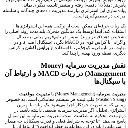
پایین‌تر (مثلاً ۱۵ دقیقه) رفته و منتظر تاییدیه دیگری بماند.
پیاده‌سازی این استراتژی نیازمند مدیریت داده‌های چندگانه و سلسله
مراتب در تصمیم‌گیری است.
یک ربات حرفه‌ای ممکن است از ترکیب همه این استراتژی‌ها
استفاده کند: ابتدا توسط یک میانگین متحرک بلندمدت روند اصلی را
تشخیص دهد (فیلتر روند). سپس در تایم‌فریم میانی، به دنبال
واگرایی یا کراس قوی در MACD بگردد (سیگنال اصلی). و در
نهایت، در تایم‌فریم کوچک‌تر، با استفاده از
پرایس اکشن
یا کراس
دیگری، نقطه ورود بهینه را پیدا کند.
نقش مدیریت سرمایه (Money
Management) در ربات MACD و ارتباط آن
با سیگنال‌ها
مدیریت سرمایه
(Money Management) یا
مدیریت موقعیت
(Position Sizing) قلب تپنده هر سیستم معاملاتی است، به خصوص
زمانی که به صورت خودکار اجرا می‌شود. یک ربات با بهترین
استراتژی تحلیل، اگر مدیریت سرمایه ضعیفی داشته باشد، در
درازمدت محکوم به شکست است. مدیریت سرمایه به این سوال
پاسخ می‌دهد: “با توجه به شرایط فعلی و قدرت سیگنال، چه مقدار
از سرمایه را باید در این معامله به خطر انداخت؟” ارتباط آن با