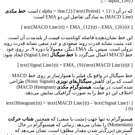
– \alpha_{26}) ]
که در آن ( \alpha = \frac{2}{\text{Period} + 1} ) است.
خط مکدی
(MACD Line) به سادگی تفاضل این دو EMA است:
[ \text{MACD Line}(t) = EMA_{12}(t) – EMA_{26}(t) ]
این خط نشان‌دهنده فاصله کوتاه‌مدت قیمت از بلندمدت آن است.
عدد مثبت نشانه قدرت روند صعودی و عدد منفی نشانه قدرت روند
نزولی است. سپس، یک EMA دیگر، معمولاً با دوره ۹، بر روی خود
خط MACD اعمال می‌گردد تا
خط سیگنال
(Signal Line) ایجاد شود:
[ \text{Signal Line}(t) = EMA_{9}(\text{MACD Line}(t)) ]
خط سیگنال در واقع یک فیلتر یا هموارساز بر روی خط MACD
است که برای کاهش
سیگنال‌های نویزی
(Noisy Signals) طراحی
شده است. در نهایت،
هیستوگرام مکدی
(MACD Histogram)
اختلاف این دو خط را به صورت گرافیکی نمایش می‌دهد:
[ \text{Histogram}(t) = \text{MACD Line}(t) – \text{Signal Line}
(t) ]
هیستوگرام نه تنها جهت (مثبت یا منفی) که همچنین
شتاب حرکت
(Momentum) را نشان می‌دهد. زمانی که هیستوگرام در حال
گسترش (بزرگ‌تر شدن مقدار مطلق) است، نشان می‌دهد که