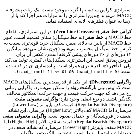
استراتژی کراس ساده، تنها گزینه موجود نیست. یک ربات پیشرفته
MACD می‌تواند چندین استراتژی را به موازات هم اجرا کند یا از
آن‌ها به عنوان فیلترهای لایه‌ای استفاده نماید.
کراس خط صفر (Zero Line Crossover)
: در این استراتژی، تقاطع
خط MACD با
خط صفر
(نه خط سیگنال) مبنای تصمیم است. عبور
خط MACD از پایین به بالای صفر، سیگنال خرید قوی‌تری نسبت به
کراس خط سیگنال محسوب می‌شود (چون نشان می‌دهد میانگین
۱۲ دوره‌ای از ۲۶ دوره‌ای پیشی گرفته است). عکس آن برای
فروش صادق است. این استراتژی سیگنال‌های کمتری تولید می‌کند
ولی با
تأخیر
(Lag) بیشتری همراه است. پیاده‌سازی آن در کد ساده
است:
.
(macd_line[t] > 0) && (macd_line[t-1] <= 0)
واگرایی (Divergence)
: این یکی از قدرتمندترین سیگنال‌های MACD
است که پیش‌بینی
بازگشت روند
را ممکن می‌سازد. واگرایی زمانی
رخ می‌دهد که جهت حرکت قیمت و جهت حرکت اندیکاتور مخالف
یکدیگر باشند. دو نوع اصلی وجود دارد:
واگرایی معمولی مثبت
(Regular Bullish Divergence): قیمت کف پایین‌تر (Lower Low)
می‌سازد اما MACD کف بالاتر‌ (Higher Low) می‌سازد. این نشانه
ضعف در فروشندگان و احتمال صعود است.
واگرایی معمولی منفی
(Regular Bearish Divergence): قیمت سقف بالاتر (Higher High) اما
MACD سقف پایین‌تر (Lower High) می‌سازد که نشانه ضعف در
خریداران و احتمال نزول است. تشخیص الگوریتمی واگرایی