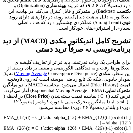
دارد (معمولاً ۱۲، ۲۶، ۹) که فرآیند
بهینه‌سازی
(Optimization) و
بکتست
(Backtest) را متمرکز و قابل کنترل می‌کند. در نهایت، این
اندیکاتور به دلیل ماهیت دنبال‌کننده روند، در بازارهای دارای
روند
قوی
(Strong Trend) عملکردی چشمگیر دارد که هدف اصلی
بسیاری از استراتژی‌های خودکار است.
تشریح کامل اندیکاتور مکدی (MACD) از دید
برنامه‌نویسی نه صرفاً ترید دستی
برای طراحی یک ربات قدرتمند، باید فراتر از تعاریف کلیشه‌ای
اندیکاتورها رفت و به دیدگاهی الگوریتمی و مبتنی بر داده رسید. از
این منظر،
مکدی
(
Moving Average
Convergence Divergence) نه یک
نمودار جادویی، بلکه یک تابع ریاضی پیوسته است که روی
تاریخچه
قیمت
(Price History) اعمال می‌شود. محاسبه MACD با دو
میانگین
متحرک نمایی
(Exponential Moving Average – EMA) آغاز می‌گردد.
فرض کنید ( C_t ) نماینده قیمت بسته‌شدن
(Close Price)
در لحظه (
t ) باشد. ابتدا میانگین متحرک نمایی با دوره کوتاه‌تر (معمولاً ۱۲
دوره) و بلندتر (معمولاً ۲۶ دوره) محاسبه می‌شود:
[ EMA_{12}(t) = C_t \cdot \alpha_{12} + EMA_{12}(t-1) \cdot (1
– \alpha_{12}) ]
[ EMA_{26}(t) = C_t \cdot \alpha_{26} + EMA_{26}(t-1) \cdot (1