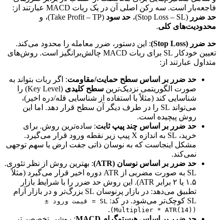
فاجعه‌بار است. سه رکن اصلی آن در یک ربات MACD عبارتند از:
حد ضرر
(Stop Loss – SL)،
حد سود
(Take Profit – TP)، و
محدودیت‌های کلی
.
حد ضرر (Stop Loss)
: این دستور، ضرر معامله را محدود می‌کند.
تعیین خودکار SL برای ربات MACD چالش‌برانگیز است. روش‌های
متداول عبارتند از:
حد ضرر بر اساس سطح حمایت/مقاومت
: اگر ربات بتواند به
صورت الگوریتمی نزدیک‌ترین
سطح کلیدی
(Key Level) را
شناسایی کند (مثلاً با استفاده از شناسایی قله/دره اخیر)،
می‌تواند SL را در طرف دیگر آن سطح قرار دهد. اما این
روش پیچیده است.
حد ضرر بر اساس چند پیپ ثابت
: ساده‌ترین روش. برای
خرید، SL به اندازه X پیپ زیر نقطه ورود قرار می‌گیرد.
مشکل اینجاست که به نوسان ذاتی جفت ارض یا سهم توجهی
نمی‌کند.
حد ضرر بر اساس نوسان (ATR)
: بهترین روش از نظر تئوری.
SL به صورت مضربی از ATR دوره اخیر قرار می‌گیرد (مثلاً
۱.۵ یا ۲ برابر ATR). این روش حد ضرر را با شرایط بازار
تطبیق می‌دهد: در بازار پرنوسان SL بزرگ‌تر و در بازار آرام
SL کوچک‌تر می‌شود. در کد:
SL = قیمت ورود ±
.
(Multiplier * ATR(14))
حد ضرر بر اساس هیستوگرام MACD
: روشی تخصصی‌تر.