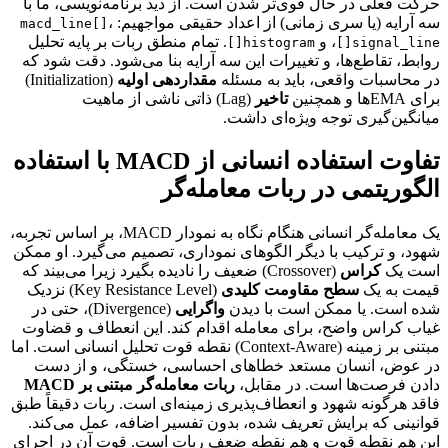
حرکت فعلی در حال قوی‌تر شدن است. از دید برنامه‌نویسی، ما با
سه آرایه (یا سری زمانی) از اعداد حقیقی مواجهیم:
،
macd_line[]
، و
. تمام منطق ربات بر پایه تحلیل
histogram[]
signal_line[]
روابط، تقاطع‌ها، و تغییرات این سه آرایه بنا می‌شود. دقت شود که
در محاسبات واقعی، باید به مسئله
مقداردهی اولیه
(Initialization)
برای EMAها و همچنین
تاخیر
(Lag) ذاتی ناشی از ماهیت
میانگین‌گیری توجه ویژه‌ای داشت.
تفاوت استفاده انسانی از MACD با استفاده
الگوریتمی در ربات معامله‌گر
یک معامله‌گر انسانی هنگام نگاه به نمودار MACD، بر اساس تجربه،
شهود، و ترکیب با دیگر الگوهای نموداری، تصمیم می‌گیرد. او ممکن
است یک
کراس
(Crossover) ضعیف را نادیده بگیرد زیرا می‌بیند که
قیمت به یک
سطح مقاومت کلیدی
(Key Resistance Level) نزدیک
شده است. یا ممکن است با دیدن
واگرایی
(Divergence)، حتی در
غیاب کراس واضح، برای معامله اقدام کند. این انعطاف و قضاوت
مبتنی بر زمینه (Context-Aware) نقطه قوت تحلیل انسانی است. اما
در عوض، انسان مستعد خطاهای احساسی، خستگی، و از دست
دادن فرصت‌ها است. در مقابل،
ربات معامله‌گر مبتنی بر MACD
فاقد هرگونه شهود و انعطاف‌پذیری زمینه‌ای است. ربات دقیقاً طبق
قوانینی که برایش تعریف شده، بدون تفسیر اضافه، عمل می‌کند.
این هم نقطه قوت و هم نقطه ضعف ربات است. قوت آن در اجرای