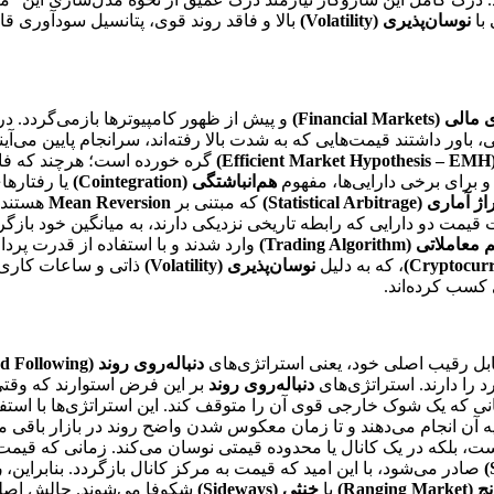
 با
نوسان‌پذیری (Volatility)
بالا و فاقد روند قوی، پتانسیل سودآوری قا
Financial Market)
و پیش از ظهور کامپیوترها بازمی‌گردد. در
 باور داشتند قیمت‌هایی که به شدت بالا رفته‌اند، سرانجام پایین می‌آ
E)
گره خورده است؛ هرچند که فاما
 و برای برخی دارایی‌ها، مفهوم
هم‌انباشتگی (Cointegration)
یا رفتارها
ری (Statistical Arbitrage)
که مبتنی بر
Mean Reversion
هستند،
اتی (Trading Algorithm)
وارد شدند و با استفاده از قدرت پرد
، که به دلیل
نوسان‌پذیری (Volatility)
ذاتی و ساعات کاری ۲۴/۷ شناخته می‌شوند، استراتژی‌ه
کسب کرده‌اند.
بل رقیب اصلی خود، یعنی استراتژی‌های
دنباله‌روی روند (Trend Following)
د را دارند. استراتژی‌های
دنباله‌روی روند
بر این فرض استوارند که وقت
نی که یک شوک خارجی قوی آن را متوقف کند. این استراتژی‌ها با استفا
لیه آن انجام می‌دهند و تا زمان معکوس شدن واضح روند در بازار باقی می
ست، بلکه در یک کانال یا محدوده قیمتی نوسان می‌کند. زمانی که قیم
صادر می‌شود، با این امید که قیمت به مرکز کانال بازگردد. بنابراین،
ر
Ranging Market)
یا
خنثی (Sideways)
شکوفا می‌شوند. چالش اصلی 