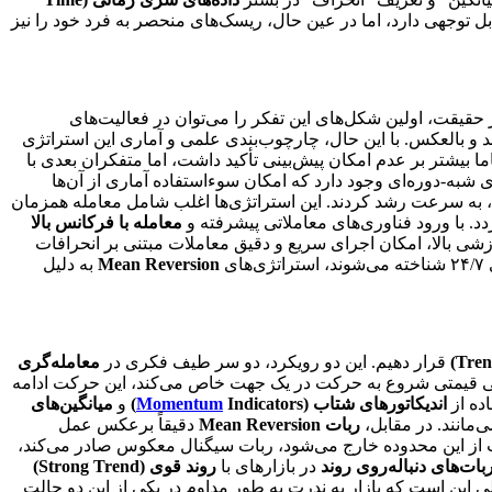
بل توجهی دارد، اما در عین حال، ریسک‌های منحصر به فرد خود را نیز
 حقیقت، اولین شکل‌های این تفکر را می‌توان در فعالیت‌های
یند و بالعکس. با این حال، چارچوب‌بندی علمی و آماری این استراتژی
 بیشتر بر عدم امکان پیش‌بینی تأکید داشت، اما متفکران بعدی با
ی شبه-دوره‌ای وجود دارد که امکان سوءاستفاده آماری از آن‌ها
 به سرعت رشد کردند. این استراتژی‌ها اغلب شامل معامله همزمان
معامله با فرکانس بالا
ازشی بالا، امکان اجرای سریع و دقیق معاملات مبتنی بر انحرافات
ای
Mean Reversion
به دلیل
قرار دهیم. این دو رویکرد، دو سر طیف فکری در
معامله‌گری
ی قیمتی شروع به حرکت در یک جهت خاص می‌کند، این حرکت ادامه
ده از
اندیکاتورهای شتاب (
Indicators)
Momentum
و
میانگین‌های
‌مانند. در مقابل،
ربات Mean Reversion
دقیقاً برعکس عمل
ت از این محدوده خارج می‌شود، ربات سیگنال معکوس صادر می‌کند،
بات‌های دنباله‌روی روند
در بازارهای با
روند قوی (Strong Trend)
این است که بازار به ندرت به طور مداوم در یکی از این دو حالت