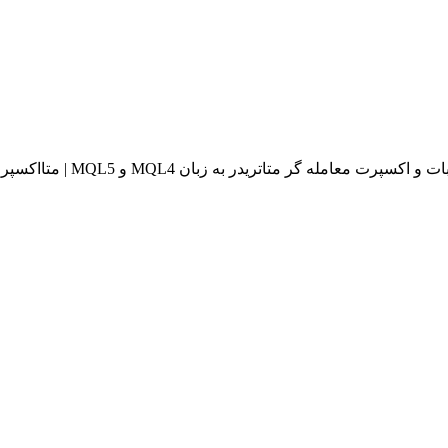
له گر متاتریدر به زبان MQL4 و MQL5 | متااکسپرت