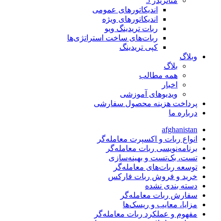
متاتريدر 5
اندیکاتورهای عمومی
اندیکاتورهای ویژه
ربات تریدینگ ویو
ربات‌های ساخت استراتژی‌ها
کپی تریدینگ
وبلاگ
بلاگ
همه مطالب
اخبار
ویدیوهای آموزشی
پرداخت هزینه محصول سفارشی
درباره ما
afghanistan
انواع ربات و اکسپرت معامله‌گر
برنامه‌نویسی ربات معامله‌گر
تست، بک‌تست و بهینه‌سازی
توسعه ربات‌های معامله‌گر
خرید و فروش ربات فارکس
دسته بندی نشده
سفارش ربات معامله‌گر
مزایا، معایب و ریسک‌ها
مفهوم و عملکرد ربات معامله‌گر