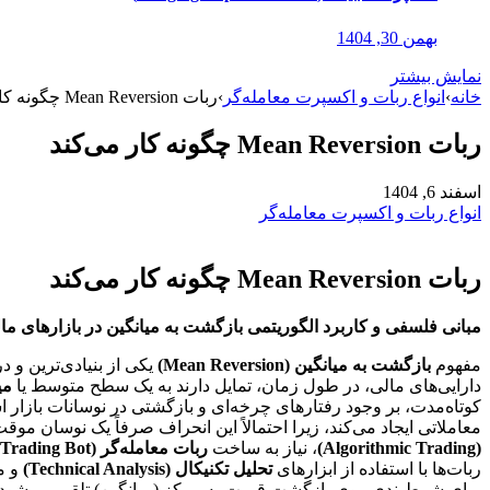
بهمن 30, 1404
نمایش بیشتر
خانه
›
انواع ربات و اکسپرت معامله‌گر
›
ربات Mean Reversion چگونه کار می‌کند
ربات Mean Reversion چگونه کار می‌کند
اسفند 6, 1404
انواع ربات و اکسپرت معامله‌گر
ربات Mean Reversion چگونه کار می‌کند
مبانی فلسفی و کاربرد الگوریتمی بازگشت به میانگین در بازارهای ما
مفهوم
بازگشت به میانگین (Mean Reversion)
یکی از بنیادی‌ترین و 
دارایی‌های مالی، در طول زمان، تمایل دارند به یک سطح متوسط یا
میان
کوتاه‌مدت، بر وجود رفتارهای چرخه‌ای و بازگشتی در نوسانات بازار
معاملاتی ایجاد می‌کند، زیرا احتمالاً این انحراف صرفاً یک نوسان مو
(Algorithmic Trading)
، نیاز به ساخت
ربات معامله‌گر (Trading Bot)
ربات‌ها با استفاده از ابزارهای
تحلیل تکنیکال (Technical Analysis)
و م
برای شرط‌بندی روی بازگشت قیمت به مرکز (میانگین) تلقی می‌شود. 