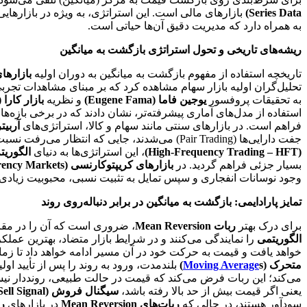
Series Data)
بازارهای مالی است. این استراتژی، به ویژه در بازارهایی
به همراه دارد که مدیریت دقیق آن‌ها حیاتی است.
ریشه‌های تاریخی و تحول استراتژی بازگشت به میانگین
تاریخچه استفاده از مفهوم بازگشت به میانگین به دوران اولیه
بازارهای مالی (s
تحلیل‌گران اولیه بازار سهام مشاهده کرد که بر مبنای مشاهدات تجربی،
به تحقیقات پروفسور
یوجین فاما (Eugene Fama)
و نظریه
بازار کارا (fficient Market Hypothesis – EMH
استفاده از مدل‌های آماری پیشرفته‌تر، نشان دادند که در برخی بازه‌ها
فراهم است. در بازارهای سنتی مانند سهام و کالا، استراتژی‌های
آربیتراژ آما
جفت دارایی‌ها (Pair Trading) می‌شدند، جایی که انتظار می‌رفت نسبت قیمت دو دارایی که رابطه تاریخی نزدیکی دارند، به میانگین خود بازگردد. با ورود فناوری‌های معاملاتی پیشرفته و
(High-Frequency Trading – HFT)
، این استراتژی‌ها به دنیای
الگوریتم معامل
بسیار جزئی فراهم گردید. در
بازارهای کریپتوکارنسی (Cryptocurrency Markets)
وجود نوسانات انفجاری و سپس تمایل به تثبیت نسبی، محبوبیت زیادی 
تمایز پارادایمی: بازگشت به میانگین در برابر دنباله‌روی روند
برای درک بهتر
ربات Mean Reversion
، ضروری است که آن را در مقا
الگوریتمی
را نمایندگی می‌کنند و در شرایط بازار متضاد، بهترین عملکر
خواهد یافت و قیمت به حرکت خود در آن مسیر ادامه خواهد داد تا زما
متحرک (
s)
Moving Average
بلندمدت، ورود به روند را پس از تأیید او
می‌کند؛ این ربات فرض می‌کند که قیمت در حالت طبیعی، رونددار نی
یعنی اگر قیمت بیش از حد بالا رفته باشد،
سیگنال فروش (Sell Signal)
سودآور هستند، در حالی که
ربات‌های Mean Reversion
در بازارهای
رنج (