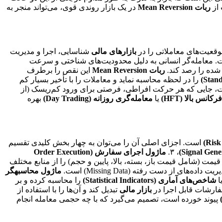
ربات Mean Reversion
در یک بازار روندی قوی، می‌تواند منجر به
وقعیت‌های معاملاتی را در
بازارهای مالی
شناسایی، اجرا و مدیریت
ت. معامله‌گر انسانی به دلیل محدودیت‌های شناختی و سرعت
 شده را رصد کند.
ربات Mean Reversion
این نقص را برطرف
را در لحظه محاسبه نماید و معاملات را با تأخیر بسیار کم
است، جایی که هر حرکت افراطی، فرصتی برای ورود کم‌ریسک (از
انس بالا (HFT)
یا
معامله‌گری روزانه (Day Trading)
بهره
است. اجزای اصلی آن را می‌توان به چهار بخش کلیدی تقسیم
، ۳.
ماژول اجرای سفارش (Order Execution
یمت (شامل قیمت باز، بسته، بالا، پایین و حجم) را از منابع مختلف
ماژول محاسبهگر
ا
شاخص‌های آماری (Statistical Indicators)
را محاسبه کرده و بر
سفارشات قابل اجرا در
بازار مالی
تبدیل کند و آن‌ها را با استفاده از
پیوند خورده است، تصمیم می‌گیرد که با چه حجمی معامله انجام