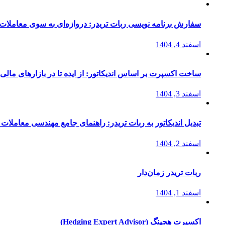
سفارش برنامه نویسی ربات تریدر: دروازه‌ای به سوی معاملات 
اسفند 4, 1404
ساخت اکسپرت بر اساس اندیکاتور: از ایده تا در بازارهای مالی
اسفند 3, 1404
تبدیل اندیکاتور به ربات تریدر: راهنمای جامع مهندسی معاملات 
اسفند 2, 1404
ربات تریدر زمان‌دار
اسفند 1, 1404
اکسپرت هجینگ (Hedging Expert Advisor)