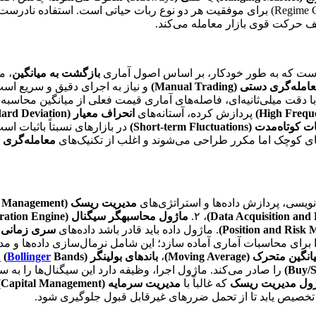
ف حرکت قوی بازار معامله می‌کند.
ت که به طور خودکار، بر اساس اصول آماری
بازگشت به میانگین
، م
مله‌گری دستی (Manual Trading)
و نیاز به اجرای دقیق و سریع اس
و با دقت میلی‌ثانیه‌ای، فاصله‌های آماری قیمت فعلی از میانگین محاسبه
پردازش کرده، آستانه‌های
انحراف معیار (Standard Deviation)
ه‌مدت (Short-term Fluctuations)
در بازارهای نسبتاً باثبات 
های کوچک اما مکرر طراحی می‌شوند و اغلب از تکنیک‌های
معامله‌گری فرک
نویسی، پردازش داده‌ها و استراتژی‌های
مدیریت ریسک (Risk Management)
، ۲.
ماژول محاسبهگر سیگنال (Signal Generation Engine)
. ماژول داده باید قادر باشد داده‌های
سری زمانی
ق
نگین متحرک (Moving Average)
،
باندهای بولینگر (
Bands)
Bollinger
ی
را صادر می‌کند. ماژول اجرا، وظیفه دارد این سیگنال‌ها را به 
ول مدیریت ریسک
که غالباً با
مدیریت سرمایه (Capital Management)
تخصیص یابد تا از تحمل ضررهای غیرقابل قبول جلوگیری شود.