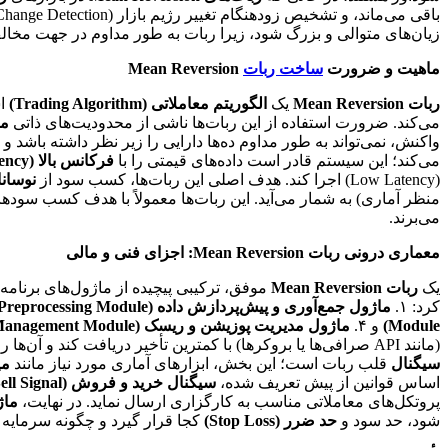
باقی می‌ماند، و تشخیص زودهنگام تغییر رژیم بازار (Regime Change Detection) برای موفقیت هر دو نوع ربات حیاتی است. استفاده نادرست از
زیان‌های متوالی و بزرگ شود، زیرا ربات به طور مداوم در جهت مخال
ماهیت و ضرورت
ساخت ربات
Mean Reversion
ربات Mean Reversion
یک
الگوریتم معاملاتی (Trading Algorithm)
اس
می‌کند. ضرورت استفاده از این ربات‌ها ناشی از محدودیت‌های ذاتی
معا
واکنش، نمی‌تواند به طور مداوم ده‌ها دارایی را زیر نظر داشته باشد 
می‌کند؛ این سیستم قادر است داده‌های قیمتی را با
فرکانس بالا (High Frequency)
(Low Latency) اجرا کند. هدف اصلی این ربات‌ها، کسب سود از
نوسانات کوتا
منظر آماری) به شمار می‌آید. این ربات‌ها معمولاً با هدف کسب سود
می‌برند.
معماری درونی ربات Mean Reversion: اجزای فنی و مالی
یک
ربات Mean Reversion
موفق، ترکیبی پیچیده از ماژول‌های برنامه‌
کرد: ۱.
ماژول جمع‌آوری و پیش‌پردازش داده (Data Acquisition and Preprocessing Module)
Module)
و ۴.
ماژول مدیریت پوزیشن و ریسک (Position and Risk Management Module)
(مانند API صرافی‌ها یا بروکرها) با کمترین تأخیر دریافت کند و آن‌ها را برای محاسبات آماری آماده سازد؛ این شامل نرمال‌سازی داده‌ها و مدیریت داده‌های از دست رفته (Missing Data) است.
سیگنال
قلب ربات است؛ این بخش، ابزارهای آماری مورد نیاز مانند
میا
اساس قوانین از پیش تعریف شده،
سیگنال خرید و فروش (Buy/Sell Signal)
پروتکل‌های معاملاتی مناسب به کارگزاری ارسال نماید. در نهایت،
ماژ
شود، حد سود و
حد ضرر (Stop Loss)
کجا قرار گیرد و چگونه سرمایه 