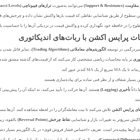
Support & Resistanc)
می‌توانند به‌صورت
ترازهای فیبوناچی (Fibonacci Levels)
ن سطوح از طریق شناسایی نقاطی که قیمت بارها واکنش نشان داده و چرخش‌های قو
طوح را در حافظه خود نگهداری کرده و واکنش قیمت در نزدیکی آن‌ها را با حساسیت بال
ات پرایس اکشن با ربات‌های اندیکاتوری
 سردرگمی در توسعه
الگوریتم‌های معاملاتی (Trading Algorithms)
، تمایز قائل شدن ب
وری
بر پایه محاسبات ریاضی مشخصی کار می‌کنند که از قیمت‌های گذشته مشتق شده‌اند
سریع از یک MA کندتر عبور کند.
ن بسیار شفاف و از نظر فنی ساده برای پیاده‌سازی هستند.
 ذاتاً
تأخیری (Lagging)
هستند. آن‌ها حرکت را تأیید می‌کنند، نه اینکه آن را پیش‌بینی 
ند.
های پرایس اکشن
تلاش می‌کنند تا نیت معامله‌گران را در لحظه مشاهده کنند. آن‌ها مستقی
اکنش سریع‌تر به تغییرات بازار و شناسایی
نقاط چرخش (Reversal Points)
بالقوه، زیر
‌ها پیچیده‌تر است. تعریف «احساس فشار فروش قوی» در یک الگوریتم بسیار دشوارتر از تعریف «RSI زیر ۳۰» است. همچنین، ربات
C)
بین یک حرکت در یک بازار رونددار و یک بازار رنج را درک کند