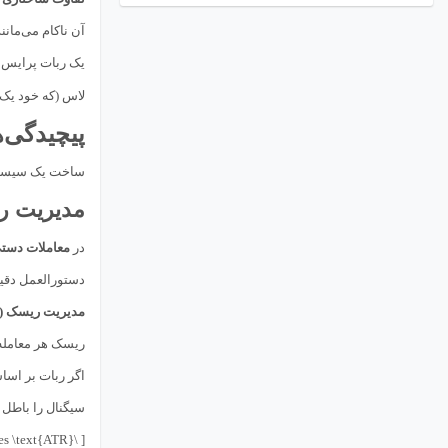
آن ناکام می‌مانند
یک ربات پرایس ا
لاس (که خود یک 
پیچیدگی‌ه
ساخت یک سیستم 
مدیریت ر
در
معاملات دستی (al Trading
دستورالعمل دقی
مدیریت ریسک (Risk Management)
ریسک هر معامله
سیگنال را باطل ن
[ \text{Stop Loss Distance} = k \times \text{ATR} ]