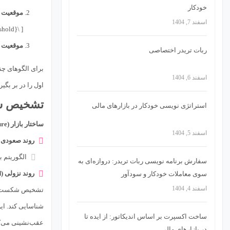
خودکار
موقعیت س
اسفند 7, 1404
[ \text{Tail Confirmation} = \frac{\text{Longer Shadow}}{\text{Shorter Shadow}} > \text{Threshold} ]
موقعیت 
ربات تریدر اختصاصی
برای الگوهای چن
اسفند 6, 1404
اول را در بر بگ
تشخیص سا
استراتژی‌ نویسی خودکار در بازارهای مالی
ساختار بازار (Market Structure)
اسفند 5, 1404
روند صعودی (Uptrend)
الگوریتم باید بررسی کند که آیا $n-1
سفارش برنامه نویسی ربات تریدر: دروازه‌ای به
روند نزولی (Downtrend):
سوی معاملات خودکار و سودآور
اسفند 4, 1404
تشخیص شکست ساختار (Break of Structure – BOS) یا تغییر رژیم (e of Character – CHoCH
شناسایی کند. این
ساخت اکسپرت بر اساس اندیکاتور: از ایده تا
عقب‌نشینی می‌ک
در بازارهای مالی