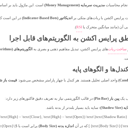
نجام محاسبات
مدیریت سرمایه (Money Management)
است. این ماژول باید بر اساس
ت پرایس اکشن با ربات‌های متکی بر
اندیکاتور (Indicator-Based Bots)
در این است که 
 آن (مانند میانگین متحرک یا
RSI
).
طق پرایس اکشن به الگوریتم‌های قابل اجرا
ساخت ربات
‌های پرایس اکشن، تبدیل مفاهیم ذهنی و بصری به
الگوریتم‌های (Algorithms)
ت.
دل‌ها و الگوهای پایه
واحد اصلی تحلیل هستند. هر کندل با چهار پارامتر مشخص می‌شود:
قیمت باز شدن 
یف یک
پین بار (Pin Bar)
در قالب الگوریتمی نیاز به تعریف دقیق فاکتورهای زیر دارد:
Shadow):
سایه باید بسیار بلندتر از بدنه باشد.
} ] که در آن
اندازه بدنه (Body Size)
برابر است با $|\text{Close} – \text{Open}|$.