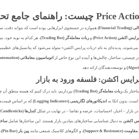
Financial)
همواره در جستجوی ابزارهایی بوده است که بتواند دقت، سر
رایس اکشن (Price Action)
و
ربات معامله‌گر (Trading Bot)
، هر کدام به نوبه خود، 
می‌شوند، پدیده‌ای به نام «ربات پرایس اکشن» متولد می‌شود که پتانسیل‌های عظیمی 
 چیستی، ساختار، چالش‌ها و آینده این نوع خاص از
اتوماسیون معاملاتی (Trading Automation)
و توسعه‌دهندگان ارائه دهد.
پرایس اکشن: فلسفه ورود به بازار
ساختار یک
ربات معامله‌گر (Trading Bot)
بپردازیم، باید درک کنیم که هسته منطق آن
است، بدون اتکا به
اندیکاتورهای لگاریتمی (Lagging Indicators)
که بر اساس قیمت‌ها
ر بازار – اخبار، احساسات، عرضه و تقاضا – در نهایت در شکل
کندل‌ها (Candlesticks)
ایس اکشن
به دنبال شناسایی ساختارهای بنیادین بازار هستند. این ساختارها شامل
ساختار بازا
Support & Resistanc)
، و الگوهای کلاسیک شمعی مانند
پین بار (Pin Bar)
،