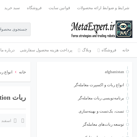
شرایط و ضوابط ارائه محصولات
قوانین سایت
فروشگاه
سبد خرید
خانه
فروشگاه
وبلاگ
پرداخت هزینه محصول سفارشی
درباره ما
›
afghanistan
خانه
انواع رب
انواع ربات و اکسپرت معامله‌گر
ربات Price Action چیست
برنامه‌نویسی ربات معامله‌گر
تست، بک‌تست و بهینه‌سازی
اسفند 7, 1404
توسعه ربات‌های معامله‌گر