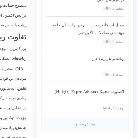
سطوح
حمایت و مقاومت (e
اسفند 3, 1404
پرایس اکشن، ای
تبدیل اندیکاتور به ربات تریدر: راهنمای جامع
ربات باید این س
مهندسی معاملات الگوریتمی
تفاوت رب
اسفند 2, 1404
بزرگ‌ترین منبع
ربات تریدر زمان‌دار
ربات‌های اندیکات
– MA)
منتظر می‌ماند تا یک MA 
اسفند 1, 1404
مزیت:
این قوانی
نقص:
اندیکاتورها
اکسپرت هجینگ (Hedging Expert Advisor)
زیادی تولید می‌کن
در مقابل،
ربات‌
بهمن 30, 1404
مزیت:
توانایی و
نمایش بیشتر
چالش:
پیاده‌سازی آن
تفاوت ساختاری (ontextual Difference