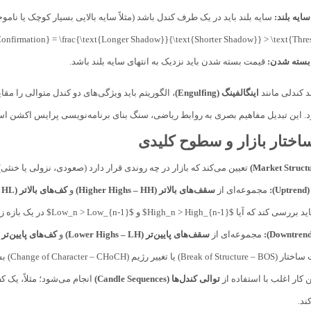
ایه بلند:
سایه بلند باید در یک طرف کندل باشد (مثلاً سایه بالایی بسیار کوچک یا ناموج
بسته شدن:
قیمت بسته شدن باید نزدیک به انتهای سایه بلند باشد.
د کندلی مانند
اینگالفینگ (Engulfing)
، الگوریتم باید ویژگی‌های دو کندل متوالی را مقا
یرد. این تبدیل مفاهیم بصری به روابط ریاضی، سنگ بنای برنامه‌نویسی پرایس اکشن ا
ختار بازار و سطوح کلیدی
تعیین می‌کند که بازار در چه روندی قرار دارد (صعودی، نزولی یا خنثی)
:
مجموعه‌ای از
سقف‌های بالاتر (Higher Highs – HH)
و
کف‌های بالاتر (Higher Lows – HL)
High_n > High_{}$ و $Low_n > Low_{n-1}$ در یک بازه زمانی مشخص برقرار است یا خیر.
مجموعه‌ای از
سقف‌های پایین‌تر (Lower Highs – LH)
و
کف‌های پایین‌تر (ower Lows – LL
Chang) بسیار حیاتی است. ربات باید به‌طور پویا سطوح
 کار اغلب با استفاده از
توالی کندل‌ها (Candle Sequences)
انجام می‌شود؛ مثلاً، یک
ند.