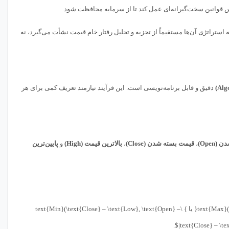
 قوانین سخت‌گیرانه‌ای عمل کند تا از سرمایه محافظت شود.
استراتژی آن‌ها مستقیماً از تجزیه و تحلیل رفتار خام قیمت نشأت می‌گیرد، نه
دقیق و قابل برنامه‌نویسی است. این فرآیند نیازمند تعریف کمی برای هر
(Open)
،
قیمت بسته شدن (Close)
،
بالاترین قیمت (High)
و
پایین‌ترین
[ \text{Shadow Ratio} = \frac{\text{Max}(\text{High} – \text{Close}, \text{High} – \text{Open}) \text{ یا } \text{Min}(\text{Close} – \text{Low}, \text{Open} –