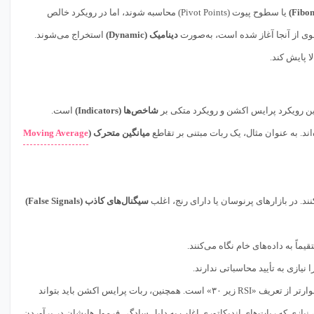
یا سطوح پیوت (Pivot Points) محاسبه شوند، اما در رویکرد خالص
ی از آنجا آغاز شده است، به‌صورت
دینامیک (Dynamic)
استخراج می‌شوند.
ا پایش کند.
ین رویکرد پرایس اکشن و رویکرد متکی بر
شاخص‌ها (Indicators)
است.
. به عنوان مثال، یک ربات مبتنی بر تقاطع
میانگین متحرک (
Moving Average
کنند. در بازارهای پرنوسان یا دارای رنج، اغلب
سیگنال‌های کاذب (False Signals)
ماً به داده‌های خام نگاه می‌کنند.
ا نیازی به تأیید محاسباتی ندارند.
 پرایس اکشن باید بتواند
، نیازی که ربات‌های اندیکاتوری اغلب به دلیل سادگی فرمول‌هایشان در برآوردن