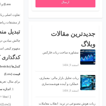
ارسال
Loss)
و ا
تفاوت اصلی ربا
از مشتقات ریاضی
تبدیل من
جدیدترین مقالات
چالش بنیادین در
وبلاگ
مفهوم کیفی اس
مشاوره ساخت ربات فارکس
کدگذاری کن
اسفند 9, 1404
کندل‌ها (Candlesticks)
قیمت (Low)
.
ربات تحلیل بازار مالی: معماری،
برای مثال، تعر
عملکرد و آینده هوشمندسازی
اندازه سایه ( Size
تصمیمات تریدینگ
اسفند 8, 1404
ربات هوش مصنوعی در ترید: انقلاب معاملات
\text{Low})}{\text{Body Size}