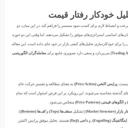
عت و انضباط لازم برای کسب سود مستمر را فراهم کند. در این میان، دو
بنیان‌های اساسی استراتژی‌های موفق را تشکیل می‌دهند. اما وقتی این دو حوزه
را برای خودکارسازی تحلیل‌های کیفی بازار در خود جای داده است. این مقاله
می‌پردازد و سعی دارد تصویری جامع برای
معامله‌گران الگوریتمی
 چیست.
پرایس اکشن (Price Action)
به معنای مطالعه و تفسیر حرکت خام
ی گذشته محاسبه می‌شوند. این رویکرد بر این فرض استوار است که تمام
و
الگوهای قیمتی (Price Patterns)
منعکس می‌شود.
ر (Market Structure)
(تشکیل
سقف‌ها (Tops)
و
کف‌ها (Bottoms)
)،
اینگالفینگ (Engulfing)
، و
داجی (Doji)
هستند. تحلیل موفق پرایس اکشن