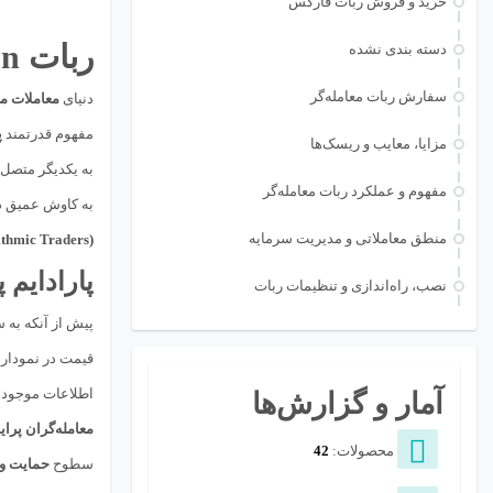
خرید و فروش ربات فارکس
ربات Price Action چیست: راهنمای جامع تحلیل خودکار رفتار قیمت
دسته بندی نشده
سفارش ربات معامله‌گر
دنیای
معاملات مالی ( Trading
مفهوم قدرتمند
پ
مزایا، معایب و ریسک‌ها
به یکدیگر متصل 
مفهوم و عملکرد ربات معامله‌گر
به کاوش عمیق در
منطق معاملاتی و مدیریت سرمایه
(Algorithmic Traders)
پارادایم 
نصب، راه‌اندازی و تنظیمات ربات
پیش از آنکه به 
قیمت در نمودار 
اطلاعات موجود د
آمار و گزارش‌ها
معامله‌گران پر
محصولات:
42
سطوح
حمایت و مقاومت (e