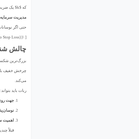
که $k$ یک ضریب است که توسط تحلیل‌گر بر اساس میزان نوسانات فعلی بازار تعیین می‌شود.
مدیریت سرمایه (oney Management
حتی اگر نوسانات 
[ \text{Position Size} = \frac{\text{Risk Amount}}{\text{Distance to Stop Loss}} ]
چالش شناسایی 
بزرگ‌ترین شکست ربات‌ها
چرخش خفیف باشد،
می‌کند.
ربات باید بتواند:
جهت روند غالب (ection
نوسان‌پذیری فعلی 
اهمیت س
قبلاً چن