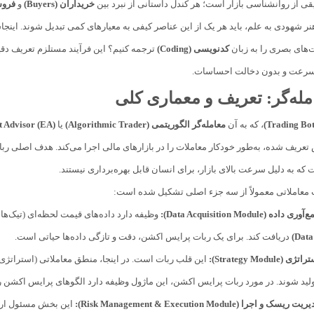
قی از روانشناسی بازار است؛ هر کندل داستانی از نبرد بین
خریداران (Buyers)
و
فروشندگ
هنر شهودی به علم، باید هر یک از این عناصر کیفی به معیارهای کمی تبدیل شوند. ای
‌های بصری را به زبان
کدنویسی (Coding)
ترجمه کنیم؟ این فرآیند مستلزم تعریف دقیق
با سرعت و بدون دخالت احساسات.
مله‌گر: تعریف و معماری کلی
، که به آن
معامله‌گر الگوریتمی (Algorithmic Trader)
یا
 Advisor (EA)
ش تعریف شده، به‌طور خودکار معاملات را در بازارهای مالی اجرا می‌کند. هدف اصلی 
ه به دلیل سرعت بالای بازار، برای انسان قابل بهره‌برداری نیستند.
 معاملاتی معمولاً از سه جزء اصلی تشکیل شده است:
ه (Data Acquisition Module):
وظیفه دارد داده‌های قیمت لحظه‌ای (تیک‌ها 
دریافت کند. برای یک ربات پرایس اکشن، دقت و تازگی داده‌ها حیاتی است.
Strategy Module):
این قلب ربات است. در اینجا، منطق معاملاتی (استراتژی)
ید شوند. در مورد ربات پرایس اکشن، این ماژول وظیفه دارد الگوهای پرایس اکشن ر
و اجرا (Risk Management & Execution Module):
این بخش مسئول ارسا