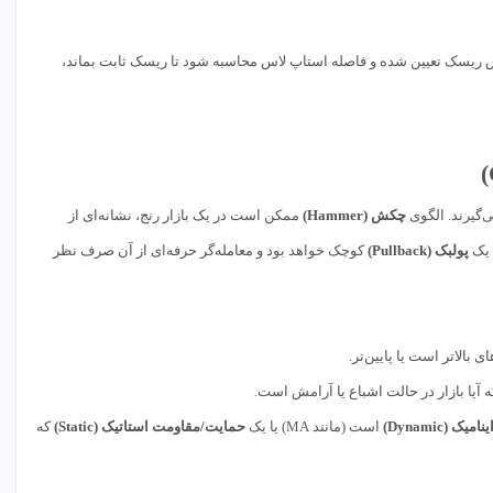
حجم معامله (Position Sizing) باید بر اساس ریسک تعیین شده و فاصله استاپ لاس محاسبه شود تا ریسک ثابت بماند،
چکش (Hammer)
ممکن است در یک بازار رنج، نشانه‌ای از
 یک
پولبک (Pullback)
کوچک خواهد بود و معامله‌گر حرفه‌ای از آن صرف نظر
بالاتر است یا پایین‌تر.
 (Dynamic)
است (مانند MA) یا یک
حمایت/مقاومت استاتیک (Static)
که