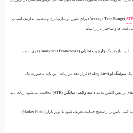
AT
(Average True Range)
برای تعیین نوسان‌پذیری و تنظیم اندازه‌ی استاپ
کندل‌ها و ساختار بازار است.
این نیازمند یک
چارچوب تحلیلی (Analytical Framework)
قوی است.
 یک
سوئینگ لو (Swing Low)
قرار دهد. در ربات، این باید به‌صورت یک
رهای پرایس اکشن مانند
دامنه واقعی میانگین (ATR)
محاسبه می‌شود. ربات باید
اگر ربات بر اساس یک الگوی پرایس اکشن معتبر در یک سطح حمایت قوی سیگنال می‌دهد، حد ضرر باید کمی پایین‌تر از سطح حمایت تعریف شود تا نویز بازار (Market Noise)