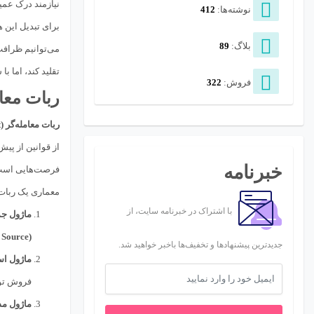
نیازمند درک عمی
نوشته‌ها:
412
برای تبدیل این 
بلاگ:
89
می‌توانیم ظرافت
تقلید کند، اما 
فروش:
322
ربات معا
ربات معامله‌گر (Trading Bot)
از قوانین از پی
خبرنامه
فرصت‌هایی است ک
معماری یک ربات
با اشتراک در خبرنامه سایت، از
ماژول جمع‌آوری داد
(Data Source)
جدیدترین پیشنهادها و تخفیف‌ها باخبر خواهید شد.
ماژول استراتژی (
فروش تول
ماژول مدیریت ریسک 