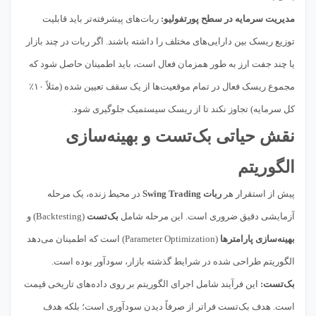
مدیریت سرمایه در سطح پورتفولیو:
ربات‌های پیشرفته‌تر باید قابلیت
توزیع ریسک بین دارایی‌های مختلف را داشته باشند. اگر ربات در چند بازار
یا چند جفت ارز به طور همزمان فعال است، باید اطمینان حاصل شود که
مجموع ریسک فعال در تمام موقعیت‌ها از یک سقف تعیین شده (مثلاً ۱۰٪
کل سرمایه) تجاوز نکند تا از ریسک سیستمیک جلوگیری شود.
نقش حیاتی بک‌تست و بهینه‌سازی
الگوریتم
پیش از استقرار هر
ربات Swing Trading
در محیط زنده، یک مرحله
آزمایشی دقیق ضروری است. این مرحله شامل
بک‌تست
(Backtesting) و
بهینه‌سازی پارامترها
(Parameter Optimization) است که اطمینان می‌دهد
الگوریتم طراحی شده در شرایط گذشته بازار، سودآور بوده است.
بک‌تست:
این فرآیند شامل اجرای الگوریتم بر روی داده‌های تاریخی قیمت
است. هدف بک‌تست فراتر از صرفاً دیدن سودآوری است؛ بلکه هدف