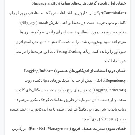
خطای اول: نادیده گرفتن هزینه‌های معاملاتی (Slippage and
Commissions):
یکی از شایع‌ترین اشتباهات در بک‌تست‌ها، فرض بر اجرای
کامل و بدون هزینه است. در محیط واقعی،
لغزش قیمت
(Slippage) –
تفاوت بین قیمت مورد انتظار و قیمت اجرای واقعی – و کمیسیون‌ها
می‌توانند سود پیش‌بینی شده را به شدت کاهش داده و حتی استراتژی
سودآور را زیانده کنند.
ربات Swing Trading
باید این هزینه‌ها را در مدل
خود لحاظ کند.
خطای دوم: استفاده از اندیکاتورهای همسو (Lagging Indicator
Dependency):
اتکای بیش از حد به اندیکاتورهای دنبال‌کننده روند
(Lagging Indicators) در دوره‌های رنج بازار، منجر به سیگنال‌های کاذب
متعدد و از دست دادن سرمایه از طریق معاملات کوچک مکرر می‌شود.
ربات باید در شرایط رنج، کاملاً غیرفعال شده یا به اندیکاتورهای خنثی‌کننده
بازار (مانند ATR) روی آورد.
خطای سوم: مدیریت ضعیف خروج (Poor Exit Management):
بزرگترین