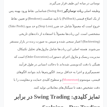
نوسانی در میانه این طیف قرار می‌گیرند.
وظیفه اصلی
ربات نوسان‌گیر
(Swing Bot) شناسایی نقاط ورود بهینه پس
از یک اصلاح قیمتی (Pullback) یا تایید شکست (Breakout) و تعیین نقاط
خروج است که معمولاً شامل حد ضرر (Stop Loss) و حد سود (Take Profit)
مشخصی است. این ربات‌ها معمولاً با استفاده از داده‌های تاریخی
(Backtesting) اعتبار سنجی شده و سپس به صورت زنده در بازار مستقر
می‌شوند. هسته اصلی این ربات‌ها شامل ماژول‌های تحلیل تکنیکال،
مدیریت ریسک و ماژول اجرای دستورات (Order Execution) است که
همگی با دقت کدنویسی شده‌اند تا دخالت انسانی در طول فرآیند
تصمیم‌گیری و اجرا به حداقل برسد. الگوریتم‌ها باید بتوانند الگوهای
قیمتی، مومنتوم (
Momentum
) و سطوح کلیدی حمایت و مقاومت را با
دقت تشخیص دهند تا سیگنال‌های معاملاتی تولید کنند.
تمایز کلیدی: Swing Trading در برابر