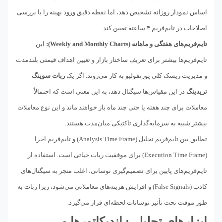
اساس نمودار روزانه تشخیص دهد، اما نقطه دقیق ورود بهینه را با بررسی
اصلاحات در تایم‌فریم ۴ ساعته تعیین کند.
تایم‌فریم‌های هفتگی و ماهانه (Weekly and Monthly Charts):
این
تایم‌فریم‌ها بیشتر برای تعریف ساختار بازار و تعیین اهداف قیمتی بلندمدت
و مدیریت ریسک کلی پورتفولیو به کار می‌روند. اگر یک
ربات سوینگ
تریدینگ
در این مقیاس‌ها سیگنال دهد، به این معنی است که احتمالاً
معاملات برای چند هفته یا حتی چند ماه باز خواهند ماند و این نوع معاملات
بیشتر شبیه به سرمایه‌گذاری تاکتیکی میان‌مدت هستند.
تطابق بین تایم‌فریم تحلیل (Analysis Time Frame) و تایم‌فریم اجرا
(Execution Time Frame) برای موفقیت ربات حیاتی است. استفاده از
تایم‌فریم‌های پایین برای تصمیم‌گیری نوسانی، اغلب منجر به سیگنال‌های
کاذب (False Signals) و افزایش هزینه‌های معاملاتی می‌شود، زیرا ربات به
طور موقت تحت تأثیر نوسانات لحظه‌ای قرار می‌گیرد.
ابزارهای تحلیلی: اندیکاتورها و