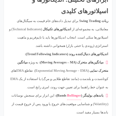
اسیلاتورهای کلیدی
ربات Swing Trading
برای تبدیل داده‌های خام قیمت به سیگنال‌های
معاملاتی، به مجموعه‌ای از
اندیکاتورهای تکنیکال
(Technical Indicators) و
اسیلاتورها متکی است. انتخاب اندیکاتورها باید با تایم‌فریم و ماهیت
استراتژی (روندی یا خنثی بازار) همخوانی داشته باشد.
اندیکاتورهای دنبال‌کننده روند (Trend Following Indicators):
میانگین‌های متحرک (Moving Averages – MA):
به ویژه
میانگین
متحرک نمایی
(Exponential Moving Average – EMA). تقاطع EMAهای
کوتاه‌مدت و بلندمدت (مانند تقاطع طلایی و مرگ) یا استفاده از یک EMA
به عنوان خط راهنما برای تعیین جهت روند، امری رایج است.
باندهای بولینگر (
Bollinger
Bands):
این ابزار برای سنجش نوسانات
(Volatility) و شناسایی موقعیت‌های خروج یا ورود پس از خروج قیمت از
باندها بسیار مفید است.