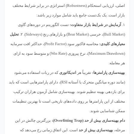
اصلی، ارزیابی استحکام (Robustness) استراتژی در برابر شرایط مختلف
بازار است. یک بک‌تست جامع باید شامل موارد زیر باشد:
۱.
آزمایش در شرایط بازار متفاوت:
تست الگوریتم در دوره‌های گاوی
(Bull Market)، خرسی (Bear Market) و بازارهای رنج (Sideways). ۲.
تحلیل
معیارهای کلیدی:
محاسبه فاکتور سود (Profit Factor)، حداکثر افت سرمایه
(Maximum Drawdown)، نرخ پیروزی (Win Rate) و متوسط سود به ازای
هر معامله.
بهینه‌سازی پارامترها:
تقریباً هر
اندیکاتوری
که در ربات استفاده می‌شود
(مانند دوره میانگین متحرک یا آستانه RSI)، دارای پارامترهایی است که باید
برای بازدهی بهینه تنظیم شوند. بهینه‌سازی شامل آزمون هزاران ترکیب
مختلف از این پارامترها بر روی داده‌های تاریخی است تا بهترین تنظیمات
ممکن شناسایی شوند.
دام بهینه‌سازی بیش از حد (Overfitting Trap):
بزرگترین چالش در این
مرحله،
بهینه‌سازی بیش از حد
است. این اتفاق زمانی رخ می‌دهد که