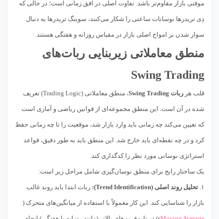
موقتی بازار مقاوم‌تر باشد. تفاوت اصلی در افق زمانی است؛ در حالی که
دِی تریدرها نوسانات ساعتی را شکار می‌کنند، سوینگ تریدرها به دنبال
سوار شدن بر امواج اصلی بازار در مقیاس روزانه و هفتگی هستند.
منطق معاملاتی زیربنایی ربات‌های
Swing Trading
قلب هر
ربات Swing Trading
، منطق معاملاتی (Trading Logic) تعریف
شده در آن است. این منطق مجموعه‌ای از قوانین ریاضی و آماری است
که تعیین می‌کند چه زمانی باید وارد بازار شد، موقعیت را تا چه زمانی حفظ
کرد و در چه نقطه‌ای باید خارج شد. این منطق باید به طور دقیق، قواعد
استراتژی نوسانی مورد نظر را کدگذاری کند.
یک ساختار رایج برای منطق نوسان‌گیری شامل مراحل زیر است:
۱.
تحلیل روند اصلی (Trend Identification):
ربات ابتدا باید روند غالب
بازار را شناسایی کند. این کار معمولاً با استفاده از میانگین‌های متحرک (
Moving Average
s) در تایم‌فریم‌های بالاتر (مانند روزانه یا هفتگی) انجام