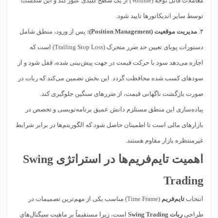
معاملات قابل توجه (Volume) از یک سطح کلیدی عبور کند و این شکست
توسط سایر اندیکاتورها تایید شود.
۴.
مدیریت موقعیت (Position Management):
پس از ورود، منطق شامل
دستورات پویای تعیین حد ضرر متحرک (Trailing Stop Loss) است که
اجازه می‌دهد سود با حرکت قیمت در جهت پیش‌بینی شده، قفل شود و از
سودهای کسب شده محافظت گردد. این بخش تضمین می‌کند که ربات در
صورت بازگشت ناگهانی قیمت، از ضررهای سنگین جلوگیری کند.
پیاده‌سازی این منطق مستلزم دانش عمیق برنامه‌نویسی و تخصص در
بازارهای مالی است تا اطمینان حاصل شود که الگوریتم‌ها در برابر شرایط
غیرمنتظره بازار مقاوم هستند.
اهمیت تایم‌فریم‌ها در استراتژی Swing
Trading
انتخاب
تایم‌فریم
(Time Frame) مناسب یکی از مهم‌ترین تصمیمات در
طراحی
ربات Swing Trading
است، زیرا مستقیماً بر ماهیت سیگنال‌های