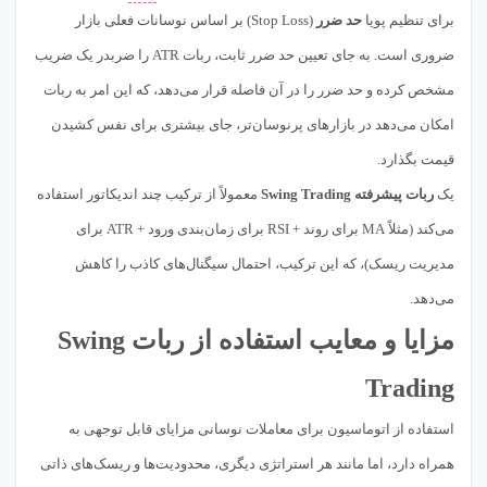
برای تنظیم پویا
حد ضرر
(Stop Loss) بر اساس نوسانات فعلی بازار
ضروری است. به جای تعیین حد ضرر ثابت، ربات ATR را ضربدر یک ضریب
مشخص کرده و حد ضرر را در آن فاصله قرار می‌دهد، که این امر به ربات
امکان می‌دهد در بازارهای پرنوسان‌تر، جای بیشتری برای نفس کشیدن
قیمت بگذارد.
یک
ربات پیشرفته Swing Trading
معمولاً از ترکیب چند اندیکاتور استفاده
می‌کند (مثلاً MA برای روند + RSI برای زمان‌بندی ورود + ATR برای
مدیریت ریسک)، که این ترکیب، احتمال سیگنال‌های کاذب را کاهش
می‌دهد.
مزایا و معایب استفاده از ربات Swing
Trading
استفاده از اتوماسیون برای معاملات نوسانی مزایای قابل توجهی به
همراه دارد، اما مانند هر استراتژی دیگری، محدودیت‌ها و ریسک‌های ذاتی