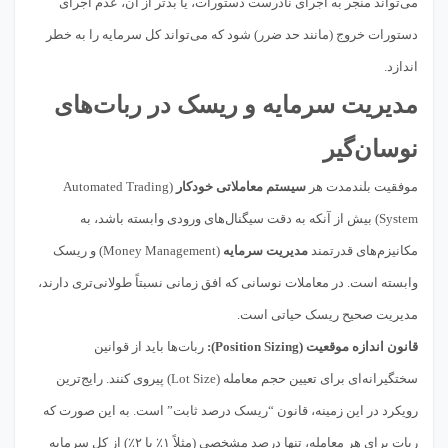
می‌تواند منجر به اجرای نادرست دستورات، یا بدتر از آن، عدم اجرای
دستورات خروج (مانند حد ضرر) شود که می‌تواند کل سرمایه را به خطر
اندازد.
مدیریت سرمایه و ریسک در ربات‌های
نوسان‌گیر
موفقیت بلندمدت هر
سیستم معاملاتی خودکار
(Automated Trading
System) بیش از آنکه به دقت سیگنال‌های ورودی وابسته باشد، به
مکانیزم‌های قدرتمند
مدیریت سرمایه
(Money Management) و ریسک
وابسته است. در معاملات نوسانی که افق زمانی نسبتاً طولانی‌تری دارند،
مدیریت صحیح ریسک حیاتی است.
قانون اندازه موقعیت (Position Sizing):
ربات‌ها باید از قوانین
سختگیرانه‌ای برای تعیین حجم معامله (Lot Size) پیروی کنند. رایج‌ترین
رویکرد در این زمینه، قانون “ریسک درصد ثابت” است. به این صورت که
ربات برای هر معامله، تنها درصد مشخصی (مثلاً ۱٪ یا ۲٪) از کل سرمایه