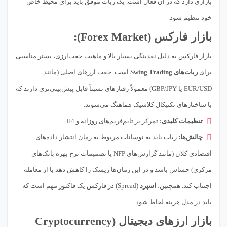
بازاری دارد که در آن فعال است. یک ربات موفق باید برای محیط خاص
خود تنظیم شود.
بازار فارکس (Forex Market):
بازار فارکس به دلیل نقدینگی بسیار بالا و ماهیت جفت‌ارزی، بستر مناسبی
برای
ربات‌های Swing Trading
است. جفت ارزهای اصلی (مانند
EUR/USD یا GBP/JPY) معمولاً رفتارهای نسبتاً قابل پیش‌بینی‌تری دارند که
با ساختارهای تکنیکال کلاسیک هماهنگ می‌شوند.
تنظیمات کلیدی:
تمرکز بر تایم‌فریم‌های روزانه و H4.
چالش‌ها:
ربات باید به نوسانات مربوط به زمان انتشار داده‌های
اقتصادی کلان (مانند گزارش‌های NFP یا تصمیمات نرخ بهره بانک‌های
مرکزی) حساس باشد و در این زمان‌ها ریسک را کاهش دهد یا از معامله
اجتناب کند. همچنین،
اسپرد
(Spread) در فارکس یک فاکتور مهم است که
باید در مدل هزینه لحاظ شود.
بازار ارزهای دیجیتال (Cryptocurrency