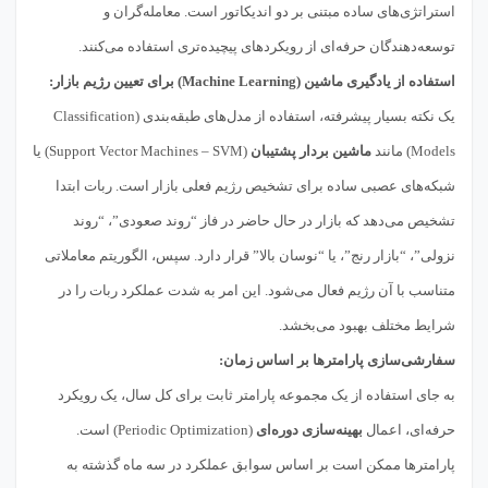
استراتژی‌های ساده مبتنی بر دو اندیکاتور است. معامله‌گران و
توسعه‌دهندگان حرفه‌ای از رویکردهای پیچیده‌تری استفاده می‌کنند.
استفاده از یادگیری ماشین (Machine Learning) برای تعیین رژیم بازار:
یک نکته بسیار پیشرفته، استفاده از مدل‌های طبقه‌بندی (Classification
Models) مانند
ماشین بردار پشتیبان
(Support Vector Machines – SVM) یا
شبکه‌های عصبی ساده برای تشخیص رژیم فعلی بازار است. ربات ابتدا
تشخیص می‌دهد که بازار در حال حاضر در فاز “روند صعودی”، “روند
نزولی”، “بازار رنج”، یا “نوسان بالا” قرار دارد. سپس، الگوریتم معاملاتی
متناسب با آن رژیم فعال می‌شود. این امر به شدت عملکرد ربات را در
شرایط مختلف بهبود می‌بخشد.
سفارشی‌سازی پارامترها بر اساس زمان:
به جای استفاده از یک مجموعه پارامتر ثابت برای کل سال، یک رویکرد
حرفه‌ای، اعمال
بهینه‌سازی دوره‌ای
(Periodic Optimization) است.
پارامترها ممکن است بر اساس سوابق عملکرد در سه ماه گذشته به