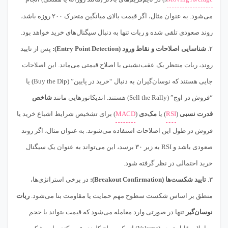
می‌شود. به عنوان مثال، اگر قیمت بالای میانگین متحرک ۲۰۰ روزه باشد،
روند صعودی تلقی شده و ربات تنها به دنبال سیگنال‌های خرید خواهد بود.
۲.
شناسایی اصلاحات و نقاط ورود (Entry Point Detection):
پس از تایید
روند، ربات منتظر یک عقب‌نشینی یا اصلاح قیمتی می‌ماند. این اصلاحات
جایی هستند که نوسان‌گیران به دنبال “خرید در پایین” (Buy the Dip) یا
“فروش در اوج” (Sell the Rally) هستند. اندیکاتورهایی مانند
شاخص
قدرت نسبی
(
RSI
) یا
مک‌دی
(
MACD
) برای تشخیص شرایط اشباع خرید یا
فروش در طول این اصلاحات استفاده می‌شوند. به عنوان مثال، اگر روند
صعودی باشد و RSI به زیر ۳۰ برسد، این می‌تواند به عنوان یک سیگنال
خرید احتمالی در نظر گرفته شود.
۳.
تایید شکست‌ها (Breakout Confirmation):
در برخی استراتژی‌ها،
منطق بر اساس شکست سطوح مهم حمایت یا مقاومت بنا می‌شود.
ربات
نوسان‌گیر
تنها در صورتی وارد معامله می‌شود که قیمت بتواند با حجم