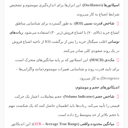
اسیلاتورها (Oscillators):
این ابزارها برای اندازه‌گیری مومنتوم و تشخیص
شرایط اشباع به کار می‌روند.
شاخص قدرت نسبی (RSI):
به طور گسترده برای شناسایی مناطق
اشباع خرید (بالای ۷۰) یا اشباع فروش (زیر ۳۰) استفاده می‌شود.
ربات‌های
نوسانی
اغلب سیگنال خرید را پس از برگشت RSI از ناحیه اشباع فروش
در یک روند صعودی کلی صادر می‌کنند.
مک‌دی (MACD):
این اسیلاتور که بر پایه میانگین‌های متحرک است،
برای تایید قدرت روند و شناسایی تغییرات مومنتوم (مانند واگرایی‌ها –
Divergence) به کار می‌رود.
اندیکاتورهای حجم و مومنتوم:
شاخص حجم (Volume Indicator):
حجم معاملات، اعتبار یک حرکت
قیمتی را تأیید می‌کند. ربات‌ها باید اطمینان حاصل کنند که یک شکست مهم
با حجم بالاتر از حد متوسط رخ داده است.
میانگین محدوده واقعی (Average True Range –
ATR
):
این اندیکاتور