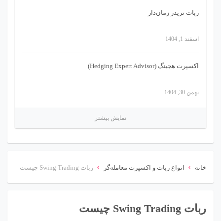
ربات تریدر زمان‌دار
اسفند 1, 1404
اکسپرت هجینگ (Hedging Expert Advisor)
بهمن 30, 1404
نمایش بیشتر
›
›
خانه
انواع ربات و اکسپرت معامله‌گر
ربات Swing Trading چیست
ربات Swing Trading چیست