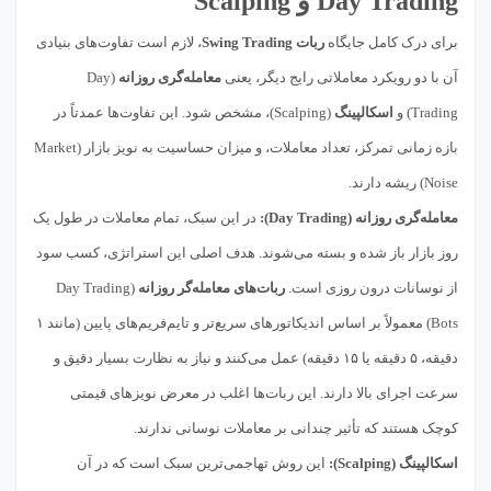
Day Trading و Scalping
برای درک کامل جایگاه
ربات Swing Trading
، لازم است تفاوت‌های بنیادی
آن با دو رویکرد معاملاتی رایج دیگر، یعنی
معامله‌گری روزانه
(Day
Trading) و
اسکالپینگ
(Scalping)، مشخص شود. این تفاوت‌ها عمدتاً در
بازه زمانی تمرکز، تعداد معاملات، و میزان حساسیت به نویز بازار (Market
Noise) ریشه دارند.
معامله‌گری روزانه (Day Trading):
در این سبک، تمام معاملات در طول یک
روز بازار باز شده و بسته می‌شوند. هدف اصلی این استراتژی، کسب سود
از نوسانات درون روزی است.
ربات‌های معامله‌گر روزانه
(Day Trading
Bots) معمولاً بر اساس اندیکاتورهای سریع‌تر و تایم‌فریم‌های پایین (مانند ۱
دقیقه، ۵ دقیقه یا ۱۵ دقیقه) عمل می‌کنند و نیاز به نظارت بسیار دقیق و
سرعت اجرای بالا دارند. این ربات‌ها اغلب در معرض نویزهای قیمتی
کوچک هستند که تأثیر چندانی بر معاملات نوسانی ندارند.
اسکالپینگ (Scalping):
این روش تهاجمی‌ترین سبک است که در آن