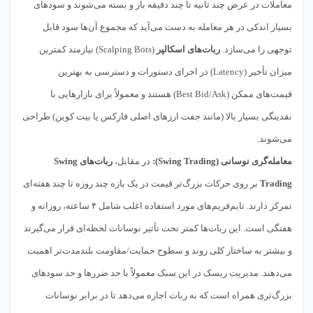
معاملات در عرض چند ثانیه تا چند دقیقه باز و بسته می‌شوند و سودهای
بسیار اندکی در هر معامله به دست می‌آید که مجموع آن‌ها سود قابل
توجهی را می‌سازد.
ربات‌های اسکالپر
(Scalping Bots) نیازمند کمترین
میزان تأخیر (Latency) در اجرای دستورات و دسترسی به بهترین
قیمت‌های ممکن (Best Bid/Ask) هستند و معمولاً برای بازارهایی با
نقدینگی بسیار بالا (مانند جفت ارزهای اصلی فارکس یا بیت کوین) طراحی
می‌شوند.
معامله‌گری نوسانی (Swing Trading):
در مقابل،
ربات‌های Swing
Trading
بر روی حرکات بزرگ‌تر قیمت در یک بازه چند روزه تا چند هفته‌ای
تمرکز دارند. تایم‌فریم‌های مورد استفاده اغلب شامل ۴ ساعته، روزانه و
هفتگی است. این ربات‌ها کمتر تحت تأثیر نوسانات لحظه‌ای قرار می‌گیرند
و بیشتر به ساختار کلی روند و سطوح حمایت/مقاومت بلندمدت‌تر اهمیت
می‌دهند. مدیریت ریسک در این سبک معمولاً با حد ضررها و حد سودهای
بزرگ‌تری همراه است که به ربات اجازه می‌دهد تا در برابر نوسانات