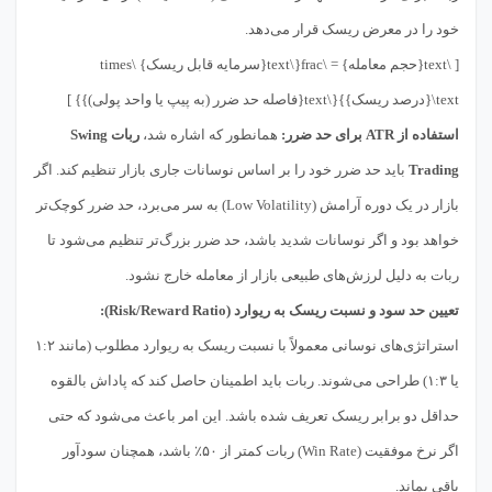
خود را در معرض ریسک قرار می‌دهد.
[ \text{حجم معامله} = \frac{\text{سرمایه قابل ریسک} \times
\text{درصد ریسک}}{\text{فاصله حد ضرر (به پیپ یا واحد پولی)}} ]
استفاده از ATR برای حد ضرر:
همانطور که اشاره شد،
ربات Swing
Trading
باید حد ضرر خود را بر اساس نوسانات جاری بازار تنظیم کند. اگر
بازار در یک دوره آرامش (Low Volatility) به سر می‌برد، حد ضرر کوچک‌تر
خواهد بود و اگر نوسانات شدید باشد، حد ضرر بزرگ‌تر تنظیم می‌شود تا
ربات به دلیل لرزش‌های طبیعی بازار از معامله خارج نشود.
تعیین حد سود و نسبت ریسک به ریوارد (Risk/Reward Ratio):
استراتژی‌های نوسانی معمولاً با نسبت ریسک به ریوارد مطلوب (مانند ۱:۲
یا ۱:۳) طراحی می‌شوند. ربات باید اطمینان حاصل کند که پاداش بالقوه
حداقل دو برابر ریسک تعریف شده باشد. این امر باعث می‌شود که حتی
اگر نرخ موفقیت (Win Rate) ربات کمتر از ۵۰٪ باشد، همچنان سودآور
باقی بماند.