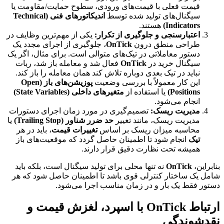
قیمت فعلی با قیمت‌های ورودی، سطوح حمایت/مقاومت یا
سیگنال‌های تولید شده توسط
اندیکاتورهای فنی (Technical
Indicators)
هستند.
اعتبارسنجی و جلوگیری از تکرار:
یکی از مهم‌ترین وظایف در
طراحی منطق درون
OnTick
، جلوگیری از اجرای مجدد یک
دستور معاملاتی در تیک‌های متوالی است. برای مثال، اگر یک
سیگنال خرید در
OnTick
فعال شد و معامله باز شد، ربات
نباید در تیک بعدی دوباره تلاش کند همان معامله را باز کند.
این کار معمولاً با بررسی وضعیت
پوزیشن‌های باز (Open
Positions)
یا استفاده از
متغیرهای داخلی (State Variables)
انجام می‌شود.
مدیریت ریسک:
تصمیم‌گیری در مورد زمان اجرای دستورات
مدیریت ریسک، مانند تغییر
حد ضرر شناور (Trailing Stop)
یا
محاسبه میزان ریسک بر اساس
تغییرات قیمت
، باید در هر
تیک
انجام شود تا اطمینان حاصل گردد که موقعیت‌های باز
همیشه تحت نظارت دقیق قرار دارند.
بنابراین،
OnTick
نه تنها محلی برای تولید سیگنال است، بلکه باید
شامل یک ساختار کنترلی قوی باشد تا اطمینان حاصل شود که هر
دستور فقط یک بار و در زمان مناسب اجرا می‌شود.
ارتباط OnTick با اسپرد، لغزش قیمت و
نقدشوندگی