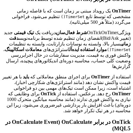
OnTimer
یک رویداد مبتنی بر زمان است که با فاصله زمانی
مشخصی که توسط تابع
تنظیم می‌شود، فراخوانی
TimerSet()
می‌گردد (مثلاً هر 500 میلی‌ثانیه).
ویژگیOnTickOnTimer
شرط فعال‌سازی
دریافت یک
تیک قیمتی
جدید
(تغییر Bid/Ask)انقضای زمان تنظیم شده توسط برنامه‌نویس
دقت
زمانی
بسیار بالا، وابسته به نوسانات بازارثابت، وابسته به تنظیمات
موارد استفاده ایده‌آل
استراتژی‌های
معاملات اسکالپینگ
،
TimerSet()
واکنش فوری به قیمت، مدیریت سفارشات در حال اجرابررسی
وضعیت کلی حساب، محاسبه دوره‌ای اندیکاتورهای پیچیده، ارسال
گزارش‌ها
استفاده از
OnTimer
برای اجرای منطق معاملاتی که
باید
با هر تغییر
قیمت واکنش نشان دهد (مانند استراتژی‌های شکارچی اخبار)،
اشتباه است، زیرا ممکن است تیک‌های مهمی بین دو فراخوانی
OnTimer
رخ دهد. برعکس، استفاده از
OnTick
برای وظایفی که
نیازی به واکنش فوری ندارند (مانند محاسبه میانگین متحرک 1000
دوره‌ای) باعث افزایش بار پردازشی غیرضروری می‌شود، زیرا این
محاسبه در هر تیک تکرار خواهد شد.
OnTick در برابر OnCalculate (OnCalculate Event در
MQL5)