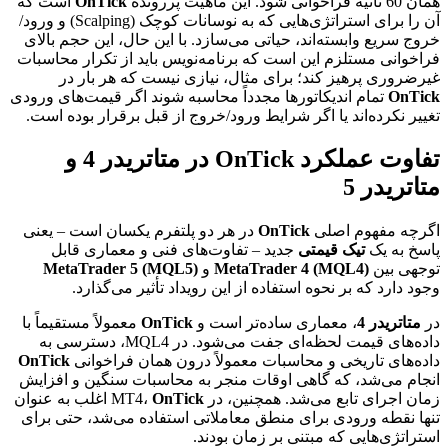
همان 60 ثانیه فراخوانی شود. این ماهیت پررونده
OnTick
است که
آن را برای استراتژی‌هایی که به نوسانات کوچک (Scalping) و ورود/
خروج سریع وابسته‌اند، حیاتی می‌سازد. با این حال، این حجم بالای
فراخوانی مستلزم این است که برنامه‌نویس باید از تکرار محاسبات
غیرضروری پرهیز کند؛ برای مثال، نیازی نیست که هر بار در
OnTick
تمام اندیکاتورها مجدداً محاسبه شوند اگر قیمت‌های ورودی
تغییر نکرده‌اند یا اگر شرایط ورود/خروج از قبل برقرار بوده است.
تفاوت عملکرد OnTick در متاتریدر 4 و
متاتریدر 5
اگرچه مفهوم اصلی
OnTick
در هر دو پلتفرم یکسان است – یعنی
پاسخ به یک
تیک قیمتی
جدید – تفاوت‌های فنی و معماری قابل
توجهی بین
MetaTrader 4 (MQL4)
و
MetaTrader 5 (MQL5)
وجود دارد که بر نحوه استفاده از این رویداد تأثیر می‌گذارد.
در
متاتریدر 4
، معماری ساده‌تر است و
OnTick
معمولاً مستقیماً با
داده‌های قیمت لحظه‌ای جفت می‌شود. در MQL4، دسترسی به
داده‌های تاریخی و محاسبات معمولاً درون همان فراخوانی
OnTick
انجام می‌شد، که گاهی اوقات منجر به محاسبات سنگین و افزایش
زمان اجرای تابع می‌شد. همچنین، در MT4،
OnTick
اغلب به عنوان
تنها نقطه ورودی برای منطق معاملاتی استفاده می‌شد، حتی برای
استراتژی‌هایی که مبتنی بر زمان بودند.