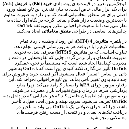
کوچک‌ترین تغییر در قیمت‌های پیشنهادی
خرید (Bid)
یا
فروش (Ask)
برای یک ابزار مالی خاص است. به بیان فنی‌تر، این تابع نقطه ورود
اصلی برای هر منطق محاسباتی است که نیاز دارد به صورت مداوم
با جدیدترین وضعیت بازار همگام بماند. اگرچه در نگاه اول ساده به
نظر می‌رسد، اما ماهیت فراخوانی مکرر و بی‌وقفه
OnTick
چالش‌های اساسی در طراحی
منطق معاملاتی
ایجاد می‌کند.
در پلتفرم
متاتریدر 4 (MT4)
، این رویداد وظیفه دارد تا تمام
محاسبات لازم را با دریافت هر به‌روزرسانی قیمتی انجام دهد.
تفاوت اساسی که در
متاتریدر 5 (MT5)
معرفی شد، به نحوه‌ی
مدیریت داده‌های بازار برمی‌گردد، جایی که تفاوت‌هایی در دقت و
مدیریت کندل‌ها ایجاد شده است که مستقیماً بر نحوه عملکرد
OnTick
تأثیر می‌گذارد. نکته کلیدی این است که
OnTick
به طور
ذاتی بر اساس “تغییر” فعال می‌شود. اگر قیمت خرید و فروش برای
چند ثانیه بدون تغییر باقی بماند، این تابع فراخوانی نخواهد شد. این
رفتار، موتور اجرای
EAها
را بسیار کارآمد می‌کند، زیرا منابع
پردازشی صرفاً در زمان وقوع تغییرات بازار مصرف می‌شوند.
برنامه‌نویس باید اطمینان حاصل کند که هر عملیاتی که در داخل بدنه
OnTick
تعریف می‌شود، سریع، بهینه و بدون ایجاد قفل یا تأخیر
باشد، چرا که اجرای طولانی یک
OnTick
می‌تواند به تأخیر در
دریافت تیک‌های بعدی و در نتیجه، از دست رفتن فرصت‌های
معاملاتی منجر شود.