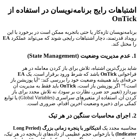
اشتباهات رایج برنامه‌نویسان در استفاده از
OnTick
برنامه‌نویسان تازه‌کار یا حتی باتجربه ممکن است در برخورد با این
رویداد قدرتمند، دچار اشتباهات رایجی شوند که می‌تواند عملکرد
EA
را مختل کند.
1. عدم مدیریت وضعیت (State Management)
شاید بزرگ‌ترین اشتباه، تلاش برای باز کردن معامله در هر
فراخوانی
OnTick
باشد که شرط ورود برقرار است. یک
EA
حرفه‌ای باید همیشه وضعیت خود را بررسی کند: “آیا پوزیشن باز
است؟” اگر پوزیشن باز است،
OnTick
باید فقط به مدیریت آن
بپردازد (تغییر حد ضرر، نظارت بر سود)، نه تلاش مجدد برای باز
کردن آن. استفاده از متغیرهای سراسری (Global Variables) یا توابع
کمکی برای ذخیره وضعیت آخرین اقدام، ضروری است.
2. اجرای محاسبات سنگین در هر تیک
محاسبه مجدد یک
اندیکاتور با پنجره زمانی بزرگ (Long Period
Indicator)
یا بازخوانی حجم عظیمی از داده‌های تاریخچه در هر تیک،