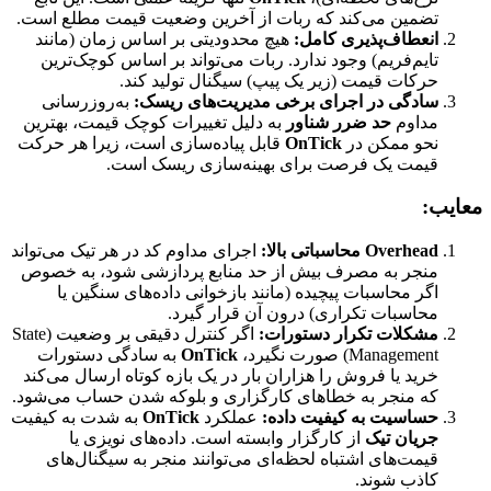
تضمین می‌کند که ربات از آخرین وضعیت قیمت مطلع است.
انعطاف‌پذیری کامل:
هیچ محدودیتی بر اساس زمان (مانند
تایم‌فریم) وجود ندارد. ربات می‌تواند بر اساس کوچک‌ترین
حرکات قیمت (زیر یک پیپ) سیگنال تولید کند.
سادگی در اجرای برخی مدیریت‌های ریسک:
به‌روزرسانی
مداوم
حد ضرر شناور
به دلیل تغییرات کوچک قیمت، بهترین
نحو ممکن در
OnTick
قابل پیاده‌سازی است، زیرا هر حرکت
قیمت یک فرصت برای بهینه‌سازی ریسک است.
معایب:
Overhead محاسباتی بالا:
اجرای مداوم کد در هر تیک می‌تواند
منجر به مصرف بیش از حد منابع پردازشی شود، به خصوص
اگر محاسبات پیچیده (مانند بازخوانی داده‌های سنگین یا
محاسبات تکراری) درون آن قرار گیرد.
مشکلات تکرار دستورات:
اگر کنترل دقیقی بر وضعیت (State
Management) صورت نگیرد،
OnTick
به سادگی دستورات
خرید یا فروش را هزاران بار در یک بازه کوتاه ارسال می‌کند
که منجر به خطاهای کارگزاری و بلوکه شدن حساب می‌شود.
حساسیت به کیفیت داده:
عملکرد
OnTick
به شدت به کیفیت
جریان تیک
از کارگزار وابسته است. داده‌های نویزی یا
قیمت‌های اشتباه لحظه‌ای می‌توانند منجر به سیگنال‌های
کاذب شوند.