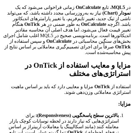
در
MQL5
، تابع
OnCalculate
زمانی فراخوانی می‌شود که یک
نمودار (Chart)
نیاز به به‌روزرسانی مجدد داشته باشد، که می‌تواند
ناشی از تیک جدید، تغییر تایم‌فریم، یا تغییر پارامترهای اندیکاتور
باشد. اگرچه
OnCalculate
به طور ضمنی در هر
OnTick
هنگام
تغییر قیمت فعال می‌شود، اما هدف اصلی آن محاسبه مقادیر
اندیکاتورها است. برنامه‌نویسی صحیح در MQL5 اغلب شامل اجرای
بخش‌های سنگین محاسباتی در
OnCalculate
و سپس استفاده از
OnTick
صرفاً برای اجرای تصمیم‌گیری معاملاتی بر اساس نتایج از
پیش محاسبه‌شده است.
مزایا و معایب استفاده از OnTick در
استراتژی‌های مختلف
استفاده از
OnTick
مزایا و معایبی دارد که باید بر اساس ماهیت
استراتژی معاملاتی وزن‌دهی شوند.
مزایا:
بالاترین سطح پاسخگویی (Responsiveness):
برای
استراتژی‌هایی که نیاز دارند در لحظه نوسانات کوچک بازار
معامله کنند (مانند اسکالپینگ یا معاملات آربیتراژ بر اساس
نرخ‌های لحظه‌ای)،
OnTick
تنها گزینه عملی است. این تابع