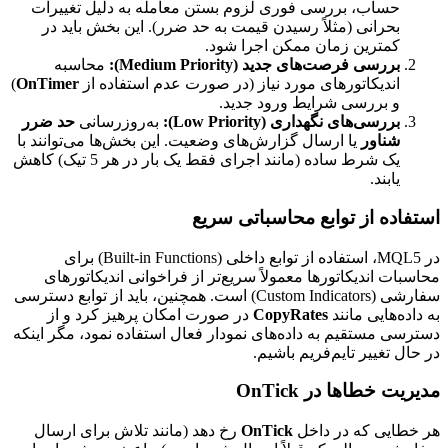
حساب، بررسی فوری لزوم بستن معامله به دلیل تغییرات
بحرانی (مثلاً رسیدن قیمت به حد ضرر). این بخش باید در
کمترین زمان ممکن اجرا شود.
بررسی فرصت‌های جدید (Medium Priority):
محاسبه
اندیکاتورهای مورد نیاز (در صورت عدم استفاده از
OnTimer
)
و بررسی شرایط ورود جدید.
بررسی‌های نگهداری (Low Priority):
به‌روزرسانی
حد ضرر
شناور
یا ارسال گزارش‌های وضعیت. این بخش‌ها می‌توانند با
یک شرط ساده (مانند اجرای فقط یک بار در هر 5 تیک) کاهش
یابند.
استفاده از توابع محاسباتی سریع
در MQL5، استفاده از توابع داخلی (Built-in Functions) برای
محاسبات اندیکاتورها معمولاً سریع‌تر از فراخوانی اندیکاتورهای
سفارشی (Custom Indicators) است. همچنین، باید از توابع دسترسی
به داده‌هایی مانند
CopyRates
در صورت امکان پرهیز کرد و از
دسترسی مستقیم به داده‌های نمودار فعال استفاده نمود، مگر اینکه
در حال تغییر تایم‌فریم باشیم.
مدیریت خطاها در OnTick
هر خطایی که در داخل
OnTick
رخ دهد (مانند تلاش برای ارسال