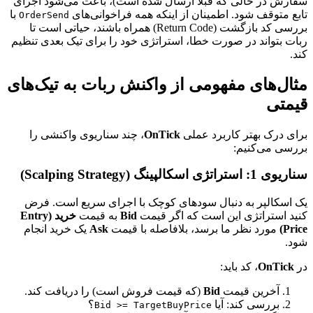
سفارش در حالی که قبلاً ارسال شده است)، باعث می‌شود اجرای
تابع متوقف شود. اطمینان از اینکه همه فراخوانی‌های
با
OrderSend
بررسی کد بازگشت (Return Code) همراه باشند، حیاتی است تا
ربات بتواند در صورت خطا، استراتژی خود را برای تیک بعدی تنظیم
کند.
مثال‌های مفهومی از واکنش ربات به تیک‌های
قیمتی
برای درک بهتر کاربرد عملی
OnTick
، چند سناریوی واکنشی را
بررسی می‌کنیم:
سناریوی 1: استراتژی اسکالپینگ (Scalping Strategy)
یک اسکالپر به دنبال سودهای کوچک با اجرای سریع است. فرض
کنید استراتژی این است که اگر قیمت
Bid
به قیمت
خرید (Entry
Price)
مورد نظر ما برسد، بلافاصله با قیمت
Ask
یک خرید انجام
شود.
در
OnTick
، کد باید:
آخرین قیمت
Bid
(که قیمت فروش است) را دریافت کند.
بررسی کند: آیا
؟
Bid >= TargetBuyPrice