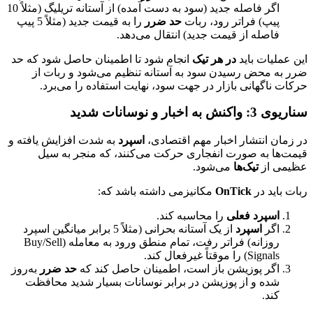
اگر فاصله جدید (سود به دست آمده) از آستانه تریلیگ (مثلاً 10
پیپ) فراتر رود، ربات
حد ضرر
را به قیمت جدید (مثلاً 5 پیپ
فاصله از قیمت جدید) انتقال می‌دهد.
این عملیات باید
در هر تیک
انجام شود تا اطمینان حاصل شود که حد
ضرر به محض رسیدن سود به آستانه تنظیم می‌شود و ربات از
حرکات ناگهانی بازار در جهت سود، نهایت استفاده را می‌برد.
سناریوی 3: واکنش به اخبار و نوسانات شدید
در زمان انتشار اخبار مهم اقتصادی،
اسپرد
به شدت افزایش یافته و
قیمت‌ها به صورت انفجاری حرکت می‌کنند، که منجر به سیل
عظیمی از
تیک‌ها
می‌شود.
ربات باید در
OnTick
مکانیزمی داشته باشد که:
اسپرد فعلی
را محاسبه کند.
اگر
اسپرد
از یک آستانه بحرانی (مثلاً 5 برابر میانگین اسپرد
روزانه) فراتر رفت، تمام منطق ورود به معامله (Buy/Sell
Signals) را موقتاً غیرفعال کند.
اگر پوزیشن باز است، اطمینان حاصل کند که
حد ضرر
به‌روز
شده و از پوزیشن در برابر نوسانات بسیار شدید محافظت
کند.