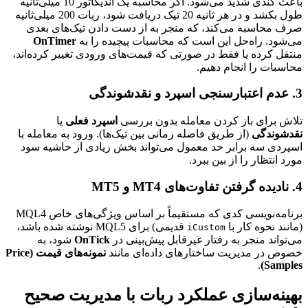
باعث کندی شدید می‌شود. اگر محاسبه یک اندیکاتور 10 میلی‌ثانیه
طول بکشد و در هر ثانیه 20 تیک دریافت شود، ربات 200 میلی‌ثانیه
صرف محاسبه می‌کند، که منجر به از دست دادن تیک‌های بعدی
می‌شود. راه‌حل این است که محاسبات پیچیده را به
OnTimer
منتقل کرده یا فقط در صورتی که قیمت‌های ورودی تغییر کرده‌اند،
محاسبات را انجام دهیم.
3. عدم اعتبارسنجی اسپرد و نقدشوندگی
تلاش برای باز کردن معامله بدون بررسی
اسپرد فعلی
یا
نقدشوندگی
(از طریق فاصله زمانی بین تیک‌ها). ورود به معامله با
اسپردی سه برابر حد معمول می‌تواند بخش زیادی از حاشیه سود
مورد انتظار را از بین ببرد.
4. نادیده گرفتن تفاوت‌های MT4 و MT5
برنامه‌نویسی کدی که مستقیماً بر اساس ویژگی‌های خاص MQL4
(مانند نحوه کار با
قدیمی) برای MQL5 نوشته شده باشد،
iCustom
می‌تواند منجر به رفتار غیرقابل پیش‌بینی در
OnTick
شود، به
خصوص در مدیریت ساختارهای داده‌ای مانند
نمونه‌های قیمت (Price
.
Samples)
بهینه‌سازی عملکرد ربات با مدیریت صحیح