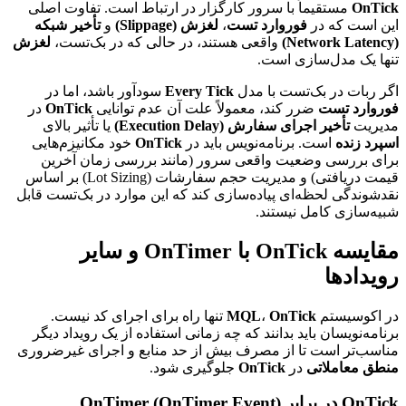
OnTick
مستقیماً با سرور کارگزار در ارتباط است. تفاوت اصلی
این است که در
فوروارد تست
،
لغزش (Slippage)
و
تأخیر شبکه
(Network Latency)
واقعی هستند، در حالی که در بک‌تست،
لغزش
تنها یک مدل‌سازی است.
اگر ربات در بک‌تست با مدل
Every Tick
سودآور باشد، اما در
فوروارد تست
ضرر کند، معمولاً علت آن عدم توانایی
OnTick
در
مدیریت
تأخیر اجرای سفارش (Execution Delay)
یا تأثیر بالای
اسپرد زنده
است. برنامه‌نویس باید در
OnTick
خود مکانیزم‌هایی
برای بررسی وضعیت واقعی سرور (مانند بررسی زمان آخرین
قیمت دریافتی) و مدیریت حجم سفارشات (Lot Sizing) بر اساس
نقدشوندگی لحظه‌ای پیاده‌سازی کند که این موارد در بک‌تست قابل
شبیه‌سازی کامل نیستند.
مقایسه OnTick با OnTimer و سایر
رویدادها
در اکوسیستم
OnTick
،
MQL
تنها راه برای اجرای کد نیست.
برنامه‌نویسان باید بدانند که چه زمانی استفاده از یک رویداد دیگر
مناسب‌تر است تا از مصرف بیش از حد منابع و اجرای غیرضروری
منطق معاملاتی
در
OnTick
جلوگیری شود.
OnTick در برابر OnTimer (OnTimer Event)