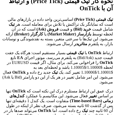
نحوه کار تیک قیمتی (Price Tick) و ارتباط
آن با OnTick
تیک قیمتی (Price Tick)
اساسی‌ترین واحد داده در بازارهای مالی
است که نمایانگر یک تراکنش یا تلاش برای معامله است. هر
تیک
شامل قیمت
خرید (Bid)
و قیمت
فروش (Ask)
است که در آن
لحظه توسط
بازارساز (Market Maker)
یا
کارگزار (Broker)
ارائه
می‌شود. این تیک‌ها با سرعتی متغیر، بسته به نقدشوندگی و نوسانات
بازار، به پلتفرم
متاتریدر
ارسال می‌شوند.
ارتباط
OnTick
با
تیک قیمتی
بسیار مستقیم است: هرگاه یک جفت
قیمت جدید (Bid/Ask) به پلتفرم می‌رسد، موتور اجرای
EA
تابع
OnTick
را فراخوانی می‌کند. برای مثال، اگر قیمت EURUSD در
لحظه $1.10000/$1.10005 باشد و لحظه‌ای بعد به
$1.10001/$1.10006 تغییر کند، یک
تیک
جدید رخ داده و
OnTick
فعال
می‌شود. این امر شامل تغییر در هر یک از این دو پارامتر (Bid یا Ask)
می‌شود.
درک عمق این ارتباط مستلزم درک این نکته است که
OnTick
تنها
بر اساس
تغییر
فعال می‌شود. این مکانیسم با عملکرد
کندل‌های
زمانی (Time-based Bars)
متفاوت است. یک کندل 1 دقیقه‌ای تنها
پس از گذشت 60 ثانیه بسته می‌شود، صرف نظر از اینکه در طول
آن 60 ثانیه چند
تیک
رخ داده است. اما
OnTick
می‌تواند صدها بار در