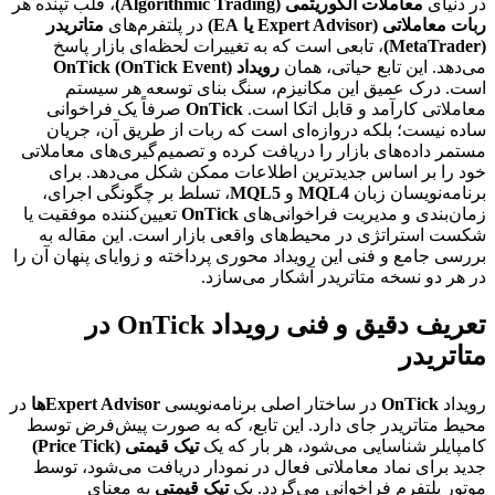
در دنیای
معاملات الگوریتمی (Algorithmic Trading)
، قلب تپنده هر
ربات معاملاتی (Expert Advisor یا EA)
در پلتفرم‌های
متاتریدر
(MetaTrader)
، تابعی است که به تغییرات لحظه‌ای بازار پاسخ
می‌دهد. این تابع حیاتی، همان
رویداد OnTick (OnTick Event)
است. درک عمیق این مکانیزم، سنگ بنای توسعه هر سیستم
معاملاتی کارآمد و قابل اتکا است.
OnTick
صرفاً یک فراخوانی
ساده نیست؛ بلکه دروازه‌ای است که ربات از طریق آن، جریان
مستمر داده‌های بازار را دریافت کرده و تصمیم‌گیری‌های معاملاتی
خود را بر اساس جدیدترین اطلاعات ممکن شکل می‌دهد. برای
برنامه‌نویسان زبان
MQL4
و
MQL5
، تسلط بر چگونگی اجرای،
زمان‌بندی و مدیریت فراخوانی‌های
OnTick
تعیین‌کننده موفقیت یا
شکست استراتژی در محیط‌های واقعی بازار است. این مقاله به
بررسی جامع و فنی این رویداد محوری پرداخته و زوایای پنهان آن را
در هر دو نسخه متاتریدر آشکار می‌سازد.
تعریف دقیق و فنی رویداد OnTick در
متاتریدر
رویداد
OnTick
در ساختار اصلی برنامه‌نویسی
Expert Advisorها
در
محیط متاتریدر جای دارد. این تابع، که به صورت پیش‌فرض توسط
کامپایلر شناسایی می‌شود، هر بار که یک
تیک قیمتی (Price Tick)
جدید برای نماد معاملاتی فعال در نمودار دریافت می‌شود، توسط
موتور پلتفرم فراخوانی می‌گردد. یک
تیک قیمتی
به معنای