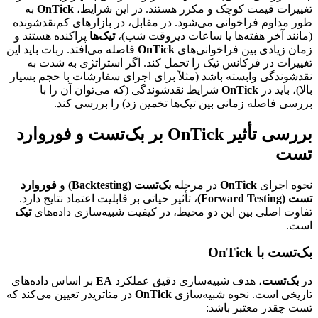
تغییرات قیمت کوچک و مکرر هستند. در این شرایط،
OnTick
به
طور مداوم فراخوانی می‌شود. در مقابل، در بازارهای کم‌نقدشونده
(مانند آخر هفته‌ها یا ساعات دیروقت شب)،
تیک‌ها
پراکنده هستند و
زمان زیادی بین فراخوانی‌های
OnTick
فاصله می‌افتد. ربات باید این
تغییرات در فرکانس تیک را تحمل کند. اگر استراتژی به شدت به
نقدشوندگی وابسته باشد (مثلاً برای اجرای سفارشات با حجم بسیار
بالا)، باید در
OnTick
شرایط نقدشوندگی (که می‌توان آن را با
بررسی فاصله زمانی بین تیک‌ها تخمین زد) را بررسی کند.
بررسی تأثیر OnTick بر بک‌تست و فوروارد
تست
نحوه اجرای
OnTick
در مرحله
بک‌تست (Backtesting)
و
فوروارد
تست (Forward Testing)
، تأثیر حیاتی بر قابلیت اعتماد نتایج دارد.
تفاوت اصلی بین این دو محیط، در کیفیت شبیه‌سازی داده‌های
تیک
است.
بک‌تست با OnTick
در
بک‌تست
، هدف شبیه‌سازی دقیق عملکرد
EA
بر اساس داده‌های
تاریخی است. نحوه شبیه‌سازی
OnTick
در متاتریدر تعیین می‌کند که
تست چقدر معتبر باشد: