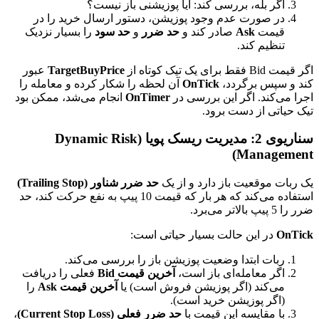
اگر بله، بررسی کند: آیا پوزیشنی باز نیست؟
در صورت عدم وجود پوزیشن، دستور ارسال خرید را در
قیمت
Ask
صادر کند و
حد ضرر
و
حد سود
را بسیار نزدیک
تنظیم کند.
اگر قیمت Bid فقط برای یک تیک کوتاه از
TargetBuyPrice
عبور
کند و سپس برگردد،
OnTick
آن لحظه را شکار کرده و معامله را
اجرا می‌کند. اگر این بررسی در
OnTimer
انجام می‌شد، ممکن بود
تیک حیاتی از دست برود.
سناریوی 2: مدیریت ریسک پویا (Dynamic Risk
Management)
یک ربات موقعیت باز دارد و از یک
حد ضرر شناور (Trailing Stop)
استفاده می‌کند که هر بار که قیمت 10 پیپ به نفع حرکت کند، حد
ضرر را 5 پیپ بالاتر می‌برد.
OnTick
در این حالت بسیار حیاتی است:
ربات ابتدا وضعیت پوزیشن باز را بررسی می‌کند.
اگر معامله‌ای باز است،
آخرین قیمت Bid
فعلی را دریافت
می‌کند (اگر پوزیشن فروش است) یا
آخرین قیمت Ask
را
(اگر پوزیشن خرید است).
با مقایسه این قیمت با
حد ضرر فعلی (Current Stop Loss)
،