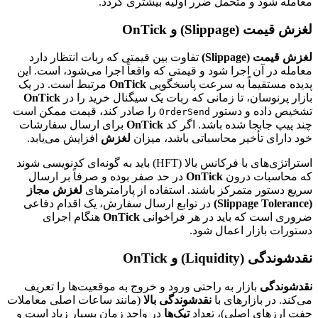
معامله شود و متحمل ضرر اولیه بیشتری گردد.
لغزش قیمت (Slippage) و OnTick
لغزش قیمت (Slippage)
تفاوت بین قیمتی که ربات انتظار دارد
معامله در آن اجرا شود و قیمتی که واقعاً اجرا می‌شود، است. این
پدیده مستقیماً به سرعت پاسخگویی
OnTick
مرتبط است. در یک
بازار پرنوسان، تا زمانی که ربات یک سیگنال خرید را در
OnTick
تشخیص داده و دستور
را صادر کند، قیمت ممکن است
OrderSend
چند پیپ جابجا شده باشد. اگر کد
OnTick
برای ارسال سفارشات
خود دارای تأخیر محاسباتی باشد، میزان
لغزش
افزایش می‌یابد.
استراتژی‌های با فرکانس بالا (HFT) باید به گونه‌ای کدنویسی شوند
که محاسبات درون
OnTick
در حد صفر بوده و صرفاً بر ارسال
سریع دستور متمرکز باشند. استفاده از پارامترهای
لغزش مجاز
(Slippage Tolerance)
در توابع ارسال سفارش، یک اقدام دفاعی
ضروری است که باید در هر فراخوانی
OnTick
هنگام اجرای
دستورات بازار اعمال شود.
نقدشوندگی (Liquidity) و OnTick
نقدشوندگی
بازار به راحتی ورود و خروج به موقعیت‌ها را تعریف
می‌کند. در بازارهای با
نقدشوندگی بالا
(مانند ساعات اصلی معاملات
جفت ارزهای اصلی)، تعداد
تیک‌ها
در واحد زمان بسیار زیاد است و