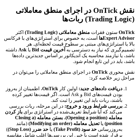
نقش OnTick در اجرای منطق معاملاتی
(Trading Logic) ربات‌ها
OnTick
ستون فقرات
منطق معاملاتی (Trading Logic)
اکثر
Expert Advisorها
است، به خصوص برای استراتژی‌های با فرکانس
بالا یا استراتژی‌های مبتنی بر سطوح قیمت لحظه‌ای. هر
تصمیم‌گیری که نیاز به دسترسی به
آخرین قیمت Bid
یا
Ask
داشته
باشد، یا نیازمند محاسبه یک اندیکاتور بر اساس جدیدترین داده‌ها
باشد، باید در این تابع انجام شود.
نقش محوری
OnTick
در اجرای منطق معاملاتی را می‌توان در
مراحل زیر خلاصه کرد:
دریافت داده‌های جدید:
اولین کار
OnTick
، اطمینان از به‌روز
بودن قیمت‌های Bid و Ask است. اگر قیمت‌ها تغییر کرده
باشند، ربات باید این تغییر را ثبت کند.
بررسی شرایط ورود و خروج:
در این مرحله، ربات بررسی
می‌کند که آیا شرایط تعریف‌شده در استراتژی برای
باز کردن
معامله (Opening a position)
،
بستن معامله (Closing a
position)
یا
تعدیل معامله (Modifying an order)
(مانند
به‌روزرسانی
حد سود (Take Profit)
یا
حد ضرر (Stop Loss)
)
برقرار شده است یا خیر. این بررسی‌ها اغلب شامل مقایسه