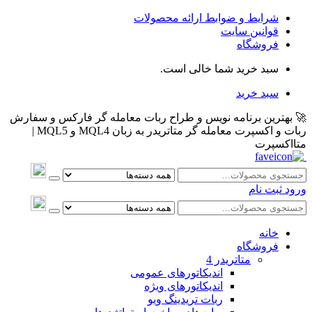
شرایط و ضوابط ارائه محصولات
قوانین سایت
فروشگاه
سبد خرید شما خالی است.
سبد خرید
🚀 بهترین برنامه نویس و طراح ربات معامله گر فارکس و سفارش
ربات و اکسپرت معامله گر متاتریدر به زبان MQL4 و MQL5 |
متااکسپرت
ورود
ثبت نام
خانه
فروشگاه
متاتريدر 4
اندیکاتورهای عمومی
اندیکاتورهای ویژه
ربات تریدینگ ویو