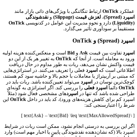
عملکرد
OnTick
ارتباط تنگاتنگی با ویژگی‌های ذاتی بازار مانند
اسپرد (Spread)
،
لغزش قیمت (Slippage)
و
نقدشوندگی
(Liquidity)
دارد و نحوه مدیریت این عوامل در کدنویسی
OnTick
مستقیماً بر سودآوری تأثیر می‌گذارد.
اسپرد (Spread) و OnTick
اسپرد
تفاوت بین قیمت
Ask
و
Bid
است و منعکس‌کننده هزینه اولیه
ورود به معامله است. از آنجا که
OnTick
به تغییر هر یک از این دو
قیمت واکنش نشان می‌دهد، ربات به طور مداوم در حال دریافت
اطلاعاتی است که
اسپرد
فعلی را تعریف می‌کنند. در استراتژی‌هایی
که مبتنی بر آربیتراژ یا معاملات با حجم بالا و حاشیه سود کم هستند،
کوچک‌ترین نوسان در
اسپرد
می‌تواند تعیین‌کننده باشد. ربات باید در
OnTick
دائماً
اسپرد فعلی
را بررسی کند. اگر استراتژی به گونه‌ای
طراحی شده باشد که تنها در
اسپرد
های مشخصی فعال شود (مثلاً
اسپرد کم برای کاهش هزینه‌های ورود)، کد باید در داخل
OnTick
این
شرط را اعتبارسنجی کند:
[ \text{Ask} – \text{Bid} \leq \text{MaxAllowedSpread} ]
اگر این بررسی به درستی انجام نشود، ممکن است ربات در شرایط
اسپرد بالا (که نشان‌دهنده نقدشوندگی پایین یا اخبار مهم است) وارد