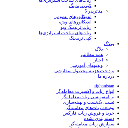
ربات‌های ساخت استراتژی‌ها
کپی تریدینگ
متاتريدر 5
اندیکاتورهای عمومی
اندیکاتورهای ویژه
ربات تریدینگ ویو
ربات‌های ساخت استراتژی‌ها
کپی تریدینگ
وبلاگ
بلاگ
همه مطالب
اخبار
ویدیوهای آموزشی
پرداخت هزینه محصول سفارشی
درباره ما
afghanistan
انواع ربات و اکسپرت معامله‌گر
برنامه‌نویسی ربات معامله‌گر
تست، بک‌تست و بهینه‌سازی
توسعه ربات‌های معامله‌گر
خرید و فروش ربات فارکس
دسته بندی نشده
سفارش ربات معامله‌گر