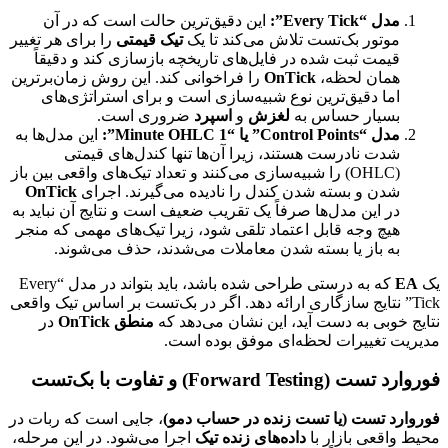
مدل “Every Tick”:
این دقیق‌ترین حالت است که در آن
موتور بک‌تست تلاش می‌کند تا یک
تیک قیمتی
را برای هر تغییر
قیمت ثبت شده در فایل‌های تاریخچه بازسازی کند و دقیقاً
همان لحظه،
OnTick
را فراخوانی کند. این روش زمان‌برترین
اما دقیق‌ترین نوع شبیه‌سازی است و برای استراتژی‌های
بسیار حساس به
لغزش
و
اسپرد
ضروری است.
مدل “Control Points” یا “1 Minute OHLC”:
این مدل‌ها به
شدت نادرست هستند، زیرا آن‌ها تنها کندل‌های قیمتی
(OHLC) را شبیه‌سازی می‌کنند و تعداد تیک‌های واقعی بین باز
شدن و بسته شدن کندل را نادیده می‌گیرند. اجرای
OnTick
در این مدل‌ها صرفاً یک تقریب ضعیف است و نتایج آن نباید به
هیچ وجه قابل اعتماد تلقی شود، زیرا تیک‌های مهمی که منجر
به باز یا بسته شدن معاملات می‌شدند، حذف می‌شوند.
یک
EA
که به درستی طراحی شده باشد، باید بتواند در مدل “Every
Tick” نتایج سازگاری ارائه دهد. اگر در بک‌تست بر اساس تیک واقعی
نتایج خوبی به دست آید، این نشان می‌دهد که
منطق OnTick
در
مدیریت تغییرات لحظه‌ای موفق بوده است.
فوروارد تست (Forward Testing) و تفاوت با بک‌تست
فوروارد تست (یا تست زنده در حساب دمو)
، جایی است که ربات در
محیط واقعی بازار با
داده‌های زنده تیک
اجرا می‌شود. در این مرحله،