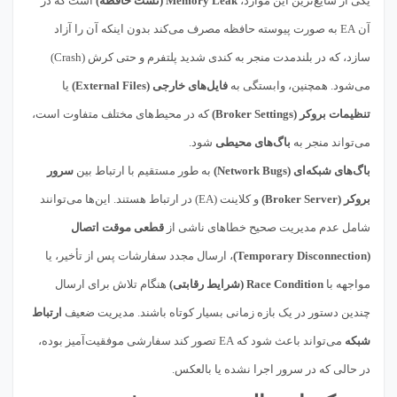
یکی از شایع‌ترین این موارد،
Memory Leak (نشت حافظه)
است که در
آن EA به صورت پیوسته حافظه مصرف می‌کند بدون اینکه آن را آزاد
سازد، که در بلندمدت منجر به کندی شدید پلتفرم و حتی کرش (Crash)
می‌شود. همچنین، وابستگی به
فایل‌های خارجی (External Files)
یا
تنظیمات بروکر (Broker Settings)
که در محیط‌های مختلف متفاوت است،
می‌تواند منجر به
باگ‌های محیطی
شود.
باگ‌های شبکه‌ای (Network Bugs)
به طور مستقیم با ارتباط بین
سرور
بروکر (Broker Server)
و کلاینت (EA) در ارتباط هستند. این‌ها می‌توانند
شامل عدم مدیریت صحیح خطاهای ناشی از
قطعی موقت اتصال
(Temporary Disconnection)
، ارسال مجدد سفارشات پس از تأخیر، یا
مواجهه با
Race Condition (شرایط رقابتی)
هنگام تلاش برای ارسال
چندین دستور در یک بازه زمانی بسیار کوتاه باشند. مدیریت ضعیف
ارتباط
شبکه
می‌تواند باعث شود که EA تصور کند سفارشی موفقیت‌آمیز بوده،
در حالی که در سرور اجرا نشده یا بالعکس.