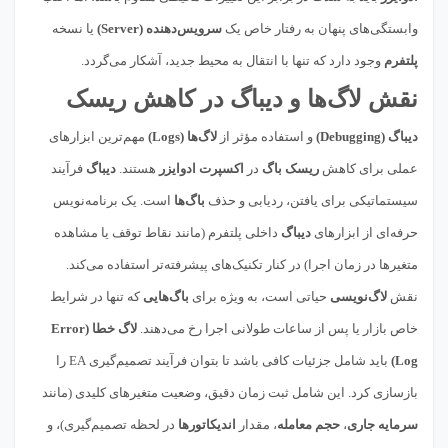
وابستگی‌های پنهان به رفتار خاص یک
سرویس‌دهنده (Server)
یا نسخه
پلتفرم
وجود دارد که تنها با انتقال به محیط جدید، آشکار می‌گردد.
نقش لاگ‌ها و دیباگ در کاهش ریسک
دیباگ (Debugging)
و استفاده مؤثر از
لاگ‌ها (Logs)
مهم‌ترین ابزارهای
عملی برای کاهش
ریسک باگ
در
اکسپرت ادوایزر
هستند.
دیباگ
فرآیند
سیستماتیکی برای یافتن، ردیابی و حذف
باگ‌ها
است. یک برنامه‌نویس
حرفه‌ای از ابزارهای
دیباگ
داخلی پلتفرم (مانند نقاط توقف یا مشاهده
متغیرها در زمان اجرا) در کنار تکنیک‌های پیشرفته‌تر استفاده می‌کند.
نقش
لاگ‌نویسی
حیاتی است، به ویژه برای
باگ‌هایی
که تنها در شرایط
خاص بازار یا پس از ساعات طولانی اجرا رخ می‌دهند.
لاگ خطا (Error
Log)
باید شامل جزئیات کافی باشد تا بتوان فرآیند تصمیم‌گیری EA را
بازسازی کرد. این شامل ثبت زمان دقیق، وضعیت متغیرهای کلیدی (مانند
سرمایه جاری
،
حجم معامله
، مقدار
اندیکاتورها
در لحظه تصمیم‌گیری)، و