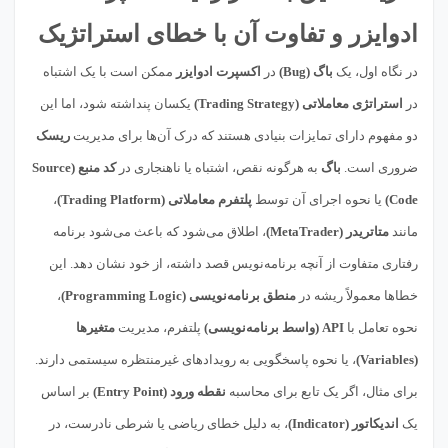
ادوایزر و تفاوت آن با خطای استراتژیک
در نگاه اول، یک
باگ (Bug)
در
اکسپرت ادوایزر
ممکن است با یک اشتباه
در
استراتژی معاملاتی (Trading Strategy)
یکسان پنداشته شود، اما این
دو مفهوم دارای تمایزات بنیادی هستند که درک آن‌ها برای مدیریت
ریسک
ضروری است.
باگ
به هرگونه نقص، اشتباه یا ناهنجاری در
کد منبع (Source
Code)
یا نحوه اجرای آن توسط
پلتفرم معاملاتی (Trading Platform)
،
مانند
متاتریدر (MetaTrader)
، اطلاق می‌شود که باعث می‌شود برنامه
رفتاری متفاوت از آنچه برنامه‌نویس قصد داشته، از خود نشان دهد. این
خطاها معمولاً ریشه در
منطق برنامه‌نویسی (Programming Logic)
،
نحوه تعامل با
API (واسط برنامه‌نویسی)
پلتفرم، مدیریت
متغیرها
(Variables)
، یا نحوه پاسخگویی به رویدادهای غیرمنتظره سیستمی دارند.
برای مثال، اگر یک تابع برای محاسبه
نقطه ورود (Entry Point)
بر اساس
یک
اندیکاتور (Indicator)
، به دلیل خطای ریاضی یا شرطی نادرست، در