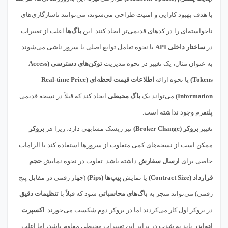
با هدف بهبود کارایی و امنیت طراحی می‌شوند، می‌توانند ناسازگاری‌های
ناخواسته‌ای را در کدهای قدیمی‌تر ایجاد کنند. این
باگ‌ها
اغلب از تغییرات
در
ساختار داخلی API
یا نحوه تعامل توابع اصلی با سرور ناشی می‌شوند.
به عنوان مثال، یک تغییر در نحوه مدیریت
توکن‌های دسترسی (Access
Tokens)
یا نحوه ارائه
اطلاعات قیمت لحظه‌ای (Real-time Price
Information)
می‌تواند یک
باگ محیطی
ایجاد کند که قبلاً در نسخه قدیمی
پلتفرم وجود نداشته است.
تغییر
بروکر (Broker Change)
نیز ریسک مشابهی دارد، زیرا هر
بروکر
ممکن است از نسخه‌های کمی متفاوت از سرورها استفاده کند یا الزامات
خاصی برای
ارسال سفارش
داشته باشد. تفاوت در نحوه نمایش
حجم
قرارداد (Contract Size)
یا نمایش
پیپ‌ها (Pips)
(چهار رقمی در مقابل پنج
رقمی) می‌تواند منجر به
باگ‌های محاسباتی
شود که قبلاً با
تنظیمات دقیق
در بروکر اول کار می‌کردند اما در بروکر دوم شکست می‌خورند.
اکسپرت
ادوایزر
باید به شدت در برابر این تغییرات محیطی مقاوم باشد، اما اغلب