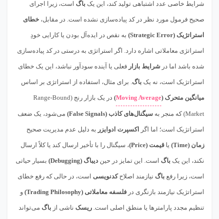
شرایط خاصی عدد اشتباهی تولید کند، این یک
باگ
است، زیرا اجرای
صحیح فرمول مورد نظر در کد پیاده‌سازی نشده است. در مقابل،
خطای
استراتژیک (Strategic Error)
به نقص در ایده‌آل بودن یا کارایی خودِ
استراتژی معاملاتی اشاره دارد. اگر استراتژی به درستی در کد پیاده‌سازی
شده باشد اما در
شرایط بازار
فعلی یا آینده سودآور نباشد، این یک خطای
استراتژیک است، نه یک
باگ
. برای مثال، استفاده از استراتژی بر اساس
میانگین متحرک (
Moving Average
)
در یک بازار رنج (Range-Bound
Market) که منجر به
سیگنال‌های کاذب (False Signals)
می‌شود، یک ضعف
استراتژیک است؛ اما اگر
اکسپرت ادوایزر
به دلیل عدم مدیریت صحیح
زمان (Time)
یا
قیمت (Price)
، سیگنال را با تأخیر ارسال کند یا کلاً ارسال
نکند، این یک
باگ
است. این تمایز در حین
دیباگ (Debugging)
بسیار حیاتی
است، زیرا رفع
باگ
نیازمند اصلاح
کدنویسی
است، در حالی که رفع خطای
استراتژیک نیازمند بازنگری در
فلسفه معاملاتی (Trading Philosophy)
و
تنظیم مجدد پارامترها یا منطق اصلی است.
ریسک
ناشی از
باگ
می‌تواند