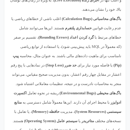
و اغلب تنها در
اجرای زنده (Live Execution)
، به ویژه در زمان‌های نوسان
بالا، خود را نشان می‌دهند.
باگ‌های محاسباتی (Calculation Bugs)
اغلب ناشی از خطاهای ریاضی یا
عدم رعایت قوانین
حسابداری پلتفرم
هستند. این‌ها می‌توانند شامل
خطاهای مرتبط با
گرد کردن اعداد (Rounding Errors)
، تقسیم بر صفر
(که معمولاً در MQL باید پیش‌بینی شود)، یا استفاده از توابع ریاضی
نامناسب برای ماهیت داده‌های مالی باشند. به عنوان مثال، محاسبه
پیپ
(Pip)
یا فاصله مورد نیاز برای
حد ضرر (Stop Loss)
در نمادهایی با پنج رقم
اعشار در مقابل چهار رقم اعشار، بدون مدیریت صحیح مقیاس، می‌تواند
منجر به محاسبات نادرست و در نتیجه، تنظیمات معاملاتی اشتباه شود.
باگ‌های محیطی (Environmental Bugs)
ریشه در نحوه تعامل
اکسپرت
ادوایزر
با محیط اجرای آن دارند. این‌ها معمولاً شامل دسترسی به
منابع
سیستمی (System Resources)
، مدیریت
حافظه (Memory)
، یا تعامل با
نسخه‌های مختلف
متاتریدر
یا
سیستم عامل (Operating System)
هستند.