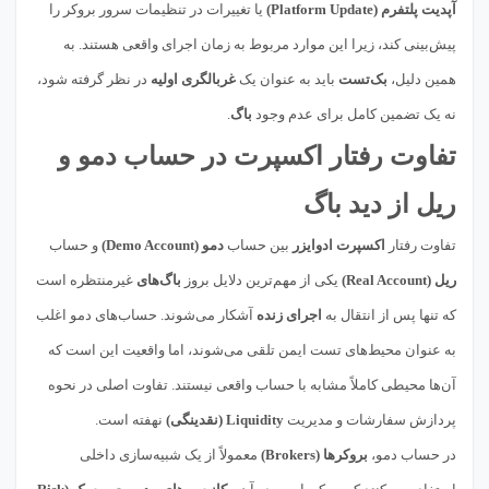
آپدیت پلتفرم (Platform Update)
یا تغییرات در تنظیمات سرور بروکر را
پیش‌بینی کند، زیرا این موارد مربوط به زمان اجرای واقعی هستند. به
همین دلیل،
بک‌تست
باید به عنوان یک
غربالگری اولیه
در نظر گرفته شود،
نه یک تضمین کامل برای عدم وجود
باگ
.
تفاوت رفتار اکسپرت در حساب دمو و
ریل از دید باگ
تفاوت رفتار
اکسپرت ادوایزر
بین حساب
دمو (Demo Account)
و حساب
ریل (Real Account)
یکی از مهم‌ترین دلایل بروز
باگ‌های
غیرمنتظره است
که تنها پس از انتقال به
اجرای زنده
آشکار می‌شوند. حساب‌های دمو اغلب
به عنوان محیط‌های تست ایمن تلقی می‌شوند، اما واقعیت این است که
آن‌ها محیطی کاملاً مشابه با حساب واقعی نیستند. تفاوت اصلی در نحوه
پردازش سفارشات و مدیریت
Liquidity (نقدینگی)
نهفته است.
در حساب دمو،
بروکرها (Brokers)
معمولاً از یک شبیه‌سازی داخلی