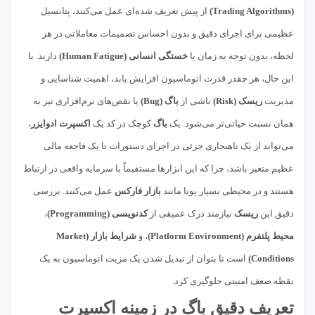
(Trading Algorithms)
از پیش تعریف شده‌ای عمل می‌کنند، پتانسیل
عظیمی برای اجرای دقیق و بدون احساس تصمیمات معاملاتی در هر
لحظه، بدون توجه به زمان یا
خستگی انسانی (Human Fatigue)
دارند. با
این حال، هر چقدر قدرت اتوماسیون افزایش یابد، اهمیت شناسایی و
مدیریت
ریسک (Risk)
ناشی از
باگ (Bug)
یا نقص‌های نرم‌افزاری نیز به
همان نسبت حیاتی‌تر می‌شود. یک
باگ
کوچک در کد یک
اکسپرت ادوایزر
،
می‌تواند از یک ناهنجاری جزئی در اجرای دستورات تا یک فاجعه مالی
عظیم متغیر باشد، چرا که این ابزارها مستقیماً با سرمایه واقعی در ارتباط
هستند و در محیطی بسیار پویا مانند
بازار فارکس
عمل می‌کنند. بررسی
دقیق این
ریسک
نیازمند درک عمیقی از
کدنویسی (Programming)
،
محیط پلتفرم (Platform Environment)
، و
شرایط بازار (Market
Conditions)
است تا بتوان از تبدیل شدن یک مزیت اتوماسیون به یک
نقطه ضعف امنیتی جلوگیری کرد.
تعریف دقیق باگ در زمینه اکسپرت