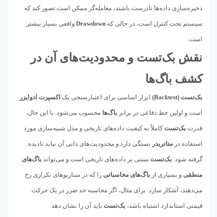
ذخیره‌سازی داده‌ها نادرست باشند، معامله‌گر ممکن است تصور کند که
سیستم تحت کنترل است، در حالی که
Drawdown
واقعی بسیار بیشتر
است.
نقش بک‌تست و محدودیت‌های آن در
کشف باگ‌ها
بک‌تست (Backtest)
ابزار اساسی برای اعتبارسنجی یک
اکسپرت ادوایزر
است و اولین خط دفاعی در برابر
باگ‌ها
محسوب می‌شود. با این حال،
قدرت
بک‌تست
کاملاً به کیفیت داده‌های تاریخی و مدل شبیه‌سازی مورد
استفاده در
متاتریدر
بستگی دارد و محدودیت‌های ذاتی آن نباید نادیده
گرفته شود.
بک‌تست
مبتنی بر داده‌های تاریخی است و می‌تواند
باگ‌های
منطقی
و بسیاری از
باگ‌های محاسباتی
را که در سناریوهای تکراری رخ
می‌دهند، آشکار سازد. برای مثال، اگر محاسبه حد ضرر در یک حرکت
قیمتی استاندارد اشتباه باشد،
بک‌تست
باید آن را نشان دهد.