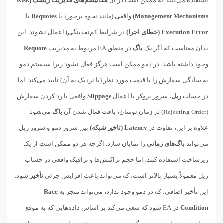
استفاده می‌کنند که ممکن است در آن
مکانیسم‌های مدیریت ریسک (Risk
Management Mechanisms)
واقعی (مانند نحوه برخورد با
Requotes
یا
Execution Error (خطای اجرا)
در شرایط کم‌نقدینگی) اعمال نشوند. این
بدان معناست که اگر یک
باگ
در منطق EA مربوط به مدیریت
Requote
وجود داشته باشد، در دمو ممکن است هرگز فعال نشود زیرا سیستم دمو
به سادگی سفارش را با قیمت مورد نظر (یا نزدیک به آن) تایید می‌کند. اما
در حساب
ریل
، سرور بروکر با اعمال
Slippage
واقعی یا رد کردن سفارش
(Rejecting Order) در زمان نوسان، باعث فعال شدن آن
باگ
می‌شود.
علاوه بر این، تفاوت در
Latency (تاخیر شبکه)
بین سرور دمو و سرور ریل
می‌تواند
باگ‌های زمانی
را نمایان سازد. اگرچه هر دو ممکن است از یک
زیرساخت استفاده کنند، اما حجم تراکنش‌ها و ترافیک واقعی در حساب
ریل معمولاً بسیار بالاتر است، که می‌تواند باعث افزایش جزئی
تأخیر
شود.
این تأخیر اضافی، که در دمو وجود ندارد، می‌تواند منجر به
Race
Condition
در EA شود که سعی می‌کند بر اساس داده‌هایی که به موقع