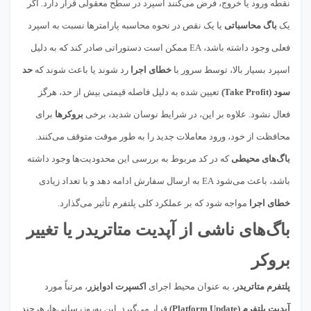
نقطه ورود یا خروج، فرض می‌کنند اسپرد در سطح معقولی قرار دارد. اگر
یک
باگ محاسباتی
یا یک نقص در نحوه محاسبه پارامترها نسبت به اسپرد
فعلی وجود داشته باشد، EA ممکن است دستوراتی صادر کند که به دلیل
اسپرد بسیار بالا، توسط سرور با
خطای اجرا
رد شوند یا باعث شوند که
حد
سود (Take Profit)
تعیین شده به دلیل فاصله قیمتی بیش از حد، هرگز
فعال نشود. علاوه بر این، در شرایط نوسان شدید، برخی
بروکرها
برای
محافظت از خود، ورود معاملات جدید را به طور موقت متوقف می‌کنند.
باگ‌های محیطی
که در کد مربوط به بررسی این محدودیت‌ها وجود داشته
باشد، باعث می‌شود EA به ارسال سفارش ادامه دهد و با تعداد زیادی
خطای اجرا
مواجه شود که بر عملکرد کلی پلتفرم تأثیر می‌گذارد.
باگ‌های ناشی از آپدیت متاتریدر یا تغییر
بروکر
پلتفرم متاتریدر
، به عنوان محیط اجرای
اکسپرت ادوایزر
، مرتباً مورد
آپدیت پلتفرم (Platform Update)
قرار می‌گیرد. این به‌روزرسانی‌ها، هرچند