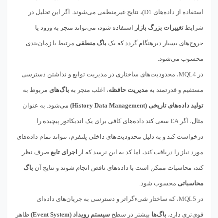
استفاده از داده‌های D1)، نتایج غیرمنطقی می‌شوند. اگر این تحلیل در
شرایط
تغییرات بزرگ بازار
استفاده شود، می‌تواند منجر به ورود یا
خروج‌های بسیار دیرهنگام گردد که یک
باگ منطقی
مرتبط با زمان‌بندی
محسوب می‌شود.
در MQL4، محدودیت‌های ساختاری در مدیریت توابع و نداشتن دسترسی
مستقیم و قدرتمند به
مدیریت حافظه
، اغلب منجر به
باگ‌های
مربوط به
تولید داده‌های تاریخی (History Data Management)
می‌شود. به عنوان
مثال، اگر EA سعی کند داده‌های کافی برای یک اندیکاتور پیچیده را
درخواست کند و به دلیل محدودیت‌های داخلی پلتفرم، نتواند تمام داده‌های
مورد نیاز را دریافت کند، اما کد به این نرسد که از
اجرای تابع
صرف نظر
کند، محاسبات ممکن است با داده‌های ناقص انجام شوند و نتایج آن
باگ
محاسباتی
محسوب شود.
در MQL5، که ساختار شیءگرا‌تر و دسترسی به جریان‌های داده‌ای
قوی‌تری دارد،
باگ‌ها
بیشتر در سطح
سیستم رویداد (Event System)
ظاهر