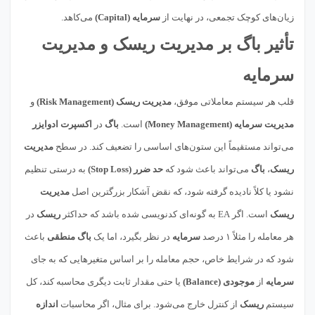
زیان‌های کوچک تجمعی، در نهایت از
سرمایه (Capital)
می‌کاهد.
تأثیر باگ بر مدیریت ریسک و مدیریت
سرمایه
قلب هر سیستم معاملاتی موفق،
مدیریت ریسک (Risk Management)
و
مدیریت سرمایه (Money Management)
است.
باگ
در
اکسپرت ادوایزر
می‌تواند مستقیماً این ستون‌های اساسی را تضعیف کند. در سطح
مدیریت
ریسک
،
باگ
می‌تواند باعث شود که
حد ضرر (Stop Loss)
به درستی تنظیم
نشود یا کلاً نادیده گرفته شود، که نقض آشکار بزرگترین اصل
مدیریت
ریسک
است. اگر EA به گونه‌ای کدنویسی شده باشد که حداکثر
ریسک
در
هر معامله را مثلاً ۱ درصد
سرمایه
در نظر بگیرد، اما یک
باگ منطقی
باعث
شود که در شرایط خاص، حجم معامله را بر اساس متغیرهایی که به جای
سرمایه
از
موجودی (Balance)
یا حتی مقدار ثابت دیگری محاسبه کند، کل
سیستم
ریسک
از کنترل خارج می‌شود. برای مثال، اگر محاسبات
اندازه