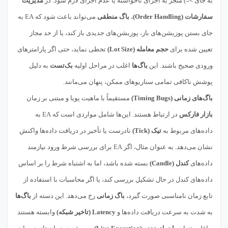
به جای
>=
) منجر به اجرای ناخواسته یا عدم اجرای لازم شود. در
مدیریت
سفارشات (Order Handling)
،
باگ منطقی
می‌تواند باعث شود که EA به
جای بستن پوزیشن‌های باز، پوزیشن‌های جدیدی باز کند، یا از حد مجاز
تعیین شده برای
حجم معامله (Lot Size)
تخطی نماید، حتی اگر پارامترهای
ورودی صحیح باشند. این
باگ‌ها
اغلب در مراحل اولیه
بک‌تست
به دلیل
پوشش ناکافی تمامی سناریوهای ممکن، پنهان می‌مانند.
باگ‌های زمانی (Timing Bugs)
مستقیماً با ماهیت پویا و مبتنی بر زمان
بازار فارکس
در ارتباط هستند. این‌ها شامل مواردی است که EA به
داده‌های مربوط به
تیک (Tick)
نادرست یا تأخیر در دریافت داده‌ها واکنش
نشان می‌دهد. به عنوان مثال، اگر EA برای بررسی شرط ورود نیازمند
داده‌های
کندل (Candle)
بسته شده باشد، اما به اشتباه شرط را بر اساس
داده‌های کندل در حال تشکیل بررسی کند، یا اگر محاسبات با استفاده از
تابع زمان نامناسبی صورت گیرد،
باگ زمانی
رخ می‌دهد. این دسته از
باگ‌ها
به شدت به سرعت دریافت داده‌ها و
Latency (تاخیر شبکه)
وابسته هستند