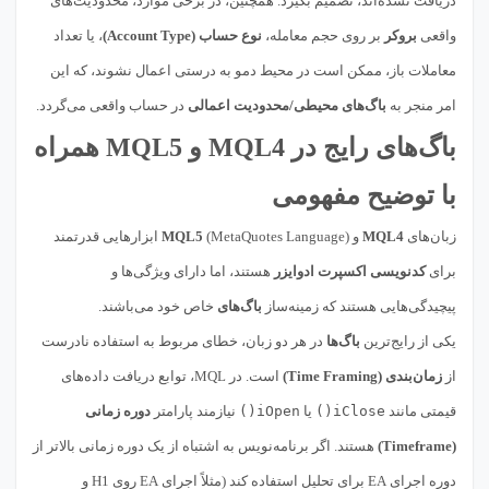
دریافت نشده‌اند، تصمیم بگیرد. همچنین، در برخی موارد، محدودیت‌های
واقعی
بروکر
بر روی حجم معامله،
نوع حساب (Account Type)
، یا تعداد
معاملات باز، ممکن است در محیط دمو به درستی اعمال نشوند، که این
امر منجر به
باگ‌های محیطی/محدودیت اعمالی
در حساب واقعی می‌گردد.
باگ‌های رایج در MQL4 و MQL5 همراه
با توضیح مفهومی
زبان‌های
MQL4
و
MQL5
(MetaQuotes Language) ابزارهایی قدرتمند
برای
کدنویسی اکسپرت ادوایزر
هستند، اما دارای ویژگی‌ها و
پیچیدگی‌هایی هستند که زمینه‌ساز
باگ‌های
خاص خود می‌باشند.
یکی از رایج‌ترین
باگ‌ها
در هر دو زبان، خطای مربوط به استفاده نادرست
از
زمان‌بندی (Time Framing)
است. در MQL، توابع دریافت داده‌های
قیمتی مانند
iClose()
یا
iOpen()
نیازمند پارامتر
دوره زمانی
(Timeframe)
هستند. اگر برنامه‌نویس به اشتباه از یک دوره زمانی بالاتر از
دوره اجرای EA برای تحلیل استفاده کند (مثلاً اجرای EA روی H1 و