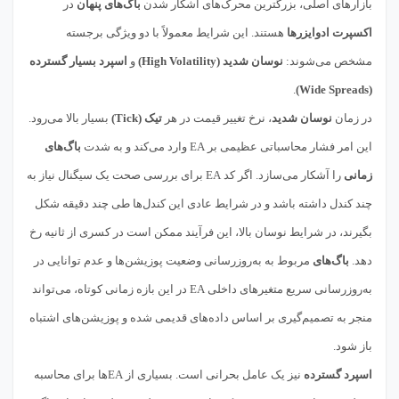
بازارهای اصلی، بزرگترین محرک‌های آشکار شدن
باگ‌های پنهان
در
اکسپرت ادوایزرها
هستند. این شرایط معمولاً با دو ویژگی برجسته
مشخص می‌شوند:
نوسان شدید (High Volatility)
و
اسپرد بسیار گسترده
.
(Wide Spreads)
در زمان
نوسان شدید
، نرخ تغییر قیمت در هر
تیک (Tick)
بسیار بالا می‌رود.
این امر فشار محاسباتی عظیمی بر EA وارد می‌کند و به شدت
باگ‌های
زمانی
را آشکار می‌سازد. اگر کد EA برای بررسی صحت یک سیگنال نیاز به
چند کندل داشته باشد و در شرایط عادی این کندل‌ها طی چند دقیقه شکل
بگیرند، در شرایط نوسان بالا، این فرآیند ممکن است در کسری از ثانیه رخ
دهد.
باگ‌های
مربوط به به‌روزرسانی وضعیت پوزیشن‌ها و عدم توانایی در
به‌روزرسانی سریع متغیرهای داخلی EA در این بازه زمانی کوتاه، می‌تواند
منجر به تصمیم‌گیری بر اساس داده‌های قدیمی شده و پوزیشن‌های اشتباه
باز شود.
اسپرد گسترده
نیز یک عامل بحرانی است. بسیاری از EAها برای محاسبه