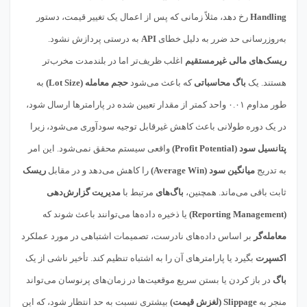
Handling
رخ دهد، مثلاً زمانی که پس از اعمال یک تغییر قیمت، دستور
به‌روزرسانی حد ضرر به دلیل خطای
API
به درستی پردازش نشود.
ریسک‌های مالی غیرمستقیم
اغلب ظریف‌تر اما در بلندمدت مخرب‌تر
هستند. یک
باگ محاسباتی
که باعث می‌شود
حجم معامله (Lot Size)
به
طور مداوم ۰.۰۱ واحد کمتر از مقدار تعیین شده در پارامترها ارسال شود،
در یک دوره طولانی باعث کاهش غیرقابل توجیه سودآوری می‌شود، زیرا
پتانسیل سود (Profit Potential)
واقعی سیستم محقق نمی‌شود. این امر
به تدریج
میانگین سود (Average Win)
را کاهش می‌دهد و در مقابل
ریسک
ثابت باقی می‌ماند. همچنین،
باگ‌های
مرتبط با
مدیریت گزارش‌دهی
(Reporting Management)
یا ذخیره داده‌ها می‌توانند باعث شوند که
معامله‌گر
بر اساس داده‌های نادرست، تصمیمات اشتباهی در مورد عملکرد
اکسپرت
بگیرد یا پارامترهای آن را به اشتباه تنظیم کند. تأخیر ناشی از یک
باگ
در باز کردن یا بستن سریع موقعیت‌ها در زمان‌های پرنوسان می‌تواند
منجر به
Slippage (لغزش قیمت)
بیشتری نسبت به حد انتظار شود، که این