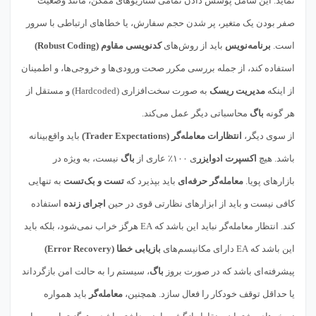
نماید. این شامل پوشش دادن تمامی سناریوهای ممکن، مانند وضعیت
صفر بودن یک متغیر، پر شدن حجم سفارش، یا خطاهای ارتباطی با سرور
است.
برنامه‌نویس
باید از روش‌های
کدنویسی مقاوم (Robust Coding)
استفاده کند، از جمله بررسی مکرر صحت ورودی‌ها و خروجی‌ها، و اطمینان
از اینکه
مدیریت ریسک
به صورت سخت‌افزاری (Hardcoded) و مستقل از
هر گونه
باگ
محاسباتی دیگر عمل می‌کند.
از سوی دیگر،
انتظارات معامله‌گر (Trader Expectations)
باید واقع‌بینانه
باشد. هیچ
اکسپرت ادوایزر
ی ۱۰۰٪ عاری از
باگ
نیست، به ویژه در
بازارهای پویا.
معامله‌گر حرفه‌ای
باید بپذیرد که
تست و بک‌تست
به تنهایی
کافی نیست و باید از ابزارهای نظارتی قوی در حین
اجرای زنده
استفاده
کند. انتظار معامله‌گر نباید این باشد که EA هرگز خراب نمی‌شود، بلکه باید
این باشد که EA دارای مکانیسم‌های
بازیابی خطا (Error Recovery)
پیشرفته‌ای باشد که در صورت بروز
باگ
، سیستم را به حالت امن بازگرداند
یا حداقل توقف خودکار را فعال سازد. همچنین،
معامله‌گر
باید همواره