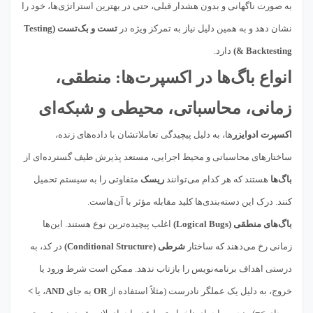
به صورت ناگهانی و بدون هشدار قبلی، حتی در بهترین استراتژی‌ها، خود را
نشان دهد و به همین دلیل نیاز به تمرکز ویژه در
تست و بک‌تست (Testing
& Backtesting)
دارد.
انواع باگ‌ها در اکسپرت‌ها: منطقی،
زمانی، محاسباتی، محیطی و شبکه‌ای
اکسپرت ادوایزر
ها، به دلیل پیچیدگی تعاملاتشان با داده‌های زنده،
ساختارهای محاسباتی و محیط اجرایی، مستعد پذیرش طیف گسترده‌ای از
باگ‌ها
هستند که هر کدام می‌توانند
ریسک
متفاوتی را به سیستم تحمیل
کنند. درک این دسته‌بندی‌ها کلید مقابله مؤثر با آن‌هاست.
باگ‌های منطقی (Logical Bugs)
اغلب پیچیده‌ترین نوع هستند. این‌ها
زمانی رخ می‌دهند که ساختار
شرطی (Conditional Structure)
در کد، به
درستی اهداف برنامه‌نویس را بازتاب ندهد. ممکن است شرط ورود یا
خروج، به دلیل یک عملگر نادرست (مثلاً استفاده از
OR
به جای
AND
، یا
>