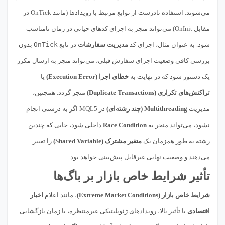
می‌شوند. استفاده نادرست از توابع مرتبط با رویدادها (مانند OnTick در
مقابل OnInit) می‌تواند منجر به اجرای کدهای حیاتی در زمان نامناسب
شود. به عنوان مثال، اجرای کد
مدیریت سفارشات
در تابع
OnTick
بدون
بررسی کافی وضعیت اجرای سفارش قبلی، می‌تواند منجر به ارسال مکرر
یک دستور شود که در نهایت به
خطای اجرا (Execution Error)
یا
تراکنش‌های تکراری (Duplicate Transactions)
منجر گردد. همچنین،
مدیریت
Multithreading (چند رشته‌ای)
در MQL5 اگر به درستی انجام
نشود، می‌تواند منجر به
Race Condition
داخلی شود، جایی که چندین
رشته به طور همزمان یک
متغیر مشترک (Shared Variable)
را تغییر
می‌دهند و وضعیت نهایی غیرقابل پیش‌بینی خواهد بود.
تأثیر شرایط خاص بازار بر باگ‌ها
شرایط خاص بازار (Extreme Market Conditions)
، مانند اعلام
اخبار
اقتصادی
با تأثیر بالا، رویدادهای ژئوپلیتیکی غیرمنتظره، یا زمان بازگشایی