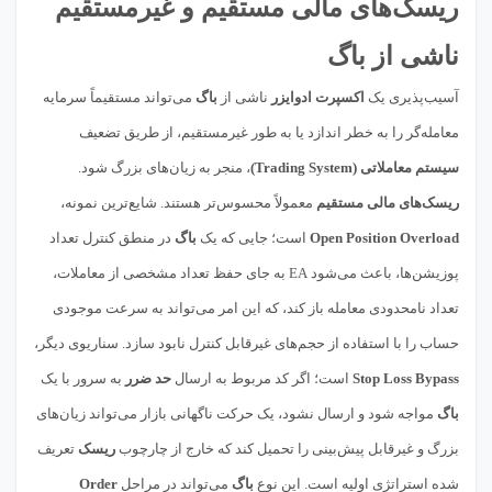
ریسک‌های مالی مستقیم و غیرمستقیم
ناشی از باگ
آسیب‌پذیری یک
اکسپرت ادوایزر
ناشی از
باگ
می‌تواند مستقیماً سرمایه
معامله‌گر را به خطر اندازد یا به طور غیرمستقیم، از طریق تضعیف
سیستم معاملاتی (Trading System)
، منجر به زیان‌های بزرگ شود.
ریسک‌های مالی مستقیم
معمولاً محسوس‌تر هستند. شایع‌ترین نمونه،
Open Position Overload
است؛ جایی که یک
باگ
در منطق کنترل تعداد
پوزیشن‌ها، باعث می‌شود EA به جای حفظ تعداد مشخصی از معاملات،
تعداد نامحدودی معامله باز کند، که این امر می‌تواند به سرعت موجودی
حساب را با استفاده از حجم‌های غیرقابل کنترل نابود سازد. سناریوی دیگر،
Stop Loss Bypass
است؛ اگر کد مربوط به ارسال
حد ضرر
به سرور با یک
باگ
مواجه شود و ارسال نشود، یک حرکت ناگهانی بازار می‌تواند زیان‌های
بزرگ و غیرقابل پیش‌بینی را تحمیل کند که خارج از چارچوب
ریسک
تعریف
شده استراتژی اولیه است. این نوع
باگ
می‌تواند در مراحل
Order