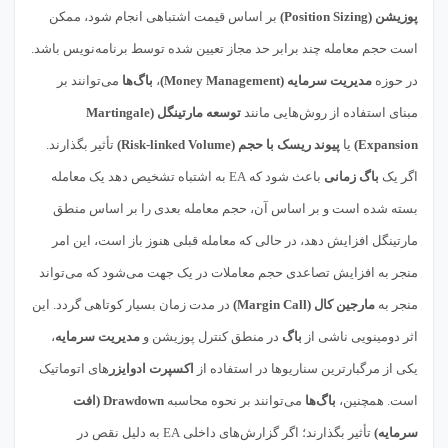
پوزیشن (Position Sizing)
بر اساس قیمت اشتباهی انجام شود، ممکن
است حجم معامله چند برابر حد مجاز تعیین شده توسط برنامه‌نویس باشد.
در حوزه
مدیریت سرمایه (Money Management)
،
باگ‌ها
می‌توانند بر
مبنای استفاده از روش‌هایی مانند
توسعه مارتینگل (Martingale
Expansion)
یا
پیوند ریسک با حجم (Risk-linked Volume)
تأثیر بگذارند.
اگر یک
باگ زمانی
باعث شود که EA به اشتباه تشخیص دهد یک معامله
بسته شده است و بر اساس آن، حجم معامله بعدی را بر اساس منطق
مارتینگل افزایش دهد، در حالی که معامله قبلی هنوز باز است، این امر
منجر به افزایش تصاعدی حجم معاملات در یک جهت می‌شود که می‌تواند
منجر به
مارجین کال (Margin Call)
در مدت زمان بسیار کوتاهی گردد. این
اثر دومینویی ناشی از
باگ
در منطق کنترل پوزیشن و
مدیریت سرمایه
،
یکی از مرگبارترین سناریوها در استفاده از
اکسپرت ادوایزر
های اتوماتیک
است. همچنین،
باگ‌ها
می‌توانند بر نحوه محاسبه
Drawdown (افت
سرمایه)
تأثیر بگذارند؛ اگر گزارش‌های داخلی EA به دلیل نقص در