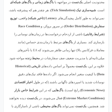
محدودیت اصلی
بک‌تست
در مواجهه با
باگ‌های زمانی
و
باگ‌های شبکه‌ای
است.
شبیه‌سازی تیک (Tick Simulation)
، هر چقدر هم که پیشرفته باشد،
نمی‌تواند به طور کامل پیچیدگی‌های
Latency (تاخیر شبکه)
واقعی،
توزیع
سفارش (Order Distribution)
در سرور بروکر، و
Race Condition
(شرایط رقابتی)
ناشی از ازدحام درخواست‌ها در زمان‌های نوسانی را
بازسازی کند. بسیاری از
باگ‌های
مرتبط با زمان‌بندی حساس (مانند
معاملات فرکانس بالا) تنها زمانی ظاهر می‌شوند که EA با تأخیرهای
میلی‌ثانیه‌ای یا مدیریت ضعیف صف سفارشات در
محیط زنده
مواجه شود.
علاوه بر این،
بک‌تست
معمولاً بر اساس داده‌های
تاریخی (Historical
Data)
با کیفیت متغیر انجام می‌شود. اگر داده‌ها فاقد تیک‌های دقیق
نوسانات شدید یا اسپرد‌های ناگهانی باشند (که در طول
اخبار اقتصادی
(Economic News)
رایج است)،
باگ‌هایی
که در این
شرایط خاص بازار
(Extreme Market Conditions)
فعال می‌شوند، در
بک‌تست
دیده نخواهند
شد. همچنین،
بک‌تست
نمی‌تواند
باگ‌های محیطی
ناشی از ناسازگاری با