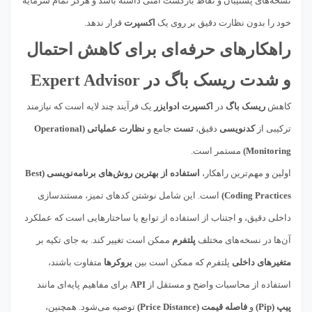
نسخه‌های پشتیبان و نقاط بازگشت امنی داشته باشد و هرگز تمام سرمایه
خود را بدون نظارت دقیق بر روی یک
اکسپرت
قرار ندهد.
راهکارهای حرفه‌ای برای کاهش احتمال
و شدت ریسک باگ در Expert Advisor
کاهش
ریسک باگ
در
اکسپرت ادوایزر
یک فرآیند چند لایه است که نیازمند
ترکیبی از
کدنویسی
دقیق،
تست
جامع و
نظارت عملیاتی (Operational
Monitoring)
مستمر است.
اولین و مهم‌ترین راهکار،
استفاده از بهترین روش‌های برنامه‌نویسی (Best
Coding Practices)
است. این شامل نوشتن کدهای تمیز، مستندسازی
داخلی دقیق، و اجتناب از استفاده از توابع یا ساختارهایی است که عملکرد
آن‌ها در نسخه‌های مختلف
پلتفرم
ممکن است تغییر کند. به جای تکیه بر
متغیرهای داخلی
پلتفرم که ممکن است بین
بروکرها
متفاوت باشند،
استفاده از محاسبات واضح و مستقل از
API
برای مفاهیم پایه‌ای مانند
پیپ (Pip)
و
فاصله قیمت (Price Distance)
توصیه می‌شود. همچنین،