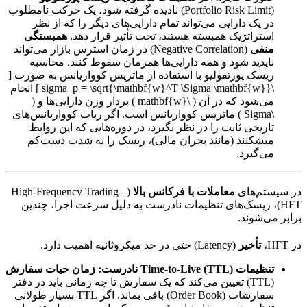
(Portfolio Risk Limit) نادیده گرفته شود، یک حرکت نامطلوب
در یک دارایی می‌تواند تمام دارایی‌های دیگر را که از نظر
استراتژیک همبسته هستند، تحت تأثیر قرار دهد.
همبستگی
منفی
(Negative Correlation) در زمان استرس بازار می‌تواند
ناپدید شود و همه دارایی‌ها همزمان سقوط کنند. محاسبه
ریسک پورتفولیو با استفاده از ماتریس کوواریانس به صورت [
\sigma_p = \sqrt{\mathbf{w}^T \Sigma \mathbf{w}} ] انجام
می‌شود که در آن ( \mathbf{w} ) بردار وزن دارایی‌ها و (
\Sigma ) ماتریس کوواریانس است. اگر ربات کوواریانس‌های
تاریخی ثابت را در نظر بگیرد، در دوره‌هایی که این روابط
میشکنند (مانند بحران مالی)، ریسک را به شدت دست‌کم
می‌گیرد.
در سیستم‌های
معاملات با فرکانس بالا
(High-Frequency Trading –
HFT)، ریسک‌های تنظیمات نادرست به دلیل سرعت اجرا، چندین
برابر می‌شوند.
در HFT،
تأخیر
(Latency) حتی در حد میکروثانیه اهمیت دارد.
تنظیمات Time-to-Live (TTL) نادرست:
زمان حیات سفارش
(TTL) تعیین می‌کند که یک سفارش تا چه زمانی باید در دفتر
سفارشات (Order Book) باقی بماند. اگر TTL بسیار طولانی