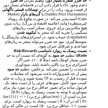
حد ضرر صفر یا بسیار دور:
تنظیم نکردن
حد ضرر
(عدم وجود SL) یا قرار دادن آن در فاصله‌ای بسیار دور
از قیمت ورود، ربات را در برابر
نوسانات قیمتی ناگهانی
(Sudden Price Fluctuations) یا
گپ‌های بازار
(Market
Gaps) آسیب‌پذیر می‌کند. در صورت وقوع یک رویداد
غیرمنتظره (مانند اعلامیه اقتصادی بزرگ)، ربات بدون
هیچ مکانیزمی برای خروج، ممکن است زیان‌های
سنگینی را تجربه کند که منجر به
لیکویید شدن
(Liquidation) حساب شود. در استراتژی‌های مارتینگل یا
متوسط‌گیری، نبود حد ضرر می‌تواند منجر به زیان‌های
تصاعدی و غیرقابل جبران شود.
نسبت ریسک به ریوارد نامناسب (Risk/Reward
Ratio):
تنظیم
حد سود
به گونه‌ای که نسبت آن به حد
ضرر بسیار کوچک باشد (مثلاً ۱:۰.۵)، حتی اگر
استراتژی نرخ برد بالایی داشته باشد، سودآوری
بلندمدت را تضمین نمی‌کند. برعکس، تنظیم
حد سود
بیش از حد بلندپروازانه باعث می‌شود که معاملات
سودده قبل از رسیدن به TP بسته شوند و ربات به جای
کسب سود کامل، سودهای جزئی را از دست بدهد. یک
فرمول ساده برای تعیین حداقل نرخ برد مورد نیاز برای
سودآوری با توجه به نسبت ریسک به ریوارد (R:R)
عبارت است از: [ \text{حداقل نرخ برد} = \frac{1}{1 +
R} ] که در آن ( R ) نسبت ریسک به ریوارد است. برای
نسبت ۱:۱، حداقل نرخ برد ۵۰٪ است، در حالی که برای