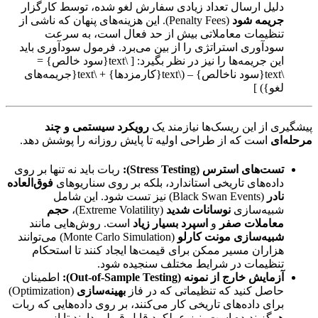
دلیل ارسال تعداد زیادی سفارش لغو شده، توسط کارگزار
جریمه شود
(Penalty Fees). این هزینه‌های پنهان که ناشی از
تنظیمات معاملاتی بیش از حد فعال است، به سرعت
سودآوری استراتژی را از بین می‌برد. فرمول سودآوری باید
این جریمه‌ها را نیز در نظر بگیرد: [ \text{سود خالص} =
\text{سود ناخالص} – (\text{کارمزد‌ها} + \text{جریمه‌های
لغو}) ]
پیشگیری از این ریسک‌ها نیازمند یک
رویکرد سیستمی و چند
مرحله‌ای
است که از طراحی اولیه تا پایش روزانه را پوشش دهد.
تست‌های استرس (Stress Testing):
ربات باید نه تنها بر روی
داده‌های تاریخی استاندارد، بلکه بر روی سناریوهای
فوق‌العاده
نادر
(Black Swan Events) نیز تست شود. این شامل
شبیه‌سازی
نوسانات شدید
(Extreme Volatility)،
حجم
معاملات صفر
و
اسپرد بسیار زیاد
است. روش‌هایی مانند
شبیه‌سازی مونت کارلو
(Monte Carlo Simulation) می‌توانند
هزاران مسیر ممکن برای قیمت‌ها ایجاد کنند تا استحکام
تنظیمات در شرایط مختلف سنجیده شود.
آزمایش خارج از نمونه (Out-of-Sample Testing):
اطمینان
حاصل کنید که تنظیماتی که در فاز
بهینه‌سازی
(Optimization)
برای داده‌های تاریخی کار می‌کنند، بر روی داده‌هایی که ربات
هرگز ندیده است، نیز عملکرد قابل قبولی دارند تا از