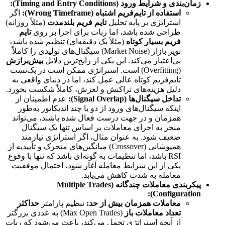
زمان‌بندی و شرایط ورود (Timing and Entry Conditions):
استفاده از تایم‌فریم اشتباه (Wrong Timeframe):
اگر
استراتژی بر پایه تحلیل
تایم فریم بلندمدت
(مثلاً روزانه)
طراحی شده باشد، اما ربات برای اجرا بر روی
تایم
فریم بسیار کوتاه
(مثلاً یک دقیقه‌ای) تنظیم شده باشد،
نویز بازار (Market Noise) سیگنال‌های تولیدی را کاملاً
بی‌اعتبار می‌کند. این یکی از رایج‌ترین دلایل
بیش‌برازش
(Overfitting) است. استراتژی ممکن است در بک‌تست
تایم‌فریم کوتاه عالی عمل کند، اما در دنیای واقعی به
دلیل هزینه‌های تراکنش و لغزش، کاملاً شکست بخورد.
تداخل سیگنال‌ها (Signal Overlap):
عدم اطمینان از
اینکه سیگنال‌های ورود از دو یا چند اندیکاتور به‌طور
همزمان و در جهت درست فعال شده باشند، می‌تواند
منجر به اجرای معاملات بر اساس تنها یک سیگنال
ضعیف شود. به عنوان مثال، اگر استراتژی نیازمند
همپوشانی (Crossover) میانگین‌های متحرک و تأییدیه از
RSI باشد، اما تنظیمات به گونه‌ای باشد که تنها با وقوع
یکی از این شرایط معامله آغاز شود، احتمال موفقیت
معامله به شدت کاهش می‌یابد.
پیکربندی معاملات چندگانه (Multiple Trades
Configuration):
معاملات همزمان بیش از حد:
تنظیم پارامتر
حداکثر
تعداد معاملات باز
(Max Open Trades) به عددی بزرگتر
از آنچه استراتژی تحمل می‌کند، باعث می‌شود که ربات