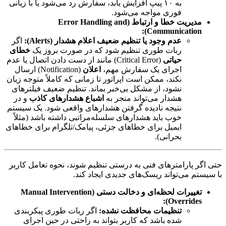
به ۱۰ پیپ افزایش یابد، سفارش رد می‌شود یا با زیانی
فوری مواجه می‌شود.
مدیریت خطا و ارتباط (Error Handling and
Communication):
عدم وجود یا تنظیم ضعیف اعلام هشدار (Alerts):
اگر
ربات طوری تنظیم شود که در صورت بروز یک
خطای
حیاتی
(Critical Error) مانند از دست دادن اتصال یا عدم
اجرای یک سفارش مهم،
اعلان
(Notification) ارسال
نکند، ممکن است اپراتور تا زمانی که کاملاً متوجه زیان
نشود، از مشکل بی‌خبر بماند. تنظیم ضعیف فیلترهای
هشدار می‌تواند منجر به
اشباع هشدارهای کاذب
و در
نتیجه نادیده گرفتن هشدارهای واقعی شود. یک سیستم
خوب باید هشدارهای سلسله‌مراتبی داشته باشد (مثلاً
ایمیل برای خطاهای جزئی، پیامک/تلگرام برای خطاهای
بحرانی).
حتی اگر پارامترهای فنی به درستی تنظیم شوند، نحوه تعامل کاربر
با سیستم می‌تواند ریسک‌های جدیدی ایجاد کند.
تغییرات لحظه‌ای و دخالت دستی (Manual Intervention
Overrides):
تنظیمات محافظت نشده:
اگر ربات طوری پیکربندی
شده باشد که کاربر بتواند به راحتی در حین اجرای