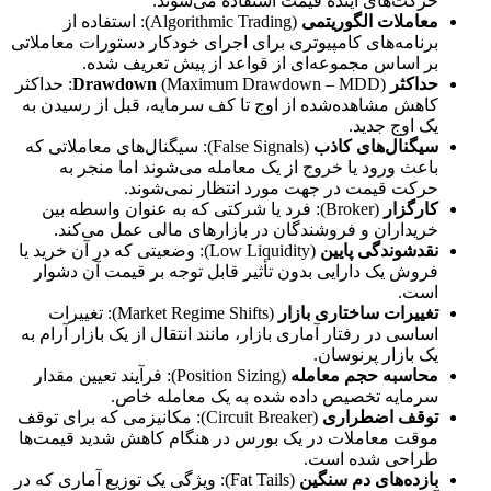
حرکت‌های آینده قیمت استفاده می‌شوند.
معاملات الگوریتمی
(Algorithmic Trading): استفاده از
برنامه‌های کامپیوتری برای اجرای خودکار دستورات معاملاتی
بر اساس مجموعه‌ای از قواعد از پیش تعریف شده.
حداکثر Drawdown
(Maximum Drawdown – MDD): حداکثر
کاهش مشاهده‌شده از اوج تا کف سرمایه، قبل از رسیدن به
یک اوج جدید.
سیگنال‌های کاذب
(False Signals): سیگنال‌های معاملاتی که
باعث ورود یا خروج از یک معامله می‌شوند اما منجر به
حرکت قیمت در جهت مورد انتظار نمی‌شوند.
کارگزار
(Broker): فرد یا شرکتی که به عنوان واسطه بین
خریداران و فروشندگان در بازارهای مالی عمل می‌کند.
نقدشوندگی پایین
(Low Liquidity): وضعیتی که در آن خرید یا
فروش یک دارایی بدون تأثیر قابل توجه بر قیمت آن دشوار
است.
تغییرات ساختاری بازار
(Market Regime Shifts): تغییرات
اساسی در رفتار آماری بازار، مانند انتقال از یک بازار آرام به
یک بازار پرنوسان.
محاسبه حجم معامله
(Position Sizing): فرآیند تعیین مقدار
سرمایه تخصیص داده شده به یک معامله خاص.
توقف اضطراری
(Circuit Breaker): مکانیزمی که برای توقف
موقت معاملات در یک بورس در هنگام کاهش شدید قیمت‌ها
طراحی شده است.
بازده‌های دم سنگین
(Fat Tails): ویژگی یک توزیع آماری که در