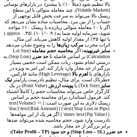
بالا تنظیم شود (مثلاً ۱۰٪ یا بیشتر). در بازارهای نوسانی
(Volatile Markets)، چند معامله متوالی با این سطح
ریسک بالا می‌تواند به سرعت بخش قابل توجهی از
حساب را از بین ببرد. محاسبات ساده نشان می‌دهد که
اگر با ۱۰ معامله متوالی زیان‌ده با ریسک ۱۰٪ مواجه
شوید، سرمایه اولیه شما به ( ۰.۹^{۱۰} \approx ۰.۳۵ )
یا تنها ۳۵٪ از مقدار اولیه کاهش می‌یابد. این مثال،
اثرات مخرب
مرکب زیان‌ها
را به وضوح نشان می‌دهد.
سایز غیربهینه:
اگر
محاسبه حجم معامله
(Lot Size
Calculation) بر اساس فاصله تا
حد ضرر
(Stop Loss) به
درستی انجام نشود، ربات ممکن است حجمی بسیار
بزرگتر از حد مجاز وارد بازار کند. این امر به ویژه در
بازارهای با
اهرم بالا
(High Leverage) مانند فارکس،
خطرناک است. برای مثال، تنظیم نادرست پارامتر
تیک
سایز
(Tick Size) یا
پوینت ارزش
(Point Value) در یک
کارگزار خاص می‌تواند محاسبات حجم را کاملاً اشتباه
کند. فرمول استاندارد برای محاسبه حجم بر اساس
ریسک دلاری به این صورت است: [ \text{Volume} =
\frac{\text{Risk Amount}}{\text{Stop Loss in Pips}
\times \text{Pip Value}} ] اگر هر یک از این مولفه‌ها
نادرست وارد شود، حجم محاسبه شده می‌تواند صدها
برابر بزرگتر از حد مجاز باشد.
حد ضرر (Stop Loss – SL) و حد سود (Take Profit – TP):