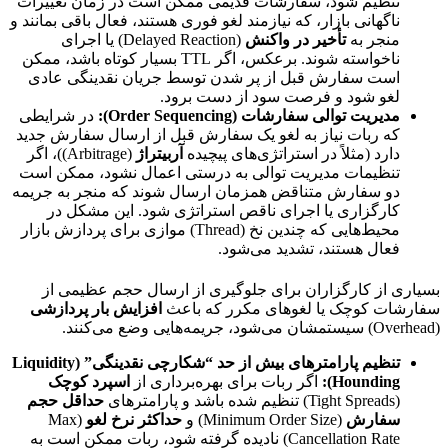
تنظیم شود، سفارشات قدیمی ممکن است در زمان تغییرات
ناگهانی بازار، که نیازمند لغو فوری هستند، فعال باقی بمانند و
منجر به
تأخیر در واکنش
(Delayed Reaction) یا اجرای
ناخواسته شوند. برعکس، اگر TTL بسیار کوتاه باشد، ممکن
است سفارش قبل از پر شدن توسط جریان نقدینگی عادی
لغو شود و فرصت سود از دست برود.
مدیریت توالی سفارشات (Order Sequencing):
در شرایطی
که ربات نیاز به لغو یک سفارش قبل از ارسال سفارش جدید
دارد (مثلاً در استراتژی‌های پیچیده
آربیتراژ
(Arbitrage))، اگر
تنظیمات مدیریت توالی به درستی اعمال نشود، ممکن است
دو سفارش متناقض همزمان ارسال شوند که منجر به جریمه
کارگزاری یا اجرای ناقص استراتژی شود. این مشکل در
محیط‌هایی که چندین نخ (Thread) موازی برای پردازش بازار
فعال هستند، تشدید می‌شود.
بسیاری از کارگزاران برای جلوگیری از ارسال حجم عظیمی از
سفارشات کوچک یا لغوهای مکرر که باعث
افزایش بار پردازشی
(Overhead) سیستمشان می‌شود، جریمه‌هایی وضع می‌کنند.
تنظیم پارامترهای بیش از حد “شکارچی نقدینگی” (Liquidity
Hounding):
اگر ربات برای بهره‌برداری از
اسپرد کوچک
(Tight Spreads) تنظیم شده باشد و پارامترهای
حداقل حجم
سفارش
(Minimum Order Size) و
حداکثر نرخ لغو
(Max
Cancellation Rate) نادیده گرفته شود، ربات ممکن است به