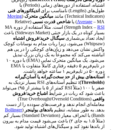
اشتباه، استفاده از دوره‌های زمانی (Periods) یا
طول‌های (Lengths) نامناسب برای
اندیکاتورهای فنی
(Technical Indicators) مانند
میانگین متحرک
(
Moving
– MA) یا
Average
شاخص قدرت نسبی
(Relative
RSI
Strength Index –
) است. مثلاً استفاده از دوره MA
بسیار کوتاه در یک بازار خنثی (Sideways Market) باعث
ایجاد تعداد بی‌شماری
سیگنال خرید/فروش اشتباه
(Whipsaw) می‌شود، زیرا ربات مدام به نوسانات کوچک
واکنش نشان می‌دهد و زیان‌های کوچکی را در پی هم
انباشته می‌کند که مجموعاً به یک زیان بزرگ تبدیل
می‌شود. یک میانگین متحرک نمایی (EMA) با دوره ۱۰
در تایم‌فریم ۵ دقیقه رفتاری کاملاً متفاوت با EMA
دوره ۵۰ در تایم‌فریم ۱ ساعته خواهد داشت.
آستانه‌های بیش از حد سخت‌گیرانه یا آسان‌گیرانه
(Thresholds):
تنظیم آستانه‌های RSI بسیار نزدیک به
صفر یا ۱۰۰ (مثلاً RSI کمتر از ۵ یا بیشتر از ۹۵) می‌تواند
باعث شود که ربات در شرایط
اشباع خرید/فروش
واقعی
(True Overbought/Oversold Conditions)
معامله‌ای انجام ندهد و فرصت‌های سودده را از دست
بدهد. به طور مشابه، تنظیم
باندهای بولینجر
(
Bollinger
Bands) با انحراف معیار (Standard Deviation) بسیار کم
(مثلاً ۱.۵ به جای ۲) باعث می‌شود قیمت مدام به بیرون
از باندها نفوذ کند و سیگنال‌های اشتباه تولید شود.