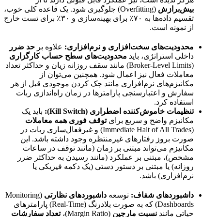
بیش‌برازش
(Overfitting) جلوگیری شود. یک قاعده کلی خوب،
تقسیم داده‌ها به ۷۰٪ برای بهینه‌سازی و ۳۰٪ برای تست خارج
از نمونه است.
محدودیت‌های سخت‌افزاری و نرم‌افزاری:
علاوه بر
حد ضرر
داخلی استراتژی، باید
محدودیت‌های سطح حساب کارگزاری
(Broker-Level Limits) مانند سقف روزانه زیان و حداکثر تعداد
معاملات فعال نیز اعمال شود. همچنین می‌توان از
مکانیزم‌های نرم‌افزاری مانند چک کردن موجودی قبل از هر
سفارش و اعتبارسنجی پارامترها در زمان راه‌اندازی ربات
استفاده کرد.
تنظیمات خاموش‌کننده اضطراری (Kill Switch):
باید یک
مکانیزم واضح و سریع برای
توقف فوری همه معاملات
(Immediate Halt of All Trades) و غیرفعال‌سازی ربات در
صورت بروز رفتارهای غیرمنتظره وجود داشته باشد. این
مکانیزم می‌تواند مبتنی بر زمان (مانند توقف در ساعات
مشخص)، مبتنی بر عملکرد (مانند رسیدن به حداکثر ضرر
روزانه) یا مبتنی بر دستور دستی (یک دکمه فیزیکی یا
نرم‌افزاری) باشد.
داشبوردهای شفاف:
توسعه
داشبوردهای نظارتی
(Monitoring
Dashboards) که به صورت بلادرنگ (Real-Time) پارامترهای
حیاتی مانند
نسبت مارجین
(Margin Ratio)،
تعداد سفارشات