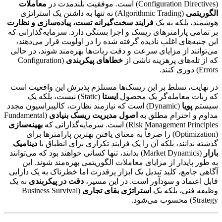
(Configuration Directives) است. موفقیت بلندمدت در
معاملات
الگوریتمی
(Algorithmic Trading) نه تنها به داشتن یک استراتژی
هوشمند، بلکه به یک
فرایند سخت‌گیرانه تست، پیاده‌سازی و نظارت
بر تمامی پارامترهای ریسک و اجرا بستگی دارد. سرمایه‌گذارانی که
این جنبه‌های اغلب نادیده گرفته شده را در اولویت قرار می‌دهند،
می‌توانند از مزایای سرعت و دقت ربات‌ها بهره‌مند شوند، در حالی
که از تله‌های پرهزینه ناشی از
خطاهای پیکربندی
(Configuration
Errors) دوری کنند.
در نهایت، تسلط بر این ریسک‌ها مستلزم پذیرش این واقعیت است
که ربات معامله‌گر یک محصول
ایستا
(Static) نیست، بلکه یک
سیستم
پویا
(Dynamic) است که نیازمند نظارت، کالیبراسیون مجدد
مداوم و احترام مطلق به
اصول مدیریت ریسک بنیادی
(Fundamental
Risk Management Principles) است. سرمایه‌گذارانی که
بهینه‌سازی
(Optimization) را صرفاً به معنای یافتن بهترین پارامترها برای
گذشته ندانند، بلکه آن را یک فرآیند تکراری برای انطباق با
دینامیک
بازار
(Market Dynamics) بدانند، تنها کسانی خواهند بود که می‌توانند
به طور پایدار از مزایای معاملات الگوریتمی بهره‌مند شوند. این
آگاهی جامع، کلید تبدیل یک ابزار پرقدرت اما خطرناک به یک دارایی
قابل اعتماد و سودآور است. در این مسیر،
دقت در پیکربندی
نه یک
وظیفه فنی، بلکه یک
استراتژی بقای تجاری
(Business Survival
Strategy) محسوب می‌شود.