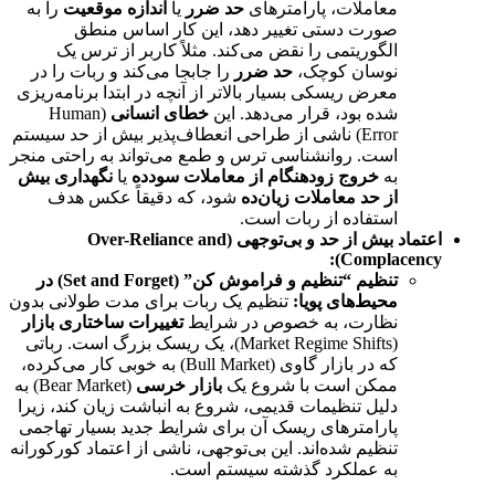
معاملات، پارامترهای
حد ضرر
یا
اندازه موقعیت
را به
صورت دستی تغییر دهد، این کار اساس منطق
الگوریتمی را نقض می‌کند. مثلاً کاربر از ترس یک
نوسان کوچک،
حد ضرر
را جابجا می‌کند و ربات را در
معرض ریسکی بسیار بالاتر از آنچه در ابتدا برنامه‌ریزی
شده بود، قرار می‌دهد. این
خطای انسانی
(Human
Error) ناشی از طراحی انعطاف‌پذیر بیش از حد سیستم
است. روانشناسی ترس و طمع می‌تواند به راحتی منجر
به
خروج زودهنگام از معاملات سودده
یا
نگهداری بیش
از حد معاملات زیان‌ده
شود، که دقیقاً عکس هدف
استفاده از ربات است.
اعتماد بیش از حد و بی‌توجهی (Over-Reliance and
Complacency):
تنظیم “تنظیم و فراموش کن” (Set and Forget) در
محیط‌های پویا:
تنظیم یک ربات برای مدت طولانی بدون
نظارت، به خصوص در شرایط
تغییرات ساختاری بازار
(Market Regime Shifts)، یک ریسک بزرگ است. رباتی
که در بازار گاوی (Bull Market) به خوبی کار می‌کرده،
ممکن است با شروع یک
بازار خرسی
(Bear Market) به
دلیل تنظیمات قدیمی، شروع به انباشت زیان کند، زیرا
پارامترهای ریسک آن برای شرایط جدید بسیار تهاجمی
تنظیم شده‌اند. این بی‌توجهی، ناشی از اعتماد کورکورانه
به عملکرد گذشته سیستم است.