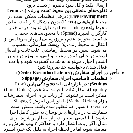
ارسال نکند و کل سود بالقوه از دست برود.
تفاوت‌های منطقی بین محیط تست و زنده (Demo vs.
Live Environment):
برخی تنظیمات ممکن است در
محیط
آزمایشی
(Demo) بدون مشکل کار کنند، اما در
محیط
زنده
(Live Trading) به دلیل تفاوت در ساختار
کارگزار، اسپرد (Spread) یا محدودیت‌های حجمی،
شکست بخورند. عدم به‌روزرسانی این پارامترها پس از
انتقال به محیط زنده، یک
ریسک سازمانی
محسوب
می‌شود. اسپرد در محیط آزمایشی اغلب ثابت و ایده‌آل
است، در حالی که در محیط واقعی، به ویژه در زمان
انتشار اخبار، می‌تواند به شدت گسترده شود و باعث
فعال شدن ناخواسته حد ضررها شود.
تأخیر در اجرای سفارش (Order Execution Latency):
تنظیمات نامناسب اجرای سفارش (Slippage
Settings):
در بازارهایی با
نقدشوندگی پایین
(Low
Liquidity)، سفارشات با قیمت مشخص (Limit Orders)
ممکن است پر نشوند. اگر ربات برای اجرای سفارشات
بازار
(Market Orders) با تلورانس لغزش (Slippage
Tolerance) بسیار کم تنظیم شده باشد، ممکن است
سفارشات در بازارهای پر نوسان به طور کامل اجرا
نشوند یا با قیمتی بسیار بدتر از انتظار پر شوند. برای
مثال، اگر ربات انتظار دارد با حداکثر ۲ پیپ لغزش وارد
معامله شود، اما در لحظه اجرا، به دلیل یک خبر، اسپرد