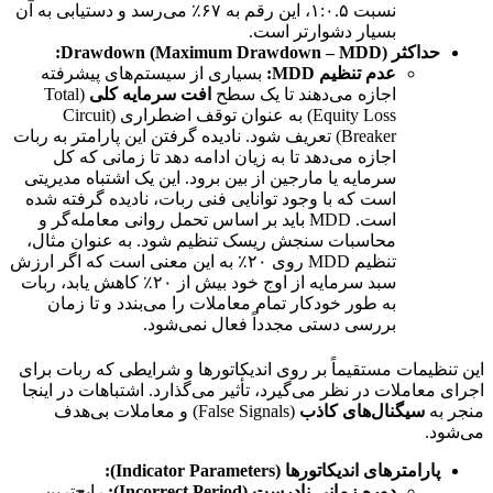
نسبت ۱:۰.۵، این رقم به ۶۷٪ می‌رسد و دستیابی به آن
بسیار دشوارتر است.
حداکثر Drawdown (Maximum Drawdown – MDD):
عدم تنظیم MDD:
بسیاری از سیستم‌های پیشرفته
اجازه می‌دهند تا یک سطح
افت سرمایه کلی
(Total
Equity Loss) به عنوان توقف اضطراری (Circuit
Breaker) تعریف شود. نادیده گرفتن این پارامتر به ربات
اجازه می‌دهد تا به زیان ادامه دهد تا زمانی که کل
سرمایه یا مارجین از بین برود. این یک اشتباه مدیریتی
است که با وجود توانایی فنی ربات، نادیده گرفته شده
است. MDD باید بر اساس تحمل روانی معامله‌گر و
محاسبات سنجش ریسک تنظیم شود. به عنوان مثال،
تنظیم MDD روی ۲۰٪ به این معنی است که اگر ارزش
سبد سرمایه از اوج خود بیش از ۲۰٪ کاهش یابد، ربات
به طور خودکار تمام معاملات را می‌بندد و تا زمان
بررسی دستی مجدداً فعال نمی‌شود.
این تنظیمات مستقیماً بر روی اندیکاتورها و شرایطی که ربات برای
اجرای معاملات در نظر می‌گیرد، تأثیر می‌گذارد. اشتباهات در اینجا
منجر به
سیگنال‌های کاذب
(False Signals) و معاملات بی‌هدف
می‌شود.
پارامترهای اندیکاتورها (Indicator Parameters):
دوره زمانی نادرست (Incorrect Period):
رایج‌ترین