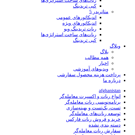
ربات‌های ساخت استراتژی‌ها
کپی تریدینگ
متاتريدر 5
اندیکاتورهای عمومی
اندیکاتورهای ویژه
ربات تریدینگ ویو
ربات‌های ساخت استراتژی‌ها
کپی تریدینگ
وبلاگ
بلاگ
همه مطالب
اخبار
ویدیوهای آموزشی
پرداخت هزینه محصول سفارشی
درباره ما
afghanistan
انواع ربات و اکسپرت معامله‌گر
برنامه‌نویسی ربات معامله‌گر
تست، بک‌تست و بهینه‌سازی
توسعه ربات‌های معامله‌گر
خرید و فروش ربات فارکس
دسته بندی نشده
سفارش ربات معامله‌گر