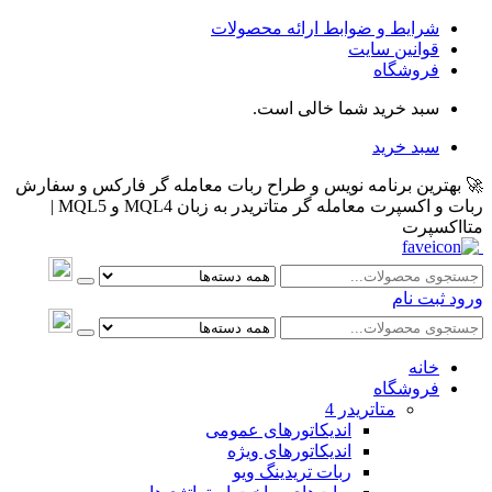
شرایط و ضوابط ارائه محصولات
قوانین سایت
فروشگاه
سبد خرید شما خالی است.
سبد خرید
🚀 بهترین برنامه نویس و طراح ربات معامله گر فارکس و سفارش
ربات و اکسپرت معامله گر متاتریدر به زبان MQL4 و MQL5 |
متااکسپرت
ورود
ثبت نام
خانه
فروشگاه
متاتريدر 4
اندیکاتورهای عمومی
اندیکاتورهای ویژه
ربات تریدینگ ویو