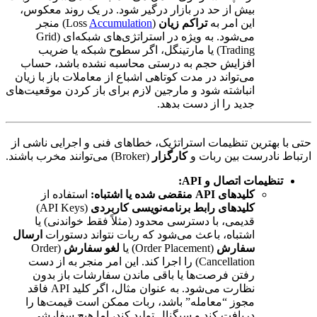
بیش از حد در بازار درگیر شود. در یک روند معکوس،
این امر به
تراکم زیان
(Loss
Accumulation
) منجر
می‌شود. به ویژه در استراتژی‌های شبکه‌ای (Grid
Trading) یا مارتینگل، اگر سطوح شبکه یا ضریب
افزایش حجم به درستی محاسبه نشده باشد، حساب
می‌تواند در مدت کوتاهی اشباع از معاملات باز با زیان
انباشته شود و مارجین لازم برای باز کردن موقعیت‌های
جدید را از دست بدهد.
حتی با بهترین تنظیمات استراتژیک، خطاهای فنی و اجرایی ناشی از
ارتباط نادرست بین ربات و
کارگزار
(Broker) می‌توانند مخرب باشند.
تنظیمات اتصال و API:
کلیدهای API منقضی شده یا اشتباه:
استفاده از
کلیدهای رابط برنامه‌نویسی کاربردی
(API Keys)
قدیمی، با دسترسی محدود (مثلاً فقط خواندنی) یا
اشتباه، باعث می‌شود که ربات نتواند دستورات
ارسال
سفارش
(Order Placement) یا
لغو سفارش
(Order
Cancellation) را اجرا کند. این امر منجر به از دست
رفتن فرصت‌ها یا باقی ماندن سفارشات باز بدون
نظارت می‌شود. به عنوان مثال، اگر کلید API فاقد
مجوز “معامله” باشد، ربات ممکن است قیمت‌ها را
دریافت کند و سیگنال تولید کند، اما هیچ سفارشی