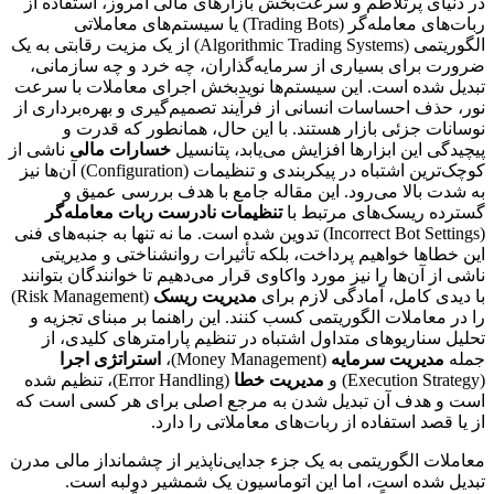
در دنیای پرتلاطم و سرعت‌بخش بازارهای مالی امروز، استفاده از
ربات‌های معامله‌گر (Trading Bots) یا سیستم‌های معاملاتی
الگوریتمی (Algorithmic Trading Systems) از یک مزیت رقابتی به یک
ضرورت برای بسیاری از سرمایه‌گذاران، چه خرد و چه سازمانی،
تبدیل شده است. این سیستم‌ها نویدبخش اجرای معاملات با سرعت
نور، حذف احساسات انسانی از فرآیند تصمیم‌گیری و بهره‌برداری از
نوسانات جزئی بازار هستند. با این حال، همانطور که قدرت و
پیچیدگی این ابزارها افزایش می‌یابد، پتانسیل
خسارات مالی
ناشی از
کوچک‌ترین اشتباه در پیکربندی و تنظیمات (Configuration) آن‌ها نیز
به شدت بالا می‌رود. این مقاله جامع با هدف بررسی عمیق و
گسترده ریسک‌های مرتبط با
تنظیمات نادرست ربات معامله‌گر
(Incorrect Bot Settings) تدوین شده است. ما نه تنها به جنبه‌های فنی
این خطاها خواهیم پرداخت، بلکه تأثیرات روانشناختی و مدیریتی
ناشی از آن‌ها را نیز مورد واکاوی قرار می‌دهیم تا خوانندگان بتوانند
با دیدی کامل، آمادگی لازم برای
مدیریت ریسک
(Risk Management)
را در معاملات الگوریتمی کسب کنند. این راهنما بر مبنای تجزیه و
تحلیل سناریوهای متداول اشتباه در تنظیم پارامترهای کلیدی، از
جمله
مدیریت سرمایه
(Money Management)،
استراتژی اجرا
(Execution Strategy) و
مدیریت خطا
(Error Handling)، تنظیم شده
است و هدف آن تبدیل شدن به مرجع اصلی برای هر کسی است که
از یا قصد استفاده از ربات‌های معاملاتی را دارد.
معاملات الگوریتمی به یک جزء جدایی‌ناپذیر از چشمانداز مالی مدرن
تبدیل شده است، اما این اتوماسیون یک شمشیر دولبه است.