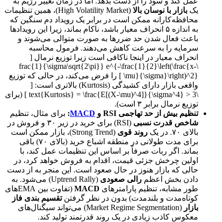
عمل کند و سود را از دست بدهد. اما در زمان تغییر رژیم به
یک
بازار با نوسان بالا
(High Volatility Market)، همین تنظیمات
محافظه‌کارانه ممکن است در برابر یک رویداد دم سنگین که
به اندازه ۵ انحراف معیار باشد، ناکام بماند، زیرا این رویدادها
باعث فعال شدن حد ضررها به صورت متوالی می‌شوند و
سرمایه را به سرعت کاهش می‌دهند. فرمول محاسبه
انحراف معیار در اینجا ناکافی است زیرا توزیع نرمال [
\frac{1}{\sigma\sqrt{2\pi}} e^{-\frac{1}{2}\left(\frac{x-
\mu}{\sigma}\right)^2} ] را فرض می‌کند، در حالی که توزیع
واقعی بازار دارای کشیدگی (Kurtosis) بالاتری است: [
\text{Kurtosis} = \frac{E[(X-\mu)^4]}{\sigma^4} > 3 ] (برای
توزیع نرمال برابر ۳ است).
تنظیم بیش از حد تهاجمی RSI و
MACD
:
برای مثال، تنظیم
شاخص قدرت نسبی
(RSI) برای خرید در زیر ۳۰ و فروش در
بالای ۷۰. در یک
روند قوی
(Strong Trend)، بازار ممکن است
برای مدت طولانی در منطقه اشباع خرید (بالای ۷۰) باقی
بماند. اگر ربات صرفاً بر اساس این تنظیمات عمل کند، با
اولین چرخش جزئی قیمت، اقدام به فروش خواهد کرد، در
حالی که بازار هنوز در حال صعود است. این منجر به از دست
دادن بخش اعظم
رالی صعودی
(Uptrend Rally) می‌شود. به
طور مشابه، تنظیم پارامترهای
MACD
(تفاوت بین EMAهای
کوتاه‌مدت و بلندمدت) بدون در نظر گرفتن
تقسیم بندی فاز
بازار
(Market Regime Segmentation) می‌تواند سیگنال‌های
معکوس کاذب زیادی در یک روند قدرتمند تولید کند.