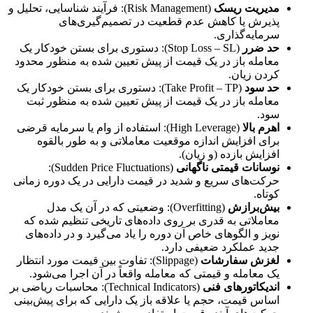
مدیریت ریسک
(Risk Management): فرآیند شناسایی، تحلیل و
پذیرش یا کاهش عدم قطعیت در تصمیم‌گیری‌های
سرمایه‌گذاری.
حد ضرر
(Stop Loss – SL): دستوری برای بستن خودکار یک
معامله باز در یک قیمت از پیش تعیین شده به منظور محدود
کردن زیان.
حد سود
(Take Profit – TP): دستوری برای بستن خودکار یک
معامله باز در یک قیمت از پیش تعیین شده به منظور ثبت
سود.
اهرم بالا
(High Leverage): استفاده از وام یا سرمایه قرضی
برای افزایش اندازه موقعیت معاملاتی و به طور بالقوه
افزایش بازده (و زیان).
نوسانات قیمتی ناگهانی
(Sudden Price Fluctuations):
حرکت‌های سریع و شدید در قیمت دارایی در یک دوره زمانی
کوتاه.
بیش‌برازش
(Overfitting): وضعیتی که در آن یک مدل
معاملاتی به قدری بر روی داده‌های تاریخی تنظیم شده که
نویز و الگوهای خاص آن دوره را یاد می‌گیرد و در داده‌های
جدید عملکرد ضعیفی دارد.
لغزش سفارشات
(Slippage): تفاوت بین قیمت مورد انتظار
یک معامله و قیمتی که معامله واقعاً در آن اجرا می‌شود.
اندیکاتورهای فنی
(Technical Indicators): محاسبات ریاضی بر
اساس قیمت، حجم یا علاقه باز یک دارایی که برای پیش‌بینی