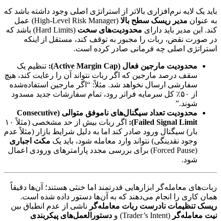
باید یک لایه نرم‌افزاری بالاتر از استراتژی اصلی وجود داشته باشد که
به عنوان
مدیر ریسک سطح بالا
(High-Level Risk Manager) عمل
کند. این مدیر باید دارای
محدودیت‌های سخت
(Hard Limits) باشد که
در صورت نقض، ربات را مجبور به توقف کند، مستقل از اینکه
استراتژی اصلی چه فرمانی صادر کرده است.
محدودیت مارجین فعال (Active Margin Cap):
تنظیم یک
سقف درصد مارجین که اگر ربات نتواند آن را رعایت کند، هیچ
سفارشی ارسال نخواهد شد. مثلاً: “اگر مارجین استفاده‌شده
از ۵۰٪ کل سرمایه فراتر رود، تمام سفارشات جدید مسدود
شوند.”
محدودیت تعداد سیگنال‌های ناموفق متوالی (Consecutive
Failed Signal Limit):
اگر ربات بیش از حد مشخصی (مثلاً ۱۰
بار) سیگنال ورود صادر کند اما به دلیل شرایط بازار (مثلاً عدم
وجود نقدینگی) نتواند وارد معامله شود، باید یک
مکث اجباری
(Forced Pause) برای بررسی مجدد پارامترهای ورودی اعمال
شود.
ربات‌های معامله‌گر ابزارهایی قدرتمند اما خنثی هستند؛ آن‌ها دقیقاً
همان کاری را انجام می‌دهند که به آن‌ها دستور داده شده است.
ریسک تنظیمات نادرست ربات معامله‌گر
ناشی از عدم انطباق بین
نیت معامله‌گر
(Trader’s Intent) و
دستورالعمل‌های پیکربندی