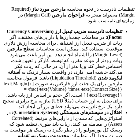
تنظیمات نادرست در نحوه محاسبه
مارجین مورد نیاز
(Required
Margin) می‌تواند منجر به
فراخوان مارجین
(Margin Call) در
زمان‌های نامناسب شود.
تنظیمات نادرست ضریب تبدیل ارز (Currency Conversion
Factor):
در معاملات جفت‌ارزها یا دارایی‌های مختلف، اگر
ربات از ضریب تبدیل ارز اشتباهی برای محاسبه ارزش دلاری
موقعیت استفاده کند، ممکن است محاسبات
سطح مارجین
(Margin Level) را اشتباه انجام دهد. این امر باعث می‌شود
ربات زودتر از موعد مقرر، که توسط کارگزار تعیین شده،
احساس خطر کند و یا بدتر از آن، در حالی که ربات فکر
می‌کند حاشیه امنی دارد، در واقعیت بسیار نزدیک به
آستانه
لیکویید شدن
(Liquidation Threshold) باشد. فرمول محاسبه
مارجین برای یک جفت ارز فارکس به صورت [ \text{Margin}
= \frac{\text{Volume} \times \text{Contract Size}}
{\text{Leverage}} ] است. اگر حجم بر اساس ارز پایه باشد،
برای تبدیل به ارز حساب (مثلاً USD) نیاز به نرخ برابری صحیح
دارد. یک نرخ نادرست می‌تواند خطای بزرگی ایجاد کند.
اختلال در سیستم‌های همبستگی (Correlation Systems):
در
استراتژی‌هایی که سبدی از دارایی‌های مرتبط (Correlated
Assets) را معامله می‌کنند، ربات باید طوری تنظیم شود که
ریسک کل پورتفولیو را در نظر بگیرد نه ریسک هر موقعیت به
صورت مجزا. اگر تنظیمات
محدودیت ریسک پورتفولیو