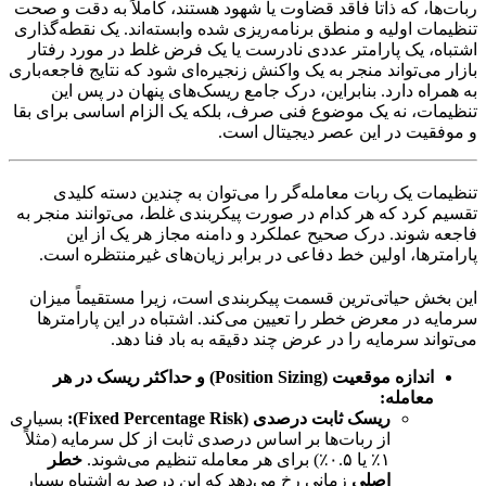
ربات‌ها، که ذاتاً فاقد قضاوت یا شهود هستند، کاملاً به دقت و صحت
تنظیمات اولیه و منطق برنامه‌ریزی شده وابسته‌اند. یک نقطه‌گذاری
اشتباه، یک پارامتر عددی نادرست یا یک فرض غلط در مورد رفتار
بازار می‌تواند منجر به یک واکنش زنجیره‌ای شود که نتایج فاجعه‌باری
به همراه دارد. بنابراین، درک جامع ریسک‌های پنهان در پس این
تنظیمات، نه یک موضوع فنی صرف، بلکه یک الزام اساسی برای بقا
و موفقیت در این عصر دیجیتال است.
تنظیمات یک ربات معامله‌گر را می‌توان به چندین دسته کلیدی
تقسیم کرد که هر کدام در صورت پیکربندی غلط، می‌توانند منجر به
فاجعه شوند. درک صحیح عملکرد و دامنه مجاز هر یک از این
پارامترها، اولین خط دفاعی در برابر زیان‌های غیرمنتظره است.
این بخش حیاتی‌ترین قسمت پیکربندی است، زیرا مستقیماً میزان
سرمایه در معرض خطر را تعیین می‌کند. اشتباه در این پارامترها
می‌تواند سرمایه را در عرض چند دقیقه به باد فنا دهد.
اندازه موقعیت (Position Sizing) و حداکثر ریسک در هر
معامله:
ریسک ثابت درصدی (Fixed Percentage Risk):
بسیاری
از ربات‌ها بر اساس درصدی ثابت از کل سرمایه (مثلاً
۱٪ یا ۰.۵٪) برای هر معامله تنظیم می‌شوند.
خطر
اصلی
زمانی رخ می‌دهد که این درصد به اشتباه بسیار