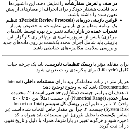
در صف
و
لغزش سفارشات
را نمایش دهند. این داشبوردها
باید قابلیت هشدار خودکار برای انحراف از معیارهای از پیش
تعیین شده را داشته باشند.
قوانین بازبینی دوره‌ای (Periodic Review Protocols):
تنظیم
یک برنامه منظم برای بازبینی تنظیمات، به خصوص پس از
تغییرات عمده در بازار
(مانند تغییر نرخ بهره توسط بانک‌های
مرکزی) یا پس از به‌روزرسانی‌های نرم‌افزاری کارگزار. این
بازبینی باید شامل اجرای مجدد بک‌تست بر روی داده‌های جدید
و بررسی سلامت مکانیزم‌های حفاظتی باشد.
برای مقابله مؤثر با
ریسک تنظیمات نادرست
، باید یک چرخه حیات
کامل (Lifecycle) برای پیکربندی ربات تعریف شود.
هر پارامتر در ربات معامله‌گر باید دارای
مستندات داخلی
(Internal
Documentation) باشد که به وضوح توضیح دهد:
۱. هدف آن پارامتر چیست (مثلاً: این
حد ضرر
است). ۲. محدوده
مجاز عددی
(Numerical Range) آن چیست (مثلاً: بین ۵۰ تا ۵۰۰
واحد). ۳. تأثیر تنظیم آن بر
ریسک کل سیستم
(Impact on Total
System Risk) چیست. ۴. چرا این مقدار خاص انتخاب شده است (بر
اساس
بک‌تست
یا تحلیل تئوری). این مستندات باید همراه با کد
ذخیره شود و هرگونه تغییر در پارامترها، همراه با دلیل و تاریخ تغییر،
در آن ثبت گردد.