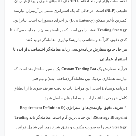
احساسات بازار نیازمند ادغام با
API
های داده‌های خبری و پردازش زبان
طبیعی (
NLP
) است، در حالی که یک استراتژی مبتنی بر آربیتراژ، نیازمند
کمترین تأخیر ممکن (
Low Latency
) در اجرای دستورات است. بنابراین،
Trading Strategy
نقشه راهی است که برنامه‌نویسان را هدایت می‌کند تا
کدی دقیق، کارآمد و متناسب با ریسک‌پذیری معامله‌گر تولید کنند.
مراحل جامع سفارش برنامه‌نویسی ربات معامله‌گر اختصاصی: از ایده تا
استقرار عملیاتی
فرآیند سفارش یک
Custom Trading Bot
یک مسیر ساختارمند است که
نیازمند همکاری نزدیک بین معامله‌گر (صاحب ایده) و تیم فنی
(برنامه‌نویسان) است. این مراحل باید به دقت تعریف شوند تا از انطباق
کامل خروجی با انتظارات اولیه اطمینان حاصل شود.
۱.
تعریف دقیق نیازمندی‌ها و استراتژی (Requirement Definition &
Strategy Blueprint):
این حیاتی‌ترین گام است. معامله‌گر باید
Trading
Strategy
خود را به صورت مکتوب و دقیق شرح دهد. این شامل قوانین