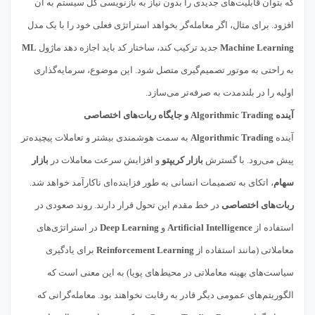
که بتوان قابلیت‌های جدیدی را بدون نیاز به بازنویسی کل سیستم به آن
افزود. برای مثال، اگر معامله‌گر بخواهد استراتژی فعلی خود را با یک مدل
Machine Learning
جدید ترکیب کند، ساختار کد باید اجازه دهد ماژول
ML
به راحتی به موتور تصمیم‌گیری متصل شود. این موضوع، سرمایه‌گذاری
اولیه را در بلندمدت به صرفه‌تر می‌سازد.
آینده Algorithmic Trading و جایگاه ربات‌های اختصاصی
آینده
Algorithmic Trading
به سمت هوشمندی بیشتر و تعاملات پیچیده‌تر
پیش می‌رود. با گسترش
بازار کریپتو
و افزایش سرعت معاملات در
بازار
سهام
، اتکای به تصمیمات انسانی به طور فزاینده‌ای ناکارآمد خواهد شد.
ربات‌های اختصاصی
در خط مقدم این تحول قرار دارند. روند صعودی در
استفاده از
Artificial Intelligence
و
Deep Learning
در استراتژی‌های
معاملاتی (مانند استفاده از
Reinforcement Learning
برای یادگیری
سیاست‌های بهینه معاملاتی در محیط‌های پویا) به این معنی است که
الگوریتم‌های عمومی دیگر قادر به رقابت نخواهند بود. معامله‌گرانی که