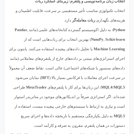
انتخاب زبان برنامه‌نویسی و پلتفرم: زیربنای عملکرد ربات
انتخاب تکنولوژی مناسب تأثیر مستقیمی بر سرعت، قابلیت اطمینان و
هزینه‌های نگهداری
ربات معامله‌گر
دارد.
Python:
به دلیل اکوسیستم گسترده کتابخانه‌های علمی (مانند
,
Pandas
Scikit-learn
,
NumPy
) بهترین انتخاب برای ربات‌هایی است که از
Machine Learning
یا تحلیل داده‌های پیچیده استفاده می‌کنند. پایتون برای
اجرای استراتژی‌های مبتنی بر داده‌های خارج از پلتفرم‌های معاملاتی (مانند
داده‌های سنسور یا شبکه‌های اجتماعی) عالی است. نقاط ضعف آن معمولاً
در سرعت اجرای معاملات با فرکانس بسیار بالا (
HFT
) نمایان می‌شود.
MQL4/MQL5:
این زبان‌ها برای کار با پلتفرم‌های
MetaTrader
طراحی
شده‌اند. اگر استراتژی صرفاً بر اندیکاتورهای موجود در متاتریدر استوار
است و نیازی به ارتباط با سیستم‌های خارجی پیچیده نیست، استفاده از
MQL5
به دلیل یکپارچگی مستقیم با تاریخچه داده‌ها و اجرای سریع
دستورات در همان پلتفرم، مقرون به صرفه و کارآمد است.