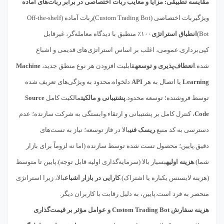
مقایسه تطبیقی: مزایا و معایب ربات اختصاصی در برابر ربات‌های آماده
ویژگیربات اختصاصی (Custom Trading Bot)ربات آماده (Off-the-shelf
Bot)
انطباق استراتژی
۱۰۰٪ منطبق با دیدگاه معامله‌گر، غیرقابل
کپی‌برداری.عمومی، اغلب بر اساس استراتژی‌های قدیمی و اشباع
شده.
انعطاف‌پذیری و توسعه
قابلیت افزودن هر نوع منطق جدید،
Machine
Learning
یا اتصال به هر
API
دلخواه.محدود به ویژگی‌های تعریف شده
توسط فروشنده؛ توسعه محدود.
پشتیبانی و مالکیت
مالکیت کامل
Source
Code
، کنترل کامل بر پشتیبانی و ارتقاء.وابستگی به شرکت سازنده؛ عدم
دسترسی به کد منبع.
ریسک فنی
بالا در فاز توسعه؛ نیاز به تست‌های
دقیق.پایین؛ محصول تست شده توسط سازنده (اما نه لزوماً برای بازار
شما).
هزینه اولیه
بسیار بالا (سرمایه‌گذاری اولیه قابل توجه).پایین تا متوسط
(هزینه لایسنس یکباره یا اشتراک).
کارایی در بازار اشباع
بالا، زیرا استراتژی
منحصر به فرد است.پایین، به دلیل رقابت با کاربران دیگر.
هزینه سفارش Custom Trading Bot و عوامل مؤثر بر قیمت‌گذاری