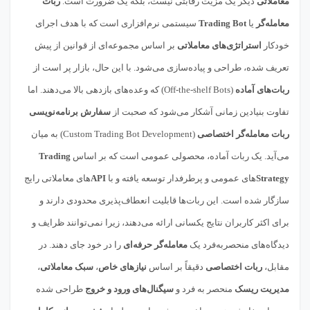
معاملاتی
دیگر یک مزیت رقابتی نیست، بلکه یک ضرورت است.
ربات
معامله‌گر
یا
Trading Bot
سیستمی نرم‌افزاری است که با هدف اجرای
خودکار
استراتژی‌های معاملاتی
بر اساس مجموعه‌ای از قوانین از پیش
تعریف شده، طراحی و پیاده‌سازی می‌شود. با این حال، بازار پر است از
ربات‌های آماده
(Off-the-shelf Bots) که وعده‌های بازدهی بالا می‌دهند. اما
تفاوت بنیادین زمانی آشکار می‌شود که صحبت از
سفارش برنامه‌نویسی
ربات معامله‌گر اختصاصی
(Custom Trading Bot Development) به میان
می‌آید. یک ربات آماده، محصولی عمومی است که بر اساس
Trading
Strategy
های عمومی و پرطرفدار توسعه یافته و با
API
های معاملاتی رایج
سازگار شده است. این ربات‌ها قابلیت انعطاف‌پذیری محدودی دارند و
برای اکثر کاربران نتایج یکسانی ارائه می‌دهند، زیرا نمی‌توانند ظرایف و
دیدگاه‌های منحصربه‌فرد یک
معامله‌گر حرفه‌ای
را در خود جای دهند. در
مقابل،
ربات اختصاصی
دقیقاً بر اساس
نیازهای خاص
،
سبک معاملاتی
،
مدیریت ریسک
منحصر به فرد و
سیگنال‌های ورود و خروج
طراحی شده