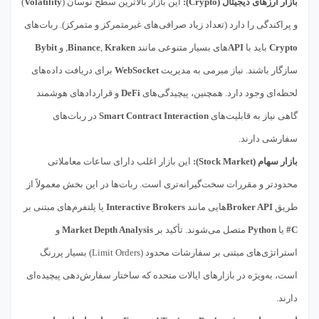
بازار ارزهای دیجیتال (Crypto):
این بازار بالاترین سطح نوسان (
Volatility
)
و پراکندگی را دارد (تعداد زیاد صرافی‌های غیرمتمرکز و متمرکز). ربات‌های
Crypto
باید با
API
های بسیار متنوعی مانند
Kraken
,
Binance
, و
Bybit
سازگار باشند. نیاز مبرمی به مدیریت
WebSocket
برای دریافت داده‌های
لحظه‌ای وجود دارد. همچنین، پیچیدگی‌های
DeFi
و قراردادهای هوشمند
گاهی نیاز به قابلیت‌های
Smart Contract Interaction
در ربات‌های
سفارشی دارند.
بازار سهام (Stock Market):
این بازار اغلب دارای ساعات معاملاتی
محدودتر و مقررات سخت‌گیرانه‌تری است. ربات‌ها در این بخش معمولاً از
طریق
Broker API
هایی مانند
Interactive Brokers
یا پلتفرم‌های مبتنی بر
C#
یا
Python
متصل می‌شوند. تأکید بر
Market Depth Analysis
و
استراتژی‌های مبتنی بر سفارشات محدود (Limit Orders) بسیار پررنگ
است، به‌ویژه در بازارهای ایالات متحده که ساختار سفارش‌دهی پیچیده‌ای
دارند.