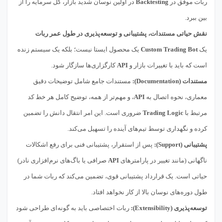
ربات موفق در
Backtesting
در اولین نوسان شدید بازار، کل سرمایه را از
بین ببرد.
نقش حیاتی مستندات، پشتیبانی و توسعه‌پذیری در طول عمر ربات
یک
Custom Trading Bot
یک محصول ایستا نیست؛ بلکه یک سیستم زنده
است که باید با تغییرات بازار و
API
کارگزاری‌ها سازگار شود.
مستندات (Documentation):
مستندات جامع شامل توضیحات دقیق
معماری، نحوه اتصال به
API
، و مهم‌تر از همه، توضیح کامل هر خط کد
مرتبط با
Trading Logic
ضروری است. این امر انتقال دانش را تضمین
کرده و نگهداری توسط تیم‌های آینده را تسهیل می‌کند.
پشتیبانی (Support):
پس از استقرار، پشتیبانی فنی برای رفع اشکالات
ناگهانی (مانند تغییر در پارامترهای
API
صرافی یا باگ‌های نرم‌افزاری نادر)
حیاتی است. یک قرارداد پشتیبانی قوی، تضمین می‌کند که ربات شما در
طول دوره‌های نوسان بالا از کار نخواهد افتاد.
توسعه‌پذیری (Extensibility):
ربات اختصاصی باید به گونه‌ای طراحی شود