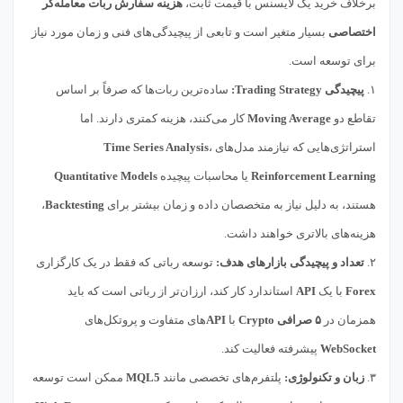
برخلاف خرید یک لایسنس با قیمت ثابت،
هزینه سفارش ربات معامله‌گر
اختصاصی
بسیار متغیر است و تابعی از پیچیدگی‌های فنی و زمان مورد نیاز
برای توسعه است.
۱.
پیچیدگی Trading Strategy:
ساده‌ترین ربات‌ها که صرفاً بر اساس
تقاطع دو
Moving Average
کار می‌کنند، هزینه کمتری دارند. اما
استراتژی‌هایی که نیازمند مدل‌های
،
Time Series Analysis
Reinforcement Learning
یا محاسبات پیچیده
Quantitative Models
هستند، به دلیل نیاز به متخصصان داده و زمان بیشتر برای
Backtesting
،
هزینه‌های بالاتری خواهند داشت.
۲.
تعداد و پیچیدگی بازارهای هدف:
توسعه رباتی که فقط در یک کارگزاری
Forex
با یک
API
استاندارد کار کند، ارزان‌تر از رباتی است که باید
همزمان در
۵ صرافی Crypto
با
API
های متفاوت و پروتکل‌های
WebSocket
پیشرفته فعالیت کند.
۳.
زبان و تکنولوژی:
پلتفرم‌های تخصصی مانند
MQL5
ممکن است توسعه