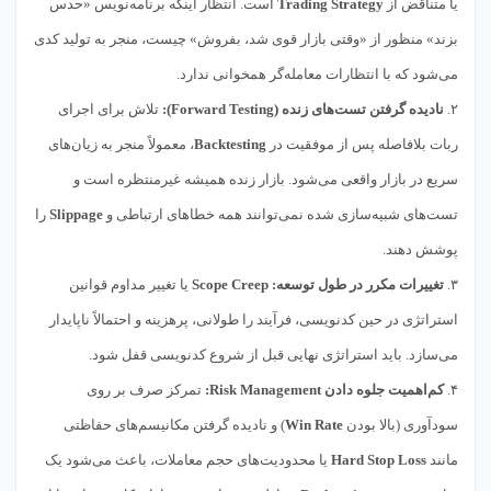
یا متناقض از
Trading Strategy
است. انتظار اینکه برنامه‌نویس «حدس
بزند» منظور از «وقتی بازار قوی شد، بفروش» چیست، منجر به تولید کدی
می‌شود که با انتظارات معامله‌گر همخوانی ندارد.
۲.
نادیده گرفتن تست‌های زنده (Forward Testing):
تلاش برای اجرای
ربات بلافاصله پس از موفقیت در
Backtesting
، معمولاً منجر به زیان‌های
سریع در بازار واقعی می‌شود. بازار زنده همیشه غیرمنتظره است و
تست‌های شبیه‌سازی شده نمی‌توانند همه خطاهای ارتباطی و
Slippage
را
پوشش دهند.
۳.
تغییرات مکرر در طول توسعه:
Scope Creep
یا تغییر مداوم قوانین
استراتژی در حین کدنویسی، فرآیند را طولانی، پرهزینه و احتمالاً ناپایدار
می‌سازد. باید استراتژی نهایی قبل از شروع کدنویسی قفل شود.
۴.
کم‌اهمیت جلوه دادن Risk Management:
تمرکز صرف بر روی
سودآوری (بالا بودن
Win Rate
) و نادیده گرفتن مکانیسم‌های حفاظتی
مانند
Hard Stop Loss
یا محدودیت‌های حجم معاملات، باعث می‌شود یک