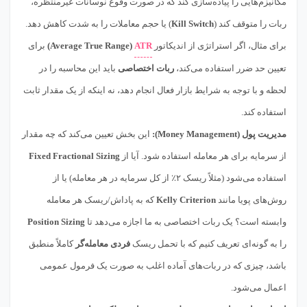
مکانیزم‌هایی را پیاده‌سازی کند که در صورت وقوع نوسانات غیرمنتظره،
ربات را متوقف کند (
Kill Switch
) یا حجم معاملات را به شدت کاهش دهد.
برای مثال، اگر استراتژی از اندیکاتور
ATR
(Average True Range)
برای
تعیین حد ضرر استفاده می‌کند،
ربات اختصاصی
باید این محاسبه را در
لحظه و با توجه به شرایط بازار فعال انجام دهد، نه اینکه از یک مقدار ثابت
استفاده کند.
مدیریت پول (Money Management):
این بخش تعیین می‌کند که چه مقدار
از سرمایه برای هر معامله استفاده شود. آیا از
Fixed Fractional Sizing
استفاده می‌شود (مثلاً ریسک ۲٪ از کل سرمایه در هر معامله) یا از
روش‌های پویا مانند
Kelly Criterion
که به پاداش/ریسک هر معامله
وابسته است؟ یک ربات اختصاصی به ما اجازه می‌دهد تا
Position Sizing
را به گونه‌ای تعریف کنیم که با تحمل ریسک
فردی معامله‌گر
کاملاً منطبق
باشد، چیزی که در ربات‌های آماده اغلب به صورت یک فرمول عمومی
اعمال می‌شود.