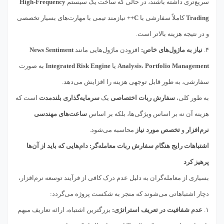
سریع‌تری داشته باشند، در حالی که ساخت یک سیستم
High-Frequency
Trading
کاملاً سفارشی با
C++
نیازمند تیمی با مهارت‌های بسیار تخصصی
و در نتیجه هزینه بالاتر است.
۴.
نیاز به ماژول‌های خاص:
افزودن ماژول‌هایی مانند
News Sentiment
Portfolio Management
،
Analysis
یا
Integrated Risk Engine
به صورت
سفارشی، به طور قابل توجهی هزینه را افزایش می‌دهد.
به طور کلی،
سفارش ربات اختصاصی
یک
سرمایه‌گذاری بلندمدت
است که
هزینه آن نه بر اساس ویژگی‌ها، بلکه بر اساس
ساعت‌های مهندسی
نرم‌افزار
و
تخصص مورد نیاز
محاسبه می‌شود.
اشتباهات رایج هنگام سفارش ربات معامله‌گر: دام‌هایی که باید از آن‌ها
پرهیز کرد
بسیاری از معامله‌گران به دلیل عدم درک کافی از فرآیند توسعه نرم‌افزار،
دچار اشتباهاتی می‌شوند که منجر به شکست پروژه می‌گردد:
۱.
عدم شفافیت در تعریف استراتژی:
بزرگترین اشتباه، ارائه تعاریف مبهم