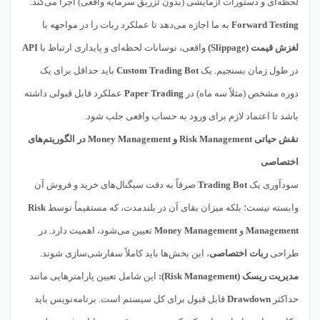
لحظه‌ای و دستورات آزمایشی (بدون تزریق سرمایه واقعی) اجرا می‌کند.
Forward Testing
به ما اجازه می‌دهد تا عملکرد ربات را در مواجهه با
لغزش قیمت (Slippage)
واقعی، نوسانات لحظه‌ای و پایداری ارتباط با
API
در طول زمان بسنجیم. یک
Custom Trading Bot
باید حداقل برای یک
دوره مشخص (مثلاً سه ماه) در
Paper Trading
عملکرد قابل قبولی داشته
باشد تا اعتماد لازم برای ورود به حساب واقعی جلب شود.
نقش حیاتی Risk Management و Money Management در الگوریتم‌های
اختصاصی
سودآوری یک
Trading Bot
صرفاً به دقت سیگنال‌های خرید و فروش آن
وابسته نیست؛ بلکه میزان بقای آن در بلندمدت، که مستقیماً توسط
Risk
Management
و
Money Management
تعیین می‌شود، اهمیت دارد. در
طراحی
ربات اختصاصی
، این بخش‌ها باید کاملاً سفارشی‌سازی شوند.
مدیریت ریسک (Risk Management):
این شامل تعیین پارامترهایی مانند
حداکثر
Drawdown
قابل قبول برای کل سیستم است. برنامه‌نویس باید