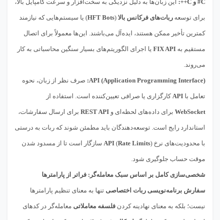
C# و C++:
این زبان‌ها به دلیل نزدیکی به سخت‌افزار و سرعت کامپایل بالا،
برای توسعه
ربات‌های فرکانس بالا
(
HFT Bots
) یا سیستم‌هایی که نیازمند
کمترین تأخیر ممکن هستند، ایده‌آل می‌باشند. این‌ها معمولاً برای اتصال
مستقیم به
FIX API
یا اجرای الگوریتم‌های بسیار سنگین محاسباتی به کار
می‌روند.
API (Application Programming Interface):
صرف نظر از زبان، نحوه
تعامل با
API
کارگزاری یا صرافی تعیین‌کننده است. استفاده از
WebSocket
برای داده‌های لحظه‌ای و
REST API
برای ارسال سفارشات،
استاندارد رایج است. توسعه‌دهندگان باید مطمئن شوند که ربات به درستی
با محدودیت‌های نرخ (
Rate Limits
)
API
سازگار است تا از مسدود شدن
موقت حساب جلوگیری شود.
شخصی‌سازی کامل بر اساس سبک معامله‌گر: فراتر از پارامترها
سفارش برنامه‌نویسی ربات اختصاصی
تنها به معنای تنظیم پارامترها
نیست؛ بلکه به معنای نهادینه کردن
فلسفه معاملاتی
معامله‌گر در کدهای