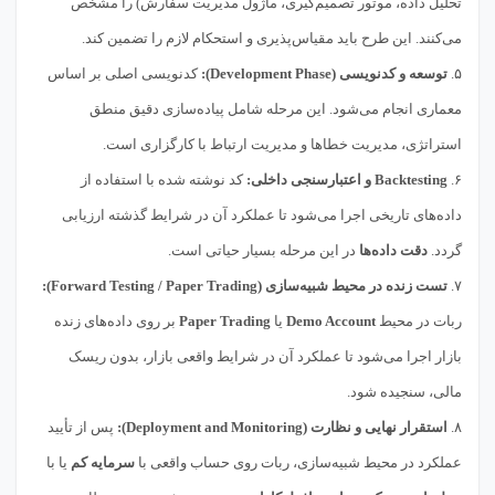
تحلیل داده، موتور تصمیم‌گیری، ماژول مدیریت سفارش) را مشخص
می‌کنند. این طرح باید مقیاس‌پذیری و استحکام لازم را تضمین کند.
۵.
توسعه و کدنویسی (Development Phase):
کدنویسی اصلی بر اساس
معماری انجام می‌شود. این مرحله شامل پیاده‌سازی دقیق منطق
استراتژی، مدیریت خطاها و مدیریت ارتباط با کارگزاری است.
۶.
Backtesting و اعتبارسنجی داخلی:
کد نوشته شده با استفاده از
داده‌های تاریخی اجرا می‌شود تا عملکرد آن در شرایط گذشته ارزیابی
گردد.
دقت داده‌ها
در این مرحله بسیار حیاتی است.
۷.
تست زنده در محیط شبیه‌سازی (Forward Testing / Paper Trading):
ربات در محیط
Demo Account
یا
Paper Trading
بر روی داده‌های زنده
بازار اجرا می‌شود تا عملکرد آن در شرایط واقعی بازار، بدون ریسک
مالی، سنجیده شود.
۸.
استقرار نهایی و نظارت (Deployment and Monitoring):
پس از تأیید
عملکرد در محیط شبیه‌سازی، ربات روی حساب واقعی با
سرمایه کم
یا با