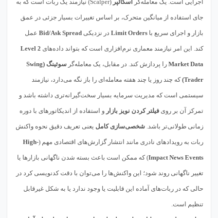
اجرایی است. یک معامله‌گر
اسکالپر
(Scalper) نیازمند یک ربات است که به
جای استفاده از میانگین متحرک، بر اساس تغییرات بسیار جزئی در عمق
بازار و اجرای سریع با
Limit Orders
در نزدیکی
Bid/Ask Spread
عمل
کند. این امر نیازمند معماری نرم‌افزاری است که بتواند داده‌های
Level 2
Market Data
را پردازش کند. در مقابل، یک معامله‌گر
سوئینگ (Swing
Trader)
که چند روز یا چند هفته معامله‌ای را باز نگه می‌دارد، نیازمند
سیستمی است که مدیریت سرمایه بسیار سخت‌گیرانه‌تری داشته باشد و
تمرکز آن بر روی
فیلتر کردن نویز بازار
و استفاده از اندیکاتورهای با دوره
زمانی طولانی‌تر باشد.
شخصی‌سازی کامل
یعنی تعریف دقیق نحوه واکنش
ربات به رویدادهای نادری مانند انتشار گزارش‌های اقتصادی مهم (
High-
Impact News Events
) که ممکن است باعث بسته شدن ناگهانی بازارها یا
تغییر ناگهانی روند شود؛ این واکنش‌ها را می‌توان با دقت کدنویسی کرد در
حالی که در ربات‌های آماده این قابلیت یا وجود ندارد یا به شکل غیرقابل
تنظیم است.