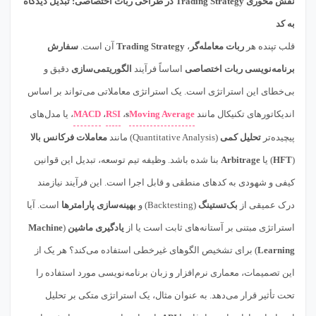
نقش محوری Trading Strategy در طراحی ربات اختصاصی: تبدیل دیدگاه
به کد
قلب تپنده هر
ربات معامله‌گر
،
Trading Strategy
آن است.
سفارش
برنامه‌نویسی ربات اختصاصی
اساساً فرآیند
الگوریتمی‌سازی
دقیق و
بی‌خطای این استراتژی است. یک استراتژی معاملاتی می‌تواند بر اساس
اندیکاتورهای تکنیکال مانند
Moving Average
s
،
RSI
،
MACD
، یا مدل‌های
پیچیده‌تر
تحلیل کمی
(Quantitative Analysis) مانند
معاملات فرکانس بالا
(
HFT
) یا
Arbitrage
بنا شده باشد. وظیفه تیم توسعه، تبدیل این قوانین
کیفی و شهودی به کدهای منطقی و قابل اجرا است. این فرآیند نیازمند
درک عمیقی از
بک‌تستینگ
(Backtesting) و
بهینه‌سازی پارامترها
است. آیا
استراتژی مبتنی بر آستانه‌های ثابت است یا از
یادگیری ماشین
(
Machine
Learning
) برای تشخیص الگوهای غیرخطی استفاده می‌کند؟ هر یک از
این تصمیمات، معماری نرم‌افزار و زبان برنامه‌نویسی مورد استفاده را
تحت تأثیر قرار می‌دهد. به عنوان مثال، یک استراتژی متکی بر تحلیل