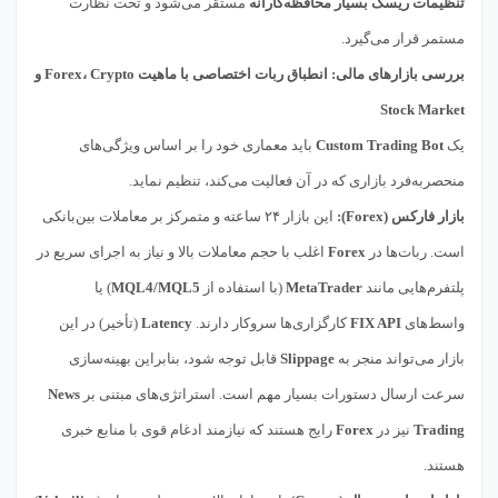
تنظیمات ریسک بسیار محافظه‌کارانه
مستقر می‌شود و تحت نظارت
مستمر قرار می‌گیرد.
بررسی بازارهای مالی: انطباق ربات اختصاصی با ماهیت Forex، Crypto و
Stock Market
یک
Custom Trading Bot
باید معماری خود را بر اساس ویژگی‌های
منحصربه‌فرد بازاری که در آن فعالیت می‌کند، تنظیم نماید.
بازار فارکس (Forex):
این بازار ۲۴ ساعته و متمرکز بر معاملات بین‌بانکی
است. ربات‌ها در
Forex
اغلب با حجم معاملات بالا و نیاز به اجرای سریع در
پلتفرم‌هایی مانند
MetaTrader
(با استفاده از
MQL4/MQL5
) یا
واسط‌های
FIX API
کارگزاری‌ها سروکار دارند.
Latency
(تأخیر) در این
بازار می‌تواند منجر به
Slippage
قابل توجه شود، بنابراین بهینه‌سازی
سرعت ارسال دستورات بسیار مهم است. استراتژی‌های مبتنی بر
News
Trading
نیز در
Forex
رایج هستند که نیازمند ادغام قوی با منابع خبری
هستند.