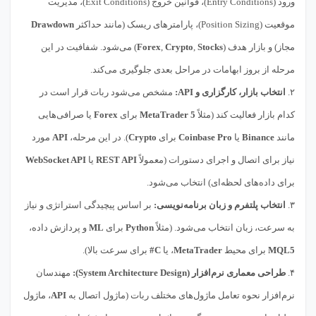
ورود (Entry Conditions)، قوانین خروج (Exit Conditions)، مدیریت
موقعیت (Position Sizing)، پارامترهای ریسک (مانند حداکثر
Drawdown
مجاز) و بازار هدف (
Stocks
,
Crypto
,
Forex
) می‌شود. شفافیت در این
مرحله از بروز ابهامات در مراحل بعدی جلوگیری می‌کند.
۲.
انتخاب بازار، کارگزاری و API:
مشخص می‌شود ربات قرار است در
کدام بازار فعالیت کند (مثلاً
MetaTrader 5
برای
Forex
یا صرافی‌هایی
مانند
Binance
یا
Coinbase Pro
برای
Crypto
). در این مرحله،
API
مورد
نیاز برای اتصال و اجرای دستورات (معمولاً
REST API
یا
WebSocket API
برای داده‌های لحظه‌ای) انتخاب می‌شود.
۳.
انتخاب پلتفرم و زبان برنامه‌نویسی:
بر اساس پیچیدگی استراتژی و نیاز
به سرعت، زبان انتخاب می‌شود. (مثلاً
Python
برای
ML
و پردازش داده،
MQL5
برای محیط
MetaTrader
، یا
C#
برای سرعت بالا).
۴.
طراحی معماری نرم‌افزار (System Architecture Design):
مهندسان
نرم‌افزار نحوه تعامل ماژول‌های مختلف ربات (ماژول اتصال به
API
، ماژول