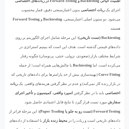
اهمیت حیاتی Backtesting و Forward Testing در ربات‌های اختصاصی
اجرای یک
ربات اختصاصی
بدون اعتبارسنجی دقیق، قمار محسوب
می‌شود. دو ستون اصلی اعتبارسنجی،
Backtesting
و
Forward Testing
هستند.
Backtesting (تست تاریخی):
این مرحله شامل اجرای الگوریتم بر روی
داده‌های قیمتی گذشته است. هدف این است که ببینیم استراتژی در
شرایط مختلف بازار (صعودی، نزولی، خنثی، پرنوسان) چگونه رفتار
می‌کرده است. اما
Backtesting
با چالش‌هایی همراه است؛ از جمله
Curve Fitting
(بهینه‌سازی بیش از حد پارامترها برای داده‌های تاریخی که
در بازار زنده کار نمی‌کند) و عدم در نظر گرفتن هزینه‌های واقعی. یک
ربات
اختصاصی
باید با در نظر گرفتن
اسپرد واقعی
،
کمیسیون
و
تأخیر اجرای
سفارش
مورد تست قرار گیرد تا نتایج قابل اعتمادی حاصل شود.
Forward Testing (تست رو به جلو یا Paper Trading):
این مرحله فراتر از
داده‌های تاریخی است و ربات را در
محیط زنده بازار
با استفاده از داده‌های