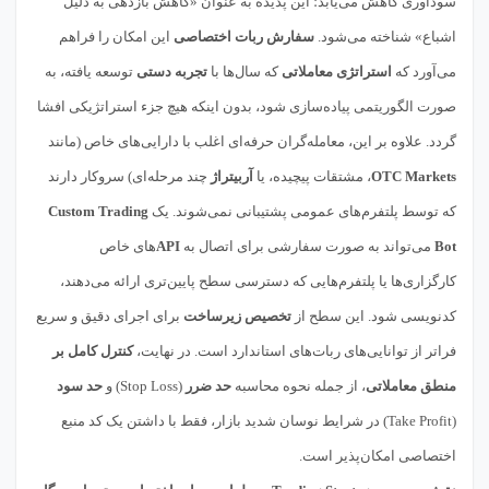
سودآوری کاهش می‌یابد؛ این پدیده به عنوان «کاهش بازدهی به دلیل
اشباع» شناخته می‌شود.
سفارش ربات اختصاصی
این امکان را فراهم
می‌آورد که
استراتژی معاملاتی
که سال‌ها با
تجربه دستی
توسعه یافته، به
صورت الگوریتمی پیاده‌سازی شود، بدون اینکه هیچ جزء استراتژیکی افشا
گردد. علاوه بر این، معامله‌گران حرفه‌ای اغلب با دارایی‌های خاص (مانند
OTC Markets
، مشتقات پیچیده، یا
آربیتراژ
چند مرحله‌ای) سروکار دارند
که توسط پلتفرم‌های عمومی پشتیبانی نمی‌شوند. یک
Custom Trading
Bot
می‌تواند به صورت سفارشی برای اتصال به
API
های خاص
کارگزاری‌ها یا پلتفرم‌هایی که دسترسی سطح پایین‌تری ارائه می‌دهند،
کدنویسی شود. این سطح از
تخصیص زیرساخت
برای اجرای دقیق و سریع
فراتر از توانایی‌های ربات‌های استاندارد است. در نهایت،
کنترل کامل بر
منطق معاملاتی
، از جمله نحوه محاسبه
حد ضرر
(Stop Loss) و
حد سود
(Take Profit) در شرایط نوسان شدید بازار، فقط با داشتن یک کد منبع
اختصاصی امکان‌پذیر است.