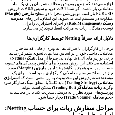
اجازه می‌دهد که چندین پوزیشن مخالف همزمان برای یک نماد
معاملاتی باز باشند. اگر شما 1 لات خرید و سپس 0.5 لات فروش
EURUSD باز کنید، دو پوزیشن مجزا با دو سطح
مارجین (Margin)
متفاوت در سیستم ثبت می‌شوند. این امکان، ابزارهای
مدیریت
ریسک (Risk Management)
و اجرای استراتژی را برای
توسعه‌دهندگان ربات به مراتب انعطاف‌پذیرتر می‌سازد.
دلایل ارائه صرفاً Netting توسط کارگزاری‌ها
برخی از کارگزاران یا صرافی‌ها، به ویژه آن‌هایی که ساختار
معاملاتی داخلی خود را بر اساس مدل‌های تسویه متمرکز (مانند
برخی بورس‌های آتی) بنا نهاده‌اند، صرفاً از مدل
نتینگ (Netting)
استفاده می‌کنند. این روش معمولاً برای کاهش پیچیدگی‌های تسویه
حساب روزانه و همچنین کاهش فشار بر
مارجین (Margin)
مورد
نیاز در سطح سیستم معاملاتی کارگزاری مفید است. برای یک
توسعه‌دهنده، پذیرش این محدودیت به این معنی است که
استراتژی
معاملاتی (Trading Strategy)
باید کاملاً با منطق نتینگ سازگار شود،
وگرنه
ربات معامله‌گر (Trading Bot)
ممکن است نتواند
پوزیشن‌های مورد نظر را به درستی مدیریت کند یا در محاسبات
حجم معامله (Trade Volume)
دچار خطا شود.
مراحل سفارش ربات برای حساب Netting: