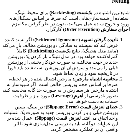
Netting
شایع‌ترین اشتباه در
بک‌تست (Backtesting)
برای محیط نتینگ،
استفاده از شبیه‌سازی‌هایی است که صرفاً بر اساس سیگنال‌های
ورود و خروج ساده عمل می‌کنند، بدون در نظر گرفتن مکانیزم
اجرای سفارش (Order Execution)
کارگزار.
نادیده گرفتن تسویه (Settlement Ignorance):
اگر تست‌کننده
فرض کند که سیستم به سادگی دو پوزیشن مخالف باز می‌کند
(مانند مدل هجینگ)، نتایج
بک‌تست (Backtesting)
کاملاً
گمراه‌کننده خواهد بود. در مدل نتینگ، باز کردن یک پوزیشن
جدید در جهت مخالف، به صورت خودکار بخشی از پوزیشن
قبلی را می‌بندد و سود/زیان آن پوزیشن بسته شده باید فوراً
در تاریخچه سود و زیان لحاظ شود.
محاسبه اشتباه مارجین:
مارجین اشغال شده در هر لحظه،
صرفاً بر اساس حجم پوزیشن خالص است. اگر شبیه‌ساز به
اشتباه مارجین هر سفارش را به صورت جداگانه محاسبه کند،
تصویر نادرستی از
اهرم (Leverage)
مورد نیاز و ظرفیت
حساب به دست خواهد آمد.
خطای لغزش قیمت (Slippage Error):
در نتینگ، بستن
پوزیشن قبلی و باز کردن پوزیشن جدید به صورت یک عملیات
واحد اتفاق می‌افتد.
لغزش قیمت (Slippage)
اعمال شده بر
این عملیات دوگانه، باید به درستی مدل‌سازی شود تا اثر
واقعی آن بر عملکرد مشخص گردد.