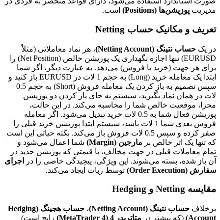
صورت استاندارد استفاده می‌شود، دارای قواعد منحصر به فردی در
مدیریت
پوزیشن‌ها (Positions)
است.
تعریف و مکانیک حساب Netting
در یک
حساب نتینگ (Netting Account)
، هر نماد معاملاتی (مثلاً
EURUSD) تنها اجازه نگهداری یک پوزیشن خالص (Net Position) را
برای هر جهت (خرید یا فروش) می‌دهد. به عبارت دیگر، اگر شما
ابتدا یک معامله خرید (Long) به حجم 1 لات در EURUSD باز کنید و
سپس تصمیم به باز کردن یک معامله فروش (Short) به حجم 0.5
لات در همان نماد بگیرید، سیستم به جای باز کردن دو پوزیشن
مجزا، موقعیت خالص شما را محاسبه می‌کند. در این حالت،
پوزیشن فعال شما به 0.5 لات خرید تبدیل می‌شود. اگر معامله
فروش بعدی شما 1 لات باشد، سیستم ابتدا پوزیشن خرید قبلی را
صفر کرده و سپس 0.5 لات فروش باز می‌کند. نکته حیاتی این است
که تنها یک اثر خالص بر
مارجین (Margin)
شما اعمال می‌شود و
تمام معاملات قبلی در جهت مخالف، با قیمتی که پوزیشن جدید در
آن باز شده، بسته می‌شوند. این ویژگی، پیچیدگی خاصی را در
اجرای
سفارش (Order Execution)
توسط ربات ایجاد می‌کند.
مقایسه Netting و Hedging
برخلاف
حساب نتینگ (Netting Account)
،
حساب هجینگ (Hedging
Account)
(که بیشتر در
متاتریدر 4 (MetaTrader 4)
رایج است)