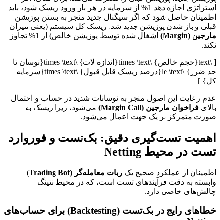
استراتژی اجازه دهد 1% از سرمایه در هر بار ورود ریسک شود، باید
اطمینان حاصل شود که اگر سیگنال جدید منجر به بستن پوزیشن
قبلی و باز شدن پوزیشن جدید شد، ریسک کل سیستم (یعنی میزان
مارجین (Margin)
اشغال شده توسط پوزیشن خالص) از 1% تجاوز
نکند.
[ \text{حجم خالص} \times \text{اندازه لات} \times \text{نوسان تا
حد ضرر} \le \text{درصد ریسک قابل قبول} \times \text{سرمایه
کل} ]
عدم رعایت این اصول منجر به نوسانات شدید در حساب و احتمال
بالای
فراخوان مارجین (Margin Call)
می‌شود، زیرا ریسک به
صورت متمرکز بر یک جهت اعمال می‌شود.
اهمیت تست‌گیری دقیق: بک‌تست و فوروارد
تست در محیط Netting
اطمینان از عملکرد صحیح یک
ربات معامله‌گر (Trading Bot)
وابسته به دقت فرآیندهای تست است، که در محیط نتینگ
چالش‌های خاصی دارد.
خطاهای رایج در بک‌تست (Backtesting) برای حساب‌های