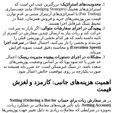
محدودیت‌های استراتژیک:
بزرگترین عیب این است که
استراتژی‌های هجینگ (Hedging Strategies) مانند جفت‌سازی
(Pair Trading) یا استراتژی‌های آربیتراژ مبتنی بر عدم توازن
قیمت بین پوزیشن‌های خرید و فروش همزمان، عملاً در
محیط نتینگ غیرقابل اجرا هستند.
پیچیدگی در اجرای سفارشات متوالی:
اگر بازار به سرعت
حرکت کند و ربات نیاز به ارسال چندین سفارش در کسری از
ثانیه داشته باشد که هر کدام بخشی از پوزیشن قبلی را
می‌بندند و بخشی را باز می‌کنند، احتمال خطا در
سرعت اجرا
(Execution Speed)
و محاسبه دقیق قیمت تسویه افزایش
می‌یابد.
مشکلات در اجرای دستورات پیچیده مدیریت ریسک:
اعمال
حد ضرر یا حد سود پویا که بر اساس وضعیت پوزیشن‌های
متعدد باشد، در نتینگ غیرممکن است. حد ضرر باید همیشه به
صورت یکپارچه بر روی موقعیت خالص اعمال شود.
اهمیت هزینه‌های جانبی: کارمزد و لغزش
قیمت
در هر
سفارش ربات برای حساب Netting (Ordering a Bot for
Netting Account)
، باید تأثیر هزینه‌های معاملاتی بر عملکرد ربات،
به‌ویژه در شرایطی که معاملات زیادی به دلیل تغییر جهت پوزیشن‌ها