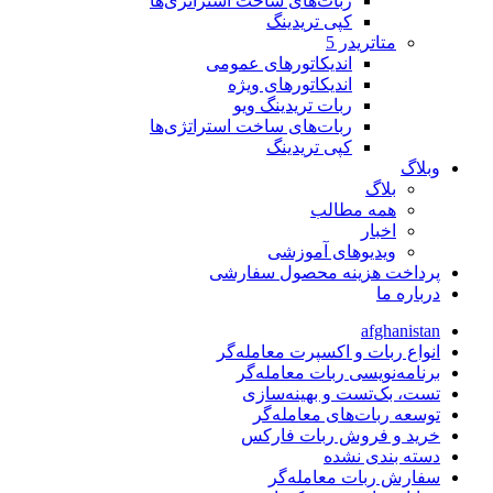
ربات‌های ساخت استراتژی‌ها
کپی تریدینگ
متاتريدر 5
اندیکاتورهای عمومی
اندیکاتورهای ویژه
ربات تریدینگ ویو
ربات‌های ساخت استراتژی‌ها
کپی تریدینگ
وبلاگ
بلاگ
همه مطالب
اخبار
ویدیوهای آموزشی
پرداخت هزینه محصول سفارشی
درباره ما
afghanistan
انواع ربات و اکسپرت معامله‌گر
برنامه‌نویسی ربات معامله‌گر
تست، بک‌تست و بهینه‌سازی
توسعه ربات‌های معامله‌گر
خرید و فروش ربات فارکس
دسته بندی نشده
سفارش ربات معامله‌گر