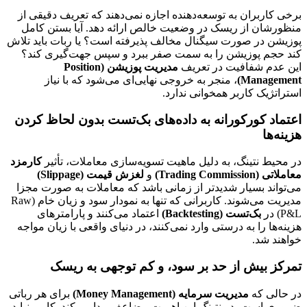
برخی کاربران به توسعه‌دهنده اجازه نمی‌دهند که تعریف دقیقی از
منظورشان از ریسک در وضعیت خالص ارائه دهد. آیا بستن کامل
پوزیشن در صورت سیگنال مخالف پذیرفته است؟ یا ربات باید تلاش
کند حجم پوزیشن را به سمت صفر ببرد و سپس جهت‌گیری کند؟
این عدم شفافیت در تعریف
مدیریت پوزیشن (Position
Management)
، منجر به خروجی نهایی‌ای می‌شود که با نیاز
استراتژیک کاربر همخوانی ندارد.
اعتماد کورکورانه به داده‌های بک‌تست بدون لحاظ کردن
هزینه‌ها
در محیط نتینگ، به دلیل ماهیت تسویه‌سازی معاملات، تأثیر
کارمزد
معاملاتی (Trading Commission)
و
لغزش قیمت (Slippage)
می‌تواند بسیار شدیدتر از زمانی باشد که معاملات به صورت مجزا
مدیریت می‌شوند. کاربرانی که تنها به نمودار سود و زیان خام (Raw
P&L) در
بک‌تست (Backtesting)
اعتماد می‌کنند و پارامترهای
هزینه‌ها را به درستی وارد نمی‌کنند، در دنیای واقعی با زیان مواجه
خواهند شد.
تمرکز بیش از حد بر سود، و کم توجهی به ریسک
در حالی که
مدیریت سرمایه (Money Management)
برای هر رباتی
ضروری است، در نتینگ این اهمیت مضاعف پیدا می‌کند. کاربر نباید