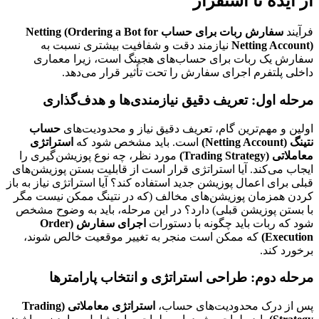
از ایده تا استقرار
فرآیند
سفارش ربات برای حساب Netting (Ordering a Bot for
Netting Account)
نیازمند دقت و شفافیت بیشتری نسبت به
سفارش یک ربات برای حساب‌های هجینگ است، زیرا معماری
داخلی پلتفرم اجرای سفارش را تحت تأثیر قرار می‌دهد.
مرحله اول: تعریف دقیق نیازمندی‌ها و هدف‌گذاری
اولین و مهم‌ترین گام، تعریف دقیق نیاز و محدودیت‌های
حساب
نتینگ (Netting Account)
است. باید مشخص شود که
استراتژی
معاملاتی (Trading Strategy)
مورد نظر، چه نوع پوزیشن‌گیری را
ایجاب می‌کند. آیا استراتژی قرار است از قابلیت بستن پوزیشن‌های
قبلی برای اعمال پوزیشن جدید استفاده کند؟ آیا استراتژی نیاز به باز
کردن همزمان پوزیشن‌های مخالف (که در نتینگ ممکن نیست مگر
با بستن پوزیشن قبلی) دارد؟ در این مرحله، باید به وضوح مشخص
شود که ربات باید چگونه با دستورات
اجرای سفارش (Order
Execution)
که ممکن است منجر به تغییر موقعیت خالص شوند،
برخورد کند.
مرحله دوم: طراحی استراتژی و انتخاب پارامترها
پس از درک محدودیت‌های حساب،
استراتژی معاملاتی (Trading