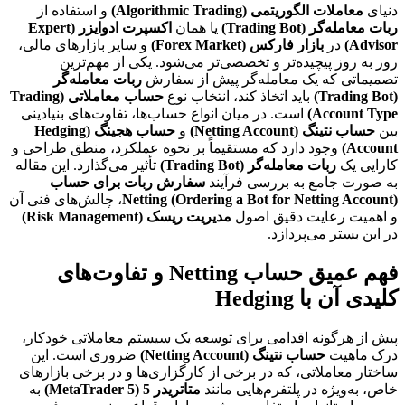
دنیای
معاملات الگوریتمی (Algorithmic Trading)
و استفاده از
ربات معامله‌گر (Trading Bot)
یا همان
اکسپرت ادوایزر (Expert
Advisor)
در
بازار فارکس (Forex Market)
و سایر بازارهای مالی،
روز به روز پیچیده‌تر و تخصصی‌تر می‌شود. یکی از مهم‌ترین
تصمیماتی که یک معامله‌گر پیش از سفارش
ربات معامله‌گر
(Trading Bot)
باید اتخاذ کند، انتخاب نوع
حساب معاملاتی (Trading
Account Type)
است. در میان انواع حساب‌ها، تفاوت‌های بنیادینی
بین
حساب نتینگ (Netting Account)
و
حساب هجینگ (Hedging
Account)
وجود دارد که مستقیماً بر نحوه عملکرد، منطق طراحی و
کارایی یک
ربات معامله‌گر (Trading Bot)
تأثیر می‌گذارد. این مقاله
به صورت جامع به بررسی فرآیند
سفارش ربات برای حساب
Netting (Ordering a Bot for Netting Account)
، چالش‌های فنی آن
و اهمیت رعایت دقیق اصول
مدیریت ریسک (Risk Management)
در این بستر می‌پردازد.
فهم عمیق حساب Netting و تفاوت‌های
کلیدی آن با Hedging
پیش از هرگونه اقدامی برای توسعه یک سیستم معاملاتی خودکار،
درک ماهیت
حساب نتینگ (Netting Account)
ضروری است. این
ساختار معاملاتی، که در برخی از کارگزاری‌ها و در برخی بازارهای
خاص، به‌ویژه در پلتفرم‌هایی مانند
متاتریدر 5 (MetaTrader 5)
به