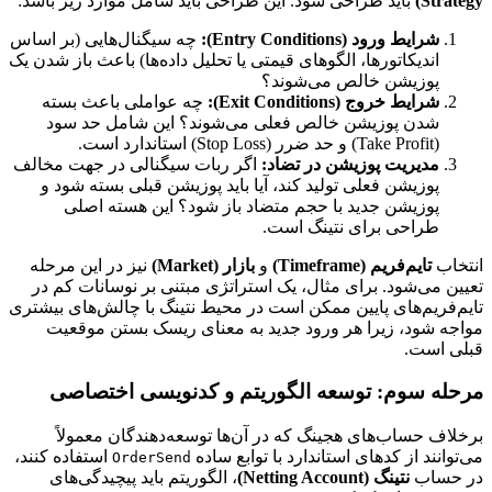
Strategy)
باید طراحی شود. این طراحی باید شامل موارد زیر باشد:
شرایط ورود (Entry Conditions):
چه سیگنال‌هایی (بر اساس
اندیکاتورها، الگوهای قیمتی یا تحلیل داده‌ها) باعث باز شدن یک
پوزیشن خالص می‌شوند؟
شرایط خروج (Exit Conditions):
چه عواملی باعث بسته
شدن پوزیشن خالص فعلی می‌شوند؟ این شامل حد سود
(Take Profit) و حد ضرر (Stop Loss) استاندارد است.
مدیریت پوزیشن در تضاد:
اگر ربات سیگنالی در جهت مخالف
پوزیشن فعلی تولید کند، آیا باید پوزیشن قبلی بسته شود و
پوزیشن جدید با حجم متضاد باز شود؟ این هسته اصلی
طراحی برای نتینگ است.
انتخاب
تایم‌فریم (Timeframe)
و
بازار (Market)
نیز در این مرحله
تعیین می‌شود. برای مثال، یک استراتژی مبتنی بر نوسانات کم در
تایم‌فریم‌های پایین ممکن است در محیط نتینگ با چالش‌های بیشتری
مواجه شود، زیرا هر ورود جدید به معنای ریسک بستن موقعیت
قبلی است.
مرحله سوم: توسعه الگوریتم و کدنویسی اختصاصی
برخلاف حساب‌های هجینگ که در آن‌ها توسعه‌دهندگان معمولاً
می‌توانند از کدهای استاندارد با توابع ساده
استفاده کنند،
OrderSend
در حساب
نتینگ (Netting Account)
، الگوریتم باید پیچیدگی‌های