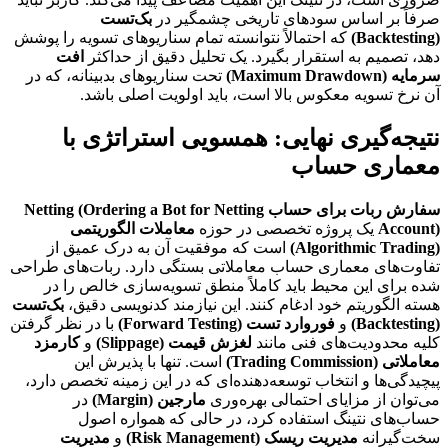
صرفاً بر اساس سودهای تاریخی چشمگیر در
بک‌تست
(Backtesting)
که احتمالاً نتوانسته تمام سناریوهای تسویه را پوشش
دهد، تصمیم به استقرار بگیرد. یک تحلیل دقیق از حداکثر
افت
سرمایه (Maximum Drawdown)
تحت سناریوهای بدبینانه، که در
آن نرخ تسویه معکوس بالا است، باید اولویت اصلی باشد.
نتیجه‌گیری نهایی: همسویی استراتژی با
معماری حساب
سفارش ربات برای حساب Netting (Ordering a Bot for Netting
Account)
یک پروژه تخصصی در حوزه
معاملات الگوریتمی
(Algorithmic Trading)
است که موفقیت آن به درک عمیق از
تفاوت‌های معماری حساب معاملاتی بستگی دارد. ربات‌های طراحی
شده برای این محیط باید کاملاً منطق تسویه‌سازی خالص را در
هسته الگوریتم خود ادغام کنند. این نیازمند کدنویسی دقیق،
بک‌تست
(Backtesting)
و
فوروارد تست (Forward Testing)
با در نظر گرفتن
کلیه محدودیت‌های فنی مانند
لغزش قیمت (Slippage)
و
کارمزد
معاملاتی (Trading Commission)
است. تنها با پذیرش این
پیچیدگی‌ها و انتخاب توسعه‌دهنده‌ای که در این زمینه تخصص دارد،
می‌توان از مزایای احتمالی بهره‌وری
مارجین (Margin)
در
حساب‌های نتینگ استفاده کرد، در حالی که همواره اصول
سخت‌گیرانه
مدیریت ریسک (Risk Management)
و
مدیریت