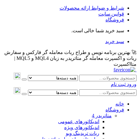
شرایط و ضوابط ارائه محصولات
قوانین سایت
فروشگاه
سبد خرید شما خالی است.
سبد خرید
🚀 بهترین برنامه نویس و طراح ربات معامله گر فارکس و سفارش
ربات و اکسپرت معامله گر متاتریدر به زبان MQL4 و MQL5 |
متااکسپرت
ورود
ثبت نام
خانه
فروشگاه
متاتريدر 4
اندیکاتورهای عمومی
اندیکاتورهای ویژه
ربات تریدینگ ویو