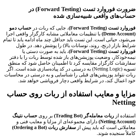
ضرورت فوروارد تست (Forward Testing) در
حساب‌های واقعی شبیه‌سازی شده
فوروارد تست (Forward Testing)
، جایی که ربات در
حساب دمو
(Demo Account)
با تنظیمات معاملاتی مشابه کارگزار واقعی اجرا
می‌شود، حیاتی است. این تست باید حداقل چند ماه ادامه یابد تا تمام
شرایط بازار (رنج، روند، نوسانات بالا) را پوشش دهد. در طول
فوروارد تست (Forward Testing)
، باید به صورت دستی یا
نیمه‌خودکار، وضعیت پوزیشن‌های باز شده توسط ربات را با دفتر
سفارشات کارگزار مقایسه کرد تا اطمینان حاصل شود که منطق
تسویه (Netting Logic) به درستی در کد پیاده‌سازی شده است. اگر
ربات نتواند پوزیشن‌های قبلی را شناسایی و به درستی در محاسبات
خود اعمال کند، در شرایط واقعی دچار فروپاشی خواهد شد.
مزایا و معایب استفاده از ربات روی حساب
Netting
استفاده از
ربات معامله‌گر (Trading Bot)
بر روی
حساب نتینگ
(Netting Account)
دارای مجموعه‌ای از مزایا و معایب فنی و
معاملاتی است که باید پیش از
سفارش ربات (Ordering a Bot)
کاملاً سنجیده شوند.