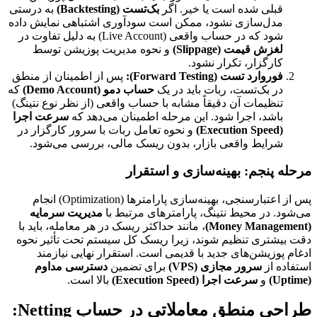
قبلی شده است یا خیر. اگر
بک‌تست (Backtesting)
به درستی
مدل‌سازی نشود، ممکن است سودآوری اشتباهی نمایش داده
شود که در حساب واقعی (Live Account) به دلیل تفاوت در
لغزش قیمت (Slippage)
و نحوه مدیریت پوزیشن توسط
کارگزار، تکرار نشود.
فوروارد تست (Forward Testing):
پس از اطمینان از منطق
در بک‌تست، ربات باید در یک
حساب دمو (Demo Account)
که
تنظیمات آن دقیقاً مشابه با حساب واقعی (از نظر نوع نتینگ)
باشد، اجرا شود. این مرحله اطمینان می‌دهد که
سرعت اجرا
(Execution Speed)
و نحوه تعامل ربات با سرور کارگزار در
شرایط واقعی بازار، بدون ریسک مالی، بررسی می‌شود.
مرحله پنجم: بهینه‌سازی و استقرار
پس از اعتبارسنجی، بهینه‌سازی پارامترها (Optimization) انجام
می‌شود. در محیط نتینگ، پارامترهای مرتبط با
مدیریت سرمایه
(Money Management)
، مانند حداکثر ریسک در هر معامله، باید با
دقت بیشتری تنظیم شوند، زیرا ریسک کل سیستم تحت تأثیر نحوه
ادغام پوزیشن‌های جدید با قدیمی است. استقرار نهایی نیازمند
استفاده از
سرور مجازی (VPS)
برای تضمین
دسترسی مداوم
(Uptime)
و
سرعت اجرا (Execution Speed)
بالا است.
طراحی منطق معاملاتی در حساب Netting: