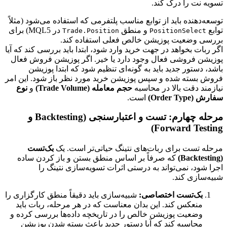
تسویه نت را درک کند.
توسعه‌دهنده باید از توابع مناسب پلتفرمی که استفاده می‌شود (مثلاً
توابع
و منطق
در MQL5) برای
Trade.Position
PositionSelect
بررسی وضعیت پوزیشن خالص فعلی استفاده کند.
اگر ربات بخواهد در جهت خرید وارد شود، ابتدا باید بررسی کند که آیا
پوزیشن فروشی فعال وجود دارد یا خیر. اگر پوزیشن فروش فعال
باشد، دستور جدید باید به گونه‌ای تنظیم شود که ابتدا پوزیشن
فروش بسته شده و سپس پوزیشن خرید مورد نظر باز شود. این امر
نیازمند دقت بالا در محاسبه
حجم معامله (Trade Volume)
و
نوع
سفارش (Order Type)
است.
مرحله چهارم: تست و اعتبارسنجی (Backtesting و
Forward Testing)
مرحله تست برای ربات‌های نتینگ حیاتی‌تر است. یک
بک‌تست
(Backtesting)
که صرفاً بر اساس منطق بستن و باز کردن ساده
اجرا شود، نمی‌تواند به درستی اثرات تسویه‌سازی نتینگ را
شبیه‌سازی کند.
بک‌تست اختصاصی:
شبیه‌سازی باید دقیقاً منطق کارگزاری را
منعکس کند. این بدان معناست که در هر مرحله، ربات باید
وضعیت پوزیشن خالص را در تاریخچه داده‌ها بررسی کرده و
محاسبه کند که آیا دستور جدید باعث بسته شدن پوزیشن