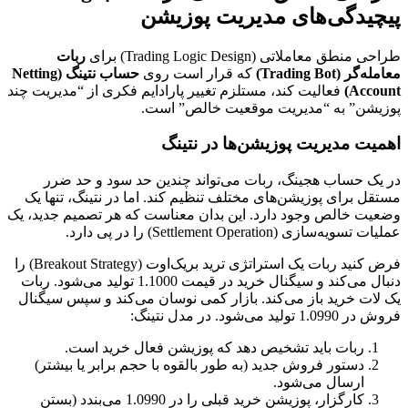
پیچیدگی‌های مدیریت پوزیشن
طراحی منطق معاملاتی (Trading Logic Design) برای
ربات
معامله‌گر (Trading Bot)
که قرار است روی
حساب نتینگ (Netting
Account)
فعالیت کند، مستلزم تغییر پارادایم فکری از “مدیریت چند
پوزیشن” به “مدیریت موقعیت خالص” است.
اهمیت مدیریت پوزیشن‌ها در نتینگ
در یک حساب هجینگ، ربات می‌تواند چندین حد سود و حد ضرر
مستقل برای پوزیشن‌های مختلف تنظیم کند. اما در نتینگ، تنها یک
وضعیت خالص وجود دارد. این بدان معناست که هر تصمیم جدید، یک
عملیات تسویه‌سازی (Settlement Operation) را در پی دارد.
فرض کنید ربات یک استراتژی ترید بریک‌اوت (Breakout Strategy) را
دنبال می‌کند و سیگنال خرید در قیمت 1.1000 تولید می‌شود. ربات
یک لات خرید باز می‌کند. بازار کمی نوسان می‌کند و سپس سیگنال
فروش در 1.0990 تولید می‌شود. در مدل نتینگ:
ربات باید تشخیص دهد که پوزیشن فعال خرید است.
دستور فروش جدید (به طور بالقوه با حجم برابر یا بیشتر)
ارسال می‌شود.
کارگزار، پوزیشن خرید قبلی را در 1.0990 می‌بندد (بستن