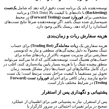
توسعه‌دهنده باید یک برنامه تست دقیق ارائه دهد که شامل
بک‌تست
(Backtesting)
با داده‌های با کیفیت بالا (Tick Data) و برنامه
مشخصی برای
فوروارد تست (Forward Testing)
در محیط
شبیه‌سازی شده نتینگ باشد. اگر توسعه‌دهنده صرفاً نتایج تست‌های
استاندارد را ارائه دهد، ریسک بالایی وجود دارد.
هزینه سفارش ربات و زمان‌بندی
هزینه سفارش یک
ربات معامله‌گر (Trading Bot)
برای حساب
نتینگ معمولاً به دلیل پیچیدگی‌های منطقی و نیاز به کدنویسی
سفارشی برای مدیریت تسویه، بالاتر از ربات‌های ساده برای
حساب‌های هجینگ است. توسعه‌دهندگانی که ادعا می‌کنند می‌توانند
منطق پیچیده نتینگ را با هزینه بسیار پایین پیاده‌سازی کنند، اغلب در
درک کامل مکانیک‌های این حساب‌ها دچار مشکل هستند. زمان
تحویل نیز مستقیماً با کیفیت مراحل تست مرتبط است؛ یک تست
جامع نیازمند زمان کافی برای اجرای
فوروارد تست (Forward
Testing)
در شرایط مختلف بازار است.
پشتیبانی و نگهداری پس از استقرار
پس از استقرار، نیاز به پشتیبانی فنی برای اطمینان از عملکرد
صحیح در برابر تغییرات احتمالی در سرور کارگزار یا