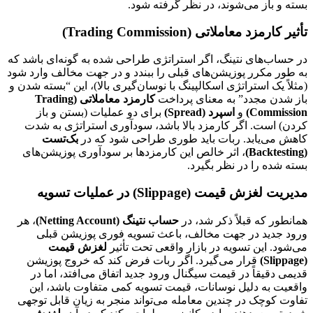
بسته و باز می‌شوند، در نظر گرفته شود.
تأثیر کارمزد معاملاتی (Trading Commission)
در حساب‌های نتینگ، اگر استراتژی طراحی شده به گونه‌ای باشد که
به طور مکرر پوزیشن‌های قبلی را ببندد و در جهت مخالف وارد شود
(مثلاً یک استراتژی اسکالپینگ با نوسان‌گیری بالا)، این “بسته شدن و
باز شدن مجدد” به معنای پرداخت
کارمزد معاملاتی (Trading
Commission)
و
اسپرد (Spread)
برای دو عملیات (بستن و باز
کردن) است. اگر کارمزد بالا باشد، سودآوری استراتژی به شدت
کاهش می‌یابد. ربات باید طوری طراحی شود که در
بک‌تست
(Backtesting)
، اثر خالص این کارمزدها بر سودآوری پوزیشن‌های
بسته شده را در نظر بگیرد.
مدیریت لغزش قیمت (Slippage) در عملیات تسویه
همانطور که قبلاً ذکر شد، در
حساب نتینگ (Netting Account)
، هر
ورود جدید در جهت مخالف، باعث تسویه فوری پوزیشن قبلی
می‌شود. این تسویه در بازار واقعی تحت تأثیر
لغزش قیمت
(Slippage)
قرار می‌گیرد. اگر ربات فرض کند که خروج پوزیشن
قدیمی دقیقاً در قیمت سیگنال ورود جدید اتفاق می‌افتد، اما در
واقعیت به دلیل نوسانات، قیمت تسویه کمی متفاوت باشد، این
تفاوت کوچک در چندین معامله می‌تواند منجر به زیان قابل توجهی