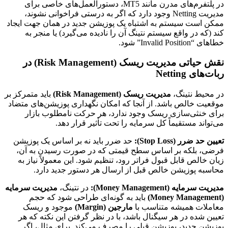
در پلتفرم‌های مدرن مانند MT5، دستورالعمل‌های خاصی برای
مدیریت Netting وجود دارد که اگر به درستی فراخوانی نشوند،
ممکن است سیستم به اشتباه یک پوزیشن جدید در همان جهت ایجاد
کند (که در واقع سیستم نتینگ آن را نادیده می‌گیرد) یا منجر به
خطاهای “Invalid Position” شود.
نقش حیاتی مدیریت ریسک (Risk Management) در
ربات‌های Netting
در محیط نتینگ،
مدیریت ریسک (Risk Management)
باید متمرکز بر
موقعیت خالص باشد. از آنجا که امکان نگهداری پوزیشن‌های متضاد
برای خنثی‌سازی ریسک وجود ندارد، هر حرکت نامطلوب بازار
می‌تواند مستقیماً کل سرمایه را تحت تأثیر قرار دهد.
تعیین حد ضرر (Stop Loss):
حد ضرر باید نه بر اساس یک پوزیشن
فرضی، بلکه بر اساس سطح قیمتی که در صورت رسیدن به آن،
زیان خالص قابل قبول فراتر رود، تنظیم شود. این معمولاً نیاز به
محاسبه پوزیشن خالص قبل از ارسال هر دستور جدید دارد.
مدیریت سرمایه (Money Management):
در نتینگ،
مدیریت سرمایه
(Money Management)
باید به گونه‌ای طراحی شود که حجم
معاملات همیشه متناسب با
مارجین (Margin)
موجود و ریسک
تعیین شده در هر سیگنال باشد، با در نظر گرفتن این نکته که هر
پوزیشن جدید، پوزیشن قبلی را مصرف می‌کند. برای مثال، اگر