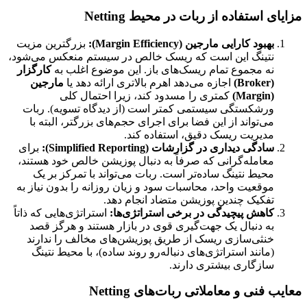
مزایای استفاده از ربات در محیط Netting
بهبود کارایی مارجین (Margin Efficiency):
بزرگترین مزیت
نتینگ این است که ریسک خالص در سیستم منعکس می‌شود،
نه مجموع تمام ریسک‌های باز. این موضوع اغلب به
کارگزار
(Broker)
اجازه می‌دهد اهرم بالاتری ارائه دهد یا
مارجین
(Margin)
کمتری را مسدود کند، زیرا احتمال کلی
ورشکستگی سیستمی کمتر است (از دیدگاه تسویه). ربات
می‌تواند از این فضا برای اجرای حجم‌های بزرگتر، البته با
مدیریت ریسک دقیق، استفاده کند.
سادگی دیداری در گزارشات (Simplified Reporting):
برای
معامله‌گرانی که صرفاً به دنبال پوزیشن خالص خود هستند،
محیط نتینگ ساده‌تر است. ربات می‌تواند با تمرکز بر یک
موقعیت واحد، محاسبات سود و زیان روزانه را بدون نیاز به
تفکیک چندین پوزیشن متضاد انجام دهد.
کاهش پیچیدگی در برخی استراتژی‌ها:
استراتژی‌هایی که ذاتاً
به دنبال یک جهت‌گیری قوی در بازار هستند و هرگز قصد
خنثی‌سازی ریسک از طریق پوزیشن‌های مخالف را ندارند
(مانند استراتژی‌های دنباله‌رو روند ساده)، با محیط نتینگ
سازگاری بیشتری دارند.
معایب فنی و معاملاتی ربات‌های Netting