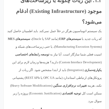
۱.۳. این ربات چگونه با
زیرساخت‌های
موجود
(Existing Infrastructure) ادغام
می‌شود؟
یک سیستم اتوماسیون هرگز در خلأ عمل نمی‌کند. باید اطمینان حاصل کنید
که ربات جدید با
سیستم‌های ERP
(مانند SAP یا Oracle)،
سیستم‌های MES
(Manufacturing Execution Systems)، یا حتی زیرساخت‌های شبکه و
امنیت فعلی شما سازگار است. آیا نیاز به
توسعه رابط‌های اختصاصی
(Custom Interface Development) دارید؟ هزینه‌ها و زمان لازم برای این
یکپارچه‌سازی
(Integration) باید از ابتدا مشخص شود. اگر ربات از
پروتکل‌های ارتباطی استاندارد (مانند OPC UA یا REST APIs) پشتیبانی
نکند، هزینه
تغییرات نرم‌افزاری سنگین
(Heavy Software Modifications)
ممکن است کل
توجیه اقتصادی
(Economic Justification) پروژه را زیر
سوال ببرد.