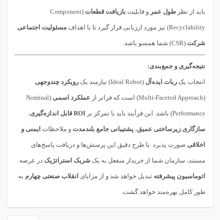
باید از نظر
طول عمر
و قابلیت
بازیافت قطعات
(Component
Recyclability) نیز مورد ارزیابی قرار گیرد تا با اهداف
مسئولیت اجتماعی
شرکت
(CSR) شما همسو باشد.
نتیجه‌گیری و جمع‌بندی:
انتخاب یک
ربات ایده‌آل
(Ideal Robot) نیازمند یک
رویکرد چندوجهی
(Multi-Faceted Approach) است که فراتر از
عملکرد اسمی
(Nominal
Performance) باشد. این فرآیند باید با تمرکز بر
ROI قابل اندازه‌گیری
،
سازگاری زیرساختی عمیق
،
پشتیبانی جامع بلندمدت
و ملاحظات
ایمنی و
اخلاقی
صورت پذیرد. با طرح دقیق این پرسش‌ها و دریافت پاسخ‌های
مستند، سازمان شما از خریدار منفعل به یک
شریک استراتژیک
در عرصه
اتوماسیون پیشرفته
تبدیل خواهد شد و از مزایای
انقلاب صنعتی چهارم
به
طور کامل بهره‌مند خواهد گشت.