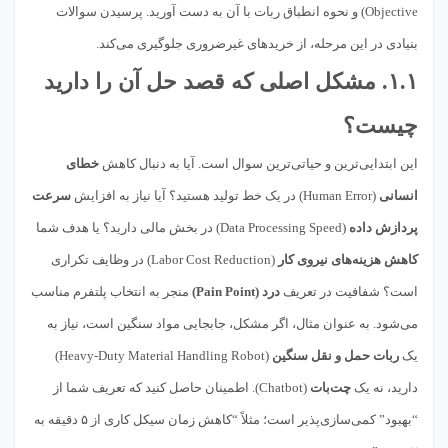
Objective) و نحوه انطباق ربات با آن به دست آورید. پرسیدن سوالات
بنیادی در این مرحله، از خریدهای غیرضروری جلوگیری می‌کند.
۱.۱. مشکل اصلی که قصد حل آن را دارید
چیست؟
این ابتدایی‌ترین و حیاتی‌ترین سوال است. آیا به دنبال کاهش
خطای
انسانی
(Human Error) در یک خط تولید هستید؟ آیا نیاز به افزایش
سرعت
پردازش داده
(Data Processing Speed) در بخش مالی دارید؟ یا هدف شما
کاهش هزینه‌های نیروی کار
(Labor Cost Reduction) در وظایف تکراری
است؟ شفافیت در تعریف
درد (Pain Point)
منجر به انتخاب پلتفرم مناسب
می‌شود. به عنوان مثال، اگر مشکل، جابجایی مواد سنگین است، نیاز به
یک
ربات حمل و نقل سنگین
(Heavy-Duty Material Handling Robot)
دارید، نه یک
چت‌بات
(Chatbot). اطمینان حاصل کنید که تعریف شما از
“بهبود” کمی‌سازی‌پذیر است؛ مثلاً “کاهش زمان سیکل کاری از ۵ دقیقه به