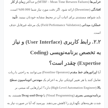
خرابی‌ها
(MTBF – Mean Time Between Failures) و حداکثر
زمان از کار
افتادگی
(Downtime) ارائه شود. اگر دقت مورد نیاز شما 99.999% است،
باید شواهد مستندی برای اثبات آن در محیط مشابه خودتان ببینید.
تأیید
عملکرد میدانی
(Field Performance Validation) یک مرحله غیرقابل حذف
است.
۲.۲.
رابط کاربری
(User Interface) و
نیاز
به تخصص برنامه‌نویسی
(Coding
Expertise) چقدر است؟
آیا
اپراتورهای خط مقدم
(Frontline Operators) می‌توانند به راحتی با ربات
تعامل کنند یا هر تغییر کوچکی نیاز به اعزام یک
مهندس اتوماسیون سطح
بالا
(High-Level Automation Engineer) دارد؟ ابزارهایی که مبتنی بر
برنامه‌نویسی بصری
(Visual Programming) یا
Drag-and-Drop
هستند، به
شدت هزینه‌های نگهداری را کاهش می‌دهند. بپرسید که آیا در صورت نیاز به