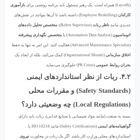
(Layoffs) همراه است. یک رهبر مسئول باید برنامه روشنی برای
بازآموزی
کارکنان
(Employee Reskilling) داشته باشد تا آن‌ها بتوانند در نقش‌های
جدیدی مانند
ناظر ربات
(Robot Supervisor)،
متخصص تحلیل داده‌های
اتوماسیون
(Automation Data Analyst) یا
متخصص نگهداری پیشرفته
(Advanced Maintenance Specialist) فعالیت کنند. این امر نه تنها به حفظ
اخلاق سازمانی
(Organizational Morale) کمک می‌کند، بلکه از ایجاد یک
بحران روابط عمومی
(PR Crisis) جلوگیری می‌نماید.
۴.۲. ربات از نظر
استانداردهای ایمنی
(Safety Standards) و
مقررات محلی
(Local Regulations) چه وضعیتی دارد؟
بسته به صنعت (مانند مواد شیمیایی یا صنایع غذایی)، ربات باید دارای
گواهینامه‌های ایمنی
(Safety Certifications) مانند ISO 10218 یا
استانداردهای محلی وزارت کار باشد. اگر یک ربات در مجاورت
نیروی