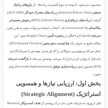
محسوب می‌شود. با توجه به تنوع گسترده ربات‌ها—از
بازوهای رباتیک
صنعتی
(Industrial Robotic Arms) و
ربات‌های متحرک خودکار
(AGV/AMR)
گرفته تا
ربات‌های نرم‌افزاری
(Software Robots یا RPA) و
هوش مصنوعی
مکالمه‌ای
(Conversational AI)—انتخاب اشتباه می‌تواند منجر به هدر رفتن
سرمایه
(Capital) و اختلال در
زنجیره تأمین
(Supply Chain) شود. این
مقاله جامع به عنوان یک
چک‌لیست سئو محور
(SEO-Oriented Checklist)
عمل می‌کند و مهم‌ترین سوالاتی را که هر مدیر، مهندس یا سرمایه‌گذاری
باید قبل از نهایی کردن قرارداد بپرسد، پوشش می‌دهد تا
بازگشت سرمایه
(ROI) تضمین شود و
پیاده‌سازی موفق
(Successful Implementation) رقم
بخورد.
بخش اول: ارزیابی نیازها و
همسویی
استراتژیک
(Strategic Alignment)
قبل از ورود به جزئیات فنی، باید درک روشنی از
هدف کسب‌وکار
(Business