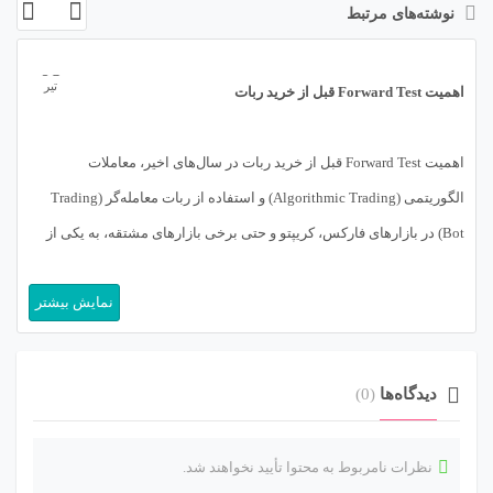
نوشته‌های مرتبط
08
تیر
اهمیت Forward Test قبل از خرید ربات
اهمیت Forward Test قبل از خرید ربات در سال‌های اخیر، معاملات
الگوریتمی (Algorithmic Trading) و استفاده از ربات معامله‌گر (Trading
Bot) در بازارهای فارکس، کریپتو و حتی برخی بازارهای مشتقه، به یکی از
محبوب‌ترین روش‌های ورود به معامله‌گری تبدیل شده است. بسیاری از
نمایش بیشتر
معامله‌گران به‌جای اینکه ساعت‌ها پای نمودار بنشینند، ترجیح می‌دهند یک
اکسپرت (Expert […]
دیدگاه‌ها
(0)
نظرات نامربوط به محتوا تأیید نخواهند شد.