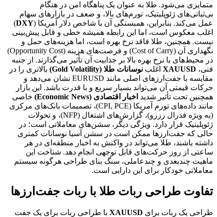
متمایزی می‌شود. طلا به عنوان یک پناهگاه امن در هنگام
بی‌ثباتی‌های ژئوپلیتیک، تورم‌های بالا، و ضعف در بازارهای سهام
عمل می‌کند. بنابراین، همبستگی آن با شاخص دلار آمریکا (
DXY
)
اغلب معکوس است، اما این رابطه همیشه خطی و قابل پیش‌بینی
نیست. همچنین، طلا فاقد نرخ بهره است، اما هزینه‌های حمل و
نگهداری آن (Cost of Carry) و فرصت‌های هزینه (Opportunity Cost)
در محیط‌های با نرخ بهره بالا بر جذابیت آن تأثیر می‌گذارند. از جنبه
فنی،
XAUUSD
اغلب
نوسانات طلا (Gold Volatility)
بالاتری را در
مقایسه با جفت‌ارزهای اصلی مانند EURUSD نشان می‌دهد و
حرکات قیمتی آن می‌تواند بسیار سریع و با قدرت باشد. این بازار
همچنین تحت تأثیر شدید
اخبار اقتصادی (Economic News)
خاصی
مانند داده‌های تورم آمریکا (CPI, PCE)، تصمیمات بانک‌های مرکزی
(به ویژه فدرال رزرو)، گزارش‌های اشتغال (NFP)، و تحولات
ژئوپلیتیک قرار دارد. ویژگی دیگر، سشن‌های معاملاتی است؛ در
حالی که جفت‌ارزها ممکن است در سشن آسیا نوسانات کمتری
داشته باشند، طلا می‌تواند در واکنش به اخبار منطقه‌ای در هر
ساعتی از روز حرکت‌های قابل توجهی انجام دهد. شناخت این
ماهیت چندبعدی و چندعاملی، سنگ بنای طراحی هرگونه سیستم
معاملاتی خودکار برای این دارایی است.
تفاوت طراحی ربات طلا با ربات جفت‌ارزها
طراحی یک ربات برای
XAUUSD
با طراحی ربات برای یک جفت