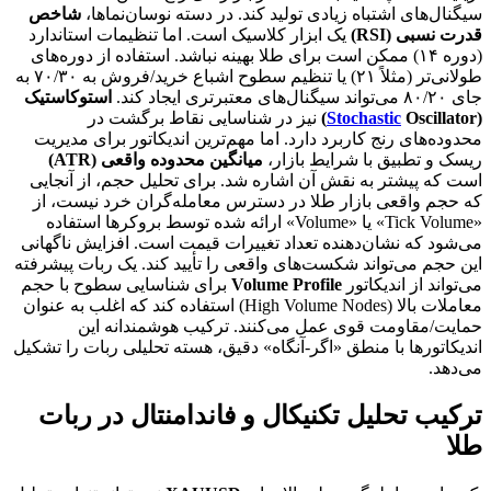
سیگنال‌های اشتباه زیادی تولید کند. در دسته نوسان‌نماها،
شاخص
قدرت نسبی (RSI)
یک ابزار کلاسیک است. اما تنظیمات استاندارد
(دوره ۱۴) ممکن است برای طلا بهینه نباشد. استفاده از دوره‌های
طولانی‌تر (مثلاً ۲۱) یا تنظیم سطوح اشباع خرید/فروش به ۷۰/۳۰ به
جای ۸۰/۲۰ می‌تواند سیگنال‌های معتبرتری ایجاد کند.
استوکاستیک
(
Oscillator)
Stochastic
نیز در شناسایی نقاط برگشت در
محدوده‌های رنج کاربرد دارد. اما مهم‌ترین اندیکاتور برای مدیریت
ریسک و تطبیق با شرایط بازار،
میانگین محدوده واقعی (ATR)
است که پیشتر به نقش آن اشاره شد. برای تحلیل حجم، از آنجایی
که حجم واقعی بازار طلا در دسترس معامله‌گران خرد نیست، از
«Tick Volume» یا «Volume» ارائه شده توسط بروکرها استفاده
می‌شود که نشان‌دهنده تعداد تغییرات قیمت است. افزایش ناگهانی
این حجم می‌تواند شکست‌های واقعی را تأیید کند. یک ربات پیشرفته
می‌تواند از اندیکاتور
Volume Profile
برای شناسایی سطوح با حجم
معاملات بالا (High Volume Nodes) استفاده کند که اغلب به عنوان
حمایت/مقاومت قوی عمل می‌کنند. ترکیب هوشمندانه این
اندیکاتورها با منطق «اگر-آنگاه» دقیق، هسته تحلیلی ربات را تشکیل
می‌دهد.
ترکیب تحلیل تکنیکال و فاندامنتال در ربات
طلا