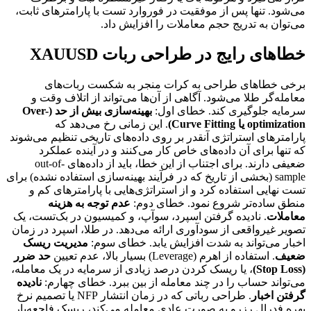
می‌شود. تنها پس از موفقیت در فوروارد تست با پارامترهای ثابت،
می‌توان به تدریج حجم معاملات را افزایش داد.
خطاهای رایج در طراحی ربات XAUUSD
برخی خطاهای طراحی به کرات منجر به شکست ربات‌های
معامله‌گر طلا می‌شود. آگاهی از آن‌ها می‌تواند از اتلاف وقت و
سرمایه جلوگیری کند. خطای اول:
بهینه‌سازی بیش از حد (Over-
optimization یا Curve Fitting)
. این زمانی رخ می‌دهد که
پارامترهای استراتژی آنقدر بر روی داده‌های تاریخی تنظیم می‌شوند
که تنها برای آن داده‌های خاص کار می‌کنند و در آینده عملکرد
ضعیفی دارند. برای اجتناب از این خطا، باید از داده‌های out-of-
sample (بخشی از تاریخ که در فرآیند بهینه‌سازی استفاده نشده) برای
تست نهایی استفاده کرد و از استراتژی‌هایی با پارامترهای کم و
منطق ساده‌تر شروع نمود. خطای دوم:
عدم توجه به هزینه
معاملات
. نادیده گرفتن اسپرد، سوآپ، و کمیسیون در بک‌تست، یک
تصویر غیرواقعی از سودآوری ارائه می‌دهد. در طلا، اسپرد در زمان
اخبار می‌تواند به شدت افزایش یابد. خطای سوم:
مدیریت ریسک
ضعیف
. استفاده از اهرم (Leverage) بسیار بالا، عدم تعیین
حد ضرر
(Stop Loss)
، یا ریسک کردن درصد زیادی از سرمایه در یک معامله،
می‌تواند حساب را در چند معامله از بین ببرد. خطای چهارم:
نادیده
گرفتن اخبار
. طراحی رباتی که در زمان انتشار NFP یا تصمیم نرخ
بهره فدرال رزرو به صورت عادی معامله می‌کند، ریسک فاجعه‌بار