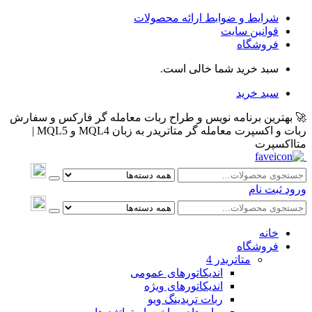
شرایط و ضوابط ارائه محصولات
قوانین سایت
فروشگاه
سبد خرید شما خالی است.
سبد خرید
🚀 بهترین برنامه نویس و طراح ربات معامله گر فارکس و سفارش
ربات و اکسپرت معامله گر متاتریدر به زبان MQL4 و MQL5 |
متااکسپرت
ورود
ثبت نام
خانه
فروشگاه
متاتريدر 4
اندیکاتورهای عمومی
اندیکاتورهای ویژه
ربات تریدینگ ویو