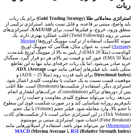
ربات
استراتژی معاملاتی طلا (Gold Trading Strategy)
برای یک ربات
باید واضح، مبتنی بر قاعده، و قابل تست باشد. استراتژی ترکیبی از
منطق ورود، خروج، و فیلترها است. برای
XAUUSD
، استراتژی‌های
مبتنی بر روند (Trend Following) اغلب عملکرد بهتری دارند. یک
نمونه کلاسیک، استفاده از ترکیب مووینگ اوریج‌ها (
Moving
Average
s) است. به عنوان مثال، هنگامی که مووینگ اوریج
کوتاه‌مدت (مثلاً EMA 20) از پایین به بالا از مووینگ اوریج بلندمدت
(مثلاً EMA 50) عبور کند و قیمت نیز بالای هر دو قرار گیرد، سیگنال
خرید صادر می‌شود. اما یک ربات حرفه‌ای نباید تنها به این تقاطع
متکی باشد. باید فیلترهای اضافی مانند جهت
ADX (Average
Directional Index)
برای تأیید قدرت روند (مثلاً ADX > 25) و
موقعیت قیمت نسبت به یک حمایت یا مقاومت کلیدی اعمال شود.
استراتژی دیگر، استفاده از شکست‌ها (Breakouts) است. طلا اغلب
پس از دوره‌های تراکم (Consolidation)، حرکت‌های انفجاری انجام
می‌دهد. ربات می‌تواند سطوح کلیدی مقاومت و حمایت را در
تایم‌فریم روزانه شناسایی کند و در صورت شکست قوی این سطوح
با حجم بالا، وارد معامله شود. فیلتر حجم (Volume) یا تیک حجم
(Tick Volume) در این استراتژی حیاتی است تا از شکست‌های کاذب
(False Breakout) اجتناب شود. استراتژی مبتنی بر مومنتوم
(
Momentum
) نیز می‌تواند موثر باشد. استفاده از اسیلاتورهایی مانند
(Relative Strength Index)
RSI
یا
(Moving Average
MACD