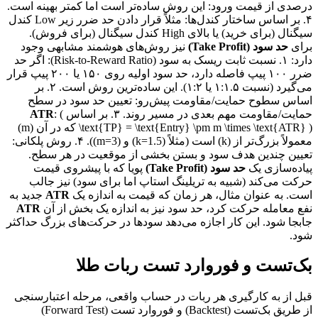
درصدی از قیمت ورود: این روش ساده‌تر است اما کمتر بهینه است.
۴. بر اساس ساختار کندل‌ها: مثلاً قرار دادن حد ضرر زیر Low کندل
سیگنال (برای خرید) یا بالای High کندل سیگنال (برای فروش).
برای
حد سود (Take Profit)
نیز روش‌های هوشمند مشابهی وجود
دارد: ۱. نسبت ثابت ریسک به سود (Risk-to-Reward Ratio): اگر حد
ضرر ۱۰۰ پیپ فاصله دارد، حد سود اولیه روی ۱۵۰ یا ۲۰۰ پیپ قرار
می‌گیرد (نسبت ۱:۱.۵ یا ۱:۲). این ساده‌ترین روش است. ۲. بر
اساس سطوح حمایت/مقاومت پیش‌رو: تعیین حد سود در سطح
حمایت/مقاومت مهم بعدی در مسیر روند. ۳. بر اساس
: (
ATR
\text{TP} = \text{Entry} \pm m \times \text{ATR} ) که در آن (m)
معمولاً بزرگ‌تر از (k) است (مثلاً (k=1.5) و (m=3)). ۴. روش پلکانی:
تعیین چندین هدف سود و بستن بخشی از موقعیت در هر سطح.
پیاده‌سازی یک
حد سود (Take Profit)
پویا که با پیشروی قیمت
حرکت می‌کند (شبیه به تریلینگ استاپ اما برای سود) نیز جالب
است. به عنوان مثال، هر زمان که قیمت به اندازه یک
ATR
جدید به
نفع معامله حرکت کرد، حد سود نیز به اندازه یک بخش از آن
ATR
جابجا شود. این کار اجازه می‌دهد سودها در حرکت‌های بزرگ حداکثر
شود.
بک‌تست و فوروارد تست ربات طلا
قبل از به کارگیری هر ربات در حساب واقعی، مرحله اعتبارسنجی
از طریق بک‌تست (Backtest) و فوروارد تست (Forward Test)