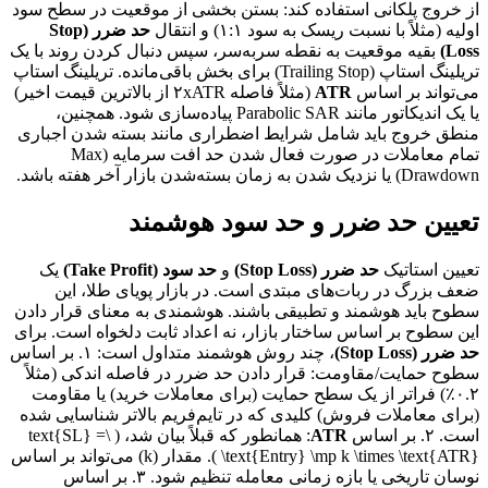
از خروج پلکانی استفاده کند: بستن بخشی از موقعیت در سطح سود
اولیه (مثلاً با نسبت ریسک به سود ۱:۱) و انتقال
حد ضرر (Stop
Loss)
بقیه موقعیت به نقطه سربه‌سر، سپس دنبال کردن روند با یک
تریلینگ استاپ (Trailing Stop) برای بخش باقی‌مانده. تریلینگ استاپ
می‌تواند بر اساس
ATR
(مثلاً فاصله ۲xATR از بالاترین قیمت اخیر)
یا یک اندیکاتور مانند Parabolic SAR پیاده‌سازی شود. همچنین،
منطق خروج باید شامل شرایط اضطراری مانند بسته شدن اجباری
تمام معاملات در صورت فعال شدن حد افت سرمایه (Max
Drawdown) یا نزدیک شدن به زمان بسته‌شدن بازار آخر هفته باشد.
تعیین حد ضرر و حد سود هوشمند
تعیین استاتیک
حد ضرر (Stop Loss)
و
حد سود (Take Profit)
یک
ضعف بزرگ در ربات‌های مبتدی است. در بازار پویای طلا، این
سطوح باید هوشمند و تطبیقی باشند. هوشمندی به معنای قرار دادن
این سطوح بر اساس ساختار بازار، نه اعداد ثابت دلخواه است. برای
حد ضرر (Stop Loss)
، چند روش هوشمند متداول است: ۱. بر اساس
سطوح حمایت/مقاومت: قرار دادن حد ضرر در فاصله اندکی (مثلاً
۰.۲٪) فراتر از یک سطح حمایت (برای معاملات خرید) یا مقاومت
(برای معاملات فروش) کلیدی که در تایم‌فریم بالاتر شناسایی شده
است. ۲. بر اساس
ATR
: همانطور که قبلاً بیان شد، ( \text{SL} =
\text{Entry} \mp k \times \text{ATR} ). مقدار (k) می‌تواند بر اساس
نوسان تاریخی یا بازه زمانی معامله تنظیم شود. ۳. بر اساس