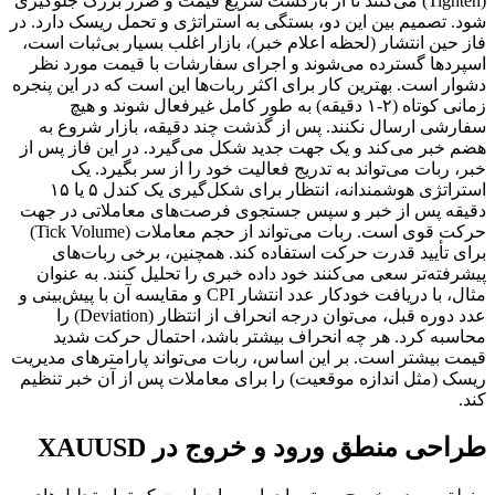
(Tighten) می‌کنند تا از بازگشت سریع قیمت و ضرر بزرگ جلوگیری
شود. تصمیم بین این دو، بستگی به استراتژی و تحمل ریسک دارد. در
فاز حین انتشار (لحظه اعلام خبر)، بازار اغلب بسیار بی‌ثبات است،
اسپردها گسترده می‌شوند و اجرای سفارشات با قیمت مورد نظر
دشوار است. بهترین کار برای اکثر ربات‌ها این است که در این پنجره
زمانی کوتاه (۲-۱ دقیقه) به طور کامل غیرفعال شوند و هیچ
سفارشی ارسال نکنند. پس از گذشت چند دقیقه، بازار شروع به
هضم خبر می‌کند و یک جهت جدید شکل می‌گیرد. در این فاز پس از
خبر، ربات می‌تواند به تدریج فعالیت خود را از سر بگیرد. یک
استراتژی هوشمندانه، انتظار برای شکل‌گیری یک کندل ۵ یا ۱۵
دقیقه پس از خبر و سپس جستجوی فرصت‌های معاملاتی در جهت
حرکت قوی است. ربات می‌تواند از حجم معاملات (Tick Volume)
برای تأیید قدرت حرکت استفاده کند. همچنین، برخی ربات‌های
پیشرفته‌تر سعی می‌کنند خود داده خبری را تحلیل کنند. به عنوان
مثال، با دریافت خودکار عدد انتشار CPI و مقایسه آن با پیش‌بینی و
عدد دوره قبل، می‌توان درجه انحراف از انتظار (Deviation) را
محاسبه کرد. هر چه انحراف بیشتر باشد، احتمال حرکت شدید
قیمت بیشتر است. بر این اساس، ربات می‌تواند پارامترهای مدیریت
ریسک (مثل اندازه موقعیت) را برای معاملات پس از آن خبر تنظیم
کند.
طراحی منطق ورود و خروج در XAUUSD