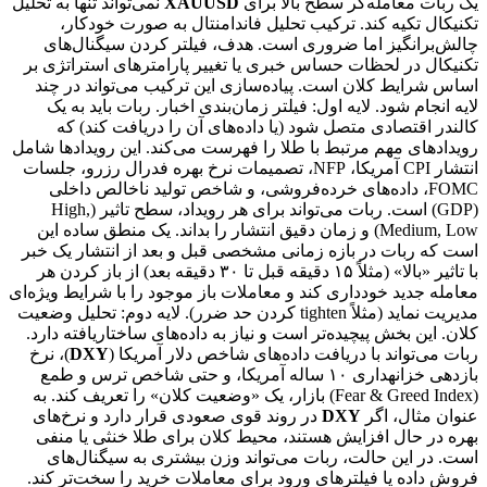
یک ربات معامله‌گر سطح بالا برای
XAUUSD
نمی‌تواند تنها به تحلیل
تکنیکال تکیه کند. ترکیب تحلیل فاندامنتال به صورت خودکار،
چالش‌برانگیز اما ضروری است. هدف، فیلتر کردن سیگنال‌های
تکنیکال در لحظات حساس خبری یا تغییر پارامترهای استراتژی بر
اساس شرایط کلان است. پیاده‌سازی این ترکیب می‌تواند در چند
لایه انجام شود. لایه اول: فیلتر زمان‌بندی اخبار. ربات باید به یک
کالندر اقتصادی متصل شود (یا داده‌های آن را دریافت کند) که
رویدادهای مهم مرتبط با طلا را فهرست می‌کند. این رویدادها شامل
انتشار CPI آمریکا، NFP، تصمیمات نرخ بهره فدرال رزرو، جلسات
FOMC، داده‌های خرده‌فروشی، و شاخص تولید ناخالص داخلی
(GDP) است. ربات می‌تواند برای هر رویداد، سطح تاثیر (High,
Medium, Low) و زمان دقیق انتشار را بداند. یک منطق ساده این
است که ربات در بازه زمانی مشخصی قبل و بعد از انتشار یک خبر
با تاثیر «بالا» (مثلاً ۱۵ دقیقه قبل تا ۳۰ دقیقه بعد) از باز کردن هر
معامله جدید خودداری کند و معاملات باز موجود را با شرایط ویژه‌ای
مدیریت نماید (مثلاً tighten کردن حد ضرر). لایه دوم: تحلیل وضعیت
کلان. این بخش پیچیده‌تر است و نیاز به داده‌های ساختاریافته دارد.
ربات می‌تواند با دریافت داده‌های شاخص دلار آمریکا (
DXY
)، نرخ
بازدهی خزانهداری ۱۰ ساله آمریکا، و حتی شاخص ترس و طمع
(Fear & Greed Index) بازار، یک «وضعیت کلان» را تعریف کند. به
عنوان مثال، اگر
DXY
در روند قوی صعودی قرار دارد و نرخ‌های
بهره در حال افزایش هستند، محیط کلان برای طلا خنثی یا منفی
است. در این حالت، ربات می‌تواند وزن بیشتری به سیگنال‌های
فروش داده یا فیلترهای ورود برای معاملات خرید را سخت‌تر کند.