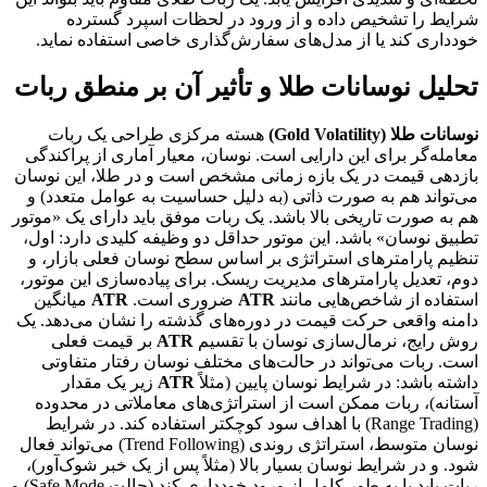
شرایط را تشخیص داده و از ورود در لحظات اسپرد گسترده
خودداری کند یا از مدل‌های سفارش‌گذاری خاصی استفاده نماید.
تحلیل نوسانات طلا و تأثیر آن بر منطق ربات
نوسانات طلا (Gold Volatility)
هسته مرکزی طراحی یک ربات
معامله‌گر برای این دارایی است. نوسان، معیار آماری از پراکندگی
بازدهی قیمت در یک بازه زمانی مشخص است و در طلا، این نوسان
می‌تواند هم به صورت ذاتی (به دلیل حساسیت به عوامل متعدد) و
هم به صورت تاریخی بالا باشد. یک ربات موفق باید دارای یک «موتور
تطبیق نوسان» باشد. این موتور حداقل دو وظیفه کلیدی دارد: اول،
تنظیم پارامترهای استراتژی بر اساس سطح نوسان فعلی بازار، و
دوم، تعدیل پارامترهای مدیریت ریسک. برای پیاده‌سازی این موتور،
استفاده از شاخص‌هایی مانند
ATR
ضروری است.
ATR
میانگین
دامنه واقعی حرکت قیمت در دوره‌های گذشته را نشان می‌دهد. یک
روش رایج، نرمال‌سازی نوسان با تقسیم
ATR
بر قیمت فعلی
است. ربات می‌تواند در حالت‌های مختلف نوسان رفتار متفاوتی
داشته باشد: در شرایط نوسان پایین (مثلاً
ATR
زیر یک مقدار
آستانه)، ربات ممکن است از استراتژی‌های معاملاتی در محدوده
(Range Trading) با اهداف سود کوچکتر استفاده کند. در شرایط
نوسان متوسط، استراتژی روندی (Trend Following) می‌تواند فعال
شود. و در شرایط نوسان بسیار بالا (مثلاً پس از یک خبر شوک‌آور)،
ربات باید یا به طور کامل از ورود خودداری کند (حالت Safe Mode) و