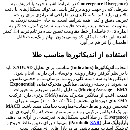
Convergence Divergence)
در شرایط اشباع خرید یا فروش، به
شرطی که در جهت روند بزرگتر باشد، می‌تواند سیگنال‌های با دقت
بالاتری تولید کند. نکته کلیدی در طراحی استراتژی برای ربات،
تعریف دقیق و کمی همه شرایط است. به جای «قیمت نزدیک به
مقاومت است»، باید نوشت: «قیمت بسته شدن کندل، حداکثر به
اندازه ۰.۵٪ فاصله از خط مقاومت تعیین شده در تایم‌فریم H4 کمتر
باشد». این دقت، امکان کدنویسی بدون ابهام و بک‌تست قابل
اطمینان را فراهم می‌آورد.
استفاده از اندیکاتورها مناسب طلا
انتخاب
اندیکاتورها (Indicators)
مناسب برای تحلیل
XAUUSD
باید
با در نظر گرفتن رفتار روندی و نوسانی این دارایی انجام شود.
اندیکاتورها به سه دسته کلی روندنما، نوسان‌نما، و حجمی تقسیم
می‌شوند. در دسته روندنما،
میانگین متحرک نمایی (Exponential
Moving Average – EMA)
به دلیل واکنش سریع‌تر به تغییرات
قیمت، اغلب از میانگین متحرک ساده (SMA) برتری دارد. ترکیب
EMA های دوره‌های مختلف (مثلاً ۲۰، ۵۰، ۱۰۰) می‌تواند برای
تشخیص روند و نقاط حمایت/مقاومت دینامیک مفید باشد.
MACD
نیز یک اندیکاتور ترکیبی روند و مومنتوم است که واگرایی‌های آن
(Divergence) در طلا اغلب سیگنال‌های قدرتمندی را ارائه می‌دهند.
پارابولیک سار (Parabolic
SAR
)
می‌تواند برای تعیین نقاط خروج و
تریلینگ استاپ مفید باشد، اما در بازارهای رنج ممکن است