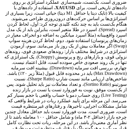
ضروری است. بک‌تست، شبیه‌سازی عملکرد استراتژی بر روی
داده‌های تاریخی است. برای
XAUUSD
، استفاده از داده‌های با
کیفیت بالا (تایک دیتا یا حداقل M1 دیتا) حیاتی است، زیرا بسیاری از
استراتژی‌ها بر اساس حرکت‌های درون‌روزی طراحی می‌شوند.
هنگام بک‌تست باید به چند نکته کلیدی توجه کرد: اول، لحاظ کردن
اسپرد (Spread). اسپرد در طلا متغیر است، بنابراین باید از یک مدل
اسپرد واقع‌بینانه (مثلاً اسپرد میانگین به اضافه دو انحراف معیار در
زمان‌های پرنوسان) استفاده شود. دوم، لحاظ کردن هزینه سوآپ
(Swap) اگر معاملات بیش از یک روز باز می‌مانند. سوم، آزمودن
استراتژی در شرایط مختلف بازار: روندهای صعودی قوی، روندهای
نزولی قوی، و بازارهای رنج و پرنوسش (Choppy). یک استراتژی که
تنها در یک روند صعودی خاص سودده است، قابل اعتماد نیست.
چهارم، بررسی افت سرمایه (Drawdown). بیشینه افت سرمایه
(Max Drawdown) باید در محدوده قابل قبول (مثلاً زیر ۲۰٪) باشد.
شاخص‌های ارزیابی مانند نسبت شارپ (Sharpe Ratio)، نسبت
سورتینو (Sortino Ratio)، و تعداد معاملات نیز باید تحلیل شوند. پس
از بک‌تست موفق، نوبت به فوروارد تست یا تست در بازار زنده
(Live Testing) روی حساب دمو یا حساب واقعی با حجم بسیار کم
می‌رسد. این مرحله برای تأیید عملکرد ربات در شرایط واقعی که
شامل مشکلات اجرایی، تأخیرها، و رفتارهای غیرمنتظره قیمت
است، ضروری است. مدت فوروارد تست باید حداقل معادل چندین
چرخه بازار (حداقل ۲-۳ ماه) و شامل حداقل ۱۰۰ معامله باشد تا از
نظر آماری معنی‌دار باشد. در این مرحله، ربات تحت نظارت کامل
قرار می‌گیرد و هرگونه باگ یا رفتار غیرمنتظره ثبت و برطرف