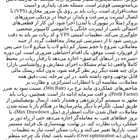
برنامه‌نویسی قوی‌تر است. مسئله بعدی، پایداری و امنیت
سخت‌افزاری است. ربات باید بر روی یک سرور مجازی (VPS) با
اتصال اینترنت پرسرعت و پایدار، ترجیحاً در نزدیکی سرورهای
بروکر (مثلاً در نیویورک یا لندن) اجرا شود. این کار از قطعی‌های
احتمالی ناشی از اینترنت خانگی یا خاموشی کامپیوتر شخصی
جلوگیری می‌کند. تنظیمات امنیتی VPS و کد ربات نیز باید به دقت
بررسی شود تا از دسترسی غیرمجاز محافظت گردد. از جنبه
معاملاتی، شروع با حجم بسیار کم (نانو لات یا میکرو لات) حتی پس
از فوروارد تست موفق، یک اقدام احتیاطی ضروری است. این دوره
«شیرجه در آب‌های کم‌عمق» اجازه می‌دهد تا رفتار ربات در محیط
کاملاً واقعی (با تمام مشکلات اجرای سفارش و روانشناسی بازار)
برای چند هفته دیگر زیر نظر گرفته شود، بدون آنکه ریسک مالی
قابل توجهی وجود داشته باشد. در این مرحله، ثبت دقیق همه
معاملات، مقایسه آن با انتظارات استراتژی، و نظارت بر
شاخص‌های عملکردی مانند نرخ برد (Win Rate)، نسبت سود به ضرر
(Profit Factor)، و افت سرمایه ادامه دار است. همچنین، ربات باید
مجهز به سیستم گزارش‌دهی و هشدار باشد. ارسال نوتیفیکیشن از
طریق ایمیل، تلگرام یا دیگر پیام‌رسان‌ها در هنگام باز یا بسته شدن
معاملات، فعال شدن حالت اضطراری (مثل Max Drawdown)، یا
بروز خطاهای فنی، به معامله‌گر اجازه می‌دهد حتی از راه دور بر
عملکرد ربات نظارت کند. در نهایت، بهینه‌سازی یک فرآیند مستمر
است. بازارها تغییر می‌کنند و ربات ممکن است نیاز به تنظیمات
دوره‌ای (نه Over-optimization) داشته باشد. ایجاد یک چرخه منظم