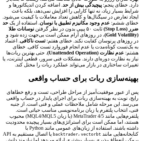
دارد. خطای پنجم:
پیچیدگی بیش از حد
. اضافه کردن اندیکاتورها و
شرایط بسیار زیاد، نه تنها کارایی را افزایش نمی‌دهد، بلکه باعث
ایجاد تعارض در سیگنال‌ها و کاهش تعداد معاملات با کیفیت می‌شود.
خطای ششم:
عدم وجود مکانیزم تطبیق با نوسان
. استفاده از یک
حد
ضرر (Stop Loss)
ثابت ۵۰ پیپی بدون در نظر گرفتن
نوسانات طلا
(Gold Volatility)
، در روزهای آرام ممکن است بی‌جهت زده شود و
در روزهای پرنوسان کفایت نکند. خطای هفتم:
تست ناکافی
. اعتماد
به بک‌تست کوتاه‌مدت یا عدم انجام فوروارد تست کافی. خطای
هشتم:
عدم نظارت (Unattended Operation)
. حتی بهترین ربات‌ها
نیاز به نظارت دوره‌ای دارند. مشکلات فنی سرور، قطعی اینترنت، یا
تغییرات ساختاری در بازار می‌تواند عملکرد ربات را مختل کند.
بهینه‌سازی ربات برای حساب واقعی
پس از عبور موفقیت‌آمیز از مراحل طراحی، تست و رفع خطاهای
رایج، نوبت به بهینه‌سازی ربات برای اجرای پایدار در حساب واقعی
می‌رسد. این مرحله شامل ملاحظات عملی و فنی است. از جنبه
فنی، انتخاب پلتفرم یا زبان برنامه‌نویسی مناسب حیاتی است.
پلتفرم‌هایی مانند MetaTrader 4/5 (با زبان MQL4/MQL5) محبوب
هستند، اما ممکن است برای استراتژی‌های بسیار پیچیده محدودیت
داشته باشند. استفاده از زبان‌های عمومی مانند Python با
کتابخانه‌هایی مانند
،
یا اتصال مستقیم به API
backtrader
vectorbt
بروکر، انعطاف‌پذیری بسیار بیشتری ارائه می‌دهد اما نیازمند دانش