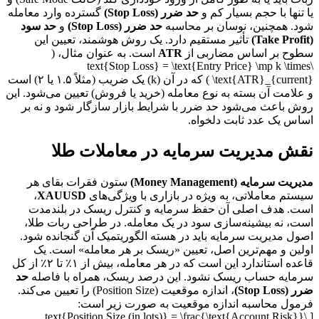
یا تنها با حجم بسیار کم و
حد ضرر (Stop Loss)
گسترده وارد معامله
شود. همچنین، نوسان بر محاسبه
حد ضرر (Stop Loss)
و
حد سود
(Take Profit)
تأثیر مستقیم دارد. یک روش هوشمند، تعیین این
سطوح بر اساس مضاربی از
ATR
است. به عنوان مثال، (
\text{Stop Loss} = \text{Entry Price} \mp k \times
\text{ATR}_{current} ) که در آن (k) یک ضریب (مثلاً ۱.۵ یا ۲) است
و علامت آن بسته به نوع معامله (خرید یا فروش) تعیین می‌شود. این
روش باعث می‌شود حد ضرر با شرایط بازار سازگار شود و نه بر
اساس یک عدد ثابت دلخواه.
نقش مدیریت سرمایه در معاملات طلا
مدیریت سرمایه (Money Management)
ستون فقرات بقای هر
سیستم معاملاتی، به ویژه در بازاری با ویژگی‌های
XAUUSD
،
است. هدف اصلی آن حفظ سرمایه و کنترل ریسک در بلندمدت
است، نه بیشینه‌سازی سود در یک معامله. در طراحی ربات طلا،
اصول مدیریت سرمایه باید در هسته الگوریتمیک آن گنجانده شود.
اولین و مهم‌ترین اصل، تعیین «ریسک بر هر معامله» است. یک
قاعده استاندارد این است که در هر معامله، بیش از ۱٪ تا ۲٪ از کل
سرمایه حساب ریسک نشود. این درصد ریسک، همراه با فاصله
حد
ضرر (Stop Loss)
، اندازه موقعیت (Position Size) را تعیین می‌کند.
فرمول محاسبه اندازه موقعیت به صورت زیر است:
[ \text{Position Size (in lots)} = \frac{\text{Account Risk}}