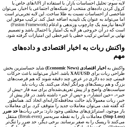
لایه سوم: تحلیل احساسات بازار. با استفاده از APIهای خاص یا
کرول کردن داده‌های منتخب از شبکه‌های اجتماعی یا اخبار، می‌توان
شاخصی از احساسات نسبت به طلا ساخت. این لایه تجربی‌تر است
اما می‌تواند به عنوان یک تاییدیه اضافه عمل کند. ترکیب موفق این
لایه‌ها نیازمند یک چارچوب وزندهی و ادغام (Fusion Framework)
است که در آن خروجی هر لایه یک امتیاز یا احتمال باشد و تصمیم
نهایی بر اساس ترکیب خطی یا غیرخطی این امتیازات گرفته شود.
واکنش ربات به اخبار اقتصادی و داده‌های
مهم
واکنش به
اخبار اقتصادی (Economic News)
شاید حساسترین بخش
طراحی ربات برای
XAUUSD
باشد. اخبار می‌توانند باعث حرکات
قیمتی چند ده دلاری در عرض چند دقیقه شوند که هم فرصت‌های
بزرگ و هم ریسک‌های ویرانگر ایجاد می‌کنند. یک ربات باید
سیاست‌های واضح و از پیش تعریف‌شده‌ای برای سه فاز «پیش از
خبر»، «حین انتشار»، و «پس از خبر» داشته باشد. در فاز پیش از
خبر، ربات معمولاً باید حالت محافظه‌کارانه‌ای اتخاذ کند. همانطور
که گفته شد، می‌توان معاملات جدید را متوقف کرد. برای معاملات
باز موجود، استراتژی‌های مختلفی وجود دارد: برخی ربات‌ها
حد ضرر
(Stop Loss)
معاملات باز را به نقطه سربه‌سر (Break-even) منتقل
می‌کنند تا ریسک را به صفر برسانند. برخی دیگر، حد ضرر را تنگ‌تر