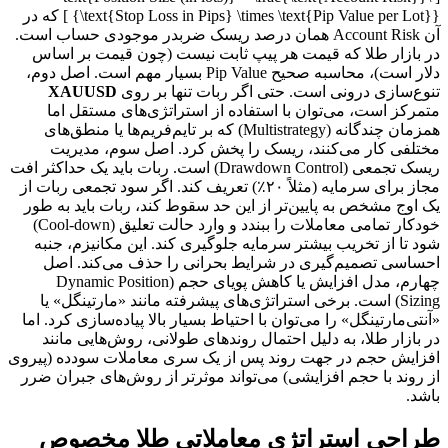
{\text{Stop Loss in Pips} \times \text{Pip Value per Lot}} ] که در
آن Account Risk همان درصد ریسک ضربدر موجودی حساب است.
در بازار طلا که قیمت هر پیپ ثابت نیست (چون قیمت بر اساس
دلار است)، محاسبه صحیح Pip Value بسیار مهم است. اصل دوم،
تنوع‌سازی درونی است. حتی اگر ربات تنها بر روی
XAUUSD
متمرکز است، می‌توان با استفاده از استراتژی‌های مستقل اما
همزمان چندگانه (Multistrategy) که بر تایم‌فریم‌ها یا منطق‌های
مختلفی کار می‌کنند، ریسک را پخش کرد. اصل سوم، مدیریت
ریسک تجمعی (Drawdown Control) است. ربات باید یک حداکثر افت
مجاز برای سرمایه (مثلاً ۲۰٪) تعریف کند. اگر سود تجمعی ربات از
یک اوج مشخص به پایین‌تر از این حد سقوط کند، ربات باید به طور
خودکار تمامی معاملات را ببندد و وارد حالت تعلیق (Cool-down)
شود تا از تخریب بیشتر سرمایه جلوگیری کند. این مکانیزم، جنبه
احساسی تصمیم‌گیری در شرایط بحرانی را حذف می‌کند. اصل
چهارم، مدل افزایش یا کاهش پویای حجم (Dynamic Position
Sizing) است. برخی استراتژی‌های پیشرفته مانند «مارتینگل» یا
«آنتی‌مارتینگل» را می‌توان با احتیاط بسیار بالا پیاده‌سازی کرد. اما
در بازار طلا، به دلیل احتمال روندهای طولانی، روش‌هایی مانند
افزایش حجم در جهت روند پس از یک سری معاملات سودده (پیروی
از روند با حجم افزایشی) می‌تواند موثرتر از روش‌های جبران ضرر
باشد.
طراحی استراتژی معاملاتی طلا مخصوص