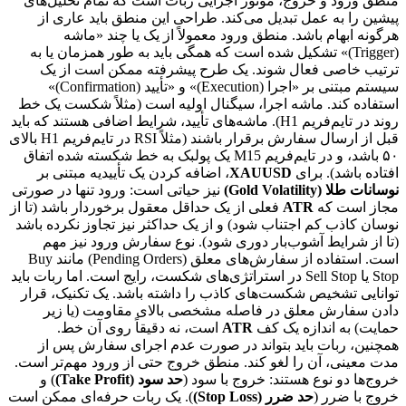
منطق ورود و خروج، موتور اجرایی ربات است که تمام تحلیل‌های
پیشین را به عمل تبدیل می‌کند. طراحی این منطق باید عاری از
هرگونه ابهام باشد. منطق ورود معمولاً از یک یا چند «ماشه
(Trigger)» تشکیل شده است که همگی باید به طور همزمان یا به
ترتیب خاصی فعال شوند. یک طرح پیشرفته ممکن است از یک
سیستم مبتنی بر «اجرا (Execution)» و «تأیید (Confirmation)»
استفاده کند. ماشه اجرا، سیگنال اولیه است (مثلاً شکست یک خط
روند در تایم‌فریم H1). ماشه‌های تأیید، شرایط اضافی هستند که باید
قبل از ارسال سفارش برقرار باشند (مثلاً RSI در تایم‌فریم H1 بالای
۵۰ باشد، و در تایم‌فریم M15 یک پولبک به خط شکسته شده اتفاق
افتاده باشد). برای
XAUUSD
، اضافه کردن یک تأییدیه مبتنی بر
نوسانات طلا (Gold Volatility)
نیز حیاتی است: ورود تنها در صورتی
مجاز است که
ATR
فعلی از یک حداقل معقول برخوردار باشد (تا از
نوسان کاذب کم اجتناب شود) و از یک حداکثر نیز تجاوز نکرده باشد
(تا از شرایط آشوب‌بار دوری شود). نوع سفارش ورود نیز مهم
است. استفاده از سفارش‌های معلق (Pending Orders) مانند Buy
Stop یا Sell Stop در استراتژی‌های شکست، رایج است. اما ربات باید
توانایی تشخیص شکست‌های کاذب را داشته باشد. یک تکنیک، قرار
دادن سفارش معلق در فاصله مشخصی بالای مقاومت (یا زیر
حمایت) به اندازه یک کف
ATR
است، نه دقیقاً روی آن خط.
همچنین، ربات باید بتواند در صورت عدم اجرای سفارش پس از
مدت معینی، آن را لغو کند. منطق خروج حتی از ورود مهم‌تر است.
خروج‌ها دو نوع هستند: خروج با سود (
حد سود (Take Profit)
) و
خروج با ضرر (
حد ضرر (Stop Loss)
). یک ربات حرفه‌ای ممکن است