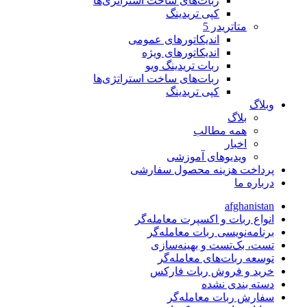
ربات‌های ساخت استراتژی‌ها
کپی تریدینگ
متاتريدر 5
اندیکاتورهای عمومی
اندیکاتورهای ویژه
ربات تریدینگ ویو
ربات‌های ساخت استراتژی‌ها
کپی تریدینگ
وبلاگ
بلاگ
همه مطالب
اخبار
ویدیوهای آموزشی
پرداخت هزینه محصول سفارشی
درباره ما
afghanistan
انواع ربات و اکسپرت معامله‌گر
برنامه‌نویسی ربات معامله‌گر
تست، بک‌تست و بهینه‌سازی
توسعه ربات‌های معامله‌گر
خرید و فروش ربات فارکس
دسته بندی نشده
سفارش ربات معامله‌گر