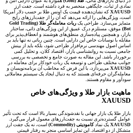
در دنیای بازارهای مالی،
طلا (Gold)
همواره به عنوان دارایی امن و
نمادی از ثبات، جایگاهی منحصر به فرد داشته است. جفت ارز
XAUUSD
که نشان‌دهنده قیمت یک اونس طلا بر حسب دلار آمریکا
است، ویژگی‌هایی را ارائه می‌دهد که آن را از جفت‌ارزهای رایج
متمایز می‌سازد. طراحی یک
ربات معامله‌گر طلا (Gold Trading
Bot)
موفق، مستلزم درک عمیق از این ویژگی‌های ذاتی، ساختار
بازار، و همچنین پیاده‌سازی منطق‌های هوشمند و انعطاف‌پذیر برای
مقابله با نوسانات خاص این دارایی است. چنین رباتی نه تنها باید بر
اساس اصول مهندسی نرم‌افزار طراحی شود، بلکه باید از بینش
جامعی نسبت به روانشناسی بازار، اقتصاد کلان، و تحلیل کمی
برخوردار باشد. این مقاله به صورت جامع و تخصصی به بررسی
جوانب مختلف طراحی و توسعه یک ربات خودکار برای معامله در
XAUUSD
می‌پردازد، با این فرض که مخاطب آن برنامه‌نویسان و
معامله‌گران حرفه‌ای هستند که به دنبال ایجاد یک سیستم معاملاتی
سودآور و مقاوم هستند.
ماهیت بازار طلا و ویژگی‌های خاص
XAUUSD
بازار طلا یک بازار جهانی با نقدشوندگی بسیار بالا است که تحت تأثیر
عوامل گسترده‌تری نسبت به جفت‌ارزهای معمول قرار می‌گیرد.
XAUUSD
یک نماد
کامودیتی (Commodity)
است، نه یک جفت ارز
متشکل از دو اقتصاد. این تمایز اساسی منجر به رفتار قیمتی