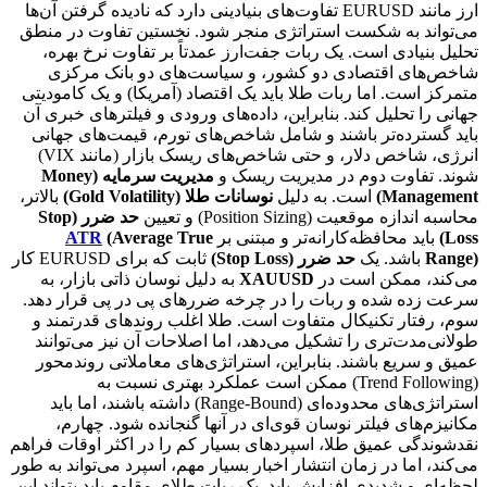
ارز مانند EURUSD تفاوت‌های بنیادینی دارد که نادیده گرفتن آن‌ها
می‌تواند به شکست استراتژی منجر شود. نخستین تفاوت در منطق
تحلیل بنیادی است. یک ربات جفت‌ارز عمدتاً بر تفاوت نرخ بهره،
شاخص‌های اقتصادی دو کشور، و سیاست‌های دو بانک مرکزی
متمرکز است. اما ربات طلا باید یک اقتصاد (آمریکا) و یک کامودیتی
جهانی را تحلیل کند. بنابراین، داده‌های ورودی و فیلترهای خبری آن
باید گسترده‌تر باشند و شامل شاخص‌های تورم، قیمت‌های جهانی
انرژی، شاخص دلار، و حتی شاخص‌های ریسک بازار (مانند VIX)
شوند. تفاوت دوم در مدیریت ریسک و
مدیریت سرمایه (Money
Management)
است. به دلیل
نوسانات طلا (Gold Volatility)
بالاتر،
محاسبه اندازه موقعیت (Position Sizing) و تعیین
حد ضرر (Stop
Loss)
باید محافظه‌کارانه‌تر و مبتنی بر
(Average True
ATR
Range)
باشد. یک
حد ضرر (Stop Loss)
ثابت که برای EURUSD کار
می‌کند، ممکن است در
XAUUSD
به دلیل نوسان ذاتی بازار، به
سرعت زده شده و ربات را در چرخه ضررهای پی در پی قرار دهد.
سوم، رفتار تکنیکال متفاوت است. طلا اغلب روندهای قدرتمند و
طولانی‌مدت‌تری را تشکیل می‌دهد، اما اصلاحات آن نیز می‌توانند
عمیق و سریع باشند. بنابراین، استراتژی‌های معاملاتی روندمحور
(Trend Following) ممکن است عملکرد بهتری نسبت به
استراتژی‌های محدوده‌ای (Range-Bound) داشته باشند، اما باید
مکانیزم‌های فیلتر نوسان قوی‌ای در آنها گنجانده شود. چهارم،
نقدشوندگی عمیق طلا، اسپردهای بسیار کم را در اکثر اوقات فراهم
می‌کند، اما در زمان انتشار اخبار بسیار مهم، اسپرد می‌تواند به طور
لحظه‌ای و شدیدی افزایش یابد. یک ربات طلای مقاوم باید بتواند این