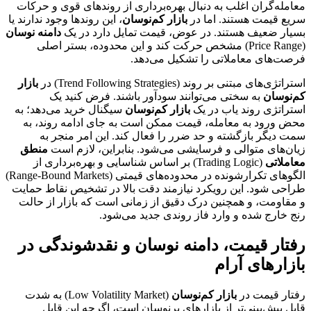
معامله‌گران اغلب به دنبال بهره‌برداری از روند‌های قوی و حرکات
سریع قیمت هستند. اما در
بازار کم‌نوسان
، این روند‌ها وجود ندارند یا
بسیار ضعیف هستند. در عوض، قیمت تمایل دارد در یک
دامنه نوسان
(Price Range) مشخص حرکت کند و این محدوده، بستر اصلی
فرصت‌های معاملاتی را تشکیل می‌دهد.
استراتژی‌های مبتنی بر روند (Trend Following Strategies) در
بازار
کم‌نوسان
به سختی می‌توانند سودآور باشند. فرض کنید یک
استراتژی روند یاب در یک
بازار کم‌نوسان
سیگنال خرید می‌دهد؛ به
محض ورود به معامله، قیمت ممکن است به جای ادامه روند، به
سمت دیگر بازگشته و حد ضرر را فعال کند. این امر منجر به
زیان‌های متوالی و فرسایشی می‌شود. بنابراین، لازم است
منطق
معاملاتی
(Trading Logic) بر اساس شناسایی و بهره‌برداری از
الگوهای تکرارشونده در محدوده‌های قیمتی (Range-Bound Markets)
طراحی شود. این رویکرد نیازمند دقت بالا در تشخیص نقاط حمایت
و مقاومت، و همچنین درک دقیق از زمانی است که بازار از حالت
رنج خارج شده و وارد فاز روندی جدید می‌شود.
رفتار قیمت، دامنه نوسان و نقدشوندگی در
بازارهای آرام
رفتار قیمت در
بازار کم‌نوسان
(Low Volatility Market) به شدت
قابل پیش‌بینی‌تر از بازارهای پرنوسان است، اگرچه این قابل