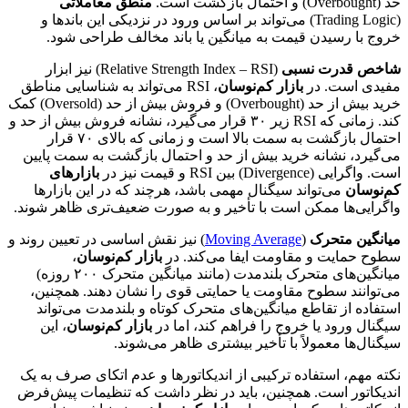
حد (Overbought) و احتمال بازگشت است.
منطق معاملاتی
(Trading Logic) می‌تواند بر اساس ورود در نزدیکی این باندها و
خروج با رسیدن قیمت به میانگین یا باند مخالف طراحی شود.
شاخص قدرت نسبی
(Relative Strength Index – RSI) نیز ابزار
مفیدی است. در
بازار کم‌نوسان
، RSI می‌تواند به شناسایی مناطق
خرید بیش از حد (Overbought) و فروش بیش از حد (Oversold) کمک
کند. زمانی که RSI زیر ۳۰ قرار می‌گیرد، نشانه فروش بیش از حد و
احتمال بازگشت به سمت بالا است و زمانی که بالای ۷۰ قرار
می‌گیرد، نشانه خرید بیش از حد و احتمال بازگشت به سمت پایین
است. واگرایی (Divergence) بین RSI و قیمت نیز در
بازارهای
کم‌نوسان
می‌تواند سیگنال مهمی باشد، هرچند که در این بازارها
واگرایی‌ها ممکن است با تأخیر و به صورت ضعیف‌تری ظاهر شوند.
میانگین متحرک
(
Moving Average
) نیز نقش اساسی در تعیین روند و
سطوح حمایت و مقاومت ایفا می‌کند. در
بازار کم‌نوسان
،
میانگین‌های متحرک بلندمدت (مانند میانگین متحرک ۲۰۰ روزه)
می‌توانند سطوح مقاومت یا حمایتی قوی را نشان دهند. همچنین،
استفاده از تقاطع میانگین‌های متحرک کوتاه و بلندمدت می‌تواند
سیگنال ورود یا خروج را فراهم کند، اما در
بازار کم‌نوسان
، این
سیگنال‌ها معمولاً با تأخیر بیشتری ظاهر می‌شوند.
نکته مهم، استفاده ترکیبی از اندیکاتورها و عدم اتکای صرف به یک
اندیکاتور است. همچنین، باید در نظر داشت که تنظیمات پیش‌فرض