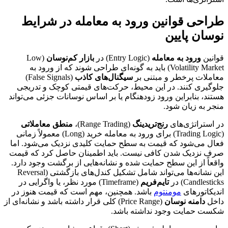
طراحی قوانین ورود به معامله در شرایط
نوسان پایین
قوانین
ورود به معامله
(Entry Logic) در
بازار کم‌نوسان
(Low
Volatility Market) باید به گونه‌ای طراحی شوند که از ورود به
معاملات پرخطر و مبتنی بر
سیگنال‌های کاذب
(False Signals)
جلوگیری کنند. در این محیط، حرکت‌های قیمتی کوچک و تدریجی
هستند، بنابراین ورود زودهنگام یا بر اساس نوسانات جزئی می‌تواند
منجر به زیان شود.
در استراتژی‌های
رنج‌تریدینگ
(Range Trading)،
منطق معاملاتی
(Trading Logic) برای ورود به معامله خرید (Long) معمولاً زمانی
فعال می‌شود که قیمت به سطح حمایت کلیدی نزدیک می‌شود. اما
صرف نزدیک شدن کافی نیست. باید اطمینان حاصل کرد که قیمت
واقعاً از این سطح حمایت شده و نشانه‌هایی از برگشت وجود دارد.
این نشانه‌ها می‌تواند شامل تشکیل کندل‌های بازگشتی (Reversal
Candlesticks) در
تایم‌فریم
(Timeframe) مورد نظر، یا واگرایی در
اندیکاتورهای
مومنتوم
باشد. همچنین، مهم است که قیمت هنوز در
داخل
دامنه نوسان
(Price Range) کلی قرار داشته باشد و نشانه‌ای از
شکست حمایت وجود نداشته باشد.