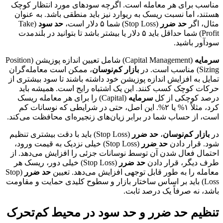
مناسب برای هر معامله است. اگرچه سودهای مورد انتظار کوچک
هستند، اما نسبت ریسک به ریوارد نیز باید منطقی باشد. به عنوان
مثال، اگر
حد ضرر
(Stop Loss) شما ۵ دلار است،
حد سود
(Take
Profit) شما حداقل باید ۵ دلار یا بیشتر باشد تا بتوانید در بلندمدت
سودآور باشید.
سرمایه
(Capital Management) شامل تعیین اندازه پوزیشن (Position
Sizing) مناسب است. در
بازار کم‌نوسان
، ممکن است معامله‌گران
تمایل به افزایش اندازه پوزیشن خود داشته باشند تا سود بیشتری از
حرکات کوچک کسب کنند. این یک اشتباه رایج است. همیشه باید
درصد کوچکی از کل
سرمایه
(Capital) را برای هر معامله ریسک
کرد، مثلاً ۱% یا ۲%. این اصل، حتی در شرایطی که نوسانات کم
است، از حساب شما در برابر زیان‌های زنجیره‌ای محافظت می‌کند.
در
بازار کم‌نوسان
،
حد ضرر
(Stop Loss) باید با دقت بیشتری تنظیم
شود. قرار دادن
حد ضرر
(Stop Loss) خیلی نزدیک به قیمت ورود،
احتمال فعال شدن آن توسط نوسانات جزئی را افزایش می‌دهد. از
طرف دیگر، قرار دادن
حد ضرر
(Stop Loss) خیلی دور، ریسک هر
معامله را به طور قابل توجهی افزایش می‌دهد. تعیین
حد ضرر
(Stop
Loss) باید بر اساس ساختار بازار و سطوح کلیدی حمایت و مقاومت
باشد، نه صرفاً یک درصد ثابت.
تنظیم حد ضرر و حد سود در محیط کم‌تحرک