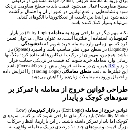
برای ورود به معامله فروش (Short)، قواعد مشابهی در نزدیکی
سطح مقاومت اعمال می‌شود. قیمت باید به سطح مقاومت نزدیک
شود و نشانه‌هایی از عدم توانایی در عبور از آن و احتمال برگشت
دیده شود. در اینجا نیز، تأییدیه از اندیکاتورها یا الگوهای کندلی
می‌تواند بسیار کمک‌کننده باشد.
نکته مهم دیگر در طراحی
ورود به معامله
(Entry Logic) در
بازار
کم‌نوسان
، استفاده از فیلترها است. به عنوان مثال، می‌توان تعیین
کرد که تنها زمانی وارد معامله خرید شویم که
نقدشوندگی
(Liquidity) در سطح مورد نظر مناسب باشد و اسپرد (Spread) باز
نباشد. همچنین، می‌توان از ترکیب اندیکاتورها استفاده کرد؛ مثلاً تنها
زمانی وارد معامله خرید شویم که قیمت در نزدیکی حمایت قرار
دارد و
RSI
همزمان در منطقه فروش بیش از حد (Oversold) باشد.
این فیلترها به دقت
منطق معاملاتی
(Trading Logic) را افزایش داده
و احتمال ورود به معاملات زیان‌ده را کاهش می‌دهند.
طراحی قوانین خروج از معامله با تمرکز بر
سودهای کوچک و پایدار
قوانین
خروج از معامله
(Exit Logic) در
بازار کم‌نوسان
(Low
Volatility Market) باید به گونه‌ای طراحی شوند که بر کسب سودهای
کوچک اما پایدار تمرکز داشته باشند. در این بازارها، انتظار حرکات
بزرگ قیمت و سودهای چند ۱۰ درصدی در یک معامله، واقع‌بینانه