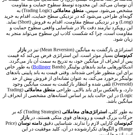
آن نوسان می‌کند. این محدوده توسط سطوح حمایت و مقاومت
مشخص می‌شود. سپس،
منطق معاملاتی
(Trading Logic) به
گونه‌ای طراحی می‌شود که در نزدیکی سطح حمایت، اقدام به خرید
(Long) و در نزدیکی سطح مقاومت، اقدام به فروش (Short) نماید.
این رویکرد نیازمند دقت بالا در شناسایی واقعی سطوح حمایت و
مقاومت است، چرا که شکست کاذب این سطوح می‌تواند منجر به
زیان شود.
استراتژی بازگشت به میانگین (Mean Reversion) نیز در
بازار
کم‌نوسان
بسیار موثر است. این استراتژی فرض می‌کند که قیمت
پس از انحراف از میانگین خود، به تدریج به سمت آن باز می‌گردد.
اندیکاتورهایی مانند باندهای بولینگر (
Bollinger
Bands) به طور خاص
برای این منظور طراحی شده‌اند. وقتی قیمت به باند پایینی باندهای
بولینگر برخورد می‌کند، به عنوان نشانه‌ای از فروش بیش از حد
(Oversold) تلقی شده و انتظار بازگشت به سمت میانگین وجود
دارد، و بالعکس برای باند بالایی. طراحی
منطق معاملاتی
(Trading
Logic) در این حالت باید بر اساس آستانه‌های مشخصی از انحراف از
میانگین باشد.
به طور کلی،
استراتژی‌های معاملاتی
(Trading Strategies) که بر
حرکات بزرگ قیمت و روند‌های قوی متکی هستند، در
بازار
کم‌نوسان
کارایی لازم را ندارند. شناسایی دقیق
دامنه نوسان
(Price
Range) و الگوهای تکرارشونده در آن، کلید موفقیت در این
استراتژی‌ها است.