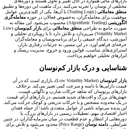
بازارهای مالی همواره در حال تغییر و تحول هستند و دوره‌های
مختلفی از نوسان را تجربه می‌کنند. درک ماهیت این دوره‌ها و تطبیق
منطق معاملاتی
(Trading Logic) با آن‌ها، یکی از کلیدی‌ترین عوامل
موفقیت برای معامله‌گران، به‌خصوص فعالان در حوزه
معامله‌گری
الگوریتمی
(Algorithmic Trading) محسوب می‌شود. این مقاله به
صورت جامع به طراحی
منطق معاملاتی
برای
بازار کم‌نوسان
(Low
Volatility Market) می‌پردازد و تلاش دارد تا با رویکردی تحلیلی و
آموزشی، دیدگاه عمیقی را برای برنامه‌نویسان و معامله‌گران
حرفه‌ای فراهم آورد. در این مسیر، به جزئیات رفتاری بازار،
استراتژی‌های مناسب، قوانین ورود و خروج، مدیریت ریسک و
ابزارهای تحلیلی خواهیم پرداخت.
شناسایی و درک بازار کم‌نوسان
بازار کم‌نوسان
(Low Volatility Market)، بازاری است که در آن
قیمت دارایی‌ها با دامنه و سرعت کمی تغییر می‌کند. برخلاف
بازارهای پرنوسان که شاهد حرکات شارپ و ناگهانی قیمت،
جهش‌های بزرگ و افت‌های شدید هستیم، در بازارهای آرام، قیمت
در یک محدوده مشخص و با حرکات تدریجی و کوچک حرکت می‌کند.
این پدیده می‌تواند ناشی از عوامل متعددی باشد؛ از جمله فقدان
اخبار اقتصادی مهم، تعطیلات رسمی در بازارهای بزرگ، یا
دوره‌هایی از انتظار و عدم قطعیت در میان سرمایه‌گذاران. در چنین
شرایطی،
دامنه نوسان
(Price Range) محدود می‌شود و تلاش برای