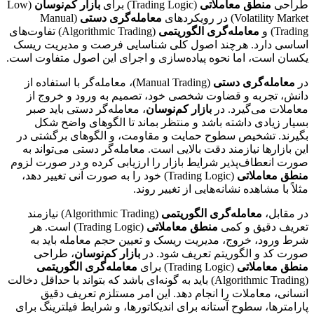
طراحی
منطق معاملاتی
(Trading Logic) برای
بازار کم‌نوسان
(Low
Volatility Market) در رویکردهای
معامله‌گری دستی
(Manual
Trading) و
معامله‌گری الگوریتمی
(Algorithmic Trading) تفاوت‌های
اساسی دارد. هرچند اصول کلی شناسایی فرصت و مدیریت ریسک
یکسان است، اما نحوه پیاده‌سازی و اجرای این اصول متفاوت است.
در
معامله‌گری دستی
(Manual Trading)، معامله‌گر با استفاده از
دانش، تجربه و قضاوت شخصی خود، تصمیم به ورود و خروج از
معاملات می‌گیرد. در
بازار کم‌نوسان
، معامله‌گر دستی باید صبر
بسیار زیادی داشته باشد و منتظر بماند تا الگوهای واضح شکل
بگیرند. تشخیص سطوح حمایت و مقاومت، و الگوهای برگشتی در
این بازارها نیازمند دقت بالایی است. معامله‌گر دستی می‌تواند به
صورت انعطاف‌پذیر شرایط بازار را ارزیابی کرده و در صورت لزوم
منطق معاملاتی
(Trading Logic) خود را به صورت آنی تغییر دهد،
مثلاً با مشاهده نشانه‌هایی از تغییر روند.
در مقابل،
معامله‌گری الگوریتمی
(Algorithmic Trading) نیازمند
تعریف دقیق و کمی
منطق معاملاتی
(Trading Logic) است. هر
شرط ورود، خروج، مدیریت ریسک و تعیین حجم معامله باید به
صورت کد و الگوریتم تعریف شود. در
بازار کم‌نوسان
، طراحی
منطق معاملاتی
(Trading Logic) برای
معامله‌گری الگوریتمی
(Algorithmic Trading) باید به گونه‌ای باشد که بتواند با حداقل دخالت
انسانی، معاملات را انجام دهد. این امر مستلزم تعریف دقیق
پارامترها، سطوح آستانه برای اندیکاتورها، و شرایط فیلترینگ برای