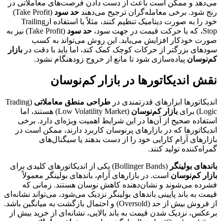
می‌دهد و ممکن است باعث از دست دادن فرصت‌های معاملاتی در
رنج شود. برخی معامله‌گران ترجیح می‌دهند
حد سود
(Take Profit)
خود را به صورت دینامیک تنظیم کنند، مثلاً با استفاده ازTrailing
Stop، که با حرکت قیمت در جهت سود،
حد سود
(Take Profit) نیز به
صورت خودکار افزایش می‌یابد. این روش می‌تواند به کسب
سودهای بزرگتر از حرکات کوچک کمک کند، اما باید با دقت در
بازار
کم‌نوسان
پیاده‌سازی شود تا مانع از خروج زودهنگام نشود.
نقش اندیکاتورها در بازار کم‌نوسان
اندیکاتورها ابزارهای قدرتمندی در
طراحی منطق معاملاتی
(Trading
Logic) برای
بازار کم‌نوسان
(Low Volatility Market) هستند، اما
استفاده صحیح از آن‌ها در این شرایط اهمیت ویژه‌ای دارد. برخی
اندیکاتورها که در بازارهای پرنوسان کاربرد دارند، ممکن است در
بازارهای آرام کارایی خود را از دست بدهند یا سیگنال‌های
گمراه‌کننده تولید کنند.
باندهای بولینگر
(Bollinger Bands) یکی از اندیکاتورهای کلیدی برای
بازار کم‌نوسان
است. در بازارهای آرام، باندهای بولینگر معمولاً
فشرده می‌شوند و نشان‌دهنده کاهش نوسان هستند. زمانی که
قیمت به باند پایینی باندهای بولینگر نزدیک می‌شود، می‌تواند نشانه‌ای
از فروش بیش از حد (Oversold) و احتمال بازگشت به میانگین باشد.
برعکس، نزدیک شدن قیمت به باند بالایی، نشانه‌ای از خرید بیش از