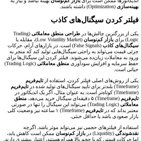
اندیکاتورها ممکن است برای
بازار کم‌نوسان
بهینه نباشد و نیاز به
بهینه‌سازی
(Optimization) داشته باشند.
فیلتر کردن سیگنال‌های کاذب
یکی از بزرگترین چالش‌ها در
طراحی منطق معاملاتی
(Trading
Logic) برای
بازار کم‌نوسان
(Low Volatility Market)، مقابله با
سیگنال‌های کاذب
(False Signals) است. در بازارهای آرام، حرکات
جزئی قیمت می‌تواند به راحتی سیگنال‌هایی تولید کند که منجر به
ورود به معاملات زیان‌ده می‌شوند. فیلتر کردن این سیگنال‌ها برای
حفظ سرمایه و افزایش سودآوری
منطق معاملاتی
(Trading Logic)
حیاتی است.
یکی از روش‌های اصلی فیلتر کردن، استفاده از
تایم‌فریم
(Timeframe) بلندتر برای تأیید سیگنال‌های تولید شده در
تایم‌فریم
(Timeframe) کوتاه‌تر است. به عنوان مثال، اگر یک اندیکاتور در
تایم‌فریم
(Timeframe) ۵ دقیقه‌ای سیگنال خرید می‌دهد،
منطق
معاملاتی
(Trading Logic) می‌تواند این سیگنال را تنها در صورتی
معتبر بداند که در
تایم‌فریم
(Timeframe) ۱ ساعته نیز وضعیت کلی
بازار صعودی باشد یا حداقل خنثی.
استفاده از فیلترهای حجمی نیز می‌تواند موثر باشد. اگرچه
نقدشوندگی
(Liquidity) در
بازار کم‌نوسان
ممکن است کاهش یابد،
اما حرکات قیمتی که با حجم بالا همراه هستند، اعتبار بیشتری دارند.