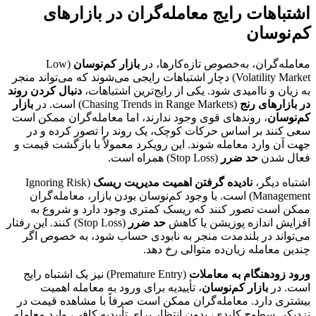
اشتباهات رایج معامله‌گران در بازارهای
کم‌نوسان
معامله‌گران، به‌خصوص تازه‌کارها، در
بازار کم‌نوسان
(Low
Volatility Market) دچار اشتباهات رایجی می‌شوند که می‌تواند منجر
به زیان و ناامیدی شود. یکی از رایج‌ترین اشتباهات،
دنبال کردن روند
در بازارهای رنج
(Chasing Trends in Range Markets) است. در
بازار
کم‌نوسان
، روند‌های قوی وجود ندارند، اما معامله‌گران ممکن است
سعی کنند بر اساس حرکات کوچک، یک روند را تصور کرده و در
جهت آن وارد معامله شوند. این رویکرد معمولاً با بازگشت قیمت و
فعال شدن
حد ضرر
(Stop Loss) همراه است.
اشتباه دیگر،
نادیده گرفتن اهمیت مدیریت ریسک
(Ignoring Risk
Management) است. با وجود کم‌نوسان بودن بازار، معامله‌گران
ممکن است تصور کنند که ریسک کمتری وجود دارد و شروع به
افزایش اندازه پوزیشن یا کاهش
حد ضرر
(Stop Loss) کنند. این رفتار
می‌تواند در بلندمدت منجر به نابودی حساب شود، به خصوص اگر
چندین معامله زیان‌ده متوالی رخ دهد.
ورود زودهنگام به معاملات
(Premature Entry) نیز یک اشتباه رایج
است. در
بازار کم‌نوسان
، تأییدیه برای ورود به معامله اهمیت
بیشتری دارد. معامله‌گران ممکن است صرفاً با مشاهده قیمت در
نزدیکی سطوح کلیدی، بدون انتظار برای تأییدیه کافی، وارد معامله