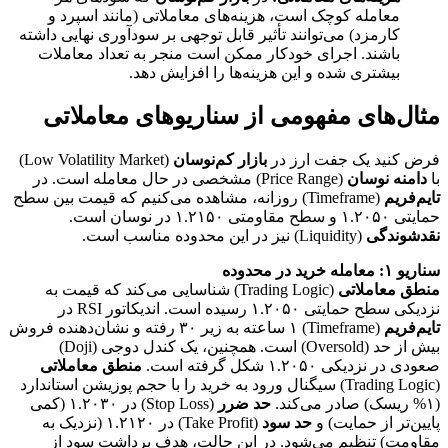
معامله کوچک است، هزینه‌های معاملاتی (مانند اسپرد و
کارمزد) می‌توانند تأثیر قابل توجهی بر سودآوری نهایی داشته
باشند. اجرای خودکار ممکن است منجر به تعداد معاملات
بیشتری شده و این هزینه‌ها را افزایش دهد.
مثال‌های مفهومی از سناریوهای معاملاتی
فرض کنید یک جفت ارز در
بازار کم‌نوسان
(Low Volatility Market)
با
دامنه نوسان
(Price Range) مشخصی در حال معامله است. در
تایم‌فریم
(Timeframe) روزانه، مشاهده می‌کنیم که قیمت بین سطح
حمایتی ۱.۲۰۵۰ و سطح مقاومتی ۱.۲۱۵۰ در نوسان است.
نقدشوندگی
(Liquidity) نیز در این محدوده مناسب است.
سناریو ۱: معامله خرید در محدوده
منطق معاملاتی
(Trading Logic) شناسایی می‌کند که قیمت به
نزدیکی سطح حمایتی ۱.۲۰۵۰ رسیده است. اندیکاتور RSI در
تایم‌فریم
(Timeframe) ۱ ساعته به زیر ۳۰ رفته و نشان‌دهنده فروش
بیش از حد (Oversold) است. همچنین، یک کندل دوجی (Doji)
صعودی در نزدیکی ۱.۲۰۵۰ شکل گرفته است.
منطق معاملاتی
(Trading Logic) سیگنال ورود به خرید را با حجم پوزیشن استاندارد
(۱% ریسک) صادر می‌کند.
حد ضرر
(Stop Loss) در ۱.۲۰۳۰ (کمی
پایین‌تر از حمایت) و
حد سود
(Take Profit) در ۱.۲۱۲۰ (نزدیک به
مقاومت) تنظیم می‌شود. در این حالت، هدف برداشت سود از