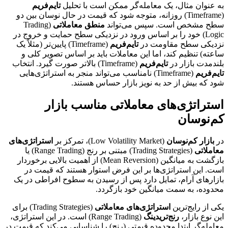
به عنوان مثال، یک معامله‌گر ممکن است با تحلیل
تایم‌فریم
(Timeframe) روزانه، متوجه شود که قیمت در حال نوسان بین دو
سطح مشخص است. سپس می‌تواند
منطق معاملاتی
(Trading
Logic) خود را بر اساس ورود در نزدیکی سطح حمایت و خروج در
نزدیکی سطح مقاومت در
تایم‌فریم
(Timeframe) پایین‌تر (مثلاً یک
ساعته) تنظیم کند، اما این معاملات باید بر اساس تصویر کلی و
بلندمدت بازار در
تایم‌فریم
(Timeframe) بالاتر صورت گیرد. انتخاب
تایم‌فریم
(Timeframe) نامناسب می‌تواند منجر به استراتژی‌هایی
شود که بیش از حد به نویز بازار حساس هستند.
استراتژی‌های معاملاتی مناسب بازار
کم‌نوسان
در
بازار کم‌نوسان
(Low Volatility Market)، تمرکز بر
استراتژی‌های
معاملاتی
(Trading Strategies) مبتنی بر رنج (Range Trading) یا
بازگشت به میانگین (Mean Reversion) از اهمیت بالایی برخوردار
است. این استراتژی‌ها بر این فرض استوار هستند که قیمت در
بازارهای آرام، تمایل دارد پس از رسیدن به سطوح افراطی در یک
محدوده، به سمت میانگین خود بازگردد.
یکی از رایج‌ترین
استراتژی‌های معاملاتی
(Trading Strategies) برای
این نوع بازار،
رنج‌تریدینگ
(Range Trading) است. در این استراتژی،
معامله‌گر ابتدا محدوده قیمتی (رنج) را شناسایی می‌کند که قیمت در