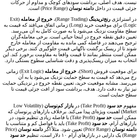
نیست. هدف اصلی، برداشت سودهای کوچک و مداوم از حرکات
جزئی قیمت در داخل
دامنه نوسان
(Price Range) است.
در استراتژی
رنج‌تریدینگ
(Range Trading)،
خروج از معامله
(Exit
Logic) برای موقعیت خرید (Long) زمانی اتفاق می‌افتد که قیمت به
سطح مقاومت نزدیک می‌شود یا به صورت کامل به آن می‌رسد.
تعیین دقیق نقطه خروج در اینجا حیاتی است. برخی معامله‌گران
ترجیح می‌دهند در فاصله کمی مانده به مقاومت از معامله خارج
شوند تا از ریسک برگشت ناگهانی قیمت جلوگیری کنند. برخی دیگر
ممکن است منتظر بمانند تا قیمت واقعاً به مقاومت برخورد کند. این
انتخاب به میزان ریسک‌پذیری و دقت شناسایی سطوح بستگی دارد.
برای موقعیت فروش (Short)،
خروج از معامله
(Exit Logic) زمانی
رخ می‌دهد که قیمت به سطح حمایت نزدیک می‌شود یا به آن
می‌رسد. مشابه موقعیت خرید، تعیین نقطه خروج در نزدیکی حمایت
نیز نیاز به دقت دارد. هدف، برداشت سود از افت جزئی قیمت تا
سطح حمایت است.
مفهوم
حد سود
(Take Profit) در
بازار کم‌نوسان
(Low Volatility
Market) اهمیت ویژه‌ای پیدا می‌کند. برخلاف بازارهای پرنوسان که
ممکن است
حد سود
(Take Profit) با فاصله زیادی تنظیم شود، در
بازارهای آرام،
حد سود
(Take Profit) باید با فواصل کم و متناسب با
دامنه نوسان
(Price Range) تعیین شود. مثلاً اگر
دامنه نوسان
(Price
Range) یک دارایی در بازارهای آرام ۱۰ دلار است، تنظیم
حد سود