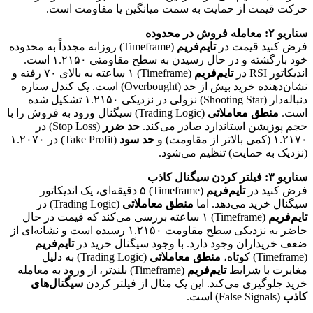
حرکت قیمت از حمایت به سمت میانگین یا مقاومت است.
سناریو ۲: معامله فروش در محدوده
فرض کنید قیمت در
تایم‌فریم
(Timeframe) روزانه مجدداً به محدوده
خود بازگشته و در حال رسیدن به سطح مقاومتی ۱.۲۱۵۰ است.
اندیکاتور RSI در
تایم‌فریم
(Timeframe) ۱ ساعته به بالای ۷۰ رفته و
نشان‌دهنده خرید بیش از حد (Overbought) است. یک کندل ستاره
دنباله‌دار (Shooting Star) نزولی در نزدیکی ۱.۲۱۵۰ تشکیل شده
است.
منطق معاملاتی
(Trading Logic) سیگنال ورود به فروش را با
حجم پوزیشن استاندارد صادر می‌کند.
حد ضرر
(Stop Loss) در
۱.۲۱۷۰ (کمی بالاتر از مقاومت) و
حد سود
(Take Profit) در ۱.۲۰۷۰
(نزدیک به حمایت) تنظیم می‌شود.
سناریو ۳: فیلتر کردن سیگنال کاذب
فرض کنید در
تایم‌فریم
(Timeframe) ۵ دقیقه‌ای، یک اندیکاتور
سیگنال خرید می‌دهد. اما
منطق معاملاتی
(Trading Logic) در
تایم‌فریم
(Timeframe) ۱ ساعته بررسی می‌کند که قیمت در حال
حاضر به نزدیکی سطح مقاومت ۱.۲۱۵۰ رسیده است و نشانه‌ای از
ضعف خریداران وجود دارد. با وجود سیگنال خرید در
تایم‌فریم
(Timeframe) کوتاه،
منطق معاملاتی
(Trading Logic) به دلیل
مغایرت با شرایط
تایم‌فریم
(Timeframe) بلندتر، از ورود به معامله
خرید جلوگیری می‌کند. این یک مثال از فیلتر کردن
سیگنال‌های
کاذب
(False Signals) است.