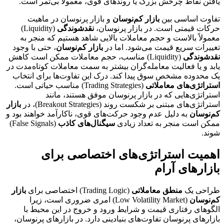
یافتن نقاط چرخش بزرگ یا روند‌های قوی، معمولاً بی‌ثمر است.
تفاوت اساسی بین
بازار کم‌نوسان
و بازار پرنوسان در ماهیت
حرکات قیمتی است. در بازار پرنوسان،
نقدشوندگی
(Liquidity)
معمولاً بالاست و حجم معاملات بالایی شاهد هستیم که منجر به
تغییرات سریع قیمت می‌شود. اما در
بازار کم‌نوسان
، حتی با وجود
نقدشوندگی
(Liquidity) مناسب، حجم معاملات ممکن است کاهش
یابد و یا فعالیت معامله‌گران بیشتر به سمت معاملات کوتاه‌مدت در
یک محدوده مشخص سوق پیدا کند. درک این تفاوت‌ها برای انتخاب
استراتژی‌های معاملاتی
(Trading Strategies) مناسب حیاتی است.
استراتژی‌هایی که در بازار پرنوسان موفق هستند، مانند
استراتژی‌های مبتنی بر شکست روند (Breakout Strategies)، در
بازار
کم‌نوسان
به دلیل عدم وجود حرکت‌های قوی، ناکارآمد خواهند بود و
ممکن است منجر به تعداد زیادی
سیگنال‌های کاذب
(False Signals)
شوند.
اهمیت استراتژی‌های اختصاصی برای
بازارهای آرام
طراحی یک
منطق معاملاتی
(Trading Logic) اختصاصی برای
بازار
کم‌نوسان
(Low Volatility Market) امری ضروری است، زیرا
الگوهای رفتاری قیمت و شرایط ورود و خروج در این محیط با
بازارهای پرنوسان تفاوت‌های بنیادینی دارد. در بازارهای پرنوسان،