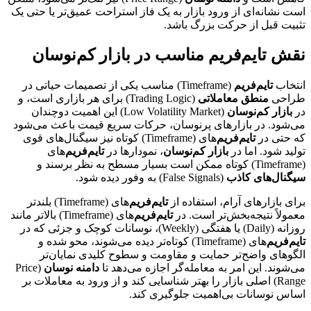
است نشانه‌ای از ورود بازار به یک فاز استراحت عمیق‌تر یا حتی یک
تثبیت قبل از حرکت بزرگ باشد.
نقش تایم‌فریم مناسب در بازار کم‌نوسان
انتخاب
تایم‌فریم
(Timeframe) مناسب یکی از تصمیمات حیاتی در
طراحی
منطق معاملاتی
(Trading Logic) برای هر بازاری است، و
در
بازار کم‌نوسان
(Low Volatility Market) این اهمیت دوچندان
می‌شود. در بازارهای پرنوسان، حرکات سریع قیمت باعث می‌شود
که حتی در
تایم‌فریم
‌های (Timeframe) کوتاه نیز سیگنال‌های قوی
تولید شود. اما در
بازار کم‌نوسان
، نمودارها در
تایم‌فریم
‌های
(Timeframe) کوتاه ممکن است بسیار مسطح به نظر برسند و
سیگنال‌های کاذب
(False Signals) به وفور دیده شود.
برای بازارهای آرام، استفاده از
تایم‌فریم
‌های (Timeframe) بلندتر
معمولاً نتیجه‌بخش‌تر است. در
تایم‌فریم
‌های (Timeframe) بالاتر مانند
روزانه (Daily) یا هفتگی (Weekly)، نوسانات کوچک و جزئی که در
تایم‌فریم
‌های (Timeframe) کوتاه‌تر دیده می‌شوند، محو شده و
الگوهای واضح‌تر حمایت و مقاومت و سطوح کلیدی نمایان‌تر
می‌شوند. این امر به معامله‌گر اجازه می‌دهد تا
دامنه نوسان
(Price
Range) اصلی بازار را بهتر شناسایی کند و از ورود به معاملات بر
اساس نوسانات بی‌اهمیت جلوگیری کند.