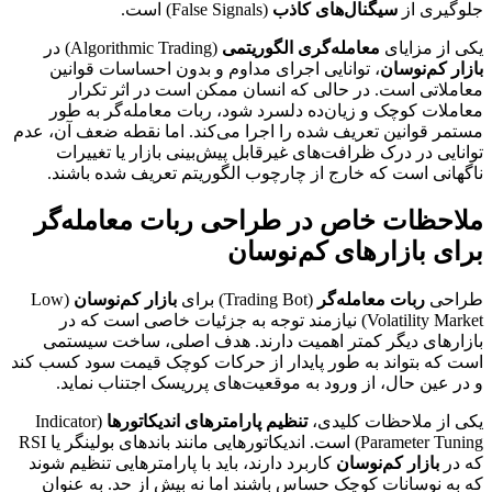
جلوگیری از
سیگنال‌های کاذب
(False Signals) است.
یکی از مزایای
معامله‌گری الگوریتمی
(Algorithmic Trading) در
بازار کم‌نوسان
، توانایی اجرای مداوم و بدون احساسات قوانین
معاملاتی است. در حالی که انسان ممکن است در اثر تکرار
معاملات کوچک و زیان‌ده دلسرد شود، ربات معامله‌گر به طور
مستمر قوانین تعریف شده را اجرا می‌کند. اما نقطه ضعف آن، عدم
توانایی در درک ظرافت‌های غیرقابل پیش‌بینی بازار یا تغییرات
ناگهانی است که خارج از چارچوب الگوریتم تعریف شده باشند.
ملاحظات خاص در طراحی ربات معامله‌گر
برای بازارهای کم‌نوسان
طراحی
ربات معامله‌گر
(Trading Bot) برای
بازار کم‌نوسان
(Low
Volatility Market) نیازمند توجه به جزئیات خاصی است که در
بازارهای دیگر کمتر اهمیت دارند. هدف اصلی، ساخت سیستمی
است که بتواند به طور پایدار از حرکات کوچک قیمت سود کسب کند
و در عین حال، از ورود به موقعیت‌های پرریسک اجتناب نماید.
یکی از ملاحظات کلیدی،
تنظیم پارامترهای اندیکاتورها
(Indicator
Parameter Tuning) است. اندیکاتورهایی مانند باندهای بولینگر یا RSI
که در
بازار کم‌نوسان
کاربرد دارند، باید با پارامترهایی تنظیم شوند
که به نوسانات کوچک حساس باشند اما نه بیش از حد. به عنوان