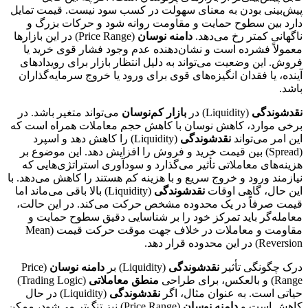
پیش‌بینی بودن به معنای سهولت در کسب سود نیست. قیمت تمایل
دارد بین سطوح حمایت و مقاومت روانه شود و حرکات بزرگ و
ناگهانی کمتر رخ می‌دهد.
دامنه نوسان
(Price Range) در این بازارها
معمولاً فشرده است و نشان‌دهنده عدم وجود فشار قوی خرید یا
فروش. این وضعیت می‌تواند به دلیل انتظار بازار برای رویدادهای
آینده، یا فقدان انگیزه‌های قوی برای ورود یا خروج سرمایه‌گذاران
باشد.
نقدشوندگی
(Liquidity) در
بازار کم‌نوسان
می‌تواند متغیر باشد. در
برخی موارد، کاهش نوسان با کاهش حجم معاملات همراه است که
این امر می‌تواند
نقدشوندگی
(Liquidity) را کاهش دهد و اسپرد
(Spread) بین قیمت خرید و فروش را افزایش دهد. این موضوع بر
هزینه‌های معاملاتی تأثیر می‌گذارد و سودآوری استراتژی‌هایی که
نیازمند ورود و خروج سریع و با هزینه کم هستند را کاهش می‌دهد. با
این حال، گاهی اوقات
نقدشوندگی
(Liquidity) بالا باقی می‌ماند اما
قیمت صرفاً در یک محدوده مشخص حرکت می‌کند. در این حالت،
معامله‌گر باید تمرکز خود را بر شناسایی دقیق سطوح حمایت و
مقاومت و معاملات در خلاف جهت موقت حرکت قیمت (Mean
Reversion) در این محدوده قرار دهد.
درک چگونگی تأثیر
نقدشوندگی
(Liquidity) بر
دامنه نوسان
(Price
Range) و بالعکس، برای طراحی
منطق معاملاتی
(Trading Logic)
حیاتی است. به عنوان مثال، اگر
نقدشوندگی
(Liquidity) در حال
کاهش است و
دامنه نوسان
(Price Range) نیز تنگ‌تر می‌شود، ممکن