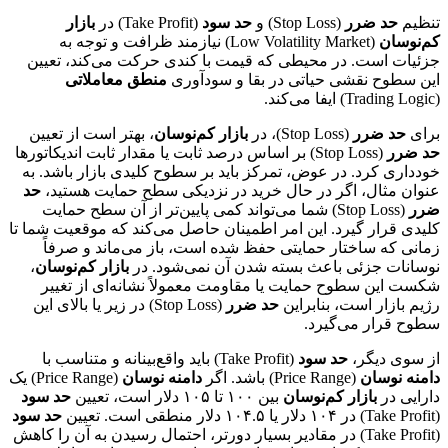
تنظیم
حد ضرر
(Stop Loss) و
حد سود
(Take Profit) در
بازار
کم‌نوسان
(Low Volatility Market) نیازمند ظرافت و توجه به
جزئیات است. در محیطی که قیمت با کندی حرکت می‌کند، تعیین
این سطوح نقشی حیاتی در بقا و سودآوری
منطق معاملاتی
(Trading Logic) ایفا می‌کند.
برای
حد ضرر
(Stop Loss)، در
بازار کم‌نوسان
، بهتر است از تعیین
حد ضرر
(Stop Loss) بر اساس درصد ثابت یا مقدار ثابت اندیکاتورها
خودداری کرد. در عوض، تمرکز باید بر سطوح کلیدی بازار باشد. به
عنوان مثال، اگر در حال خرید در نزدیکی سطح حمایت هستید،
حد
ضرر
(Stop Loss) شما می‌تواند کمی پایین‌تر از آن سطح حمایت
کلیدی قرار گیرد. این امر اطمینان حاصل می‌کند که موقعیت شما تا
زمانی که ساختار حمایتی حفظ شده است، باز می‌ماند و صرفاً
نوسانات جزئی باعث بسته شدن آن نمی‌شود. در
بازار کم‌نوسان
،
شکست این سطوح حمایت یا مقاومت معمولاً نشانه‌ای از تغییر
رژیم بازار است، بنابراین
حد ضرر
(Stop Loss) در زیر یا بالای این
سطوح قرار می‌گیرد.
از سوی دیگر،
حد سود
(Take Profit) باید واقع‌بینانه و متناسب با
دامنه نوسان
(Price Range) باشد. اگر
دامنه نوسان
(Price Range) یک
دارایی در
بازار کم‌نوسان
بین ۱۰۰ تا ۱۰۵ دلار است، تعیین
حد سود
(Take Profit) در ۱۰۴ دلار یا ۱۰۴.۵ دلار منطقی است. تعیین
حد سود
(Take Profit) در مقادیر بسیار دورتر، احتمال رسیدن به آن را کاهش