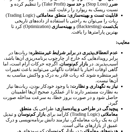
ضرر
(Stop Loss) و
حد سود
(Take Profit) را تنظیم کرده و
نسبت ریسک به ریوارد را رعایت کنند.
قابلیت تست و بهینه‌سازی:
منطق معاملاتی
(Trading Logic)
ربات را می‌توان به راحتی با استفاده از داده‌های تاریخی
بک‌تست
(Backtesting) و
بهینه‌سازی
(Optimization) کرد تا
بهترین پارامترها را یافت.
معایب:
عدم انعطاف‌پذیری در برابر شرایط غیرمنتظره:
ربات‌ها در
برابر رویدادهایی که خارج از چارچوب برنامه‌ریزی آن‌ها باشد،
آسیب‌پذیرند. در
بازار کم‌نوسان
، اگرچه حرکات آرام است، اما
گاهی اوقات اخبار یا اتفاقات ناگهانی می‌توانند باعث تغییرات
غیرمنتظره شوند که ربات قادر به درک و واکنش مناسب به
آن‌ها نیست.
نیاز به نگهداری و نظارت:
با وجود خودکار بودن، ربات‌ها نیاز
به نظارت مستمر دارند تا از عملکرد صحیح آن‌ها اطمینان
حاصل شود و در صورت بروز خطا، به سرعت مداخله صورت
گیرد.
پیچیدگی در طراحی و پیاده‌سازی:
طراحی یک
منطق
معاملاتی
(Trading Logic) کارآمد برای
بازار کم‌نوسان
و تبدیل
آن به یک ربات معامله‌گر، نیازمند دانش برنامه‌نویسی و درک
عمیق از بازارهای مالی است.
هزینه‌های معاملاتی:
در
بازار کم‌نوسان
که سودهای هر