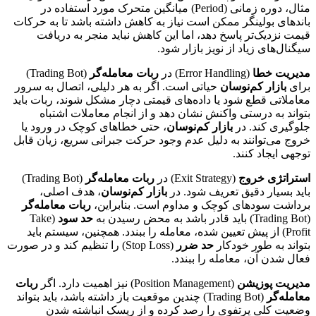
مثال، دوره زمانی (Period) میانگین متحرک مورد استفاده در
باندهای بولینگر ممکن است نیاز به کاهش داشته باشد تا به حرکات
قیمت نزدیک‌تر پاسخ دهد، اما این کاهش نباید منجر به دریافت
سیگنال‌های زیاد از نویز بازار شود.
مدیریت خطا
(Error Handling) در
ربات معامله‌گر
(Trading Bot)
برای
بازار کم‌نوسان
حیاتی است. اگر به هر دلیلی، اتصال به سرور
معاملاتی قطع شود یا داده‌های قیمتی دچار مشکل شوند، ربات باید
بتواند به درستی واکنش نشان دهد و از انجام معاملات اشتباه
جلوگیری کند. در
بازار کم‌نوسان
، حتی خطاهای کوچک در ورود یا
خروج می‌توانند به دلیل عدم وجود حرکت جبرانی سریع، زیان قابل
توجهی ایجاد کنند.
استراتژی خروج
(Exit Strategy) در
ربات معامله‌گر
(Trading Bot)
باید بسیار دقیق تعریف شود. در
بازار کم‌نوسان
، هدف اصلی،
برداشت سودهای کوچک و مداوم است. بنابراین،
ربات معامله‌گر
(Trading Bot) باید قادر باشد به محض رسیدن به
حد سود
(Take
Profit) از پیش تعیین شده، معامله را ببندد. همچنین، سیستم باید
بتواند به طور خودکار
حد ضرر
(Stop Loss) را تنظیم کند و در صورت
فعال شدن آن، معامله را ببندد.
مدیریت پوزیشن
(Position Management) نیز اهمیت دارد. اگر
ربات
معامله‌گر
(Trading Bot) چندین موقعیت باز داشته باشد، باید بتواند
وضعیت کلی پرتفوی را رصد کرده و از ریسک انباشته شدن