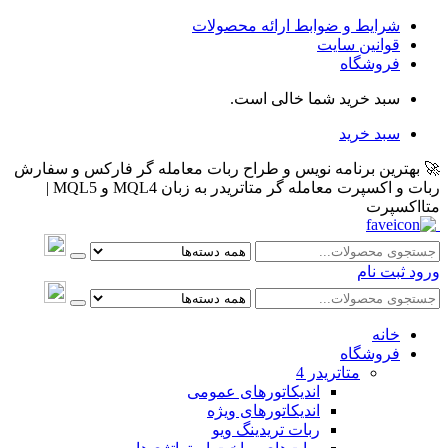
شرایط و ضوابط ارائه محصولات
قوانین سایت
فروشگاه
سبد خرید شما خالی است.
سبد خرید
🚀 بهترین برنامه نویس و طراح ربات معامله گر فارکس و سفارش
ربات و اکسپرت معامله گر متاتریدر به زبان MQL4 و MQL5 |
متااکسپرت
ورود
ثبت نام
خانه
فروشگاه
متاتريدر 4
اندیکاتورهای عمومی
اندیکاتورهای ویژه
ربات تریدینگ ویو