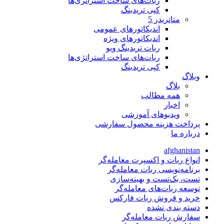
ربات‌های ساخت استراتژی‌ها
کپی تریدینگ
متاتريدر 5
اندیکاتورهای عمومی
اندیکاتورهای ویژه
ربات تریدینگ ویو
ربات‌های ساخت استراتژی‌ها
کپی تریدینگ
وبلاگ
بلاگ
همه مطالب
اخبار
ویدیوهای آموزشی
پرداخت هزینه محصول سفارشی
درباره ما
afghanistan
انواع ربات و اکسپرت معامله‌گر
برنامه‌نویسی ربات معامله‌گر
تست، بک‌تست و بهینه‌سازی
توسعه ربات‌های معامله‌گر
خرید و فروش ربات فارکس
دسته بندی نشده
سفارش ربات معامله‌گر