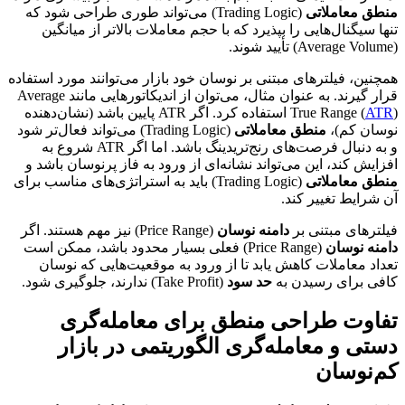
منطق معاملاتی
(Trading Logic) می‌تواند طوری طراحی شود که
تنها سیگنال‌هایی را بپذیرد که با حجم معاملات بالاتر از میانگین
(Average Volume) تأیید شوند.
همچنین، فیلترهای مبتنی بر نوسان خود بازار می‌توانند مورد استفاده
قرار گیرند. به عنوان مثال، می‌توان از اندیکاتورهایی مانند Average
ATR
True Range (
) استفاده کرد. اگر ATR پایین باشد (نشان‌دهنده
نوسان کم)،
منطق معاملاتی
(Trading Logic) می‌تواند فعال‌تر شود
و به دنبال فرصت‌های رنج‌تریدینگ باشد. اما اگر ATR شروع به
افزایش کند، این می‌تواند نشانه‌ای از ورود به فاز پرنوسان باشد و
منطق معاملاتی
(Trading Logic) باید به استراتژی‌های مناسب برای
آن شرایط تغییر کند.
فیلترهای مبتنی بر
دامنه نوسان
(Price Range) نیز مهم هستند. اگر
دامنه نوسان
(Price Range) فعلی بسیار محدود باشد، ممکن است
تعداد معاملات کاهش یابد تا از ورود به موقعیت‌هایی که نوسان
کافی برای رسیدن به
حد سود
(Take Profit) ندارند، جلوگیری شود.
تفاوت طراحی منطق برای معامله‌گری
دستی و معامله‌گری الگوریتمی در بازار
کم‌نوسان