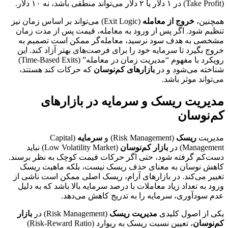
(Take Profit) در ۱ دلار یا ۲ دلار می‌تواند منطقی باشد، نه ۱۰ دلار.
همچنین،
خروج از معامله
(Exit Logic) می‌تواند بر اساس زمان نیز
تنظیم شود. اگر پس از ورود به معامله، قیمت پس از مدت زمان
مشخصی به هدف سود نرسید، معامله‌گر ممکن است تصمیم به
خروج بگیرد تا سرمایه خود را برای فرصت‌های بهتر آزاد کند. این
رویکرد با مفهوم “مدیریت زمان در معامله” (Time-Based Exits)
شناخته می‌شود و در
بازارهای کم‌نوسان
که حرکات کند هستند،
می‌تواند موثر باشد.
مدیریت ریسک و سرمایه در بازارهای
کم‌نوسان
مدیریت
ریسک
(Risk Management) و
سرمایه
(Capital
Management) در
بازار کم‌نوسان
(Low Volatility Market) نباید
دست‌کم گرفته شود، حتی اگر حرکات قیمت کوچک به نظر برسند.
کاهش نوسان به معنای حذف ریسک نیست، بلکه ماهیت ریسک
تغییر می‌کند. در بازارهای آرام، ریسک اصلی ممکن است ناشی از
ورود به تعداد زیاد معاملات با درصد سرمایه بالا باشد که به دلیل
عدم سودآوری، سرمایه را به تدریج کاهش می‌دهد.
یکی از اصول کلیدی
مدیریت ریسک
(Risk Management) در
بازار
کم‌نوسان
، تعیین نسبت ریسک به ریوارد (Risk-Reward Ratio)