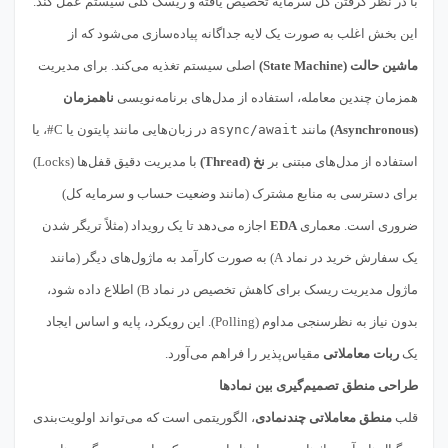
با در نظر گرفتن کل سرمایه تخصیص یافته و ریسک کلی سیستم عمل کند.
این بخش اغلب به صورت یک لایه جداگانه پیاده‌سازی می‌شود که از
ماشین حالت (State Machine)
اصلی سیستم تغذیه می‌کند. برای مدیریت
همزمان چندین معامله، استفاده از مدل‌های برنامه‌نویسی
ناهمزمان
(Asynchronous)
مانند
async/await
در زبان‌هایی مانند پایتون یا C#، یا
استفاده از مدل‌های مبتنی بر
نخ (Thread)
با مدیریت دقیق قفل‌ها (Locks)
برای دسترسی به منابع مشترک (مانند وضعیت حساب و سرمایه کل)
ضروری است. معماری
EDA
اجازه می‌دهد تا یک رویداد (مثلاً تریگر شدن
یک سفارش خرید در نماد A) به صورت کارآمد به ماژول‌های دیگر (مانند
ماژول مدیریت ریسک برای کاهش تخصیص در نماد B) اطلاع داده شود،
بدون نیاز به نظرسنجی مداوم (Polling). این رویکرد، پایه و اساس ایجاد
یک
ربات معاملاتی
مقیاس‌پذیر را فراهم می‌آورد.
طراحی منطق تصمیم‌گیری بین نمادها
قلب
منطق معاملاتی چندنمادی
، الگوریتمی است که می‌تواند اولویت‌بندی