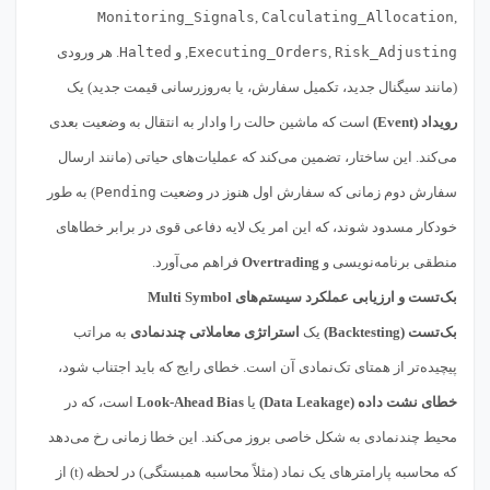
Monitoring_Signals
,
Calculating_Allocation
,
Risk_Adjusting
,
Executing_Orders
, و
Halted
. هر ورودی
(مانند سیگنال جدید، تکمیل سفارش، یا به‌روزرسانی قیمت جدید) یک
رویداد (Event)
است که ماشین حالت را وادار به انتقال به وضعیت بعدی
می‌کند. این ساختار، تضمین می‌کند که عملیات‌های حیاتی (مانند ارسال
سفارش دوم زمانی که سفارش اول هنوز در وضعیت
Pending
) به طور
خودکار مسدود شوند، که این امر یک لایه دفاعی قوی در برابر خطاهای
منطقی برنامه‌نویسی و
Overtrading
فراهم می‌آورد.
بک‌تست و ارزیابی عملکرد سیستم‌های Multi Symbol
بک‌تست (Backtesting)
یک
استراتژی معاملاتی چندنمادی
به مراتب
پیچیده‌تر از همتای تک‌نمادی آن است. خطای رایج که باید اجتناب شود،
خطای نشت داده (Data Leakage)
یا
Look-Ahead Bias
است، که در
محیط چندنمادی به شکل خاصی بروز می‌کند. این خطا زمانی رخ می‌دهد
که محاسبه پارامترهای یک نماد (مثلاً محاسبه همبستگی) در لحظه (t) از