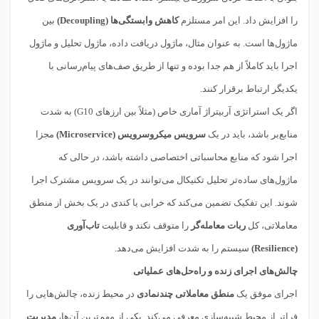
را افزایش داد. این امر مستلزم
کاهش وابستگی‌ها (Decoupling)
بین
ماژول‌ها است. به عنوان مثال، ماژول دریافت داده، ماژول تحلیل و ماژول
اجرا باید کاملاً از هم جدا بوده و تنها از طریق صف‌های پیام‌رسانی با
یکدیگر ارتباط برقرار کنند.
اگر یک استراتژی آربیتراژ آماری خاص (مثلاً بین ارزهای G10) به شدت
منابع‌بر باشد، باید در یک
سرویس میکروسرویس (Microservice)
مجزا
اجرا شود که منابع محاسباتی اختصاصی داشته باشد، در حالی که
ماژول‌های ساده‌تر تحلیل تکنیکال می‌توانند در یک سرویس مشترک اجرا
شوند. این تفکیک تضمین می‌کند که خرابی یا کندی در یک بخش از منطق
معاملاتی، کل
ربات معامله‌گر
را متوقف نکند و قابلیت
تاب‌آوری
(Resilience)
سیستم را به شدت افزایش می‌دهد.
چالش‌های اجرای زنده و راه‌حل‌های عملیاتی
اجرای موفق یک
منطق معاملاتی چندنمادی
در محیط زنده، چالش‌هایی را
فراتر از محیط شبیه‌سازی معرفی می‌کند. یکی از مهم‌ترین آن‌ها،
مدیریت