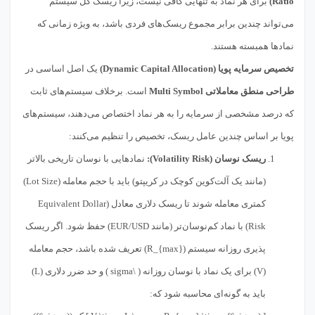
Ratio)
برای هر نماد به تنهایی کافی نیست، زیرا ریسک کل سیستم
می‌تواند چندین برابر مجموع ریسک‌های فردی باشد، به ویژه زمانی که
نمادها همبسته هستند.
تخصیص سرمایه پویا (Dynamic Capital Allocation)
یک اصل اساسی در
طراحی منطق معاملاتی Multi Symbol
است. برخلاف سیستم‌های ثابت
که درصد مشخصی از سرمایه را به هر نماد اختصاص می‌دهند، سیستم‌های
پویا بر اساس چندین عامل ریسک، تخصیص را تنظیم می‌کنند:
ریسک نوسان (Volatility Risk):
نمادهایی با نوسان تاریخی بالاتر
(مانند یک آلت‌کوین کوچک در کریپتو) باید با حجم معامله (Lot Size)
کمتری معامله شوند تا ریسک دلاری معادل (Equivalent Dollar
Risk) با نماد کم‌نوسان‌تر (مانند EUR/USD) حفظ شود. اگر ریسک
پذیری روزانه سیستم (R_{max}) تعریف شده باشد، حجم معامله
(V) برای یک نماد با نوسان روزانه ( \sigma ) و حد ضرر دلاری (L)
باید به گونه‌ای محاسبه شود که: