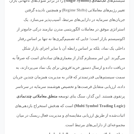
سیستم‌های
تک‌نمادی (Single Symbol)
را در برابر شوک‌های ناگهانی بازار،
تغییر رژیم‌های معاملاتی (Regime Shifts) و همچنین نادیده گرفتن
جریان‌های سرمایه در دارایی‌های مرتبط، آسیب‌پذیر می‌سازد. یک
استراتژی موفق در معاملات الگوریتمی مدرن نیازمند درکی جامع‌تر از
اکوسیستم بازار است؛ جایی که تصمیم‌گیری‌ها نه تنها بر اساس رفتار
داخلی یک نماد، بلکه بر اساس رابطه آن با سایر اجزای بازار شکل
می‌گیرند. این امر مستلزم گذار از معماری‌های ساده‌ای است که صرفاً به
دریافت داده و ارسال دستور خرید/فروش برای یک نماد می‌پردازند، به
سمت سیستم‌هایی قدرتمندتر که قادر به مدیریت همزمان چندین جریان
داده، ارزیابی متقابل فرصت‌ها و تخصیص هوشمند سرمایه در سرتاسر
پرتفوی هستند. این گذار، سنگ بنای توسعه
منطق معاملاتی چندنمادی
(Multi Symbol Trading Logic)
است که هدفش استخراج بازدهی‌های
اثبات‌شده از طریق ارزیابی مقایسه‌ای و مدیریت فعال ریسک در میان
مجموعه‌ای از دارایی‌های مرتبط است.