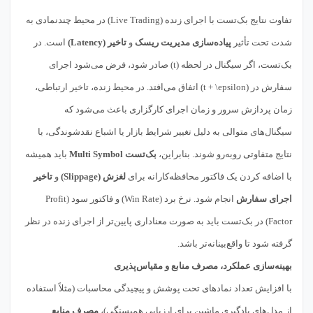
تفاوت نتایج بک‌تست با اجرای زنده (Live Trading) در محیط چندنمادی به
شدت تحت تأثیر
پیاده‌سازی مدیریت ریسک
و
تاخیر (Latency)
است. در
بک‌تست، اگر سیگنال در لحظه (t) صادر شود، فرض می‌شود اجرای
سفارش در (t + \epsilon) اتفاق می‌افتد. در محیط زنده، تاخیر ارتباطی،
زمان پردازش سرور و زمان اجرای کارگزاری باعث می‌شود که
سیگنال‌های متوالی به دلیل تغییر شرایط بازار یا اشباع نقدشوندگی، با
نتایج متفاوتی روبه‌رو شوند. بنابراین،
بک‌تست Multi Symbol
باید همیشه
با اضافه کردن یک فاکتور محافظه‌کارانه برای
لغزش (Slippage)
و
تاخیر
اجرای سفارش
انجام شود. نرخ برد (Win Rate) و فاکتور سود (Profit
Factor) در بک‌تست باید به صورت معناداری پایین‌تر از اجرای زنده در نظر
گرفته شود تا واقع‌بینانه‌تر باشد.
بهینه‌سازی عملکرد، مصرف منابع و مقیاس‌پذیری
با افزایش تعداد نمادهای تحت پوشش و پیچیدگی محاسبات (مثلاً استفاده
از مدل‌های یادگیری ماشین برای ارزیابی همبستگی)،
مصرف منابع