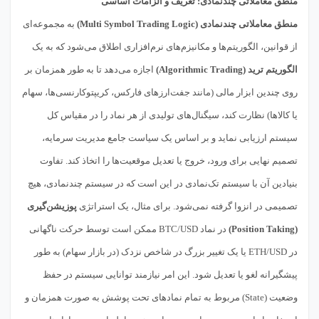
منطق معاملاتی چندنمادی: تعریف و الزامات اساسی
منطق معاملاتی چندنمادی (Multi Symbol Trading Logic)
به مجموعه‌ای
از قوانین، الگوریتم‌ها و مکانیزم‌های نرم‌افزاری اطلاق می‌شود که به یک
الگوریتم ترید (Algorithmic Trading)
اجازه می‌دهد تا به طور همزمان بر
روی چندین ابزار مالی (مانند جفت‌ارزهای فارکس، کریپتوکارنسی‌ها، سهام
یا کالاها) نظارت کند، سیگنال‌های تولیدی از هر نماد را در مقیاس کل
سیستم ارزیابی نماید و بر اساس یک سیاست جامع مدیریت سرمایه،
تصمیم نهایی برای ورود، خروج یا تعدیل موقعیت‌ها را اتخاذ کند. تفاوت
بنیادین آن با سیستم تک‌نمادی در این است که در سیستم چندنمادی، هیچ
تصمیمی در انزوا گرفته نمی‌شود. برای مثال، یک استراتژی
پوزیشن‌گیری
(Position Taking)
در نماد BTC/USD ممکن است توسط حرکت ناگهانی
در ETH/USD یا یک تغییر بزرگ در شاخص نزدک (در بازار سهام) به طور
پیشگیرانه لغو یا تعدیل شود. این امر نیازمند توانایی سیستم در حفظ
وضعیت (State) مربوط به تمام نمادهای تحت پوشش به صورت همزمان و