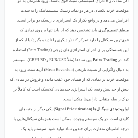
اگر نماد A و B دارای همبستگی مثبت قوی باشند، ورود همزمان به دو
موقعیت خرید یکسان در هر دو نماد، ریسک سیستماتیک را به شدت
افزایش می‌دهد و در واقع تکرار یک استراتژی با ریسک دو برابر است.
منطق تصمیم‌گیری
باید تشخیص دهد که آیا باید تنها بر روی نمادی که
قوی‌ترین سیگنال را دارد تمرکز کند (و دیگری را نادیده بگیرد) یا اینکه از
این همبستگی برای اجرای استراتژی‌های زوجی (Pairs Trading) استفاده
کند. در
Pairs Trading
بین نمادها (مثلاً EUR/USD و GBP/USD)، سیستم
به دنبال واگرایی از نسبت تاریخی (Mean Reversion) آن‌هاست. ورود به
موقعیت خرید در نمادی که از همتای خود عقب مانده و فروش در نمادی که
بیش از حد پیش رفته، یک استراتژی چندنمادی کلاسیک است که کاملاً بر
درک رابطه متقابل دارایی‌ها متکی است.
اولویت‌بندی سیگنال‌ها (Signal Prioritization)
یکی دیگر از جنبه‌های
کلیدی است. در یک سیستم پیچیده، ممکن است همزمان سیگنال‌هایی با
درجه اطمینان متفاوت برای چندین نماد تولید شود. سیستم باید یک