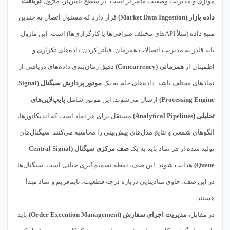
موازی و مدیریت وضعیت متمرکز است. در سطح پایین‌تر، ماژول
دریافت
داده بازار (Market Data Ingestion)
قرار دارد که مسئول اتصال به چندین
منبع داده (مثلاً APIهای مختلف صرافی‌ها یا کارگزاری‌ها) است. این ماژول
باید قادر به مدیریت اتصالات همزمان، فیلتر کردن داده‌های تکراری و
اطمینان از
همزمانی (Concurrency)
دقیق زمان‌بندی داده‌های دریافتی از
نمادهای مختلف باشد. داده‌های خام به یک
موتور پردازش سیگنال (Signal
Processing Engine)
ارسال می‌شوند. این موتور شامل
پایپ‌لاین‌های
تحلیلی (Analytical Pipelines)
مستقل برای هر نماد است که اندیکاتورها،
الگوهای شمعی و نتایج مدل‌های پیش‌بینی را محاسبه می‌کنند. سیگنال‌های
تولید شده از هر نماد باید به یک
صف مرکزی سیگنال (Central Signal
Queue)
هدایت شوند. این صف، نقطه تصمیم‌گیری حیاتی است. سیگنال‌ها
در این صف، حاوی متادیتایی درباره درجه قطعیت، تایم‌فریم و نماد مبدأ
هستند.
در مقابل،
مدیریت اجرای سفارش (Order Execution Management)
باید