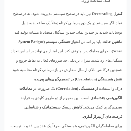
کنند، ممانعت ورزد.
کنترل Overtrading
نیز باید در سطح سیستم مدیریت شود، نه در سطح
نماد. اگر سیستم در یک دوره زمانی کوتاه (مثلاً یک ساعت) به دلیل
نوسانات شدید در چندین نماد، چندین سیگنال متضاد یا مشابه تولید کند،
ماشین حالت
باید بر اساس
امتیاز خستگی سیستم (System Fatigue
Score)
، اجرای معاملات را متوقف کند. این امتیاز می‌تواند بر اساس تعداد
سیگنال‌های رد شده، میزان نزدیکی حد ضررهای فعال به نقاط خروج و
همچنین فرکانس بالای ارسال سفارش در بازه زمانی کوتاه محاسبه شود.
نقش همبستگی (Correlation) در تصمیم‌گیری‌های پیچیده
درک و استفاده از
همبستگی (Correlation)
یک ضرورت در
معاملات
الگوریتمی چندنمادی
است. این مفهوم از دو طریق کلیدی به فرآیند
تصمیم‌گیری کمک می‌کند:
کاهش ریسک سیستماتیک
و
شناسایی
فرصت‌های آربیتراژ آماری
.
برای معامله‌گران الگوریتمی، همبستگی صرفاً یک عدد بین ۱+ و ۱- نیست،