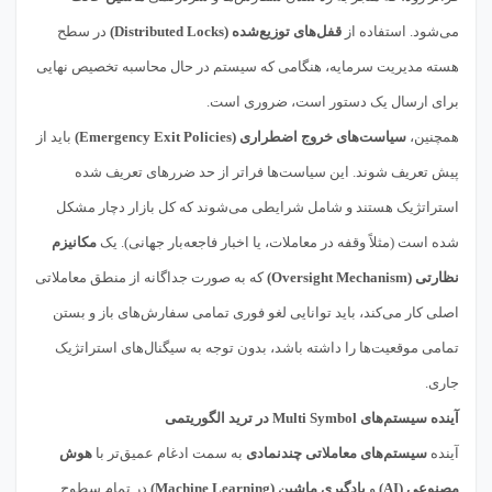
می‌شود. استفاده از
قفل‌های توزیع‌شده (Distributed Locks)
در سطح
هسته مدیریت سرمایه، هنگامی که سیستم در حال محاسبه تخصیص نهایی
برای ارسال یک دستور است، ضروری است.
همچنین،
سیاست‌های خروج اضطراری (Emergency Exit Policies)
باید از
پیش تعریف شوند. این سیاست‌ها فراتر از حد ضررهای تعریف شده
استراتژیک هستند و شامل شرایطی می‌شوند که کل بازار دچار مشکل
شده است (مثلاً وقفه در معاملات، یا اخبار فاجعه‌بار جهانی). یک
مکانیزم
نظارتی (Oversight Mechanism)
که به صورت جداگانه از منطق معاملاتی
اصلی کار می‌کند، باید توانایی لغو فوری تمامی سفارش‌های باز و بستن
تمامی موقعیت‌ها را داشته باشد، بدون توجه به سیگنال‌های استراتژیک
جاری.
آینده سیستم‌های Multi Symbol در ترید الگوریتمی
آینده
سیستم‌های معاملاتی چندنمادی
به سمت ادغام عمیق‌تر با
هوش
مصنوعی (AI)
و
یادگیری ماشین (Machine Learning)
در تمام سطوح