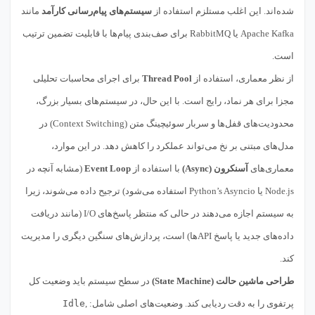
شده‌اند. این اغلب مستلزم استفاده از
سیستم‌های پیام‌رسانی کارآمد
مانند
Apache Kafka یا RabbitMQ برای صف‌بندی پیام‌ها با قابلیت تضمین ترتیب
است.
از نظر معماری، استفاده از
Thread Pool
برای اجرای محاسبات تحلیلی
مجزا برای هر نماد، رایج است. با این حال، در سیستم‌های بسیار بزرگ،
محدودیت‌های قفل‌ها و سربار سوئیچینگ متن (Context Switching) در
مدل‌های مبتنی بر نخ می‌تواند عملکرد را کاهش دهد. در این موارد،
معماری‌های
آسنکرون (Async)
با استفاده از
Event Loop
(مشابه آنچه در
Node.js یا Python’s Asyncio استفاده می‌شود) ترجیح داده می‌شوند، زیرا
به سیستم اجازه می‌دهند در حالی که منتظر پاسخ‌های I/O (مانند دریافت
داده‌های جدید یا پاسخ APIها) است، پردازش‌های سنگین دیگری را مدیریت
کند.
طراحی ماشین حالت (State Machine)
در سطح سیستم باید وضعیت کل
پرتفوی را به دقت ردیابی کند. وضعیت‌های اصلی شامل:
,
Idle