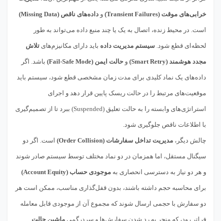
خرابی‌های موقت (Transient Failures)
و
داده‌های ناقص (Missing Data)
است. در محیط زنده، اتصال به یک یا چند منبع داده می‌تواند به طور
لحظه‌ای قطع شود.
سیستم مدیریت داده
باید دارای مکانیزم‌های
تلاش
مجدد هوشمند (Smart Retry)
و
حالت ایمن (Fail-Safe Mode)
باشد. اگر
داده‌های یک نماد کلیدی برای مدت زمان مشخصی قطع شود، سیستم باید
موقعیت‌های مرتبط را در حالت ریسک پایین قرار دهد و اجرای
استراتژی‌های وابسته را به حالت تعلیق (Suspended) ببرد تا از تصمیم‌گیری
با اطلاعات ناقص جلوگیری شود.
چالش دیگر،
مدیریت تداخل سفارشات (Order Collision)
است. اگر دو
سیگنال مستقل، اما همزمان در دو نماد مختلف توسط سیستم صادر شوند
و هر دو نیاز به دسترسی انحصاری به
موجودی حساب (Account Equity)
برای محاسبه حجم داشته باشند، بدون قفل‌گذاری مناسب، ممکن است هر
دو سفارش با حجمی ارسال شوند که مجموع آن از موجودی قابل معامله
فراتر رود، که منجر به رد شدن سفارش‌ها و سردرگمی
ماشین حالت