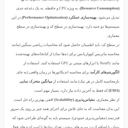
(Resource Consumption)
، به ویژه CPU و حافظه، به یک دغدغه جدی
تبدیل می‌شود.
بهینه‌سازی عملکرد (Performance Optimization)
در این
سیستم‌ها دو جنبه دارد: بهینه‌سازی در سطح کد و بهینه‌سازی در سطح
معماری.
در سطح کد، باید اطمینان حاصل شود که محاسبات ریاضی سنگین (مانند
محاسبه ماتریس کوواریانس برای ده‌ها نماد) از کتابخانه‌های بهینه‌شده
مانند NumPy یا ابزارهای مبتنی بر GPU استفاده کنند. استفاده از
الگوریتم‌های کارآمد
برای محاسبه اندیکاتورها در زمان واقعی (به جای
بازمحاسبه کامل در هر تیک) مانند استفاده از
میانگین متحرک نمایی
(EMA)
که فقط به آخرین داده نیاز دارد، بسیار مهم است.
از نظر معماری،
مقیاس‌پذیری (Scalability)
افقی بهترین راه حل است.
این بدان معناست که به جای تلاش برای اجرای همه چیز بر روی یک سرور
قدرتمند (مقیاس‌پذیری عمودی)، سیستم باید به گونه‌ای طراحی شود که
بتوان با اضافه کردن سرورهای بیشتر، تعداد نمادها یا استراتژی‌های فعال