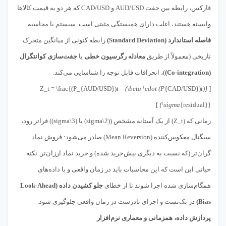
فارکس، رابطه بین جفت AUD/USD و CAD/USD که هر دو به قیمت کالاها
وابسته هستند، اغلب دارای همبستگی مثبتی است. سیستم با محاسبه
فاصله استاندارد (Standard Deviation)
رابطه کنونی از میانگین متحرک
تاریخی (معمولاً از طریق
معادله رگرسیون خطی
یا
جفت‌سازی کو‌انتگرال
(Co-integration)
)، انحرافات قابل توجه را شناسایی می‌کند.
t – (\beta \cdot (P
{CAD/USD})
t)}
[ Z_t = \frac{(P_{AUD/USD})
{\sigma
{residual}} ]
زمانی که (Z_t) از یک آستانه مشخص ((2\sigma) یا (3\sigma)) فراتر رود،
سیگنال معکوس‌کننده (Mean Reversion) صادر می‌شود: فروش نماد
گران‌تر (که نسبت به دیگری بیش‌خرید شده) و خرید نماد ارزان‌تر. نکته
حیاتی این است که این محاسبات باید در زمان واقعی و با داده‌های
همگام‌سازی شده اجرا شوند تا از خطای
جلو کشیدن داده (Look-Ahead
Bias)
در بک‌تست و اجرای نادرست در زمان واقعی جلوگیری شود.
پردازش داده، همزمانی و معماری نرم‌افزار