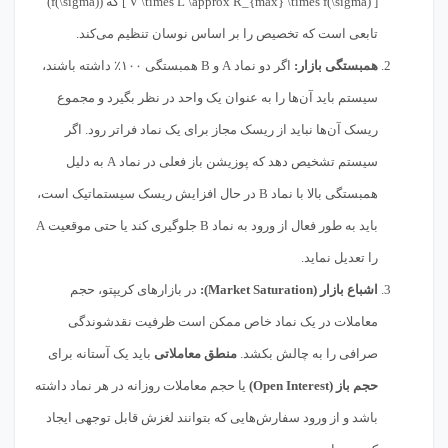
[ V \times L \approx R_{max} \times f(\sigma) ] که (f(\sigma))
تابعی است که تخصیص را بر اساس نوسان تنظیم می‌کند.
همبستگی بازار:
اگر دو نماد A و B همبستگی ۱۰۰٪ داشته باشند،
سیستم باید آن‌ها را به عنوان یک واحد در نظر بگیرد و مجموع
ریسک آن‌ها نباید از ریسک مجاز برای یک نماد فراتر رود. اگر
سیستم تشخیص دهد که پوزیشن باز فعلی در نماد A به دلیل
همبستگی بالا با نماد B در حال افزایش ریسک سیستماتیک است،
باید به طور فعال از ورود به نماد B جلوگیری کند یا حتی موقعیت A
را تعدیل نماید.
اشباع بازار (Market Saturation):
در بازارهای کریپتو، حجم
معاملات در یک نماد خاص ممکن است ظرفیت نقدشوندگی
صرافی را به چالش بکشد.
منطق معاملاتی
باید یک آستانه برای
حجم باز (Open Interest)
یا حجم معاملات روزانه در هر نماد داشته
باشد و از ورود سفارش‌هایی که بتوانند لغزش قابل توجهی ایجاد