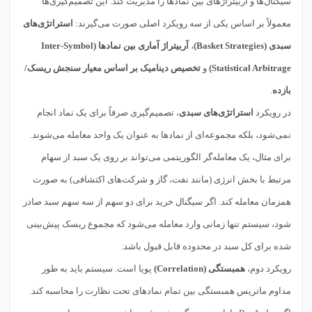
سیگنال‌ها و آربیتراژهای بین نمادها را مدیریت کند. این تصمیم‌گیری‌ها
معمولاً بر اساس یکی از سه رویکرد اصلی صورت می‌گیرند:
استراتژی‌های
سبدی (Basket Strategies)
،
آربیتراژ آماری بین نمادها (Inter-Symbol
Statistical Arbitrage)
و
تخصیص دینامیک بر اساس معیار سنجش ریسک/
بازده
.
در رویکرد
استراتژی‌های سبدی
، تصمیم‌گیری صرفاً برای یک نماد انجام
نمی‌شود، بلکه مجموعه‌ای از نمادها به عنوان یک واحد معامله می‌شوند.
برای مثال، یک معامله‌گر الگوریتمی می‌تواند بر روی یک سبد از سهام
مرتبط با بخش انرژی (مانند نفت، گاز و شرکت‌های اکتشافی) به صورت
همزمان معامله کند. اگر سیگنال خرید برای دو سهم از سه سهم سبد صادر
شود، سیستم تنها زمانی وارد معامله می‌شود که مجموع ریسک پیش‌بینی
شده برای کل سبد در محدوده قابل قبول باشد.
رویکرد دوم،
همبستگی (Correlation)
پویا است. سیستم باید به طور
مداوم ماتریس همبستگی بین تمام نمادهای تحت نظارت را محاسبه کند.