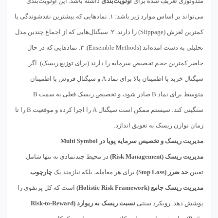
متدولوژی تعریف شده برای
اولویت‌بندی
داشته باشد. این اولویت‌بندی
می‌تواند بر اساس موارد زیر باشد: ۱. نمادهایی که بیشترین نقدشوندگی یا
کمترین لغزش (Slippage) را دارند. ۲. سیگنال‌هایی که از اجماع چندین مدل
تحلیلی به دست آمده‌اند (Ensemble Methods). ۳. نمادهایی که در حال
حاضر کمترین حجم تخصیص سرمایه را دارند (برای توزیع ریسک). اگر
سیگنال خرید با اطمینان بالا برای نماد A و سیگنال فروش با اطمینان
متوسط برای نماد B صادر شود، و تخصیص ریسک فعلی به سمت B
سنگینی کند، سیستم ممکن است سیگنال A را اجرا کرده و موقعیت B را تا
زمان توازن ریسک به تعویق اندازد.
مدیریت ریسک و تخصیص سرمایه پویا در Multi Symbol
مدیریت ریسک (Risk Management)
در محیط چندنمادی نه تنها شامل
تعیین
حد ضرر (Stop Loss)
برای هر معامله، بلکه نیازمند یک
چارچوب
مدیریت ریسک جامع (Holistic Risk Framework)
است که کل پرتفوی را
پوشش دهد. رویکرد سنتی
نسبت ریسک به ریوارد (Risk-to-Reward