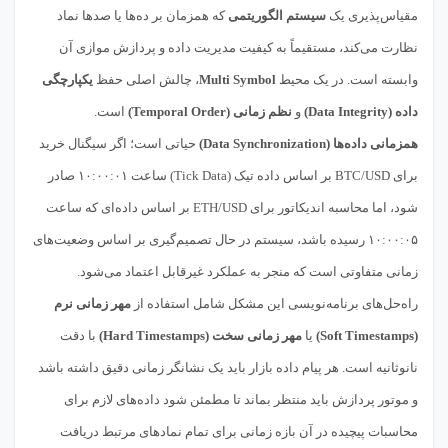
مقیاس‌پذیری یک
سیستم الگوریتمی
که همزمان بر ده‌ها یا صدها نماد
نظارت می‌کند، مستقیماً به کیفیت مدیریت داده و پردازش موازی آن
وابسته است. در یک محیط
Multi Symbol
، چالش اصلی حفظ
یکپارچگی
داده (Data Integrity)
و
نظم زمانی (Temporal Order)
است.
همزمانی داده‌ها (Data Synchronization)
حیاتی است؛ اگر سیگنال خرید
برای BTC/USD بر اساس داده تیک (Tick Data) ساعت ۱۰:۰۰:۰۱ صادر
شود، اما محاسبه اندیکاتور برای ETH/USD بر اساس داده‌ای که ساعت
۱۰:۰۰:۰۵ رسیده باشد، سیستم در حال تصمیم‌گیری بر اساس وضعیت‌های
زمانی متفاوتی است که منجر به عملکرد غیرقابل اعتماد می‌شود.
راه‌حل‌های برنامه‌نویسی این مشکل شامل استفاده از
مهر زمانی نرم
(Soft Timestamps)
یا
مهر زمانی سخت (Hard Timestamps)
با دقت
نانوثانیه است. هر پیام داده بازار باید یک نشانگر زمانی دقیق داشته باشد
و موتور پردازش باید منتظر بماند تا مطمئن شود داده‌های لازم برای
محاسبات پیچیده در آن بازه زمانی برای تمام نمادهای مرتبط دریافت