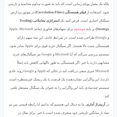
بلکه یک معیار پویای زمانی است که باید به صورت مداوم محاسبه و بازبینی
شود. استفاده از
فیلتر همبستگی (Correlation Filter)
در موتور پردازش
سیگنال اجباری است. فرض کنید یک
استراتژی معاملاتی (Trading
Strategy)
بر پایه
مومنتوم
برای سهام‌های فناوری (مانند Apple، Microsoft
و Google) طراحی شده است. در شرایط عادی، این سه سهم دارای
همبستگی مثبت بالا هستند. اگر سیگنال خرید قوی برای Apple صادر شود،
سیستم بررسی می‌کند که آیا Microsoft و Google نیز سیگنال‌های خرید
مشابهی دارند یا خیر. اگر همبستگی به طور ناگهانی کاهش یابد (مثلاً
Microsoft خبری منفی دریافت کند در حالی که Apple و Google روند عادی
دارند)، این واگرایی نشان‌دهنده یک فرصت یا یک ریسک غیرمنتظره است.
سیستم چندنمادی باید این واگرایی را به عنوان یک سیگنال مستقل تلقی
کند.
در
آربیتراژ آماری
، ما به دنبال این هستیم که بدانیم آیا رابطه قیمتی بین دو
نماد از میانگین تاریخی خود منحرف شده است یا خیر. برای مثال در