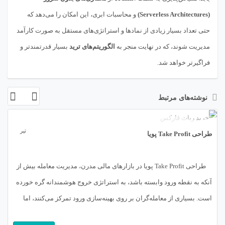
(Serverless Architectures)
و محاسبات ابری، این امکان را می‌دهد که
حتی تعداد بسیار زیادی از نمادها و استراتژی‌های مستقل به صورت کارآمد
مدیریت شوند، که در نهایت منجر به
الگوریتم‌های ترید
بسیار قدرتمندتر و
فراگیرتر خواهد شد.
نوشته‌های مرتبط
23
تیر
طراحی Take Profit پویا
طراحی Take Profit پویا در بازارهای مالی مدرن، مدیریت معامله بیش از
آنکه به نقطه ورود وابسته باشد، به استراتژی خروج هوشمندانه گره خورده
است. بسیاری از معامله‌گران بر روی بهینه‌سازی ورود تمرکز می‌کنند، اما
تفاوت بین یک معامله‌گر آماتور و یک تریدر حرفه‌ای، در توانایی آن‌ها برای