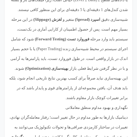
شدن کندل‌های 1 دقیقه‌ای یا 5 دقیقه‌ای برای این منظور کافی نیستند.
شبیه‌سازی دقیق
اسپرد (Spread)
متغیر و
لغزش (Slippage)
در این مرحله
بسیار مهم است. پس از حصول اطمینان از کارایی آماری در بک‌تست،
سیستم باید وارد مرحله
فوروارد تست (Forward Testing)
شود که شامل
اجرای سیستم در محیط شبیه‌سازی زنده (Paper Trading) یا با حجم بسیار
اندک در بازار واقعی است. در طول فوروارد تست، باید پارامترها به آرامی
و با در نظر گرفتن شرایط فعلی بازار
بهینه‌سازی (Optimization)
شوند.
این بهینه‌سازی نباید صرفاً برای کسب بهترین نتایج تاریخی انجام شود، بلکه
باید هدف آن، یافتن مجموعه‌ای از پارامترهای قوی و پایدار باشد که در
برابر تغییرات کوچک بازار مقاوم باشند.
نگهداری و بهبود مداوم منطق معاملاتی
دینامیک بازارها به طور مداوم در حال تغییر است؛ رفتار معامله‌گران نهادی،
تغییرات در ساختار کارمزدی صرافی‌ها و تحولات تکنولوژیک می‌توانند به
سرعت اثربخشی یک منطق اسکالپینگ را کاهش دهند. از این رو،
نگهداری