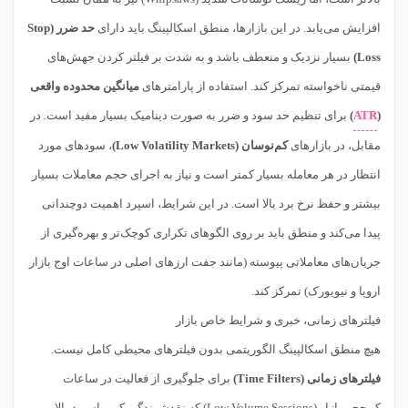
افزایش می‌یابد. در این بازارها، منطق اسکالپینگ باید دارای
حد ضرر (Stop
Loss)
بسیار نزدیک و منعطف باشد و به شدت بر فیلتر کردن جهش‌های
قیمتی ناخواسته تمرکز کند. استفاده از پارامترهای
میانگین محدوده واقعی
(
ATR
)
برای تنظیم حد سود و ضرر به صورت دینامیک بسیار مفید است. در
مقابل، در بازارهای
کم‌نوسان (Low Volatility Markets)
، سودهای مورد
انتظار در هر معامله بسیار کمتر است و نیاز به اجرای حجم معاملات بسیار
بیشتر و حفظ نرخ برد بالا است. در این شرایط، اسپرد اهمیت دوچندانی
پیدا می‌کند و منطق باید بر روی الگوهای تکراری کوچک‌تر و بهره‌گیری از
جریان‌های معاملاتی پیوسته (مانند جفت ارزهای اصلی در ساعات اوج بازار
اروپا و نیویورک) تمرکز کند.
فیلترهای زمانی، خبری و شرایط خاص بازار
هیچ منطق اسکالپینگ الگوریتمی بدون فیلترهای محیطی کامل نیست.
فیلترهای زمانی (Time Filters)
برای جلوگیری از فعالیت در ساعات
کم‌حجم بازار (Low Volume Sessions) که نقدشوندگی کم و اسپرد بالا