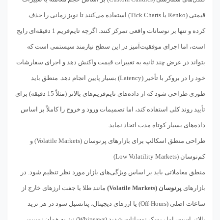
قیمتی (Renko یا Tick Charts) استفاده می‌کنند تا نویز زمانی را حذف
کرده و تنها بر نوسانات واقعی تمرکز کنند. اگرچه تایم‌فریم 1 دقیقه‌ای رایج
است، اما اجرای موفقیت‌آمیز در این سطح نیازمند سیستمی است که
بتواند در عرض چند ثانیه به تغییرات قیمت واکنش دهد و اجرای سفارشات
خود را در بروکر با تأخیر (Latency) بسیار پایین انجام دهد. منطق باید
طوری طراحی شود که از داده‌های تایم‌فریم‌های بالاتر (مثلاً 15 دقیقه) برای
تأیید روند کلی استفاده کند، اما تصمیمات ورود و خروج را کاملاً بر اساس
داده‌های بسیار کوتاه مدت اتخاذ نماید.
طراحی منطق اسکالپ برای بازارهای پرنوسان (Volatile Markets) و
کم‌نوسان (Low Volatility Markets)
منطق معاملاتی باید بر اساس ویژگی‌های بازار مورد نظر تنظیم شود. در
بازارهای
پرنوسان (Volatile Markets)
مانند طلا یا جفت ارزهای خارج از
ساعات اصلی (Off-Hours) یا ارزهای دیجیتال، پتانسیل سود در هر ترید
بالاتر است، اما ریسک نوسانات شدید (Whipsaws) نیز به همان نسبت