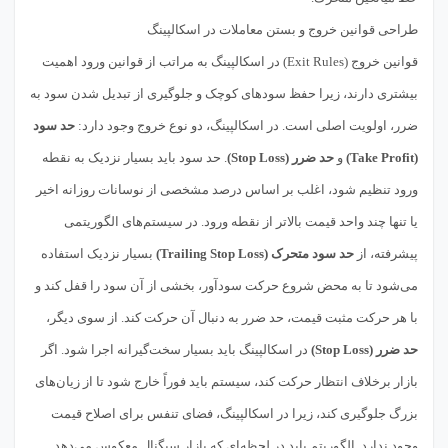
طراحی قوانین خروج و بستن معاملات در اسکالپینگ
قوانین خروج (Exit Rules) در اسکالپینگ به مراتب از قوانین ورود اهمیت
بیشتری دارند، زیرا حفظ سودهای کوچک و جلوگیری از تبدیل شدن سود به
ضرر، اولویت اصلی است. در اسکالپینگ، دو نوع خروج وجود دارد:
حد سود
(Take Profit)
و
حد ضرر (Stop Loss)
. حد سود باید بسیار نزدیک به نقطه
ورود تنظیم شود، اغلب بر اساس درصد مشخصی از نوسانات روزانه اخیر
یا تنها چند واحد قیمت بالاتر از نقطه ورود. در سیستم‌های الگوریتمی
پیشرفته، از
حد سود متحرک (Trailing Stop Loss)
بسیار نزدیک استفاده
می‌شود تا به محض شروع حرکت سودآور، بخشی از آن سود را قفل کند و
با هر حرکت مثبت قیمت، حد ضرر به دنبال آن حرکت کند. از سوی دیگر،
حد ضرر (Stop Loss)
در اسکالپینگ باید بسیار سخت‌گیرانه اجرا شود. اگر
بازار برخلاف انتظار حرکت کند، سیستم باید فوراً خارج شود تا از زیان‌های
بزرگ جلوگیری کند، زیرا در اسکالپینگ، فضای تنفس برای اصلاح قیمت
وجود ندارد. الگوریتم باید در لحظه‌ای که بازار سیگنال معکوس می‌دهد