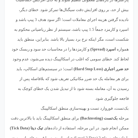
بیش از حد، بر روی افزایش دقت سیگنال‌ها تمرکز شود. خطای دیگر،
نادیده گرفتن هزینه اجرای معاملات است؛ اگر سود هدف 3 پیپ باشد و
اسپرد و کارمزد جمعاً 1.5 پیپ باشد، سیستم از نظر ریاضیاتی محکوم به
شکست است، مگر اینکه نرخ برد بسیار بالا باشد. بنابراین، منطق باید
همواره
اسپرد (Spread)
و کارمزدها را در محاسبات حد سود و ریسک خود
لحاظ کند. خطای سومی که اغلب در اسکالپینگ دیده می‌شود، عدم وجود
حد ضرر اجباری (Hard Stop Loss)
است؛ در سیستم‌های اسکالپ، باید
برای هر معامله یک حد ضرر مکانیکی تعریف شود که بلافاصله پس از
رسیدن به آن، معامله بسته شود تا از تبدیل شدن یک خطای کوچک به
فاجعه جلوگیری شود.
بک‌تست، فوروارد تست و بهینه‌سازی منطق اسکالپینگ
مرحله
بک‌تست (Backtesting)
برای منطق اسکالپینگ باید با بالاترین دقت
ممکن انجام شود. در این مرحله، استفاده از داده‌های
تیک دیتا (Tick Data)
یا داده‌های سطح 2 (Level 2 Data) حیاتی است، زیرا قیمت‌های باز و بسته