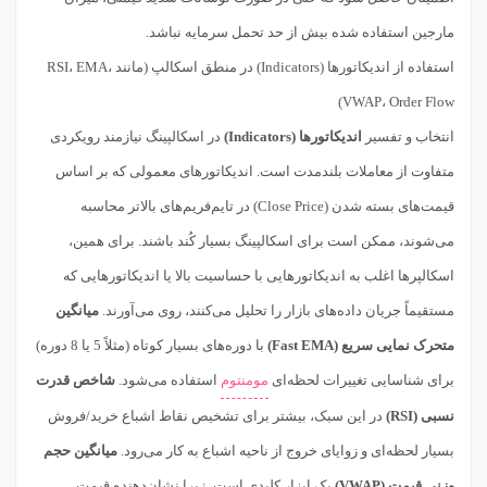
مارجین استفاده شده بیش از حد تحمل سرمایه نباشد.
استفاده از اندیکاتورها (Indicators) در منطق اسکالپ (مانند RSI، EMA،
VWAP، Order Flow)
انتخاب و تفسیر
اندیکاتورها (Indicators)
در اسکالپینگ نیازمند رویکردی
متفاوت از معاملات بلندمدت است. اندیکاتورهای معمولی که بر اساس
قیمت‌های بسته شدن (Close Price) در تایم‌فریم‌های بالاتر محاسبه
می‌شوند، ممکن است برای اسکالپینگ بسیار کُند باشند. برای همین،
اسکالپرها اغلب به اندیکاتورهایی با حساسیت بالا یا اندیکاتورهایی که
مستقیماً جریان داده‌های بازار را تحلیل می‌کنند، روی می‌آورند.
میانگین
متحرک نمایی سریع (Fast EMA)
با دوره‌های بسیار کوتاه (مثلاً 5 یا 8 دوره)
برای شناسایی تغییرات لحظه‌ای
مومنتوم
استفاده می‌شود.
شاخص قدرت
نسبی (RSI)
در این سبک، بیشتر برای تشخیص نقاط اشباع خرید/فروش
بسیار لحظه‌ای و زوایای خروج از ناحیه اشباع به کار می‌رود.
میانگین حجم
وزنی قیمت (VWAP)
یک ابزار کلیدی است، زیرا نشان‌دهنده قیمت