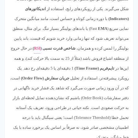
شکل می‌گیرند. یکی از رویکردهای رایج، استفاده از
اندیکاتورهای
(Indicators)
با دوره زمانی کوتاه و حساس است، مانند میانگین متحرک
نمایی سریع (Fast
EMA
) یا باندهای بولینگر بسیار تنگ. برای مثال، منطق
می‌تواند تعریف شود که تنها زمانی وارد خرید شویم که قیمت، باند پایین
بولینگر را لمس کرده و همزمان،
شاخص قدرت نسبی (
RSI
)
در حال خروج
از منطقه اشباع فروش باشد (مثلاً از 25 به سمت بالا حرکت کند)، و همه
این‌ها در
تایم‌فریم (Time Frame)
1 دقیقه‌ای یا 5 دقیقه‌ای رخ دهد. یک
رویکرد پیشرفته‌تر، استفاده از تحلیل
جریان سفارش (Order Flow)
است،
که در آن ورود زمانی صورت می‌گیرد که شاهد یک فشار خرید ناگهانی در
دفتر سفارشات (Order Book) باشیم که نشان‌دهنده تمایل لحظه‌ای بازار
به حرکت صعودی است. نکته حیاتی در طراحی ورود، تعریف یک آستانه
تحمل خطا (Tolerance Threshold) است؛ یعنی سیگنال باید با درجه
اطمینان مشخصی صادر شود، نه صرفاً بر اساس یک برخورد ساده با یک
خط میانگین متحرک.