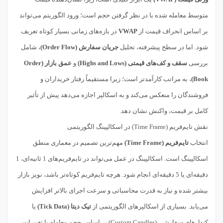
متوسط معامله شده با در نظر گرفتن حجم است؛ ورود الگوریتم می‌تواند
بر اساس انحراف قیمت از
VWAP
در بازه‌های زمانی بسیار کوتاه تعریف
شود. اما در سطح پیشرفته، تحلیل
جریان سفارش (Order Flow)
، شامل
بررسی
سقف و کف‌های قیمتی (Highs and Lows)
و
عمق بازار (Order
Book)
، به مراتب کارآمدتر است؛ زیرا مستقیماً رفتار خریداران و
فروشندگان را منعکس می‌کند و به اسکالپر اجازه می‌دهد پیش از تأثیر
کامل بر قیمت، واکنش نشان دهد.
نقش تایم‌فریم (Time Frame) در اسکالپینگ الگوریتمی
انتخاب
تایم‌فریم (Time Frame)
مهم‌ترین تصمیم در معماری منطق
اسکالپینگ است. اسکالپینگ در عمل می‌تواند در تایم‌فریم‌های 1 ثانیه‌ای، 1
دقیقه‌ای یا 5 دقیقه‌ای انجام شود. هرچه تایم‌فریم کوتاه‌تر باشد، نویز بازار
بیشتر شده و نیاز به قدرت محاسباتی و سرعت اجرای بالاتر افزایش
می‌یابد. بسیاری از اسکالپرهای الگوریتمی از
تیک دیتا (Tick Data)
یا
کندل‌های سفارشی (Custom Candles) بر اساس حجم معامله یا تغییرات