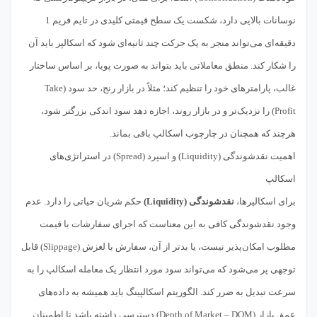
نوسانات بالایی دارد، شکست یک سطح قیمتی کلیدی در تایم فریم 1
دقیقه‌ای می‌تواند منجر به یک حرکت چند ثانیه‌ای شود که اسکالپر باید آن
را شکار کند. منطق معاملاتی باید بتواند به صورت پویا، بر اساس ساختار
غالب، پارامترهای خود را تنظیم کند؛ مثلاً در بازار رنج، حد سود (Take
Profit) را نزدیک‌تر و در بازار روند، اجازه دهد سود اندکی بزرگتر شود،
هرچند که همچنان در چارچوب اسکالپ باقی بماند.
اهمیت نقدشوندگی (Liquidity) و اسپرد (Spread) در استراتژی‌های
اسکالپ
برای اسکالپرها،
نقدشوندگی (Liquidity)
حکم شریان حیاتی را دارد. عدم
وجود نقدشوندگی کافی به این معناست که اجرای سفارشات با قیمت
مطلوب امکان‌پذیر نیست، یا بدتر از آن، سفارش با لغزش (Slippage) قابل
توجهی پر می‌شود که می‌تواند سود مورد انتظار یک معامله اسکالپ را به
سرعت تبدیل به ضرر کند. الگوریتم اسکالپینگ باید همیشه به داده‌های
عمق بازار (Depth of Market – DOM) دسترسی داشته باشد تا اطمینان