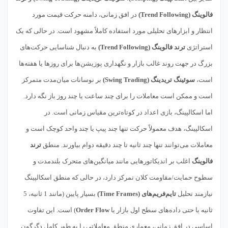
فالوینگ (Trend Following)
در افق زمانی، دامنه حرکت قیمت مورد
انتظار و ابزارهای تحلیلی مورد استفاده کاملاً مشهود است. در حالی که یک
استراتژی
ترند فالوینگ (Trend Following)
به دنبال شناسایی حرکت‌های
بزرگ در جهت روند غالب بازار و نگهداری پوزیشن‌ها برای روزها یا هفته‌ها
است،
سوئینگ تریدینگ (Swing Trading)
بر نوسانات میان‌مدت متمرکز
است و ممکن است معاملات را برای چند ساعت یا چند روز باز نگه دارد.
اما اسکالپینگ، بازی اعداد در کوتاه‌ترین مقیاس زمانی است. در
اسکالپینگ، هدف معمولاً حرکت تنها چند پیپ یا چند واحد کوچک است و
معاملات می‌توانند تنها چند ثانیه تا چند دقیقه دوام بیاورند. منطق
ترند
فالوینگ
اغلب بر اندیکاتورهایی مانند میانگین‌های متحرک بلندمدت و
سطوح حمایت/مقاومت کلان تمرکز دارد، در حالی که منطق اسکالپینگ
نیازمند تحلیل
تایم‌فریم‌های (Time Frames)
بسیار پایین (مانند 1 ثانیه، 5
ثانیه یا حتی داده‌های سطح اول بازار یا
Order Flow
) است. این تفاوت
اساسی در افق زمانی، معماری منطق معاملاتی را به طور کامل دگرگون