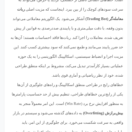
سرعت سودهای کوچک را از بین ببرد. اینجاست که مزیت اصلی
ربات
معامله‌گر (Trading Bot)
آشکار می‌شود. یک الگوریتم معاملاتی می‌تواند
بدون وقفه، با دقت میلی‌متری و با پایبندی صددرصدی به قوانین از پیش
تعریف شده، معاملات را اجرا کند. ربات‌ها فاقد احساسات هستند؛ آن‌ها به
حد ضرر پایبند می‌مانند و طمع نمی‌کنند که سود بیشتری کسب کنند. این
مزیت اجرا و انضباط سیستمی، اسکالپینگ الگوریتمی را به یک حوزه
عملیاتی بسیار کارآمدتر تبدیل می‌کند، مشروط بر اینکه منطق طراحی
شده، خود از نظر ریاضیاتی و آماری قوی باشد.
خطاهای رایج در طراحی منطق اسکالپینگ و راه‌های جلوگیری از آن‌ها
یکی از رایج‌ترین خطاهای طراحی، تنظیم بیش از حد حساسیت پارامترها
به منظور افزایش نرخ برد (Win Rate) است. این امر معمولاً منجر به
بیش‌برازش (Overfitting)
به داده‌های گذشته می‌شود و سیستم در بازار
واقعی به سرعت شکست می‌خورد. برای جلوگیری از این امر، باید
پارامترها در بازه‌های معقولی تنظیم شوند و به جای افزایش حساسیت