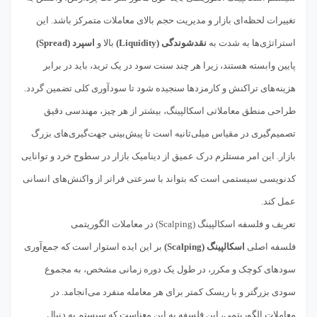
تغییرات لحظه‌ای بازار و مدیریت حجم بالای معاملات متمرکز باشد. این
استراتژی‌ها به شدت به
نقدشوندگی (Liquidity)
بالا و
اسپرد (Spread)
پایین وابسته هستند، زیرا هر چند سنت سود در یک ترید، باید در برابر
هزینه‌های تراکنش و کارمزدها سنجیده شود تا سودآوری کلی تضمین گردد.
طراحی منطق معاملاتی اسکالپینگ، بیشتر از هر چیز، مهندسی دقیق
تصمیم‌گیری در مقیاس میلی‌ثانیه است تا پیش‌بینی جهت‌گیری‌های بزرگ
بازار. این امر مستلزم درک عمیق از دینامیک بازار در سطوح خرد و توانایی
کدنویسی سیستمی است که بتواند با سرعتی فراتر از واکنش‌های انسانی
عمل کند.
تعریف و فلسفه اسکالپینگ (Scalping) در معاملات الگوریتمی
فلسفه اصلی
اسکالپینگ (Scalping)
بر این ایده استوار است که جمع‌آوری
سودهای کوچک و مکرر، در طول یک دوره زمانی مشخص، به مجموع
سودی بزرگتر و با ریسک کمتر برای هر معامله منفرد می‌انجامد. در
معاملات الگوریتمی، این فلسفه به این معناست که سیستم به دنبال