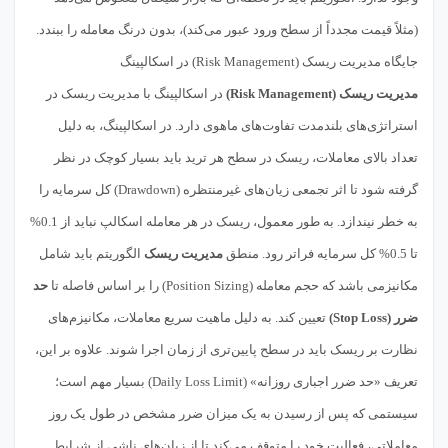
(مثلاً قیمت مجدداً از سطح ورود عبور می‌کند)، بدون درنگ معامله را ببندد.
جایگاه مدیریت ریسک (Risk Management) در اسکالپینگ
مدیریت ریسک (Risk Management)
در اسکالپینگ با مدیریت ریسک در
استراتژی‌های بلندمدت تفاوت‌های ماهوی دارد. در اسکالپینگ، به دلیل
تعداد بالای معاملات، ریسک در سطح هر ترید باید بسیار کوچک در نظر
گرفته شود تا اثر تجمعی زیان‌های غیرمنتظره (Drawdown) کل سرمایه را
به خطر نیندازد. به طور معمول، ریسک در هر معامله اسکالپ نباید از 0.1%
تا 0.5% کل سرمایه فراتر رود. منطق
مدیریت ریسک
الگوریتم باید شامل
مکانیزمی باشد که حجم معامله (Position Sizing) را بر اساس فاصله تا
حد
ضرر (Stop Loss)
تعیین کند. به دلیل ماهیت سریع معاملات، مکانیزم‌های
نظارت بر ریسک باید در سطح پایین‌تری از زمان اجرا شوند. علاوه بر این،
تعریف «حد ضرر اجباری روزانه» (Daily Loss Limit) بسیار مهم است؛
سیستمی که پس از رسیدن به یک میزان ضرر مشخص در طول یک روز
معاملاتی، فعالیت خود را متوقف می‌کند تا از زیان‌های ناشی از شرایط