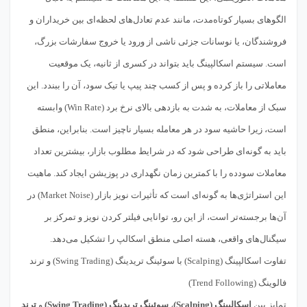
الگوهای بسیار کوتاه‌مدت، مانند عدم تعادل‌های لحظه‌ای بین خریداران و
فروشندگان، یا نوسانات جزئی ناشی از ورود یا خروج سفارشات بزرگ،
است. سیستم اسکالپینگ باید بتواند در کسری از ثانیه، یک موقعیت
معاملاتی را باز کرده و پس از کسب چند پیپ یا تیک سود، آن را ببندد. این
سبک از معاملات، به شدت به بازدهی بالای نرخ برد (Win Rate) وابسته
است، زیرا حاشیه سود در هر معامله بسیار ناچیز است. بنابراین، منطق
باید به گونه‌ای طراحی شود که در شرایط مطلوب بازار، بیشترین تعداد
معاملات سودده را با کمترین زمان نگهداری در پوزیشن ایجاد کند. ماهیت
این استراتژی‌ها به گونه‌ای است که تأثیرات نویز بازار (Market Noise) در
آن‌ها برجسته‌تر است، از این رو، توانایی فیلتر کردن نویز و تمرکز بر
سیگنال‌های واقعی، هسته اصلی منطق اسکالپ را تشکیل می‌دهد.
تفاوت اسکالپینگ (Scalping) با سوئینگ تریدینگ (Swing Trading) و ترند
فالوینگ (Trend Following)
تمایز بین
اسکالپینگ (Scalping)
،
سوئینگ تریدینگ (Swing Trading)
و
ترند