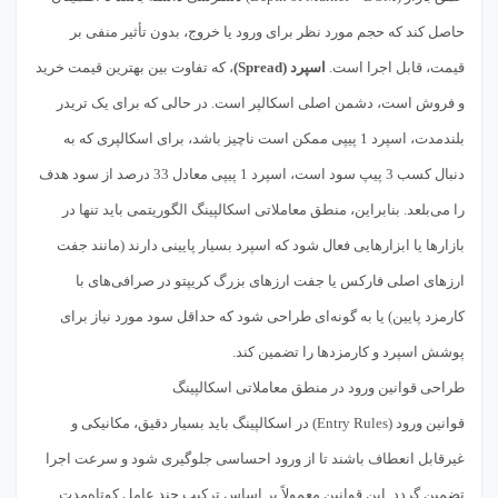
حاصل کند که حجم مورد نظر برای ورود یا خروج، بدون تأثیر منفی بر
قیمت، قابل اجرا است.
اسپرد (Spread)
، که تفاوت بین بهترین قیمت خرید
و فروش است، دشمن اصلی اسکالپر است. در حالی که برای یک تریدر
بلندمدت، اسپرد 1 پیپی ممکن است ناچیز باشد، برای اسکالپری که به
دنبال کسب 3 پیپ سود است، اسپرد 1 پیپی معادل 33 درصد از سود هدف
را می‌بلعد. بنابراین، منطق معاملاتی اسکالپینگ الگوریتمی باید تنها در
بازارها یا ابزارهایی فعال شود که اسپرد بسیار پایینی دارند (مانند جفت
ارزهای اصلی فارکس یا جفت ارزهای بزرگ کریپتو در صرافی‌های با
کارمزد پایین) یا به گونه‌ای طراحی شود که حداقل سود مورد نیاز برای
پوشش اسپرد و کارمزدها را تضمین کند.
طراحی قوانین ورود در منطق معاملاتی اسکالپینگ
قوانین ورود (Entry Rules) در اسکالپینگ باید بسیار دقیق، مکانیکی و
غیرقابل انعطاف باشند تا از ورود احساسی جلوگیری شود و سرعت اجرا
تضمین گردد. این قوانین معمولاً بر اساس ترکیب چند عامل کوتاه‌مدت