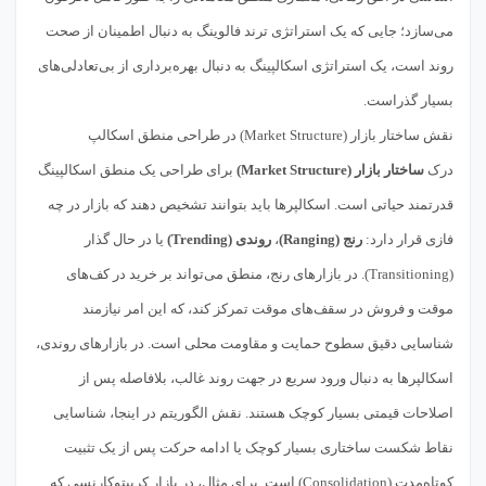
می‌سازد؛ جایی که یک استراتژی ترند فالوینگ به دنبال اطمینان از صحت
روند است، یک استراتژی اسکالپینگ به دنبال بهره‌برداری از بی‌تعادلی‌های
بسیار گذراست.
نقش ساختار بازار (Market Structure) در طراحی منطق اسکالپ
درک
ساختار بازار (Market Structure)
برای طراحی یک منطق اسکالپینگ
قدرتمند حیاتی است. اسکالپرها باید بتوانند تشخیص دهند که بازار در چه
فازی قرار دارد:
رنج (Ranging)
،
روندی (Trending)
یا در حال گذار
(Transitioning). در بازارهای رنج، منطق می‌تواند بر خرید در کف‌های
موقت و فروش در سقف‌های موقت تمرکز کند، که این امر نیازمند
شناسایی دقیق سطوح حمایت و مقاومت محلی است. در بازارهای روندی،
اسکالپرها به دنبال ورود سریع در جهت روند غالب، بلافاصله پس از
اصلاحات قیمتی بسیار کوچک هستند. نقش الگوریتم در اینجا، شناسایی
نقاط شکست ساختاری بسیار کوچک یا ادامه حرکت پس از یک تثبیت
کوتاه‌مدت (Consolidation) است. برای مثال، در بازار کریپتوکارنسی که