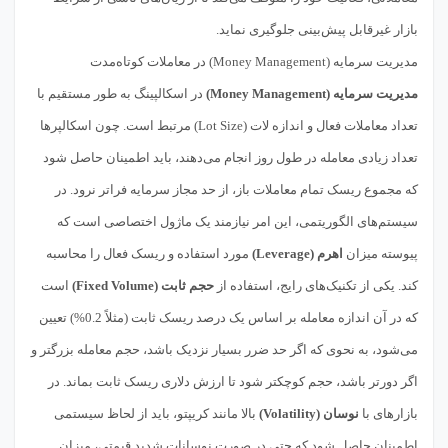
بازار غیرقابل پیش‌بینی جلوگیری نماید.
مدیریت سرمایه (Money Management) در معاملات کوتاه‌مدت
مدیریت سرمایه (Money Management)
در اسکالپینگ به طور مستقیم با
تعداد معاملات فعال و اندازه لات (Lot Size) مرتبط است. چون اسکالپرها
تعداد زیادی معامله در طول روز انجام می‌دهند، باید اطمینان حاصل شود
که مجموع ریسک تمام معاملات باز، از حد مجاز سرمایه فراتر نرود. در
سیستم‌های الگوریتمی، این امر نیازمند یک ماژول اختصاصی است که
پیوسته میزان
اهرم (Leverage)
مورد استفاده و ریسک فعال را محاسبه
کند. یکی از تکنیک‌های رایج، استفاده از
حجم ثابت (Fixed Volume)
است
که در آن اندازه معامله بر اساس یک درصد ریسک ثابت (مثلاً 0.2%) تعیین
می‌شود، به نحوی که اگر حد ضرر بسیار نزدیک باشد، حجم معامله بزرگتر و
اگر دورتر باشد، حجم کوچکتر شود تا ارزش دلاری ریسک ثابت بماند. در
بازار‌های با
نوسان (Volatility)
بالا مانند کریپتو، باید از لحاظ سیستمی
اطمینان حاصل شود که حتی در صورت نوسانات شدید قیمتی، میزان