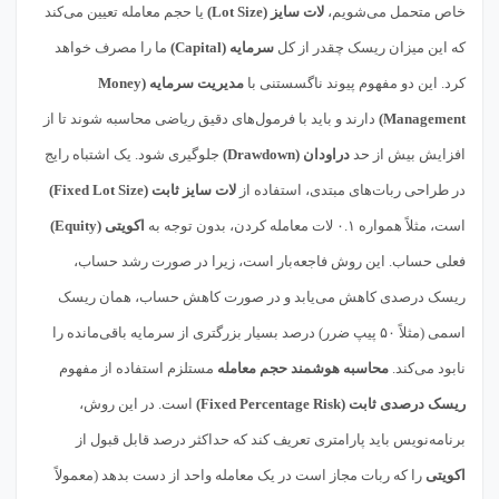
خاص متحمل می‌شویم،
لات سایز (Lot Size)
یا حجم معامله تعیین می‌کند
که این میزان ریسک چقدر از کل
سرمایه (Capital)
ما را مصرف خواهد
کرد. این دو مفهوم پیوند ناگسستنی با
مدیریت سرمایه (Money
Management)
دارند و باید با فرمول‌های دقیق ریاضی محاسبه شوند تا از
افزایش بیش از حد
دراودان (Drawdown)
جلوگیری شود. یک اشتباه رایج
در طراحی ربات‌های مبتدی، استفاده از
لات سایز ثابت (Fixed Lot Size)
است، مثلاً همواره ۰.۱ لات معامله کردن، بدون توجه به
اکویتی (Equity)
فعلی حساب. این روش فاجعه‌بار است، زیرا در صورت رشد حساب،
ریسک درصدی کاهش می‌یابد و در صورت کاهش حساب، همان ریسک
اسمی (مثلاً ۵۰ پیپ ضرر) درصد بسیار بزرگتری از سرمایه باقی‌مانده را
نابود می‌کند.
محاسبه هوشمند حجم معامله
مستلزم استفاده از مفهوم
ریسک درصدی ثابت (Fixed Percentage Risk)
است. در این روش،
برنامه‌نویس باید پارامتری تعریف کند که حداکثر درصد قابل قبول از
اکویتی
را که ربات مجاز است در یک معامله واحد از دست بدهد (معمولاً