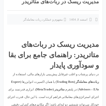
مدیریت ریسک در ربات‌های متاتریدر
اسفند 8, 1404
مفهوم و عملکرد ربات معامله‌گر
مدیریت ریسک در ربات‌های
متاتریدر: راهنمای جامع برای بقا
و سودآوری پایدار
در دنیای پرشتاب و اغلب غیرقابل پیش‌بینی بازارهای مالی، استفاده از
ربات‌های معامله‌گر (Trading Bots)
یا همان اکسپرت ادوایزرها (
Expert
Advisors – EAs
) در پلتفرم
متاتریدر (MetaTrader)
، ابزاری قدرتمند برای
اجرای استراتژی‌های معاملاتی فراهم کرده است. با این حال، قدرت اجرای
خودکار می‌تواند شمشیر دو لبه‌ای باشد؛ اگر مکانیزم‌های کنترلی دقیقی