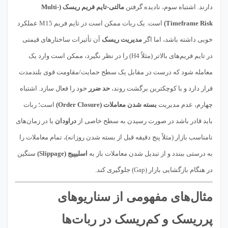
دارند. اشتباه سوم، نادیده گرفتن
مالتی-تایم فریم ریسک (Multi-
Timeframe Risk)
است. یک ربات ممکن است در تایم فریم M15 عملکرد
خوبی داشته باشد، اما اگر
مدیریت ریسک
آن تأثیرات ساختارهای قیمتی
در تایم فریم‌های بالاتر (مثلاً H4) را در نظر نگیرد، ممکن است وارد یک
معامله شود که درست در مقابل یک سطح حمایت/مقاومت قوی بلندمدت
قرار دارد و با کوچکترین برگشت روند،
حد ضرر
خود را فعال سازد. اشتباه
چهارم، عدم مدیریت
بسته شدن معاملات (Order Closure)
است؛ ربات
باید قادر باشد در صورت رسیدن به سطح خاصی از
دراودان
یا در زمان‌های
نامناسب بازار (مثلاً پنج دقیقه قبل از بسته شدن روزانه)، تمام معاملات را
به درستی ببندد و از تبدیل شدن معاملات باز به
اسلیپیج (Slippage)
سنگین
در هنگام بازگشایی بازار (Gap) جلوگیری کند.
مثال‌های مفهومی از سناریوهای
پرریسک و کم‌ریسک در ربات‌ها