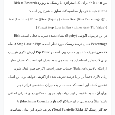
بین ۰.۵٪ تا ۲٪ برای یک استراتژی با
ریسک به ریوارد (Risk to Reward
Ratio)
مثبت). فرمول محاسبه
لات سایز
به شرح زیر است:
[ \text{Lot Size} = \frac{(\text{Equity} \times \text{Risk Percentage})}
{\text{Stop Loss in Pips} \times \text{Pip Value}} ]
در این فرمول،
اکویتی (Equity)
نشان‌دهنده سرمایه فعلی است،
Risk
Percentage
همان درصد ریسک مورد نظر است،
Stop Loss in Pips
فاصله
حد ضرر
تعریف شده بر حسب پیپ است و
Pip Value
ارزش دلاری هر پیپ
برای
لات سایز
استاندارد محاسبه می‌شود. هدف این است که صرف نظر
از اینکه
بالانس (Balance)
حساب چقدر است، اگر
حد ضرر
فعال شود،
زیان دلاری دقیقاً برابر با درصد تعریف شده از
اکویتی
خواهد بود. این اصل،
تضمین کننده این است که حساب از یک میزان مشخصی فراتر دچار
دراودان
نشود. علاوه بر این، ربات باید مجهز به مکانیزم‌های کنترلی اضافی
باشد؛ مثلاً محدودیتی برای
حداکثر لات باز (Maximum Open Lot)
یا
حداکثر ریسک کل (Total Portfolio Risk)
تعریف شود. این بدان معناست