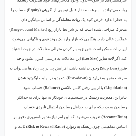
غیرمنتظره‌ای باز شود—بدون وجود مکانیزم‌های قوی
مدیریت ریسک
،
ربات می‌تواند به سرعت مقدار قابل توجهی از
اکویتی (Equity)
حساب را
به خطر اندازد. فرض کنید یک
ربات معامله‌گر
بر اساس میانگین‌های
متحرک طراحی شده است که در شرایط بازار رنج (Range-bound Market)
عملکرد عالی دارد. هنگامی که بازار وارد یک روند قوی و ناگهانی می‌شود،
این ربات ممکن است شروع به باز کردن متوالی معاملات در جهت اشتباه
کند. اگر
لات سایز (Lot Size)
این معاملات به درستی کنترل نشود و
حد
ضرر (Stop Loss)
وجود نداشته باشد، افزایش پی در پی زیان‌ها می‌تواند به
سرعت منجر به
دراودان (Drawdown)
شدید و در نهایت
لیکوئید شدن
(Liquidation)
یا از بین رفتن کامل
بالانس (Balance)
حساب شود.
بنابراین،
مدیریت ریسک
در سیستم‌های خودکار نه تنها برای به حداکثر
رساندن سود، بلکه برای به حداقل رساندن احتمال
نابودی حساب
(Account Ruin)
تعریف می‌شود، که این امر نیازمند برنامه‌ریزی دقیق بر
اساس مفاهیمی چون
ریسک به ریوارد (Risk to Reward Ratio)
ثابت و