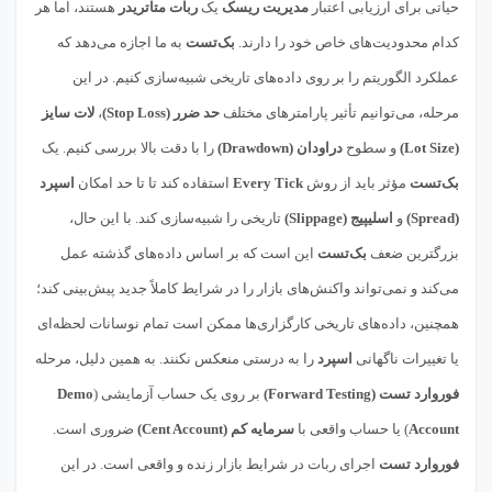
حیاتی برای ارزیابی اعتبار
مدیریت ریسک
یک
ربات متاتریدر
هستند، اما هر
کدام محدودیت‌های خاص خود را دارند.
بک‌تست
به ما اجازه می‌دهد که
عملکرد الگوریتم را بر روی داده‌های تاریخی شبیه‌سازی کنیم. در این
مرحله، می‌توانیم تأثیر پارامترهای مختلف
حد ضرر (Stop Loss)
،
لات سایز
(Lot Size)
و سطوح
دراودان (Drawdown)
را با دقت بالا بررسی کنیم. یک
بک‌تست
مؤثر باید از روش
Every Tick
استفاده کند تا تا حد امکان
اسپرد
(Spread)
و
اسلیپیج (Slippage)
تاریخی را شبیه‌سازی کند. با این حال،
بزرگترین ضعف
بک‌تست
این است که بر اساس داده‌های گذشته عمل
می‌کند و نمی‌تواند واکنش‌های بازار را در شرایط کاملاً جدید پیش‌بینی کند؛
همچنین، داده‌های تاریخی کارگزاری‌ها ممکن است تمام نوسانات لحظه‌ای
یا تغییرات ناگهانی
اسپرد
را به درستی منعکس نکنند. به همین دلیل، مرحله
فوروارد تست (Forward Testing)
بر روی یک حساب آزمایشی (
Demo
Account
) یا حساب واقعی با
سرمایه کم (Cent Account)
ضروری است.
فوروارد تست
اجرای ربات در شرایط بازار زنده و واقعی است. در این