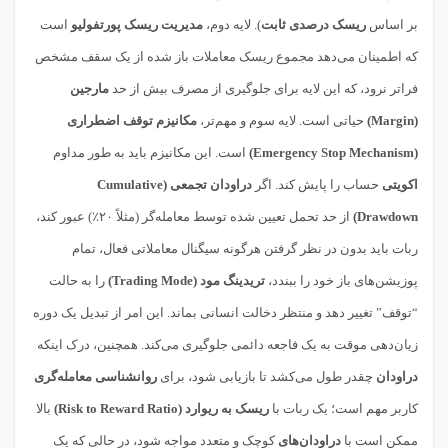
بر اساس
ریسک درصدی ثابت
). لایه دوم،
مدیریت ریسک پورتفولیو
است
که اطمینان می‌دهد مجموع ریسک معاملات باز شده از یک سقف مشخص
فراتر نرود، که این لایه برای جلوگیری از مصرف بیش از حد
مارجین
(Margin)
حیاتی است. لایه سوم و مهم‌تر،
مکانیزم توقف اضطراری
(Emergency Stop Mechanism)
است. این مکانیزم باید به طور مداوم
اکویتی
حساب را پایش کند. اگر
دراودان تجمعی (Cumulative
Drawdown)
از حد تحمل تعیین شده توسط معامله‌گر (مثلاً ۲۰٪) عبور کند،
ربات باید بدون در نظر گرفتن هرگونه سیگنال معاملاتی فعال، تمام
پوزیشن‌های باز خود را ببندد،
تریدینگ مود (Trading Mode)
را به حالت
“توقف” تغییر دهد و منتظر دخالت انسانی بماند. این امر از تبدیل یک دوره
زیان‌دهی موقت به یک فاجعه دائمی جلوگیری می‌کند. همچنین، درک اینکه
دراودان
چقدر طول می‌کشد تا بازیابی شود، برای
روانشناسی معامله‌گری
کاربر مهم است؛ یک ربات با
ریسک به ریوارد (Risk to Reward Ratio)
بالا
ممکن است با
دراودان‌های
کوچک و متعدد مواجه شود، در حالی که یک