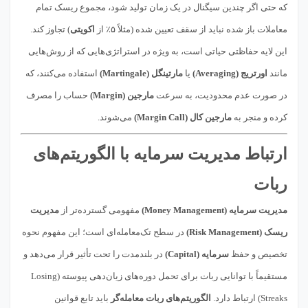
که حتی اگر چندین سیگنال در یک زمان تولید شود، مجموع ریسک تمام
معاملات باز شده نباید از سقف تعیین شده (مثلاً ۵٪ از
اکویتی
) تجاوز کند.
این لایه حفاظتی حیاتی است، به ویژه در استراتژی‌هایی که از روش‌هایی
مانند
اورتریج (Averaging)
یا
مارتینگل (Martingale)
استفاده می‌کنند، که
در صورت عدم محدودیت، به سرعت
مارجین (Margin)
حساب را مصرف
کرده و منجر به
مارجین کال (Margin Call)
می‌شوند.
ارتباط مدیریت سرمایه با الگوریتم‌های
ربات
مدیریت سرمایه (Money Management)
مفهومی گسترده‌تر از
مدیریت
ریسک (Risk Management)
در سطح تک‌معامله‌ای است؛ این مفهوم نحوه
تخصیص و حفظ
سرمایه (Capital)
در بلندمدت را تحت تأثیر قرار می‌دهد و
مستقیماً با توانایی ربات برای تحمل دوره‌های زیان‌دهی پیوسته (Losing
Streaks) ارتباط دارد.
الگوریتم‌های ربات معامله‌گر
باید تابع قوانین