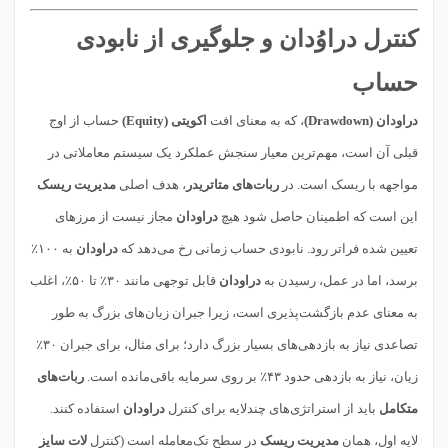
کنترل دراوُدان و جلوگیری از نابودی
حساب
دراودان (Drawdown)
، که به معنای افت
اکویتی (Equity)
حساب از اوج
قبلی آن است، مهم‌ترین معیار سنجش عملکرد یک سیستم معاملاتی در
مواجهه با ریسک است. در
ربات‌های متاتریدر
، هدف اصلی
مدیریت ریسک
این است که اطمینان حاصل شود هیچ
دراودان
مجاز نیست از مرزهای
تعیین شده فراتر رود. نابودی حساب زمانی رخ می‌دهد که
دراودان
به ۱۰۰٪
برسد، اما در عمل، رسیدن به
دراودان
قابل توجهی مانند ۳۰٪ تا ۵۰٪، اغلب
به معنای عدم بازگشت‌پذیری است، زیرا جبران زیان‌های بزرگ به طور
تصاعدی نیاز به بازدهی‌های بسیار بزرگ دارد؛ برای مثال، برای جبران ۳۰٪
زیان، نیاز به بازدهی حدود ۴۳٪ بر روی سرمایه باقی‌مانده است.
ربات‌های
متکامل
باید از استراتژی‌های چندلایه برای کنترل
دراودان
استفاده کنند.
لایه اول، همان
مدیریت ریسک
در سطح تک‌معامله است (کنترل
لات سایز