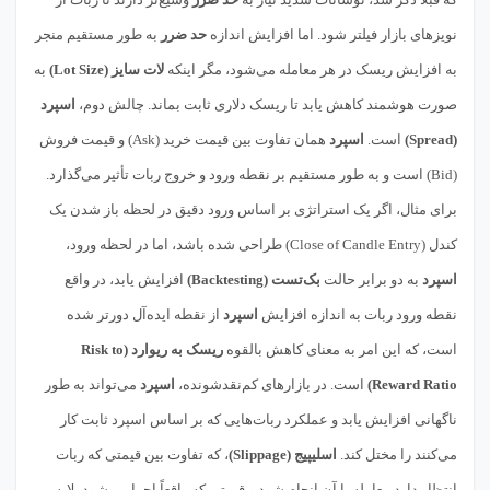
نویزهای بازار فیلتر شود. اما افزایش اندازه
حد ضرر
به طور مستقیم منجر
به افزایش ریسک در هر معامله می‌شود، مگر اینکه
لات سایز (Lot Size)
به
صورت هوشمند کاهش یابد تا ریسک دلاری ثابت بماند. چالش دوم،
اسپرد
(Spread)
است.
اسپرد
همان تفاوت بین قیمت خرید (Ask) و قیمت فروش
(Bid) است و به طور مستقیم بر نقطه ورود و خروج ربات تأثیر می‌گذارد.
برای مثال، اگر یک استراتژی بر اساس ورود دقیق در لحظه باز شدن یک
کندل (Close of Candle Entry) طراحی شده باشد، اما در لحظه ورود،
اسپرد
به دو برابر حالت
بک‌تست (Backtesting)
افزایش یابد، در واقع
نقطه ورود ربات به اندازه افزایش
اسپرد
از نقطه ایده‌آل دورتر شده
است، که این امر به معنای کاهش بالقوه
ریسک به ریوارد (Risk to
Reward Ratio)
است. در بازارهای کم‌نقدشونده،
اسپرد
می‌تواند به طور
ناگهانی افزایش یابد و عملکرد ربات‌هایی که بر اساس اسپرد ثابت کار
می‌کنند را مختل کند.
اسلیپیج (Slippage)
، که تفاوت بین قیمتی که ربات
انتظار دارد معامله با آن انجام شود و قیمتی که واقعاً اجرا می‌شود، لایه