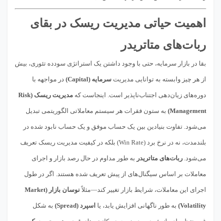
اهمیت حیاتی مدیریت ریسک در بقای
ربات‌های متاتریدر
بقا در بازار سرمایه، حتی با وجود داشتن یک استراتژی سودده تئوری، بیش
از هر چیز وابسته به توانایی مدیریت
سرمایه (Capital)
در مواجهه با
دوره‌های زیان‌دهی اجتناب‌ناپذیر است. اینجاست که
مدیریت ریسک (Risk
Management)
به ستون فقرات هر سیستم معاملاتی الگوریتمی تبدیل
می‌شود. تفاوت بنیادین بین یک حساب موفق و یک حساب نابود شده در
بلندمدت، نه در نرخ برد (Win Rate) بلکه در کیفیت مدیریت ریسک تعریف
می‌شود.
ربات‌های متاتریدر
به طور مداوم در حال رصد بازار و اجرای
معاملات بر اساس سیگنال‌های از پیش تعریف شده هستند. اگر در طول
اجرای این معاملات، شرایط بازار تغییر کند—مثلاً
نوسان بازار (Market
Volatility)
به طور ناگهانی افزایش یابد، یا
اسپرد (Spread)
به شکل