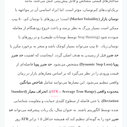
ساختارهای قیمتی مشخص و قابل پیش‌بینی عمل می‌کنند، مانند
بریک‌اوت‌های کم‌نوسان، مؤثر است. اما ایراد اساسی آن در مواجهه با
نوسان بازار (Market Volatility)
است؛ در روزهای با نوسان کم، ۵۰ پیپ
ممکن است بسیار بزرگ به نظر برسد و باعث خروج زودهنگام از معامله
سودده شود (Stop Hunting توسط نوسانات طبیعی)، و در روزهای با
نوسان زیاد، ۵۰ پیپ می‌تواند بسیار کوچک باشد و منجر به برخورد مکرر با
حد ضرر
قبل از رسیدن به هدف اصلی گردد. اینجاست که اهمیت
حد ضرر
پویا (Dynamic Stop Loss)
مشخص می‌شود.
حد ضرر پویا
فاصله‌ای از
قیمت ورودی را در نظر می‌گیرد که بر اساس معیارهای بازار در زمان
واقعی تنظیم می‌شود. این معیارها می‌توانند شامل
شاخص میانگین
محدوده واقعی (Average True Range –
ATR
)
،
انحراف معیار (Standard
Deviation)
، یا حتی فاصله از سطوح کلیدی حمایت و مقاومت شناسایی
شده توسط الگوریتم باشند. به عنوان مثال، یک ربات پیشرفته می‌تواند
حد
ضرر
خود را به گونه‌ای تنظیم کند که همیشه حداقل ۱.۵ برابر
ATR
روز