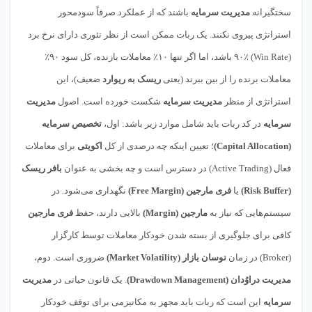
سختگیرانه
مدیریت سرمایه
باشند که از عملکرد صرفاً سودمحور
استراتژی پیروی نکنند. یک ربات ممکن است از نظر تئوری دارای نرخ برد
(Win Rate) ۹۰٪ باشد، اما اگر تنها ۱۰٪ معاملات بازنده، کل سود ۹۰٪
معاملات برنده را از بین ببرند (یعنی
ریسک به ریوارد
ضعیف)، این
استراتژی از منظر
مدیریت سرمایه
شکست خورده است. اصول
مدیریت
سرمایه
در کد ربات باید شامل موارد زیر باشد: اول،
تخصیص سرمایه
(Capital Allocation)
؛ تعیین اینکه چه درصدی از کل
اکویتی
برای معاملات
فعال (Active Trading) در دسترس است و چه بخشی به عنوان
بافر ریسک
(Risk Buffer)
یا
فری مارجین (Free Margin)
نگهداری می‌شود. در
سیستم‌هایی که نیاز به
مارجین (Margin)
بالایی دارند، حفظ
فری مارجین
کافی برای جلوگیری از بسته شدن خودکار معاملات توسط کارگزار
(Broker) در زمان
نوسان بازار (Market Volatility)
ضروری است. دوم،
مدیریت دراوُدان (Drawdown Management)
. یک قانون حیاتی در
مدیریت
سرمایه
این است که ربات باید مجهز به مکانیزمی برای توقف خودکار