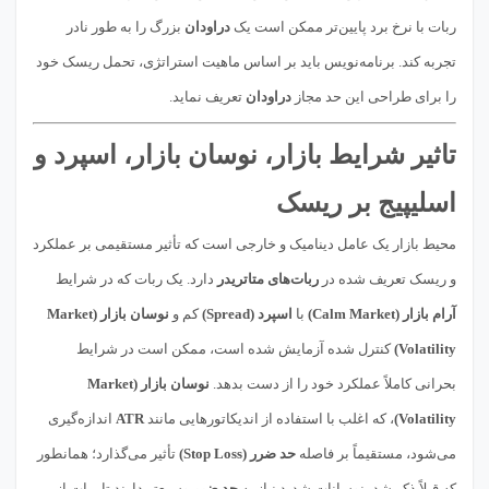
ربات با نرخ برد پایین‌تر ممکن است یک
دراودان
بزرگ را به طور نادر
تجربه کند. برنامه‌نویس باید بر اساس ماهیت استراتژی، تحمل ریسک خود
را برای طراحی این حد مجاز
دراودان
تعریف نماید.
تاثیر شرایط بازار، نوسان بازار، اسپرد و
اسلیپیج بر ریسک
محیط بازار یک عامل دینامیک و خارجی است که تأثیر مستقیمی بر عملکرد
و ریسک تعریف شده در
ربات‌های متاتریدر
دارد. یک ربات که در شرایط
آرام بازار (Calm Market)
با
اسپرد (Spread)
کم و
نوسان بازار (Market
Volatility)
کنترل شده آزمایش شده است، ممکن است در شرایط
بحرانی کاملاً عملکرد خود را از دست بدهد.
نوسان بازار (Market
Volatility)
، که اغلب با استفاده از اندیکاتورهایی مانند
ATR
اندازه‌گیری
می‌شود، مستقیماً بر فاصله
حد ضرر (Stop Loss)
تأثیر می‌گذارد؛ همانطور
که قبلاً ذکر شد، نوسانات شدید نیاز به
حد ضرر
وسیع‌تر دارند تا ربات از