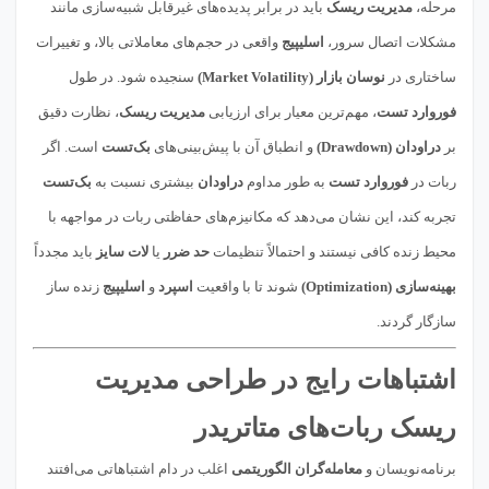
مرحله،
مدیریت ریسک
باید در برابر پدیده‌های غیرقابل شبیه‌سازی مانند
مشکلات اتصال سرور،
اسلیپیج
واقعی در حجم‌های معاملاتی بالا، و تغییرات
ساختاری در
نوسان بازار (Market Volatility)
سنجیده شود. در طول
فوروارد تست
، مهم‌ترین معیار برای ارزیابی
مدیریت ریسک
، نظارت دقیق
بر
دراودان (Drawdown)
و انطباق آن با پیش‌بینی‌های
بک‌تست
است. اگر
ربات در
فوروارد تست
به طور مداوم
دراودان
بیشتری نسبت به
بک‌تست
تجربه کند، این نشان می‌دهد که مکانیزم‌های حفاظتی ربات در مواجهه با
محیط زنده کافی نیستند و احتمالاً تنظیمات
حد ضرر
یا
لات سایز
باید مجدداً
بهینه‌سازی (Optimization)
شوند تا با واقعیت
اسپرد
و
اسلیپیج
زنده ساز
سازگار گردند.
اشتباهات رایج در طراحی مدیریت
ریسک ربات‌های متاتریدر
برنامه‌نویسان و
معامله‌گران الگوریتمی
اغلب در دام اشتباهاتی می‌افتند