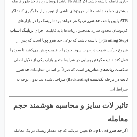
جاری فاصله داشته باشد. اگر
ATR
بالا باشد (نوسان زیاد)،
حد ضرر
فاصله
بیشتری خواهد داشت تا از خروج‌های ناشی از نویز بازار جلوگیری کند؛ اگر
ATR
پایین باشد،
حد ضرر
نزدیک‌تر خواهد بود تا ریسک را در بازارهای
کم‌نوسان محدود سازد. همچنین، ربات‌ها باید قابلیت اجرای
تریلینگ استاپ
(Trailing Stop)
را داشته باشند که نوعی
حد ضرر پویا
است که پس از
شروع حرکت قیمت در جهت سود، خود را با قیمت پیش می‌کشد تا سود را
قفل کند. نادیده گرفتن پویایی در شرایط متغیر بازار، یکی از دلایل اصلی
شکست
ربات‌های متاتریدر
است که صرفاً بر اساس تنظیمات
حد ضرر
ثابت
در مرحله
بک‌تست (Backtesting)
طراحی شده‌اند، بدون توجه به
شرایط آتی.
تاثیر لات سایز و محاسبه هوشمند حجم
معامله
اگر
حد ضرر (Stop Loss)
تعیین می‌کند که چه مقدار ریسک در یک معامله