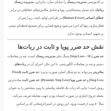
در کدنویسی
مدیریت ریسک
را نمایان سازد. بنابراین،
مدیریت ریسک
رباتیک
باید بسیار مستحکم‌تر، پویا و شامل مکانیزم‌های حفاظتی در برابر
خطای انسانی (Human Error)
در طراحی اولیه باشد، زیرا پس از
فعال‌سازی، تنها کد اجرا می‌شود و هیچ فضایی برای تصحیح لحظه‌ای مبتنی
بر شهود انسانی وجود ندارد.
نقش حد ضرر پویا و ثابت در ربات‌ها
حد ضرر (Stop Loss – SL)
سنگ بنای
مدیریت ریسک
است، چه در معاملات
دستی و چه در معاملات الگوریتمی. با این حال، اجرای آن در
ربات‌های
متاتریدر
می‌تواند به دو شکل اصلی صورت پذیرد:
حد ضرر ثابت (Fixed
Stop Loss)
و
حد ضرر پویا (Dynamic Stop Loss)
.
حد ضرر ثابت
ساده‌ترین
روش است؛ جایی که ربات یک فاصله پیکسلی یا پیپی مشخص را به عنوان
نقطه خروج اجباری در صورت اشتباه بودن جهت معامله تعریف می‌کند،
مثلاً ۵۰ پیپ از قیمت ورود. این روش در استراتژی‌هایی که بر اساس