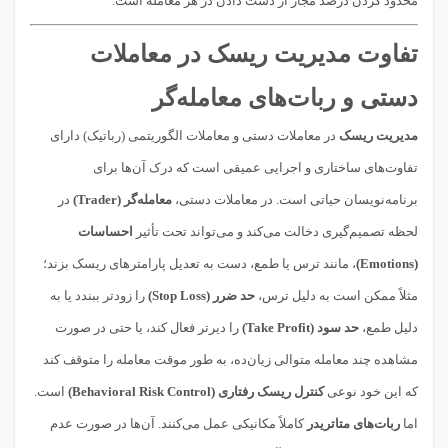
محدود کردن درصد مجاز از دست دادن در هر معامله است.
تفاوت مدیریت ریسک در معاملات
دستی و ربات‌های معامله‌گر
مدیریت ریسک
در معاملات دستی و معاملات الگوریتمی (رباتیک) دارای
تفاوت‌های ساختاری و اجرایی عمیقی است که درک آن‌ها برای
برنامه‌نویسان حیاتی است. در معاملات دستی،
معامله‌گر (Trader)
در
لحظه تصمیم‌گیری دخالت می‌کند و می‌تواند تحت تأثیر
احساسات
(Emotions)
، مانند ترس یا طمع، دست به تعدیل پارامترهای ریسک بزند؛
مثلاً ممکن است به دلیل ترس،
حد ضرر (Stop Loss)
را زودتر ببندد یا به
دلیل طمع،
حد سود (Take Profit)
را دیرتر فعال کند، یا حتی در صورت
مشاهده چند معامله متوالی زیان‌ده، به طور موقت معامله را متوقف کند
که این خود نوعی
کنترل ریسک رفتاری (Behavioral Risk Control)
است.
اما
ربات‌های متاتریدر
کاملاً مکانیکی عمل می‌کنند. آن‌ها در صورت عدم