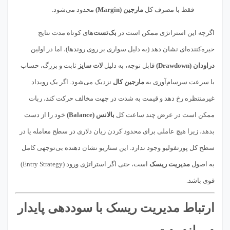
فقط با مصرف کل
مارجین (Margin)
محدود می‌شود.
اگرچه این استراتژی ممکن است در
بک‌تست
‌های کوتاه مدت نتایج
خیره‌کننده‌ای نشان دهد (به دلیل سواری بر روی روندها)، اما در اولین
دراودان (Drawdown)
قابل توجه، به دلیل
لات سایز
ثابت و بزرگ، حساب
با سرعت سرسام‌آوری به
مارجین کال
نزدیک می‌شود. اگر یک رویداد
غیرمنتظره رخ دهد و قیمت به شدت در جهت مخالف حرکت کند، ربات
ممکن است در عرض چند ساعت کل
بالانس (Balance)
خود را از دست
بدهد، زیرا هیچ عاملی برای محدود کردن زیان دلاری در سطح معامله یا در
سطح کل پورتفولیو وجود ندارد. این سناریو نشان دهنده بی‌توجهی کامل
به اصول
مدیریت ریسک
است، حتی اگر استراتژی ورود (Entry Strategy)
قوی باشد.
ارتباط مدیریت ریسک با سوددهی پایدار