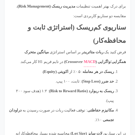
برای درک بهتر اهمیت تنظیمات
مدیریت ریسک (Risk Management)
،
مقایسه دو سناریو کاربردی است:
سناریوی کم‌ریسک (استراتژی ثابت و
محافظه‌کار)
فرض کنید یک
ربات متاتریدر
بر اساس استراتژی
میانگین متحرک
همگرایی/واگرایی (
MACD
Crossover)
در تایم فریم H1 کار می‌کند.
ریسک در هر معامله
: ۰.۵٪ از
اکویتی (Equity)
.
حد ضرر (Stop Loss)
: ثابت، ۱۰۰ پیپ.
ریسک به ریوارد (Risk to Reward Ratio)
: ۱:۲ (هدف سود ۲۰۰
پیپ).
مکانیزم حفاظتی
: توقف فعالیت ربات در صورت رسیدن به
دراودان
تجمعی
۱۰٪.
در این سناریو،
لات سایز (Lot Size)
محاسبه شده بسیار محافظه‌کارانه