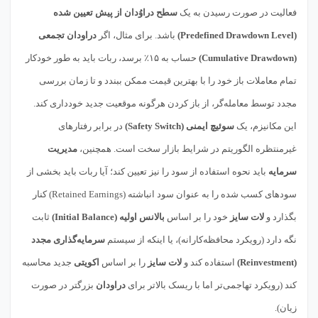
فعالیت در صورت رسیدن به یک
سطح دراوُدان از پیش تعیین شده
(Predefined Drawdown Level)
باشد. برای مثال، اگر
دراودان تجمعی
(Cumulative Drawdown)
حساب به ۱۵٪ برسد، ربات باید به طور خودکار
تمام معاملات باز خود را با بهترین قیمت ممکن ببندد و تا زمان بررسی
مجدد توسط معامله‌گر، از باز کردن هرگونه موقعیت جدید خودداری کند.
این مکانیزم، یک
سوئیچ ایمنی (Safety Switch)
در برابر رفتارهای
غیرمنتظره الگوریتم در شرایط بازار سخت است. همچنین،
مدیریت
سرمایه
باید نحوه استفاده از سود را نیز تعیین کند؛ آیا ربات باید بخشی از
سودهای کسب شده را به عنوان سود انباشته (Retained Earnings) کنار
بگذارد و
لات سایز
خود را بر اساس
بالانس اولیه (Initial Balance)
ثابت
نگه دارد (رویکرد محافظه‌کارانه)، یا اینکه از سیستم
سرمایه‌گذاری مجدد
(Reinvestment)
استفاده کند و
لات سایز
را بر اساس
اکویتی
جدید محاسبه
کند (رویکرد تهاجمی‌تر اما با ریسک بالاتر برای
دراودان
بزرگتر در صورت
زیان).