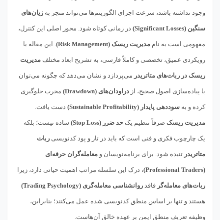
وجود نداشته باشد، سرعت اجرای الگوریتم‌ها می‌تواند منجر به
زیان‌های
سنگین (Significant Losses)
در زمانی کوتاه شود. محور اصلی این کنترل،
مفهومی است به نام
مدیریت ریسک (Risk Management)
. این مقاله با
رویکردی عمیق، تخصصی و کاملاً فارسی، به تشریح ابعاد مختلف
مدیریت
ریسک در ربات‌های متاتریدر
می‌پردازد و نشان می‌دهد که چگونه می‌توان
با پیاده‌سازی اصول صحیح، از
دراودان‌های (Drawdown)
مخرب جلوگیری
کرده و به
سوددهی پایدار (Sustainable Profitability)
دست یافت.
مدیریت ریسک
صرفاً تنظیم یک
حد ضرر (Stop Loss)
ساده نیست؛ بلکه
یک چارچوب فکری و فنی است که باید در تار و پود کدنویسی
ربات
متاتریدر
تنیده شود. برای برنامه‌نویسان و
معامله‌گران حرفه‌ای
(Professional Traders)
، درک این سلسله مراتب اهمیت حیاتی دارد، زیرا
ربات‌های معامله‌گر
فاقد
روانشناسی معامله‌گری (Trading Psychology)
هستند و تنها بر اساس منطق کدنویسی شده عمل می‌کنند؛ بنابراین،
وظیفه تعریف منطق ایمن بر عهده خالق آن‌هاست.