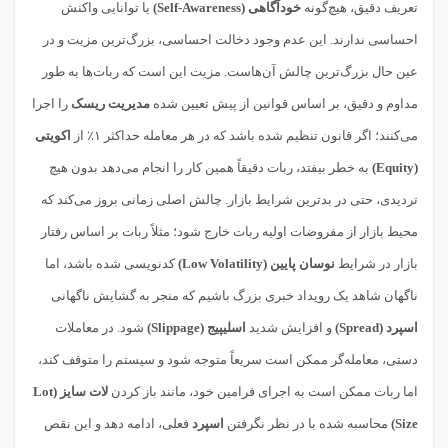
تعریف دقیق، هیچ‌گونه
خودآگاهی (Self-Awareness)
یا توانایی واکنش
احساسی ندارند. این عدم وجود دخالت احساسی، بزرگ‌ترین مزیت و در
عین حال بزرگ‌ترین چالش آن‌هاست. مزیت این است که ربات‌ها به طور
مداوم و دقیق، بر اساس قوانین از پیش تعیین شده
مدیریت ریسک
را اجرا
می‌کنند؛ اگر قانون تنظیم شده باشد که در هر معامله حداکثر ۱٪ از
اکویتی
(Equity)
به خطر بیفتد، ربات دقیقاً همین کار را انجام می‌دهد بدون هیچ
تردیدی، حتی در بدترین شرایط بازار. چالش اصلی زمانی بروز می‌کند که
محیط بازار از مفروضات اولیه ربات خارج شود؛ مثلاً ربات بر اساس رفتار
بازار در شرایط
نوسان پایین (Low Volatility)
کدنویسی شده باشد، اما
ناگهان شاهد یک رویداد خبری بزرگ باشیم که منجر به گشایش ناگهانی
اسپرد (Spread)
و افزایش شدید
اسلیپیج (Slippage)
شود. در معاملات
دستی، معامله‌گر ممکن است سریعاً متوجه شود و سیستم را متوقف کند،
اما ربات ممکن است به اجرای فرامین خود، مانند باز کردن
لات سایز (Lot
Size)
محاسبه شده با در نظر نگرفتن
اسپرد
فعلی، ادامه دهد و این نقص