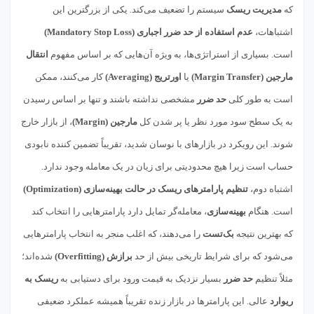
که
مدیریت ریسک
سیستم را تضعیف می‌کند. یکی از بزرگترین این
اشتباهات،
عدم استفاده از حد ضرر اجباری (Mandatory Stop Loss)
است. بسیاری از استراتژی‌ها، به ویژه آن‌هایی که بر اساس مفهوم
انتقال
مارجین (Margin Transfer)
یا
اورتریج (Averaging)
کار می‌کنند، ممکن
است به طور کلی
حد ضرر
مشخصی نداشته باشند و تنها بر اساس رسیدن
به یک سطح سود مورد نظر یا پر شدن کل
مارجین (Margin)
، از بازار خارج
شوند. این رویکرد در بازارهای با نوسان شدید، تقریباً تضمین کننده نابودی
حساب است زیرا هیچ محدودیتی برای زیان در یک معامله وجود ندارد.
اشتباه دوم،
تنظیم پارامترهای ریسک در حالت بهینه‌سازی (Optimization)
است. هنگام
بهینه‌سازی
، معامله‌گر تمایل دارد پارامترهایی را انتخاب کند
که بهترین نتیجه
بک‌تست
را می‌دهند، که اغلب منجر به انتخاب پارامترهایی
می‌شود که برای شرایط تاریخی بیش از حد
برازش (Overfitting)
شده‌اند؛
مثلاً تنظیم
حد ضرر
بسیار نزدیک به قیمت ورود برای دستیابی به
ریسک به
ریوارد
عالی. این پارامترها در بازار زنده تقریباً همیشه عملکرد ضعیفی