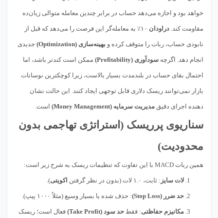
خواهد بود و اجازه می‌دهد حساب در برابر چندین معامله متوالی زیان‌ده
مقاومت کند.
دراودان
۱۰٪ به معامله‌گر این فرصت را می‌دهد که قبل از
نابودی حساب، ربات را متوقف کرده و
بهینه‌سازی (Optimization)
جدیدی
انجام دهد. اگرچه
سودآوری (Profitability)
ممکن است کندتر باشد، اما
احتمال بقای حساب در بلندمدت بسیار بالاست، زیرا کوچکترین نوسانات
بازار نمی‌توانند ریسک دلاری قابل توجهی ایجاد کنند. این حالت نشان
دهنده اجرای دقیق
مدیریت سرمایه (Money Management)
است.
سناریوی پرریسک (استراتژی تهاجمی بدون
محدودیت)
همین ربات MACD با این تفاوت که تنظیمات ریسک به شرح زیر است:
لات سایز
: ثابت، ۱.۰ لات (بدون در نظر گرفتن
اکویتی
).
حد ضرر (Stop Loss)
: حذف شده یا بسیار وسیع (مثلاً ۱۰۰۰ پیپ).
مکانیزم حفاظتی
: فقط
حد سود (Take Profit)
فعال است؛ ریسک