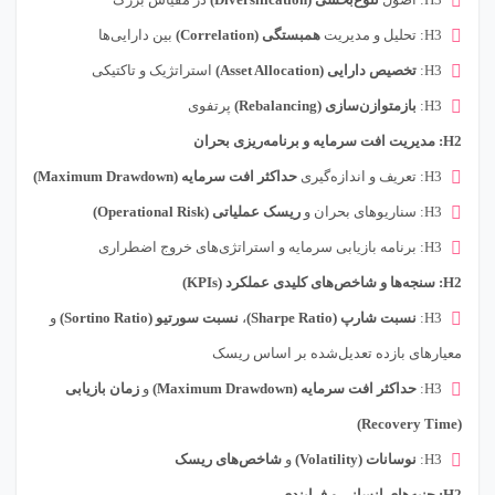
H3: تحلیل و مدیریت
همبستگی (Correlation)
بین دارایی‌ها
H3:
تخصیص دارایی (Asset Allocation)
استراتژیک و تاکتیکی
H3:
بازمتوازن‌سازی (Rebalancing)
پرتفوی
H2: مدیریت افت سرمایه و برنامه‌ریزی بحران
H3: تعریف و اندازه‌گیری
حداکثر افت سرمایه (Maximum Drawdown)
H3: سناریوهای بحران و
ریسک عملیاتی (Operational Risk)
H3: برنامه بازیابی سرمایه و استراتژی‌های خروج اضطراری
H2: سنجه‌ها و شاخص‌های کلیدی عملکرد (KPIs)
H3:
نسبت شارپ (Sharpe Ratio)
،
نسبت سورتیو (Sortino Ratio)
و
معیارهای بازده تعدیل‌شده بر اساس ریسک
H3:
حداکثر افت سرمایه (Maximum Drawdown)
و
زمان بازیابی
(Recovery Time)
H3:
نوسانات (Volatility)
و
شاخص‌های ریسک
H2: جنبه‌های انسانی و فرایندی