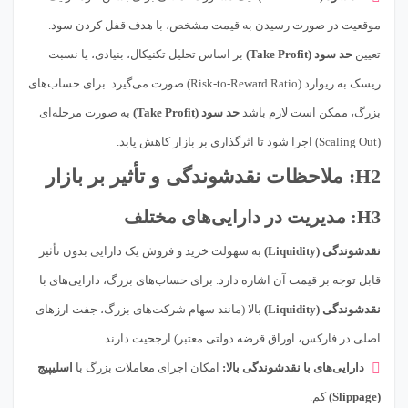
موقعیت در صورت رسیدن به قیمت مشخص، با هدف قفل کردن سود.
تعیین
حد سود (Take Profit)
بر اساس تحلیل تکنیکال، بنیادی، یا نسبت
ریسک به ریوارد (Risk-to-Reward Ratio) صورت می‌گیرد. برای حساب‌های
بزرگ، ممکن است لازم باشد
حد سود (Take Profit)
به صورت مرحله‌ای
(Scaling Out) اجرا شود تا اثرگذاری بر بازار کاهش یابد.
H2: ملاحظات نقدشوندگی و تأثیر بر بازار
H3: مدیریت در دارایی‌های مختلف
نقدشوندگی (Liquidity)
به سهولت خرید و فروش یک دارایی بدون تأثیر
قابل توجه بر قیمت آن اشاره دارد. برای حساب‌های بزرگ، دارایی‌های با
نقدشوندگی (Liquidity)
بالا (مانند سهام شرکت‌های بزرگ، جفت ارزهای
اصلی در فارکس، اوراق قرضه دولتی معتبر) ارجحیت دارند.
دارایی‌های با نقدشوندگی بالا:
امکان اجرای معاملات بزرگ با
اسلیپیج
(Slippage)
کم.