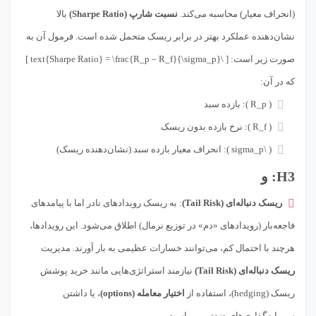
(انحراف معیار) محاسبه می‌کند.
نسبت شارپ (Sharpe Ratio)
بالا
نشان‌دهنده عملکرد بهتر در برابر ریسک متحمل شده است. فرمول آن به
صورت زیر است: [ \text{Sharpe Ratio} = \frac{R_p – R_f}{\sigma_p} ]
که در آن:
( R_p ): بازده سبد
( R_f ): نرخ بازده بدون ریسک
( \sigma_p ): انحراف معیار بازده سبد (نشان‌دهنده ریسک)
H3: و
ریسک دنباله‌ای (Tail Risk)
: به ریسک رویدادهای نادر اما با پیامدهای
فاجعه‌بار (رویدادهای «دم» در توزیع نرمال) اطلاق می‌شود. این رویدادها،
هرچند با احتمال کم، می‌توانند خسارات عظیمی به بار آورند. مدیریت
ریسک دنباله‌ای (Tail Risk)
نیازمند استراتژی‌هایی مانند خرید پوشش
ریسک (hedging)، استفاده از
اختیار معامله (options)
، یا داشتن
سرمایه‌گذاری‌های ضدتورمی است.