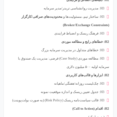
H3: مدیریت روانشناسی تریدر/مدیر سرمایه
H3: ساختار تیم، مسئولیت‌ها و
محدودیت‌های صرافی/کارگزار
(Broker/Exchange Constraints)
H3: فرهنگ ریسک و انضباط فرایندی
H2: خطاهای رایج و مطالعه موردی
H3: خطاهای متداول در مدیریت سرمایه بزرگ
H3: مطالعه موردی (Case Study) فرضی: مدیریت یک صندوق با
سرمایه اولیه ۵۰۰ میلیون دلاری
H2: ابزارها و قالب‌های کاربردی
H3: چک‌لیست روزانه/هفتگی/ماهیانه
H3: جدول تعیین ریسک و اندازه موقعیت نمونه
H3: قالب سیاست‌نامه ریسک (Risk Policy) (به صورت بولت‌پوینت)
H2: اقدام (Call to Action)
(بدون لینک)