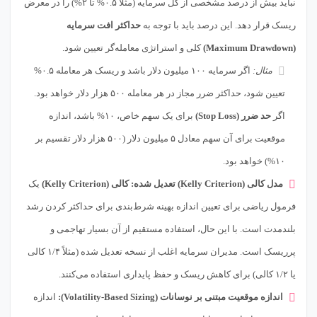
نباید بیش از درصد مشخصی از کل سرمایه (مثلاً ۰.۵% تا ۲%) را در معرض
ریسک قرار دهد. این درصد باید با توجه به
حداکثر افت سرمایه
(Maximum Drawdown)
کلی و استراتژی معامله‌گر تعیین شود.
مثال:
اگر سرمایه ۱۰۰ میلیون دلار باشد و ریسک هر معامله ۰.۵%
تعیین شود، حداکثر ضرر مجاز در هر معامله ۵۰۰ هزار دلار خواهد بود.
اگر
حد ضرر (Stop Loss)
برای یک سهم خاص، ۱۰% باشد، اندازه
موقعیت برای آن سهم معادل ۵ میلیون دلار (۵۰۰ هزار دلار تقسیم بر
۱۰%) خواهد بود.
مدل کالی (Kelly Criterion) تعدیل شده:
کالی (Kelly Criterion)
یک
فرمول ریاضی برای تعیین اندازه بهینه شرط‌بندی برای حداکثر کردن رشد
بلندمدت است. با این حال، استفاده مستقیم از آن بسیار تهاجمی و
پرریسک است. مدیران سرمایه اغلب از نسخه تعدیل شده (مثلاً ۱/۴ کالی
یا ۱/۲ کالی) برای کاهش ریسک و حفظ پایداری استفاده می‌کنند.
اندازه موقعیت مبتنی بر نوسانات (Volatility-Based Sizing):
اندازه