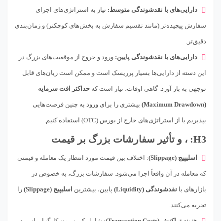
دارایی‌های با نقدشوندگی متوسط:
نیاز به استراتژی‌های اجرای
سفارش پیچیده‌تر (مانند تقسیم سفارش به بخش‌های کوچکتر) و زمان‌بندی
دقیق‌تر.
دارایی‌های با نقدشوندگی پایین:
ورود و خروج از موقعیت‌های بزرگ در
این دسته از دارایی‌ها بسیار پرریسک است و ممکن است زیان‌های قابل
توجهی به بار آورد. گاهی اوقات، نیاز است که
حداکثر افت سرمایه
(Maximum Drawdown)
بیشتری را برای ورود به چنین فرصت‌هایی
بپذیریم یا از استراتژی‌های خارج از بورس (OTC) استفاده کنیم.
H3: ، و تأثیر سفارشات بزرگ بر قیمت
اسلیپیج (Slippage)
: اختلاف بین قیمت مورد انتظار یک معامله و قیمتی
که معامله در آن واقعاً اجرا می‌شود. سفارشات بزرگ، به خصوص در
بازارهای با
نقدشوندگی (Liquidity)
پایین، بیشترین
اسلیپیج (Slippage)
را
تجربه می‌کنند.
هزینه تراکنش (Transaction Costs)
: شامل کمیسیون کارگزار، اسپرد