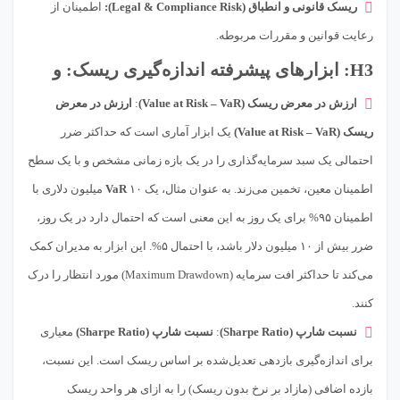
ریسک قانونی و انطباق (Legal & Compliance Risk):
اطمینان از
رعایت قوانین و مقررات مربوطه.
H3: ابزارهای پیشرفته اندازه‌گیری ریسک: و
ارزش در معرض ریسک (Value at Risk – VaR)
:
ارزش در معرض
ریسک (Value at Risk – VaR)
یک ابزار آماری است که حداکثر ضرر
احتمالی یک سبد سرمایه‌گذاری را در یک بازه زمانی مشخص و با یک سطح
اطمینان معین، تخمین می‌زند. به عنوان مثال، یک
VaR
۱۰ میلیون دلاری با
اطمینان ۹۵% برای یک روز به این معنی است که احتمال دارد در یک روز،
ضرر بیش از ۱۰ میلیون دلار باشد، با احتمال ۵%. این ابزار به مدیران کمک
می‌کند تا حداکثر افت سرمایه (Maximum Drawdown) مورد انتظار را درک
کنند.
نسبت شارپ (Sharpe Ratio)
:
نسبت شارپ (Sharpe Ratio)
معیاری
برای اندازه‌گیری بازدهی تعدیل‌شده بر اساس ریسک است. این نسبت،
بازده اضافی (مازاد بر نرخ بدون ریسک) را به ازای هر واحد ریسک