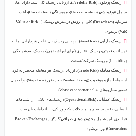
ریسک پرتفوی (Portfolio Risk):
ارزیابی ریسک کلی سبد دارایی‌ها،
شامل
تنوع‌بخشی (Diversification)
،
همبستگی (Correlation)
،
افت
سرمایه (Drawdown)
کلی، و
ارزش در معرض ریسک (Value at Risk –
VaR)
پرتفوی.
ریسک دارایی (Asset Risk):
ارزیابی ریسک‌های خاص هر دارایی، مانند
نوسانات قیمتی، ریسک اعتباری (برای اوراق بدهی)، ریسک نقدشوندگی
(Liquidity) و ریسک شرکت/صنعت.
ریسک معامله (Trade Risk):
ارزیابی ریسک هر معامله منحصر به فرد،
از جمله
اندازه موقعیت (Position Sizing)
،
حد ضرر (Stop Loss)
، و احتمال
تحقق سناریوهای بد (Worst-case scenarios).
ریسک عملیاتی (Operational Risk):
ریسک‌های ناشی از اشتباهات
انسانی، نقص سیستم‌ها، مشکلات تکنولوژیکی، یا اقدامات نادرست
فرایندی. این شامل
محدودیت‌های صرافی/کارگزار (Broker/Exchange
Constraints)
نیز می‌شود.