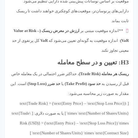
موقعیت بر اساس نوسانات پیش‌بینی شده دارایی تنظیم می‌شود.
دارایی‌های پرنوسان‌تر، موقعیت‌های کوچکتری خواهند داشت تا ریسک
ثابت بماند.
**اندازه موقعیت مبتنی بر
ارزش در معرض ریسک (Value at Risk –
VaR)
: اندازه موقعیت به گونه‌ای تعیین می‌شود که
VaR
کل پرتفوی از حد
معینی تجاوز نکند.
H3: تعیین و در سطح معامله
ریسک هر معامله (Trade Risk)
، حداکثر ضرر احتمالی در یک معامله خاص
قبل از رسیدن به
حد سود (Take Profit)
یا
حد ضرر (Stop Loss)
است. این
مقدار به صورت زیر محاسبه می‌شود:
[ \text{Trade Risk} = (\text{Entry Price} – \text{Stop Loss Price})
\times \text{Number of Shares/Units} ] یا به صورت دلاری: [ \text{Trade
Risk (USD)} = (\text{Entry Price} – \text{Stop Loss Price}) \times
\text{Number of Shares/Units} \times \text{Contract Size} ]