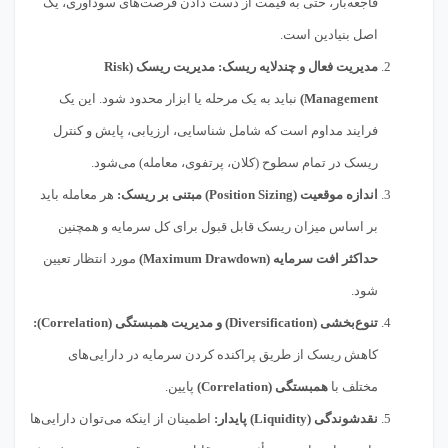
فاجعه‌بار، حتی به قیمت از دست دادن فرصت‌های سودآوری، یک
اصل بنیادین است.
مدیریت فعال و چندلایه ریسک:
مدیریت ریسک (Risk
Management)
نباید به یک مرحله یا ابزار محدود شود. این یک
فرایند مداوم است که شامل شناسایی، ارزیابی، پایش و کنترل
ریسک در تمام سطوح (کلان، پرتفوی، معامله) می‌شود.
اندازه موقعیت (Position Sizing) مبتنی بر ریسک:
هر معامله باید
بر اساس میزان ریسک قابل قبول برای کل سرمایه و همچنین
حداکثر افت سرمایه (Maximum Drawdown)
مورد انتظار تعیین
شود.
تنوع‌بخشی (Diversification) و مدیریت همبستگی (Correlation):
کاهش ریسک از طریق پراکنده کردن سرمایه در دارایی‌های
مختلف با
همبستگی (Correlation)
پایین.
نقدشوندگی (Liquidity) پایدار:
اطمینان از اینکه می‌توان دارایی‌ها