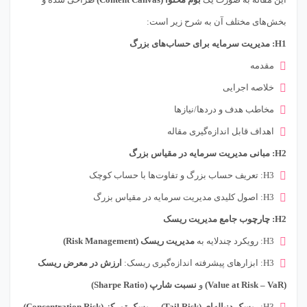
بخش‌های مختلف آن به شرح زیر است:
H1: مدیریت سرمایه برای حساب‌های بزرگ
مقدمه
خلاصه اجرایی
مخاطب هدف و دردها/نیازها
اهداف قابل اندازه‌گیری مقاله
H2: مبانی مدیریت سرمایه در مقیاس بزرگ
H3: تعریف حساب بزرگ و تفاوت‌ها با حساب کوچک
H3: اصول کلیدی مدیریت سرمایه در مقیاس بزرگ
H2: چارچوب جامع مدیریت ریسک
H3: رویکرد چندلایه به
مدیریت ریسک (Risk Management)
H3: ابزارهای پیشرفته اندازه‌گیری ریسک:
ارزش در معرض ریسک
(Value at Risk – VaR)
و
نسبت شارپ (Sharpe Ratio)
H3:
ریسک دنباله‌ای (Tail Risk)
و
ریسک تمرکز (Concentration Risk)