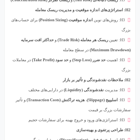
H2: استراتژی‌های اندازه موقعیت و مدیریت ریسک معامله
H3: روش‌های نوین
اندازه موقعیت (Position Sizing)
برای حساب‌های
بزرگ
H3: تعیین
ریسک هر معامله (Trade Risk)
و
حداکثر افت سرمایه
(Maximum Drawdown)
در سطح معامله
H3: اهمیت
حد ضرر (Stop Loss)
و
حد سود (Take Profit)
در معاملات
بزرگ
H2: ملاحظات نقدشوندگی و تأثیر بر بازار
H3: مدیریت
نقدشوندگی (Liquidity)
در دارایی‌های مختلف
H3:
اسلیپیج (Slippage)
،
هزینه تراکنش (Transaction Costs)
و تأثیر
سفارشات بزرگ بر قیمت
H3: استراتژی‌های ورود و خروج بهینه برای سفارشات حجیم
H2: طراحی پرتفوی و بهینه‌سازی
H3: اصول
تنوع‌بخشی (Diversification)
در مقیاس بزرگ