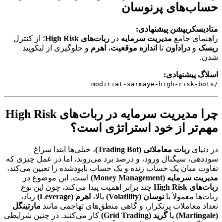
حساب‌های پرنوسان
متادیسکریپشن پیشنهادی:
راهنمای جامع
مدیریت سرمایه
در
ربات‌های High Risk
؛ از کنترل
ریسک
و
دراداون
تا
اندازه موقعیت
،
اهرم
و جلوگیری از لیکویید
شدن.
اسلاگ پیشنهادی:
/modiriat-sarmaye-high-risk-bots
چرا مدیریت سرمایه در ربات‌های High Risk
مهم‌تر از خود استراتژی است؟
در دنیای
ربات معاملاتی (Trading Bot)
، خیلی‌ها ابتدا سراغ
سوددهی، سیگنال ورود، و درصد برد می‌روند، اما در عمل چیزی که
تفاوت میان یک حساب زنده و یک حساب نابودشده را تعیین می‌کند،
مدیریت سرمایه (Money Management)
است. این موضوع در
ربات‌های High Risk
چند برابر اهمیت پیدا می‌کند، چون این نوع
ربات‌ها معمولاً با
نوسان (Volatility)
بالا،
اهرم (Leverage)
زیاد،
تعداد معاملات پرتکرار، و گاهی منطق‌های تهاجمی مانند
مارتینگل
(Martingale)
یا
گرید (Grid Trading)
کار می‌کنند. در چنین شرایطی