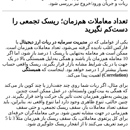
ربات و جریان ورود/خروج نیز بررسی شود.
تعداد معاملات هم‌زمان؛ ریسک تجمعی را
دست‌کم نگیرید
یکی از عواملی که در
مدیریت سرمایه در ربات ارز دیجیتال
یا
فارکس اغلب نادیده گرفته می‌شود، تعداد معاملات هم‌زمان است.
ممکن است هر معامله به‌تنهایی با ریسک 1 درصد باز شود، اما اگر
10 معامله هم‌زمان باز باشند و همگی به‌دلیل همبستگی بالا در یک
جهت یا در یک شرایط مشابه بازار قرار بگیرند، ریسک واقعی حساب
بسیار بیشتر از 1 درصد خواهد بود. اینجاست که
همبستگی
(Correlation)
اهمیت پیدا می‌کند.
برای مثال، اگر ربات شما روی چند جفت‌ارز یا چند کوین باز می‌کند
که همگی به بیت‌کوین وابسته‌اند، در عمل ممکن است چندین
پوزیشن به‌طور هم‌زمان تحت تأثیر یک حرکت واحد قرار بگیرند. در
چنین حالتی، تنوع ظاهری وجود دارد اما تنوع واقعی نه. بنابراین، باید
سقف تعداد معاملات باز، سقف ریسک تجمعی، و حتی سقف
هم‌زمانی در جهت مشابه تعیین شود. برخی معامله‌گران حرفه‌ای
برای کل پرتفوی معاملاتی، یک سقف ریسک باز هم‌زمان مثلاً 3 تا 5
درصد تعریف می‌کنند تا از انفجار ریسک جلوگیری شود.