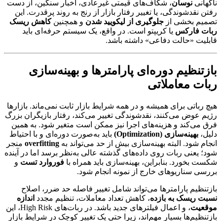
ناگهانی
نوسان
، شکاف‌های قیمتی غیرعادی، اخبار سنگین، از دست
رفتن نقدشوندگی، یا تغییر رفتار بازار از رنج به روند پرقدرت. این
تصمیم بخشی از
جلوگیری از لیکویید شدن
و همچنین
کاهش ریسک
ربات فارکس
یا کریپتو است. در واقع، یک سیستم حرفه‌ای باید
قابلیت «حالت دفاعی» داشته باشد.
بازتنظیم دوره‌ای پارامترها و بهینه‌سازی
ربات معاملاتی
هیچ رباتی برای همیشه و در همه شرایط بازار ثابت نمی‌ماند. بازارها
رژیم عوض می‌کنند، نقدشوندگی تغییر می‌کند، رفتار بازیگران بزرگ
فرق می‌کند و هزینه‌های اجرا نیز ممکن است متغیر شود. به همین
دلیل،
بهینه‌سازی (Optimization)
باید به‌صورت دوره‌ای و با احتیاط
انجام شود. البته بهینه‌سازی بیش از حد می‌تواند به
overfitting
منجر
شود؛ یعنی ربات روی داده‌های گذشته عالی به‌نظر برسد اما در آینده
شکست بخورد. بنابراین، بهینه‌سازی باید همراه با
فوروارد تست
و
بررسی سناریوهای خارج از نمونه انجام شود.
بازتنظیم پارامترها می‌تواند شامل تغییر فاصله حد ضرر، اصلاح
نسبت ریسک به بازده
، کاهش تعداد معاملات، تنظیم مجدد
اندازه
موقعیت
، و اعمال فیلترهای جدید باشد. در ربات‌های High Risk، این
بازتنظیم‌ها بسیار مهم‌اند، زیرا حتی یک تغییر کوچک در شرایط بازار