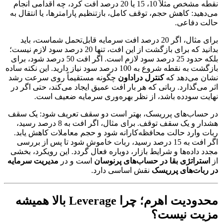
نقطه مشخص مثلاً 10، 15 یا 20 درصد افت کرد، چه اقدامی انجام
می‌دهید: کاهش حجم، توقف کامل، بازتنظیم پارامترها، یا انتقال به
حالت دفاعی.
برای مثال، اگر 20 درصد افت سرمایه قابل‌تحمل شماست، باید
بدانید که برای بازگشت از این افت، تنها 20 درصد سود لازم نیست؛
بلکه حدود 25 درصد سود لازم است. اگر افت 50 درصد شود، برای
بازگشت به نقطه شروع به 100 درصد سود نیاز دارید. این نکته ساده
نشان می‌دهد که
کنترل دراداون
چگونه مستقیماً روی سرعت رشد
اثر می‌گذارد. رباتی که هر بار افت عمیق ایجاد می‌کند، حتی اگر در
نهایت سودده باشد، از نظر بهره‌وری سرمایه ضعیف است.
در حساب‌های پرریسک، بهتر است دو سقف تعریف شود: یک سقف
هشدار و یک سقف توقف. برای مثال، اگر افت به 8 درصد رسید،
ربات وارد حالت محافظه‌کارانه شود و حجم معاملات کاهش یابد.
اگر افت به 15 درصد رسید، ربات خاموش شود تا پس از بررسی
مجدد داده‌ها و شرایط بازار، دوباره فعال گردد. این رویکرد، بخشی
از
استراتژی بقا در حساب‌های پرنوسان
است و در
مدیریت سرمایه
در ربات‌های پرریسک
نقش اساسی دارد.
محدودیت اهرم؛ چرا Leverage بالا همیشه
مزیت نیست؟