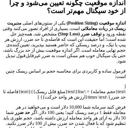
اندازه موقعیت چگونه تعیین می‌شود و چرا
از خود سیگنال مهم‌تر است؟
اندازه موقعیت (Position Sizing)
یکی از ستون‌های اصلی
مدیریت
ریسک در ربات معاملاتی
است. بسیاری از افراد تصور می‌کنند وقتی
نقطه ورود و
توقف ضرر (Stop Loss)
مشخص شد، همه‌چیز حل
شده است؛ اما حقیقت این است که فاصله‌ی تا حد ضرر، ارزش هر
پیپ یا تیک، و درصد ریسکی که حاضر هستید بپذیرید، تعیین‌کننده‌ی
حجم نهایی معامله است. اگر اندازه موقعیت بیش از حد بزرگ باشد،
حتی یک سیگنال خوب هم ممکن است به ضرر غیرقابل‌قبول تبدیل
شود.
فرمول ساده و کاربردی برای محاسبه حجم بر اساس ریسک چنین
است:
[
\text{حجم معامله} = \frac{\text{مبلغ قابل ریسک}}{\text{فاصله تا
حد ضرر} \times \text{ارزش هر واحد حرکت}} ]
فرض کنید سرمایه شما 10,000 دلار است و می‌خواهید در هر
معامله فقط 1 درصد ریسک کنید؛ یعنی 100 دلار. اگر
حد ضرر
شما
50 دلار به ازای هر واحد معامله ارزش داشته باشد، حجم طوری باید
تنظیم شود که با فعال شدن حد ضرر، بیش از 100 دلار ضرر نکنید.