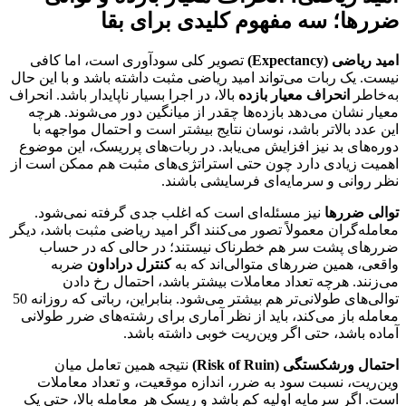
ضررها؛ سه مفهوم کلیدی برای بقا
امید ریاضی (Expectancy)
تصویر کلی سودآوری است، اما کافی
نیست. یک ربات می‌تواند امید ریاضی مثبت داشته باشد و با این حال
به‌خاطر
انحراف معیار بازده
بالا، در اجرا بسیار ناپایدار باشد. انحراف
معیار نشان می‌دهد بازده‌ها چقدر از میانگین دور می‌شوند. هرچه
این عدد بالاتر باشد، نوسان نتایج بیشتر است و احتمال مواجهه با
دوره‌های بد نیز افزایش می‌یابد. در ربات‌های پرریسک، این موضوع
اهمیت زیادی دارد چون حتی استراتژی‌های مثبت هم ممکن است از
نظر روانی و سرمایه‌ای فرسایشی باشند.
توالی ضررها
نیز مسئله‌ای است که اغلب جدی گرفته نمی‌شود.
معامله‌گران معمولاً تصور می‌کنند اگر امید ریاضی مثبت باشد، دیگر
ضررهای پشت سر هم خطرناک نیستند؛ در حالی که در حساب
واقعی، همین ضررهای متوالی‌اند که به
کنترل دراداون
ضربه
می‌زنند. هرچه تعداد معاملات بیشتر باشد، احتمال رخ دادن
توالی‌های طولانی‌تر هم بیشتر می‌شود. بنابراین، رباتی که روزانه 50
معامله باز می‌کند، باید از نظر آماری برای رشته‌های ضرر طولانی
آماده باشد، حتی اگر وین‌ریت خوبی داشته باشد.
احتمال ورشکستگی (Risk of Ruin)
نتیجه همین تعامل میان
وین‌ریت، نسبت سود به ضرر، اندازه موقعیت، و تعداد معاملات
است. اگر سرمایه اولیه کم باشد و ریسک هر معامله بالا، حتی یک