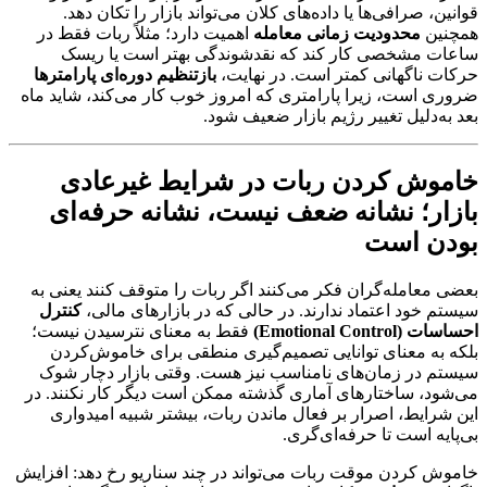
قوانین، صرافی‌ها یا داده‌های کلان می‌تواند بازار را تکان دهد.
همچنین
محدودیت زمانی معامله
اهمیت دارد؛ مثلاً ربات فقط در
ساعات مشخصی کار کند که نقدشوندگی بهتر است یا ریسک
حرکات ناگهانی کمتر است. در نهایت،
بازتنظیم دوره‌ای پارامترها
ضروری است، زیرا پارامتری که امروز خوب کار می‌کند، شاید ماه
بعد به‌دلیل تغییر رژیم بازار ضعیف شود.
خاموش کردن ربات در شرایط غیرعادی
بازار؛ نشانه ضعف نیست، نشانه حرفه‌ای
بودن است
بعضی معامله‌گران فکر می‌کنند اگر ربات را متوقف کنند یعنی به
سیستم خود اعتماد ندارند. در حالی که در بازارهای مالی،
کنترل
احساسات (Emotional Control)
فقط به معنای نترسیدن نیست؛
بلکه به معنای توانایی تصمیم‌گیری منطقی برای خاموش‌کردن
سیستم در زمان‌های نامناسب نیز هست. وقتی بازار دچار شوک
می‌شود، ساختارهای آماری گذشته ممکن است دیگر کار نکنند. در
این شرایط، اصرار بر فعال ماندن ربات، بیشتر شبیه امیدواری
بی‌پایه است تا حرفه‌ای‌گری.
خاموش کردن موقت ربات می‌تواند در چند سناریو رخ دهد: افزایش