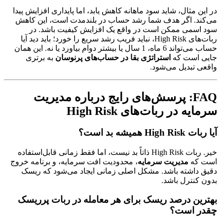
در این مثال، شاید سود ماهانه کاهش یابد، اما پایداری افزایش پیدا
می‌کند. اگر هدف شما رشد حساب در بلندمدت است، این کاهش
سود اسمی ممکن است در واقع یک افزایش کیفیت باشد. در
ربات‌های High Risk، نباید فریب رشد سریع را خورد؛ باید دید آیا
حساب می‌تواند 6 ماه، 1 سال یا بیشتر دوام بیاورد یا نه. این همان
جایی است که
استراتژی بقا در حساب‌های پرنوسان
به برتری
واقعی تبدیل می‌شود.
FAQ: پرسش‌های رایج درباره مدیریت
سرمایه در ربات‌های High Risk
آیا ربات High Risk همیشه بد است؟
خیر. ربات High Risk ذاتاً بد نیست، اما فقط زمانی قابل‌استفاده
است که
مدیریت سرمایه
، محدودیت افت سرمایه، و برنامه خروج
دقیق داشته باشد. مشکل اصلی زمانی ایجاد می‌شود که ریسک
بدون کنترل باشد.
بهترین درصد ریسک برای هر معامله در ربات پرریسک
چقدر است؟