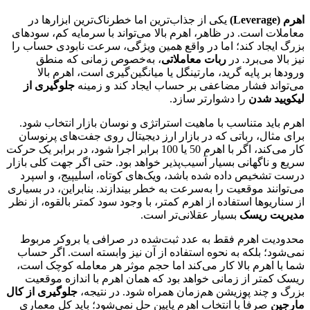
اهرم (Leverage)
یکی از جذاب‌ترین اما خطرناک‌ترین ابزارها در
معاملات است. در ظاهر، اهرم بالا می‌تواند با سرمایه کم، سودهای
بزرگ ایجاد کند؛ اما در واقع همین ویژگی، سرعت نابودی حساب را
نیز بالا می‌برد. در
ربات معاملاتی
، به‌خصوص زمانی که منطق
ورودها بر پایه گرید، مارتینگل یا میانگین‌گیری است، اهرم بالا
می‌تواند فشار مضاعفی بر حساب ایجاد کند و زمینه
جلوگیری از
لیکویید شدن
را دشوارتر سازد.
اهرم باید متناسب با ماهیت استراتژی و نوسان بازار انتخاب شود.
برای مثال، رباتی که در بازار ارز دیجیتال روی جفت‌های پرنوسان
کار می‌کند، اگر با اهرم 50 یا 100 برابر اجرا شود، در برابر یک حرکت
سریع و ناگهانی بسیار آسیب‌پذیر خواهد بود. حتی اگر جهت کلی بازار
درست تشخیص داده شده باشد، ویک‌های کوتاه، اسلیپیج، و اسپرد
می‌توانند موقعیت را به‌سرعت به خطر بیندازند. بنابراین، در بسیاری
از سناریوها استفاده از اهرم کمتر، با وجود سود کمتر بالقوه، از نظر
مدیریت ریسک
بسیار عقلانی‌تر است.
محدودیت اهرم فقط به عدد ثبت‌شده در صرافی یا بروکر مربوط
نمی‌شود؛ بلکه به نحوه استفاده از آن نیز وابسته است. اگر حساب
شما با اهرم بالا کار می‌کند اما حجم موثر هر معامله کوچک است،
ریسک کمتر از زمانی خواهد بود که همان اهرم با اندازه موقعیت
بزرگ و چند پوزیشن هم‌زمان همراه شود. در نتیجه،
جلوگیری از کال
مارجین
صرفاً با انتخاب اهرم پایین حل نمی‌شود؛ باید کل معماری