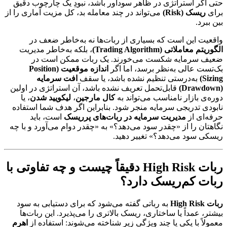
حتی اگر استراتژی در ظاهر سودآور باشد، نبودِ یک چارچوب دقیق
برای
ریسک (Risk)
می‌تواند در چند معامله بد، کل مزیت آماری را از
بین ببرد.
واقعیت این است که بسیاری از ربات‌ها نه به‌خاطر ضعف در
الگوریتم معاملاتی (Trading Algorithm)
، بلکه به‌خاطر مدیریت
ضعیف سرمایه شکست می‌خورند. یک ربات ممکن است در
بک‌تست عالی به‌نظر برسد، اما اگر
اندازه موقعیت (Position
Sizing)
به‌درستی تنظیم نشده باشد، یا سقف
افت سرمایه
(Drawdown)
قابل‌تحمل تعریف نشده باشد، آن استراتژی در اولین
دوره‌ی بازار نامناسب می‌تواند به
کال مارجین
،
لیکویید شدن
، یا
نابودی تدریجی سرمایه منجر شود. بنابراین اگر هدف شما استفاده
حرفه‌ای از
مدیریت سرمایه در ربات‌های پرریسک
است، باید
نگاهتان را از «چقدر سود می‌دهد؟» به «چقدر دوام می‌آورد و با چه
ریسکی سود می‌دهد؟» تغییر دهید.
ربات High Risk دقیقاً چیست و چه تفاوتی با
ربات کم‌ریسک دارد؟
ربات High Risk
به رباتی گفته می‌شود که برای دستیابی به سود
بیشتر، عمداً یا ساختاری، ریسک بالاتری را می‌پذیرد. این ربات‌ها
معمولاً با یکی یا چند ویژگی زیر شناخته می‌شوند: استفاده از
اهرم