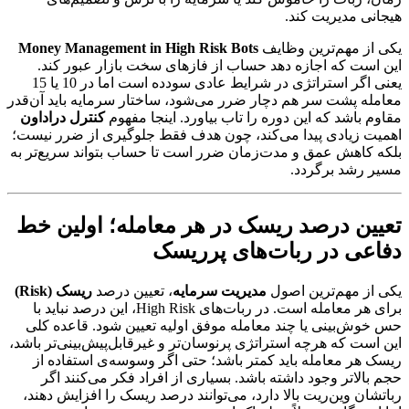
هیجانی مدیریت کند.
یکی از مهم‌ترین وظایف
Money Management in High Risk Bots
این است که اجازه دهد حساب از فازهای سخت بازار عبور کند.
یعنی اگر استراتژی در شرایط عادی سودده است اما در 10 یا 15
معامله پشت سر هم دچار ضرر می‌شود، ساختار سرمایه باید آن‌قدر
مقاوم باشد که این دوره را تاب بیاورد. اینجا مفهوم
کنترل دراداون
اهمیت زیادی پیدا می‌کند، چون هدف فقط جلوگیری از ضرر نیست؛
بلکه کاهش عمق و مدت‌زمان ضرر است تا حساب بتواند سریع‌تر به
مسیر رشد برگردد.
تعیین درصد ریسک در هر معامله؛ اولین خط
دفاعی در ربات‌های پرریسک
یکی از مهم‌ترین اصول
مدیریت سرمایه
، تعیین درصد
ریسک (Risk)
برای هر معامله است. در ربات‌های High Risk، این درصد نباید با
حس خوش‌بینی یا چند معامله موفق اولیه تعیین شود. قاعده کلی
این است که هرچه استراتژی پرنوسان‌تر و غیرقابل‌پیش‌بینی‌تر باشد،
ریسک هر معامله باید کمتر باشد؛ حتی اگر وسوسه‌ی استفاده از
حجم بالاتر وجود داشته باشد. بسیاری از افراد فکر می‌کنند اگر
رباتشان وین‌ریت بالا دارد، می‌توانند درصد ریسک را افزایش دهند،