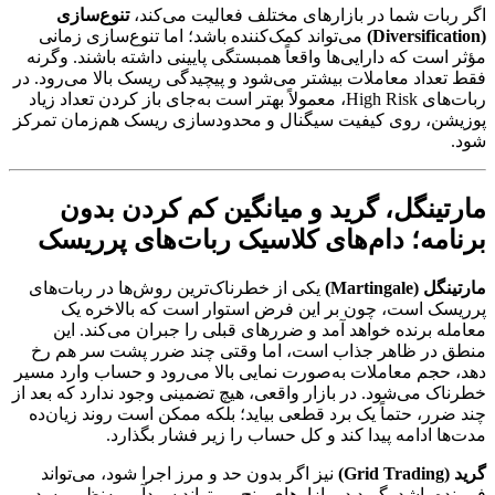
اگر ربات شما در بازارهای مختلف فعالیت می‌کند،
تنوع‌سازی
(Diversification)
می‌تواند کمک‌کننده باشد؛ اما تنوع‌سازی زمانی
مؤثر است که دارایی‌ها واقعاً همبستگی پایینی داشته باشند. وگرنه
فقط تعداد معاملات بیشتر می‌شود و پیچیدگی ریسک بالا می‌رود. در
ربات‌های High Risk، معمولاً بهتر است به‌جای باز کردن تعداد زیاد
پوزیشن، روی کیفیت سیگنال و محدودسازی ریسک هم‌زمان تمرکز
شود.
مارتینگل، گرید و میانگین کم کردن بدون
برنامه؛ دام‌های کلاسیک ربات‌های پرریسک
مارتینگل (Martingale)
یکی از خطرناک‌ترین روش‌ها در ربات‌های
پرریسک است، چون بر این فرض استوار است که بالاخره یک
معامله برنده خواهد آمد و ضررهای قبلی را جبران می‌کند. این
منطق در ظاهر جذاب است، اما وقتی چند ضرر پشت سر هم رخ
دهد، حجم معاملات به‌صورت نمایی بالا می‌رود و حساب وارد مسیر
خطرناک می‌شود. در بازار واقعی، هیچ تضمینی وجود ندارد که بعد از
چند ضرر، حتماً یک برد قطعی بیاید؛ بلکه ممکن است روند زیان‌ده
مدت‌ها ادامه پیدا کند و کل حساب را زیر فشار بگذارد.
گرید (Grid Trading)
نیز اگر بدون حد و مرز اجرا شود، می‌تواند
فریبنده باشد. گرید در بازارهای رنج می‌تواند سودآور به‌نظر برسد،