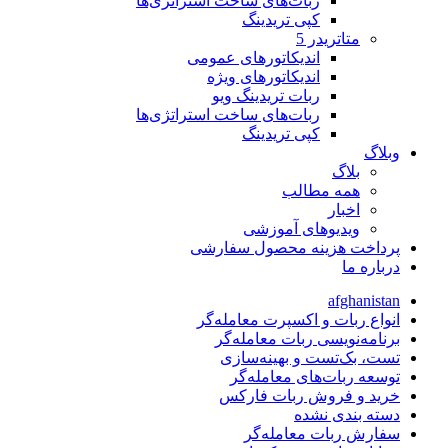
ربات‌های ساخت استراتژی‌ها
کپی تریدینگ
متاتريدر 5
اندیکاتورهای عمومی
اندیکاتورهای ویژه
ربات تریدینگ ویو
ربات‌های ساخت استراتژی‌ها
کپی تریدینگ
وبلاگ
بلاگ
همه مطالب
اخبار
ویدیوهای آموزشی
پرداخت هزینه محصول سفارشی
درباره ما
afghanistan
انواع ربات و اکسپرت معامله‌گر
برنامه‌نویسی ربات معامله‌گر
تست، بک‌تست و بهینه‌سازی
توسعه ربات‌های معامله‌گر
خرید و فروش ربات فارکس
دسته بندی نشده
سفارش ربات معامله‌گر