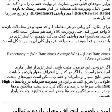
برابر سودهای قبلی ضرر بسازند، در نهایت حساب را نابود کند. به
همین دلیل، وین‌ریت باید همیشه در کنار
نسبت ریسک به بازده
(Risk/Reward Ratio)
،
امید ریاضی (Expectancy)
، و توزیع ضررها
تحلیل شود.
برای مثال، اگر رباتی در هر معامله 1 واحد سود و در معاملات بازنده
5 واحد ضرر کند، حتی وین‌ریت 80 درصد هم ممکن است کافی
نباشد. محاسبه
امید ریاضی
کمک می‌کند بفهمیم آیا استراتژی در
بلندمدت واقعاً سودده است یا نه. فرمول کلی آن به این شکل است:
[
Expectancy = (Win Rate \times Average Win) – (Loss Rate \times
Average Loss) ]
اگر خروجی این فرمول مثبت باشد، استراتژی از نظر آماری
امیدبخش است؛ اما اگر در کنار آن
انحراف معیار بازده
بالا باشد،
یعنی نتایج بسیار نوسانی‌اند و حساب ممکن است دوره‌های سخت
طولانی را تجربه کند. بنابراین، در
مدیریت سرمایه در ربات‌های High
Risk
نباید صرفاً به درصد برد نگاه کرد. باید ببینید میانگین بردها
چقدر است، میانگین باخت‌ها چقدر است، و نتایج تا چه حد پایدار
هستند.
امید ریاضی، انحراف معیار بازده و توالی