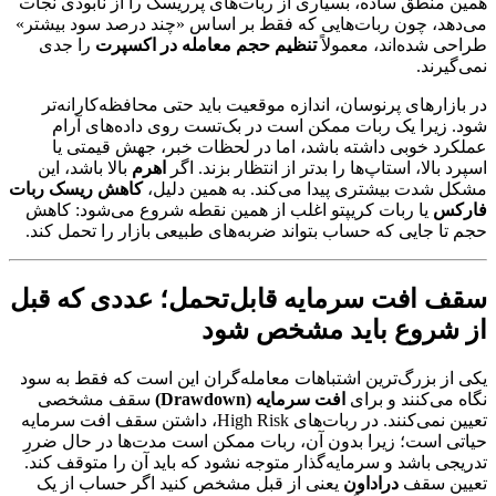
همین منطق ساده، بسیاری از ربات‌های پرریسک را از نابودی نجات
می‌دهد، چون ربات‌هایی که فقط بر اساس «چند درصد سود بیشتر»
طراحی شده‌اند، معمولاً
تنظیم حجم معامله در اکسپرت
را جدی
نمی‌گیرند.
در بازارهای پرنوسان، اندازه موقعیت باید حتی محافظه‌کارانه‌تر
شود. زیرا یک ربات ممکن است در بک‌تست روی داده‌های آرام
عملکرد خوبی داشته باشد، اما در لحظات خبر، جهش قیمتی یا
اسپرد بالا، استاپ‌ها را بدتر از انتظار بزند. اگر
اهرم
بالا باشد، این
مشکل شدت بیشتری پیدا می‌کند. به همین دلیل،
کاهش ریسک ربات
فارکس
یا ربات کریپتو اغلب از همین نقطه شروع می‌شود: کاهش
حجم تا جایی که حساب بتواند ضربه‌های طبیعی بازار را تحمل کند.
سقف افت سرمایه قابل‌تحمل؛ عددی که قبل
از شروع باید مشخص شود
یکی از بزرگ‌ترین اشتباهات معامله‌گران این است که فقط به سود
نگاه می‌کنند و برای
افت سرمایه (Drawdown)
سقف مشخصی
تعیین نمی‌کنند. در ربات‌های High Risk، داشتن سقف افت سرمایه
حیاتی است؛ زیرا بدون آن، ربات ممکن است مدت‌ها در حال ضررِ
تدریجی باشد و سرمایه‌گذار متوجه نشود که باید آن را متوقف کند.
تعیین سقف
دراداون
یعنی از قبل مشخص کنید اگر حساب از یک