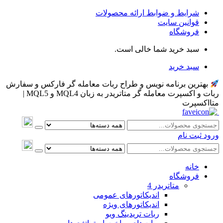
شرایط و ضوابط ارائه محصولات
قوانین سایت
فروشگاه
سبد خرید شما خالی است.
سبد خرید
بهترین برنامه نویس و طراح ربات معامله گر فارکس و سفارش
ربات و اکسپرت معامله گر متاتریدر به زبان MQL4 و MQL5 |
متااکسپرت
ورود
ثبت نام
خانه
فروشگاه
متاتريدر 4
اندیکاتورهای عمومی
اندیکاتورهای ویژه
ربات تریدینگ ویو