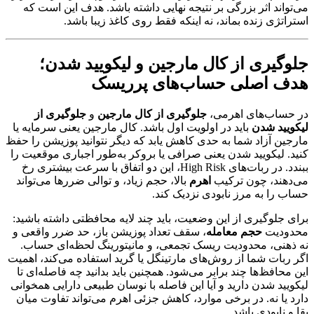
می‌تواند اثر بزرگی بر نتیجه نهایی داشته باشد. هدف این است که
استراتژی زنده بماند، نه اینکه فقط روی کاغذ زیبا باشد.
جلوگیری از کال مارجین و لیکویید شدن؛
هدف اصلی حساب‌های پرریسک
در حساب‌های اهرمی،
جلوگیری از کال مارجین
و
جلوگیری از
لیکویید شدن
باید در اولویت اول باشد. کال مارجین یعنی سرمایه یا
مارجین آزاد شما به حدی کاهش یابد که دیگر نتوانید پوزیشن را حفظ
کنید. لیکویید شدن یعنی صرافی یا بروکر به‌طور اجباری موقعیت را
ببندد. در ربات‌های High Risk، این دو اتفاق با سرعت بیشتری رخ
می‌دهند، چون ترکیب
اهرم
بالا، حجم زیاد، و توالی ضررها می‌تواند
حساب را به مرز نابودی نزدیک کند.
برای جلوگیری از این وضعیت، باید چند لایه محافظتی داشته باشید:
محدودیت
حجم معامله
، سقف تعداد پوزیشن باز، حد ضرر واقعی و
نه ذهنی، محدودیت ریسک تجمعی، و مانیتورینگ لحظه‌ای حساب.
اگر ربات شما از روش‌های مارتینگل یا گرید استفاده می‌کند، اهمیت
این محافظ‌ها چند برابر می‌شود. همچنین باید بدانید چه فاصله‌ای تا
لیکویید شدن دارید و آیا این فاصله با نوسان طبیعی دارایی همخوانی
دارد یا نه. در برخی موارد، کاهش جزئی اهرم می‌تواند تفاوت میان
بقا و نابودی باشد.