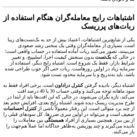
اشتباهات رایج معامله‌گران هنگام استفاده از
ربات‌های پرریسک
یکی از شایع‌ترین اشتباهات، اعتماد بیش از حد به بک‌تست‌های زیبا
است. بسیاری از معامله‌گران وقتی یک منحنی رشد صعودی
می‌بینند، تصور می‌کنند ربات آماده استفاده در حساب واقعی است؛
در حالی که
بک‌تست
بدون سنجش کیفیت اجرا، اسلیپیج، و تغییر
شرایط بازار، فقط یک شروع است. اشتباه رایج دیگر، استفاده از
سرمایه زیاد در اولین روزهاست. ربات حتی اگر خوب طراحی شده
باشد، باید به‌تدریج و با سرمایه محدود تست شود.
اشتباه دیگر، نادیده گرفتن
کنترل دراداون
است. برخی افراد فقط به
سود ماهانه توجه می‌کنند و وقتی حساب 30 یا 40 درصد افت
می‌کند، تازه نگران می‌شوند. در حالی که این افت‌ها باید از ابتدا در
طرح مدیریت ریسک دیده شوند. اشتباه رایج بعدی، افزایش حجم بعد
از چند برد متوالی است. این رفتار معمولاً ناشی از
کنترل احساسات
ضعیف است و می‌تواند در اولین سری ضررها، کل سودهای قبلی را
از بین ببرد. همچنین بسیاری از افراد
همبستگی
بین معاملات را
نادیده می‌گیرند و چند پوزیشن به‌ظاهر جداگانه اما عملاً هم‌جهت را
باز می‌کنند.