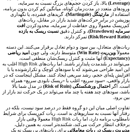
(Leverage)
بالا، باز کردن حجم‌های بزرگ نسبت به سرمایه،
ورودهای متعدد در مدت‌زمان کوتاه، میانگین کم کردن بدون برنامه،
استفاده از
مارتینگل (Martingale)
، گریدهای فشرده، یا نگهداری
پوزیشن در برابر حرکت‌های شدید بازار. در مقابل، ربات‌های
کم‌ریسک معمولاً روی حفاظت از سرمایه، محدودکردن
افت
سرمایه (Drawdown)
، و کنترل دقیق
نسبت ریسک به بازده
(Risk/Reward Ratio)
تمرکز دارند.
ربات‌های متعادل، بین سود و دوام تعادل برقرار می‌کنند. این دسته
معمولاً
وین‌ریت (Win Rate)
متوسط دارند، ولی چون
امید ریاضی
(Expectancy)
آنها مثبت و کنترل ریسک‌شان منطقی است،
می‌توانند در بلندمدت پایدارتر باشند. اما ربات‌های High Risk اغلب به
این امید طراحی می‌شوند که با سودهای کوچک و تکرارشونده یا با
افزایش پله‌ای حجم، رشد سریعی ایجاد کنند. مشکل اینجاست که در
بازار واقعی، «سود سریع» اغلب با «ریسک نابودی سریع» همراه
است. اگر
احتمال ورشکستگی (Risk of Ruin)
در مدل شما بالا
باشد، سودهای چند هفته یا چند ماه می‌تواند در یک حرکت تند بازار از
بین برود.
تفاوت اصلی میان این دو گروه فقط در درصد سود نیست، بلکه در
رفتار آنها نسبت به سناریوهای بد است. ربات کم‌ریسک برای شرایط
نامطلوب برنامه دارد، اما ربات High Risk معمولاً وقتی بازار
برخلاف انتظار حرکت می‌کند، شکننده‌تر است. به همین دلیل،
مدیریت ریسک در ربات معاملاتی
برای ربات‌های پرریسک نه یک