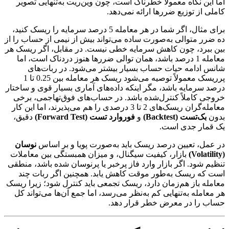
اما این نگاه معمولاً خطرناک است، چون وین‌ریت به‌تنهایی تصویر
کاملی از توزیع ضررها ارائه نمی‌دهد.
برای مثال، اگر شما در هر معامله 5 درصد سرمایه را ریسک کنید،
ده ضرر متوالی به‌صورت ساده می‌تواند بیش از نیمی از حساب را از
بین ببرد، چون کاهش سرمایه خطی نیست. در مقابل، اگر ریسک هر
معامله 1 درصد باشد، همان توالی ضررها هنوز دردناک است، اما
شانس ادامه حیات حساب بسیار بیشتر می‌شود. در ربات‌های
پرریسک معمولاً توصیه می‌شود ریسک هر معامله بین 0.25 تا 1
درصد سرمایه باشد، مگر اینکه داده‌های آماری بسیار قوی و ساختار
خروجی کاملاً کنترل‌شده باشد. در حساب‌های فوق‌تهاجمی، برخی
معامله‌گران ریسک‌های 2 تا 3 درصدی را هم می‌پذیرند، اما این کار
بدون
بک‌تست (Backtest)
و
فوروارد تست (Forward Test)
دقیق،
یک قمار جدی است.
در عمل، تعیین درصد ریسک باید به‌صورت پویا و بر اساس
نوسان
(Volatility)
بازار، کیفیت سیگنال، و میزان همبستگی بین معاملات
تنظیم شود. اگر بازار وارد فاز پرخبر یا پرنوسان شده باشد، منطقی
است که ریسک به‌طور موقت کاهش یابد. همچنین اگر ربات چند
معامله باز هم‌زمان دارد، ریسک تجمعی باید کنترل شود؛ زیرا ریسک
هر معامله به‌تنهایی کم به‌نظر می‌رسد، اما جمع آن‌ها می‌تواند کل
حساب را در معرض خطر قرار دهد.