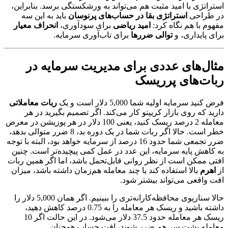
استراتژی با امید مثبت هم می‌تواند به ورشکستگی برسد. بنابراین،
در طراحی
استراتژی بقا در حساب‌های پرنوسان
باید به این سه
مفهوم با هم نگاه کرد:
امید ریاضی
برای سودآوری،
انحراف معیار
برای پایداری، و
توالی ضررها
برای تاب‌آوری سرمایه.
مثال‌های عددی برای مدیریت سرمایه در
ربات‌های پرریسک
فرض کنید سرمایه اولیه شما 5,000 دلار است و یک
ربات معاملاتی
دارید که روی بازار کریپتو کار می‌کند. اگر تصمیم بگیرید در هر
معامله 2 درصد ریسک کنید، یعنی 100 دلار در هر پوزیشن در معرض
خطر است. حالا اگر ربات شما در یک دوره بد، 8 ضرر متوالی بدهد،
ضرر تجمعی شما حدود 16 درصد از سرمایه خواهد بود، البته با توجه
به کاهش پایه سرمایه، این عدد در عمل کمی پیچیده‌تر است. چنین
افتی ممکن است از نظر روانی قابل‌تحمل باشد، اما اگر همین ربات
از
اهرم
بالا استفاده کند یا چند معامله هم‌زمان داشته باشد، میزان
افت واقعی می‌تواند بیشتر شود.
حالا سناریوی محافظه‌کارانه‌تری را ببینیم. اگر همان 5,000 دلار را
داشته باشید و ریسک هر معامله را به 0.75 درصد کاهش دهید،
ریسک هر معامله حدود 37.5 دلار می‌شود. در این حالت اگر 10
معامله پشت سر هم ضرر شوند، افت حساب همچنان