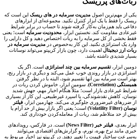
ربات‌های پرریسک
یکی از مهم‌ترین اصول
مدیریت سرمایه در های ریسک
این است که
ریسک را فقط با یک ابزار کنترل نکنید. مجموعه‌ای از ابزارهای
دفاعی باید هم‌زمان به‌کار گرفته شوند تا حساب در برابر شرایط
غیرعادی مقاومت کند. نخستین ابزار،
محدودیت سرمایه
است؛ یعنی
فقط بخشی از کل سرمایه را به ربات اختصاص دهید و کل دارایی را
وارد یک استراتژی نکنید. این کار به‌خصوص در
مدیریت سرمایه در
ربات ارز دیجیتال
اهمیت دارد، چون بازار کریپتو می‌تواند نوسانات
بسیار شدیدی داشته باشد.
دومین ابزار،
تقسیم سرمایه بین چند استراتژی
است. اگر یک
استراتژی در بازار روندی خوب عمل می‌کند و دیگری در بازار رنج،
بهتر است سرمایه بین آنها تقسیم شود، البته با در نظر گرفتن
همبستگی (Correlation)
. سومین ابزار، خاموش کردن ربات در
شرایط غیرعادی بازار است؛ مثلاً هنگام اخبار مهم، جهش شدید
نوسان، کاهش نقدشوندگی، یا اسپرد غیرطبیعی. این کار از بسیاری
از ضررهای غیرضروری جلوگیری می‌کند. چهارمین ابزار،
فیلتر
نوسان (Volatility Filter)
است؛ یعنی اگر بازار بیش از حد آرام یا
بیش از حد متلاطم شد، ربات از معامله‌کردن خودداری کند.
ابزار بعدی،
فیلتر خبر (News Filter)
است. در فارکس، رویدادهای
خبری مانند نرخ بهره، تورم، و گزارش‌های اقتصادی می‌توانند
به‌سرعت ساختار قیمت را تغییر دهند. در کریپتو نیز اخبار مربوط به