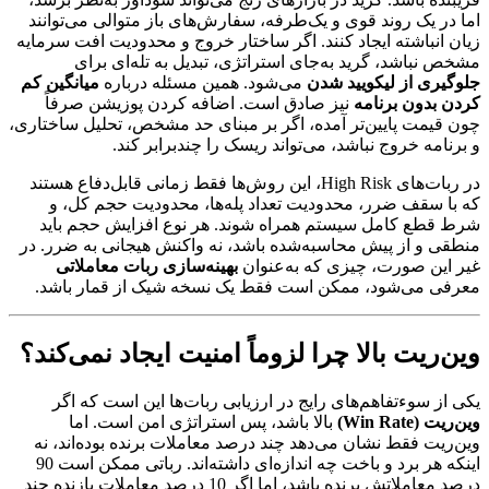
اما در یک روند قوی و یک‌طرفه، سفارش‌های باز متوالی می‌توانند
زیان انباشته ایجاد کنند. اگر ساختار خروج و محدودیت افت سرمایه
مشخص نباشد، گرید به‌جای استراتژی، تبدیل به تله‌ای برای
جلوگیری از لیکویید شدن
می‌شود. همین مسئله درباره
میانگین کم
کردن بدون برنامه
نیز صادق است. اضافه کردن پوزیشن صرفاً
چون قیمت پایین‌تر آمده، اگر بر مبنای حد مشخص، تحلیل ساختاری،
و برنامه خروج نباشد، می‌تواند ریسک را چندبرابر کند.
در ربات‌های High Risk، این روش‌ها فقط زمانی قابل‌دفاع هستند
که با سقف ضرر، محدودیت تعداد پله‌ها، محدودیت حجم کل، و
شرط قطع کامل سیستم همراه شوند. هر نوع افزایش حجم باید
منطقی و از پیش محاسبه‌شده باشد، نه واکنش هیجانی به ضرر. در
غیر این صورت، چیزی که به‌عنوان
بهینه‌سازی ربات معاملاتی
معرفی می‌شود، ممکن است فقط یک نسخه شیک از قمار باشد.
وین‌ریت بالا چرا لزوماً امنیت ایجاد نمی‌کند؟
یکی از سوءتفاهم‌های رایج در ارزیابی ربات‌ها این است که اگر
وین‌ریت (Win Rate)
بالا باشد، پس استراتژی امن است. اما
وین‌ریت فقط نشان می‌دهد چند درصد معاملات برنده بوده‌اند، نه
اینکه هر برد و باخت چه اندازه‌ای داشته‌اند. رباتی ممکن است 90
درصد معاملاتش برنده باشد، اما اگر 10 درصد معاملات بازنده چند