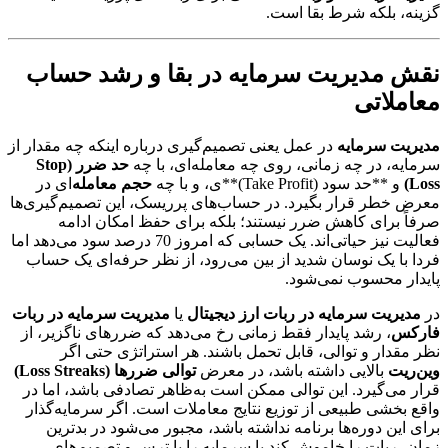
گزینه، بلکه شرط بقا است.
نقش مدیریت سرمایه در بقا و رشد حساب
معاملاتی
مدیریت سرمایه
در عمل یعنی تصمیم‌گیری درباره اینکه چه مقدار از
سرمایه، در چه زمانی، روی چه معامله‌ای، با چه
حد ضرر (Stop
Loss)
و **حد سود (Take Profit)**ی، و با چه
حجم معامله
‌ای در
معرض خطر قرار بگیرد. در حساب‌های پرریسک، این تصمیم‌گیری‌ها
صرفاً برای کاهش ضرر نیستند؛ بلکه برای حفظ امکان ادامه
فعالیت نیز حیاتی‌اند. یک حسابی که امروز 70 درصد سود می‌دهد اما
فردا با یک نوسان شدید از بین می‌رود، از نظر حرفه‌ای یک حساب
پایدار محسوب نمی‌شود.
در
مدیریت سرمایه در ربات ارز دیجیتال
یا
مدیریت سرمایه در ربات
فارکس
، رشد پایدار فقط زمانی رخ می‌دهد که ضررهای ناگزیر، از
نظر مقدار و توالی، قابل تحمل باشند. هر استراتژی حتی اگر
وین‌ریت
بالایی داشته باشد، در معرض
توالی ضررها (Loss Streaks)
قرار می‌گیرد. این توالی ممکن است به‌ظاهر تصادفی باشد، اما در
واقع بخشی طبیعی از توزیع نتایج معاملات است. اگر سرمایه‌گذار
برای این دوره‌ها برنامه نداشته باشد، مجبور می‌شود در بدترین
زمان، ربات را خاموش کند یا سرمایه را با ترس و تصمیم‌های