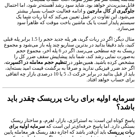
قابل‌مدیریت‌تر خواهد بود. شاید سود رشد آهسته‌تر شود، اما احتمال
جلوگیری از کال مارجین
و ادامه فعالیت حساب بسیار بیشتر
می‌شود. این تفاوت در عمل تعیین می‌کند که آیا ربات شما یک
سیستم پایدار است یا یک ماشین باخت موقت که ظاهراً سود
می‌سازد.
مثال دیگر: اگر در ربات گرید، هر پله جدید حجم را 1.5 برابر پله قبلی
کنید، باید دقیقاً بدانید در بدترین سناریو چند پله باز می‌شود و مجموع
ریسک به چه سطحی می‌رسد. اگر در 6 پله آخر، مجموع حجم
به‌صورت نمایی رشد کند، شما باید پیشاپیش سقف ضرر کل را
مشخص کرده باشید. همین‌طور در
تنظیم حجم معامله در اکسپرت
،
اگر حد ضرر فیزیکی ندارید و صرفاً به برگشت قیمت امید بسته‌اید،
باید از قبل بدانید در برابر حرکت 3، 5 یا 10 درصدی بازار چه اتفاقی
برای حساب خواهد افتاد.
سرمایه اولیه برای ربات پرریسک چقدر باید
باشد؟
پاسخ کوتاه این است: به استراتژی، بازار، اهرم، و ساختار ریسک
بستگی دارد. اما پاسخ حرفه‌ای‌تر این است که
سرمایه اولیه برای
ربات پرریسک
باید آن‌قدر باشد که اجازه دهد ریسک هر معامله پایین