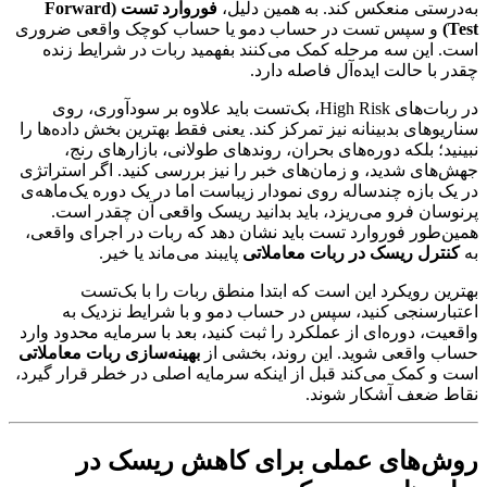
به‌درستی منعکس کند. به همین دلیل،
فوروارد تست (Forward
Test)
و سپس تست در حساب دمو یا حساب کوچک واقعی ضروری
است. این سه مرحله کمک می‌کنند بفهمید ربات در شرایط زنده
چقدر با حالت ایده‌آل فاصله دارد.
در ربات‌های High Risk، بک‌تست باید علاوه بر سودآوری، روی
سناریوهای بدبینانه نیز تمرکز کند. یعنی فقط بهترین بخش داده‌ها را
نبینید؛ بلکه دوره‌های بحران، روندهای طولانی، بازارهای رنج،
جهش‌های شدید، و زمان‌های خبر را نیز بررسی کنید. اگر استراتژی
در یک بازه چندساله روی نمودار زیباست اما در یک دوره یک‌ماهه‌ی
پرنوسان فرو می‌ریزد، باید بدانید ریسک واقعی آن چقدر است.
همین‌طور فوروارد تست باید نشان دهد که ربات در اجرای واقعی،
به
کنترل ریسک در ربات معاملاتی
پایبند می‌ماند یا خیر.
بهترین رویکرد این است که ابتدا منطق ربات را با بک‌تست
اعتبارسنجی کنید، سپس در حساب دمو و با شرایط نزدیک به
واقعیت، دوره‌ای از عملکرد را ثبت کنید، بعد با سرمایه محدود وارد
حساب واقعی شوید. این روند، بخشی از
بهینه‌سازی ربات معاملاتی
است و کمک می‌کند قبل از اینکه سرمایه اصلی در خطر قرار گیرد،
نقاط ضعف آشکار شوند.
روش‌های عملی برای کاهش ریسک در