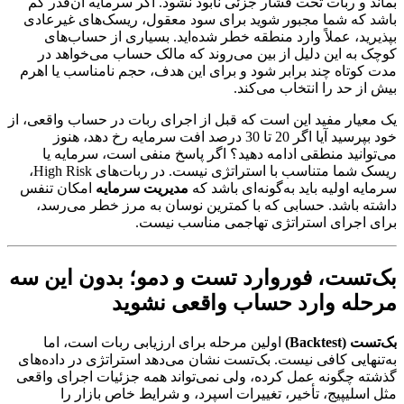
بماند و ربات تحت فشار جزئی نابود نشود. اگر سرمایه آن‌قدر کم
باشد که شما مجبور شوید برای سود معقول، ریسک‌های غیرعادی
بپذیرید، عملاً وارد منطقه خطر شده‌اید. بسیاری از حساب‌های
کوچک به این دلیل از بین می‌روند که مالک حساب می‌خواهد در
مدت کوتاه چند برابر شود و برای این هدف، حجم نامناسب یا اهرم
بیش از حد را انتخاب می‌کند.
یک معیار مفید این است که قبل از اجرای ربات در حساب واقعی، از
خود بپرسید آیا اگر 20 تا 30 درصد افت سرمایه رخ دهد، هنوز
می‌توانید منطقی ادامه دهید؟ اگر پاسخ منفی است، سرمایه یا
ریسک شما متناسب با استراتژی نیست. در ربات‌های High Risk،
سرمایه اولیه باید به‌گونه‌ای باشد که
مدیریت سرمایه
امکان تنفس
داشته باشد. حسابی که با کمترین نوسان به مرز خطر می‌رسد،
برای اجرای استراتژی تهاجمی مناسب نیست.
بک‌تست، فوروارد تست و دمو؛ بدون این سه
مرحله وارد حساب واقعی نشوید
بک‌تست (Backtest)
اولین مرحله برای ارزیابی ربات است، اما
به‌تنهایی کافی نیست. بک‌تست نشان می‌دهد استراتژی در داده‌های
گذشته چگونه عمل کرده، ولی نمی‌تواند همه جزئیات اجرای واقعی
مثل اسلیپیج، تأخیر، تغییرات اسپرد، و شرایط خاص بازار را