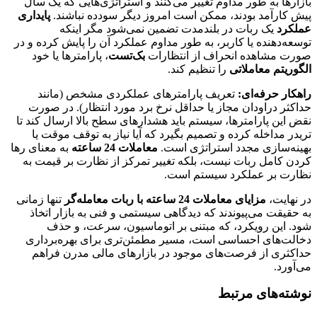
بازارها به طور مداوم تغییر می‌کنند و استراتژی‌هایی که یک سال
پیش کارآمد بودند، ممکن است امروز دیگر سودده نباشند.
پایداری
عملکرد
یک ربات در بلندمدت تضمین نمی‌شود مگر اینکه
توسعه‌دهنده یا کاربر، به طور مداوم عملکرد آن را پایش کرده و در
صورت مشاهده انحراف از انتظارات
بک‌تست
، پارامترها یا خود
الگوریتم معاملاتی
را تنظیم کند.
راهکار حرفه‌ای:
تعریف پارامترهای عملکردی مشخص (مانند
حداکثر دراودان مجاز یا حداقل نرخ برد مورد انتظار). در صورت
نقض این پارامترها، سیستم باید هشدارهای سطح بالا ارسال کند تا
تریدر مداخله کرده و تصمیم بگیرد که آیا نیاز به توقف موقت یا
بهینه‌سازی مجدد استراتژی است.
معاملات 24 ساعته
به معنای رها
کردن کامل ربات نیست، بلکه تغییر تمرکز از نظارت بر قیمت به
نظارت بر عملکرد سیستم است.
در نهایت،
مزایای معاملات 24 ساعته با ربات معامله‌گر
تنها زمانی
به حقیقت می‌پیوندند که دیدگاهی سیستمی و فنی به بازار اتخاذ
شود. این رویکرد، که مبتنی بر اتوماسیون، سرعت، و حذف
دخالت‌های احساسی است، مسیر مطمئن‌تری برای بهره‌برداری
حداکثری از فرصت‌های موجود در بازارهای مالی مدرن فراهم
می‌آورد.
نوشته‌های مرتبط