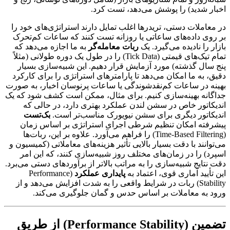
اخبار شدید) را پوشش می‌دهد، تست کرد.
در معاملات دستی، تریدرها اغلب تمایل دارند استراتژی‌های خود را
بر روی داده‌های ساعاتی یا روزانه تست کنند که ساعات کم‌تحرک
بازار را نادیده می‌گیرد. یک
ربات معامله‌گر
به ما اجازه می‌دهد که
تمام تیک‌های قیمتی (Tick Data) را در طول یک دوره طولانی (مثلاً
پنج سال گذشته) مورد آزمایش قرار دهیم. این شبیه‌سازی بسیار
دقیق، به ما امکان می‌دهد تا پارامترهای استراتژی را برای کارکرد
بهینه در ساعات کم‌نقدشوندگی یا ساعات پرنوسان اخبار، به صورت
جداگانه بهینه‌سازی کنیم. برای مثال، ممکن است کشف شود که یک
اندیکاتور خاص در سشن لندن عملکرد بهتری دارد، در حالی که
اندیکاتور دیگری برای سشن نیویورک مناسب‌تر است.
بک‌تست
پیشرفته امکان تنظیم شرطی اجرای استراتژی بر اساس زمان
(Time-Based Filtering) را فراهم می‌آورد. علاوه بر این، ربات‌ها
می‌توانند با دقت بسیار بالایی تأثیر هزینه‌های معاملاتی (کمیسیون و
اسپرد) را در زمان‌های مختلف روز شبیه‌سازی کنند، که این امر
دقت نتایج شبیه‌سازی را به مراتب بالاتر از برآوردهای دستی می‌برد.
این تأیید آماری قوی، اعتماد به
پایداری عملکرد
(Performance
Stability) ربات در شرایط واقعی را به شدت افزایش می‌دهد و از
ورود به معاملات بر اساس حدس و گمان جلوگیری می‌کند.
تضمین (Performance Stability) از طریق