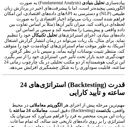
پیاده‌سازی
تحلیل بنیادی
(Fundamental Analysis) به صورت
الگوریتمی پیچیده‌تر است، اما با پیشرفت‌های اخیر در پردازش زبان
طبیعی (NLP) و دسترسی به APIهای داده‌های اقتصادی، این امکان
فراهم شده است. ربات می‌تواند اخبار اقتصادی را به صورت
لحظه‌ای دریافت کند، میزان تأثیر آن‌ها (مثلاً بر اساس تفاوت بین
داده واقعی و پیش‌بینی) را محاسبه کند و سپس بر اساس این
داده‌های بنیادی، اجرای استراتژی‌های
تحلیل تکنیکال
خود را تنظیم
نماید. برای مثال، یک ربات می‌تواند در زمان انتشار گزارش اشتغال
آمریکا، به طور موقت تمام استراتژی‌های کوتاه‌مدت خود را متوقف
کند، منتظر تثبیت نوسانات اولیه بماند، و سپس با در نظر گرفتن
جهت‌گیری جدید بازار تحت تأثیر خبر، استراتژی خود را از سر بگیرد.
این ترکیب هوشمندانه از دو مکتب تحلیلی در یک چارچوب زمانی 24
ساعته، قابلیت سودآوری را به شکل چشمگیری افزایش می‌دهد.
قدرت (Backtesting) استراتژی‌های 24
ساعته و تأیید کارایی
مهم‌ترین مرحله پیش از اجرای هر
الگوریتم معاملاتی
در محیط
واقعی،
بک‌تست
(Backtesting) دقیق است.
معاملات 24 ساعته
با
ربات این مزیت منحصر به فرد را فراهم می‌آورد که می‌توان یک
استراتژی را بر روی داده‌های تاریخی چند ساله، که تمام ساعات
شبانه‌روز و تمام سناریوهای بازار (شامل دوره‌های نوسانی، رنج و