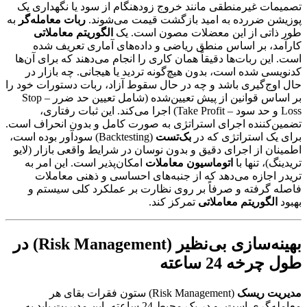
تصمیمات غیرمنطقی مانند خروج زودهنگام از سود یا نگهداری یک
پوزیشن ضررده به امید بازگشت قیمت می‌شوند.
ربات معامله‌گر
به
طور ذاتی از این معضلات مصون است. یک
الگوریتم معاملاتی
کارآمد، بر اساس منطق ریاضی و داده‌های آماری تعریف شده
است. این ربات‌ها دقیقاً همان کاری را انجام می‌دهند که برای آن‌ها
کدنویسی شده است، بدون هیچ‌گونه تردید یا هیجانی. چه بازار در
حال اوج‌گیری باشد و چه در حال سقوط آزاد، ربات دستورات خود را
بر اساس قوانین از پیش تعیین‌شده (شامل تعیین حد ضرر – Stop
Loss و حد سود – Take Profit) اجرا می‌کند. این ثبات رفتاری،
تضمین‌کننده اجرای استراتژی به صورت کامل و بدون انحراف است.
برای یک استراتژی که در
بک‌تست
(Backtesting) سودآور بوده است،
اطمینان از اجرای دقیق و بدون نوسان در شرایط واقعی بازار (لایو
تریدینگ)، تنها با
اتوماسیون معاملات
امکان‌پذیر است. این امر به
تریدر اجازه می‌دهد که از جنبه‌های احساسی و ذهنی معاملات
فاصله گرفته و صرفاً بر روی نظارت بر عملکرد کلی سیستم و
بهبود
الگوریتم معاملاتی
تمرکز کند.
بهینه‌سازی بی‌نظیر (Risk Management) در
طول چرخه 24 ساعته
مدیریت ریسک
(Risk Management) ستون فقرات بقای هر
معامله‌گری است، و در یک محیط 24 ساعته، این مدیریت باید به