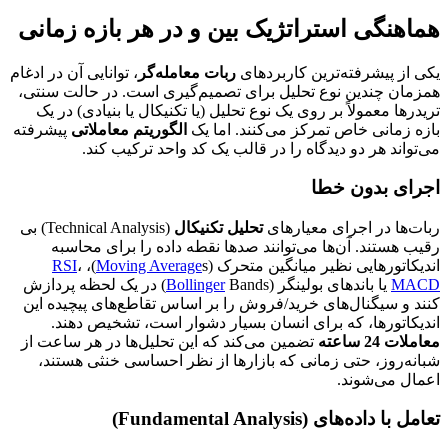
هماهنگی استراتژیک بین و در هر بازه زمانی
یکی از پیشرفته‌ترین کاربردهای
ربات معامله‌گر
، توانایی آن در ادغام
همزمان چندین نوع تحلیل برای تصمیم‌گیری است. در حالت سنتی،
تریدرها معمولاً بر روی یک نوع تحلیل (یا تکنیکال یا بنیادی) در یک
بازه زمانی خاص تمرکز می‌کنند. اما یک
الگوریتم معاملاتی
پیشرفته
می‌تواند هر دو دیدگاه را در قالب یک کد واحد ترکیب کند.
اجرای بدون خطا
ربات‌ها در اجرای معیارهای
تحلیل تکنیکال
(Technical Analysis) بی
رقیب هستند. آن‌ها می‌توانند صدها نقطه داده را برای محاسبه
اندیکاتورهایی نظیر میانگین متحرک (
s)،
Moving Average
،
RSI
MACD
یا باندهای بولینگر (
Bollinger
Bands) در یک لحظه پردازش
کنند و سیگنال‌های خرید/فروش را بر اساس تقاطع‌های پیچیده این
اندیکاتورها، که برای انسان بسیار دشوار است، تشخیص دهند.
معاملات 24 ساعته
تضمین می‌کند که این تحلیل‌ها در هر ساعت از
شبانه‌روز، حتی زمانی که بازارها از نظر احساسی خنثی هستند،
اعمال می‌شوند.
تعامل با داده‌های (Fundamental Analysis)