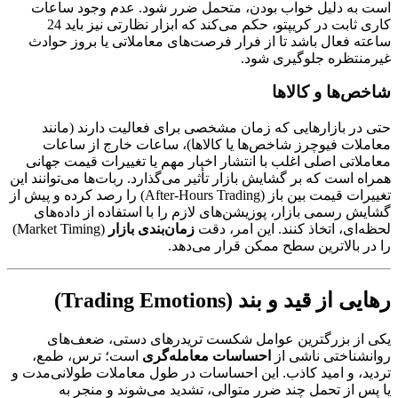
است به دلیل خواب بودن، متحمل ضرر شود. عدم وجود ساعات
کاری ثابت در کریپتو، حکم می‌کند که ابزار نظارتی نیز باید 24
ساعته فعال باشد تا از فرار فرصت‌های معاملاتی یا بروز حوادث
غیرمنتظره جلوگیری شود.
شاخص‌ها و کالاها
حتی در بازارهایی که زمان مشخصی برای فعالیت دارند (مانند
معاملات فیوچرز شاخص‌ها یا کالاها)، ساعات خارج از ساعات
معاملاتی اصلی اغلب با انتشار اخبار مهم یا تغییرات قیمت جهانی
همراه است که بر گشایش بازار تأثیر می‌گذارد. ربات‌ها می‌توانند این
تغییرات قیمت بین باز (After-Hours Trading) را رصد کرده و پیش از
گشایش رسمی بازار، پوزیشن‌های لازم را با استفاده از داده‌های
لحظه‌ای، اتخاذ کنند. این امر، دقت
زمان‌بندی بازار
(Market Timing)
را در بالاترین سطح ممکن قرار می‌دهد.
رهایی از قید و بند (Trading Emotions)
یکی از بزرگترین عوامل شکست تریدرهای دستی، ضعف‌های
روانشناختی ناشی از
احساسات معامله‌گری
است؛ ترس، طمع،
تردید، و امید کاذب. این احساسات در طول معاملات طولانی‌مدت و
یا پس از تحمل چند ضرر متوالی، تشدید می‌شوند و منجر به