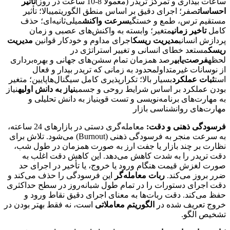
ساعات بیداری و تمرکز تریدر (معمولاً 8-10 ساعت در روز)
تأثیر
احساسات
صفر؛ اجرای دقیق بر اساس منطق الگوریتمیبالا؛ تأثیر
مستقیم ترس، طمع و خستگی
سرعت واکنش
میلی‌ثانیه‌ای؛ حذف
کامل
تاخیر زمانی
متغیر؛ وابسته به واکنش‌های عصبی و زمان
پردازش انسانی
مدیریت ریسک
اجرای مداوم و خودکار قوانین
مدیریت
ریسک
مستعد خطای انسانی و تغییر استراتژی در
لحظه
فرصت‌یابی
رصد همزمان تمام سشن‌های جهانی و بهره‌برداری
از نوسانات غیرمتداولمحدود به زمانی که تریدر بیدار و فعال
است
ثبات عملکرد
بسیار بالا؛ تکرارپذیری کامل سیگنال‌هاپایین؛ متغیر
بودن عملکرد بر اساس شرایط روحی و جسمی
نیاز به دانش اولیه
نیاز
به مهارت‌های برنامه‌نویسی و تست قوینیاز به دانش تحلیلی و
مهارت‌های روانشناسی بازار
فرسودگی ذهنی و دقت:
معامله‌گری دستی در بازارهای 24 ساعته،
به سرعت منجر به فرسودگی ذهنی (Burnout) می‌شود. تلاش برای
نظارت بر چند بازار یا جفت ارز به صورت همزمان در طول شب،
دقت تریدر را به شدت کاهش می‌دهد. این کاهش دقت اغلب به
صورت لغزش قیمت هنگام ورود یا خروج، یا تأخیر در اجرای حد
ضرر بروز می‌کند.
ربات معامله‌گر
این فرسودگی را حذف می‌کند و
دقت اجرای دستورات را در تمام طول شبانه‌روز در سطح حداکثری
حفظ می‌کند. دقت ربات‌ها به معنای اجرای دقیق نقاط ورود و
خروج تعریف شده در
الگوریتم معاملاتی
است، نه فقط بهتر بودن در
تشخیص الگو.