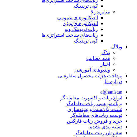
ربات‌های ساخت استراتژی‌ها
کپی تریدینگ
متاتريدر 5
اندیکاتورهای عمومی
اندیکاتورهای ویژه
ربات تریدینگ ویو
ربات‌های ساخت استراتژی‌ها
کپی تریدینگ
وبلاگ
بلاگ
همه مطالب
اخبار
ویدیوهای آموزشی
پرداخت هزینه محصول سفارشی
درباره ما
afghanistan
انواع ربات و اکسپرت معامله‌گر
برنامه‌نویسی ربات معامله‌گر
تست، بک‌تست و بهینه‌سازی
توسعه ربات‌های معامله‌گر
خرید و فروش ربات فارکس
دسته بندی نشده
سفارش ربات معامله‌گر