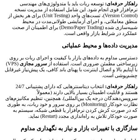
راهکار حرفه‌ای:
توسعه ربات باید با متدولوژی‌های مهندسی
نرم‌افزار قوی انجام شود. این شامل استفاده از مدیریت نسخه
(Version Control)، تست‌های واحد (Unit Testing) برای هر بخش از
منطق معاملاتی، و اجرای آزمایشی طولانی‌مدت در محیط
شبیه‌سازی شده (Demo/Paper Trading) برای اطمینان از صحت
عملکرد در شرایط بازار واقعی است.
مدیریت داده‌ها و محیط عملیاتی
دسترسی مداوم به داده‌های بازار با کیفیت و اجرای ربات بر روی
زیرساختی مطمئن ضروری است. استفاده از
سرور مجازی
(VPS)
با آپتایم بالا و اتصال اینترنت با پهنای باند کافی، یک پیش‌نیاز غیرقابل
چشم‌پوشی است.
راهکار حرفه‌ای:
انتخاب دیتاسنترهایی که دارای پشتیبانی 24/7
هستند و قابلیت اطمینان بسیار بالایی دارند (معمولاً
سرویس‌دهندگان درجه یک بین‌المللی). همچنین، تنظیم مکانیزم‌های
نظارت خودکار (Monitoring) بر روی سرور و خود ربات، به طوری
که در صورت کرش کردن نرم‌افزار یا قطعی شبکه، سیستم به
صورت خودکار تلاش به راه‌اندازی مجدد (Restart) نماید.
سازگاری با تغییرات بازار و نیاز به نگهداری مداوم