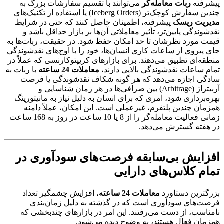
پیشرفته
ربات معامله‌گر
می‌توانند با تقسیم سفارشات بزرگ به
چندین سفارش کوچک‌تر (Iceberg Orders) یا استفاده از تکنیک‌های
مدیریت ریسک
پیشرفته، اطمینان حاصل کنند که حتی در شرایط
نقدشوندگی پایین‌تر، تأثیر معاملاتی آن‌ها بر بازار حداقل باشد و
قیمت مورد نظرشان تا حد امکان حفظ شود. در حقیقت، ربات‌ها به
جای پیروی از ساعات کاری انسان‌ها، خود را با اوج‌های نقدشوندگی
منطقه‌ای تطبیق می‌دهند. برای بازارهای کریپتوکارنسی که عملاً در
تمام ساعات نقدشوندگی بالایی دارند،
معاملات 24 ساعته
با ربات به
سادگی اجازه می‌دهد که هر گونه شکاف نقدشوندگی یا فرصت
آربیتراژ (Arbitrage) بین صرافی‌ها در هر زمان شناسایی و
بهره‌برداری شود، امری که برای انسان به دلیل نیاز به مانیتورینگ
همزمان چندین پلتفرم، غیرعملی است. این امکان، عملاً دامنه
زمانی فعالیت معامله‌گر را از 8 یا 10 ساعت در روز به 168 ساعت
در هفته گسترش می‌دهد.
افزایش بی‌سابقه فرصت‌های سودآوری در
تمام کلاس‌های دارایی
بزرگترین دستاورد
معاملات 24 ساعته
، افزایش چشمگیر تعداد
فرصت‌های سودآوری است که در گذشته به دلیل زمان‌بندی
نامناسب، از دست می‌رفتند. این امر در بازارهای چندبخشی که
همزمان فعال هستند، به وضوح دیده می‌شود.