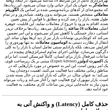
بهره‌برداری کامل از این شرایط 24 ساعته می‌شود. در اینجا،
ربات
معامله‌گر
به عنوان یک ابزار حیاتی وارد میدان می‌شود. این ربات‌ها،
که مجموعه‌ای از کدهای برنامه‌نویسی شده بر اساس یک
الگوریتم
معاملاتی
مشخص هستند، می‌توانند بدون وقفه، شبانه‌روز و در تمام
طول هفته، بازار را رصد کرده و مطابق با قوانین از پیش تعیین
شده، اقدام به ورود یا خروج از معاملات نمایند. این قابلیت، جوهره
اصلی
معاملات 24 ساعته
را تشکیل می‌دهد. ربات‌ها برخلاف تریدر
انسانی، دچار خستگی یا کاهش تمرکز نمی‌شوند و این امر تضمین
می‌کند که کوچک‌ترین نوسانات بازار نیز از دید آن‌ها پنهان نماند. این
انتقال از نظارت دستی به
اتوماسیون معاملات
، نه تنها بهره‌وری را
افزایش می‌دهد، بلکه پارادایم سنتی تعامل انسان با بازار را به کلی
دگرگون می‌سازد. توانایی اجرای مداوم استراتژی‌های پیچیده در
ساعات غیرفعال بازار برای انسان، کاملاً غیرممکن است، اما برای
یک
اکسپرت ادوایزر
(Expert Advisor) مبتنی بر یک زیرساخت قوی،
یک امر روتین است. این امر به خصوص در مورد بازارهایی که در
مناطق زمانی مختلف دنیا فعالیت می‌کنند، اهمیت دوچندان پیدا
می‌کند؛ به عنوان مثال، در حالی که بازار لندن در حال بسته شدن
است، بازار نیویورک اوج فعالیت خود را آغاز می‌کند و ربات می‌تواند
بدون نیاز به جابه‌جایی تریدر بین ساعات کاری مختلف، به فعالیت
خود ادامه دهد.
حذف کامل (Latency) و واکنش آنی به