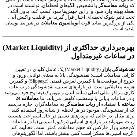
که
ربات معامله‌گر
با تشخیص الگوهای لحظه‌ای، توانسته است در
نقطه بهینه وارد شود و از این جهش‌ها سود کسب کند، بدون آنکه
تحت تأثیر شوک لحظه‌ای اخبار قرار گیرد. این قابلیت واکنش آنی،
یکی از بزرگترین نقاط قوت
اتوماسیون معاملات
در شرایط نوسان
شدید است.
بهره‌برداری حداکثری از (Market Liquidity)
در ساعات غیرمتداول
نقدشوندگی بازار
(Market Liquidity) یک عامل کلیدی در تعیین
کارایی معاملات است؛ نقدشوندگی بالا به معنای توانایی ورود و
خروج از موقعیت‌ها با کمترین لغزش قیمتی (Slippage) و کمترین
هزینه معاملاتی است. در بازارهای سنتی، نقدشوندگی در ساعات
کاری مراکز مالی اصلی (مانند لندن و نیویورک) به اوج خود می‌رسد
و در ساعات پایانی یا نیمه‌شب کاهش می‌یابد. اما
معاملات 24
ساعته
با استفاده از
ربات معامله‌گر
به معامله‌گران اجازه می‌دهد
که از نقدشوندگی موجود در هر لحظه از شبانه‌روز استفاده کنند.
برای مثال، در حالی که تریدرهای دستی در حال استراحت هستند،
ربات می‌تواند در بازارهای آسیایی (توکیو یا سیدنی) یا در ساعات
کم‌حجم بازار فارکس که حجم معاملات کمتر است، فعالیت کند.
اگرچه اسپردها ممکن است کمی بیشتر باشند، اما الگوریتم‌های