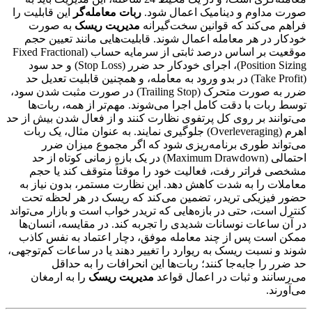
صورت مداوم و دینامیک اعمال شود.
ربات معامله‌گر
این قابلیت را
فراهم می‌کند که قوانین سخت‌گیرانه
مدیریت ریسک
به صورت
خودکار در هر معامله اعمال شوند. قابلیت‌هایی مانند تعیین حجم
موقعیت بر اساس درصد ثابتی از سرمایه حساب (Fixed Fractional
Position Sizing)، اجرای خودکار حد ضرر (Stop Loss) و حد سود
(Take Profit) در بدو ورود به معامله، و همچنین قابلیت تعدیل حد
ضرر به صورت متحرک (Trailing Stop) در صورت مثبت شدن سود،
توسط ربات با دقت کامل اجرا می‌شوند. مهم‌تر از همه، ربات‌ها
می‌توانند بر روی کل پرتفوی نظارت کنند و از فعال شدن بیش از حد
اهرم (Overleveraging) جلوگیری نمایند. به عنوان مثال، یک ربات
می‌تواند طوری برنامه‌ریزی شود که اگر مجموع میزان ضرر
احتمالی (Maximum Drawdown) در یک بازه زمانی کوتاه از حد
مشخصی فراتر رفت، فعالیت خود را موقتاً متوقف کند یا حجم
معاملات را به شدت کاهش دهد. این نظارت مستمر، بدون نیاز به
حضور فیزیکی تریدر، تضمین می‌کند که ریسک در هر لحظه تحت
کنترل است، حتی در بازه‌هایی که تریدر خواب است و بازار می‌تواند
در آن ساعات نوسانات شدیدی را تجربه کند. در مقایسه، انسان‌ها
ممکن است پس از چند معامله موفق، دچار اعتماد به نفس کاذب
شوند و نسبت ریسک به ریوارد را تغییر دهند یا در ساعات کم‌توجهی،
حد ضرر را جابه‌جا کنند؛ ربات‌ها این انحرافات را به حداقل
می‌رسانند و ثبات در اعمال قواعد
مدیریت ریسک
را به ارمغان
می‌آورند.