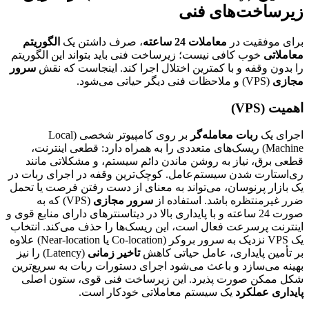
زیرساخت‌های فنی
برای موفقیت در
معاملات 24 ساعته
، صرف داشتن یک
الگوریتم
معاملاتی
خوب کافی نیست؛ زیرساخت فنی باید بتواند این الگوریتم
را بدون وقفه و با کمترین اختلال اجرا کند. اینجاست که نقش
سرور
مجازی
(VPS) و ملاحظات فنی دیگر حیاتی می‌شود.
اهمیت (VPS)
اجرای یک
ربات معامله‌گر
بر روی کامپیوتر شخصی (Local
Machine) ریسک‌های متعددی را به همراه دارد: قطعی اینترنت،
قطعی برق، نیاز به روشن ماندن دائم سیستم، و مشکلاتی مانند
ری‌استارت شدن سیستم‌عامل. کوچک‌ترین وقفه در اجرای ربات در
یک بازار پرنوسان، می‌تواند به معنای از دست رفتن فرصت یا تحمل
ضرر غیرمنتظره باشد. استفاده از
سرور مجازی
(VPS) که به
صورت 24 ساعته و با پایداری بالا در دیتاسنترهای دارای منابع قوی و
اینترنت پرسرعت فعال است، این ریسک‌ها را حذف می‌کند. انتخاب
یک VPS نزدیک به سرور بروکر (Co-location یا Near-location) علاوه
بر تأمین پایداری، عامل حیاتی کاهش
تاخیر زمانی
(Latency) را نیز
بهینه می‌سازد و باعث می‌شود اجرای دستورات ربات به سریع‌ترین
شکل ممکن صورت پذیرد. این زیرساخت فنی قوی، ستون اصلی
پایداری عملکرد
یک سیستم معاملاتی خودکار است.