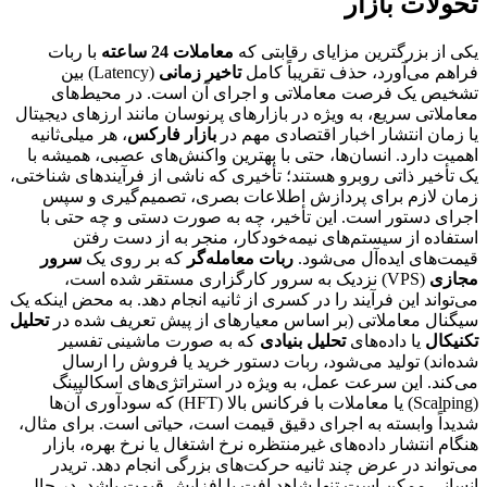
تحولات بازار
یکی از بزرگترین مزایای رقابتی که
معاملات 24 ساعته
با ربات
فراهم می‌آورد، حذف تقریباً کامل
تاخیر زمانی
(Latency) بین
تشخیص یک فرصت معاملاتی و اجرای آن است. در محیط‌های
معاملاتی سریع، به ویژه در بازارهای پرنوسان مانند ارزهای دیجیتال
یا زمان انتشار اخبار اقتصادی مهم در
بازار فارکس
، هر میلی‌ثانیه
اهمیت دارد. انسان‌ها، حتی با بهترین واکنش‌های عصبی، همیشه با
یک تأخیر ذاتی روبرو هستند؛ تأخیری که ناشی از فرآیندهای شناختی،
زمان لازم برای پردازش اطلاعات بصری، تصمیم‌گیری و سپس
اجرای دستور است. این تأخیر، چه به صورت دستی و چه حتی با
استفاده از سیستم‌های نیمه‌خودکار، منجر به از دست رفتن
قیمت‌های ایده‌آل می‌شود.
ربات معامله‌گر
که بر روی یک
سرور
مجازی
(VPS) نزدیک به سرور کارگزاری مستقر شده است،
می‌تواند این فرآیند را در کسری از ثانیه انجام دهد. به محض اینکه یک
سیگنال معاملاتی (بر اساس معیارهای از پیش تعریف شده در
تحلیل
تکنیکال
یا داده‌های
تحلیل بنیادی
که به صورت ماشینی تفسیر
شده‌اند) تولید می‌شود، ربات دستور خرید یا فروش را ارسال
می‌کند. این سرعت عمل، به ویژه در استراتژی‌های اسکالپینگ
(Scalping) یا معاملات با فرکانس بالا (HFT) که سودآوری آن‌ها
شدیداً وابسته به اجرای دقیق قیمت است، حیاتی است. برای مثال،
هنگام انتشار داده‌های غیرمنتظره نرخ اشتغال یا نرخ بهره، بازار
می‌تواند در عرض چند ثانیه حرکت‌های بزرگی انجام دهد. تریدر
انسانی ممکن است تنها شاهد افت یا افزایش قیمت باشد، در حالی