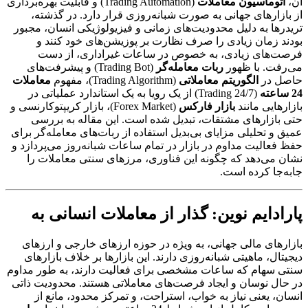
آن،
اتوماسیون معاملات
(Trading Automation) و قابلیت بهره‌برداری
از بازارهای جهانی به صورت شبانه‌روزی قرار دارد. در گذشته،
تریدرها به دلیل محدودیت‌های زمانی و فیزیولوژیکی انسان، مجبور
بودند زمان زیادی را صرف نظارت بر پوزیشن‌های خود کنند و
فرصت‌های زیادی، به خصوص در ساعات غیراداری، از دست
می‌رفت. با ظهور
ربات معامله‌گر
(Trading Bot) و پیشرفت‌های
حاصل در
الگوریتم معاملاتی
(Trading Algorithm)، مفهوم
معاملات
24 ساعته
(24/7 Trading) از یک رویا به یک استاندارد عملیاتی در
بازارهایی مانند
بازار فارکس
(Forex Market)، بازار کریپتوکارنسی و
حتی بازارهای مشتقات، تبدیل شده است. این مقاله به بررسی
عمیق و تحلیلی مزایای بی‌بدیل استفاده از ربات‌های معامله‌گر برای
حفظ فعالیت مداوم در بازار در تمام ساعات شبانه‌روز می‌پردازد و
نشان می‌دهد که چگونه این فناوری، مرزهای سنتی معاملات را
جابه‌جا کرده است.
پارادایم نوین: گذار از معاملات انسانی به
بازارهای مالی جهانی، به ویژه در حوزه ارزهای خارجی و ارزهای
دیجیتال، ماهیتی شبانه‌روزی دارند. این بازارها بر خلاف بازارهای
سنتی سهام که ساعات مشخصی برای فعالیت دارند، به طور مداوم
در حال نوسان و ایجاد فرصت‌های معاملاتی هستند. محدودیت ذاتی
انسان، یعنی نیاز به خواب، استراحت، و تمرکز محدود، مانع از