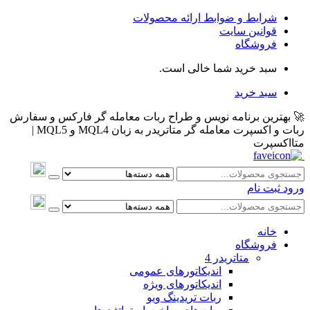
شرایط و ضوابط ارائه محصولات
قوانین سایت
فروشگاه
سبد خرید شما خالی است.
سبد خرید
🚀 بهترین برنامه نویس و طراح ربات معامله گر فارکس و سفارش
ربات و اکسپرت معامله گر متاتریدر به زبان MQL4 و MQL5 |
متااکسپرت
ورود
ثبت نام
خانه
فروشگاه
متاتريدر 4
اندیکاتورهای عمومی
اندیکاتورهای ویژه
ربات تریدینگ ویو