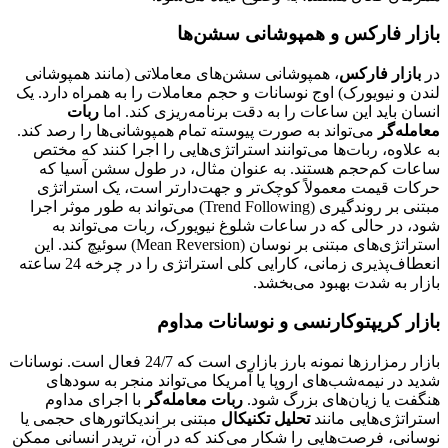
بازار فارکس و همپوشانی سشن‌ها
در
بازار فارکس
، همپوشانی سشن‌های معاملاتی (مانند همپوشانی
لندن و نیویورک) اوج نوسانات و حجم معاملات را به همراه دارد. یک
انسان باید این ساعات را به دقت برنامه‌ریزی کند. اما
ربات
معامله‌گر
می‌تواند به صورت پیوسته تمام همپوشانی‌ها را رصد کند.
به علاوه، ربات‌ها می‌توانند استراتژی‌هایی را اجرا کنند که مختص
ساعات کم‌حجم هستند. به عنوان مثال، در طول سشن آسیا که
حرکات قیمت معمولاً کوچک‌تر و جهت‌دارتر است، یک استراتژی
مبتنی بر روندگیری (Trend Following) می‌تواند به طور موثر اجرا
شود، در حالی که در ساعات شلوغ نیویورک، ربات می‌تواند به
استراتژی‌های مبتنی بر نوسان (Mean Reversion) سوئیچ کند. این
انعطاف‌پذیری زمانی، کارایی کلی استراتژی را در چرخه 24 ساعته
بازار به شدت بهبود می‌بخشد.
بازار کریپتوکارنسی و نوسانات مداوم
بازار رمزارزها نمونه بارز بازاری است که 24/7 فعال است. نوسانات
شدید در نیمه‌شب‌های اروپا یا آمریکا می‌تواند منجر به سودهای
هنگفت یا زیان‌های بزرگ شود.
ربات معامله‌گر
با اجرای مداوم
استراتژی‌هایی مانند
تحلیل تکنیکال
مبتنی بر اندیکاتورهای حجمی یا
نوسانی، فرصت‌هایی را شکار می‌کند که در آن، تریدر انسانی ممکن