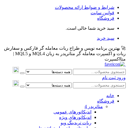
شرایط و ضوابط ارائه محصولات
قوانین سایت
فروشگاه
سبد خرید شما خالی است.
سبد خرید
🚀 بهترین برنامه نویس و طراح ربات معامله گر فارکس و سفارش
ربات و اکسپرت معامله گر متاتریدر به زبان MQL4 و MQL5 |
متااکسپرت
ورود
ثبت نام
خانه
فروشگاه
متاتريدر 4
اندیکاتورهای عمومی
اندیکاتورهای ویژه
ربات تریدینگ ویو