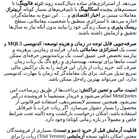
می‌دهد. از استراتژی‌های ساده دنبال‌کننده روند (
ترند فالوینگ
) تا
سیستم‌های پیچیده
اسکالپینگ
با تایم‌فریم‌های بسیار کوتاه،
آربیتراژ
،
معاملات مبتنی بر
اخبار اقتصادی
و … . این تنوع به معامله‌گران
اجازه می‌دهد تا استراتژی منطبق با شخصیت معاملاتی، سطح
ریسک پذیری
و سبک زندگی خود را بیابند بدون آنکه نیاز به سال‌ها
تحقیق و آزمایش داشته باشند.
صرفه‌جویی قابل توجه در زمان و هزینه توسعه:
کدنویسی MQL5
و
تست یک
استراتژی معاملاتی
پایدار، فرآیندی زمان‌بر، پرهزینه و
نیازمند تخصص فنی عمیق است. یک برنامه‌نویس حرفه‌ای ممکن
است ماه‌ها برای توسعه، بهینه‌سازی و رفع باگ یک ربات زمان
صرف کند. خرید ربات از بازار، این فرآیند را به یک تراکنش مالی
سریع تبدیل می‌کند. برای یک معامله‌گر که زمان یا مهارت کدنویسی
ندارد، این می‌تواند بهترین راه‌حل ممکن باشد.
امنیت مالی و تضین تراکنش:
پرداخت‌ها از طریق زیرساخت امن
MetaQuotes انجام می‌شود و خریدار مستقیماً با فروشنده درگیر
نمی‌شود. همچنین سیستم لایسنس‌دهی، استفاده غیرقانونی از
محصول را بسیار دشوار می‌سازد. اگر ربات خراب یا غیرقابل
استفاده باشد، امکان درخواست بازگشت وجه (البته تحت شرایط
خاص و معمولاً در بازه زمانی کوتاه) وجود دارد.
قابلیت آزمایش قبل از خرید (دمو و تست):
بسیاری از فروشندگان
معتبر، امکان دانلود نسخه
آزمایشی
(Trial Version) ربات را برای