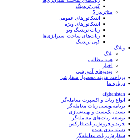
ربات‌های ساخت استراتژی‌ها
کپی تریدینگ
متاتريدر 5
اندیکاتورهای عمومی
اندیکاتورهای ویژه
ربات تریدینگ ویو
ربات‌های ساخت استراتژی‌ها
کپی تریدینگ
وبلاگ
بلاگ
همه مطالب
اخبار
ویدیوهای آموزشی
پرداخت هزینه محصول سفارشی
درباره ما
afghanistan
انواع ربات و اکسپرت معامله‌گر
برنامه‌نویسی ربات معامله‌گر
تست، بک‌تست و بهینه‌سازی
توسعه ربات‌های معامله‌گر
خرید و فروش ربات فارکس
دسته بندی نشده
سفارش ربات معامله‌گر