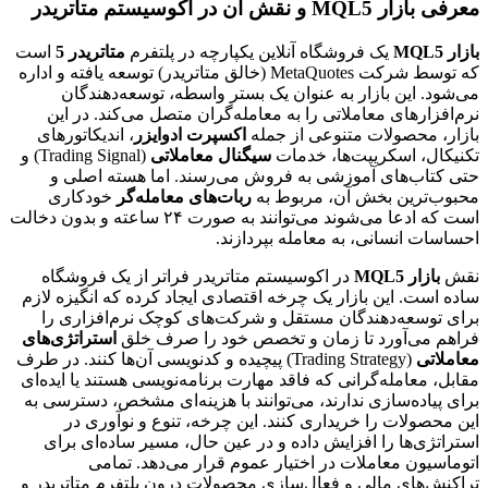
معرفی بازار MQL5 و نقش آن در اکوسیستم متاتریدر
بازار MQL5
یک فروشگاه آنلاین یکپارچه در پلتفرم
متاتریدر 5
است
که توسط شرکت MetaQuotes (خالق متاتریدر) توسعه یافته و اداره
می‌شود. این بازار به عنوان یک بستر واسطه، توسعه‌دهندگان
نرم‌افزارهای معاملاتی را به معامله‌گران متصل می‌کند. در این
بازار، محصولات متنوعی از جمله
اکسپرت ادوایزر
، اندیکاتورهای
تکنیکال، اسکریپت‌ها، خدمات
سیگنال معاملاتی
(Trading Signal) و
حتی کتاب‌های آموزشی به فروش می‌رسند. اما هسته اصلی و
محبوب‌ترین بخش آن، مربوط به
ربات‌های معامله‌گر
خودکاری
است که ادعا می‌شوند می‌توانند به صورت ۲۴ ساعته و بدون دخالت
احساسات انسانی، به معامله بپردازند.
نقش
بازار MQL5
در اکوسیستم متاتریدر فراتر از یک فروشگاه
ساده است. این بازار یک چرخه اقتصادی ایجاد کرده که انگیزه لازم
برای توسعه‌دهندگان مستقل و شرکت‌های کوچک نرم‌افزاری را
فراهم می‌آورد تا زمان و تخصص خود را صرف خلق
استراتژی‌های
معاملاتی
(Trading Strategy) پیچیده و کدنویسی آن‌ها کنند. در طرف
مقابل، معامله‌گرانی که فاقد مهارت برنامه‌نویسی هستند یا ایده‌ای
برای پیاده‌سازی ندارند، می‌توانند با هزینه‌ای مشخص، دسترسی به
این محصولات را خریداری کنند. این چرخه، تنوع و نوآوری در
استراتژی‌ها را افزایش داده و در عین حال، مسیر ساده‌ای برای
اتوماسیون معاملات در اختیار عموم قرار می‌دهد. تمامی
تراکنش‌های مالی و فعال‌سازی محصولات درون پلتفرم متاتریدر و