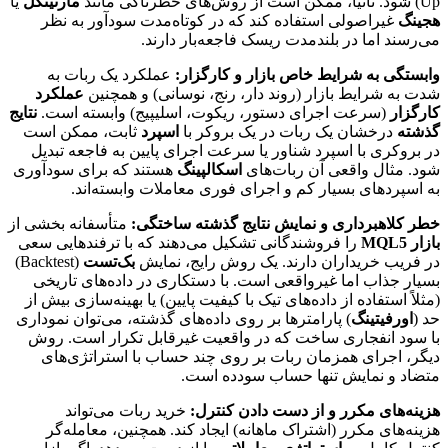
Up) شود. ثانیاً، ممکن است از روش‌های خطرناکی مانند
مارتینگل
یا
هجینگ
غیراصولی استفاده کند که در کوتاه‌مدت سودآور به نظر
می‌رسند اما در بلندمدت ریسک فاجعه‌بار دارند.
وابستگی به شرایط خاص بازار و کارگزار:
عملکرد یک ربات به
شدت به شرایط بازار (روند دار، رنج، نوسانی) و همچنین
عملکرد
کارگزار
(سرعت اجرای دستور، ریکوت، اسلیپیج) وابسته است.
نتایج
گذشته
درخشان یک ربات در یک بروکر با
اسپرد
ثابت، ممکن است
در بروکری با اسپرد شناور یا سرعت اجرای پایین به فاجعه تبدیل
شود. مثال واقعی آن ربات‌های
اسکالپینگ
هستند که برای سودآوری
به اسپردهای بسیار کم و اجرای فوری معاملات وابسته‌اند.
خطر کلاهبرداری و نمایش نتایج گذشته ساختگی:
متأسفانه بخشی از
بازار MQL5
را فروشندگانی تشکیل می‌دهند که با ترفندهایی سعی
در فریب خریداران دارند. یک روش رایج، نمایش
بک‌تست
(Backtest)
بسیار جذاب اما غیرواقعی است. با دستکاری در داده‌های تاریخی
(مثلاً استفاده از داده‌های تیک با کیفیت پایین) یا بهینه‌سازی بیش از
حد (
اورفیتینگ
) پارامترها بر روی داده‌های گذشته، می‌توان نموداری
با سود انفجاری ساخت که در واقعیت غیرقابل تکرار است. روش
دیگر، اجرای همزمان ربات بر روی چند حساب با استراتژی‌های
متضاد و نمایش تنها حساب سودده است.
هزینه‌های مکرر و از دست دادن کنترل:
خرید ربات می‌تواند
هزینه‌های مکرر (اشتراک ماهانه) ایجاد کند. همچنین، معامله‌گر