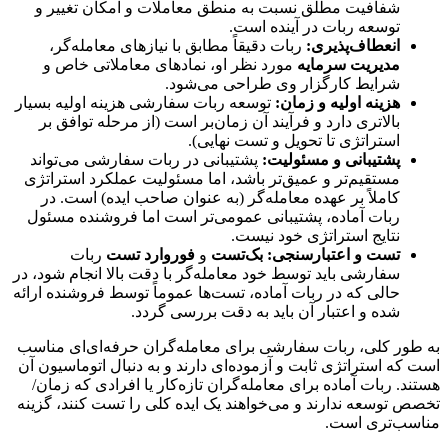
شفافیت مطلق نسبت به منطق معاملات و امکان تغییر و
توسعه ربات در آینده است.
انعطاف‌پذیری:
ربات دقیقاً مطابق با نیازهای معامله‌گر،
مدیریت سرمایه
مورد نظر او، نمادهای معاملاتی خاص و
شرایط کارگزار وی طراحی می‌شود.
هزینه اولیه و زمان:
توسعه ربات سفارشی هزینه اولیه بسیار
بالاتری دارد و فرآیند آن زمان‌بر است (از مرحله توافق بر
استراتژی تا تحویل و تست نهایی).
پشتیبانی و مسئولیت:
پشتیبانی در ربات سفارشی می‌تواند
مستقیم‌تر و عمیق‌تر باشد، اما مسئولیت عملکرد استراتژی
کاملاً بر عهده معامله‌گر (به عنوان صاحب ایده) است. در
ربات آماده، پشتیبانی عمومی‌تر است اما فروشنده مسئول
نتایج استراتژی خود نیست.
تست و اعتبارسنجی:
بک‌تست
و
فوروارد تست
ربات
سفارشی باید توسط خود معامله‌گر با دقت بالا انجام شود، در
حالی که در ربات آماده، تست‌ها عموماً توسط فروشنده ارائه
شده و اعتبار آن باید به دقت بررسی گردد.
به طور کلی، ربات سفارشی برای معامله‌گران حرفه‌ای‌ای مناسب
است که استراتژی ثابت و آزموده‌ای دارند و به دنبال اتوماسیون آن
هستند. ربات آماده برای معامله‌گران تازه‌کار یا افرادی که زمان/
تخصص توسعه ندارند و می‌خواهند یک ایده کلی را تست کنند، گزینه
مناسب‌تری است.