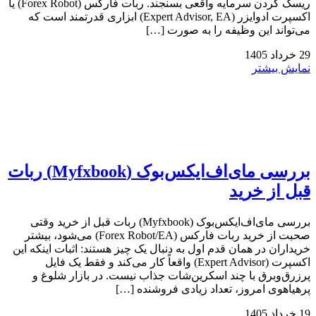
ریسک کردن سرمایه واقعی بسنجند. ربات فارکس (Forex Robot) یا
اکسپرت ادوایزر (Expert Advisor, EA) ابزاری قدرتمند است که
می‌تواند این وظیفه را به صورت […]
29
خرداد
1405
نمایش بیشتر
بررسی مای‌اف‌ایکس‌بوک (Myfxbook) ربات
قبل از خرید
بررسی مای‌اف‌ایکس‌بوک (Myfxbook) ربات قبل از خرید وقتی
صحبت از خرید ربات فارکس (Forex Robot/EA) می‌شود، بیشتر
خریداران در همان قدم اول به دنبال یک چیز هستند: اثبات اینکه این
اکسپرت (Expert Advisor) واقعاً کار می‌کند و فقط یک فایل
پرزرق‌وبرق با چند اسکرین‌شات جذاب نیست. در بازار شلوغ و
پرهیاهوی امروز، تعداد زیادی فروشنده […]
19
خرداد
1405