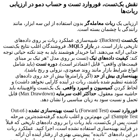
نقش بک‌تست، فوروارد تست و حساب دمو در ارزیابی
ربات‌ها
ارزیابی یک
ربات معامله‌گر
بدون استفاده از این سه ابزار، مانند
رانندگی با چشمان بسته است.
بک‌تست
(Backtest): شبیه‌سازی عملکرد ربات بر روی داده‌های
تاریخی بازار است. در
بازار MQL5
، فروشندگان اغلب نتایج بک‌تست
جذابی ارائه می‌دهند. اما خریدار هوشمند باید به چند نکته حیاتی توجه
کند:
کیفیت داده‌های تیک
(تست بر روی مدل “هر تیک بر مبنای
قیمت‌های واقعی” قابل اعتمادتر است)،
دوره تست
(باید شامل
انواع شرایط بازار مانند روند صعودی، نزولی و رنج باشد)،
بهینه‌سازی بیش از حد
(اگر پارامترها بیش از حد روی داده‌های
گذشته تنظیم شده باشند، ربات در آینده کارایی نخواهد داشت) و
لحاظ کردن
کمیسیون و اسپرد واقعی
. یک بک‌تست واقع‌بینانه باید
حاشیه سود معقول،
حداکثر افت سرمایه
(Max Drawdown) قابل
تحمل و نسبت سود به زیان مناسبی را نشان دهد.
فوروارد تست
(Forward Test) یا
تست بهینه‌سازی نشده
(Out-of-
Sample Test): این مهم‌ترین و اغلب نادیده گرفته‌شده‌ترین مرحله
است. پس از بک‌تست، باید ربات را بر روی داده‌های تاریخی که قبلاً
در فرآیند بهینه‌سازی استفاده نشده است، اجرا کنید. عملکرد ربات
در این داده‌های “نادیده” پیش‌بینی بهتری از رفتار آینده آن ارائه