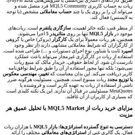
طریق کارت‌های اعتباری بین‌المللی یا سرویس‌هایی مانند PayPal)،
ربات به حساب کاربری MQL5 Community فرد متصل شده و
می‌تواند آن را بر روی یک یا چند
حساب معاملاتی
مشخص (با توجه
به لایسنس) فعال کند.
از منظر فنی، نکته حائز اهمیت،
سازگاری پلتفرم
است. ربات‌های
موجود در
بازار MQL5
تنها بر روی
متاتریدر 5
اجرا می‌شوند.
همچنین، هر ربات معمولاً برای یک
کارگزار
(بروکر) خاص یا گروهی
از کارگزاران که شرایط معاملاتی مشابهی دارند (از نظر وجود
اسپرد
ثابت یا شناور، نوع اجرای دستورات و …) طراحی شده است.
استفاده از ربات در کارگزاری غیرمجاز می‌تواند باعث عملکرد
نادرست آن شود. از لحاظ حقوقی، خریدار مالک کد منبع ربات
نمی‌شود؛ بلکه تنها مجوز استفاده از آن را طبق شرایط توافق‌نامه
کاربر دریافت می‌کند. این بدان معناست که
تغییر، مهندسی معکوس
یا توزیع مجدد
ربات ممنوع است. همچنین، مسئولیت هرگونه ضرر
ناشی از استفاده از ربات به عهده کاربر است و فروشنده یا
MetaQuotes مسئولیتی در قبال آن ندارند. این یک نکته کلیدی است
که بسیاری از کاربران از آن غافلند.
مزایای خرید ربات از MQL5 Market با تحلیل عمیق هر
مزیت
دسترسی به تنوع گسترده استراتژی‌ها:
بازار MQL5
با هزاران ربات
فعال، یک گالری غنی از
استراتژی‌های معاملاتی
مختلف را ارائه