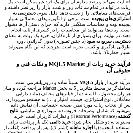
فعالیت می‌کند و رصد مداوم آن برای یک فرد غیرممکن است. یک
ربات می‌تواند در تمام ساعات روز و شب، بازار را زیر نظر داشته و
فرصت‌های معاملاتی را از دست ندهد. دلیل سوم،
دسترسی به
استراتژی‌های پیچیده
است. برخی از الگوریتم‌های معاملاتی بسیار
پیچیده بوده و محاسبات سنگینی دارند که اجرای دستی آن‌ها دشوار
است. ربات‌ها می‌توانند این محاسبات را در کسری از ثانیه انجام
دهند. در نهایت، برای بسیاری از تازه‌کاران، خرید یک ربات به معنای
دسترسی سریع به سود
(یا چنین تصوری) بدون گذراندن دوره
طولانی یادگیری و کسب تجربه است، هرچند که این نگاه می‌تواند
بسیار خطرناک باشد.
فرآیند خرید ربات از MQL5 Market و نکات فنی و
حقوقی آن
فرآیند خرید از
بازار MQL5
نسبتاً ساده و درون‌پلتفرمی است.
معامله‌گر در محیط متاتریدر 5 به بخش Market مراجعه کرده و میان
هزاران محصول، با استفاده از فیلترهای مختلف (مانند دارایی
معاملاتی، نوع استراتژی، قیمت، امتیاز و …) به جستجو می‌پردازد.
پس از انتخاب ربات مورد نظر، صفحه اختصاصی آن نمایش داده
می‌شود که شامل توضیحات فروشنده، نمودارهای نمایشی،
نتایج
گذشته
(Historical Performance) و نظرات کاربران است. خرید
می‌تواند به دو شکل انجام شود:
خرید دائمی
(یک بار پرداخت برای
استفاده نامحدود) یا
اجاره ماهانه
(اشتراک). پس از پرداخت (اغلب از