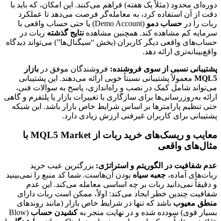
دوره‌ای محدود (مثلاً یک هفته) فراهم می‌کنند. این امکان، که باید با
دقت از آن استفاده کرد، به معامله‌گر فرصت می‌دهد تا عملکرد
ربات را در
حساب دمو
(Demo Account) یا حتی حساب واقعی با
سرمایه کم مشاهده کند. همچنین مشاهده
نتایج گذشته
ربات در
حساب‌های واقعی دیگر کاربران (بخش “سیگنال‌ها”) می‌تواند دیدگاه
واقع‌بینانه‌تری ارائه دهد.
پشتیبانی نسبی از سوی فروشنده:
فروشندگان موفق در
بازار
MQL5
معمولاً پشتیبانی نسبتاً خوبی ارائه می‌دهند. این پشتیبانی
می‌تواند شامل کمک در نصب و راه‌اندازی، پاسخ به سوالات فنی،
ارائه به‌روزرسانی‌ها برای سازگاری با تغییرات بازار یا پلتفرم و گاهی
حتی تنظیم پارامترها بر اساس شرایط خاص بازار باشد. این شبکه
پشتیبانی برای کاربران غیرفنی ارزش زیادی دارد.
معایب و ریسک‌های خرید ربات از MQL5 Market با
مثال‌های واقعی
عدم شفافیت در الگوریتم و استراتژی:
بزرگترین عیب خرید
ربات‌های آماده،
جعبه سیاه
بودن آن‌هاست. شما کد منبع را نمی‌بینید
و دقیقاً نمی‌دانید ربات بر چه اساسی معامله می‌کند. این عدم
شفافیت چندین خطر ایجاد می‌کند: اولاً، ممکن است ربات دارای
منطق معیوب
باشد که تنها در شرایط خاص بازار (مانند روندهای
بسیار قوی) سودده شده و در نهایت منجر به
کشیدن حساب
(Blow