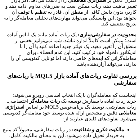
کنترل کامل بر
استراتژی معاملاتی
را از دست می‌دهد. اگر بازار
تغییر ماهیت دهد، ربات ممکن است به ضررهای مداوم ادامه دهد و
کاربر، بدون دانش کافی از منطق آن، قادر به تنظیم یا توقف آن
نخواهد بود. این وابستگی می‌تواند مهارت‌های تحلیلی معامله‌گر را به
تدریج تضعیف کند.
محدودیت در سفارشی‌سازی:
یک ربات آماده مانند یک لباس آماده
است؛ ممکن است کاملاً اندازه نباشد. شما نمی‌توانید بخشی از
منطق آن را تغییر دهید، یک فیلتر جدید اضافه کنید یا آن را با
اندیکاتور دلخواه خود ترکیب کنید. این عدم انعطاف برای
معامله‌گرانی که ایده‌های خاصی دارند اما توانایی کدنویسی آن را
ندارند، می‌تواند آزاردهنده باشد.
بررسی تفاوت ربات‌های آماده بازار MQL5 با ربات‌های
سفارشی
اینجاست که معامله‌گران با یک انتخاب اساسی روبرو می‌شوند:
خرید ربات آماده یا سفارش توسعه یک
ربات معامله‌گر
اختصاصی.
ربات سفارشی، توسط یک برنامه‌نویس MQL5 بر اساس
استراتژی
معاملاتی
دقیق و مشخص ارائه شده توسط خود معامله‌گر کدنویسی
می‌شود. تفاوت‌های کلیدی عبارتند از:
مالکیت فکری و شفافیت:
در ربات سفارشی، معمولاً کد منبع
به خریدار تحویل داده می‌شود. این به معنای مالکیت کامل،