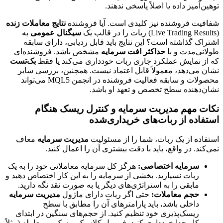
توهین‌آمیز داده یا اصلاً پاسخی ندهند.
شفافیت فروشنده نیز کلیدی است. آیا فروشنده
نتایج معاملات زنده
(Live Trading Results) ربات را در قالب یک
سیگنال عمومی
به
اشتراک گذاشته است؟ این نتایج باید قابل ردیابی، دارای سابقه
طولانی‌مدت و با
حداکثر افت سرمایه
مشخص باشد. فروشنده‌ای
که از نمایش عملکرد جاری ربات خودداری می‌کند یا فقط
بک‌تست
نشان می‌دهد، معمولاً قابل اعتماد نیست. همچنین، بررسی سایر
محصولات و سابقه فعالیت فروشنده در انجمن MQL5 می‌تواند
نشان‌دهنده سطح تخصص و تعهد او باشد.
نکات مهم مدیریت سرمایه و کنترل ریسک هنگام
استفاده از ربات‌های خریداری‌شده
استفاده از یک ربات، شما را از مسئولیت
مدیریت سرمایه
معاف
نمی‌کند. در واقع، باید با دقت بیشتری آن را اعمال کنید.
سرمایه اختصاصی:
هرگز کل سرمایه معاملاتی خود را به یک
ربات نسپارید. بخشی از سرمایه را به این کار اختصاص دهید و
مابقی را به استراتژی‌های دیگر یا به صورت نقد نگه دارید.
حجم معاملات:
حتی اگر ربات دارای ماژول
مدیریت سرمایه
داخلی باشد، باید پارامترهای آن را مطابق با سطح
ریسک‌پذیری خود تنظیم کنید. از حجم‌های سنگین در ابتدای
کار جدا خودداری کنید. فرمول کلاسیک ریسک بر معامله (مثلاً