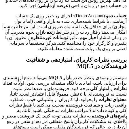
می‌دهد. بهترین روش این است که ربات را بر روی داده‌های جدید و
در
حساب دمو
در زمان واقعی (
عرضه آزمایشی
) اجرا کنید.
حساب دمو
(Demo Account): اجرای ربات بر روی یک حساب
آزمایشی با شرایط شبیه‌سازی شده به بازار واقعی (اما با پول
مجازی) برای حداقل یک تا سه ماه ضروری است. این مرحله به شما
امکان می‌دهد رفتار ربات را در شرایط
زنده بازار
، نحوه مدیریت آن
در زمان انتشار
اخبار مهم
، تأثیر
نوسانات غیرمنتظره
و تطبیق آن با
پلتفرم و کارگزار خود را مشاهده کنید. هرگز مستقیماً با سرمایه
اصلی بر روی یک ربات تست نشده معامله نکنید.
بررسی نظرات کاربران، امتیازدهی و شفافیت
فروشندگان در MQL5
سیستم رتبه‌بندی و نظرات در
بازار MQL5
می‌تواند منبع ارزشمندی
برای ارزیابی باشد، اما باید با نگاه منتقدانه بررسی شود. اولاً به
تعداد
نظرات
و
امتیاز کلی
توجه کنید. فروشنده‌ای با صدها نظر مثبت
نسبت به فروشنده‌ای با ۵ نظر، معمولاً قابل اعتمادتر است. ثانیاً،
محتوای نظرات
را بخوانید. آیا کاربران از پشتیبانی خوب، عملکرد
واقعی ربات و شفافیت فروشنده صحبت می‌کنند یا فقط نظرات
کلی و کوتاه داده‌اند؟ مراقب نظرات ساختگی باشید. ثالثاً، به
پاسخ‌های فروشنده
به نظرات منفی توجه کنید. یک فروشنده معتبر و
بااخلاق، به مشکلات کاربران پاسخ منطقی می‌دهد و سعی در رفع
آن دارد، در حالی که فروشندگان متقلب ممکن است پاسخ‌های