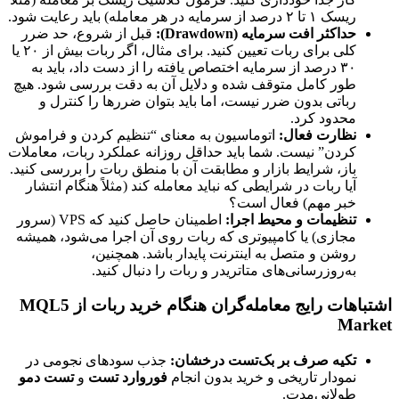
ریسک ۱ تا ۲ درصد از سرمایه در هر معامله) باید رعایت شود.
حداکثر افت سرمایه (Drawdown):
قبل از شروع، حد ضرر
کلی برای ربات تعیین کنید. برای مثال، اگر ربات بیش از ۲۰ یا
۳۰ درصد از سرمایه اختصاص یافته را از دست داد، باید به
طور کامل متوقف شده و دلایل آن به دقت بررسی شود. هیچ
رباتی بدون ضرر نیست، اما باید بتوان ضررها را کنترل و
محدود کرد.
نظارت فعال:
اتوماسیون به معنای “تنظیم کردن و فراموش
کردن” نیست. شما باید حداقل روزانه عملکرد ربات، معاملات
باز، شرایط بازار و مطابقت آن با منطق ربات را بررسی کنید.
آیا ربات در شرایطی که نباید معامله کند (مثلاً هنگام انتشار
خبر مهم) فعال است؟
تنظیمات و محیط اجرا:
اطمینان حاصل کنید که VPS (سرور
مجازی) یا کامپیوتری که ربات روی آن اجرا می‌شود، همیشه
روشن و متصل به اینترنت پایدار باشد. همچنین،
به‌روزرسانی‌های متاتریدر و ربات را دنبال کنید.
اشتباهات رایج معامله‌گران هنگام خرید ربات از MQL5
Market
تکیه صرف بر بک‌تست درخشان:
جذب سودهای نجومی در
نمودار تاریخی و خرید بدون انجام
فوروارد تست
و
تست دمو
طولانی‌مدت.