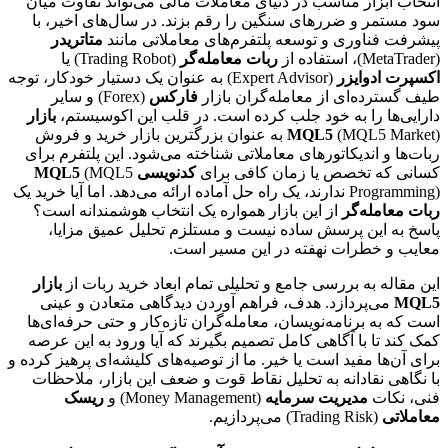
انتخاب ابزار مناسب در دنیای معاملات مالی می‌تواند تفاوت میان
سود مستمر و ضررهای سنگین را رقم بزند. در سال‌های اخیر، با
پیشرفت فناوری و توسعه پلتفرم‌های معاملاتی مانند
متاتریدر
(MetaTrader)، استفاده از
ربات معامله‌گر
(Trading Robot) یا
اکسپرت ادوایزر
(Expert Advisor) به عنوان یک دستیار خودکار، توجه
طیف گسترده‌ای از معامله‌گران بازار
فارکس
(Forex) و سایر
دارایی‌ها را به خود جلب کرده است. در قلب این اکوسیستم،
بازار
MQL5
(MQL5 Market) به عنوان بزرگترین بازار خرید و فروش
ربات‌ها و اندیکاتورهای معاملاتی شناخته می‌شود. این پلتفرم برای
کسانی که تخصص یا زمان کافی برای
کدنویسی MQL5
(MQL5
Programming) ندارند، یک راه حل آماده ارائه می‌دهد. اما آیا خرید یک
ربات معامله‌گر
از این بازار همواره یک انتخاب هوشمندانه است؟
پاسخ به این پرسش ساده نیست و مستلزم تحلیل عمیق مزایا،
معایب و خطرات نهفته در این مسیر است.
این مقاله به بررسی جامع و تحلیلی تمام ابعاد خرید ربات از
بازار
MQL5
می‌پردازد. هدف، فراهم آوردن دیدگاهی متعادن و عینی
است که به برنامه‌نویسان، معامله‌گران تازه‌کار و حتی حرفه‌ای‌ها
کمک کند تا با آگاهی کامل تصمیم بگیرند که آیا ورود به این عرصه
برای آن‌ها مفید است یا خیر. ما از توصیه‌های کلیشه‌ای پرهیز کرده و
با نگاهی نقادانه به تحلیل نقاط قوت و ضعف این بازار، ملاحظات
فنی، نکات
مدیریت سرمایه
(Money Management) و
ریسک
معاملاتی
(Trading Risk) می‌پردازیم.