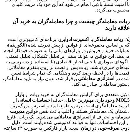
با امنیت نسبتاً بالایی انجام می‌شود که این خود یک مزیت کلیدی
محسوب می‌گردد.
ربات معامله‌گر چیست و چرا معامله‌گران به خرید آن
علاقه دارند
یک
ربات معامله‌گر
یا
اکسپرت ادوایزر
، برنامه‌ای کامپیوتری است
که بر اساس مجموعه‌ای از قوانین از پیش تعریف شده (الگوریتم)،
عملیات خرید و فروش در بازارهای مالی را به صورت خودکار انجام
می‌دهد. این قوانین می‌توانند مبتنی بر تحلیل تکنیکال، تحلیل قیمتی،
الگوهای نموداری یا حتی اخبار اقتصادی (با استفاده از دسترسی به
فیدهای خبری) باشند. ربات پس از نصب بر روی پلتفرم معاملاتی،
قیمت‌ها را در لحظه رصد کرده و هنگامی که تمام شرایط تعیین
شده در
استراتژی معاملاتی
برقرار شد، بدون نیاز به تأیید معامله‌گر،
دستور معامله را صادر می‌کند.
دلایل متعددی برای گرایش معامله‌گران به خرید ربات از
بازار
MQL5
وجود دارد. مهم‌ترین عامل، حذف
احساسات انسانی
از
فرآیند معامله‌گری است. ترس، طمع، امید و استرس بزرگ‌ترین
دشمنان یک معامله‌گر هستند و اغلب باعث نقض قوانین
مدیریت
سرمایه
و انحراف از
استراتژی معاملاتی
می‌شوند. یک ربات، فارغ
از این احساسات، تنها به قواعد کدنویسی شده پایبند است. دلیل
دوم،
صرفه‌جویی در زمان
است. بازار فارکس به صورت ۲۴ ساعته