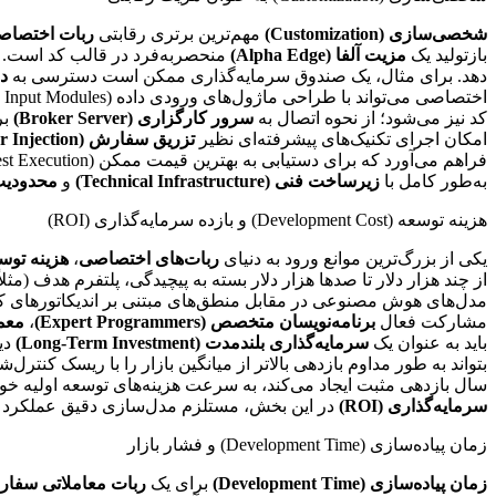
شخصی‌سازی (Customization)
مهم‌ترین برتری رقابتی
ربات اختصاص
بازتولید یک
مزیت آلفا (Alpha Edge)
منحصربه‌فرد در قالب کد است. این
دهد. برای مثال، یک صندوق سرمایه‌گذاری ممکن است دسترسی به
دا
کد نیز می‌شود؛ از نحوه اتصال به
سرور کارگزاری (Broker Server)
بر
امکان اجرای تکنیک‌های پیشرفته‌ای نظیر
تزریق سفارش (Order Injection)
به‌طور کامل با
زیرساخت فنی (Technical Infrastructure)
و
محدودیت‌های نظار
هزینه توسعه (Development Cost) و بازده سرمایه‌گذاری (ROI)
یکی از بزرگ‌ترین موانع ورود به دنیای
ربات‌های اختصاصی
،
هزینه توسعه (ent Cost
از چند هزار دلار تا صدها هزار دلار بسته به پیچیدگی، پلتفرم هدف (م
مدل‌های هوش مصنوعی در مقابل منطق‌های مبتنی بر اندیکاتورهای ک
مشارکت فعال
برنامه‌نویسان متخصص (Expert Programmers)
،
معماران
باید به عنوان یک
سرمایه‌گذاری بلندمدت (Long-Term Investment)
دی
بتواند به طور مداوم بازدهی بالاتر از میانگین بازار را با ریسک کنترل‌ش
سال بازدهی مثبت ایجاد می‌کند، به سرعت هزینه‌های توسعه اولیه خود
سرمایه‌گذاری (ROI)
در این بخش، مستلزم مدل‌سازی دقیق عملکرد مو
زمان پیاده‌سازی (Development Time) و فشار بازار
زمان پیاده‌سازی (Development Time)
برای یک
ربات معاملاتی سفا