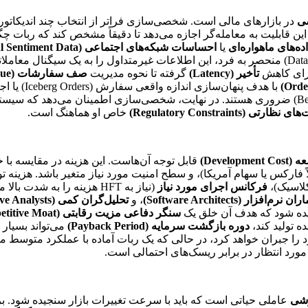
ی
در بازارهای مالی است. شخصی‌سازی فراتر از انتخاب چند اندیکات
 قابلیت به معامله‌گر اجازه می‌دهد تا دقیقاً مشخص کند که ربات چگو
ده‌های ماهواره‌ای
یا
احساسات شبکه‌های اجتماعی (Social Sentiment Data)
اختصاصی می‌تواند با طراحی ماژول‌های ورودی داده (Data Input Modules) منحصر به فرد، این اطلاع
ای کاهش
تأخیر (Latency)
گرفته تا نحوه مدیریت
صف سفارشات (Order Queue)
با هدف پنهان‌سازی اندازه واقعی سفارش (Iceberg Orders) یا اجرای الگوریتم‌های
فراهم می‌آورد که برای دستیابی به بهترین قیمت ممکن (Best Execution) ضروری هستند. در نهایت، شخصی
تی (Regulatory Constraints)
خاص او هماهنگ است.
Developm)
قابل توجه آن‌هاست. این هزینه در مقایسه با خر
ثلاً فارکس یا سهام آمریکا)، و سطح امنیت مورد نیاز متغیر باشد. هزینه
لاسیک)،
فرکانس اجرای مورد نیاز
(نیاز به HFT هزینه را به شدت بالا می‌برد)، و
 نرم‌افزار (Software Architects)
، و
تحلیل‌گران کمی (Quantitative Analysts)
ده شود که هدف آن خلق یک
سنگر دفاعی مزیت رقابتی (Defensible Competitive Moat)
ده تولید کند،
دوره بازگشت سرمایه (Payback Period)
 را جبران خواهد کرد، در حالی که یک ربات آماده با عملکرد متوسط م
رد انتظار در برابر ریسک‌های احتمالی است.
رشی
عاملی حیاتی است که باید با سرعت تغییرات بازار سنجیده شود. برخل