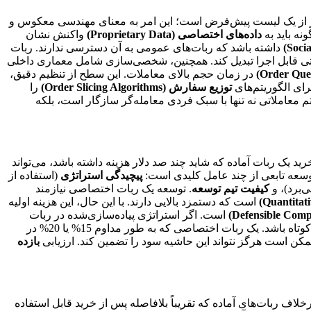
ور از یک لیست پیش‌فرض است؛ این امر به معنای مهندسی معکوس و
نه باید به
داده‌های اختصاصی (Proprietary Data)
واکنش نشان
داشته باشد که ربات‌های عمومی به آن دسترسی ندارند. ربات
ات غیرمتداول را به یک سیگنال معاملاتی قابل اجرا تبدیل کند. همچنین، شخصی‌سازی شامل معماری داخلی
در زمان حجم بالای معاملات. این سطح از تنظیم دقیق،
توزیع سفارش (Order Slicing Algorithms)
را
‌سازی اطمینان می‌دهد که سیستم معاملاتی نه تنها با سبک فردی معامله‌گر سازگار است، بلکه
ید یک ربات آماده که شاید چند صد دلار هزینه داشته باشد، می‌تواند
 توسعه تابعی از چند عامل کلیدی است:
پیچیدگی استراتژی
(استفاده از
کیفیت تیم توسعه
. توسعه یک ربات اختصاصی نیازمند
است که دستمزد بالایی دارند. با این حال، این هزینه اولیه
است. اگر استراتژی پیاده‌سازی‌شده در ربات
می‌تواند بسیار کوتاه باشد. یک ربات اختصاصی که به طور مداوم 15% یا 20% در
مکن است هرگز نتواند این حاشیه سود را تضمین کند. ارزیابی
بازده
اف ربات‌های آماده که تقریباً بلافاصله پس از خرید قابل استفاده