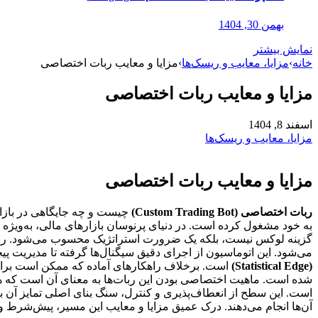
بهمن 30, 1404
نمایش بیشتر
خانه
›
مزایا، معایب و ریسک‌ها
›
مزایا و معایب ربات اختصاصی
مزایا و معایب ربات اختصاصی
اسفند 8, 1404
مزایا، معایب و ریسک‌ها
مزایا و معایب ربات اختصاصی
ربات اختصاصی (Custom Trading Bot)
گزینه لوکس نیست، بلکه یک ضرورت استراتژیک محسوب می‌شود. ربات ا
می‌شود. این اتوماسیون از اجرای دقیق سیگنال‌ها گرفته تا مدیریت پی
(Statistical Edge)
است. برخلاف راهکارهای آماده که ممکن است برای 
شده است. ماهیت اختصاصی بودن این ربات‌ها به معنای آن است که ه
است. این سطح از انعطاف‌پذیری و کنترل، سنگ بنای اصلی تمایز آن ب
آن‌ها انجام می‌دهند. درک عمیق مزایا و معایب این مسیر، پیش‌شرط و