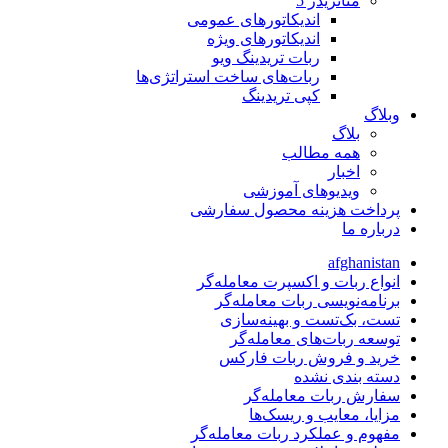
متاتريدر 5
اندیکاتورهای عمومی
اندیکاتورهای ویژه
ربات تریدینگ ویو
ربات‌های ساخت استراتژی‌ها
کپی تریدینگ
وبلاگ
بلاگ
همه مطالب
اخبار
ویدیوهای آموزشی
پرداخت هزینه محصول سفارشی
درباره ما
afghanistan
انواع ربات و اکسپرت معامله‌گر
برنامه‌نویسی ربات معامله‌گر
تست، بک‌تست و بهینه‌سازی
توسعه ربات‌های معامله‌گر
خرید و فروش ربات فارکس
دسته بندی نشده
سفارش ربات معامله‌گر
مزایا، معایب و ریسک‌ها
مفهوم و عملکرد ربات معامله‌گر