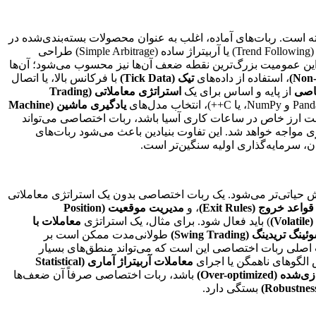
 است. ربات‌های آماده، اغلب به عنوان محصولات بسته‌بندی‌شده در
بازار عرضه می‌شوند. این نرم‌افزارها با هدف خدمت‌رسانی به طیف گسترده‌ای از کاربران با استراتژی‌های عمومی‌تر مانند دنبال کردن روند (Trend Following) یا آربیتراژ ساده (Simple Arbitrage) طراحی
 این عمومیت بزرگ‌ترین نقطه ضعف آن‌ها نیز محسوب می‌شود؛ آن‌ها
، استفاده از داده‌های
تیک (Tick Data)
با فرکانس بالا، یا اتصال
اصی
از پایه و اساس برای یک
استراتژی معاملاتی (Trading
یادگیری ماشین (Machine
یف دقیق قوانین ورود و خروج است. اگر استراتژی شما مبتنی بر نوسانات قیمتی (Volatility) در یک جفت ارز خاص در ساعات کاری آسیا باشد، ربات اختصاصی می‌تواند
 مواجه خواهد شد. این تفاوت بنیادین باعث می‌شود ربات‌های
آن، سرمایه‌گذاری اولیه سنگین‌تر است.
حیاتی‌تر می‌شود. یک ربات اختصاصی بدون یک استراتژی معاملاتی
قواعد خروج (Exit Rules)
، و
مدیریت موقعیت (Position
V)
) باید فعال شود. برای مثال، یک استراتژی
معاملات با
ینگ تریدینگ (Swing Trading)
طولانی‌مدت ممکن است بر
صلی ربات اختصاصی این است که می‌تواند منطق‌های بسیار
لگوهای ناهمگن یا اجرای
معاملات آربیتراژ آماری (Statistical
 (Over-optimized)
باشد، ربات اختصاصی صرفاً آن ضعف‌ها
بستگی دارد.