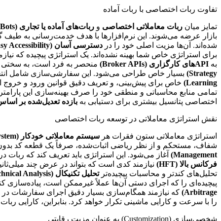
تفاوت ربات اختصاصی با ربات آماده
تمایز میان
ربات معاملاتی اختصاصی
و
ربات‌های آماده یا تجاری (Commercial Bots)
شده‌اند. آن‌ها مزیت اصلی خود را در
دسترسی آسان (Easy Accessibility)
برای استراتژی خاص شما بهینه نشده‌اند. یک استراتژی پیچیده که نیاز
به
APIهای کارگزاری (Broker APIs)
منحصر به فرد است، به سختی می‌
Strategy)
بسیار خاص طراحی می‌شود. این سفارشی‌سازی شامل انتخاب دقیق زبان برنامه‌نویسی (مانند QL4/5، Python
Learning)
تمامی منابع محاسباتی و منطقی خود را صرف بهینه‌سازی این پارامتر
اختصاصی پتانسیل بیشتری برای دستیابی به
بازده تعدیل‌شده بر اساس ریسک ( Returns
نقش استراتژی معاملاتی در توسعه ربات اختصاصی
استراتژی معاملاتی ستون فقرات هر
سیستم معاملاتی خودکار (Automated Trading System)
شفاف، مستحکم و از نظر ریاضی اثبات‌شده، صرفاً یک قطعه کد بدون
Management)
آغاز می‌شود. این استراتژی باید تعریف کند که ربات در 
فرکانس بالا (HFT)
نیازمند کدی است که بتواند در عرض چند میلی‌ثان
تحلیل‌های کندتر و محاسبات پیچیده‌تر
تحلیل تکنیکال (Technical Analysis)
پیچیده‌ای را که اجرای دستی آن‌ها عملاً غیرممکن است، پیاده‌سازی کند
Arbitrage)
که نیازمند همگام‌سازی بسیار دقیق اجرای سفارشات در چ
را با سرعت و کارایی ماشینی تکرار خواهد کرد. بنابراین، کارایی ربات ک
شخصی‌سازی (Customization) به عنوان مزیت رقابتی