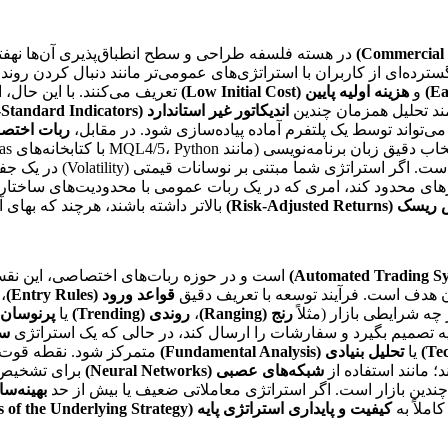
در هسته فلسفه طراحی و سطح انطباق‌پذیری آن‌ها نهفته
و
هزینه اولیه پایین (Low Initial Cost)
تعریف می‌کنند. با این حال،
مند تحلیل همزمان چندین
اندیکاتور غیر استاندارد (Non-Standard Indicators)
تواند توسط یک پلتفرم آماده پیاده‌سازی شود. در مقابل،
ربات اختص
M با کتابخانه‌های Pandas و NumPy، یا C++)، انتخاب مدل‌های
خاص برای پیش‌بینی، و تعر
های محدود کند، امری که در یک ربات عمومی با محدودیت‌های ساختاری
Risk-Adjusted)
بالاتر داشته باشند، هرچند که بهای 
است و در حوزه ربات‌های اختصاصی، این نقش 
 هدف است. فرآیند توسعه با تعریف دقیق
قواعد ورود (Entry Rules)
،
چه شرایطی بازار (مثلاً
رنج (Ranging)
،
روندی (Trending)
یا
پرنوسان (olatile
یه تصمیم بگیرد و سفارشات را ارسال کند، در حالی که یک استراتژی
سوئ
یا
تحلیل بنیادی (Fundamental Analysis)
متمرکز شود. نقطه قوت ا
؛ مانند استفاده از
شبکه‌های عصبی (Neural Networks)
برای تشخیص ا
ندین بازار است. اگر استراتژی معاملاتی ضعیف یا بیش از حد
بهینه‌سازی‌شده
املاً به
کیفیت و پایداری استراتژی پایه (Robustness of the Underlying Strategy)