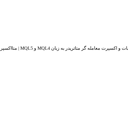
له گر متاتریدر به زبان MQL4 و MQL5 | متااکسپرت