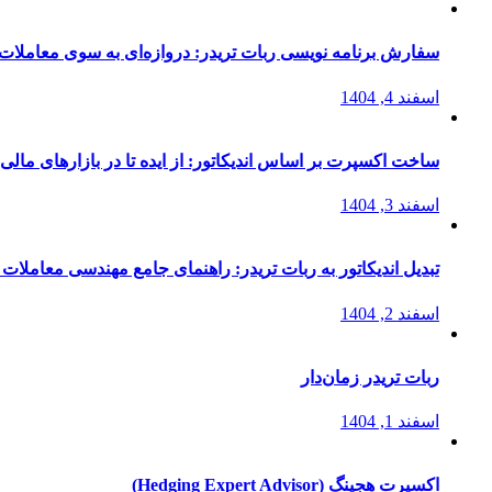
سفارش برنامه نویسی ربات تریدر: دروازه‌ای به سوی معاملات 
اسفند 4, 1404
ساخت اکسپرت بر اساس اندیکاتور: از ایده تا در بازارهای مالی
اسفند 3, 1404
تبدیل اندیکاتور به ربات تریدر: راهنمای جامع مهندسی معاملات 
اسفند 2, 1404
ربات تریدر زمان‌دار
اسفند 1, 1404
اکسپرت هجینگ (Hedging Expert Advisor)