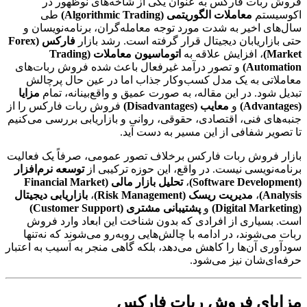
فروش ربات فارکس به عنوان یکی از شاخه‌های نوظهور در
اکوسیستم
معاملات الگوریتمی (Algorithmic Trading)
طی
سال‌های اخیر به شدت مورد توجه معامله‌گران، برنامه‌نویسان و
حتی بازاریابان دیجیتال قرار گرفته است. رشد بازار
فارکس (Forex
Market)
، افزایش علاقه به
اتوماسیون معاملات (Trading
Automation)
و تصور درآمد غیرفعال باعث شده فروش ربات‌های
معاملاتی به یک مدل کسب‌وکار جذاب اما در عین حال پرچالش
تبدیل شود. در این مقاله، به صورت عمیق و واقع‌بینانه، تمام
مزایا
(Advantages)
و
معایب (Disadvantages)
فروش ربات فارکس را از
جنبه‌های فنی، اقتصادی، حقوقی، روانی و بازاریابی بررسی می‌کنیم
تا تصویر شفافی از این مسیر به دست آید.
بازار فروش ربات فارکس برخلاف تصور عمومی، صرفاً یک فعالیت
برنامه‌نویسی نیست. در واقع، این حوزه ترکیبی از
توسعه نرم‌افزار
(Software Development)
،
تحلیل بازار مالی (Financial Market
Analysis)
،
مدیریت ریسک (Risk Management)
،
بازاریابی دیجیتال
(Digital Marketing)
و
پشتیبانی مشتری (Customer Support)
است. بسیاری از افرادی که بدون شناخت این ابعاد وارد فروش
ربات می‌شوند، در ادامه با چالش‌هایی روبه‌رو می‌شوند که نه‌تنها
سودآوری آن‌ها را کاهش می‌دهد، بلکه گاهی منجر به آسیب به اعتبار
حرفه‌ای‌شان نیز می‌شود.
مزایای فروش ربات فارکس