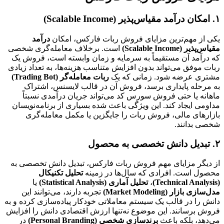
۱. امکان درآمد مقیاس‌پذیر (Scalable Income)
یکی از مهم‌ترین مزایای فروش ربات فارکس، امکان
درآمد
مقیاس‌پذیر (Scalable Income)
است. برخلاف معامله‌گری شخصی
که درآمد آن مستقیماً به سرمایه و زمان وابسته است، فروش یک
ربات موفق می‌تواند بدون افزایش متناسب هزینه‌ها، به تعداد زیادی
مشتری عرضه شود. زمانی که یک
ربات معامله‌گر (Trading Bot)
به مرحله پایداری برسد، فروش آن در قالب لایسنس، اشتراک
ماهانه یا حتی فروش سورس کد می‌تواند جریان درآمدی نسبتاً
مداومی ایجاد کند. این ویژگی باعث شده بسیاری از برنامه‌نویسان
بازارهای مالی، فروش ربات را جایگزین یا مکمل معامله‌گری
شخصی بدانند.
۲. تبدیل دانش تخصصی به محصول
از دیگر مزایای مهم فروش ربات فارکس، تبدیل دانش تخصصی به
محصول است. افرادی که سال‌ها در زمینه
تحلیل تکنیکال
(Technical Analysis)
،
تحلیل آماری (Statistical Analysis)
یا
مدل‌سازی بازار (Market Modeling)
تجربه دارند، می‌توانند این
دانش را در قالب یک سیستم معاملاتی خودکار پیاده‌سازی کرده و به
فروش برسانند. این موضوع نه‌تنها ارزش اقتصادی دانش را افزایش
می‌دهد، بلکه باعث
برندسازی شخصی (Personal Branding)
در