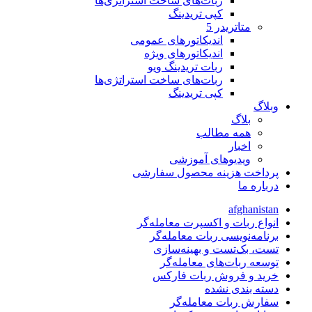
ربات‌های ساخت استراتژی‌ها
کپی تریدینگ
متاتريدر 5
اندیکاتورهای عمومی
اندیکاتورهای ویژه
ربات تریدینگ ویو
ربات‌های ساخت استراتژی‌ها
کپی تریدینگ
وبلاگ
بلاگ
همه مطالب
اخبار
ویدیوهای آموزشی
پرداخت هزینه محصول سفارشی
درباره ما
afghanistan
انواع ربات و اکسپرت معامله‌گر
برنامه‌نویسی ربات معامله‌گر
تست، بک‌تست و بهینه‌سازی
توسعه ربات‌های معامله‌گر
خرید و فروش ربات فارکس
دسته بندی نشده
سفارش ربات معامله‌گر