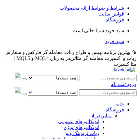
شرایط و ضوابط ارائه محصولات
قوانین سایت
فروشگاه
سبد خرید شما خالی است.
سبد خرید
🚀 بهترین برنامه نویس و طراح ربات معامله گر فارکس و سفارش
ربات و اکسپرت معامله گر متاتریدر به زبان MQL4 و MQL5 |
متااکسپرت
ورود
ثبت نام
خانه
فروشگاه
متاتريدر 4
اندیکاتورهای عمومی
اندیکاتورهای ویژه
ربات تریدینگ ویو