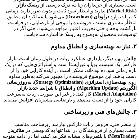
است. بسیاری از خریداران ربات، درک درستی از
ریسک بازار
(Market Risk)
ندارند و انتظار سود ثابت و بدون ضرر دارند. زمانی
که ربات وارد
دراودان (Drawdown)
می‌شود یا عملکرد آن مطابق
انتظار مشتری نیست، فروشنده با موجی از نارضایتی، درخواست
بازگشت وجه و حتی تخریب اعتبار مواجه می‌شود، حتی اگر در
توضیحات محصول به‌وضوح به ریسک‌ها اشاره شده باشد.
۲. نیاز به بهینه‌سازی و انطباق مداوم
چالش مهم دیگر، پایداری عملکرد ربات در طول زمان است. بازار
فارکس یک سیستم پویا و غیرایستا است و استراتژی‌هایی که در یک
بازه زمانی سودده بوده‌اند، ممکن است در آینده کارایی خود را از
دست بدهند. این موضوع فروشنده را مجبور می‌کند به‌طور مداوم
روی
بهینه‌سازی استراتژی (Strategy Optimization)
،
به‌روزرسانی
الگوریتم (Algorithm Update)
و
انطباق با شرایط جدید بازار
(Market Adaptation)
کار کند. در غیر این صورت، ربات به‌سرعت
کارایی خود را از دست می‌دهد و نارضایتی مشتریان افزایش می‌یابد.
۳. چالش‌های فنی و زیرساختی
از منظر فنی، فروش ربات فارکس نیازمند زیرساخت مناسب
است. بسیاری از فروشندگان در ابتدا تنها به کدنویسی در
متاتریدر
(MetaTrader)
یا پلتفرم‌های مشابه فکر می‌کنند، اما در ادامه متوجه