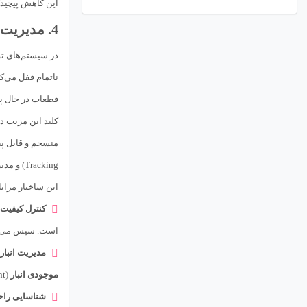
این کاهش پیچیدگی، سیستم را
4. مدیریت بهتر موجودی در جریان کار (Work-In-Progress – WIP)
در سیستم‌های ت
قطعات در حال پر
کلید این مزیت د
منسجم و قابل پیگیری (Lot) حرکت می‌کنند. هر Lot معمولاً یک شناسه یکتا (مانند شماره Lot) دارد که 
Tracking) و مدیریت اطلاعات را تسهیل می‌کند.
این ساختار مزایا
کنترل کیفیت 
است. سپس می‌توان کل آن Lot را به ایستگاه بازرسی فرستاد یا آن را قرنطینه کرد، بدون اینکه ن
مدیریت انبار 
موجودی انبار
(Inventory Management) به راحتی می‌توانند تاریخ تولید، تاریخ انقضا (در صورت وجود) و سایر متادیتا را در سطح Lot مدیریت کنند.
شناسایی راح