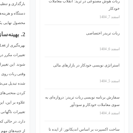
ربات هوش مصنوعی در ترید: انقلاب معاملات
بارگذاری و تنظی
خودکار
دستگاه و هزینه‌
اسفند 7, 1404
محصول نهایی یکنواخت ا
ربات تریدر اختصاصی
2. بهینه‌سازی مصرف انرژی و منابع
بهره‌گیری از
Lot
اسفند 6, 1404
تغییرات مکرر در 
شوند. این تغییرا
استراتژی‌ نویسی خودکار در بازارهای مالی
وقتی ربات روی 
اسفند 5, 1404
شده تبدیل می‌شو
کردن منحنی‌های 
سفارش برنامه نویسی ربات تریدر: دروازه‌ای به
علاوه بر این، ای
سوی معاملات خودکار و سودآور
تغییرات ناگهانی
اسفند 4, 1404
دارد، در حالی 
ساخت اکسپرت بر اساس اندیکاتور: از ایده تا
از جنبه‌های مهم