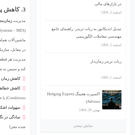
در بازارهای مالی
3. کاهش پیچیدگی برنامه‌نویسی و کنترل (Control Complexity)
اسفند 3, 1404
مدیریت
زمان‌بن
تبدیل اندیکاتور به ربات تریدر: راهنمای جامع
مهندسی معاملات الگوریتمی
ماشین‌آلات هماهن
اسفند 2, 1404
در مقابل، سازما
ربات تریدر زمان‌دار
کند و سپس به صو
اسفند 1, 1404
کاهش زمان ت
کاهش خطاهای
اکسپرت هجینگ (Hedging Expert
Conditions) یا خطاهای مدیریت حافظه کاهش می‌یابد.
Advisor)
سهولت اشکال
بهمن 30, 1404
سادگی در نگه
نمایش بیشتر
شده مجزا.