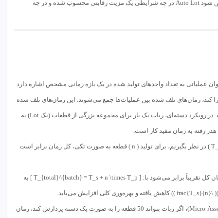
(Setup Time) و انعطاف‌پذیری کلی سیستم خواهد بود. در نهایت، هدف این است که مشخص شود Auto Lot در چه شرایطی یک مزیت رقابتی محسوب شده و در چه
 است. توان عملیاتی به تعداد واحدهای تولید شده در یک بازه زمانی مشخص اشاره دارد.
 کند، زمان‌های تلف شده بین عملیات‌ها جمع می‌شوند. این زمان‌های تلف شده
شامل زمان حرکت به سمت محل قطعه، زمان گرفتن قطعه، زمان موقعیت‌یابی و زمان رهاسازی است. در رویکرد دسته‌ای، ربات یک بار برای مجموعه بزرگی از قطعات (یک Lot) به
از دیدگاه ریاضی، اگر زمان آماده‌سازی برای یک قطعه را ( T_s ) و زمان پردازش خالص هر قطعه را ( T_p ) در نظر بگیریم، برای تولید ( n ) قطعه به صورت تکی، کل زمان برابر است
[ T_{total}^{single} = n \times (T_s + T_p) ] در حالی که در حالت دسته‌ای با اندازه Lot برابر ( n )، زمان کل تقریباً برابر می‌شود با: [ T_{total}^{batch} = T_s + n \times T_p ] به
(Micro-Assembly)، اگر ربات بتواند 50 قطعه را به صورت یک دسته پردازش کند، زمان