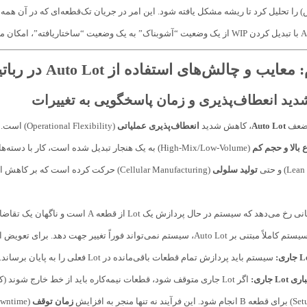
 را تحلیل کرد تا ریشه مشکل یافته شود. این امر در جریان تک‌قطعه‌ای که در آن 
ب و چالش‌های استفاده از Auto Lot در رباتیک
 ضعف
Auto Lot
، کاهش شدید
انعطاف‌پذیری عملیاتی
(exibility
ع بالا و حجم کم
(High-Mix/Low-Volume) به یک هنجار تبدیل شده است، کار با دسته‌های بزرگ یک مانع جدی محسوب می‌شود. فلسفه تولید مدرن به سمت
تولید سلولی
(Cellular Manufacturing) حرکت کرده است که بر کاهش اندازه دسته و در حالت ایده‌آل، دستیابی به
غییر جهت دهد. برای تعویض از تولید قطعه A به قطعه B، یکی از دو سناریوی ناخوشایند زیر باید رخ دهد:
سیستم باید پردازش تمام قطعات باقی‌مانده در Lot فعلی را به پایان برساند. این امر باعث تأخیر قابل توجه در شروع تولید قطعه B می‌شود.
Lo جاری:
اگر Lot جاری متوقف شود، قطعات نیمه‌کاره باید از خط خارج شون
زمان توقف