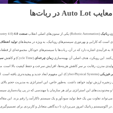
Auto  در ربات‌ها
ن رباتیک
(Robotic Automation) یکی از ستون‌های اصلی انقلاب
صنعت 4.0
(Industry 4.0) محسوب می‌شود. در این میان، مفهوم
دی است که کارایی و بهره‌وری سیستم‌های روباتیک، به ویژه در محیط‌های
تولید انعطاف‌
می‌دهد. Auto Lot به فرآیندی اشاره دارد که در آن، ربات‌ها یا سیستم‌های خودکار، مجموعه‌ا
کنند. این رویکرد، هدف اصلی آن بهینه‌سازی
زمان چرخه‌ای
(Cycle Time) و کاهش
سرب
 رقابت بر سر کاهش هزینه‌ها، افزایش سرعت و حفظ کیفیت بالا است. مفهوم Lot در مدیریت تولید ریشه‌ای دیرینه دارد، اما با ظهور ربات‌های 
ر-فیزیکی
 زنجیره ارزش تولید خواهد داشت. به‌طور خاص، این استراتژی به مدیریت حجم بالای ت
و محدودیت‌های این استراتژی برای هر سازمان یا مهندسی که در پی پیاده‌سازی سیست
سته (Lot Size) می‌تواند تفاوت بین یک خط تولید سودآور و یک سیستم ناکارآمد را رقم بزند. ای