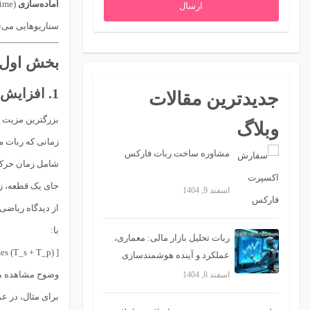
آماده‌سازی
ارسال
سناریوهایی می‌تو
بخش اول: مزایا
1. افزایش چشمگیر بهره‌وری و توان عملیاتی (Throughput)
جدیدترین مقالات
بزرگترین مزیت ب
وبلاگ
زمانی که ربات م
مشاوره ساخت ربات فارکس
جای یک قطعه، 
اسفند 9, 1404
با:
ربات تحلیل بازار مالی: معماری،
عملکرد و آینده هوشمندسازی
تصمیمات تریدینگ
وضوح مشاهده می‌شود که با افزایش ( n )، سهم زمان آماده‌سازی در ک
اسفند 8, 1404
برای مثال، در ع