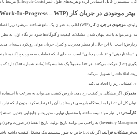
 قابل اعتمادتر کرده و هزینه‌های طول عمر (Lifecycle Costs) مرتبط با نرم‌افزار را کاهش می‌دهد.
ولیدی،
موجودی در جریان کار
(WIP) اغلب به عنوان یک مانع شناخته می‌شود زیرا ف
دازش) است. با این حال، از منظر مدیریت و کنترل جریان مواد، رویکرد دسته‌ای می‌توا
ر “ساختاردهی” و “قابلیت ردیابی” است. به جای اینکه قطعات به صورت پراکنده، نام
به تمامی قطعات درون آن مرتبط است. این امر
ی عملیاتی زیر را ایجاد می‌کند:
متمرکز:
یاز باشد کل خط تولید را متوقف کند یا تمام قطعات پراکنده را جستجو نمود.
کارآمدتر:
در انبار مواد نیمه‌ساخته یا محصول نهایی، مدیریت و جابجایی چندین دسته (Lot) بزرگ، ساده‌تر از مدیریت هزاران قطعه منفرد است. سیستم‌های
ت‌تر مشکلات فرآیند: