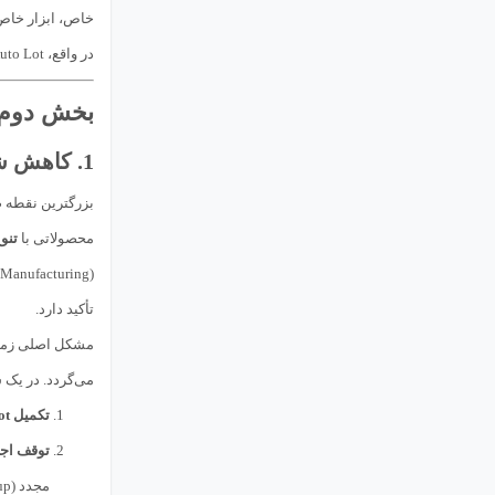
خاص، ابزار خاص)
در واقع، Auto Lot با تبدیل کردن WIP از یک وضعیت “آشوبناک” به یک وضعیت “ساختاریافته”، امکان مدیریت آگاهانه‌تر و مبتنی بر داده را فراهم می‌آورد.
بخش دوم: معای
1. کاهش شدید انعطاف‌پذیری و زمان پاسخگویی به تغییرات
بزرگترین نقطه
محصولاتی با
تنو
(Lean Manufacturing) و حتی
تأکید دارد.
می‌گردد. در یک سیستم کاملاً مبتنی بر Auto Lot، سیستم نمی‌تواند فوراً ت
تکمیل Lot جاری:
توقف اجباری t
مجدد (Setup) برای قطعه B انجام شود. این فرآیند نه تنها منجر به افزایش