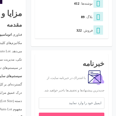
نوشته‌ها:
412
مزایا و معایب Lot
بلاگ:
89
مقدمه
فروش:
322
فناوری
اتوماسیو
مکانیزم‌های کلی
تکی، مدیریت می‌
خبرنامه
در سیستم‌های تولیدی مدرن،
سیستم‌های سایب
با اشتراک در خبرنامه سایت، از
گسترده‌ای بر کل
جدیدترین پیشنهادها و تخفیف‌ها باخبر خواهید شد.
درک عمیق مزایا 
د
مفهوم Auto Lot در اکوسیستم رباتیک امروز می‌پردازد تا دیدگاهی متعادل و کاربردی برای تصمیم‌گیری‌های آتی فراهم آورد. این بستر تحلیلی، شامل بررسی تأثیر آن بر