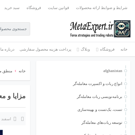
شرایط و ضوابط ارائه محصولات
قوانین سایت
فروشگاه
سبد خرید
خانه
فروشگاه
وبلاگ
پرداخت هزینه محصول سفارشی
درباره ما
›
afghanistan
خانه
منطق مع
انواع ربات و اکسپرت معامله‌گر
مزایا و معایب Auto Lot
برنامه‌نویسی ربات معامله‌گر
تست، بک‌تست و بهینه‌سازی
اسفند 26, 1404
توسعه ربات‌های معامله‌گر