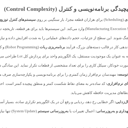
دی
(Scheduling) برای هزاران قطعه مجزا، بار سنگینی بر روی
سیستم‌های کنترل توزیع
(Manufacturing Execution Systems – MES) وارد می‌کند. این سیستم‌ها باید برای
گ شوند. این سطح از جزئیات، حجم داده‌های عملیاتی را به شدت افزایش داده و نیاز به
ندهی کار در قالب دسته‌های بزرگ، فرآیند
برنامه‌ریزی ربات
(ming
رت خودکار، سیکل کاری را برای تعداد مشخصی از قطعات تکرار نماید. این سادگی در 
وسعه:
مهندسان نرم‌افزار زمان کمتری را برای برنامه‌نویسی و یکپارچه‌سازی صرف می
 نرم‌افزاری:
کد ساده‌تر به معنای نقاط شکست کمتر و منطق پیچیده کمتر است. احت
‌زدایی:
اگر خطایی رخ دهد، ردیابی و رفع آن در یک الگوریتم تکراری ساده، بسیار آسا
داری و به‌روزرسانی:
اعمال تغییرات یا
به‌روزرسانی سیستم
(em Update