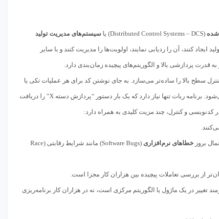
‌شده
(Distributed Control Systems – DCS) یا
سیستم‌های مدیریت تولید
 هر قطعه، تاریخچه تولید ایجاد کنند، آن را ردیابی نمایند، اولویت‌ها را مدیریت کنند و با سایر
 قدرت پردازشی بالا و الگوریتم‌های پیچیده زمان‌بندی دارد.
Robot Program) و کنترل سطح بالا را ساده‌تر می‌سازد. به جای نوشتن کد برای هر عملیات تکی یا
مدیریت هر قطعه به عنوان یک موجودیت مستقل، یک الگوریتم واحد برای پردازش کل Lot طراحی می‌شود. برنامه ربات تنها نیاز دارد که یک بار دستور “پردازش دسته X” را دریافت
کدنویسی و کنترل، چند مزیت کلیدی به همراه دارد:
‌کنند.
مال بروز
خطاهای نرم‌افزاری
(Software Bugs) مانند شرایط رقابتی (Race
ن‌تر از بررسی تعاملات پیچیده بین هزاران کار مجزا است.
Syst) تنها نیازمند تغییر در یک ماژول یا الگوریتم مرکزی است، نه در هزاران کار برنامه‌ریزی