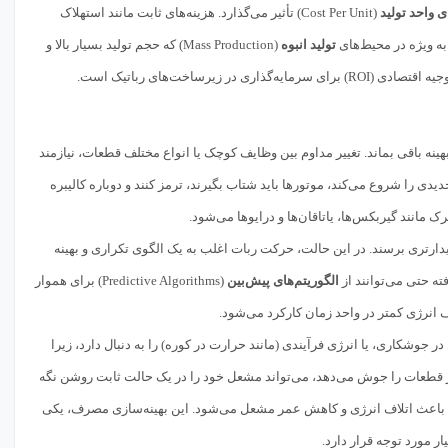
ی واحد تولید
(Cost Per Unit) تأثیر می‌گذارد. هزینه‌های ثابت مانند استهلاک
ه ویژه در محیط‌های
تولید انبوه
(Mass Production) که حجم تولید بسیار بالا و
اخت‌های رباتیک است.
Steady State Opera) و بهینه باقی بماند. تغییر مداوم بین وظایف کوچک یا انواع مختلف قطعات، نیازمند
دی را شروع می‌کند، موتورها باید شتاب بگیرند، ترمز کنند و دوباره کالیبره
 مانند گیربکس‌ها، یاتاقان‌ها و درایوها می‌شود.
یدارتری برسند. در این حالت، حرکت ربات اغلب به یک الگوی تکراری و بهینه
ه حتی می‌توانند از
الگوریتم‌های پیش‌بین
(Predictive Algorithms) برای هموار
انرژی کمتر در واحد زمان کارکرد می‌شود.
ای محافظ در جوشکاری، یا انرژی فرآیندی (مانند حرارت در کوره) را به دنبال دارد، زیرا
از قطعات را جوش می‌دهد، می‌تواند مشعل خود را در یک حالت ثابت روشن نگه
 باعث اتلاف انرژی و کاهش عمر مشعل می‌شود. این بهینه‌سازی مصرف، یکی