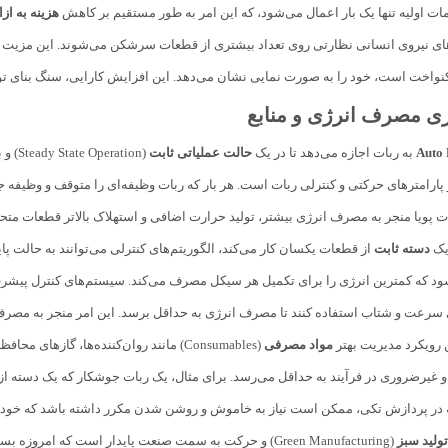
مات اولیه تنها یک بار اعمال می‌شود، که این امر به طور مستقیم بر کاهش
هزینه به ازا
های نیروی انسانی نظارتی روی تعداد بیشتری از قطعات سرشکن می‌شوند. این مزیت ب
ست، خود را به صورت نمایی نشان می‌دهد. این افزایش کارایی، سنگ بنای توجیه اقتصادی (ROI) برای سرمایه‌گذاری در زیرس
Auto 
به ربات اجازه می‌دهد تا در یک
حالت عملیاتی ثابت
(tion
پارامترهای حرکتی و کنترلی ربات است. هر بار که ربات وظیفه‌ای را متوقف و وظیفه جدی
ت پویا منجر به مصرف انرژی بیشتر، تولید حرارت اضافی و استهلاک بالاتر قطعات متحرک
یک
دسته ثابت
از قطعات یکسان کار می‌کند، الگوریتم‌های کنترلی می‌توانند به حالت پا
د که کمترین انرژی را برای تکمیل هر سیکل مصرف می‌کند. سیستم‌های کنترل پیشرفت
سرعت و شتاب استفاده کنند تا مصرف انرژی به حداقل برسد. این امر منجر به مصرف 
ن رویکرد مدیریت بهتر
مواد مصرفی
(Consumables) مانند روان‌کننده‌ها، گازه
 و غیرضروری در فرآیند به حداقل می‌رسد. برای مثال، یک ربات جوشکار که یک دسته 
که در پردازش تکی، ممکن است نیاز به خاموش و روشن شدن مکرر داشته باشد که خود
تولید سبز
(Green Manufacturing) و حرکت به سمت صنعت پایدار است که امروزه بسیار مورد توجه قرار دارد.