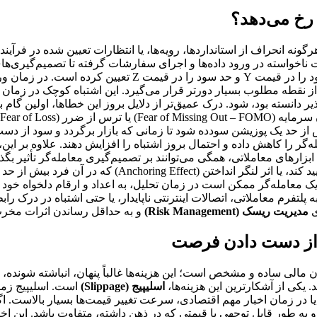
 رخ می‌دهد؟
گونه انحراف از استانداردها، رویه‌ها، یا انتظارات تعیین شده در فرآ
 ناخواسته در ورود داده‌ها و اجرای سفارشات گرفته تا تصمیم‌گیری‌ه
معامله‌گر قصد ورود به پوزیشن خرید در سهم X را دارد و حد ض
از نقطه مطلوب بسیار دورتر قرار می‌گیرد. این اشتباه کوچک در زمان 
یر دانسته بود، شود. درک عمیق‌تر از دلایل بروز این خطاها، اولین گام ب
‌تواند منجر به نگه داشتن بیش از حد یک پوزیشن سودده شود تا زمانی که بازار بر
ر را کاهش داده و احتمال بروز اشتباه را افزایش دهند. علاوه بر این،
آن فرد تمایل دارد اطلاعاتی را جستجو کند که باورهای موجودش
 معامله‌گر ممکن است در زمان تحلیل، به اعداد و ارقام دلخواه خود 
لتفرم معاملاتی، اتصالات اینترنتی ناپایدار، یا حتی اشتباه در درک را
ی
مدیریت ریسک (Risk Management)
و به حداقل رساندن اثرات مخرب 
ا از دست دادن فرصت
ن مالی ساده و مشخص است؛ این هزینه‌ها غالباً پنهان، انباشته شونده،
 یکی از آشکارترین این هزینه‌ها،
اسلیپیج (Slippage)
است. اسلیپیج زما
ا در زمان اخبار مهم اقتصادی، سرعت تغییر قیمت‌ها بسیار بالاست. 
 طور قابل توجهی با قیمتی که در ذهن داشته، متفاوت باشد. این اختل