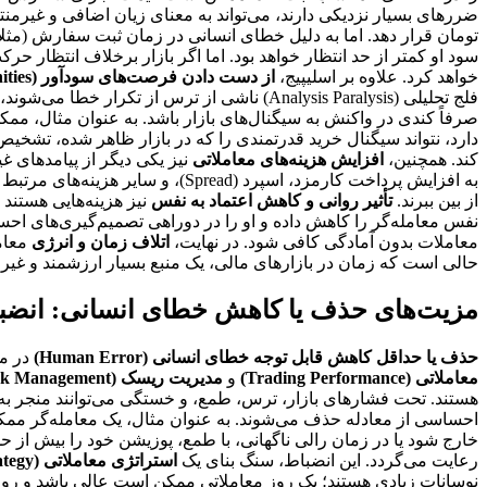
خواهد کرد. علاوه بر اسلیپیج،
از دست دادن فرصت‌های سودآور (Missed Opportunities)
فلج تحلیلی (Analysis Paralysis) ناشی از تر
صرفاً کندی در واکنش به سیگنال‌های بازار باشد. به عنوان مثال، مم
دارد، نتواند سیگنال خرید قدرتمندی را که در بازار ظاهر شده، تش
کند. همچنین،
افزایش هزینه‌های معاملاتی
نیز یکی دیگر از پیامدهای 
به افزایش پرداخت کارمزد، اسپرد (
از بین ببرند.
تأثیر روانی و کاهش اعتماد به نفس
نیز هزینه‌هایی هستند 
نفس معامله‌گر را کاهش داده و او را در دوراهی تصمیم‌گیری‌های احسا
معاملات بدون آمادگی کافی شود. در نهایت،
اتلاف زمان و انرژی
معامل
حالی است که زمان در بازارهای مالی، یک منبع بسیار ارزشمند و غی
مزیت‌های حذف یا کاهش خطای انسانی: انضبا
حذف یا حداقل کاهش قابل توجه خطای انسانی (Human Error)
در مع
معاملاتی (Trading Performance)
و
مدیریت ریسک (Risk Management)
هستند. تحت فشارهای بازار، ترس، طمع، و خستگی می‌توانند منجر به ن
احساسی از معادله حذف می‌شوند. به عنوان مثال، یک معامله‌گر ممکن 
خارج شود یا در زمان رالی ناگهانی، با طمع، پوزیشن خود را بیش از ح
رعایت می‌گردد. این انضباط، سنگ بنای یک
استراتژی معاملاتی (Trading Strategy)
نوسانات زیادی هستند؛ یک روز معاملاتی ممکن است عالی باشد و روز دیگ