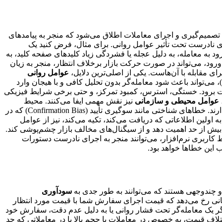
یند تصمیم‌گیری و اجرای معاملات اطلاق می‌شود که منجر به پیامدهای
ای نادرست تحت تأثیر عوامل روانی. برای مثال، فرض کنید یک
رر خود را در قیمت Y و حد سود را در قیمت Z تعیین کرده است. در زمان ورود به معامله، به دلیل عجله یا فشردگی زیاد کلیدهای صفحه کلید، به
ورود، می‌تواند در صورت حرکت بازار برخلاف انتظار، منجر به زیان
رای مقابله با آن‌هاست. یکی از اصلی‌ترین دلایل،
عوامل روانی
است. اضطراب ناشی از ترس از دست دادن سرمایه (Fear of Missing Out – FOMO) یا ترس از ضرر (Fear of Loss)، می‌تواند باعث شود معامله‌گر بدون تحلیل کافی و با هیجان وارد
گردد و سود از دست برود. خستگی، استرس، کمبود تمرکز، و حتی برخی شرایط فیزیکی
عوامل محیطی و سازمانی
نیز نقش مهمی ایفا می‌کنند. محیط
معاملاتی شلوغ، دسترسی به اطلاعات زیاد و گاه متناقض، و پیچیدگی ابزارهای معاملاتی، همگی می‌توانند بر تصمیم‌گیری معامله‌گر تأثیر بگذارند. خطاهای شناختی مانند سوگیری تأیید (Confirmation Bias) که در
 را تأیید کند، یا اثر لنگر انداختن (Anchoring Effect) که در آن فرد بیش از حد به اولین اطلاعاتی که دریافت می‌کند، تکیه می‌کند، نیز از عوامل
بیش از حد اهمیت دهد و از سیگنال‌های مخالف بازار چشم‌پوشی کند.
بط کاربری نرم‌افزار، می‌توانند منجر به اجرای نادرست دستورات
این خطاها خواهد بود.
 و چندوجهی هستند که می‌توانند به طور جدی به
سودآوری
نی رخ می‌دهد که قیمت اجرای سفارش شما با قیمت مورد انتظار
اگر یک معامله‌گر تحت فشار روانی یا به دلیل عدم دقت، سفارش خود
اف قیمت، به خصوص در معاملات با حجم بالا یا در معاملاتی که حد