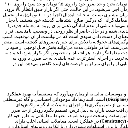
ضررهای بسیار نزدیکی دارند، می‌تواند به معنای زیان اضافی و غیرمنتظره باشد. فرض کنید یک معامله‌گر انتظار دارد سهمی را با قیمت ۱۰۰ تومان بخرد و حد ضرر خود را روی ۹۵ تومان و حد سود را روی ۱۱۰
رار دهد. اما به دلیل خطای انسانی در زمان ثبت سفارش (مثلاً اشتباه در وارد کردن حجم یا قیمت)، سفارش خرید او با قیمت ۱۰۲ تومان اجرا می‌شود. در این حالت، حتی اگر بازار طبق انتظار بالا برود،
سود او کمتر از حد انتظار خواهد بود. اما اگر بازار برخلاف انتظار حرکت کند، حد ضرر او که بر اساس قیمت ۱۰۲ تومان در نظر گرفته شده، زیان بیشتری نسبت به حالت ایده‌آل (اجرا در ۱۰۰ تومان) به او تحمیل
امله‌گرانی که درگیر اصلاح اشتباهات گذشته خود هستند، یا دچار
ین موضوع می‌تواند ناشی از عدم آمادگی ذهنی برای ورود به معامله جدید، یا
ه شدیدی شده و در حال حاضر از نظر روحی در وضعیت نامناسبی قرار
 به معنای از دست دادن سودی است که می‌توانست از آن موقعیت کسب
یم‌گیری‌های عجولانه یا تلاش برای جبران ضررهای گذشته است، منجر
امله کوچک به نظر می‌رسند، اما در طولانی مدت می‌توانند بخش قابل توجهی از سود را
مدت معامله‌گر دارند. هر اشتباه، به خصوص اگر تکرار شود، اعتماد به
تردید در اجرای استراتژی، عدم پایبندی به حد ضرر، یا ورود به
انایی او را برای تمرکز بر فرصت‌های آینده کاهش می‌دهد. این در
 و موسسات مالی به ارمغان می‌آورد که مستقیماً به بهبود
عملکرد
D)
است. انسان‌ها ذاتاً موجوداتی احساسی و گاه غیرمنطقی
انی از تصمیم‌گیری‌ها و اجرای معاملات، اینگونه واکنش‌های
 افت شدید بازار، به دلیل ترس، تصمیم بگیرد زودتر از حد ضرر
ا قوانین سفت و سخت سپرده شوند، انضباط معاملاتی به طور خودکار
Cons)
در عملکرد است. معاملات انسانی اغلب دارای
گر یا بروز اشتباهات سهوی دارد. با اتکا به روش‌های استاندارد و