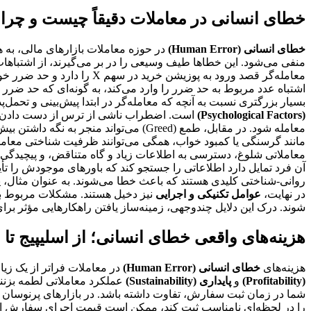
خطای انسانی در معاملات دقیقاً چیست و چرا
خطای انسانی (Human Error)
در حوزه معاملات بازارهای مالی، به هر
منفی می‌شود. این خطاها طیف وسیعی را در بر می‌گیرند، از اشتباهات
اشتباه عدد مربوط به حد ضرر را وارد می‌کند، به گونه‌ای که حد ضرر 
بسیار بزرگتری نسبت به آنچه که معامله‌گر در ابتدا پیش‌بینی و تحمل‌پذ
(Psychological Factors)
معامله شود. در مقابل، طمع (Greed) می
مانند گرسنگی یا کمبود خواب، همگی می‌توانند ظرفیت شناختی معامله‌گ
روانی-شناختی کلیدی هستند که باعث خطا می‌شوند. به عنوان مثال، یک
در نهایت،
عوامل تکنیکی و اجرایی
نیز دخیل هستند. مشکلات مربوط به پ
شوند. درک این دلایل چندوجهی، زمینه‌ساز یافتن راهکارهایی مؤثر برا
هزینه‌های واقعی خطای انسانی؛ از اسلیپیج ت
هزینه‌های
خطای انسانی (Human Error)
در معاملات فراتر از یک زیا
(Profitability)
و
پایداری (Sustainability)
عملکرد معاملاتی لطمه بزنند.
شما در زمان ثبت سفارش، تفاوت داشته باشد. در بازارهای پرنوسان ی
را در لحظه‌ای نامناسب ثبت کند، ممکن است قیمت اجرای سفارش او به