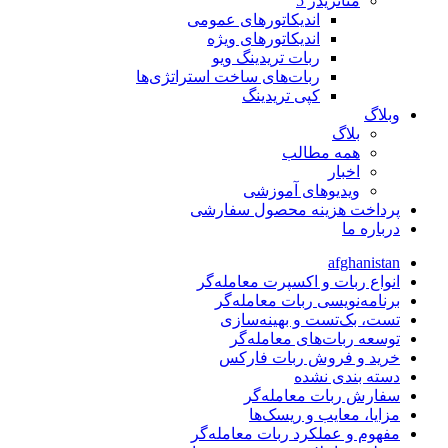
متاتريدر 5
اندیکاتورهای عمومی
اندیکاتورهای ویژه
ربات تریدینگ ویو
ربات‌های ساخت استراتژی‌ها
کپی تریدینگ
وبلاگ
بلاگ
همه مطالب
اخبار
ویدیوهای آموزشی
پرداخت هزینه محصول سفارشی
درباره ما
afghanistan
انواع ربات و اکسپرت معامله‌گر
برنامه‌نویسی ربات معامله‌گر
تست، بک‌تست و بهینه‌سازی
توسعه ربات‌های معامله‌گر
خرید و فروش ربات فارکس
دسته بندی نشده
سفارش ربات معامله‌گر
مزایا، معایب و ریسک‌ها
مفهوم و عملکرد ربات معامله‌گر