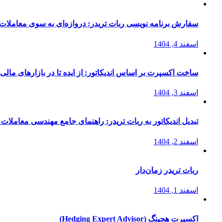
سفارش برنامه نویسی ربات تریدر: دروازه‌ای به سوی معاملات 
اسفند 4, 1404
ساخت اکسپرت بر اساس اندیکاتور: از ایده تا در بازارهای مالی
اسفند 3, 1404
تبدیل اندیکاتور به ربات تریدر: راهنمای جامع مهندسی معاملات 
اسفند 2, 1404
ربات تریدر زمان‌دار
اسفند 1, 1404
اکسپرت هجینگ (Hedging Expert Advisor)