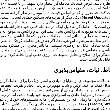
تومان ق
یکی دیگر از هزینه‌های سنگین خطای انسانی است. مع
س از تکرار خطا می‌شوند، ممکن است فرصت‌های معاملاتی طلایی را از دست بدهند. ا
کن است یک معامله‌گر به دلیل اینکه در معامله قبلی خود دچار اشتبا
خیص دهد یا به موقع به آن واکنش نشان دهد. این عدم واکنش به موقع،
غیرمستقیم خطای انسانی است. معاملات مکرر، که غالباً ناشی از تصم
Spread)، و سایر هزینه‌های مرتبط با هر معامله می‌شود. این هزینه‌ها، اگرچه در هر مع
که به سادگی قابل اندازه‌گیری نیستند، اما تأثیر مخربی بر عملکرد بلند
سی و منطقی قرار می‌دهد. این کاهش اعتماد به نفس می‌تواند منجر به 
ه‌گر برای اصلاح و تحلیل اشتباهات، انرژی ذهنی او را تخلیه کرده و تو
رقابل بازگشت است.
ط، ثبات، مقیاس‌پذیری
املات، مجموعه‌ای از مزایای بنیادی و استراتژیک را برای معامله‌گران
کمک می‌کند. اولین و شاید مهم‌ترین مزیت، ایجاد و تقویت
انضباط (iscipline
قض قوانین و استراتژی‌های از پیش تعیین شده شوند. با حذف عامل انس
است در شرایط عادی به استراتژی ورود خود پایبند باشد، اما در زمان
د نگه دارد. اما زمانی که این تصمیم‌گیری‌ها به سیستم‌های خودکار ی
موفق و پایدار است. مزیت کلیدی دیگر، دستیابی به
ثبات (istency
ر افتضاح. این نوسانات غالباً ریشه در تغییرات روحی و روانی معامله‌