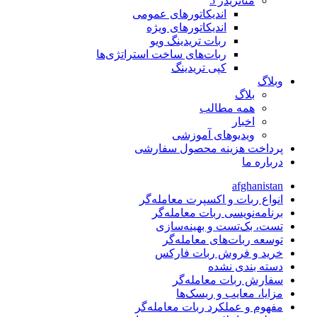
متاتريدر 5
اندیکاتورهای عمومی
اندیکاتورهای ویژه
ربات تریدینگ ویو
ربات‌های ساخت استراتژی‌ها
کپی تریدینگ
وبلاگ
بلاگ
همه مطالب
اخبار
ویدیوهای آموزشی
پرداخت هزینه محصول سفارشی
درباره ما
afghanistan
انواع ربات و اکسپرت معامله‌گر
برنامه‌نویسی ربات معامله‌گر
تست، بک‌تست و بهینه‌سازی
توسعه ربات‌های معامله‌گر
خرید و فروش ربات فارکس
دسته بندی نشده
سفارش ربات معامله‌گر
مزایا، معایب و ریسک‌ها
مفهوم و عملکرد ربات معامله‌گر