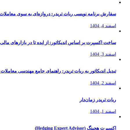
سفارش برنامه نویسی ربات تریدر: دروازه‌ای به سوی معاملات 
اسفند 4, 1404
ساخت اکسپرت بر اساس اندیکاتور: از ایده تا در بازارهای مالی
اسفند 3, 1404
تبدیل اندیکاتور به ربات تریدر: راهنمای جامع مهندسی معاملات 
اسفند 2, 1404
ربات تریدر زمان‌دار
اسفند 1, 1404
اکسپرت هجینگ (Hedging Expert Advisor)