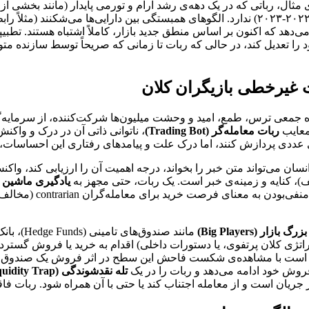
تورم افسارگسیخته و افزایش شدید نرخ بهره (مانند شرایط سال‌های ۲۰۲۲-۲۰۲۳) ندارد. الگوهای همب
 می‌دهد که اکنون بر اساس منطق جدید بازار، کاملاً اشتباه هستند. تط
 را تعدیل کند، در حالی که ربات تا زمانی که صریحاً توسط سازنده مت
 غیرخطی بازیگران کلان
‌گاه جمعی ترس، طمع، امید و وحشت میلیون‌ها شرکت‌کننده، از سرمایه‌گذ
 معایب
ربات معامله‌گر (Trading Bot)
، ناتوانی ذاتی آن در درک و واکن
ن می‌تواند متن خبر را بخواند، درجه اهمیت آن را ارزیابی کند، واکن
یادگیری ماشین (Machine Learning
بهترین حالت می‌تواند ت
بازار (Big Players)
مانند صن
ستراتژی کلان پرتفوی، یا دستورات داخلی) اقدام به خرید یا فروش گسترد
 است با مشاهده‌ی شکست فاحش این سطح در اثر فروش یک صندوق بز
فروش خود ادامه می‌دهد و ربات را در یک
تله نقدشوندگی (Liquidity Trap)