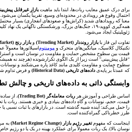
برای درک عمیق معایب ربات‌ها، ابتدا باید ماهیت
بازار غیرقابل پیش‌بینی (dictable Market
معنا که رویدادهای شدید (کراش‌ها و صعودهای انفجاری) بسیار محتمل‌
همه‌گیری کووید-۱۹، جنگ‌های بزرگ، ورشکستگی ناگهانی ی
ژئوپلیتیک ایجاد می‌شود.
تفاوت این فاز با
بازار رونددار (Trending Market)
و
بازار رنج (Range-Bound Market)
تکنیکال کلاسیک، میانگین‌های متحرک و
مومنتوم
“قابل پیش‌بینی” است زیرا از یک الگوی تکرارشونده (هرچند نه همیشگی
که عمدتاً بر پایه‌ی
داده‌های تاریخی (Historical Data)
و فرض تداوم شرای
وابستگی ذاتی به داده‌های تاریخی و چالش تطبیق
اساس طراحی و آموزش هر
ربات معامله‌گر (Trading Bot)
، از ساده
قیمت، حجم، نوسانات و گاه داده‌های بنیادی و خبری هستند. ربات با تح
را حمل می‌کند: آینده شبیه گذشته است. در بازارهای با ثبات نسبی یا 
طرز خطرناکی گمراه‌کننده است.
اینجاست که مفهوم
تغییر رژیم بازار (Market Regime Change)
به مرک
نوسان بالا). یک ربات معمولاً برای عملکرد بهینه در یک یا دو رژیم خا