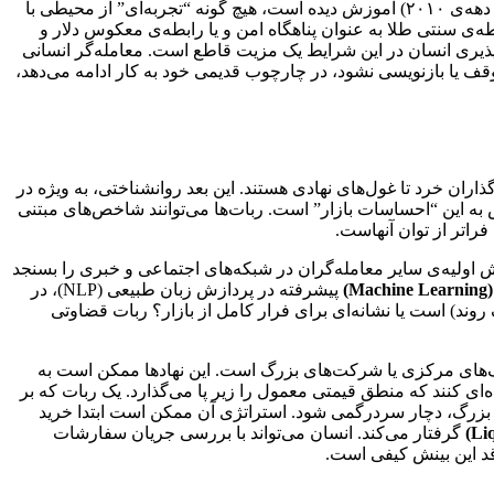
قواعد استخراج‌شده از داده‌های تاریخی قدیمی بی‌اعتبار می‌شوند. برای مثال، رباتی که در یک دهه‌ی رشد آرام و تورمی پایدار (مانند بخشی از دهه‌ی ۲۰۱۰) آموزش دیده است، هیچ گونه “تجربه‌ای” از محیطی با
ستگی بین دارایی‌ها می‌شکنند (مثلاً رابطه‌ی سنتی طلا به عنوان پناهگاه امن و یا رابطه‌ی معکوس دلار و
بیپذیری انسان در این شرایط یک مزیت قاطع است. معامله‌گر انسانی
وقف یا بازنویسی نشود، در چارچوب قدیمی خود به کار ادامه می‌دهد،
اران خرد تا غول‌های نهادی هستند. این بعد روانشناختی، به ویژه در
ش به این “احساسات بازار” است. ربات‌ها می‌توانند شاخص‌های مبتنی
ش اولیه‌ی سایر معامله‌گران در شبکه‌های اجتماعی و خبری را بسنجد
)
پیشرفته در پردازش زبان طبیعی (NLP)، در
ونالیتی خبر را “منفی” تشخیص دهد. اما آیا این منفی‌بودن به معنای فرصت خرید برای معامله‌گران contrarian (مخالف روند) است یا نشانه‌ای برای فرار کامل از بازار؟ ربات قضاوتی
دوق‌های تامینی (Hedge Funds)، بانک‌های مرکزی یا شرکت‌های بزرگ است. این نهادها ممکن است به
ه‌ای کنند که منطق قیمتی معمول را زیر پا می‌گذارد. یک ربات که بر
رگ، دچار سردرگمی شود. استراتژی آن ممکن است ابتدا خرید
گرفتار می‌کند. انسان می‌تواند با بررسی جریان سفارشات