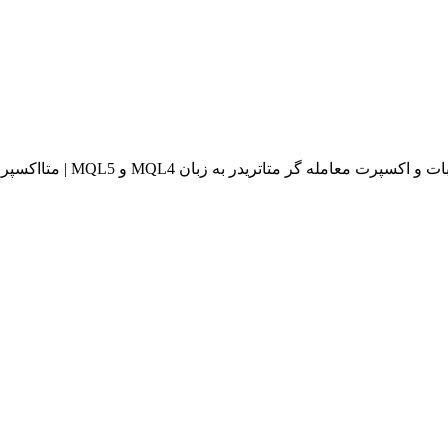
له گر متاتریدر به زبان MQL4 و MQL5 | متااکسپرت