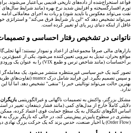
نفت می‌تواند معکوس یا ناپدید شود) و ربات به اجرای معاملاتی ادامه
می‌تواند تشخیص دهد که “این بار شرایط فرق می‌کند” و استراتژی خود
غافل از اینکه دنیای زیر پای او تغییر کرده است.
ناتوانی در تشخیص رفتار احساسی و تصمیمات
بازارهای مالی صرفاً مجموعه‌ای از اعداد و نمودار نیستند؛ آنها تجلی
مواقع بحران، تبدیل به نیرویی تعیین‌کننده می‌شود. یکی از عمیق‌ترین
بر احساسات (مانند شاخص ترس و طمع VIX) را به عنوان یک ورودی عددی پردازش کنند، اما درک علت و پیامدهای رفتاری این احساسات، فراتر از توان آنهاست.
تصور کنید یک خبر سیاسی غیرمنتظره منتشر می‌شود. یک معامله‌گر انسا
و سپس تصمیم بگیرد. این فرآیند شامل درک nuance (تفاوت‌های ظریف)، کنایه و زمینه‌ی خبر است. یک ربات، حتی مجهز به
ندارد.
مشکل بزرگتر، واکنش به تصمیمات ناگهانی و غیرالگوریتمی
بازیگران بزرگ 
دلایلی کاملاً خارج از مدل‌های کمی (مانند فشار ذینفعان، تغییر در ا
اساس الگوهای تکنیکال به یک سطح حمایت قوی اعتماد کرده، ممکن
بیشتری در سطوح پایین‌تر پیش‌بینی کند، در حالی که بازیگر بزرگ به 
(Order Flow) یا اخبار صنعت، حدس بزند که یک حرکت بزرگ نهادی در جریان است و از معامله اجتناب کند یا حتی با آن همراه شود. ربات فاقد این بینش کیفی است.