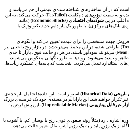
 است که در آن ساختارهای شناخته شده‌ی قیمتی از هم می‌پاشد و
احتمال وقوع هر رویدادی در محدوده‌ای وسیع، تقریباً یکسان می‌شود. در چنین شرایطی، توزیع بازدهی‌ها از حالت نرمال یا حافظه‌دار خارج شده و به سمت توزیع‌های دم‌کلفت (Fat-Tailed) حرکت می‌کند، به این
ت اغلب در پی
شوک‌های اقتصادی (Economic Shocks)
(مانند
تظره‌ی بانک‌های مرکزی)، یا ظهور یک پارادایم جدید تکنولوژیک یا
ا فروش جهت مشخصی را برای قیمت تعیین می‌کند و الگوهای
‌اسیلاتورها معمولاً عملکردی قابل اتکا دارند. رباتی که بر اساس پیروی از روند (Trend Following) طراحی شده، در این محیط می‌درخشد. در بازار رنج یا خنثی نیز
قیمت بین سطوح مشخص حمایت و مقاومت در نوسان است و استراتژی‌های معاملاتی مبتنی بر خرید در کف و فروش در سقف (Mean Reversion) می‌توانند سودآور باشند. در هر دو حالت فوق، بازار تا حدی
 ظاهر و ناپدید می‌شوند. روندها به طور ناگهانی معکوس می‌شوند،
که خود به عاملی مخرب برای استراتژی‌های استاندارد تبدیل می‌گردد. اینجاست که پایه‌های عملکرد ربات‌ها،
 (Historical Data)
استوار است. این داده‌ها شامل تاریخچه‌ی
 نیز تکرار خواهند شد. این پارادایم در هسته‌ی خود یک فرضیه‌ی بزرگ
زار غیرقابل پیش‌بینی (Unpredictable Market)
، این پیش‌فرض به
وره اشاره دارد (مثلاً روند صعودی قوی، رنج با نوسان کم، یا آشوب با
گاه از یک رژیم پایدار به یک رژیم آشوب‌ناک تغییر حالت می‌دهد،