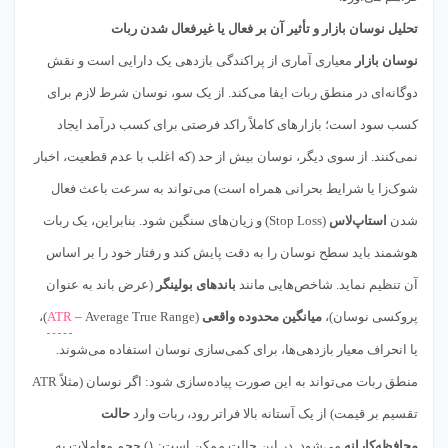
تحلیل نوسان بازار و تأثیر آن بر فعال یا غیرفعال شدن ربات
نوسان بازار
معیاری آماری از پراکندگی بازدهی یک دارایی است و نقش
دوگانه‌ای در منطق ربات ایفا می‌کند. از یک سو، نوسان شرط لازم برای
کسب سود است؛ بازارهای کاملاً راکد فرصتی برای کسب درآمد ایجاد
نمی‌کنند. از سوی دیگر، نوسان بیش از حد (که اغلب با عدم قطعیت، اخبار
شوک‌زا یا شرایط بحرانی همراه است) می‌تواند به سرعت باعث فعال
شدن
استاپ‌لاس
(Stop Loss) و زیان‌های سنگین شود. بنابراین، یک ربات
هوشمند باید سطح نوسان را به دقت پایش کند و رفتار خود را بر اساس
آن تنظیم نماید. شاخص‌هایی مانند
باندهای بولینگر
(عرض باند به عنوان
پروکسی نوسان)،
میانگین محدوده واقعی
(Average True Range –
ATR
)،
یا انحراف معیار بازدهی‌ها، برای کمی‌سازی نوسان استفاده می‌شوند.
منطق ربات می‌تواند به این صورت پیاده‌سازی شود: اگر نوسان (مثلاً ATR
تقسیم بر قیمت) از یک آستانه بالا فراتر رود، ربات وارد
حالت
محافظه‌کارانه
می‌شود. در این حالت ممکن است: ۱) حجم معاملات به