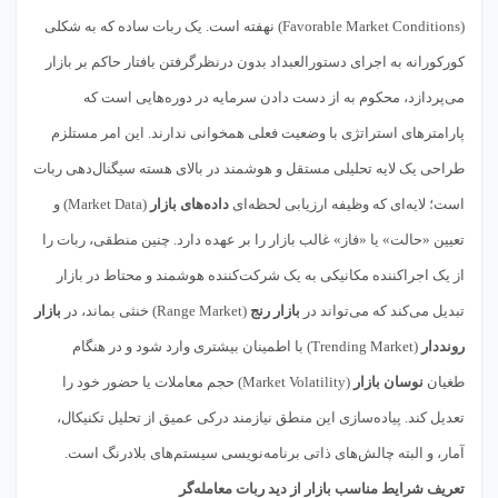
(Favorable Market Conditions) نهفته است. یک ربات ساده که به شکلی
کورکورانه به اجرای دستورالعبداد بدون درنظرگرفتن بافتار حاکم بر بازار
می‌پردازد، محکوم به از دست دادن سرمایه در دوره‌هایی است که
پارامترهای استراتژی با وضعیت فعلی همخوانی ندارند. این امر مستلزم
طراحی یک لایه تحلیلی مستقل و هوشمند در بالای هسته سیگنال‌دهی ربات
است؛ لایه‌ای که وظیفه ارزیابی لحظه‌ای
داده‌های بازار
(Market Data) و
تعیین «حالت» یا «فاز» غالب بازار را بر عهده دارد. چنین منطقی، ربات را
از یک اجراکننده مکانیکی به یک شرکت‌کننده هوشمند و محتاط در بازار
تبدیل می‌کند که می‌تواند در
بازار رنج
(Range Market) خنثی بماند، در
بازار
رونددار
(Trending Market) با اطمینان بیشتری وارد شود و در هنگام
طغیان
نوسان بازار
(Market Volatility) حجم معاملات یا حضور خود را
تعدیل کند. پیاده‌سازی این منطق نیازمند درکی عمیق از تحلیل تکنیکال،
آمار، و البته چالش‌های ذاتی برنامه‌نویسی سیستم‌های بلادرنگ است.
تعریف شرایط مناسب بازار از دید ربات معامله‌گر