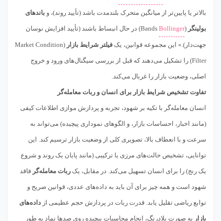
بالاتر یا پایین‌تر از میانگین متحرک بلندمدت باشد (تأیید روند)، و
باندهای
بولینگر
(
Bollinger
Bands) در حال انبساط باشند (تأیید افزایش نوسان
جهت‌دار).» این مجموعه قوانین، یک
فیلتر شرایط بازار
(Market Condition
Filter) را تشکیل می‌دهند که قبل از بررسی سیگنال‌های ورود و خروج
اصلی، وضعیت بازار را غربال می‌کند.
تفاوت تشخیص شرایط بازار برای انسان و ربات معامله‌گر
انسان معامله‌گر با تکیه بر شهود، تجربه و پردازش موازی اطلاعات کیفی
(مانند اخبار، احساسات بازار، و الگوهای نموداری پیچیده) می‌تواند به
سرعت و با انعطاف بالا، تصویری کلی از وضعیت بازار ترسیم کند. این
توانایی، تشخیص حالت‌های مرزی یا ترکیبی (مانند پایان یک روند و شروع
یک رنج) را برای انسان تسهیل می‌کند. در مقابل، یک
ربات معامله‌گر
فاقد
شهود است و همه چیز برای آن باید به داده‌های عددی، قوانین صریح و
توابع ریاضی تقلیل یابد. قدرت ربات در پردازش حجم عظیمی از
داده‌های
بازار
به صورت بلادرنگ، انجام محاسبات پیچیده روی صدها نماد به طور