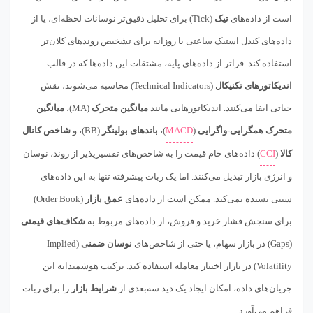
است از داده‌های
تیک
(Tick) برای تحلیل دقیق‌تر نوسانات لحظه‌ای، یا از
داده‌های کندل استیک ساعتی یا روزانه برای تشخیص روندهای کلان‌تر
استفاده کند. فراتر از داده‌های پایه، مشتقات این داده‌ها که در قالب
اندیکاتورهای تکنیکال
(Technical Indicators) محاسبه می‌شوند، نقش
حیاتی ایفا می‌کنند. اندیکاتورهایی مانند
میانگین متحرک
(MA)،
میانگین
متحرک همگرایی-واگرایی
(
MACD
)،
باندهای بولینگر
(BB)، و
شاخص کانال
کالا
(
CCI
) داده‌های خام قیمت را به شاخص‌های تفسیرپذیر از روند، نوسان
و انرژی بازار تبدیل می‌کنند. اما یک ربات پیشرفته تنها به این داده‌های
سنتی بسنده نمی‌کند. ممکن است از داده‌های
عمق بازار
(Order Book)
برای سنجش فشار خرید و فروش، از داده‌های مربوط به
شکاف‌های قیمتی
(Gaps) در بازار سهام، یا حتی از شاخص‌های
نوسان ضمنی
(Implied
Volatility) در بازار اختیار معامله استفاده کند. ترکیب هوشمندانه این
جریان‌های داده، امکان ایجاد یک دید سه‌بعدی از
شرایط بازار
را برای ربات
فراهم می‌آورد.