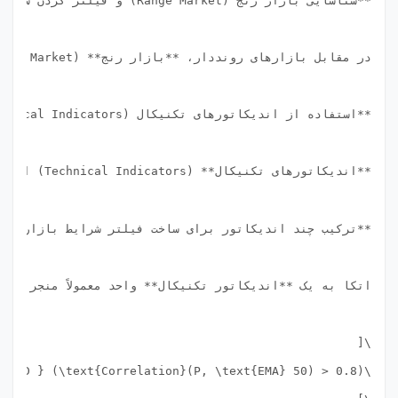
**اندیکاتورهای تکنیکال** (Technical Indicators) ابزارهای اصلی هستند که منطق تشخیص **شرایط بازار** را به صورت ریاضیاتی و قابل اجرا در کد پیاده‌سازی می‌کنند. این اندیکاتورها به دو دسته کلی تقسیم می‌شوند: اندیکاتورهای **روند** (Trend Indicators) و اندیکاتورهای **نوسان/مومنتوم** (