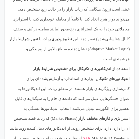
خنثی است (رنج). هنگامی که ربات بازار را در حالت رنج تشخیص دهد،
می‌تواند دو راهبرد اتخاذ کند: یا کاملاً از معامله خودداری کند، یا استراتژی
معاملاتی خود را به یک استراتژی رنج-محور (مانند معامله در کف و سقف
کانال شناسایی‌شده) تغییر دهد. این
تطبیق‌پذیری ربات با تغییر شرایط بازار
(Adaptive Market Logic) نشان‌دهنده سطح بالایی از پیچیدگی و
هوشمندی است.
استفاده از اندیکاتورهای تکنیکال برای تشخیص شرایط بازار
اندیکاتورهای تکنیکال
ابزارهای استاندارد و آزمایش‌شده‌ای برای
کمی‌سازی ویژگی‌های بازار هستند. در منطق ربات، این اندیکاتورها به
عنوان حسگرهایی عمل می‌کنند که داده‌های خام را به سیگنال‌های قابل
تفسیر برای الگوریتم تبدیل می‌کنند. انتخاب اندیکاتورها بستگی به
استراتژی و
فازهای مختلف بازار
(Market Phases) که ربات قصد تشخیص
آن را دارد، دارد. برای تشخیص روند، از اندیکاتورهای دنبال‌کننده روند مانند
MA, MACD, Parabolic
SAR
استفاده می‌شود. برای تشخیص نوسان، از