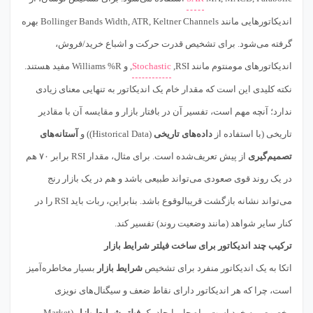
اندیکاتورهایی مانند Bollinger Bands Width, ATR, Keltner Channels بهره
گرفته می‌شود. برای تشخیص قدرت حرکت و اشباع خرید/فروش،
اندیکاتورهای مومنتوم مانند RSI,
Stochastic
, و Williams %R مفید هستند.
نکته کلیدی این است که مقدار خام یک اندیکاتور به تنهایی معنای زیادی
ندارد؛ آنچه مهم است، تفسیر آن در بافتار بازار و مقایسه آن با مقادیر
تاریخی (با استفاده از
داده‌های تاریخی
(Historical Data)) و
آستانه‌های
تصمیم‌گیری
از پیش تعریف‌شده است. برای مثال، مقدار RSI برابر ۷۰ هم
در یک روند قوی صعودی می‌تواند طبیعی باشد و هم در یک بازار رنج
می‌تواند نشانه بازگشت قریبالوقوع باشد. بنابراین، ربات باید RSI را در
کنار سایر شواهد (مانند وضعیت روند) تفسیر کند.
ترکیب چند اندیکاتور برای ساخت فیلتر شرایط بازار
اتکا به یک اندیکاتور منفرد برای تشخیص
شرایط بازار
بسیار مخاطره‌آمیز
است، چرا که هر اندیکاتور دارای نقاط ضعف و سیگنال‌های نویزی
مخصوص به خود است. راه حل، ایجاد یک
فیلتر شرایط بازار
(Market