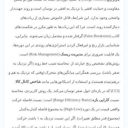
مقاومت و حمایت افقی یا نزدیک به افقی در نوسان است و روند جهت‌دار
واضحی وجود ندارد. این شرایط، قاتل خاموش بسیاری از ربات‌های
دنبال‌کننده روند است، چرا که این ربات‌ها به طور مکرر در شکست‌های
کاذب (False Breakouts) گرفتار شده و متحمل زیان می‌شوند. بنابراین،
شناسایی بازار رنج و غیرفعال کردن استراتژی‌های روندی در این دوره‌ها،
یک قابلیت ضروری برای
مدیریت ریسک
(Risk Management) است.
روش‌های تشخیص رنج عبارتند از: محاسبه شیب خط روند (اگر نزدیک به
صفر باشد)، بررسی همگرایی میانگین‌های متحرک (وقتی که نزدیک به هم و
درهم‌تنیده هستند)، و استفاده از اندیکاتورهایی مانند
شاخص کانال کالا
(CCI) که در بازه‌ای حول صفر نوسان می‌کند. یک روش کاربردی، محاسبه
نسبت
کارایی بازه
(Range Efficiency Ratio) است: نسبت فاصله حرکت
واقعی قیمت در یک دوره (High-Low) به مجموع فاصله کندل‌به‌کندل
(مجموع قدر مطلق تغییرات). اگر این نسبت نزدیک به ۱ باشد، حرکت
جهت‌دار کارآمد است (روند). اگر بسیار کمتر از ۱ باشد، حرکت ناکارآمد و