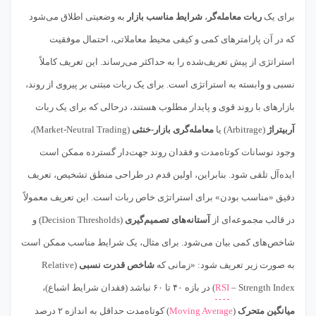
برای یک
ربات معامله‌گر
،
شرایط مناسب بازار
به وضعیتی اطلاق می‌شود
که در آن پارامترهای کمی و کیفی محیط معاملاتی، احتمال موفقیت
استراتژی از پیش تعریف‌شده را به حداکثر می‌رساند. این تعریف کاملاً
نسبی و وابسته به استراتژی است. برای یک ربات مبتنی بر پیروی از روند،
بازارهای با روند قوی و پایدار مطلوب هستند، درحالی که برای یک ربات
آربیتراژ
(Arbitrage) یا
معامله‌گری بازار-خنثی
(Market-Neutral Trading)،
وجود نوسانات کوتاه‌مدت و فقدان روند جهت‌دار گسترده ممکن است
ایده‌آل تلقی شود. بنابراین، اولین قدم در طراحی منطق تشخیص، تعریف
دقیق «مناسب بودن» برای استراتژی خاص ربات است. این تعریف معمولاً
در قالب مجموعه‌ای از
آستانه‌های تصمیم‌گیری
(Decision Thresholds) و
شاخص‌های کمی بیان می‌شود. برای مثال، یک شرایط مناسب ممکن است
به صورت زیر تعریف شود: «زمانی که
شاخص قدرت نسبی
(Relative
Strength Index –
RSI
) در بازه ۴۰ تا ۶۰ نباشد (فقدان شرایط اشباع)،
میانگین متحرک
(
Moving Average
) کوتاه‌مدت حداقل به اندازه ۲ درصد