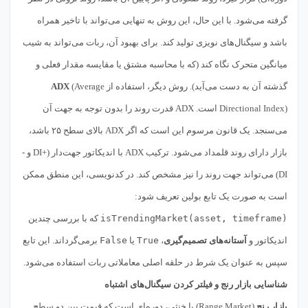
گرفته می‌شود. با این حال، این روش به تنهایی می‌تواند با تاخیر همراه
باشد و سیگنال‌های نویزی تولید کند. برای بهبود آن، ربات می‌تواند به شیب
میانگین متحرک نگاه کند (که با محاسبه مشتق یا مقایسه مقدار فعلی و
گذشته آن به دست می‌آید). روش دیگر، استفاده از
(Average
ADX
Directional Index) است. ADX قدرت روند را بدون توجه به جهت آن
می‌سنجد. یک قانون مرسوم این است که اگر ADX بالای سطح ۲۵ باشد،
بازار دارای روند قلمداد می‌شود. ترکیب ADX با اندیکاتور جهت‌دار (+DI و -
DI) می‌تواند جهت روند را نیز مشخص کند. در کدنویسی، این منطق ممکن
است به صورت یک تابع بولین تعریف شود:
isTrendingMarket(asset, timeframe)
که با بررسی چندین
اندیکاتور و
آستانه‌های تصمیم‌گیری
،
True
یا
False
برمی‌گرداند. این تابع
سپس به عنوان یک شرط در حلقه اصلی معاملاتی ربات استفاده می‌شود.
شناسایی بازار رنج و فیلتر کردن سیگنال‌های اشتباه
بازار رنج
(Range Market) یا خنثی، دوره‌ای است که قیمت بین دو سطح