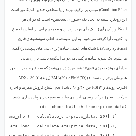
Condition Filter) مبتنی بر ترکیب وزندار یا منطقی چندین اندیکاتور است.
این رویکرد شبیه به ایجاد یک «شورای تشخیص» است که در آن هر
اندیکاتور یک رأی (یا یک رأی وزندار) دارد و تصمیم نهایی بر اساس اجماع
یا اکثریت آرا گرفته می‌شود. به این سیستم‌ها اغلب
سیستم‌های فازی
(Fuzzy Systems) یا
شبکه‌های عصبی ساده
(برای مدل‌های پیچیده‌تر) گفته
می‌شود. یک نمونه ساده ترکیبی می‌تواند اینگونه باشد: بازار زمانی
«دارای روند صعودی قوی» تشخیص داده می‌شود که سه شرط زیر به طور
همزمان برقرار باشند: ۱) EMA(20) > EMA(50) (روند)، ۲) ADX > 30
(قدرت روند)، و ۳) RSI بین ۴۰ و ۸۰ باشد (عدم اشباع فروش مفرط و اجازه
حرکت بیشتر). در کدنویسی، این می‌تواند به صورت زیر پیاده‌سازی شود: