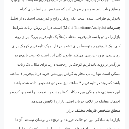
منطق ربات باید به وضوح تعریف کند که تشخیص شرایط برای کدام
تایم‌فریم طراحی شده است. یک رویکرد رایج و قدرتمند، استفاده از
تحلیل
چندزمانه
(Multi-Timeframe Analysis) است. در این روش، ربات شرایط
بازار را در دو یا سه تایم‌فریم مختلف (مثلاً یک تایم‌فریم بزرگ برای روند
کلی، یک تایم‌فریم متوسط برای تشخیص فاز، و یک تایم‌فریم کوچک برای
زمان‌بندی ورود) بررسی می‌کند. قانون کلی این است که روند تایم‌فریم
بزرگ‌تر بر روند تایم‌فریم کوچک‌تر ارجحیت دارد. برای مثال، یک ربات
ممکن است تنها زمانی مجاز به گرفتن پوزیشن خرید در تایم‌فریم ۱ ساعته
باشد که روند در تایم‌فریم ۴ ساعته نیز صعودی تشخیص داده شده باشد.
این لایه‌بندی، هماهنگی بین حرکات کوتاه‌مدت و بلندمدت را تضمین کرده و
احتمال معامله در خلاف جریان اصلی بازار را کاهش می‌دهد.
منطق تشخیص فازهای مختلف بازار
بازارها به سادگی بین دو حالت «روند» و «رنج» در نوسان نیستند. آن‌ها
چرخه‌های پیچیده‌تری از
فازهای مختلف بازار
را طی می‌کنند که شامل