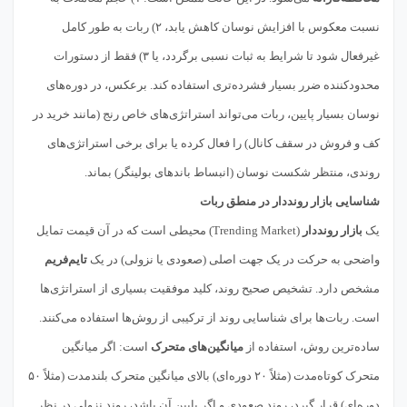
نسبت معکوس با افزایش نوسان کاهش یابد، ۲) ربات به طور کامل
غیرفعال شود تا شرایط به ثبات نسبی برگردد، یا ۳) فقط از دستورات
محدودکننده ضرر بسیار فشرده‌تری استفاده کند. برعکس، در دوره‌های
نوسان بسیار پایین، ربات می‌تواند استراتژی‌های خاص رنج (مانند خرید در
کف و فروش در سقف کانال) را فعال کرده یا برای برخی استراتژی‌های
روندی، منتظر شکست نوسان (انبساط باندهای بولینگر) بماند.
شناسایی بازار رونددار در منطق ربات
یک
بازار رونددار
(Trending Market) محیطی است که در آن قیمت تمایل
واضحی به حرکت در یک جهت اصلی (صعودی یا نزولی) در یک
تایم‌فریم
مشخص دارد. تشخیص صحیح روند، کلید موفقیت بسیاری از استراتژی‌ها
است. ربات‌ها برای شناسایی روند از ترکیبی از روش‌ها استفاده می‌کنند.
ساده‌ترین روش، استفاده از
میانگین‌های متحرک
است: اگر میانگین
متحرک کوتاه‌مدت (مثلاً ۲۰ دوره‌ای) بالای میانگین متحرک بلندمدت (مثلاً ۵۰
دوره‌ای) قرار گیرد، روند صعودی و اگر پایین آن باشد، روند نزولی در نظر