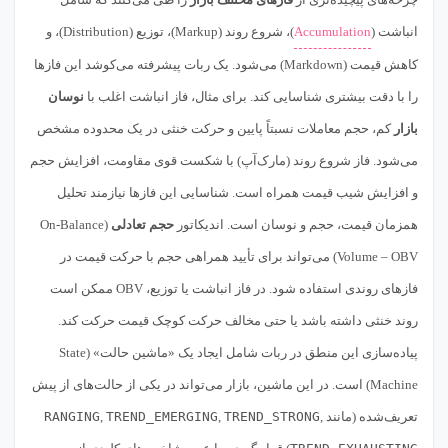
انباشت (
Accumulation
)، شروع روند (Markup)، توزیع (Distribution)، و
کاهش قیمت (Markdown) می‌شود. یک ربات پیشرفته می‌کوشد این فازها
را با دقت بیشتری شناسایی کند. برای مثال، فاز انباشت اغلب با
نوسان
بازار
کم، حجم معاملات نسبتاً پایین و حرکت خنثی در یک محدوده مشخص
می‌شود. فاز شروع روند (مارک‌آپ) با شکست قوی مقاومت، افزایش حجم
و افزایش شیب قیمت همراه است. شناسایی این فازها نیازمند تحلیل
همزمان قیمت، حجم و نوسان است. اندیکاتور
حجم تعادلی
(On-Balance
Volume – OBV) می‌تواند برای تأیید همراهی حجم با حرکت قیمت در
فازهای روندی استفاده شود. در فاز انباشت یا توزیع، OBV ممکن است
روند خنثی داشته باشد یا حتی مخالف حرکت کوچک قیمت حرکت کند.
پیاده‌سازی این منطق در ربات شامل ایجاد یک «ماشین حالت‌» (State
Machine) است. در این ماشین، بازار می‌تواند در یکی از حالت‌های از پیش
تعریف‌شده (مانند
,
TREND_STRONG
,
TREND_EMERGING
,
RANGING