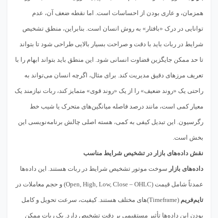
همزمان، و عاری بودن از احساسات است. اما نقطه ضعف آن، عدم
توانایی در درک «بافتار» به روش انسان است. بنابراین، منطق تشخیص
شرایط در ربات باید با دقت و صراحت بسیار بالایی طراحی شود تا بتواند
تا حد ممکن جایگزین قضاوت انسانی شود. این منطق باید بتواند ابهام را با
تعریف مرزهای دقیق مدیریت کند. برای مثال، اگرچه انسان می‌تواند به
راحتی یک «روند ضعیف» را از یک «روند قوی» متمایز کند، ربات نیازمند یک
معیار کمی است، مانند درصد فاصله میانگین‌های متحرک یا شیب خط
رگرسیون. این تبدیل کیفی به کمی، هسته اصلی چالش برنامه‌نویسی این
بخش است.
نقش داده‌های بازار در تشخیص شرایط مناسب
داده‌های بازار
سوخت موتور تشخیص شرایط در ربات هستند. این داده‌ها
عمدتاً شامل قیمت (Open, High, Low, Close – OHLC) و حجم معاملات در
تایم‌فریم
(Timeframe)‌های مختلف هستند. کیفیت، سرعت تحویل و کامل
بودن این داده‌ها تأثیر مستقیمی بر دقت تشخیص دارد. یک ربات ممکن