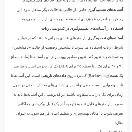
TREND_EXHAUSTING
) قرار گیرد و با عبور شاخص‌های کلیدی از
آستانه‌های تصمیم‌گیری
خاص، از حالتی به حالت دیگر منتقل شود. این
رویکرد پویا، درک عمیق‌تری از موقعیت چرخه‌ای بازار ارائه می‌دهد.
استفاده از آستانه‌های تصمیم‌گیری در کدنویسی ربات
آستانه‌های تصمیم‌گیری
پارامترهای عددی بحرانی هستند که در قوانین
شرطی ربات استفاده می‌شوند تا تشخیص وضعیت از حالت «نامشخص»
به «مشخص» تغییر کند. تعیین مقادیر بهینه برای این آستانه‌ها (مانند سطح
۷۰ و ۳۰ برای RSI، یا سطح ۲۵ برای ADX) یک کار تجربی است و نیازمند
بک‌تست
(Backtesting) گسترده روی
داده‌های تاریخی
است. این آستانه‌ها
ثابت و جهانی نیستند و می‌توانند برای دارایی‌های مختلف یا حتی در طول
زمان برای یک دارایی، متفاوت باشند. در کدنویسی، این آستانه‌ها باید به
صورت پارامترهای قابل تنظیم (ترجیحاً در یک فایل پیکربندی جداگانه)
تعریف شوند تا امکان بهینه‌سازی و تنظیم آسان فراهم شود. به عنوان
مثال: