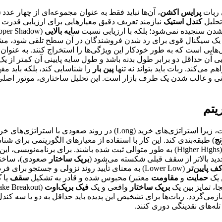
 ربات
پرایس اکشن
، آن‌ها نباید فقط به عنوان مجموعه‌ای از چهار عدد (
تحلیل
کندل استیک
نیازمند تعریف دقیق معیارهایی برای ارزیابی قدرت
دن سنجیده نمی‌شود؛ بلکه با ارزیابی نسبت
سایه بالایی
(Upper Shadow) به
یی آن حداقل دو برابر طول بدنه باشد و طول سایه پایینی آن کمتر از 
پین بار
را شناسایی کند، بلکه باید مف
اگهانی و غالب شدن یک طرف بازار است. این تحلیل ساختاری، موتور اصل
یتم
استراتژی‌های خرید (Long) در روند صعودی با استراتژی‌های خرید در
نج
) طبقه‌بندی کند. این کار با استفاده از معیارهای الگوریتمی برای شن
دید بالاتر از سقف قبلی شکسته می‌شود (
بریک ساختار
صعودی)، ساختار
ف پایین‌تر
(Lower Low) به معنای تأیید روند نزولی و جستجو برای فرصت‌های فروش در پولبک‌ها به سطوح
 یک
حمایت
و
مقاومت
معتبر) محبوس شده و قادر به تشکیل
سقف
یا
ک
ا، تمایز بین یک
بریک ساختار
واقعی و یک
فیک بریک‌اوت
(Fake Breakout) است. یک
ازمی‌گردد. ربات‌ها برای تشخیص این پدیده باید حداقل به دو یا سه ک
تله‌های نقدینگی دوری کنند.