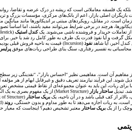
بلکه یک فلسفه معاملاتی است که ریشه در درک عرضه و تقاضا، روان
بازیگران اصلی بازار، اعم از بانک‌های مرکزی، مؤسسات بزرگ و ترید
ن است. در مقابل، رویکردهای مبتنی بر اندیکاتورها مانند میانگین م
دیکاتورها، هرچند در برخی شرایط می‌توانند مفید باشند، اما اساساً تص
ً از تعاملات خریدار و فروشنده ناشی می‌شوند. یک
کندل استیک
ت و آیا نفوذ قدرت یک طرف به طور کامل رد شد یا خیر. برای یک ر
نفوذ
(Incursion) قیمت به ناحیه فروش قبلی ب
سیر محاسباتی به تفسیر رفتاری، سنگ بنای طراحی ربات‌های موفق
پرایس
از مفاهیم آن است. مفاهیمی نظیر “احساس بازار”، “نقدینگی زیر سطح
ی تبدیل شوند. این فرآیند نیازمند تعریف دقیق و غیرقابل ابهام از هر م
 برای ربات، این باید به عنوان مجموعه‌ای از نقاط قیمتی مشخص تعری
ساختار بازار
(Market Structure) از یک مفهوم بصری به یک الگوریتم، نیازمند تعریف صریح
بریک ساختار
است، به ربات اجازه می‌دهد تا به طور مداوم و بدون خستگی،
روند
وچک را از یک
بریک ساختار
معتبر تشخیص دهیم؟ اینجاست که معیار حجم 
یتمی