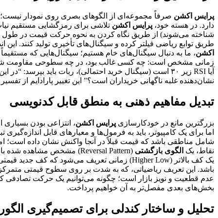
پرایس اکشن
صرفاً مجموعه‌ای از الگوهای بصری روی نمودار نیست؛ 
دارد. در هسته خود،
پرایس اکشن
تلاشی برای رمزگشایی مستقیم نیات 
شناخته می‌شوند) از طریق نگاه کردن به نحوه حرکت قیمت در طول زما
طریق توابع ریاضی فیلتر کرده و سیگنال‌های تأخیری تولید کنند. این ان
اکشن
، ما به دنبال سیگنال‌های خام هستیم؛ سیگنال‌هایی که مستقیما
زمانی مشخص است: چه کسی غالب بود، در چه سطوحی مقاومت شکل گرف
آیا RSI زیر ۳۰ است (سیگنال خرید احتمالی)، ربات باید بپرسد: “در این کندل اخیر، آیا شاهد
نشان‌دهنده غلبه ناگهانی خریداران است؟” این تغییر پارادایم از تف
تبدیل مفاهیم ذهنی به منطق قابل کدنویسی
بزرگترین مانع در خودکارسازی
پرایس اکشن
، انتزاعی بودن بسیاری 
اما برای یک کامپیوتر، باید به فرمول‌ها و معیارهای قابل اندازه‌گیر
شامل مناطقی باشد که قیمت قبلاً در آنجا واکنش نشان داده است؛ اما
نقاط، یک
الگوی بازگشتی
(Reversal Pattern) مشخص مشاهده شده باشد. تبدیل
یک کف بالاتر (Higher Low) زمانی تعریف می‌شود که کف جدید قیمتی، بالاتر از کف قبلی باشد و در آن ناحیه، یک
باشد. این تعریف ریاضیاتی، که به شدت بر روی سطوح قیمتی متمرکز 
عدم قطعیت و نویز بازار است؛ چگونه می‌توانیم یک حرکت تصادفی ک
بخش‌های بعدی مفصل‌تر به آن خواهیم پرداخت.
تحلیل و ساختار کندلی برای تصمیم‌گیری الگور