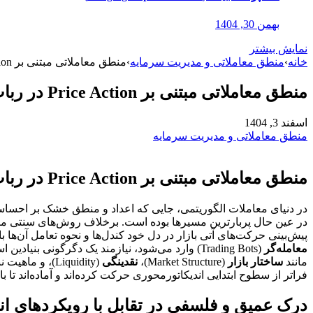
بهمن 30, 1404
نمایش بیشتر
خانه
›
منطق معاملاتی و مدیریت سرمایه
›
منطق معاملاتی مبتنی بر Price Action در ربات
منطق معاملاتی مبتنی بر Price Action در ربات
اسفند 3, 1404
منطق معاملاتی و مدیریت سرمایه
منطق معاملاتی مبتنی بر Price Action در ربات
در دنیای معاملات الگوریتمی، جایی که اعداد و منطق خشک بر احسا
در عین حال پربارترین مسیرها بوده است. برخلاف روش‌های سنتی مبتنی
پیش‌بینی حرکت‌های آتی بازار در دل خود کندل‌ها و نحوه تعامل آن‌ها
معامله‌گر
(Trading Bots) وارد می‌شود، نیازمند یک دگرگونی
مانند
ساختار بازار
(Market Structure)،
نقدینگی
(Liquidity)، 
فراتر از سطوح ابتدایی اندیکاتورمحوری حرکت کرده‌اند و آماده‌اند تا ب
درک عمیق و فلسفی در تقابل با رویکردهای ان