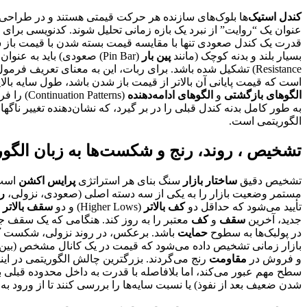
کندل استیک
‌ها بلوک‌های سازنده هر حرکت قیمتی هستند و در طراحی
عنوان یک “روایت” از نبرد یک بازه زمانی تحلیل شوند. کدنویسی برای 
قدرت یک کندل صعودی تنها با مقایسه قیمت بسته شدن با قیمت باز ش
بسیار بلند و بدنه کوچک (مانند
پین بار
(Pin Bar) صعودی) باید به عنوان یک سیگنال قوی برای رد شدن فروشندگان در آن سطح تلقی شود، مشروط بر اینکه در یک ناحیه کلیدی
Resistance) تشکیل شده باشد. برای ربات، این به معنای تعریف فرمول‌هایی است که به طور خودکار این ویژگی‌ها را استخراج کنند. به عنوان مثال، می‌توانیم تعریف کنیم که یک کندل
است که قیمت پایانی آن بالاتر از قیمت باز شدن باشد، طول سایه بالا
الگوهای بازگشتی
و
الگوهای ادامه‌دهنده
(Continuation Patterns) را فراهم می‌کند. ربات باید بتواند نه تنها
به طور کامل بدنه کندل قبلی را در بر گیرد، که نشان‌دهنده تغییر ن
الگوریتمی است.
تشخیص ، روند، رنج و شکست‌ها به زبان الگور
تشخیص دقیق
ساختار بازار
سنگ بنای هر استراتژی
پرایس اکشن
است، زیرا 
مستمر وضعیت بازار را به یکی از سه دسته اصلی (صعودی، نزولی،
ر
تأیید می‌شود که حداقل دو
کف بالاتر
(Higher Lows) و دو
سقف بالاتر
جدید، آخرین
سقف
و
کف
معتبر را به روز کند. هنگامی که یک سقف ج
در پولبک‌ها به سطوح
حمایت
باشد. برعکس، در روند نزولی، شکست
ک
بازار زمانی تشخیص داده می‌شود که قیمت در یک کانال مشخص (بین
و فروش در
مقاومت
رنج می‌گردند. بزرگترین چالش الگوریتمی در اینج
سطح مهم عبور می‌کند، اما بلافاصله با قدرت به داخل محدوده قبلی ب
شدن ضعیف بعد از نفوذ) یا نسبت سایه‌ها را بررسی کنند تا از ورود به 