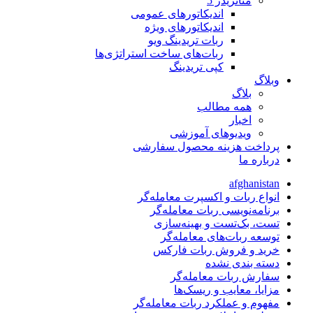
متاتريدر 5
اندیکاتورهای عمومی
اندیکاتورهای ویژه
ربات تریدینگ ویو
ربات‌های ساخت استراتژی‌ها
کپی تریدینگ
وبلاگ
بلاگ
همه مطالب
اخبار
ویدیوهای آموزشی
پرداخت هزینه محصول سفارشی
درباره ما
afghanistan
انواع ربات و اکسپرت معامله‌گر
برنامه‌نویسی ربات معامله‌گر
تست، بک‌تست و بهینه‌سازی
توسعه ربات‌های معامله‌گر
خرید و فروش ربات فارکس
دسته بندی نشده
سفارش ربات معامله‌گر
مزایا، معایب و ریسک‌ها
مفهوم و عملکرد ربات معامله‌گر