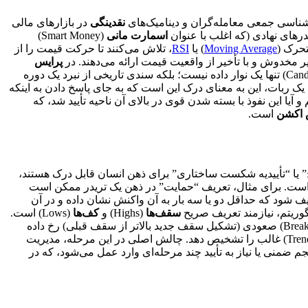
شناسی جمعی معامله‌گران و دینامیک‌های
نقدینگی
در بازارهای مالی
رهای نهادی (که اغلب با عنوان
اسمارت مانی
(Smart Money)
تحرک (
Moving Average
) یا
RSI
، تلاش می‌کنند تا حرکت قیمت را از
ویر مخدوش و با تأخیر از واقعیت قیمت ارائه می‌دهند. در
پرایس
(Candlestick) تنها یک نوار داده نیست؛ بلکه سندی تاریخی از نبرد یک دوره
بات، این به معنای درک این است که به جای پاسخ دادن به اینکه
ودیم و آیا این نفوذ با بسته شدن قوی در بالای آن ناحیه تأیید شد، که
 اکشن
است.
” یا “تأییدیه شکست ساختاری” برای ذهن انسان قابل درک هستند،
ؤلفه است. برای مثال، تعریف “حمایت” در ذهن یک تریدر ممکن است
ف شود که حداقل دو یا سه بار به آن واکنش نشان داده و در آن
سقف‌ها
(Highs) و
کف‌ها
(Lows) است.
(Break of Structure) صعودی (تشکیل سقف جدید بالاتر از سقف قبلی) رخ داده
(Trend) غالب را تشخیص دهد. چالش اصلی در این مرحله، مدیریت
ضمنی یا نیاز به تأیید چند مرحله‌ای وارد عمل می‌شود، که در