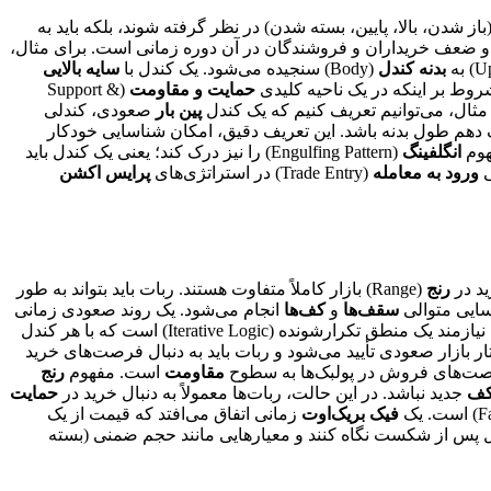
باز شدن، بالا، پایین، بسته شدن) در نظر گرفته شوند، بلکه باید به
 و ضعف خریداران و فروشندگان در آن دوره زمانی است. برای مثال،
بدنه کندل
(Body) سنجیده می‌شود. یک کندل با
سایه بالایی
حمایت و مقاومت
(Support &
پین بار
صعودی، کندلی
یک دهم طول بدنه باشد. این تعریف دقیق، امکان شناسایی خودکار
هوم
انگلفینگ
(Engulfing Pattern) را نیز درک کند؛ یعنی یک کندل باید
ی
ورود به معامله
(Trade Entry) در استراتژی‌های
پرایس اکشن
رنج
(Range) بازار کاملاً متفاوت هستند. ربات باید بتواند به طور
اسایی متوالی
سقف‌ها
و
کف‌ها
انجام می‌شود. یک روند صعودی زمانی
(Higher Highs) به طور متوالی ثبت شده باشند. برای برنامه‌نویسی، این نیازمند یک منطق تکرارشونده (Iterative Logic) است که با هر کندل
 بازار صعودی تأیید می‌شود و ربات باید به دنبال فرصت‌های خرید
مقاومت
است. مفهوم
رنج
ف
جدید نباشد. در این حالت، ربات‌ها معمولاً به دنبال خرید در
حمایت
فیک بریک‌اوت
زمانی اتفاق می‌افتد که قیمت از یک
ندل پس از شکست نگاه کنند و معیارهایی مانند حجم ضمنی (بسته