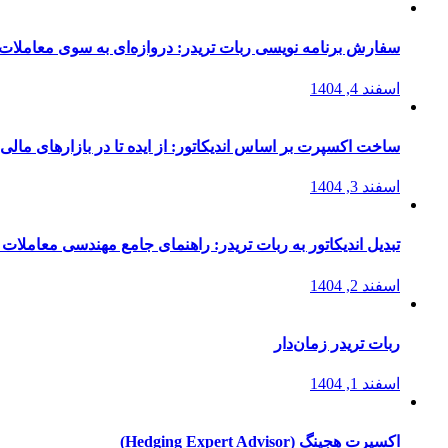
سفارش برنامه نویسی ربات تریدر: دروازه‌ای به سوی معاملات 
اسفند 4, 1404
ساخت اکسپرت بر اساس اندیکاتور: از ایده تا در بازارهای مالی
اسفند 3, 1404
تبدیل اندیکاتور به ربات تریدر: راهنمای جامع مهندسی معاملات 
اسفند 2, 1404
ربات تریدر زمان‌دار
اسفند 1, 1404
اکسپرت هجینگ (Hedging Expert Advisor)