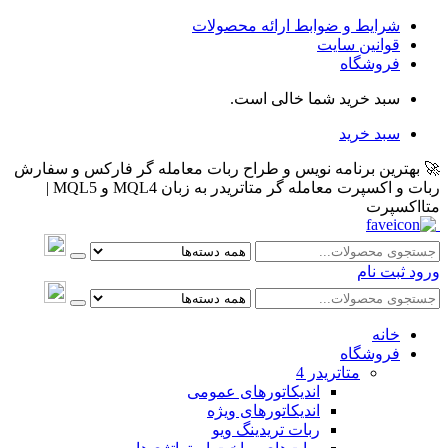
شرایط و ضوابط ارائه محصولات
قوانین سایت
فروشگاه
سبد خرید شما خالی است.
سبد خرید
🚀 بهترین برنامه نویس و طراح ربات معامله گر فارکس و سفارش
ربات و اکسپرت معامله گر متاتریدر به زبان MQL4 و MQL5 |
متااکسپرت
ورود
ثبت نام
خانه
فروشگاه
متاتريدر 4
اندیکاتورهای عمومی
اندیکاتورهای ویژه
ربات تریدینگ ویو