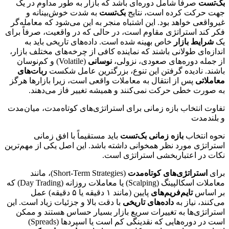
بک‌تست
صرفاً شامل دوره‌ای باشد که بازار به طور مداوم در یک
جهت حرکت کرده است، نتایج
بک‌تست
به شدت خوش‌بینانه و
غیرواقعی خواهد بود. این اشتباه منجر به این می‌شود که معامله‌گر
فکر کند استراتژی مقاوم است، در حالی که در واقعیت، صرفاً برای
یک
شرایط بازار
خاص بهینه شده است. داده‌های تاریخی باید به
اندازه‌ای طولانی باشند که نماینده کافی از چرخه‌های مختلف بازار،
از جمله دوره‌های صعودی، نزولی،
نوسانی
(Volatile) و کم‌نوسان
باشند. نادیده گرفتن این تنوع، بزرگترین عامل شکست
ربات‌های
معاملاتی
پس از انتقال به معاملات واقعی است، زیرا بازارها هرگز
به صورت خطی حرکت نمی‌کنند و همیشه تغییر فاز می‌دهند.
تفاوت انتخاب بازه زمانی برای استراتژی‌های کوتاه‌مدت، میان‌مدت
و بلندمدت
نحوه انتخاب
بازه زمانی بک‌تست
باید مستقیماً با افق زمانی
استراتژی مورد نظر همخوانی داشته باشد. این اصل یکی از مهم‌ترین
نکات در اعتباربخشی استراتژی است.
برای
استراتژی‌های کوتاه‌مدت
(Short-Term Strategies)، مانند
معاملات اسکالپینگ (Scalping) یا معاملات روزانه (Day Trading) که
بر اساس
تایم‌فریم‌های
پایین (مانند ۱ دقیقه یا ۵ دقیقه) عمل
می‌کنند، نیاز به
داده‌های تاریخی
با دقت بالا و جزئیات زیاد است. این
استراتژی‌ها به تغییرات سریع بازار بسیار حساس هستند و ممکن
است در دوره‌هایی که نقدینگی کم است یا اسپردها (Spreads)