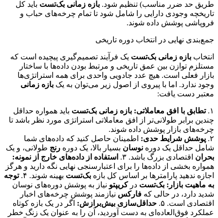
طریق حد ضرر مناسب) تنظیم شود.
بازه زمانی بک‌تست
باید کل
تاریخچه وجودی دارایی را شامل شود تا تمام چرخه‌های حباب و
فروپاشی پوشش داده شوند.
جمع‌بندی نهایی در انتخاب دوره تاریخی
انتخاب
بازه زمانی بک‌تست
یک فرآیند تصمیم‌گیری پیچیده است که
مستلزم توازن بین عمق تاریخی و مرتبط بودن داده‌ها با ساختار
بازار فعلی است. هیچ عدد جادویی واحدی برای همه استراتژی‌ها
وجود ندارد. اما با پیروی از اصول زیر می‌توان به یک
بازه زمانی
معتبر دست یافت:
۱.
تطابق با افق معاملاتی:
بازه زمانی بک‌تست
باید همواره حداقل
چندین برابر طولانی‌تر از افق معاملاتی استراتژی مورد نظر باشد تا
چرخه‌های بازار پوشش داده شوند.
۲.
پوشش شرایط حدی:
اطمینان حاصل کنید که داده‌های شما
شامل حداقل یک دوره
نوسان
بسیار بالا، یک دوره
رنج
طولانی، و یک
بحران
اقتصادی بزرگ باشد. ۳.
استفاده از داده‌های خارج از نمونه:
همواره بخشی از داده‌ها را برای اعتبارسنجی نهایی نگه دارید و هرگز
اجازه ندهید پارامترها بر اساس کل بازه
بک‌تست
بهینه شوند. ۴.
توجه
به ماهیت بازار:
بک‌تست
در
کریپتو
نیاز به پوشش دوره‌های نوسان
شدید دارد، در حالی که
فارکس
نیازمند پوشش چرخه‌های اخبار
اقتصادی است. ۵.
حداقل‌سازی بیش‌برازش:
اگر در یک بازه کوتاه
عملکرد فوق‌العاده‌ای به دست آوردید، آن را به عنوان یک زنگ خطر