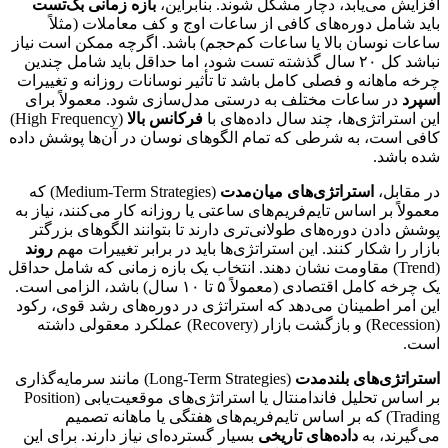
افزایش می‌یابد، دچار مشکل شوند. بنابراین،
بازه زمانی بک‌تست
باید شامل دوره‌های کافی از ساعات اوج و کف معاملات (مثلاً
ساعات نوسان بالا یا ساعات کم‌حجم) باشد. اگرچه ممکن است نیاز
نباشد کل ۲۰ سال گذشته تست شود، اما حداقل باید شامل چندین
چرخه ماهانه و فصلی کامل باشد تا تأثیر نوسانات روزانه و تغییرات
اسپرد
در ساعات مختلف به درستی مدل‌سازی شود. معمولاً برای
این استراتژی‌ها، چند سال داده‌های با
فرکانس بالا
(High Frequency)
کافی است، به شرطی که تمام الگوهای نوسان در آن‌ها پوشش داده
شده باشد.
در مقابل،
استراتژی‌های میان‌مدت
(Medium-Term Strategies) که
معمولاً بر اساس تایم‌فریم‌های ساعتی یا روزانه کار می‌کنند، نیاز به
پوشش دادن دوره‌های طولانی‌تری دارند تا بتوانند الگوهای بزرگتر
بازار را شکار کنند. این استراتژی‌ها باید در برابر تغییرات مهم
روند
(Trend) مقاومت نشان دهند. انتخاب یک بازه زمانی که شامل حداقل
یک چرخه کامل اقتصادی (معمولاً ۵ تا ۱۰ سال) باشد، الزامی است.
این امر اطمینان می‌دهد که استراتژی در دوره‌های رشد قوی، رکود
(Recession) و بازگشت بازار (Recovery) عملکرد معقولی داشته
است.
استراتژی‌های بلندمدت
(Long-Term Strategies) مانند سرمایه‌گذاری
بر اساس تحلیل فاندامنتال یا استراتژی‌های موقعیت‌یابی (Position
Trading) که بر اساس تایم‌فریم‌های هفتگی یا ماهانه تصمیم
می‌گیرند، به
داده‌های تاریخی
بسیار گسترده‌ای نیاز دارند. برای این