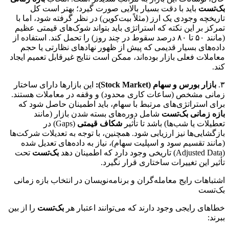
بک‌تست
باید با دقت بسیار بالایی صورت گیرد؛ بهتر است کل
تاریخچه وجودی یک ارز (مثلاً بیت‌کوین) در نظر گرفته شود، اما با
تمرکز بر این نکته که استراتژی باید بتواند شوک‌های قیمتی عظیم
(مانند ۵۰ تا ۸۰ درصد سقوط در چند روز) را تحمل کند. استفاده از
داده‌های بسیار قدیمی که پیش از ظهور نهادهای نظارتی یا حجم
معاملات فعلی بازار بوده‌اند، ممکن است نتایج غیرقابل تعمیم ایجاد
کند.
۳.
بازار بورس و سهام (Stock Market):
این بازارها دارای ساختار
زمانی مشخص (ساعات کاری محدود) و وقفه در معاملات هستند.
برای استراتژی‌های مرتبط با سهام، باید اطمینان حاصل شود که
بازه زمانی بک‌تست
شامل دوره‌های بسته شدن بازار (مانند
تعطیلات یا شب‌ها) باشد تا تأثیر
شکاف قیمتی
(Gaps) در
بازگشایی‌ها نیز ارزیابی شود. همچنین، با توجه به تعدیلات شرکت‌ها
(مانند تقسیم سود و اسپلیت سهام)، نیاز به داده‌های تعدیل شده
(Adjusted Data) تاریخی وجود دارد که اطمینان دهد
بک‌تست
تحت
تأثیر این تغییرات ساختاری قرار نگیرد.
اشتباهات رایج معامله‌گران و برنامه‌نویسان در انتخاب بازه زمانی
بک‌تست
خطاهای رایجی وجود دارند که می‌توانند اعتبار هر
بک‌تست
را از بین
ببرند: