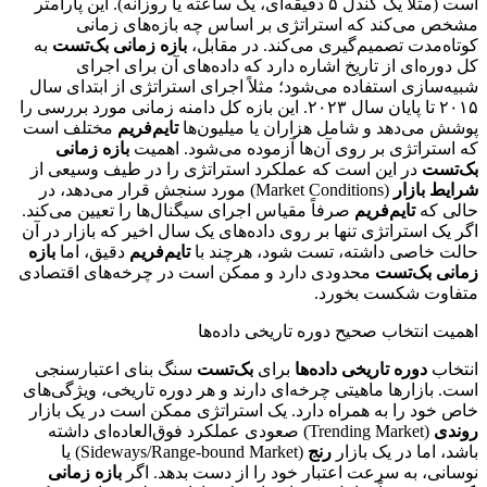
است (مثلاً یک کندل ۵ دقیقه‌ای، یک ساعته یا روزانه). این پارامتر
مشخص می‌کند که استراتژی بر اساس چه بازه‌های زمانی
کوتاه‌مدت تصمیم‌گیری می‌کند. در مقابل،
بازه زمانی بک‌تست
به
کل دوره‌ای از تاریخ اشاره دارد که داده‌های آن برای اجرای
شبیه‌سازی استفاده می‌شود؛ مثلاً اجرای استراتژی از ابتدای سال
۲۰۱۵ تا پایان سال ۲۰۲۳. این بازه کل دامنه زمانی مورد بررسی را
پوشش می‌دهد و شامل هزاران یا میلیون‌ها
تایم‌فریم
مختلف است
که استراتژی بر روی آن‌ها آزموده می‌شود. اهمیت
بازه زمانی
بک‌تست
در این است که عملکرد استراتژی را در طیف وسیعی از
شرایط بازار
(Market Conditions) مورد سنجش قرار می‌دهد، در
حالی که
تایم‌فریم
صرفاً مقیاس اجرای سیگنال‌ها را تعیین می‌کند.
اگر یک استراتژی تنها بر روی داده‌های یک سال اخیر که بازار در آن
حالت خاصی داشته، تست شود، هرچند با
تایم‌فریم
دقیق، اما
بازه
زمانی بک‌تست
محدودی دارد و ممکن است در چرخه‌های اقتصادی
متفاوت شکست بخورد.
اهمیت انتخاب صحیح دوره تاریخی داده‌ها
انتخاب
دوره تاریخی داده‌ها
برای
بک‌تست
سنگ بنای اعتبارسنجی
است. بازارها ماهیتی چرخه‌ای دارند و هر دوره تاریخی، ویژگی‌های
خاص خود را به همراه دارد. یک استراتژی ممکن است در یک بازار
روندی
(Trending Market) صعودی عملکرد فوق‌العاده‌ای داشته
باشد، اما در یک بازار
رنج
(Sideways/Range-bound Market) یا
نوسانی، به سرعت اعتبار خود را از دست بدهد. اگر
بازه زمانی