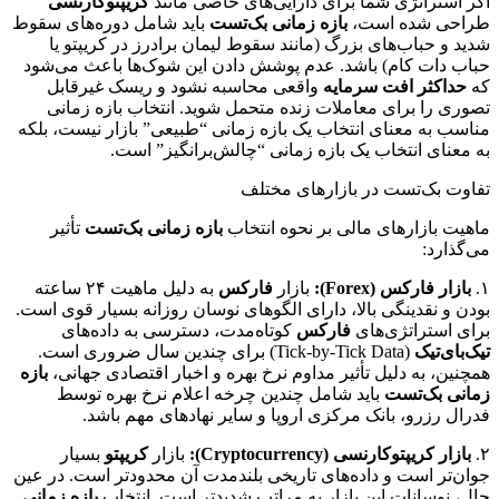
اگر استراتژی شما برای دارایی‌های خاصی مانند
کریپتوکارنسی
طراحی شده است،
بازه زمانی بک‌تست
باید شامل دوره‌های سقوط
شدید و حباب‌های بزرگ (مانند سقوط لیمان برادرز در کریپتو یا
حباب دات کام) باشد. عدم پوشش دادن این شوک‌ها باعث می‌شود
که
حداکثر افت سرمایه
واقعی محاسبه نشود و ریسک غیرقابل
تصوری را برای معاملات زنده متحمل شوید. انتخاب بازه زمانی
مناسب به معنای انتخاب یک بازه زمانی “طبیعی” بازار نیست، بلکه
به معنای انتخاب یک بازه زمانی “چالش‌برانگیز” است.
تفاوت بک‌تست در بازارهای مختلف
ماهیت بازارهای مالی بر نحوه انتخاب
بازه زمانی بک‌تست
تأثیر
می‌گذارد:
۱.
بازار فارکس (Forex):
بازار
فارکس
به دلیل ماهیت ۲۴ ساعته
بودن و نقدینگی بالا، دارای الگوهای نوسان روزانه بسیار قوی است.
برای استراتژی‌های
فارکس
کوتاه‌مدت، دسترسی به داده‌های
تیک‌بای‌تیک
(Tick-by-Tick Data) برای چندین سال ضروری است.
همچنین، به دلیل تأثیر مداوم نرخ بهره و اخبار اقتصادی جهانی،
بازه
زمانی بک‌تست
باید شامل چندین چرخه اعلام نرخ بهره توسط
فدرال رزرو، بانک مرکزی اروپا و سایر نهادهای مهم باشد.
۲.
بازار کریپتوکارنسی (Cryptocurrency):
بازار
کریپتو
بسیار
جوان‌تر است و داده‌های تاریخی بلندمدت آن محدودتر است. در عین
حال، نوسانات این بازار به مراتب شدیدتر است. انتخاب
بازه زمانی