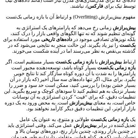
داده‌ای که برای مدل‌سازی‌های مدرن نیاز است (مانند داده‌های تیک
توسط تیک برای
فارکس
)، نباشند.
مفهوم بیش‌برازش (Overfitting) و ارتباط آن با بازه زمانی بک‌تست
بیش‌برازش
زمانی رخ می‌دهد که پارامترهای یک استراتژی به
گونه‌ای تنظیم شوند که نه تنها الگوهای واقعی بازار را درک کنند،
بلکه نویزهای تصادفی موجود در
داده‌های تاریخی
مورد استفاده برای
بک‌تست
را نیز یاد بگیرند. این حالت منجر به نتایجی می‌شود که در
گذشته بی‌نقص به نظر می‌رسند اما در آینده شکست می‌خورند.
ارتباط
بیش‌برازش
با
بازه زمانی بک‌تست
بسیار مستقیم است. اگر
بازه زمانی بک‌تست
بسیار کوتاه باشد، توسعه‌دهنده مجبور است
پارامترها را به شدت با آن دوره کوتاه سازگار کند تا نتایج خوبی
بگیرد. برای مثال، اگر تنها داده‌های سه سال اخیر (که بازار در آن
بسیار خشن بوده) را بررسی کنید، ممکن است حد سود و ضرر را
بسیار نزدیک به هم تنظیم کنید تا سودهای کوچک و سریع بگیرید. این
تنظیمات دقیق، که برای “فیت” کردن استراتژی به آن نوسانات
خاص است، به معنای
بیش‌برازش
است. به محض ورود به یک دوره
بازار آرام‌تر، این تنظیمات دقیق دیگر کارآمد نخواهند بود.
یک
بازه زمانی بک‌تست
طولانی و متنوع، به عنوان یک عامل
تعدیل‌کننده در برابر
بیش‌برازش
عمل می‌کند. وقتی استراتژی باید
در چندین بازار روندی، چندین بازار رنج، دوره‌های نوسان بالا و
نوسان پایین (که هر کدام قوانین متفاوتی دارند) به طور همزمان