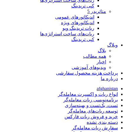
ربات‌های ساخت استراتژی‌ها
کپی تریدینگ
متاتريدر 5
اندیکاتورهای عمومی
اندیکاتورهای ویژه
ربات تریدینگ ویو
ربات‌های ساخت استراتژی‌ها
کپی تریدینگ
وبلاگ
بلاگ
همه مطالب
اخبار
ویدیوهای آموزشی
پرداخت هزینه محصول سفارشی
درباره ما
afghanistan
انواع ربات و اکسپرت معامله‌گر
برنامه‌نویسی ربات معامله‌گر
تست، بک‌تست و بهینه‌سازی
توسعه ربات‌های معامله‌گر
خرید و فروش ربات فارکس
دسته بندی نشده
سفارش ربات معامله‌گر