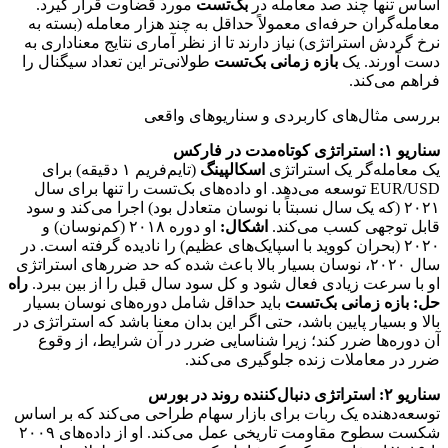
اساس تنها چند صد معامله در
بک‌تست
مورد قضاوت قرار گیرد.
معامله‌گران حرفه‌ای معمولاً حداقل به چند هزار معامله (بسته به
نرخ گردش استراتژی) نیاز دارند تا از نظر آماری نتایج معناداری به
دست آورند. یک
بازه زمانی بک‌تست
طولانی‌تر این تعداد سیگنال را
فراهم می‌کند.
بررسی مثال‌های کاربردی و سناریوهای واقعی
سناریو ۱: استراتژی کوتاه‌مدت در فارکس
یک معامله‌گر یک استراتژی
اسکالپینگ
(تایم‌فریم ۱ دقیقه) برای
EUR/USD توسعه می‌دهد. او داده‌های بک‌تست را تنها برای سال
۲۰۲۱ (که یک سال نسبتاً با نوسان متعادل بود) اجرا می‌کند و سود
قابل توجهی کسب می‌کند.
اشکال:
او دوره ۲۰۱۸ (کم‌نوسان) و
۲۰۲۰ (بحران کووید با اسپایک‌های عظیم) را نادیده گرفته است. در
سال ۲۰۲۰، نوسان بسیار بالا باعث شده که حد ضررهای استراتژی
او با سرعت زیادی فعال شود و کل سود سال قبل را از بین ببرد.
راه
حل:
بازه زمانی بک‌تست
باید حداقل شامل دوره‌های نوسان بسیار
بالا و بسیار پایین باشد، حتی اگر این بدان معنا باشد که استراتژی در
آن دوره‌ها ضرر کند؛ زیرا شناسایی ضرر در آن شرایط، از وقوع
ضرر در معاملات زنده جلوگیری می‌کند.
سناریو ۲: استراتژی دنبال‌کننده روند در بورس
توسعه‌دهنده یک ربات برای بازار سهام طراحی می‌کند که بر اساس
شکست سطوح مقاومت تاریخی عمل می‌کند. او از داده‌های ۲۰۰۹