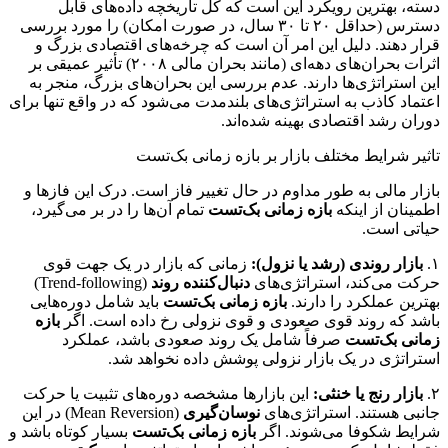
دسته، بهترین رویکرد این است که کل تاریخچه داده‌های قابل
دسترس (حداقل ۲۰ تا ۳۰ سال، در صورت امکان) را مورد بررسی
قرار دهند. دلیل این امر آن است که چرخه‌های اقتصادی بزرگ و
اثرات بحران‌های دهه‌ای (مانند بحران مالی ۲۰۰۸) تأثیر عمیقی بر
این استراتژی‌ها دارند. عدم بررسی این بحران‌های بزرگ، منجر به
اعتماد کاذب به استراتژی‌های بلندمدت می‌شود که در واقع تنها برای
دوران رشد اقتصادی بهینه شده‌اند.
تاثیر شرایط مختلف بازار بر بازه زمانی بک‌تست
بازار مالی به طور مداوم در حال تغییر فاز است. درک این فازها و
اطمینان از اینکه
بازه زمانی بک‌تست
تمام آن‌ها را در بر می‌گیرد،
حیاتی است.
۱.
بازار روندی (رشد یا نزول):
زمانی که بازار در یک جهت قوی
حرکت می‌کند، استراتژی‌های
دنبال‌کننده روند
(Trend-following)
بهترین عملکرد را دارند.
بازه زمانی بک‌تست
باید شامل دوره‌هایی
باشد که روند قوی صعودی و قوی نزولی رخ داده است. اگر
بازه
زمانی بک‌تست
صرفاً شامل یک روند صعودی باشد، عملکرد
استراتژی در یک بازار نزولی پوشش داده نخواهد شد.
۲.
بازار رنج یا خنثی:
این بازارها مشخصه دوره‌های تثبیت یا حرکت
جانبی هستند. استراتژی‌های
نوسان‌گیری
(Mean Reversion) در این
شرایط شکوفا می‌شوند. اگر
بازه زمانی بک‌تست
بسیار کوتاه باشد و