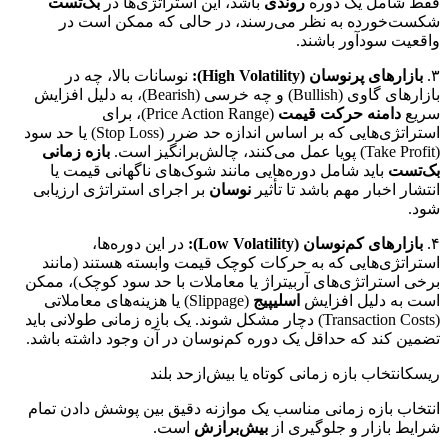
فقط شامل یک دوره
روندی
باشد، این استراتژی‌ها در
بک‌تست
شکست‌خورده به نظر می‌رسند، در حالی که ممکن است در
واقعیت سودآور باشند.
۳.
بازارهای پرنوسان (High Volatility):
نوسانات بالا، چه در
بازارهای گاوی (Bullish) و چه خرسی (Bearish)، به دلیل افزایش
سریع
دامنه حرکت قیمت
(Price Action Range)، برای
استراتژی‌هایی که بر اساس اندازه حد ضرر (Stop Loss) یا حد سود
(Take Profit) پویا عمل می‌کنند، چالش‌برانگیز است.
بازه زمانی
بک‌تست
باید شامل دوره‌هایی مانند شوک‌های ناگهانی قیمت یا
انتشار اخبار مهم باشد تا تأثیر
نوسان
بر اجرای استراتژی ارزیابی
شود.
۴.
بازارهای کم‌نوسان (Low Volatility):
در این دوره‌ها،
استراتژی‌هایی که به حرکات کوچک قیمت وابسته هستند (مانند
برخی استراتژی‌های آربیتراژ یا معاملات با حد سود کوچک)، ممکن
است به دلیل افزایش
اسلیپیج
(Slippage) یا هزینه‌های معاملاتی
(Transaction Costs) دچار مشکل شوند. یک بازه زمانی طولانی باید
تضمین کند که حداقل یک دوره کم‌نوسان در آن وجود داشته باشد.
ریسکانتخاب بازه زمانی کوتاه یا بیش‌ازحد بلند
انتخاب بازه زمانی مناسب یک موازنه دقیق بین پوشش دادن تمام
شرایط بازار و جلوگیری از
بیش‌برازش
است.