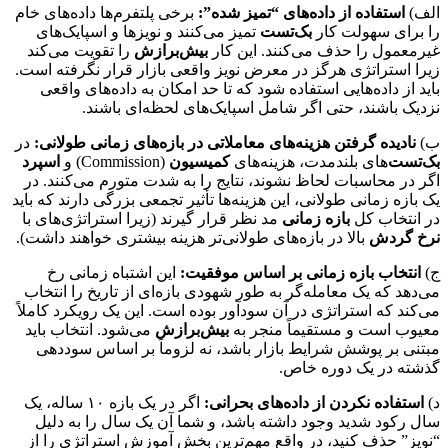
الف)
استفاده از داده‌های “تمیز شده”:
برخی پلتفرم‌ها داده‌های خام
را برای سهولت کار
بک‌تست
تمیز می‌کنند و نویزها و اسپایک‌های
غیرمعمول را حذف می‌کنند. این کار
بیش‌برازش
را تقویت می‌کند
زیرا استراتژی هرگز در معرض نویز واقعی بازار قرار نگرفته است.
باید از داده‌هایی استفاده شود که تا حد امکان به داده‌های واقعی
نزدیک باشند، حتی اگر شامل اسپایک‌های لحظه‌ای باشند.
ب)
نادیده گرفتن هزینه‌های معاملاتی در بازه‌های زمانی طولانی:
در
بک‌تست
‌های بلندمدت، هزینه‌های
کمیسیون
(Commission) و
اسپرد
اگر در محاسبات لحاظ نشوند، نتایج را به شدت متورم می‌کنند. در
یک بازه زمانی طولانی، این هزینه‌ها تأثیر تجمعی بزرگی دارند که باید
در انتخاب کل
بازه زمانی
مد نظر قرار گیرند (زیرا استراتژی‌های با
نرخ گردش
بالا در بازه‌های طولانی‌تر هزینه بیشتری خواهند داشت).
ج)
انتخاب بازه زمانی بر اساس موفقیت:
این اشتباه زمانی رخ
می‌دهد که یک معامله‌گر به طور شهودی بازه‌ای از تاریخ را انتخاب
می‌کند که استراتژی در آن سودآور بوده است. این یک رویکرد کاملاً
معیوب است و مستقیماً منجر به
بیش‌برازش
می‌شود. انتخاب باید
مبتنی بر پوشش شرایط بازار باشد، نه لزوماً بر اساس سوددهی
گذشته در یک دوره خاص.
د)
استفاده نکردن از داده‌های بحرانی:
اگر در یک بازه ۱۰ ساله، یک
سال رکود شدید وجود داشته باشد، و شما آن یک سال را به دلیل
“نویز” حذف کنید، در واقع مهم‌ترین بخش آموزش استراتژی را از