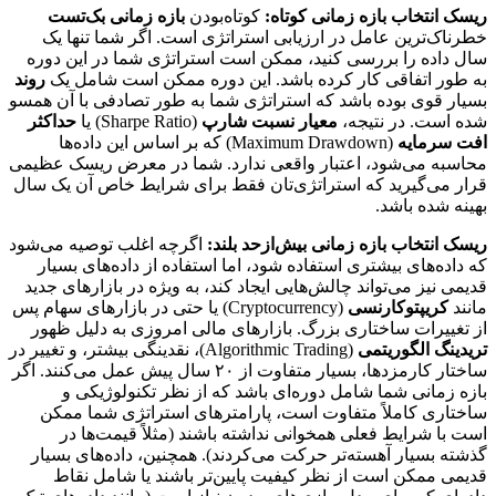
ریسک انتخاب بازه زمانی کوتاه:
کوتاه‌بودن
بازه زمانی بک‌تست
خطرناک‌ترین عامل در ارزیابی استراتژی است. اگر شما تنها یک
سال داده را بررسی کنید، ممکن است استراتژی شما در این دوره
به طور اتفاقی کار کرده باشد. این دوره ممکن است شامل یک
روند
بسیار قوی بوده باشد که استراتژی شما به طور تصادفی با آن همسو
شده است. در نتیجه،
معیار نسبت شارپ
(Sharpe Ratio) یا
حداکثر
افت سرمایه
(Maximum Drawdown) که بر اساس این داده‌ها
محاسبه می‌شود، اعتبار واقعی ندارد. شما در معرض ریسک عظیمی
قرار می‌گیرید که استراتژی‌تان فقط برای شرایط خاص آن یک سال
بهینه شده باشد.
ریسک انتخاب بازه زمانی بیش‌ازحد بلند:
اگرچه اغلب توصیه می‌شود
که داده‌های بیشتری استفاده شود، اما استفاده از داده‌های بسیار
قدیمی نیز می‌تواند چالش‌هایی ایجاد کند، به ویژه در بازارهای جدید
مانند
کریپتوکارنسی
(Cryptocurrency) یا حتی در بازارهای سهام پس
از تغییرات ساختاری بزرگ. بازارهای مالی امروزی به دلیل ظهور
تریدینگ الگوریتمی
(Algorithmic Trading)، نقدینگی بیشتر، و تغییر در
ساختار کارمزدها، بسیار متفاوت از ۲۰ سال پیش عمل می‌کنند. اگر
بازه زمانی شما شامل دوره‌ای باشد که از نظر تکنولوژیکی و
ساختاری کاملاً متفاوت است، پارامترهای استراتژی شما ممکن
است با شرایط فعلی همخوانی نداشته باشند (مثلاً قیمت‌ها در
گذشته بسیار آهسته‌تر حرکت می‌کردند). همچنین، داده‌های بسیار
قدیمی ممکن است از نظر کیفیت پایین‌تر باشند یا شامل نقاط