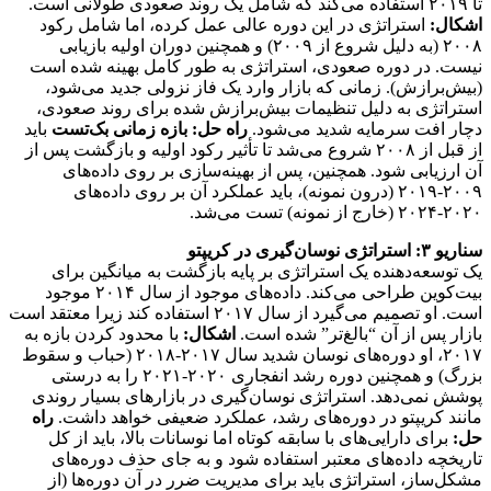
تا ۲۰۱۹ استفاده می‌کند که شامل یک روند صعودی طولانی است.
اشکال:
استراتژی در این دوره عالی عمل کرده، اما شامل رکود
۲۰۰۸ (به دلیل شروع از ۲۰۰۹) و همچنین دوران اولیه بازیابی
نیست. در دوره صعودی، استراتژی به طور کامل بهینه شده است
(بیش‌برازش). زمانی که بازار وارد یک فاز نزولی جدید می‌شود،
استراتژی به دلیل تنظیمات بیش‌برازش شده برای روند صعودی،
دچار افت سرمایه شدید می‌شود.
راه حل:
بازه زمانی بک‌تست
باید
از قبل از ۲۰۰۸ شروع می‌شد تا تأثیر رکود اولیه و بازگشت پس از
آن ارزیابی شود. همچنین، پس از بهینه‌سازی بر روی داده‌های
۲۰۰۹-۲۰۱۹ (درون نمونه)، باید عملکرد آن بر روی داده‌های
۲۰۲۰-۲۰۲۴ (خارج از نمونه) تست می‌شد.
سناریو ۳: استراتژی نوسان‌گیری در کریپتو
یک توسعه‌دهنده یک استراتژی بر پایه بازگشت به میانگین برای
بیت‌کوین طراحی می‌کند. داده‌های موجود از سال ۲۰۱۴ موجود
است. او تصمیم می‌گیرد از سال ۲۰۱۷ استفاده کند زیرا معتقد است
بازار پس از آن “بالغ‌تر” شده است.
اشکال:
با محدود کردن بازه به
۲۰۱۷، او دوره‌های نوسان شدید سال ۲۰۱۷-۲۰۱۸ (حباب و سقوط
بزرگ) و همچنین دوره رشد انفجاری ۲۰۲۰-۲۰۲۱ را به درستی
پوشش نمی‌دهد. استراتژی نوسان‌گیری در بازارهای بسیار روندی
مانند کریپتو در دوره‌های رشد، عملکرد ضعیفی خواهد داشت.
راه
حل:
برای دارایی‌های با سابقه کوتاه اما نوسانات بالا، باید از کل
تاریخچه داده‌های معتبر استفاده شود و به جای حذف دوره‌های
مشکل‌ساز، استراتژی باید برای مدیریت ضرر در آن دوره‌ها (از