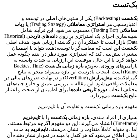
بک‌تست
بک‌تست
(Backtesting) یکی از ستون‌های اصلی در توسعه و
اعتبارسنجی هر
استراتژی معاملاتی
(Trading Strategy) یا
ربات
معاملاتی
(Trading Bot) محسوب می‌شود. این فرآیند شامل
شبیه‌سازی اجرای یک استراتژی بر روی
داده‌های تاریخی
(Historical
Data) بازار است تا عملکرد آن در گذشته ارزیابی شود. هدف اصلی
بک‌تست
این است که معامله‌گر یا توسعه‌دهنده بتواند با اطمینان
بیشتری پیش‌بینی کند که استراتژی مورد نظر در آینده چگونه عمل
خواهد کرد. با این حال، موفقیت این ارزیابی به شدت وابسته به
پارامترهای ورودی، به‌ویژه
بازه زمانی بک‌تست
(Backtest Time
Range) است. انتخاب نادرست این بازه می‌تواند منجر به نتایج
گمراه‌کننده،
بیش‌برازش
(Overfitting) و در نهایت ضررهای مالی در
معاملات واقعی شود. این مقاله به بررسی عمیق و جامع جنبه‌های
مختلف انتخاب
دوره تاریخی داده‌ها
برای اطمینان از صحت و اعتبار
نتایج
بک‌تست
می‌پردازد.
مفهوم بازه زمانی بک‌تست و تفاوت آن با تایم‌فریم
بسیاری از افراد مبتدی،
بازه زمانی بک‌تست
را با
تایم‌فریم
(Timeframe) اشتباه می‌گیرند؛ این دو مفهوم اگرچه مرتبط هستند،
اما دو مقوله کاملاً متفاوت را نشان می‌دهند.
تایم‌فریم
به مدت
زمانی اطلاق می‌شود که هر کندل یا میله در نمودار نشان‌دهنده آن