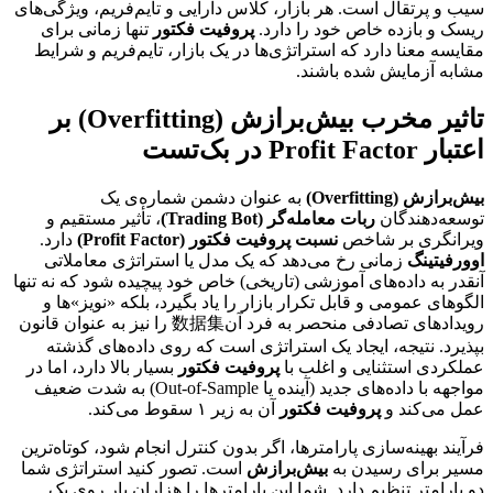
سیب و پرتقال است. هر بازار، کلاس دارایی و تایم‌فریم، ویژگی‌های
ریسک و بازده خاص خود را دارد.
پروفیت فکتور
تنها زمانی برای
مقایسه معنا دارد که استراتژی‌ها در یک بازار، تایم‌فریم و شرایط
مشابه آزمایش شده باشند.
تاثیر مخرب بیش‌برازش (Overfitting) بر
اعتبار Profit Factor در بک‌تست
بیش‌برازش (Overfitting)
به عنوان دشمن شماره‌ی یک
توسعه‌دهندگان
ربات معامله‌گر (Trading Bot)
، تأثیر مستقیم و
ویرانگری بر شاخص
نسبت پروفیت فکتور (Profit Factor)
دارد.
اوورفیتینگ
زمانی رخ می‌دهد که یک مدل یا استراتژی معاملاتی
آنقدر به داده‌های آموزشی (تاریخی) خاص خود پیچیده شود که نه تنها
الگوهای عمومی و قابل تکرار بازار را یاد بگیرد، بلکه «نویز»ها و
رویدادهای تصادفی منحصر به فرد آن数据集 را نیز به عنوان قانون
بپذیرد. نتیجه، ایجاد یک استراتژی است که روی داده‌های گذشته
عملکردی استثنایی و اغلب با
پروفیت فکتور
بسیار بالا دارد، اما در
مواجهه با داده‌های جدید (آینده یا Out-of-Sample) به شدت ضعیف
عمل می‌کند و
پروفیت فکتور
آن به زیر ۱ سقوط می‌کند.
فرآیند بهینه‌سازی پارامترها، اگر بدون کنترل انجام شود، کوتاه‌ترین
مسیر برای رسیدن به
بیش‌برازش
است. تصور کنید استراتژی شما
دو پارامتر تنظیم دارد. شما این پارامترها را هزاران بار روی یک