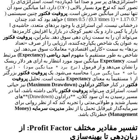
«استراتژی‌های پر سر و صدا اما کم‌بازده» است. استراتژی‌ای را
تصور کنید که
نرخ برد
بسیار بالایی (۷۰٪) دارد، اما میانگین سود آن
تنها نیمی از میانگین ضررش است.
پروفیت فکتور
چنین سیستمی (
0.7 \times 0.5 / (0.3 \times 1) = 1.17 ) خواهد بود که عدد چندان
درخشانی نیست. این استراتژی با وجود بردهای متعدد، حاشیه‌ی ا
بازار یا کمی دارد و یک تغییر کوچک در بازار یا افزایش کارمزدها
می‌تواند آن را به سمت زیان دهی سوق دهد. بنابراین،
پروفیت فکتور
به عنوان یک شاخص یکپارچه‌کننده، ارزیابی را از صرف «تعداد
بردها» به سمت «کارایی اقتصادی» معاملات سوق می‌دهد. این
شاخص به طور مستقیم با مفهوم
امید ریاضی (Expectancy)
مرتبط
است.
Expectancy
میانگین سود مورد انتظار به ازای هر دلار ریسک
را نشان می‌دهد و از فرمول
(نرخ برد * میانگین سود) - (نرخ
محاسبه می‌شود. یک
پروفیت فکتور
بزرگتر
باخت * میانگین ضرر)
از ۱ مستقیماً به معنای
Expectancy
مثبت است. تحلیل
پروفیت
فکتور
در کنار
حداکثر دراداون (Maximum Drawdown)
نیز حیاتی
است. استراتژی می‌تواند
پروفیت فکتور
بالایی داشته باشد، اما در
مسیر رسیدن به آن سود کلان، **دراداون (Drawdown)**‌های
بسیار شدید و طولانی‌مدتی را تجربه کند که از نظر روانی برای
سرمایه‌گذار غیرقابل تحمل یا از نظر
مدیریت سرمایه (Money
Management)
خطرناک باشد.
تفسیر مقادیر مختلف Profit Factor: از
زیان‌دهی تا بهینه‌سازی