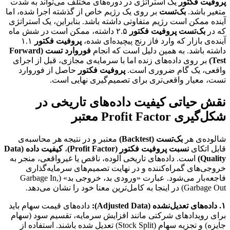
پروفیت فکتور
یک استراتژی در دوره‌های مختلف می‌تواند به شدت
متغیر باشد.
بک‌تست
بر روی یک رژیم خاص از گذشته اجرا شده، اما
آینده ممکن است رژیم متفاوتی داشته باشد. بنابراین، یک استراتژی
که در
بک‌تست
پروفیت فکتور
۲.۵ داشته، ممکن است در شش ماه
آینده‌ی بازار که وارد فاز رنج پیچیده‌ای شده،
پروفیت فکتور
۱.۱
داشته باشد. به همین دلیل است که انجام
فوروارد تست (Forward
Test)
بر روی داده‌های زنده اما با سرمایه‌ی مجازی، قبل از اجرای
واقعی، یک گام ضروری است.
پروفیت فکتور
حاصل از فوروارد
تست، معیار واقعی‌تری برای تصمیم‌گیری نهایی است.
نقش حیاتی کیفیت داده‌های تاریخی در
شکل‌گیری Profit Factor معتبر
شالوده‌ی هر
بک‌تست (Backtest)
معتبر و در نتیجه هر محاسبه‌ی
قابل اتکای
نسبت پروفیت فکتور (Profit Factor)
،
کیفیت داده (Data
Quality)
است. داده‌های تاریخی آلوده، ناقص یا غیرواقعی، منجر به
خروجی‌های گمراه‌کننده و در نهایت تصمیم‌های سرمایه‌گذاری
فاجعه‌بار می‌شود. عبارت «ورودی بد، خروجی بد» (Garbage In,
Garbage Out) در اینجا به کامل‌ترین معنا خود را نشان می‌دهد.
۱. داده‌های تعدیل‌نشده (Adjusted Data):
داده‌های قیمت سهام باید
برای رویدادهای شرکتی مانند افزایش سرمایه، تقسیم سود (سهام
جایزه) و تجزیه سهام (Stock Split) تعدیل شده باشند. استفاده از