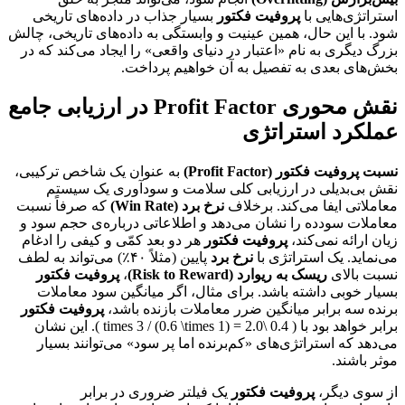
استراتژی‌هایی با
پروفیت فکتور
بسیار جذاب در داده‌های تاریخی
شود. با این حال، همین عینیت و وابستگی به داده‌های تاریخی، چالش
بزرگ دیگری به نام «اعتبار در دنیای واقعی» را ایجاد می‌کند که در
بخش‌های بعدی به تفصیل به آن خواهیم پرداخت.
نقش محوری Profit Factor در ارزیابی جامع
عملکرد استراتژی
نسبت پروفیت فکتور (Profit Factor)
به عنوان یک شاخص ترکیبی،
نقش بی‌بدیلی در ارزیابی کلی سلامت و سودآوری یک سیستم
معاملاتی ایفا می‌کند. برخلاف
نرخ برد (Win Rate)
که صرفاً نسبت
معاملات سودده را نشان می‌دهد و اطلاعاتی درباره‌ی حجم سود و
زیان ارائه نمی‌کند،
پروفیت فکتور
هر دو بعد کمّی و کیفی را ادغام
می‌نماید. یک استراتژی با
نرخ برد
پایین (مثلاً ۴۰٪) می‌تواند به لطف
نسبت بالای
ریسک به ریوارد (Risk to Reward)
،
پروفیت فکتور
بسیار خوبی داشته باشد. برای مثال، اگر میانگین سود معاملات
برنده سه برابر میانگین ضرر معاملات بازنده باشد،
پروفیت فکتور
برابر خواهد بود با ( 0.4 \times 3 / (0.6 \times 1) = 2.0 ). این نشان
می‌دهد که استراتژی‌های «کم‌برنده اما پر سود» می‌توانند بسیار
موثر باشند.
از سوی دیگر،
پروفیت فکتور
یک فیلتر ضروری در برابر