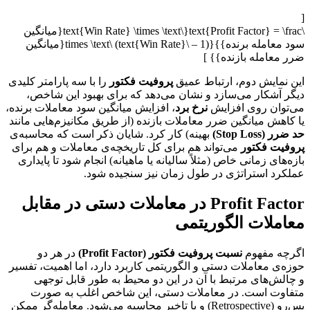
[
\text{Profit Factor} = \frac{\text{Win Rate} \times \text{میانگین
سود معامله برنده}}{(1 – \text{Win Rate}) \times \text{میانگین
ضرر معامله بازنده}} ]
این نمایش دوم، ارتباط عمیق
پروفیت فکتور
را با سه پارامتر کلیدی
دیگر آشکار می‌سازد و نشان می‌دهد که برای بهبود این شاخص،
می‌توان روی افزایش
نرخ برد
، افزایش میانگین سود معاملات برنده،
یا کاهش میانگین ضرر معاملات بازنده (از طریق مکانیزم‌هایی مانند
حد ضرر (Stop Loss)
بهینه) کار کرد. شایان ذکر است که محاسبه‌ی
پروفیت فکتور
می‌تواند هم برای کل تاریخچه‌ی معاملات و هم برای
بازه‌های زمانی خاص (مثلاً سالیانه یا ماهیانه) انجام شود تا پایداری
عملکرد استراتژی در طول زمان نیز سنجیده شود.
Profit Factor در معاملات دستی در مقابل
معاملات الگوریتمی
اگرچه مفهوم
نسبت پروفیت فکتور (Profit Factor)
در هر دو
حوزه‌ی معاملات دستی و الگوریتمی کاربرد دارد، اما اهمیت، تفسیر
و چالش‌های مرتبط با آن در این دو محیط به طور قابل توجهی
متفاوت است. در معاملات دستی، این شاخص اغلب به صورت
پس‌رو (Retrospective) و با تاخیر محاسبه می‌شود. معامله‌گر ممکن