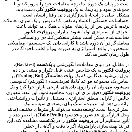
است در پایان یک دوره، دفترچه معاملات خود را مرور کند و با
جمع‌بندی سود و زیان‌ها، به یک
پروفیت فکتور
کلی دست یابد.
مشکل اصلی در اینجا، ناسازگاری ذاتی رفتار انسان است.
احساسات، خستگی، اعتماد به نفس کاذب پس از یک سری معاملات
برنده، یا ترس پس از زیان‌های متوالی، همگی می‌توانند باعث
انحراف از استراتژی اولیه شوند. بنابراین،
پروفیت فکتور
محاسبه‌شده ممکن است بیشتر منعکس‌کننده‌ی روانشناسی
معامله‌گر در آن دوره باشد تا کارایی ذاتی یک «سیستم» معاملاتی
مشخص. در واقع، استراتژی به صورت پویا و اغلب ناخودآگاه در
طول زمان تغییر می‌کند.
در مقابل، در دنیای معاملات الگوریتمی و
بک‌تست (Backtest)
،
پروفیت فکتور
به یک شاخص عینی، قابل تکرار و مبتنی بر داده
تبدیل می‌شود. هنگامی که یک
ربات معامله‌گر (Trading Bot)
بر
اساس یک مجموعه قواعد کاملاً تعریف‌شده (الگوریتم) کدنویسی
می‌شود، می‌توان آن را روی داده‌های تاریخی بازار اجرا کرد و یک
پروفیت فکتور
دقیق برای آن دوره محاسبه نمود. این عدد، معیاری
خالص از کارایی منطق استراتژی، مستقل از تأثیرات روانشناختی،
ارائه می‌دهد. این عینیت، سنگ بنای توسعه‌ی سیستماتیک
استراتژی‌ها است. توسعه‌دهنده می‌تواند پارامترهای مختلف (مانند
محل قرارگیری
حد ضرر
و
حد سود (Take Profit)
) را تغییر دهد و
تأثیر مستقیم آن بر
پروفیت فکتور
را در
بک‌تست
مشاهده کند. این
فرآیند بهینه‌سازی پارامترها، اگر با دقت و آگاهی از خطر
بیش‌برازش (Overfitting)
انجام شود، می‌تواند منجر به خلق