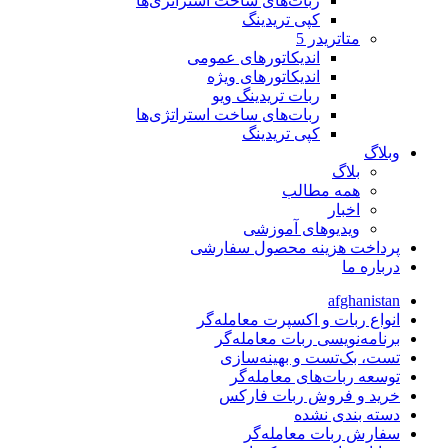
ربات‌های ساخت استراتژی‌ها
کپی تریدینگ
متاتريدر 5
اندیکاتورهای عمومی
اندیکاتورهای ویژه
ربات تریدینگ ویو
ربات‌های ساخت استراتژی‌ها
کپی تریدینگ
وبلاگ
بلاگ
همه مطالب
اخبار
ویدیوهای آموزشی
پرداخت هزینه محصول سفارشی
درباره ما
afghanistan
انواع ربات و اکسپرت معامله‌گر
برنامه‌نویسی ربات معامله‌گر
تست، بک‌تست و بهینه‌سازی
توسعه ربات‌های معامله‌گر
خرید و فروش ربات فارکس
دسته بندی نشده
سفارش ربات معامله‌گر