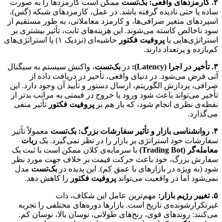
۲. کارمزدهای واقعی:
بک‌تست
ممکن است کارمزدها را به صورت
ساده یا حتی نادیده گرفته باشد. در عمل، کارمزدهای شبکه (گس)،
اسپردهای متغیر صرافی‌ها، و کارمزد معاملاتی، به طور مستقیم از
سود ناخالص کاسته می‌شوند. این هزینه‌های ثابت، تأثیر بیشتری بر
استراتژی‌هایی با
پروفیت فکتور
حاشیه‌ای (نزدیک ۱) یا استراتژی‌های
کم‌بازده و پرتعداد دارند.
۳. تأخیر در اجرا (Latency):
در
بک‌تست
، واکنش سیستم به سیگنال
آنی فرض می‌شود. در دنیای واقعی، تأخیر در دریافت داده از
صرافی، پردازش الگوریتم، ارسال دستور و تأیید آن وجود دارد. این
تأخیر می‌تواند باعث شود ورود یا خروج در قیمتی به مراتب بدتر از
نقطه‌ی نظری انجام شود، که باز هم بر
پروفیت فکتور
تأثیر منفی
می‌گذارد.
۴. روانشناسی بازار و تأثیر سفارشات بزرگ:
بک‌تست
معمولاً تأثیر
سفارشات خود استراتژی بر بازار را در نظر نمی‌گیرد. یک
ربات
معامله‌گر (Trading Bot)
با سرمایه‌ی کلان ممکن است با ثبت یک
سفارش بزرگ، خود باعث حرکت قیمت بر خلاف جهت مورد نظر
شود (به ویژه در بازارهای با عمق کم). این پدیده در
بک‌تست
مدل
نمی‌شود اما در واقعیت می‌تواند
پروفیت فکتور
را کاهش دهد.
۵. تغییر رژیم بازار:
مهم‌ترین عامل این شکاف، ذات
غیرتکرارشونده‌ی تاریخ است. بازارها دوره‌های مختلفی را تجربه
می‌کنند: روندهای قوی، رنج‌های طولانی، نوسان بالا، نوسان کم.