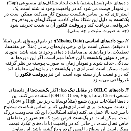
داده‌های خام (تعدیل‌نشده) باعث ایجاد شکاف‌های مصنوعی (Gap)
در نمودار قیمت می‌شود که در واقعیت وجود نداشته است. یک
استراتژی که بر اساس شکست سطوح کار می‌کند، ممکن است در
بک‌تست
به دلیل این شکاف‌های کاذب، سیگنال‌های ورود/خروج
غیرواقعی دریافت کند و
پروفیت فکتور
آن به شدت تحریف شود
(چه به صورت مثبت و چه منفی).
۲. نبود داده‌های اساسی (Missing Data):
در تایم‌فریم‌های پایین (مثلاً
۱ دقیقه)، ممکن است برای برخی بازه‌های زمانی (مثلاً آخر هفته‌ها،
تعطیلات، یا زمان‌های بی‌معامله) داده‌ای وجود نداشته باشد. نحوه‌ی
برخورد
موتور بک‌تست
با این خلأها مهم است. اگر این دوره‌ها به
سادگی حذف شوند و نمودار زمان به صورت پیوسته در نظر گرفته
شود، ممکن است استراتژی در
بک‌تست
در زمان‌هایی معامله کند
که در واقعیت بازار بسته بوده است. این نیز
پروفیت فکتور
را
غیرواقعی می‌سازد.
۳. داده‌های OHLC در مقابل تیک دیتا:
اکثر
بک‌تست
‌ها از داده‌های
شمعی (OHLC: Open, High, Low, Close) استفاده می‌کنند. این
داده‌ها اطلاعات درون شمع (مثلاً نوسانات ریز بین High و Low) را
از دست می‌دهند. برای استراتژی‌هایی که بر اساس شکست سطوح
با سرعت بالا عمل می‌کنند (مانند اسکالپ)، این یک محدودیت بزرگ
است. ممکن است در
بک‌تست
فرض شود که
حد ضرر
در نقطه‌ای
خاص فعال شده، در حالی که در واقعیت (با داده‌های تیک)، قیمت
ممکن است آن سطح را لمس کرده و بازگشته باشد. این تفاوت