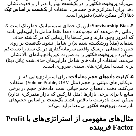
می‌تواند
پروفیت فکتور
را در
بک‌تست
بهتر یا بدتر از واقعیت نشان
دهد. برای استراتژی‌های حساس، استفاده از
بک‌تست بر اساس تیک
دیتا
(اگر ممکن باشد) دقیق‌تر است.
۴. Survivorship Bias:
این یک خطای سیستماتیک خطرناک است که
زمانی رخ می‌دهد که مجموعه داده‌ها فقط شامل دارایی‌هایی باشد
که امروز وجود دارند و شرکت‌ها یا ارزهایی که در گذشته حذف
شده‌اند (مثلاً ورشکسته شده‌اند) را شامل نشود.
بک‌تست
بر روی
چنین داده‌هایی، ریسک واقعی سرمایه‌گذاری در یک سبد را دست‌کم
می‌گیرد و
پروفیت فکتور
را به صورت غیرواقع‌بینانه‌ای بالا نشان
می‌دهد. استفاده از داده‌های شامل دارایی‌های حذف‌شده (پانل دیتا)
برای تست استراتژی‌های سبدی ضروری است.
۵. کیفیت داده‌های حجم معاملات:
برای استراتژی‌هایی که از
اندیکاتورهای مبتنی بر حجم (مثل Volume Profile, OBV) استفاده
می‌کنند، دقت داده‌های حجم حیاتی است. داده‌های حجم در برخی
منابع یا برای برخی بازارها (مثل فارکس که بازار متمرکزی ندارد)
ممکن است نادرست یا ناقص باشند.
بک‌تست
بر اساس حجم‌های
نادرست،
پروفیت فکتور
بی‌معنا تولید می‌کند.
مثال‌های مفهومی از استراتژی‌های با Profit
Factor فریبنده