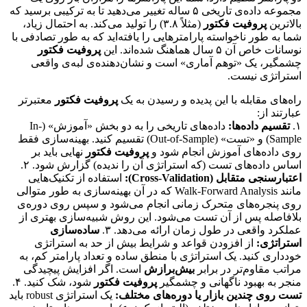
مجموعه داده‌ی تاریخی ۵ ساله تغییر می‌دهید تا به ترکیبی برسید که
بالاترین
پروفیت فکتور
(مثلاً ۳.۸) را تولید می‌کند. به احتمال زیاد،
شما به طور ناخواسته پارامترهایی را یافته‌اید که به طور تصادفی با
نوسانات خاص آن ۵ سال هماهنگ شده‌اند. این
پروفیت فکتور
چشمگیر، یک «توهم آماری» است و نشان‌دهنده‌ی لبه‌ی واقعی
استراتژی نیست.
راه‌های مقابله با این پدیده و رسیدن به یک
پروفیت فکتور
معتبرتر
عبارتند از:
۱.
تقسیم داده‌ها:
داده‌های تاریخی را به دو بخش «آموزش» (In-
Sample) و «تست» (Out-of-Sample) تقسیم کنید. بهینه‌سازی فقط
روی داده‌های آموزش انجام شود و
پروفیت فکتور
نهایی باید بر
اساس داده‌های تست (که استراتژی آن را ندیده) گزارش شود. ۲.
اعتبارسنجی متقابل (Cross-Validation):
استفاده از تکنیک‌هایی
مانند Walk-Forward Analysis که در آن بهینه‌سازی به طور متوالی
روی پنجره‌های متحرک زمانی انجام می‌شود و سپس روی دوره‌ی
بلافاصله پس از آن تست می‌شود. این روش شبیه‌سازی بهتری از
عملکرد واقعی در طول زمان ارائه می‌دهد. ۳.
ساده‌سازی
استراتژی:
از افزودن قواعد و شرایط بیش از حد به استراتژی
خودداری کنید. یک استراتژی با منطق ساده و تعداد پارامتر کم، به
مراتب مقاوم‌تر در برابر
بیش‌برازش
است. اگر افزایش پیچیدگی
منجر به بهبود ناگهانی و چشمگیر
پروفیت فکتور
شود، شک کنید. ۴.
تست روی چندین بازار یا دوره‌های مختلف:
یک استراتژی robust باید