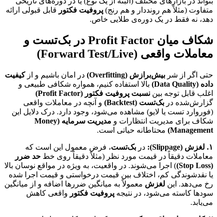
بتواند در بازارهای مختلف (البته از یک نوع) یا در دوره‌های تاریخی
متفاوت (مثلاً هم رونددار و هم رنج)
پروفیت فکتور
قابل قبولی ارائه
دهد، نه فقط در یک دوره‌ی طلایی خاص.
شکاف میان Profit Factor در بک‌تست و
معاملات واقعی (Forward Test/Live)
حتی اگر از شر
بیش‌برازش (Overfitting)
در امان باشیم و از
کیفیت
داده (Data Quality)
بالا استفاده کنیم، همواره شکافی طبیعی و
اغلب قابل توجه بین
نسبت پروفیت فکتور (Profit Factor)
گزارش‌شده در
بک‌تست (Backtest)
و آنچه در معاملات واقعی
(فوروارد تست یا لایو) مشاهده می‌شود، وجود دارد. درک دلایل این
شکاف برای مدیریت انتظارات و
مدیریت سرمایه (Money
Management)
محتاطانه حیاتی است.
۱. لغزش (Slippage):
در
بک‌تست
، فرض معمول این است که
معاملات دقیقاً در قیمت مورد نظر (مثلاً دقیقاً روی خط
حد ضرر
(Stop Loss)
) اجرا می‌شوند. در واقعیت، به ویژه در مواقع نوسان بالا
یا نقدشوندگی کم، اختلاف بین قیمت درخواستی و قیمت اجرا شده
رخ می‌دهد. این
لغزش
معمولاً به میانگین ضررها اضافه و از میانگین
سودها کاسته می‌شود، در نتیجه
پروفیت فکتور
واقعی کاهش
می‌یابد.