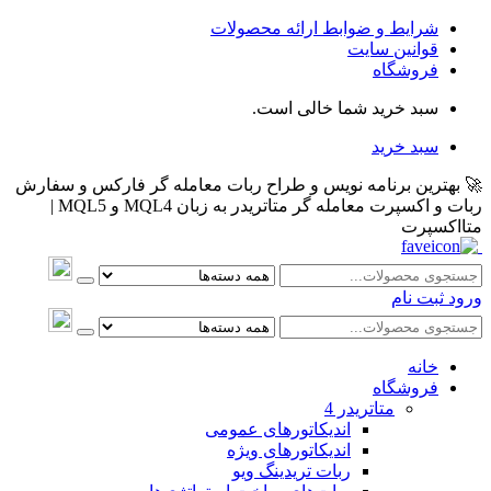
شرایط و ضوابط ارائه محصولات
قوانین سایت
فروشگاه
سبد خرید شما خالی است.
سبد خرید
🚀 بهترین برنامه نویس و طراح ربات معامله گر فارکس و سفارش
ربات و اکسپرت معامله گر متاتریدر به زبان MQL4 و MQL5 |
متااکسپرت
ورود
ثبت نام
خانه
فروشگاه
متاتريدر 4
اندیکاتورهای عمومی
اندیکاتورهای ویژه
ربات تریدینگ ویو