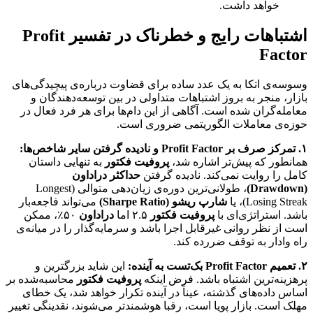
خواهد داشت.
اشتباهات رایج و خطرناک در تفسیر Profit
Factor
وسوسه‌ی اتکا به یک عدد ساده برای قضاوت درباره‌ی پیچیدگی‌های
بازار، منجر به بروز اشتباهات متداولی در بین توسعه‌دهندگان و
معامله‌گران شده است. آگاهی از این دام‌ها برای هر فرد فعال در
حوزه‌ی معاملات الگوریتمی ضروری است.
۱. تمرکز صرف بر Profit Factor و نادیده گرفتن سایر شاخص‌ها:
همانطور که پیش‌تر اشاره شد،
پروفیت فکتور
به تنهایی داستان
کامل را روایت نمی‌کند. نادیده گرفتن
حداکثر دراداون
(Drawdown)
، طولانی‌ترین دوره‌ی زیان‌دهی متوالی (Longest
Losing Streak)، یا
شارپ ریشو (Sharpe Ratio)
می‌تواند فاجعه‌بار
باشد. استراتژی‌ای با
پروفیت فکتور
۲.۵ اما
دراداون
۵۰٪، ممکن
است از نظر روانی غیرقابل اجرا باشد و سرمایه‌گذار را در میانه‌ی
راه وادار به توقف ضررده کند.
۲. تعمیم Profit Factor بک‌تست به آینده:
این شاید بزرگترین و
پرهزینه‌ترین اشتباه باشد. فرض اینکه
پروفیت فکتور
محاسبه‌شده بر
اساس داده‌های گذشته، عیناً در آینده تکرار خواهد شد، یک خطای
مهلک است. بازار پویا است، رقبا هوشمندتر می‌شوند، نقدینگی تغییر