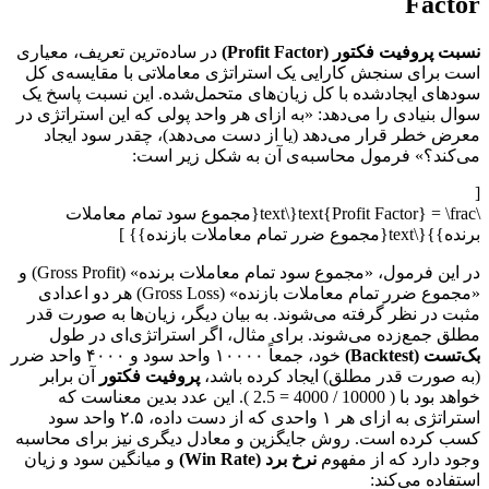
Factor
نسبت پروفیت فکتور (Profit Factor)
در ساده‌ترین تعریف، معیاری
است برای سنجش کارایی یک استراتژی معاملاتی با مقایسه‌ی کل
سودهای ایجادشده با کل زیان‌های متحمل‌شده. این نسبت پاسخ یک
سوال بنیادی را می‌دهد: «به ازای هر واحد پولی که این استراتژی در
معرض خطر قرار می‌دهد (یا از دست می‌دهد)، چقدر سود ایجاد
می‌کند؟» فرمول محاسبه‌ی آن به شکل زیر است:
[
\text{Profit Factor} = \frac{\text{مجموع سود تمام معاملات
برنده}}{\text{مجموع ضرر تمام معاملات بازنده}} ]
در این فرمول، «مجموع سود تمام معاملات برنده» (Gross Profit) و
«مجموع ضرر تمام معاملات بازنده» (Gross Loss) هر دو اعدادی
مثبت در نظر گرفته می‌شوند. به بیان دیگر، زیان‌ها به صورت قدر
مطلق جمع‌زده می‌شوند. برای مثال، اگر استراتژی‌ای در طول
بک‌تست (Backtest)
خود، جمعاً ۱۰۰۰۰ واحد سود و ۴۰۰۰ واحد ضرر
(به صورت قدر مطلق) ایجاد کرده باشد،
پروفیت فکتور
آن برابر
خواهد بود با ( 10000 / 4000 = 2.5 ). این عدد بدین معناست که
استراتژی به ازای هر ۱ واحدی که از دست داده، ۲.۵ واحد سود
کسب کرده است. روش جایگزین و معادل دیگری نیز برای محاسبه
وجود دارد که از مفهوم
نرخ برد (Win Rate)
و میانگین سود و زیان
استفاده می‌کند: