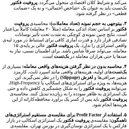
می‌کند و شرایط کلان اقتصادی متحول می‌گردد.
پروفیت فکتور
بک‌تست باید به عنوان یک «شاخص احتمالی» و نه یک «ضمانت
قطعی» در نظر گرفته شود.
۳. بیتوجهی به حجم نمونه (تعداد معاملات):
محاسبه‌ی
پروفیت
فکتور
بر اساس تعداد اندکی معامله (مثلاً ۲۰ معامله) کاملاً بی‌اعتبار
است. نتایج چنین نمونه‌ی کوچکی به شدت تحت تأثیر نوسانات
تصادفی قرار دارد و قدرت آماری کافی برای استنباط در مورد لبه‌ی
واقعی استراتژی را ندارد. یک
پروفیت فکتور
عالی بر پایه‌ی ۱۵
معامله، می‌تواند صرفاً شانس باشد. برای اطمینان نسبی، نیاز به
صدها یا حتی هزاران معامله در
بک‌تست
است.
۴. محاسبه بدون در نظر گرفتن هزینه‌های واقعی معامله:
بسیاری از
بک‌تست
‌های اولیه، هزینه‌های واقعی مانند اسپرد ثابت، کارمزد
متغیر صرافی‌ها و
لغزش (Slippage)
را در نظر نمی‌گیرند. این
هزینه‌ها، به ویژه برای استراتژی‌های اسکالپ یا High-Frequency،
می‌توانند
پروفیت فکتور
را به شکل چشمگیری کاهش داده و حتی
یک استراتژی به ظاهر سودده را به زیان‌ده تبدیل کنند. محاسبه‌ی
پروفیت فکتور
باید پس از کسر یک برآورد محافظه‌کارانه از این
هزینه‌ها انجام شود.
۵. استفاده از Profit Factor برای مقایسه‌ی مستقیم استراتژی‌های
ناهمگون:
مقایسه‌ی
پروفیت فکتور
یک استراتژی اسکالپ در بازار
فارکس با یک استراتژی نوسان‌گیری در بورس تهران، مقایسه‌ی