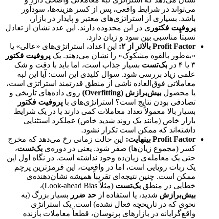
می‌تواند در شرایط واقعی، پس از کسر هزینه‌ها، سودآور
باشد. بسیاری از استراتژی‌های معتبر و پایدار در بازار،
پروفیت فکتور
ی در این محدوده دارند. این عدد نشان از تعادل
نسبتاً مناسبی بین سود و زیان دارد.
Profit Factor بالاتر از ۲:
این اعداد، استراتژی‌های «عالی» یا
«به‌طور بالقوه مشکوک» را نشان می‌دهند. یک
پروفیت فکتور
۳ یا ۴ در
بک‌تست
بسیار جذاب است، اما باید با دقت و شک
علمی زیاد بررسی شود. سوال کلیدی این است: آیا این لبه
معاملاتی فوق‌العاده ناشی از منطق قدرتمند استراتژی است،
یا محصول
بیش‌برازش (Overfitting)
روی داده‌های تاریخی و
تصادفی بودن نتایج است؟ استراتژی‌های با
پروفیت فکتور
بسیار بالا معمولاً تعداد معاملات کمی دارند یا در یک شرایط
بازار خاص (مانند یک روند شدید خاص) عملکرد استثنایی
داشته‌اند که ممکن است تکرار نشود.
Profit Factor بینهایت:
این حالت زمانی رخ می‌دهد که مخرج
کسر (مجموع زیان‌ها) صفر شود. یعنی در دوره‌ی
بک‌تست
،
حتی یک معامله‌ی زیان‌ده وجود نداشته است. در نگاه اول این
یک ربات رویایی است، اما در واقعیت، این قرمزترین پرچم
ممکن است. چنین نتیجه‌ای تقریباً همیشه نشان‌دهنده‌ی
خطایی در منطق
بک‌تست
(مثلاً Look-ahead Bias)،
بیش‌برازش
شدید، یا استفاده از
حد ضرر
بسیار بزرگ (به
نحوی که در تاریخچه فعال نشده) است. یک استراتژی
واقع‌گرایانه در بازارهای پرنوسان، قطعاً معاملات بازنده