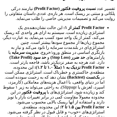
تفسیر عدد
نسبت پروفیت فکتور (Profit Factor)
نیازمند درکی
پلکانی و مبتنی بر ریسک است. هر بازه‌ی عددی داستان متفاوتی را
روایت می‌کند و تصمیمات مدیریتی خاصی را طلب می‌نماید.
Profit Factor کمتر از ۱:
این حالت نشان‌دهنده‌ی یک
استراتژی زیان‌ده است. سیستم به ازای هر واحدی که ریسک
می‌کند، کمتر از یک واحد سود کسب می‌نماید. به عبارت دیگر،
مجموع زیان‌ها از مجموع سودها بیشتر است. چنین
استراتژی‌ای در بلندمدت سرمایه را نابود می‌کند و نیاز به
بازنگری اساسی در منطق ورود/خروج،
مدیریت سرمایه
یا
پارامترهای
حد ضرر (Stop Loss)
و
حد سود (Take Profit)
دارد. عدد هرچه به صفر نزدیک‌تر باشد، فاجعه بارتر است.
Profit Factor نزدیک به ۱ (مثلاً ۱.۰ تا ۱.۲):
این محدوده،
منطقه‌ی خاکستری و خطرناک است. استراتژی ممکن است
در
بک‌تست (Backtest)
نشان دهد که به زحمت سودده است.
اما در دنیای واقعی، با اعمال هزینه‌های معاملاتی (کارمزد،
اسپرد، لغزش یا Slippage)، به راحتی می‌تواند به زیر ۱ سقوط
کند و زیان‌ده شود. استراتژی‌های با
پروفیت فکتور
در این
محدوده معمولاً مقاومت کمی در برابر تغییرات بازار یا نویز
دارند و استفاده از آنها ریسک بالایی محسوب می‌شود.
Profit Factor بین ۱.۵ تا ۲:
این محدوده، منطقه‌ی
استراتژی‌های «خوب» و قابل قبول در نظر گرفته می‌شود.
نشان می‌دهد که استراتژی لبه معاملاتی واضحی دارد و