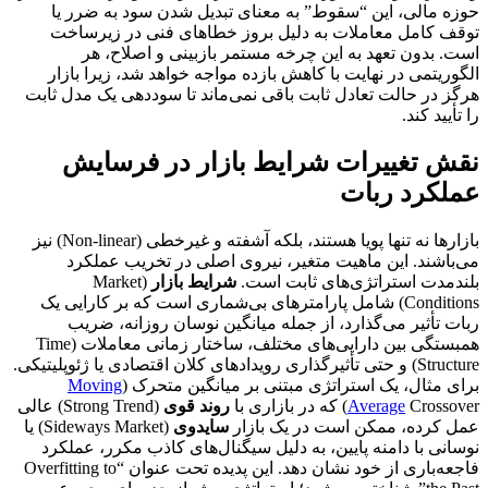
حوزه مالی، این “سقوط” به معنای تبدیل شدن سود به ضرر یا
توقف کامل معاملات به دلیل بروز خطاهای فنی در زیرساخت
است. بدون تعهد به این چرخه مستمر بازبینی و اصلاح، هر
الگوریتمی در نهایت با کاهش بازده مواجه خواهد شد، زیرا بازار
هرگز در حالت تعادل ثابت باقی نمی‌ماند تا سوددهی یک مدل ثابت
را تأیید کند.
نقش تغییرات شرایط بازار در فرسایش
عملکرد ربات
بازارها نه تنها پویا هستند، بلکه آشفته و غیرخطی (Non-linear) نیز
می‌باشند. این ماهیت متغیر، نیروی اصلی در تخریب عملکرد
بلندمدت استراتژی‌های ثابت است.
شرایط بازار
(Market
Conditions) شامل پارامترهای بی‌شماری است که بر کارایی یک
ربات تأثیر می‌گذارد، از جمله میانگین نوسان روزانه، ضریب
همبستگی بین دارایی‌های مختلف، ساختار زمانی معاملات (Time
Structure) و حتی تأثیرگذاری رویدادهای کلان اقتصادی یا ژئوپلیتیکی.
برای مثال، یک استراتژی مبتنی بر میانگین متحرک (
Moving
Crossover) که در بازاری با
Average
روند قوی
(Strong Trend) عالی
عمل کرده، ممکن است در یک بازار
سایدوی
(Sideways Market) یا
نوسانی با دامنه پایین، به دلیل سیگنال‌های کاذب مکرر، عملکرد
فاجعه‌باری از خود نشان دهد. این پدیده تحت عنوان “Overfitting to