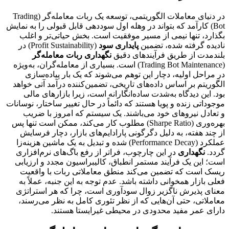
در دنیای معاملات الگوریتمی، توسعه یک ربات معامله‌گر (Trading
Bot) کارآمد که بتواند در وهله اول سوددهی قابل قبولی را به نمایش
بگذارد، تنها نیمی از مسیر موفقیت است. بخش حیاتی‌تر و اغلب
نادیده گرفته شده، تضمین
پایداری سود
(Profit Sustainability) در
بلندمدت از طریق فرآیندهای دقیق
نگهداری ربات معامله‌گر
(Trading Bot Maintenance) است. بسیاری از معامله‌گران، به‌ویژه
در مراحل اولیه، دچار این توهم می‌شوند که یک بار پیاده‌سازی
الگوریتم بر اساس داده‌های تاریخی، تضمین‌کننده درآمد آتی خواهد
بود. این دیدگاه به‌شدت ساده‌انگارانه است، زیرا بازارهای مالی
موجوداتی زنده و پویا هستند که دائماً در حال تغییر ساختار، نوسانات
و تعادل نیروهای خود می‌باشند. یک سیستم که امروز با ضریب
بهره‌وری (Sharpe Ratio) مطلوب کار می‌کند، ممکن است تنها پس
از چند هفته، به دلیل دگرگونی پارادایم‌های بازار، دچار فرسایش
عملکرد (Performance Decay) شده و تبدیل به یک ماشین هزینه‌زا
گردد.
نگهداری
در این چارچوب، فراتر از رفع باگ‌های نرم‌افزاری
است؛ این یک فرآیند مستمر انطباق، کالیبراسیون مجدد و ارزیابی
ریسک است که تضمین می‌کند منطق معاملاتی ربات با واقعیت
فعلی بازار همخوانی داشته باشد. عدم توجه به این جنبه، عملاً به
معنای پذیرش ناگزیر زوال سودآوری است، چرا که هر استراتژی
معاملاتی، حتی آن‌هایی که از نظر تئوری کامل به نظر می‌رسند،
دارای عمر مفید محدودی در محیطی غیرایستا هستند.