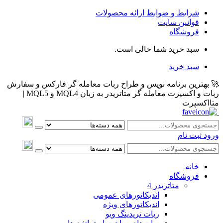
شرایط و ضوابط ارائه محصولات
قوانین سایت
فروشگاه
سبد خرید شما خالی است.
سبد خرید
🚀 بهترین برنامه نویس و طراح ربات معامله گر فارکس و سفارش
ربات و اکسپرت معامله گر متاتریدر به زبان MQL4 و MQL5 |
متااکسپرت
ورود
ثبت نام
خانه
فروشگاه
متاتريدر 4
اندیکاتورهای عمومی
اندیکاتورهای ویژه
ربات تریدینگ ویو