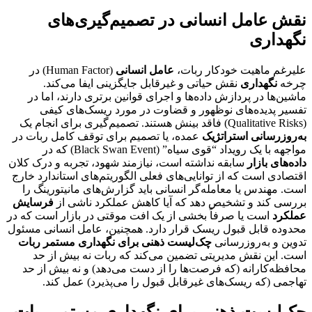
نقش عامل انسانی در تصمیم‌گیری‌های
نگهداری
علیرغم ماهیت خودکار ربات،
عامل انسانی
(Human Factor) در
چرخه
نگهداری
نقش حیاتی و غیرقابل جایگزینی ایفا می‌کند.
ماشین‌ها در پردازش داده‌ها و اجرای قوانین برتری دارند، اما در
تفسیر پدیده‌های نوظهور و قضاوت در مورد ریسک‌های کیفی
(Qualitative Risks) فاقد بینش هستند. تصمیم‌گیری برای انجام یک
به‌روزرسانی استراتژیک
عمده، یا تصمیم برای توقف کامل ربات در
مواجهه با یک رویداد “قوی سیاه” (Black Swan Event) که در
داده‌های بازار
سابقه نداشته است، نیازمند شهود، تجربه و درک کلان
اقتصادی است که از توانایی‌های فعلی الگوریتم‌های استاندارد خارج
است. مهندس یا معامله‌گر انسانی باید گزارش‌های مانیتورینگ را
بررسی کند و تشخیص دهد که آیا کاهش عملکرد ناشی از
فرسایش
عملکرد
است یا صرفاً بخشی از یک افت موقتی در بازار است که در
محدوده قابل قبول ریسک قرار دارد. همچنین، عامل انسانی مسئول
تدوین و به‌روزرسانی
چک‌لیست ذهنی برای نگهداری مستمر ربات
است. این نقش مدیریتی تضمین می‌کند که ربات نه بیش از حد
محافظه‌کارانه (که فرصت‌ها را از دست می‌دهد) و نه بیش از حد
تهاجمی (که ریسک‌های غیرقابل قبول را می‌پذیرد) عمل کند.