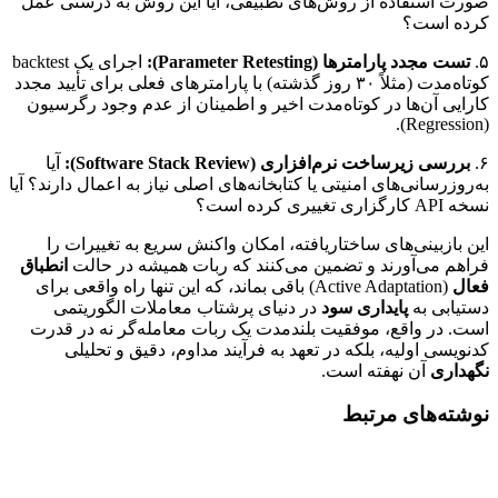
صورت استفاده از روش‌های تطبیقی، آیا این روش به درستی عمل
کرده است؟
۵.
تست مجدد پارامترها (Parameter Retesting):
اجرای یک backtest
کوتاه‌مدت (مثلاً ۳۰ روز گذشته) با پارامترهای فعلی برای تأیید مجدد
کارایی آن‌ها در کوتاه‌مدت اخیر و اطمینان از عدم وجود رگرسیون
(Regression).
۶.
بررسی زیرساخت نرم‌افزاری (Software Stack Review):
آیا
به‌روزرسانی‌های امنیتی یا کتابخانه‌های اصلی نیاز به اعمال دارند؟ آیا
نسخه API کارگزاری تغییری کرده است؟
این بازبینی‌های ساختاریافته، امکان واکنش سریع به تغییرات را
فراهم می‌آورند و تضمین می‌کنند که ربات همیشه در حالت
انطباق
فعال
(Active Adaptation) باقی بماند، که این تنها راه واقعی برای
دستیابی به
پایداری سود
در دنیای پرشتاب معاملات الگوریتمی
است. در واقع، موفقیت بلندمدت یک ربات معامله‌گر نه در قدرت
کدنویسی اولیه، بلکه در تعهد به فرآیند مداوم، دقیق و تحلیلی
نگهداری
آن نهفته است.
نوشته‌های مرتبط