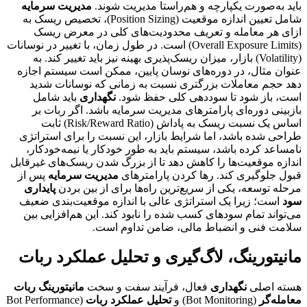
باید به‌صورت یکپارچه و هم‌راستا مدیریت شوند.
مدیریت سرمایه
شامل تعیین اندازه موقعیت (Position Sizing)، تخصیص ریسک به
ازای هر معامله و تعریف محدودیت‌های کلی در معرض ریسک
(Overall Exposure Limits) است. در طول زمان، با تغییر در نوسانات
(Volatility) بازار، میزان ریسک‌پذیری بهینه نیز باید تغییر کند. به
عنوان مثال، در دوره‌های نوسان پایین، ممکن است سیستم اجازه
دهد حجم معاملات بزرگتری نسبت به زمانی که نوسانات شدید
است، باز شود تا سوددهی کلی حفظ شود.
نگهداری
باید شامل
بازبینی دوره‌ای پارامترهای مدیریت سرمایه باشد. اگر ربات بر
اساس یک نسبت ریسک به پاداش (Risk/Reward Ratio) ثابت
طراحی شده باشد، اما شرایط بازار، این نسبت را برای استراتژی
نامساعد کرده باشد، سیستم باید به طور خودکار یا نیمه‌خودکار،
اندازه موقعیت‌ها را کاهش دهد تا از بزرگ شدن ریسک‌های غیرقابل
قبول جلوگیری کند. رها کردن پارامترهای
مدیریت سرمایه
پس از
مرحله توسعه، یکی از سریع‌ترین راه‌ها برای از بین بردن
پایداری
سود
است؛ زیرا یک استراتژی عالی با اندازه موقعیت‌بندی ضعیف
می‌تواند تمام سودهای کسب شده را نابود کند. این هم‌افزایی بین
سلامت فنی و انضباط مالی، ضامن تداوم است.
مانیتورینگ، لاگ‌گیری و تحلیل عملکرد ربات
هسته اصلی
نگهداری
فعال، فرآیند سفت و سخت
مانیتورینگ ربات
معامله‌گر
(Bot Monitoring) و
تحلیل عملکرد ربات
(Bot Performance