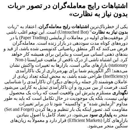
اشتباهات رایج معامله‌گران در تصور «ربات
بدون نیاز به نظارت»
یکی از خطرناک‌ترین
اشتباهات رایج معامله‌گران
، اعتقاد به “ربات
بدون نیاز به نظارت
” (Untouched Bot) است. این توهم اغلب ناشی
از موفقیت‌های اولیه در معاملات آزمایشی (Paper Trading) یا در
دوره‌های کوتاه مدت سوددهی در بازار زنده است. معامله‌گران
فرض می‌کنند که اگر منطق ریاضیاتی کدنویسی شده باشد، از قید و
بندهای ذهنی انسانی مبراست و بنابراین برای همیشه کار خواهد
کرد. این اشتباه ناشی از درک ناقص از ماهیت غیرایستا (Non-
stationary) بازارهای مالی است. بازارها به تغییرات واکنش نشان
می‌دهند؛ اگر الگوریتم شما برای بهره‌برداری از یک ناکارآمدی
(Inefficiency) طراحی شده باشد، به محض اینکه تعداد زیادی از
عاملان هوشمند (از جمله ربات‌های دیگر) آن ناکارآمدی را شناسایی
کنند، فرصت از بین می‌رود و آن ناکارآمدی تبدیل به کارایی می‌شود.
نگهداری
مستلزم پذیرش این واقعیت است که ربات یک محصول
نهایی نیست، بلکه یک موجودیت در حال تکامل است که باید به طور
مداوم “آزمایش شده” و “واکسینه” شود تا در برابر تغییرات
مقاومت کند. تصور اینکه یک بار تنظیم و رها کردن (Set and Forget)
منجر به
پایداری سود
می‌شود، در تضاد کامل با اصول بنیادین
بازارهای کارا (Efficient Markets) قرار دارد و معمولاً به زیان‌های
سنگین منجر می‌شود.