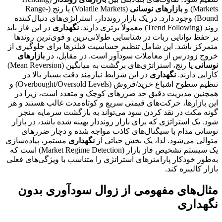
Markets) و
بازارهای نوسانی
(Volatile Markets) یا رنج (Range-
Bound) وجود دارد. در یک بازار رونددار، استراتژی‌های دنبال‌کننده
روند (Trend Following) معمولاً برتری دارند.
نگهداری
در این فاز باید
بر حفظ توانایی ربات در شناسایی طولانی‌ترین و قوی‌ترین روندها
متمرکز باشد. این شامل تنظیم حساسیت فیلترها برای جلوگیری از
خروج زودرس از معاملات سودآور است. در مقابل، در
بازارهای
نوسانی
یا رنج، استراتژی‌های برگشت به میانگین (Mean Reversion)
کارایی دارند.
نگهداری
در این شرایط نیازمند دقت بسیار بالا در
تنظیم سطوح اشباع خرید/فروش (Overbought/Oversold Levels) و
همچنین مدیریت دقیق حد ضرر‌های کوچک و متعدد است، زیرا در
این بازارها، حرکت‌های قیمتی سریع و کوتاه‌مدت غالب هستند و هر
گونه مکث در نقد کردن سود می‌تواند به بازگشت سرمایه منجر
شود. یک استراتژی که برای بازار رونددار بهینه شده باشد، در بازار
نوسانی مدام با سیگنال‌های کاذب مواجه شده و دچار ضررهای
متوالی می‌شود. لذا، یک بخش حیاتی از
نگهداری
مستمر، پیاده‌سازی
یک سیستم تشخیص فاز بازار (Market Regime Detection) است که
به‌طور خودکار پارامترهای استراتژی را متناسب با ویژگی‌های فعلی
بازار کالیبره کند.
مثال‌های مفهومی از زوال سودآوری بدون
نگهداری