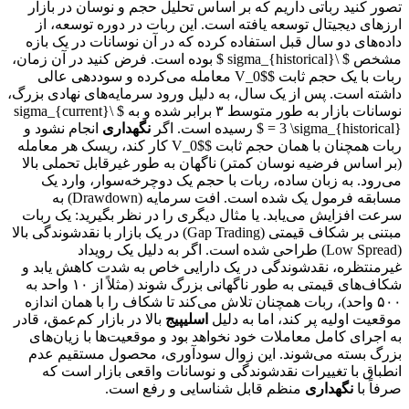
تصور کنید رباتی داریم که بر اساس تحلیل حجم و نوسان در بازار
ارزهای دیجیتال توسعه یافته است. این ربات در دوره توسعه، از
داده‌های دو سال قبل استفاده کرده که در آن نوسانات در یک بازه
مشخص $ \sigma_{historical} $ بوده است. فرض کنید در آن زمان،
ربات با یک حجم ثابت $V_0$ معامله می‌کرده و سوددهی عالی
داشته است. پس از یک سال، به دلیل ورود سرمایه‌های نهادی بزرگ،
نوسانات بازار به طور متوسط ۳ برابر شده و به $ \sigma_{current}
= 3 \sigma_{historical} $ رسیده است. اگر
نگهداری
انجام نشود و
ربات همچنان با همان حجم ثابت $V_0$ کار کند، ریسک هر معامله
(بر اساس فرضیه نوسان کمتر) ناگهان به طور غیرقابل تحملی بالا
می‌رود. به زبان ساده، ربات با حجم یک دوچرخه‌سوار، وارد یک
مسابقه فرمول یک شده است. افت سرمایه (Drawdown) به
سرعت افزایش می‌یابد. یا مثال دیگری را در نظر بگیرید: یک ربات
مبتنی بر شکاف قیمتی (Gap Trading) در یک بازار با نقدشوندگی بالا
(Low Spread) طراحی شده است. اگر به دلیل یک رویداد
غیرمنتظره، نقدشوندگی در یک دارایی خاص به شدت کاهش یابد و
شکاف‌های قیمتی به طور ناگهانی بزرگ شوند (مثلاً از ۱۰ واحد به
۵۰۰ واحد)، ربات همچنان تلاش می‌کند تا شکاف را با همان اندازه
موقعیت اولیه پر کند، اما به دلیل
اسلیپیج
بالا در بازار کم‌عمق، قادر
به اجرای کامل معاملات خود نخواهد بود و موقعیت‌ها با زیان‌های
بزرگ بسته می‌شوند. این زوال سودآوری، محصول مستقیم عدم
انطباق با تغییرات نقدشوندگی و نوسانات واقعی بازار است که
صرفاً با
نگهداری
منظم قابل شناسایی و رفع است.