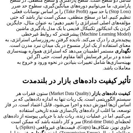
شامل دو سطح است: سطح پارامتری و سطح منطقی. در سطح
پارامتری، ما می‌توانیم دوره‌های میانگین‌گیری، سطوح حد ضرر
(Stop Loss) یا حد سود (Take Profit) را بر اساس نوسانات فعلی
تنظیم کنیم. اما در سطح منطقی، ممکن است نیاز باشد که حتی
مؤلفه‌های اصلی استراتژی را تغییر دهیم؛ به عنوان مثال، جایگزین
کردن یک اندیکاتور تکنیکال قدیمی با یک مدل یادگیری ماشین
(Machine Learning Model) پیشرفته‌تر که روابط غیرخطی
پیچیده‌تری را درک می‌کند. نادیده گرفتن به‌روزرسانی استراتژی، به
معنای استفاده از یک ابزار منسوخ در یک میدان نبرد مدرن است.
نگهداری
مستمر اطمینان می‌دهد که استراتژی همواره بهینه‌سازی
شده و در برابر فرسایش آلفا مقاوم است، حتی اگر این
بهینه‌سازی‌ها شامل تغییرات بنیادین در نحوه ورود و خروج به
معاملات باشد.
تأثیر کیفیت داده‌های بازار در بلندمدت
کیفیت داده‌های بازار
(Market Data Quality) ستون فقرات هر
سیستم الگوریتمی است. یک ربات تنها به اندازه داده‌هایی که بر
اساس آن‌ها آموزش دیده و اجرا می‌شود، قابل اعتماد است. در فاز
توسعه، ما اغلب از داده‌های پاک‌سازی شده تاریخی استفاده
می‌کنیم. اما در عملیات زنده، ربات باید با جریانی پیوسته از داده‌های
لحظه‌ای (Real-time Data) سر و کار داشته باشد که ممکن است
حاوی نویز، شکاف‌ها (Gaps)، قیمت‌های غیرواقعی (Spikes) یا
خطاهای ارسال (Transmission Errors) باشند.
نگهداری
فنی شامل