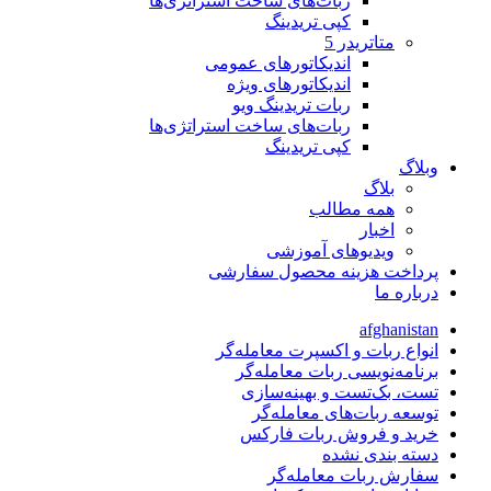
ربات‌های ساخت استراتژی‌ها
کپی تریدینگ
متاتريدر 5
اندیکاتورهای عمومی
اندیکاتورهای ویژه
ربات تریدینگ ویو
ربات‌های ساخت استراتژی‌ها
کپی تریدینگ
وبلاگ
بلاگ
همه مطالب
اخبار
ویدیوهای آموزشی
پرداخت هزینه محصول سفارشی
درباره ما
afghanistan
انواع ربات و اکسپرت معامله‌گر
برنامه‌نویسی ربات معامله‌گر
تست، بک‌تست و بهینه‌سازی
توسعه ربات‌های معامله‌گر
خرید و فروش ربات فارکس
دسته بندی نشده
سفارش ربات معامله‌گر