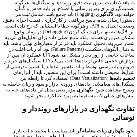
Analysis) است. بدون ثبت دقیق رویدادها و سیگنال‌ها، هرگونه
تصمیم‌گیری برای به‌روزرسانی یا اصلاح، بر پایه حدس و گمان
خواهد بود.
لاگ‌گیری
(Logging) باید جامع باشد؛ شامل ثبت هر
دستور ارسال شده، پاسخ دریافتی از کارگزاری، قیمت اجرای دقیق،
وضعیت اتصال به API، و هرگونه خطا یا استثنایی که رخ داده است.
این لاگ‌ها نه تنها برای دیباگ کردن (Debugging) در زمان وقوع
مشکل ضروری هستند، بلکه منبع اصلی داده برای تحلیل‌های آتی به
شمار می‌روند. تحلیل عملکرد باید فراتر از معیارهای نهایی باشد. باید
به دنبال الگوهای شکست (Failure Patterns) بود. آیا ربات اغلب در
ساعات خاصی از روز دچار مشکل می‌شود؟ آیا عملکرد آن پس از
پردازش حجمی خاص از داده‌ها افت می‌کند؟ آیا سیگنال‌های خرید و
فروش، به درستی توسط ربات تفسیر شده‌اند یا تفسیر نادرستی از
شرایط محیطی داشته است؟ برای این منظور، باید از ابزارهای
تجسم داده‌ها
(Data Visualization) استفاده کرد تا رابطه بین
سیگنال‌های معاملاتی، داده‌های ورودی بازار و سود و زیان حاصله به
وضوح مشاهده شود.
نگهداری
مؤثر یعنی تبدیل این داده‌های خام به
بینش‌های عملی که مستقیماً به بهبود عملکرد منجر شوند.
تفاوت نگهداری در بازارهای رونددار و
نوسانی
نحوه
نگهداری ربات معامله‌گر
باید متناسب با محیط غالب بازار
تنظیم شود؛ تفاوت‌های بنیادینی بین
بازارهای رونددار
(Trending