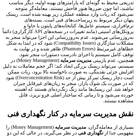
تدریجی محیط به گونه‌ای که پارامترهای بهینه اولیه، دیگر مناسب
نباشند، اما چون ضررها هنوز فاحش نیستند، معامله‌گر متوجه
نمی‌شود که ربات وارد منطقه عملکرد زیر بهینه شده است. ریسک
پنهان دیگر مربوط به زیرساخت‌های فنی است. بسته‌های
نرم‌افزاری، سیستم عامل‌ها، کتابخانه‌های پایتون یا جاوا و
پروتکل‌های امنیتی (مانند تغییرات در نسخه‌های API کارگزاری) دائماً
به‌روزرسانی می‌شوند. عدم به‌روزرسانی این اجزا می‌تواند منجر به
مشکلات سازگاری (Compatibility Issues) شود که در ابتدا به شکل
خطاهای غیرمرتبط (Phantom Errors) ظاهر شده و در نهایت به
توقف کامل سیستم یا اجرای نادرست دستورات منجر شود.
همچنین، عدم بازبینی
مدیریت سرمایه
(Money Management) در
سیستم، می‌تواند ریسک بزرگی ایجاد کند؛ اگر حجم معاملات به دلیل
افزایش جزئی نقدینگی، به صورت ناخواسته بالا برود، ربات ممکن
است دچار ریسک تمرکز بیش از حد (Overconcentration Risk) شود
که در صورت یک شوک بازار، منجر به زیان‌های غیرقابل جبران
خواهد شد. این ریسک‌ها مانند زنگ زنگ‌زده‌ای هستند که آهسته
خورده می‌شود و تا زمانی که ساختار اصلی فرو نریزد، قابل
مشاهده نیستند.
نقش مدیریت سرمایه در کنار نگهداری فنی
بسیاری از معامله‌گران،
مدیریت سرمایه
(Money Management) را
مفهومی جدا از
نگهداری فنی
در نظر می‌گیرند، در حالی که این دو