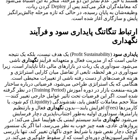
هستند یا خیر. عدم تمایز این دو مرحله، منجر به این اشتباه می‌شود
که معامله‌گران فکر می‌کنند پس از Deploy کردن ربات،
وظیفه‌شان به پایان رسیده، در حالی که تازه مرحله چالش‌برانگیز
پایش و سازگاری آغاز شده است.
ارتباط تنگاتنگ پایداری سود و فرآیند
نگهداری
پایداری سود
(Profit Sustainability) یک هدف نیست، بلکه یک نتیجه
جانبی است که از مدیریت فعال و متعهدانه فرآیند
نگهداری
ناشی
می‌شود. سودآوری یک ربات در بازارهای مالی ذاتاً ناپایدار است، زیرا
سودآوری در هر لحظه، تابعی از تفاضل میان کارایی استراتژی و
هزینه فرصت‌های از دست رفته ناشی از تغییرات محیطی است.
هنگامی که یک استراتژی طراحی می‌شود، فرضیاتی درباره ساختار
هزینه-منفعت بازار در دوره آموزش (Training Period) در نظر گرفته
شده است. اگر این فرضیات تحت تأثیر عوامل خارجی تغییر کنند—
مثلاً حجم معاملات کاهش یابد، نقدشوندگی (Liquidity) کم شود، یا
کارمزدها (Fees) افزایش یابند—بدون
نگهداری
فعال و بازتنظیم
پارامترها، سودآوری اولیه به‌طور اجتناب‌ناپذیری دچار فرسایش
می‌شود.
نگهداری
مانند سیستم ایمنی یک هواپیما عمل می‌کند؛ در
پروازهای عادی، همه چیز خوب به نظر می‌رسد، اما اگر یک سنسور
کوچک دچار نقص شود یا شرایط جوی ناگهان تغییر کند، تنها بازرسی
و کالیبراسیون‌های دوره‌ای است که از سقوط جلوگیری می‌کند. در