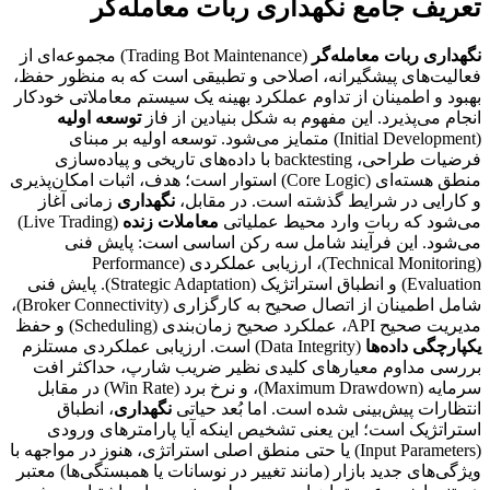
تعریف جامع نگهداری ربات معامله‌گر
نگهداری ربات معامله‌گر
(Trading Bot Maintenance) مجموعه‌ای از
فعالیت‌های پیشگیرانه، اصلاحی و تطبیقی است که به منظور حفظ،
بهبود و اطمینان از تداوم عملکرد بهینه یک سیستم معاملاتی خودکار
انجام می‌پذیرد. این مفهوم به شکل بنیادین از فاز
توسعه اولیه
(Initial Development) متمایز می‌شود. توسعه اولیه بر مبنای
فرضیات طراحی، backtesting با داده‌های تاریخی و پیاده‌سازی
منطق هسته‌ای (Core Logic) استوار است؛ هدف، اثبات امکان‌پذیری
و کارایی در شرایط گذشته است. در مقابل،
نگهداری
زمانی آغاز
می‌شود که ربات وارد محیط عملیاتی
معاملات زنده
(Live Trading)
می‌شود. این فرآیند شامل سه رکن اساسی است: پایش فنی
(Technical Monitoring)، ارزیابی عملکردی (Performance
Evaluation) و انطباق استراتژیک (Strategic Adaptation). پایش فنی
شامل اطمینان از اتصال صحیح به کارگزاری (Broker Connectivity)،
مدیریت صحیح API، عملکرد صحیح زمان‌بندی (Scheduling) و حفظ
یکپارچگی داده‌ها
(Data Integrity) است. ارزیابی عملکردی مستلزم
بررسی مداوم معیارهای کلیدی نظیر ضریب شارپ، حداکثر افت
سرمایه (Maximum Drawdown)، و نرخ برد (Win Rate) در مقابل
انتظارات پیش‌بینی شده است. اما بُعد حیاتی
نگهداری
، انطباق
استراتژیک است؛ این یعنی تشخیص اینکه آیا پارامترهای ورودی
(Input Parameters) یا حتی منطق اصلی استراتژی، هنوز در مواجهه با
ویژگی‌های جدید بازار (مانند تغییر در نوسانات یا همبستگی‌ها) معتبر