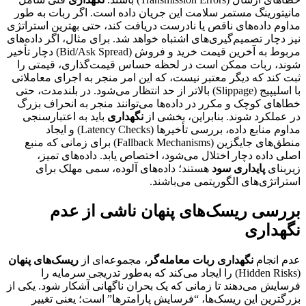
مانیتورینگ مستمر سلامت این جریان داده است. اگر ربات به طور
مداوم داده‌های ناقص یا نادرست دریافت کند، حتی بهترین استراتژی
نیز دچار تصمیم‌گیری‌های اشتباه خواهد شد. برای مثال، اگر داده‌های
مربوط به آخرین قیمت خرید و فروش (Bid/Ask Spread) دچار تأخیر
شوند، ربات ممکن است در لحظه حساس قیمت‌گذاری، قیمتی را
ثبت کند که دیگر معتبر نیست، که این امر منجر به اجرای معاملاتی
با اسلیپیج (Slippage) بالاتر از حد انتظار می‌شود. در بلندمدت، حتی
خطاهای کوچک و مکرر در داده‌ها می‌توانند منجر به انحراف بزرگ
در عملکرد شوند. بنابراین، بخشی از
نگهداری
باید به اعتبارسنجی
مداوم منابع داده، بررسی تأخیرها (Latency Checks) و ایجاد
منطق‌های جایگزین (Fallback Mechanisms) برای زمانی که منبع
اصلی داده دچار اختلال می‌شود، اختصاص یابد. داده‌های تمیز،
زیربنای
پایداری سود
هستند؛ داده‌های آلوده، سمی مهلک برای
استراتژی‌های الگوریتمی می‌باشند.
بررسی ریسک‌های پنهان ناشی از عدم
نگهداری
عدم انجام
نگهداری ربات معامله‌گر
، مجموعه‌ای از
ریسک‌های پنهان
(Hidden Risks) را ایجاد می‌کند که به‌طور تدریجی سرمایه را
فرسایش می‌دهند تا زمانی که یک بحران ناگهانی آشکار شود. یکی از
بزرگترین این ریسک‌ها، “فرسایش پارامترها” است؛ یعنی تغییر