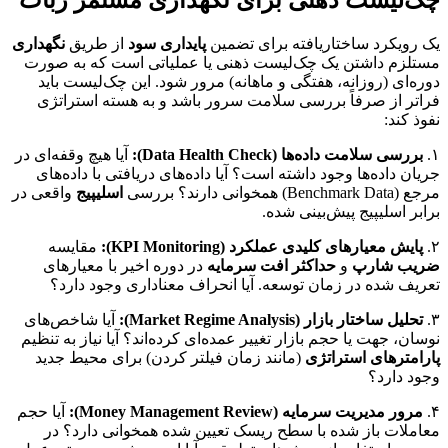
چک‌لیست ذهنی برای نگهداری مستمر ربات
یک رویکرد ساختاریافته برای تضمین
پایداری سود
از طریق
نگهداری
مستلزم داشتن یک چک‌لیست ذهنی یا عملیاتی است که به صورت
دوره‌ای (روزانه، هفتگی و ماهانه) مرور شود. این چک‌لیست باید
فراتر از صرفاً بررسی سلامت سرور باشد و به هسته استراتژی
نفوذ کند:
۱.
بررسی سلامت داده‌ها (Data Health Check):
آیا هیچ وقفه‌ای در
جریان داده‌ها وجود داشته است؟ آیا داده‌های دریافتی با داده‌های
مرجع (Benchmark Data) همخوانی دارند؟ بررسی
اسلیپیج
واقعی در
برابر اسلیپیج پیش‌بینی شده.
۲.
پایش معیارهای کلیدی عملکرد (KPI Monitoring):
مقایسه
ضریب شارپ
و
حداکثر افت سرمایه
در دوره اخیر با معیارهای
تعریف شده در زمان توسعه. آیا انحراف معناداری وجود دارد؟
۳.
تحلیل ساختار بازار (Market Regime Analysis):
آیا شاخص‌های
نوسان، جهت یا حجم بازار تغییر عمده‌ای کرده‌اند؟ آیا نیاز به تنظیم
پارامترهای استراتژی
(مانند زمان فیلتر کردن) برای محیط جدید
وجود دارد؟
۴.
مرور مدیریت سرمایه (Money Management Review):
آیا حجم
معاملات باز شده با سطح ریسک تعیین شده همخوانی دارد؟ در