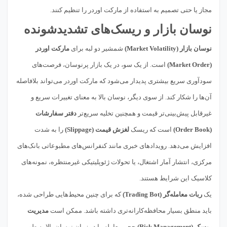
مجاز یا حتی تصمیم به استفاده از مارکت اوردر را تنظیم کنند.
نوسان بازار و ریسک‌های تشدیدشونده
نوسان بازار (Market Volatility)
شمشیر دو لبه برای
مارکت اوردر
(Market Order)
است. از یک سو، در یک بازار پرنوسان، فرصت‌های
سودآوری سریع بیشتری پدیدار می‌شود که مارکت اوردر می‌تواند بلافاصله
آن‌ها را شکار کند. از سوی دیگر، نوسان بالا به معنای تغییرات سریع و
غیرقابل پیش‌بینی‌تر قیمت و همچنین تخلیه سریع‌تر
دفتر سفارشات
(Order Book)
است که ریسک
لغزش قیمت (Slippage)
را به شدت
افزایش می‌دهد. رویدادهای خبری مانند کنفرانس‌های مطبوعاتی بانک‌های
مرکزی، انتشار آمار اشتغال، یا تحولات ژئوپلیتیکی غیرمنتظره، نمونه‌های
کلاسیک این شرایط هستند.
یک
ربات معامله‌گر (Trading Bot)
که برای چنین محیط‌هایی طراحی شده،
باید منطق بسیار محافظه‌کارانه‌تری داشته باشد. ممکن است
مدیریت
ریسک (Risk Management)
حجم معامله را در زمان نوسان بالا به طور