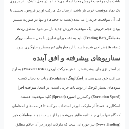
باشد، یک موقعیت فروش مجزا ایجاد می‌کند. اما در مدل نتینگ، اگر بر روی
یک نماد موقعیت خرید باز باشد، ارسال یک مارکت اوردر فروش، بخشی یا
کل آن موقعیت خرید را می‌بندد (بسته به حجم‌ها) و تنها در صورت بیشتر
بودن حجم فروش، یک موقعیت فروش جدید باز می‌شود. منطق
ربات
معامله‌گر (Trading Bot)
باید به دقت برای تطبیق با مدل حساب
بروکر
(Broker)
طراحی شده باشد تا از رفتارهای غیرمنتظره جلوگیری شود.
سناریوهای پیشرفته و افق آینده
در استراتژی‌های پیشرفته‌تر، نقش
مارکت اوردر (Market Order)
به اوج
ظرافت خود می‌رسد. در
اسکالپینگ (Scalping)
، ربات به دنبال کسب
سودهای بسیار کوچک از نوسانات جزئی است. در اینجا،
سرعت اجرا
(Execution Speed)
و کمترین
اسپرد (Spread)
کلید موفقیت هستند.
اسکالپرها عمدتاً از مارکت اوردر استفاده می‌کنند تا فرصت‌های لحظه‌ای
که گاه تنها برای چند ثانیه ظاهر می‌شوند را از دست ندهند.
معاملات خبر
(News Trading)
نیز حوزه‌ای است که مارکت اوردر در آن حاکم مطلق