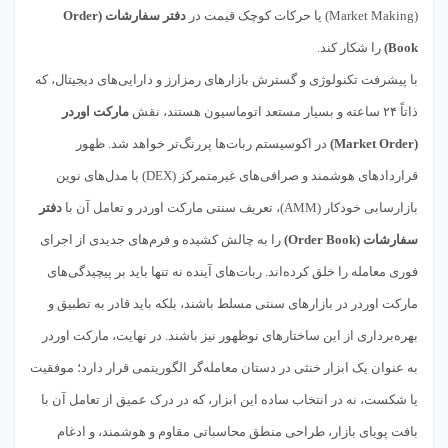
(Market Making) یا حرکات کوچک قیمت در
دفتر سفارشات (Order
Book)
را شکار کند.
با پیشرفت تکنولوژی و گسترش بازارهای رمزارز و دارایی‌های دیجیتال، که
ذاتاً ۲۴ ساعته و بسیار مستعد اتوماسیون هستند، نقش
مارکت اوردر
(Market Order)
در اکوسیستم ربات‌ها پررنگ‌تر خواهد شد. ظهور
قراردادهای هوشمند و صرافی‌های غیرمتمرکز (DEX) با مدل‌های نوین
بازارسابی خودکار (AMM)، تعریف سنتی مارکت اوردر و تعامل آن با
دفتر
سفارشات (Order Book)
را به چالش کشیده و فرم‌های جدیدی از اجرای
فوری معامله را خلق کرده‌اند. ربات‌های آینده نه تنها باید بر پیچیدگی‌های
مارکت اوردر در بازارهای سنتی مسلط باشند، بلکه باید قادر به تطبیق و
بهره‌برداری از این ساختارهای نوظهور نیز باشند. در نهایت، مارکت اوردر
به عنوان یک ابزار خنثی در دستان معامله‌گر الگوریتمی قرار دارد؛ موفقیت
یا شکست، نه در انتخاب ساده این ابزار، که در درک عمیق از تعامل آن با
بافت پویای بازار، طراحی منطق محاسباتی مقاوم و هوشمند، و ادغام