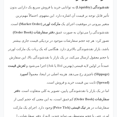
نقدشوندگی (Liquidity)
به توانایی خرید یا فروش سریع یک دارایی بدون
تأثیر قابل توجه بر قیمت آن اشاره دارد. این مفهوم، احتمالاً مهم‌ترین
متغیر بیرونی در موفقیت اجرای یک
مارکت اوردر (Market Order)
است.
نقدشوندگی را می‌توان به صورت عمق
دفتر سفارشات (Order Book)
تصور کرد: هر چه حجم سفارشات موجود در نزدیکی قیمت جاری بیشتر
باشد، بازار نقدشوندگی بالاتری دارد. هنگامی که یک ربات یک مارکت اوردر
با حجم معقول ارسال می‌کند، در یک بازار با نقدشوندگی بالا، این سفارش
عمدتاً در اولین لایه قیمتی (بهترین Bid یا Ask) اجرا می‌شود و
لغزش قیمت
(Slippage)
ناچیزی رخ می‌دهد. هزینه اصلی در اینجا، معمولاً
اسپرد
(Spread)
ثابت بین قیمت خرید و فروش است.
اما در یک بازار با نقدشوندگی پایین، تصویر به کلی متفاوت است.
دفتر
سفارشات (Order Book)
کم‌عمق است، به این معنی که حجم کمی از
سفارشات در هر
تیک قیمتی (Price Tick)
وجود دارد. اجرای یک مارکت
اوردر حتی با حجم متوسط، می‌تواند چندین لایه از دفتر سفارشات را