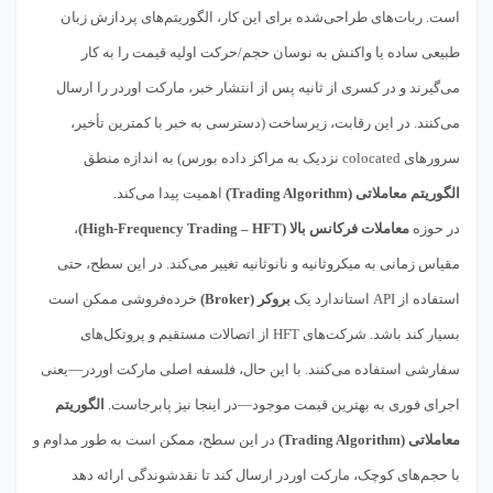
است. ربات‌های طراحی‌شده برای این کار، الگوریتم‌های پردازش زبان
طبیعی ساده یا واکنش به نوسان حجم/حرکت اولیه قیمت را به کار
می‌گیرند و در کسری از ثانیه پس از انتشار خبر، مارکت اوردر را ارسال
می‌کنند. در این رقابت، زیرساخت (دسترسی به خبر با کمترین تأخیر،
سرورهای colocated نزدیک به مراکز داده بورس) به اندازه منطق
الگوریتم معاملاتی (Trading Algorithm)
اهمیت پیدا می‌کند.
در حوزه
معاملات فرکانس بالا (High-Frequency Trading – HFT)
،
مقیاس زمانی به میکروثانیه و نانوثانیه تغییر می‌کند. در این سطح، حتی
استفاده از API استاندارد یک
بروکر (Broker)
خرده‌فروشی ممکن است
بسیار کند باشد. شرکت‌های HFT از اتصالات مستقیم و پروتکل‌های
سفارشی استفاده می‌کنند. با این حال، فلسفه اصلی مارکت اوردر—یعنی
اجرای فوری به بهترین قیمت موجود—در اینجا نیز پابرجاست.
الگوریتم
معاملاتی (Trading Algorithm)
در این سطح، ممکن است به طور مداوم و
با حجم‌های کوچک، مارکت اوردر ارسال کند تا نقدشوندگی ارائه دهد