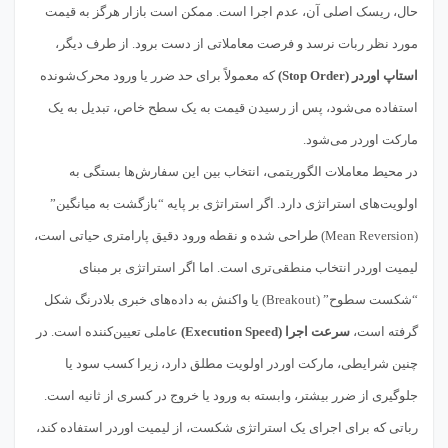
حال، ریسک اصلی آن، عدم اجرا است. ممکن است بازار هرگز به قیمت
مورد نظر ربات نرسد و فرصت معاملاتی از دست برود. از طرف دیگر،
استاپ اوردر (Stop Order)
که معمولاً برای حد ضرر یا ورود محرک‌شونده
استفاده می‌شود، پس از رسیدن قیمت به یک سطح خاص، تبدیل به یک
مارکت اوردر می‌شود.
در محیط معاملات الگوریتمی، انتخاب بین این سفارش‌ها بستگی به
اولویت‌های استراتژی دارد. اگر استراتژی بر پایه “بازگشت به میانگین”
(Mean Reversion) طراحی شده و نقطه ورود دقیق پارامتری حیاتی است،
لیمیت اوردر انتخاب منطقی‌تری است. اما اگر استراتژی بر مبنای
“شکست سطوح” (Breakout) یا واکنش به داده‌های خبری بلادرنگ شکل
گرفته است،
سرعت اجرا (Execution Speed)
عاملی تعیین‌کننده است. در
چنین شرایطی، مارکت اوردر اولویت مطلق دارد، زیرا کسب سود یا
جلوگیری از ضرر بیشتر، وابسته به ورود یا خروج در کسری از ثانیه است.
رباتی که برای اجرای یک استراتژی شکست، از لیمیت اوردر استفاده کند،