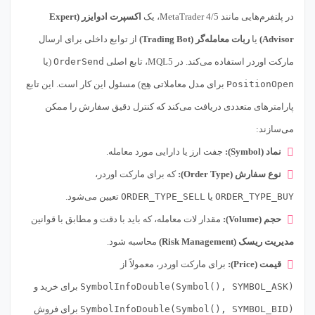
در پلتفرم‌هایی مانند MetaTrader 4/5، یک
اکسپرت ادوایزر (Expert
Advisor)
یا
ربات معامله‌گر (Trading Bot)
از توابع داخلی برای ارسال
مارکت اوردر استفاده می‌کند. در MQL5، تابع اصلی
OrderSend
(یا
PositionOpen
برای مدل معاملاتی هِج) مسئول این کار است. این تابع
پارامترهای متعددی دریافت می‌کند که کنترل دقیق سفارش را ممکن
می‌سازند:
نماد (Symbol):
جفت ارز یا دارایی مورد معامله.
نوع سفارش (Order Type):
که برای مارکت اوردر،
ORDER_TYPE_BUY
یا
ORDER_TYPE_SELL
تعیین می‌شود.
حجم (Volume):
مقدار لات معامله، که باید با دقت و مطابق با قوانین
مدیریت ریسک (Risk Management)
محاسبه شود.
قیمت (Price):
برای مارکت اوردر، معمولاً از
SymbolInfoDouble(Symbol(), SYMBOL_ASK)
برای خرید و
SymbolInfoDouble(Symbol(), SYMBOL_BID)
برای فروش