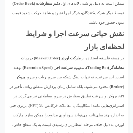
ممکن است به دلیل پر شدن لایه‌های اول
دفتر سفارشات (Order Book)
توسط دیگر شرکت‌کنندگان، هرگز اجرا نشود و شاهد حرکت شدید قیمت
بدون حضور خود باشد.
نقش حیاتی سرعت اجرا و شرایط
لحظه‌ای بازار
در هسته فلسفه استفاده از
مارکت اوردر (Market Order)
در
ربات
معامله‌گر (Trading Bot)
، مفهوم
سرعت اجرا (Execution Speed)
نهفته
است. این سرعت، نه تنها به پینگ شبکه بین سرور ربات و سرور
بروکر
(Broker)
محدود می‌شود، بلکه شامل زمان پردازش منطق ربات، تأخیر در
API بروکر، و سرعت تطبیق سفارش در سرور معاملاتی نیز می‌گردد. در
استراتژی‌هایی مانند اسکالپینگ یا معاملات فرکانس بالا (HFT)، برتری حتی
به اندازه چند میلی‌ثانیه می‌تواند سودآوری مداوم را ممکن سازد. مارکت
اوردر، به‌دلیل حذف مرحله انتظار برای رسیدن قیمت به یک سطح خاص،