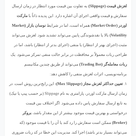
لغزش قیمت (Slippage)
به تفاوت بین قیمت مورد انتظار در زمان ارسال
سفارش و قیمت واقعی اجرای آن اشاره دارد. این پدیده ذاتاً با
مارکت
اوردر (Market Order)
همراه است، اما در شرایط
نوسان بازار (Market
Volatility)
بالا یا نقدشوندگی پایین می‌تواند تشدید شود. لغزش می‌تواند
مثبت (اجرای بهتر از انتظار) یا منفی (اجرای بدتر از انتظار) باشد، اما در
طراحی ربات معمولاً بر محافظت در برابر حالت منفی تمرکز می‌شود. یک
ربات معامله‌گر (Trading Bot)
می‌تواند از طریق چندین مکانیسم
برنامه‌نویسی، اثرات لغزش منفی را کاهش دهد:
۱.
تعیین حداکثر لغزش مجاز (Max Slippage):
این رایج‌ترین روش است. در
زمان ارسال مارکت اوردر، پارامتری به نام Slippage (بر حسب پیپ یا تیک)
به تابع ارسال سفارش پاس داده می‌شود. اگر اختلاف بین قیمت
درخواستی و بهترین قیمت موجود بیشتر از این مقدار باشد،
بروکر
(Broker)
ممکن است سفارش را رد کند یا آن را با قیمت موجود (که
می‌تواند بسیار بدتر باشد) اجرا کند. مدیریت این خطا در کد ربات ضروری