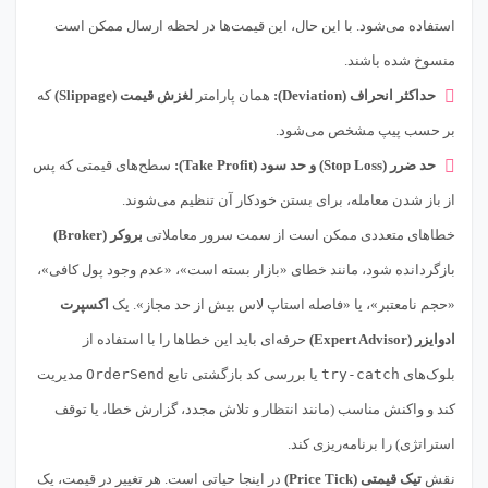
استفاده می‌شود. با این حال، این قیمت‌ها در لحظه ارسال ممکن است
منسوخ شده باشند.
حداکثر انحراف (Deviation):
همان پارامتر
لغزش قیمت (Slippage)
که
بر حسب پیپ مشخص می‌شود.
حد ضرر (Stop Loss) و حد سود (Take Profit):
سطح‌های قیمتی که پس
از باز شدن معامله، برای بستن خودکار آن تنظیم می‌شوند.
خطاهای متعددی ممکن است از سمت سرور معاملاتی
بروکر (Broker)
بازگردانده شود، مانند خطای «بازار بسته است»، «عدم وجود پول کافی»،
«حجم نامعتبر»، یا «فاصله استاپ لاس بیش از حد مجاز». یک
اکسپرت
ادوایزر (Expert Advisor)
حرفه‌ای باید این خطاها را با استفاده از
بلوک‌های
try-catch
یا بررسی کد بازگشتی تابع
OrderSend
مدیریت
کند و واکنش مناسب (مانند انتظار و تلاش مجدد، گزارش خطا، یا توقف
استراتژی) را برنامه‌ریزی کند.
نقش
تیک قیمتی (Price Tick)
در اینجا حیاتی است. هر تغییر در قیمت، یک