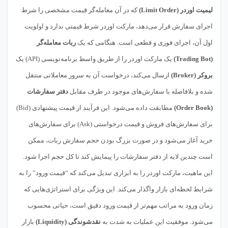
لیمیت اوردر (Limit Order)
که در آن معامله‌گر قیمت مشخصی را شرط
اجرای سفارش قرار می‌دهد، مارکت اوردر شرط قیمتی ندارد و اولویت
اول آن، اجرای فوری و قطعی است. هنگامی که یک
ربات معامله‌گر
(Trading Bot)
یک مارکت اوردر را از طریق واسط برنامه‌نویسی (API) یک
بروکر (Broker)
ارسال می‌کند، درخواست آن به سرور معاملاتی منتقل
شده و بلافاصله با سفارش‌های موجود در طرف مقابل
دفتر سفارشات
(Order Book)
مطابقت داده می‌شود. این فرآیند از قیمت پیشنهادی (Bid)
برای سفارش‌های فروش و قیمت درخواستی (Ask) برای سفارش‌های
خرید آغاز می‌شود و در صورت بزرگ بودن حجم سفارش ربات، ممکن
است چندین لایه از دفتر سفارشات را پیمایش کند تا کل حجم اجرا شود.
این ماهیت، مارکت اوردر را به ابزاری تبدیل می‌کند که “قیمت ورود” را به
شرایط لحظه‌ای بازار واگذار می‌کند. این ویژگی برای استراتژی‌هایی که
زمان ورود به مراتب مهم‌تر از قیمت ورود دقیق است، حیاتی محسوب
می‌شود. موفقیت این عملیات به شدت به
نقدشوندگی (Liquidity)
بازار