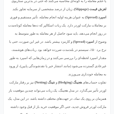
یا حجم معامله را به گونه‌ای محاسبه می‌کنند که حتی در بدترین سناریوی
لغزش قیمت (Slippage)
، زیان از درصد مشخصی از سرمایه تجاوز نکند.
اسپرد (Spread)
به عنوان هزینه اولیه انجام معامله، تأثیر مستقیم و فوری
بر معاملات مارکت اوردر دارد. یک ربات اسکالپر که ده‌ها معامله کوتاه‌مدت
در روز انجام می‌دهد، باید سود حاصل از هر معامله به طور متوسط به
وضوح از
اسپرد (Spread)
و کارمزد بیشتر باشد. در غیر این صورت، حتی با
نرخ برد ۵۰٪، سیستم در بلندمدت ضررده خواهد بود. ربات‌های هوشمند،
مقدار اسپرد لحظه‌ای را بررسی می‌کنند و در زمان‌هایی که اسپرد به طور
غیرعادی گسترده می‌شود (مانند انتشار خبر یا نقدشوندگی پایین)، از ورود
به معامله خودداری می‌ورزند.
تفاوت حساب‌های
هجینگ (Hedging)
و
نتینگ (Netting)
نیز بر رفتار مارکت
اوردر تأثیر می‌گذارد. در مدل هجینگ، یک ربات می‌تواند چندین موقعیت باز
همزمان بر روی یک نماد، در جهت‌های مختلف داشته باشد. در این مدل، یک
مارکت اوردر فروش جدید، حتی اگر موقعیت خرید باز از قبل وجود داشته