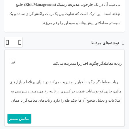
بی‌عیب آن در یک چارچوب
مدیریت ریسک (Risk Management)
جامع
نهفته است. این درک است که تفاوت بین یک ربات واکنش‌گرای ساده و یک
سیستم معاملاتی پیش‌بینانه و سودآور را رقم می‌زند.
نوشته‌های مرتبط
10
تیر
ربات معامله‌گر چگونه اخبار را مدیریت می‌کند
ربات معامله‌گر چگونه اخبار را مدیریت می‌کند در دنیای پرتلاطم بازارهای
مالی، جایی که نوسانات قیمت در کسری از ثانیه رخ می‌دهند، دسترسی به
اطلاعات و تحلیل صحیح آن‌ها حکم طلا را دارد. ربات‌های معامله‌گر یا همان
تریدینگ بات‌ها (Trading Bots) که با تکیه بر الگوریتم‌های پیچیده و هوش
نمایش بیشتر
مصنوعی توسعه یافته‌اند، نقشی […]