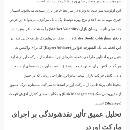
سریع‌ترین مسیر ممکن برای ورود یا خروج از بازار است.
این اولویت سرعت، به ویژه در شرایط خاص بازار تشدید می‌شود. انتشار
خبری مهم مانند اعلام نرخ بهره توسط یک بانک مرکزی، می‌تواند در عرض
چند میلی‌ثانیه،
نوسان بازار (Market Volatility)
را به شدت افزایش داده
و
دفتر سفارشات (Order Book)
را از سفارش‌های یک طرفه خالی کند. در
این لحظات، یک
اکسپرت ادوایزر (Expert Advisor)
که برای واکنش به
چنین رویدادهایی طراحی شده، چاره‌ای جز استفاده از مارکت اوردر ندارد.
هر گونه تلاش برای تعیین قیمت دقیق (با لیمیت اوردر) به معنای از دست
دادن کامل حرکت بازار است. بنابراین، طراحی رباتی که در چنین
محیط‌های پرتلاطمی از مارکت اوردر استفاده می‌کند، مستلزم درک عمیق
از
مدیریت ریسک (Risk Management)
و مکانیسم‌های کنترل
لغزش قیمت
(Slippage)
است.
تحلیل عمیق تأثیر نقدشوندگی بر اجرای
مارکت اوردر