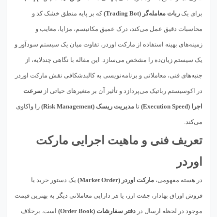
برای یک
ربات معامله‌گر (Trading Bot)
که بر پایه منطق خشک کد و
محاسبات دقیق عمل می‌کند، درک عمیق مکانیسم، مزایا، معایب و
زمینه‌های بهینه استفاده از مارکت اوردر، تفاوت میان یک سیستم سودآور و
یک سیستم زیان‌ده را مشخص می‌سازد. این مقاله با نگاهی چندلایه، از
جنبه‌های فنی، معاملاتی و برنامه‌نویسی به کالبدشکافی نقش مارکت اوردر
در اکوسیستم رباتیک می‌پردازد و تأثیر آن بر متغیرهای حیاتی از
سرعت
اجرا (Execution Speed)
تا
مدیریت ریسک (Risk Management)
را واکاوی
می‌کند.
تعریف فنی و ماهیت اجرایی مارکت
اوردر
در هسته مفهومی،
مارکت اوردر (Market Order)
یک دستور خرید یا
فروش اوراق بهادار، جفت ارز، یا هر دارایی معاملاتی دیگر به بهترین قیمت
موجود در لحظه ارسال در
دفتر سفارشات (Order Book)
است. برخلاف