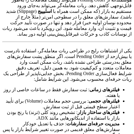
قابل‌توجهی کاهش دهد. ربات معامله‌گر می‌تواند به‌جای ورود
مستقیم به بازار (که ممکن است همراه با
اسلیپیج
(Slippage) شدید
باشد)، سفارش‌های معلق را در سطوحی امن‌تر (مثلاً خارج از
محدوده نوسان اولیه خبر) قرار دهد و تنها در صورت تأیید حرکت
قیمت و تثبیت آن، وارد معامله شود. این رویکرد باعث می‌شود ربات
از نوسانات کاذب و حرکات غیرقابل‌پیش‌بینی اولیه دور بماند.
یکی از اشتباهات رایج در طراحی ربات معامله‌گر، استفاده نادرست
یا بیش‌ازحد از Pending Order است. اگر منطق پشت سفارش‌های
معلق به‌درستی طراحی نشده باشد، ربات ممکن است وارد
معاملات متعدد و کم‌کیفیت شود. به همین دلیل، تعریف دقیق
شرایط فعال‌سازی Pending Order، بخش جدایی‌ناپذیر از طراحی یک
ربات حرفه‌ای محسوب می‌شود. این شرایط شامل:
فیلترهای زمانی
: ثبت سفارش فقط در ساعات خاصی از روز
یا هفته.
فیلترهای حجمی
: بررسی حجم معاملات (Volume) برای تأیید
اعتبار سطح قیمتی قبل از ثبت سفارش.
فیلترهای ساختار بازار
: تشخیص روند کلی (ترند) یا رنج بودن
بازار با استفاده از اندیکاتورهایی مانند ADX.
مدیریت حرفه‌ای سفارشات
: حذف یا تعدیل خودکار
سفارش‌های معلق قدیمی در صورت تغییر شرایط بازار یا پس