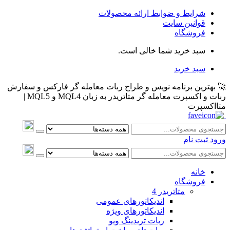
شرایط و ضوابط ارائه محصولات
قوانین سایت
فروشگاه
سبد خرید شما خالی است.
سبد خرید
🚀 بهترین برنامه نویس و طراح ربات معامله گر فارکس و سفارش
ربات و اکسپرت معامله گر متاتریدر به زبان MQL4 و MQL5 |
متااکسپرت
ورود
ثبت نام
خانه
فروشگاه
متاتريدر 4
اندیکاتورهای عمومی
اندیکاتورهای ویژه
ربات تریدینگ ویو