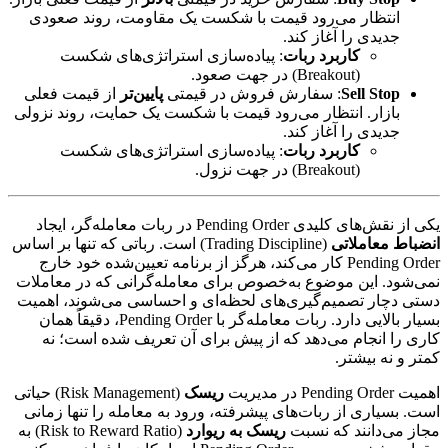
انتظار می‌رود قیمت با شکست یک مقاومت، روند صعودی
جدیدی را آغاز کند.
کاربرد ربات
: پیاده‌سازی استراتژی‌های شکست
(Breakout) در جهت صعود.
Sell Stop
: سفارش فروش در قیمتی
پایین‌تر
از قیمت فعلی
بازار. انتظار می‌رود قیمت با شکست یک حمایت، روند نزولی
جدیدی را آغاز کند.
کاربرد ربات
: پیاده‌سازی استراتژی‌های شکست
(Breakout) در جهت نزول.
یکی از نقش‌های کلیدی Pending Order در ربات معامله‌گر، ایجاد
انضباط معاملاتی
(Trading Discipline) است. رباتی که تنها بر اساس
Pending Order کار می‌کند، هرگز از برنامه تعیین‌شده خود خارج
نمی‌شود. این موضوع به‌خصوص برای معامله‌گرانی که در معاملات
دستی دچار تصمیم‌گیری‌های لحظه‌ای و احساسی می‌شوند، اهمیت
بسیار بالایی دارد. ربات معامله‌گر با Pending Order، دقیقاً همان
کاری را انجام می‌دهد که از پیش برای آن تعریف شده است؛ نه
کمتر و نه بیشتر.
اهمیت Pending Order در مدیریت
ریسک
(Risk Management) حیاتی
است. بسیاری از ربات‌های پیشرفته، ورود به معامله را تنها زمانی
مجاز می‌دانند که نسبت
ریسک به ریوارد
(Risk to Reward Ratio) به