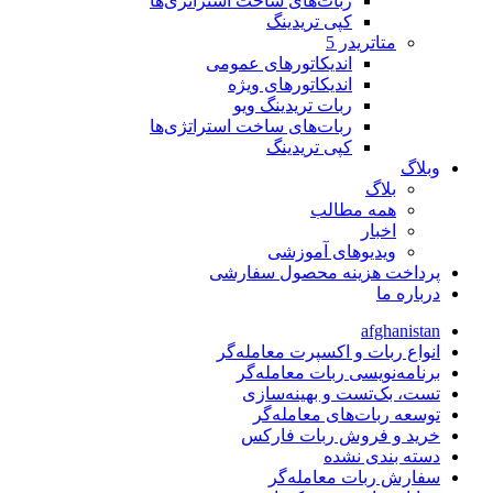
ربات‌های ساخت استراتژی‌ها
کپی تریدینگ
متاتريدر 5
اندیکاتورهای عمومی
اندیکاتورهای ویژه
ربات تریدینگ ویو
ربات‌های ساخت استراتژی‌ها
کپی تریدینگ
وبلاگ
بلاگ
همه مطالب
اخبار
ویدیوهای آموزشی
پرداخت هزینه محصول سفارشی
درباره ما
afghanistan
انواع ربات و اکسپرت معامله‌گر
برنامه‌نویسی ربات معامله‌گر
تست، بک‌تست و بهینه‌سازی
توسعه ربات‌های معامله‌گر
خرید و فروش ربات فارکس
دسته بندی نشده
سفارش ربات معامله‌گر