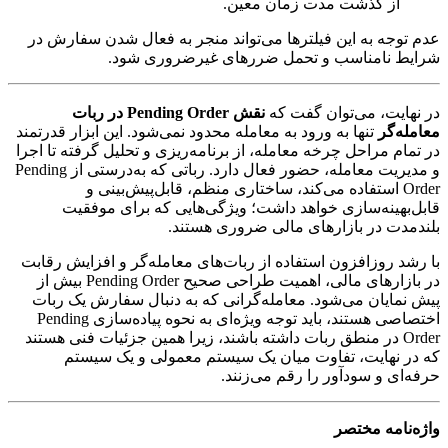
از گذشت مدت زمان معین.
عدم توجه به این فیلترها می‌تواند منجر به فعال شدن سفارش در
شرایط نامناسب و تحمل ضررهای غیرضروری شود.
در نهایت، می‌توان گفت که
نقش Pending Order در ربات
معامله‌گر
تنها به ورود به معامله محدود نمی‌شود. این ابزار قدرتمند
در تمام مراحل چرخه معامله، از برنامه‌ریزی و تحلیل گرفته تا اجرا
و مدیریت معامله، حضور فعال دارد. رباتی که به‌درستی از Pending
Order استفاده می‌کند، ساختاری منظم، قابل‌پیش‌بینی و
قابل‌بهینه‌سازی خواهد داشت؛ ویژگی‌هایی که برای موفقیت
بلندمدت در بازارهای مالی ضروری هستند.
با رشد روزافزون استفاده از ربات‌های معامله‌گر و افزایش رقابت
در بازارهای مالی، اهمیت طراحی صحیح Pending Order بیش از
پیش نمایان می‌شود. معامله‌گرانی که به دنبال سفارش یک ربات
اختصاصی هستند، باید توجه ویژه‌ای به نحوه پیاده‌سازی Pending
Order در منطق ربات داشته باشند، زیرا همین جزئیات فنی هستند
که در نهایت، تفاوت میان یک سیستم معمولی و یک سیستم
حرفه‌ای و سودآور را رقم می‌زنند.
واژه‌نامه مختصر