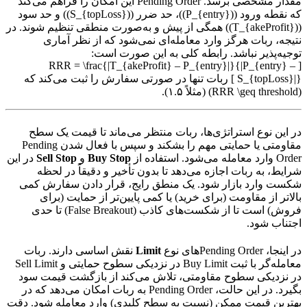
مقدار مشخصی برسد. Pending Order این امکان را فراهم می‌کند
که نقطه ورود ((P_{entry}))، حد ضرر ((S_{topLoss})) و حد سود
((T_{akeProfit})) همگی از پیش و به‌صورت منطقی تنظیم شوند. در
نتیجه، ربات هرگز وارد معامله‌ای نمی‌شود که از نظر آماری
توجیه‌پذیر نباشد. رابطه کلی به این صورت است:
[ RRR = \frac{|T_{akeProfit} – P_{entry}|}{|P_{entry} –
S_{topLoss}|} ] ربات تنها در صورتی سفارش را ثبت می‌کند که
(RRR \geq threshold) (مثلاً ۱.۵).
در این نوع استراتژی‌ها، ربات منتظر می‌ماند تا قیمت یک سطح
مقاومتی یا حمایتی مهم را بشکند و سپس با فعال شدن Pending
Order وارد معامله می‌شود. استفاده از
Buy Stop
و
Sell Stop
در این
شرایط، به ربات اجازه می‌دهد تا بدون تأخیر و دقیقاً در لحظه
شکست وارد بازار شود. یک منطق رایج، قرار دادن سفارش کمی
بالاتر از مقاومت (برای خرید) یا کمی پایین‌تر از حمایت (برای
فروش) است تا از شکست‌های کاذب (False Breakout) تا حدی
اجتناب شود.
در اینجا، Pending Orderهای نوع
Limit
نقش اساسی دارند. ربات
معامله‌گر با ثبت Buy Limit در نزدیکی سطوح حمایتی و Sell Limit
در نزدیکی سطوح مقاومتی، تلاش می‌کند از بازگشت قیمت سود
بگیرد. در این حالت، Pending Order به ربات امکان می‌دهد که در
بهترین قیمت ممکن (نسبت به سطح کلیدی) وارد معامله شود. دقت