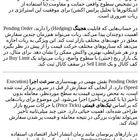
در تشخیص سطوح واقعی حمایت و مقاومت (با استفاده از
اندیکاتورها یا تحلیل پرایس اکشن) برای موفقیت این استراتژی در
ربات ضروری است.
در حساب‌هایی که قابلیت
هجینگ
(Hedging) را دارند، Pending Order
اهمیت دوچندان پیدا می‌کند. ربات می‌تواند هم‌زمان چندین سفارش
معلق در جهت‌های مختلف بازار ثبت کند. این ویژگی به ربات اجازه
می‌دهد که سناریوهای مختلف حرکت قیمت را از پیش در نظر بگیرد
و در هر شرایطی، بهترین واکنش ممکن را نشان دهد. برای مثال، در
یک بازار رنج (خنثی) با سطوح واضح، ربات می‌تواند یک Buy Limit در
کف کانال و یک Sell Limit در سقف کانال ثبت کند.
Pending Order نقش مهمی در بهینه‌سازی
سرعت اجرا
(Execution
Speed) دارد. از آنجایی که سفارش از قبل در سرور بروکر ثبت شده
است، به محض رسیدن قیمت به سطح موردنظر، معامله بدون
تأخیر (یا با کمترین تأخیر) اجرا می‌شود. این موضوع برای ربات‌هایی
که بر اساس
تیک‌های قیمتی
(Price Ticks) یا حرکات سریع بازار
طراحی شده‌اند، اهمیت حیاتی دارد. حتی چند میلی‌ثانیه تأخیر
می‌تواند تفاوت بزرگی در نتیجه معامله و قیمت پر شدن سفارش
ایجاد کند.
در بازارهای پرنوسان مانند زمان انتشار اخبار اقتصادی، استفاده
هوشمندانه از Pending Order می‌تواند ریسک معاملات را به‌طور