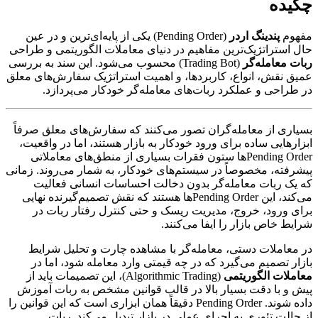
چکیده
مفهوم
پندینگ اردر
(Pending Order) یکی از پایه‌ای‌ترین و در عین
حال استراتژیک‌ترین مفاهیم در دنیای معاملات الگوریتمی و طراحی
ربات معامله‌گر
(Trading Bot) محسوب می‌شود. این سند به بررسی
عمیق نقش، انواع، کاربردها، و اهمیت استراتژیک سفارش‌های معلق
در طراحی و عملکرد ربات‌های معامله‌گر خودکار می‌پردازد.
بسیاری از معامله‌گران تصور می‌کنند که سفارش‌های معلق صرفاً
ابزارهایی ساده برای ورود خودکار به بازار هستند، اما در واقعیت،
Pending Orderها ستون فقرات بسیاری از منطق‌های معاملاتی
پیشرفته، مخصوصاً در سیستم‌های خودکار، به شمار می‌روند. زمانی
که یک ربات معامله‌گر بدون دخالت احساسات انسانی فعالیت
می‌کند، این Pending Orderها هستند که نقش تصمیم‌گیرنده نهایی
برای ورود، خروج، مدیریت ریسک و حتی کنترل رفتار ربات در
شرایط خاص بازار را ایفا می‌کنند.
در معاملات دستی، معامله‌گر با مشاهده چارت و تحلیل شرایط
بازار تصمیم می‌گیرد که در چه قیمتی وارد معامله شود، اما در
معاملات الگوریتمی
(Algorithmic Trading)، این تصمیمات باید از
پیش و با دقت بسیار بالا در قالب قوانین مشخص به ربات آموزش
داده شوند. Pending Order دقیقاً همان ابزاری است که این قوانین را
از حالت تئوری به اجرای عملی در بازار تبدیل می‌کند. ربات