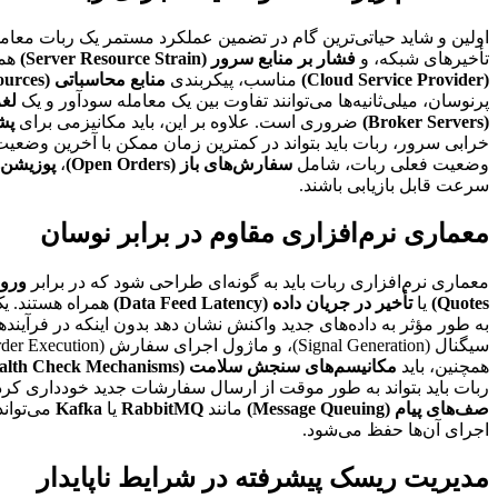
اولین و شاید حیاتی‌ترین گام در تضمین عملکرد مستمر یک ربات معامله
تأخیرهای شبکه، و
فشار بر منابع سرور (Server Resource Strain)
همر
(Cloud Service Provider)
مناسب، پیکربندی
منابع محاسباتی (Computational Resources)
پرنوسان، میلی‌ثانیه‌ها می‌توانند تفاوت بین یک معامله سودآور و یک
لغزش
(Broker Servers)
ضروری است. علاوه بر این، باید مکانیزمی برای
پشتی
خرابی سرور، ربات باید بتواند در کمترین زمان ممکن با آخرین وضعیت ب
وضعیت فعلی ربات، شامل
سفارش‌های باز (Open Orders)
،
پوزیشن‌های فعا
سرعت قابل بازیابی باشند.
معماری نرم‌افزاری مقاوم در برابر نوسان
معماری نرم‌افزاری ربات باید به گونه‌ای طراحی شود که در برابر
ورودی‌ه
Quotes)
یا
تأخیر در جریان داده (Data Feed Latency)
همراه هستند. یک
به طور مؤثر به داده‌های جدید واکنش نشان دهد بدون اینکه در فرآینده
همچنین، باید
مکانیسم‌های سنجش سلامت (Health Check Mechanisms)
ربات باید بتواند به طور موقت از ارسال سفارشات جدید خودداری کرد
صف‌های پیام (Message Queuing)
مانند
RabbitMQ
یا
Kafka
می‌توان
اجرای آن‌ها حفظ می‌شود.
مدیریت ریسک پیشرفته در شرایط ناپایدار