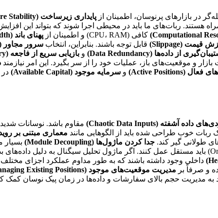
‌گر در بازارهای پرنوسان، اطمینان از
پایداری زیرساخت (Infrastructure Stability)
اه هستند. ربات‌های ما باید در محیطی اجرا شوند که بتواند این افزایش
کافی (CPU، RAM) و اطمینان از
پهنای باند (Bandwidth)
 قیمت (Slippage)
قابل توجه باشند. بنابراین، انتخاب
سرور مجاور (Co-location)
بان‌گیری از داده‌ها (Data Redundancy)
و
بازیابی سریع از فاجعه (Disaster Recovery)
ازار و موقعیت‌های باز، عملیات خود را از سر بگیرد. این امر نیازمند
ذ
ل (Active Positions)
و
سرمایه موجود (Available Capital)
در ی
ای داده آشفته (Chaotic Data Inputs)
مقاوم باشد. نوسانات شدید 
 ربات خوب طراحی شده باید از الگوهایی مانند
معماری مبتنی بر رویداد (Driven Architecture
ای طولانی گیر کند.
جدا کردن ماژول‌ها (Module Decoupling)
سیگنال (Signal Generation)، و ماژول اجرای سفارش (Order Execution) باید مستقل عمل کنند. اگر ماژو
داخلی وجود داشته باشند که به طور مداوم عملکرد اجزای مختلف ر
ه و صرفاً بر
مدیریت موقعیت‌های موجود (Managing Existing Positions)
د به مدیریت حجم بالای سفارشات و داده‌ها در زمان پیک نوسان کمک ک