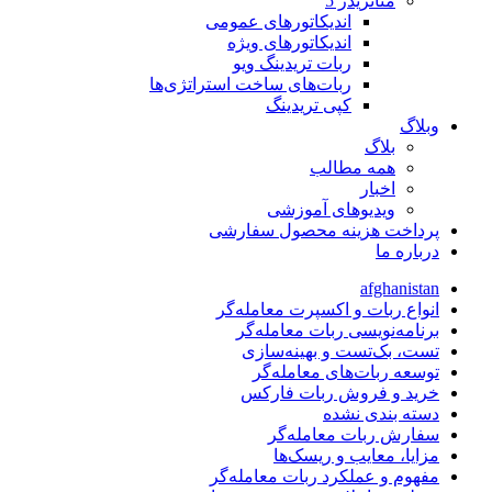
متاتريدر 5
اندیکاتورهای عمومی
اندیکاتورهای ویژه
ربات تریدینگ ویو
ربات‌های ساخت استراتژی‌ها
کپی تریدینگ
وبلاگ
بلاگ
همه مطالب
اخبار
ویدیوهای آموزشی
پرداخت هزینه محصول سفارشی
درباره ما
afghanistan
انواع ربات و اکسپرت معامله‌گر
برنامه‌نویسی ربات معامله‌گر
تست، بک‌تست و بهینه‌سازی
توسعه ربات‌های معامله‌گر
خرید و فروش ربات فارکس
دسته بندی نشده
سفارش ربات معامله‌گر
مزایا، معایب و ریسک‌ها
مفهوم و عملکرد ربات معامله‌گر