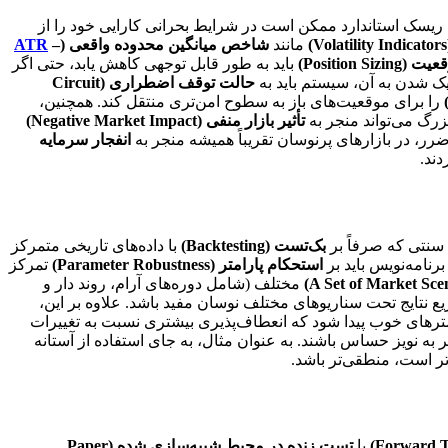
ی ریسک استاندارد ممکن است در شرایط بحرانی کارایی خود را از
مانند
شاخص میانگین محدوده واقعی (
–
ATR
Position Siz)
باید به طور قابل توجهی کاهش یابد، حتی اگر
 شدن به آن، سیستم باید به
حالت توقف اضطراری (Circuit
را برای موقعیت‌های باز به سطوح امن‌تری منتقل کند. همچنین،
زرگ می‌تواند منجر به
تأثیر بازار منفی (Negative Market Impact)
رر، در بازارهای پرنوسان تقریباً همیشه منجر به
انفجار سرمایه
ند.
 سنتی که صرفاً بر
بک‌تست (Backtesting)
با داده‌های تاریخی متمرکز
امه‌نویس باید بر
استحکام پارامتر (Parameter Robustness)
تمرکز
مختلف (شامل دوره‌های آرام، روند دار و
زیع نتایج تحت سناریوهای مختلف نوسان مفید باشد. علاوه بر این،
ارامترهای خوب پیدا شود که انعطاف‌پذیری بیشتری نسبت به تغییرات
 به نویز حساس باشند. به عنوان مثال، به جای استفاده از آستانه
یا
تست زنده در محیط شبیه‌سازی شده (Paper