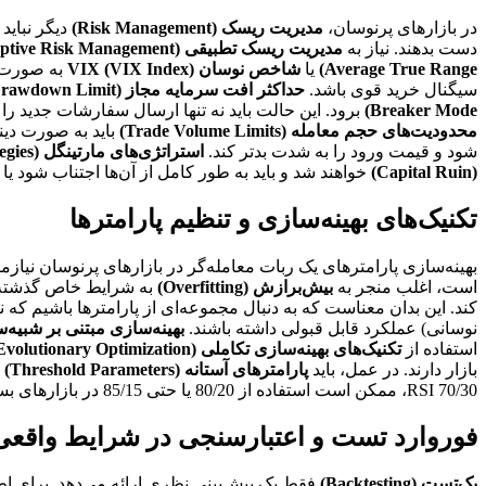
در بازارهای پرنوسان،
مدیریت ریسک (Risk Management)
دیگر نباید
دست بدهند. نیاز به
مدیریت ریسک تطبیقی (Adaptive Risk Management)
Average True Range)
یا
شاخص نوسان VIX (VIX Index)
به صورت پو
سیگنال خرید قوی باشد.
حداکثر افت سرمایه مجاز (Maximum Drawdown Limit)
Breaker Mode)
برود. این حالت باید نه تنها ارسال سفارشات جدید را 
محدودیت‌های حجم معامله (Trade Volume Limits)
باید به صورت دین
شود و قیمت ورود را به شدت بدتر کند.
استراتژی‌های مارتینگل (Martingale Strategies)
(Capital Ruin)
خواهند شد و باید به طور کامل از آن‌ها اجتناب شود یا
تکنیک‌های بهینه‌سازی و تنظیم پارامترها
بهینه‌سازی پارامترهای یک ربات معامله‌گر در بازارهای پرنوسان نیاز
است، اغلب منجر به
بیش‌برازش (Overfitting)
به شرایط خاص گذشته م
کند. این بدان معناست که به دنبال مجموعه‌ای از پارامترها باشیم که ن
نوسانی) عملکرد قابل قبولی داشته باشند.
بهینه‌سازی مبتنی بر شبیه‌سازی مونت کارل
استفاده از
تکنیک‌های بهینه‌سازی تکاملی (Evolutionary Optimization)
بازار دارند. در عمل، باید
پارامترهای آستانه (Threshold Parameters)
ب
RSI 70/30، ممکن است استفاده از 80/20 یا حتی 85/15 در بازارهای بسیار پرنوسان که اوربای (Overbought) و اوزیر (Oversold) شدن‌ها شدیدتر است، منطقی‌تر باشد.
فوروارد تست و اعتبارسنجی در شرایط واقعی
بک‌تست (Backtesting)
فقط یک پیش‌بینی نظری ارائه می‌دهد. برای اطم