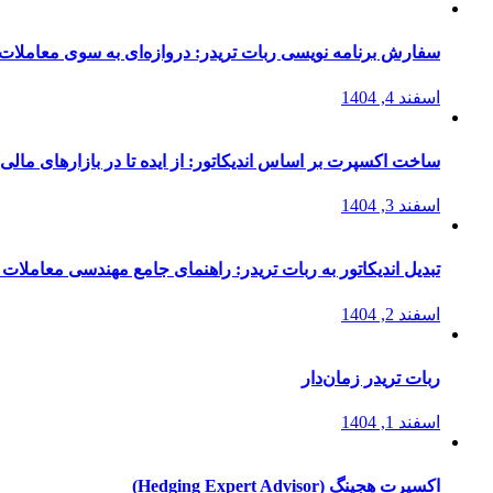
سفارش برنامه نویسی ربات تریدر: دروازه‌ای به سوی معاملات 
اسفند 4, 1404
ساخت اکسپرت بر اساس اندیکاتور: از ایده تا در بازارهای مالی
اسفند 3, 1404
تبدیل اندیکاتور به ربات تریدر: راهنمای جامع مهندسی معاملات 
اسفند 2, 1404
ربات تریدر زمان‌دار
اسفند 1, 1404
اکسپرت هجینگ (Hedging Expert Advisor)