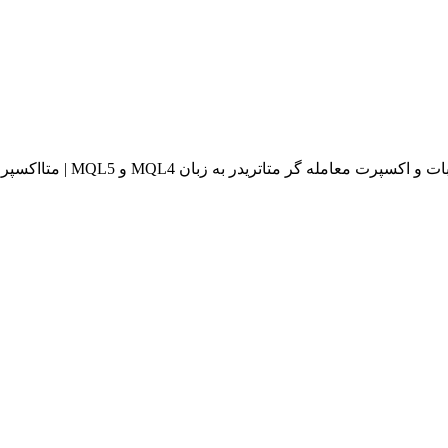
له گر متاتریدر به زبان MQL4 و MQL5 | متااکسپرت