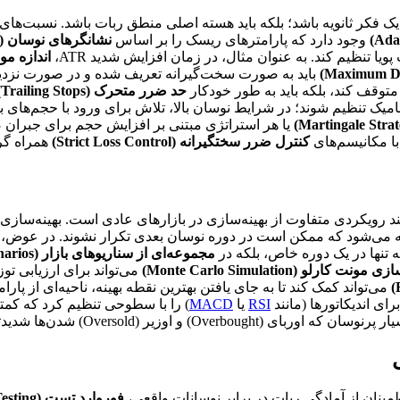
 یک فکر ثانویه باشد؛ بلکه باید هسته اصلی منطق ربات باشد. نسبت‌ها
وجود دارد که پارامترهای ریسک را بر اساس
نشانگرهای نوسان (Volatility Indicators)
یا تنظیم کند. به عنوان مثال، در زمان افزایش شدید ATR،
اندازه موقعیت (ing
باید به صورت سخت‌گیرانه تعریف شده و در صورت نزدیک
متوقف کند، بلکه باید به طور خودکار
حد ضرر متحرک (Trailing Stops)
امیک تنظیم شوند؛ در شرایط نوسان بالا، تلاش برای ورود با حجم‌های ب
یا هر استراتژی مبتنی بر افزایش حجم برای جبران ض
 با مکانیسم‌های
کنترل ضرر سختگیرانه (Strict Loss Control)
همراه گرد
مند رویکردی متفاوت از بهینه‌سازی در بازارهای عادی است. بهینه‌سازی
ی‌شود که ممکن است در دوره نوسان بعدی تکرار نشوند. در عوض، برن
ه تنها در یک دوره خاص، بلکه در
مجموعه‌ای از سناریوهای بازار (A Set of Market Scenarios)
و (Monte Carlo Simulation)
می‌تواند برای ارزیابی تو
می‌تواند کمک کند تا به جای یافتن بهترین نقطه بهینه، ناحیه‌ای از پ
رای اندیکاتورها (مانند
RSI
یا
MACD
) را با سطوحی تنظیم کرد که کمتر
ینان از آمادگی ربات در برابر نوسانات واقعی،
فوروارد تست (Forward Testing)