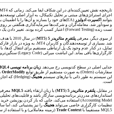
اجرای استراتژی‌های مبتنی بر تحلیل تکنیکال، به ابزار اصلی توسعه‌دهن
بتوانند
اکسپرت ادوایزر
(EA)های خود را بسازند و آن‌ها را با اط
تست زنده (Forward Testing) اعتبار کسب کرده بودند. تغییر دادن یک سیستم اثبات‌شده، نیازمند ریسک‌پذیری بالا و هزینه‌های سنگین تحقیق و توسعه مجدد بود.
از سوی دیگر، معرفی
پلتفرم متاتریدر 5
(
MT5
) در سال 2010 با هدف رفع محدودیت‌های MT4، به ویژه در بازارهای سهام و آتی (Futures) که نیاز به مدل
شد. بسیاری از توسعه‌دهندگان و کاربران MT4، به ویژه در بازار فارکس که مبتنی بر
تمایل، در کنار عدم وجود یک پل ارتباطی مستقیم برای انتقال کدها، باعث شد تا MT4 به یک ‘سنت’ در صنعت تبدیل شود و
کارگزاری‌ها باقی بماند. این انباشت میراثی (Legacy Code) سنگین‌ترین عامل بقای ربات‌های صرفاً MT4 است.
جدایی اصلی در سطح کدنویسی رخ می‌دهد.
زبان برنامه نویسی MQL4
سفارشات (Orders) به صورت مستقیم از طریق توابع
OrderModify
،
این سیستم به طور ذاتی با نیازهای سیستم
هجینگ
(Hedging)
است.
در مقابل،
پلتفرم متاتریدر 5
(
MT5
) با زبان ارتقاء یافته
MQL5
معرفی 
استانداردهای مدرن‌تر برنامه‌نویسی سازگار باشد و قابلیت‌های تحلیلی پیشرفته‌
تنظیمات کارگزاری خاصی می‌تواند
هجینگ
را نیز پشتیبانی کند، اما 
MQL5 مستقیماً با
Trade Context
(زمینه معاملاتی) و با استفاده از 