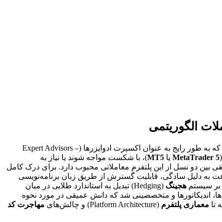
 به عنوان اکسپرت ادوایزرها (Expert Advisors –
MetaTrader 5
یا
MT5
)، با شکست مواجه شوند یا نیاز به
ی بین دو نسل از این پلتفرم معاملاتی محبوب دارد. برای درک کامل
ا اهمیت تاریخی MT4 را درک کنیم؛ این پلتفرم که توسط شرکت MetaQuotes توسعه داده شد، در اوایل دهه 2000 به سرعت به دلیل سادگی، قابلیت گسترش از طریق زبان برنامه‌نویسی
هجینگ
(Hedging) تبدیل به استاندارد طلایی در میان
ستراتژی‌ها، اندیکاتورها و متخصصینی شد که دانش عمیقی در مورد نحوه
معماری پلتفرم
(Platform Architecture) و چالش‌های
مهاجرت کد