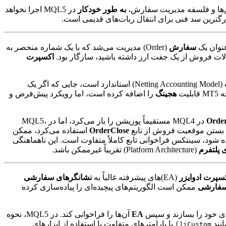
به طور خودکار
در MQL5 اجرا نخواهد
سفارش
(Order) مدیریت می‌شد که با یک شماره منحصر به
اکسپرت
(Netting Accounting Model) استاندارد است، جایی که اگر یک
یت
هجینگ
را اضافه کرده است، اما رویکرد پیش‌فرض و
Orde
در MQL4 مستقیماً پوزیشن را باز می‌کرد، اما در MQL5،
OrderClose
استفاده می‌کرد، ممکن
ه شود، سینتکس فراخوانی تابع کاملاً متفاوت است. این ناهماهنگی
 پلتفرم
(Platform Architecture) تقریباً غیرممکن باشد.
سپرت ادوایزر
(EA)های پیشرفته غالباً به
نشانگرهای سفارشی
سفارشی
ممکن است الگوریتم‌های پیچیده‌ای را پیاده‌سازی کرده
ی خود را بسازند و سپس
EA
آن‌ها را فراخوانی کند. در MQL5، نحوه
با پارامترهای متفاوت یا استفاده از ابزارهای
iCustom()