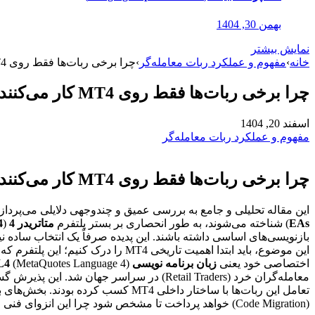
بهمن 30, 1404
نمایش بیشتر
خانه
›
مفهوم و عملکرد ربات معامله‌گر
›
چرا برخی ربات‌ها فقط روی MT4 کار می‌کنند
چرا برخی ربات‌ها فقط روی MT4 کار می‌کنند
اسفند 20, 1404
مفهوم و عملکرد ربات معامله‌گر
چرا برخی ربات‌ها فقط روی MT4 کار می‌کنند؟ بررسی جامع سازگاری، معماری و آینده معاملات الگوریتمی
این مقاله تحلیلی و جامع به بررسی عمیق و چندوجهی دلایلی می‌پردازد که با
EAs
) شناخته می‌شوند، به طور انحصاری بر بستر پلتفرم
متاتریدر 4
(
4
بازنویسی‌های اساسی داشته باشند. این پدیده صرفاً یک انتخاب ساده 
اختصاصی خود یعنی
زبان برنامه نویسی MQL4
(MetaQuotes Language 4) و توانایی اجرای
معامله‌گران خرد (Retail Traders) در سراسر جهان شد. این پذیرش گسترده منجر به ایجاد یک
تعامل این ربات‌ها با ساختار داخلی MT4 کسب کرده بودند. بخش‌های بعدی مقاله به تشریح این تفاوت‌های بنیادین، از زبان برنامه‌نویسی گرفته تا
(Code Migration) خواهد پرداخت تا مشخص شود چرا این انزوای فنی رخ داده است.