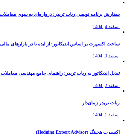
سفارش برنامه نویسی ربات تریدر: دروازه‌ای به سوی معاملات 
اسفند 4, 1404
ساخت اکسپرت بر اساس اندیکاتور: از ایده تا در بازارهای مالی
اسفند 3, 1404
تبدیل اندیکاتور به ربات تریدر: راهنمای جامع مهندسی معاملات 
اسفند 2, 1404
ربات تریدر زمان‌دار
اسفند 1, 1404
اکسپرت هجینگ (Hedging Expert Advisor)