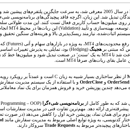
دگان تبدیل شد. این زبان، اگرچه فاقد پیچیدگی‌های برنامه‌نویسی شیءگر
مینان بر روی میلیون‌ها حساب کاربری فعال تست کنند. این مدت طولان
هجینگ
(Hedging) بود، تمایلی به پذیرش تغییرات اساسی در
 میلیون‌ها خط کد
ز
OrderSend
و
OrderClose
 که اجازه می‌دهد چندین پوزیشن خرید و فروش همزمان برای یک نماد معامل
شد که به طور کامل از
برنامه‌نویسی شیءگرا
تری ارائه دهد. مهم‌ترین تفاوت فنی در مدیریت سفارشات است: MT5 به طور پیش‌فر
ساختار کدنویسی، به ویژه توابع اصلی مربوط به مدیریت سفارش مانند
nd
ساختارهای پیچیده‌تر مربوط به
Trade Requests
سروکار دارند.