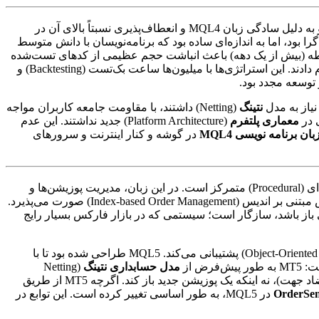
تاریخچه نقش تعیین‌کننده‌ای در این شکاف ایفا می‌کند. زمانی که MT4 در سال 2005 معرفی شد، به سرعت جایگزین پلتفرم‌های پیشین شد و به دلیل سادگی زبان MQL4 و انعطاف‌پذیری نسبتاً بالای آن در
ا بود، اما به اندازه‌ای ساده بود که برنامه‌نویسان با دانش متوسط
ی سلطه (بیش از یک دهه) باعث انباشت حجم عظیمی از کدهای تست‌شده
و سودآور شد. معامله‌گران و شرکت‌ها سرمایه‌گذاری هنگفتی بر روی توسعه، بهینه‌سازی و تأیید (Validation) این ربات‌ها در محیط MT4 انجام دادند. این استراتژی‌ها با میلیون‌ها ساعت بک‌تست (Backtesting) و
نتینگ
(Netting) داشتند، با مقاومت جامعه کاربران مواجه
معماری پلتفرم
(Platform Architecture) جدید نداشتند. این عدم
بان برنامه نویسی MQL4
در گوشه و کنار اینترنت و سرورهای
از نظر ساختاری بسیار شبیه به زبان C است و عمدتاً بر رویکرد رویه‌ای (Procedural) متمرکز است. در این زبان، مدیریت پوزیشن‌ها و
و با استفاده از یک سیستم مدیریت سفارش مبتنی بر اندیس (Index-based Order Management) صورت می‌پذیرد.
اتی باز باشد، سازگار است؛ سیستمی که در بازار فارکس بسیار رایج
(Object-Oriented Programming – OOP) پشتیبانی می‌کند. MQL5 طراحی شده بود تا با
ض از
مدل حسابداری نتینگ
(Netting
Accounting Model) استفاده می‌کند، جایی که باز کردن پوزیشن خرید دوم برای همان نماد، پوزیشن خرید اول را کاهش می‌دهد (در صورت تضاد جهت)، نه اینکه یک پوزیشن جدید باز کند. اگرچه MT5 از طریق
OrderSe
در MQL5، به طور اساسی تغییر کرده است. این توابع در