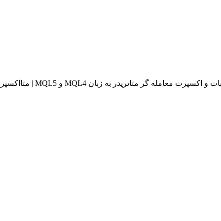
له گر متاتریدر به زبان MQL4 و MQL5 | متااکسپرت