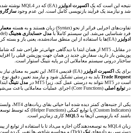
نتیجه این است که یک
اکسپرت ادوایزر
(EA) که در MQL4 نوشته شده باشد، به دلیل تفاوت در نحوه فراخوانی توابع، ساختار داده‌های پوزیشن‌ها و فلسفه مدیریت سفارش،
شد و نیازمند یک فرآیند بازنویسی کامل است. این عدم وجود
سازگاری
تفاوت‌های اجرایی فراتر از نحو (Syntax) زبان هستند و به هسته
معماری
فرد شناسایی می‌شد. این سیستم کاملاً با
مدل حسابداری هجینگ
(Hedging Accounting Model) که در آن می‌توانید همزمان 10 لات خرید و 5 لات فروش از یک جفت ارز داشته باشید، سازگار بود.
ادوایزر
(EA)ها با استفاده از این منطق ساده‌شده، یعنی باز و بسته کردن جفت‌های خرید/فروش، استراتژی‌های خود را می‌ساختند.
در مقابل، MT5 از همان ابتدا با دیدگاهی جهانی‌تر طراحی شد که شامل بازارهای سهام و آتی نیز می‌شد. در این بازارها،
پوزیشن باز دارید، سفارش جدید در همان جهت پوزیشن قبلی را افزایش می
ساختار درونی سیستم معاملاتی آن بر پایه نتینگ استوار است.
برای یک
اکسپرت ادوایزر
(EA) قدیمی MT4، این تغییر به معنای نیاز به تغییر کامل منطق کنترل پوزیشن است. برای مثال، تابعی مانند
Trade Request
باید به درستی تشکیل شود و نیازمند تعیین دقیق نوع عملیات (، Sell، Close، Modify
است در MT5 نتواند به درستی عمل کند، زیرا MT5 در
مدل نتینگ
ابتدا
در
توابع اصلی
(Core Functions) اجرای عملیات معاملاتی باعث می‌شود که پورت کردن کد بدون درک عمیق از تفاوت‌های سطح پایین
یکی از جنبه‌های کمتر دیده شده اما حیاتی بقای ربات‌های MT4، وابستگی آن‌ها به یک
(Custom Indicators) یا توابع کمکی (Helper Functions) که توسط توسعه‌دهندگان دیگر نوشته شده‌اند، وابستگی شدیدی دارند. این
باشند که بازنویسی آن‌ها به
MQL5
کاری زمان‌بر است.
زبان MQL4 به توسعه‌دهندگان اجازه می‌داد تا با استفاده از توابع از پیش تعریف‌شده‌ای مانند
دسترسی به داده‌های
تیک
(Tick) و محاسبه شاخص‌ها تغییر کرده است و اغلب نیازمند استفاده از ساختارهای داده‌ای متفاوت و توابع جدیدی مانند