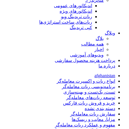
متاتريدر 5
اندیکاتورهای عمومی
اندیکاتورهای ویژه
ربات تریدینگ ویو
ربات‌های ساخت استراتژی‌ها
کپی تریدینگ
وبلاگ
بلاگ
همه مطالب
اخبار
ویدیوهای آموزشی
پرداخت هزینه محصول سفارشی
درباره ما
afghanistan
انواع ربات و اکسپرت معامله‌گر
برنامه‌نویسی ربات معامله‌گر
تست، بک‌تست و بهینه‌سازی
توسعه ربات‌های معامله‌گر
خرید و فروش ربات فارکس
دسته بندی نشده
سفارش ربات معامله‌گر
مزایا، معایب و ریسک‌ها
مفهوم و عملکرد ربات معامله‌گر