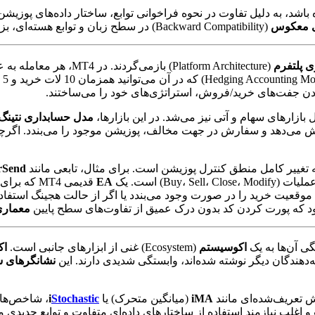
 معکوس
(Backward Compatibility) در سطح زبان و توابع هسته‌ای، بزرگترین سد فنی برای انتقال ربات‌های قدیمی است.
 پلتفرم
(Platform Architecture) بازمی‌گردند. در MT4، هر معامله به عنوان یک
مدل حسابداری نتینگ
‌دهد و سفارش در جهت مخالف، پوزیشن موجود را می‌بندد. اگرچه MT5 قابل
rSend
Buy) است. یک
EA
قدیمی MT4 که برای بستن موقعیت فروش از تابع
 موقعیت خرید را در صورت وجود می‌بندد یا اگر از حالت هجینگ استفاد
معماری
اکوسیستم
(Ecosystem) غنی از ابزارهای جانبی است.
اک
نشانگرهای 
iMA
(میانگین متحرک) یا
Stochastic
i
، شاخص‌ها