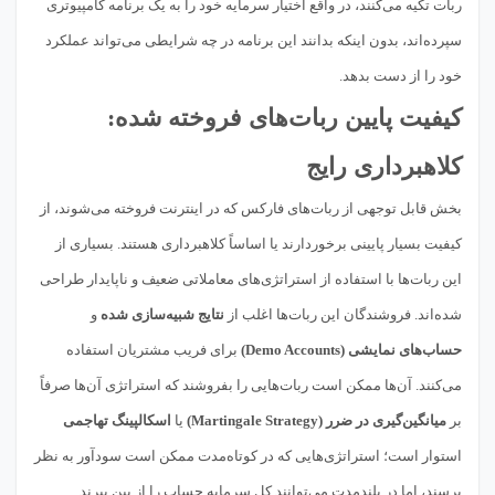
ربات تکیه می‌کنند، در واقع اختیار سرمایه خود را به یک برنامه کامپیوتری
سپرده‌اند، بدون اینکه بدانند این برنامه در چه شرایطی می‌تواند عملکرد
خود را از دست بدهد.
کیفیت پایین ربات‌های فروخته شده:
کلاهبرداری رایج
بخش قابل توجهی از ربات‌های فارکس که در اینترنت فروخته می‌شوند، از
کیفیت بسیار پایینی برخوردارند یا اساساً کلاهبرداری هستند. بسیاری از
این ربات‌ها با استفاده از استراتژی‌های معاملاتی ضعیف و ناپایدار طراحی
شده‌اند. فروشندگان این ربات‌ها اغلب از
نتایج شبیه‌سازی شده
و
حساب‌های نمایشی (Demo Accounts)
برای فریب مشتریان استفاده
می‌کنند. آن‌ها ممکن است ربات‌هایی را بفروشند که استراتژی آن‌ها صرفاً
بر
میانگین‌گیری در ضرر (Martingale Strategy)
یا
اسکالپینگ تهاجمی
استوار است؛ استراتژی‌هایی که در کوتاه‌مدت ممکن است سودآور به نظر
برسند، اما در بلندمدت می‌توانند کل سرمایه حساب را از بین ببرند.