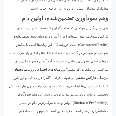
سنگین می‌شوند. این پدیده دلایل متعددی دارد که درک آن‌ها برای هر
معامله‌گر مشتاق، پیش از ورود به این عرصه، حیاتی است.
وهم سودآوری تضمین‌شده: اولین دام
یکی از بزرگترین عواملی که معامله‌گران را به سمت خرید ربات‌های
فارکس سوق می‌دهد، تبلیغات اغراق‌آمیز و وعده‌های
سود تضمین‌شده
(Guaranteed Profits)
است. فروشندگان این ربات‌ها اغلب با نمایش
نمودارهای سودآور در گذشته (backtested results) و ادعای بازدهی ماهانه
ده‌ها درصدی، تصویری رویایی از کسب درآمد آسان و سریع را ترسیم
می‌کنند. این تبلیغات، که معمولاً در
رسانه‌های اجتماعی
و
وب‌سایت‌های
مرتبط با فارکس
منتشر می‌شوند، افراد ناآگاه را فریب داده و این باور
غلط را در ذهن آن‌ها ایجاد می‌کنند که با خرید یک ربات، بدون نیاز به دانش
تخصصی یا تلاش زیاد، می‌توانند به ثروت برسند. این
وهم سودآوری
(Illusion of Profitability)
، اولین و شاید مرگبارترین دام در مسیر
معامله‌گران تازه‌کار است. حقیقت این است که هیچ ربات معاملاتی