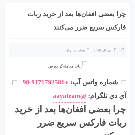
چرا بعضی افغان‌ها بعد از خرید ربات
فارکس سریع ضرر می‌کنند
تیر 8, 1405
afghanistan
شماره واتس آپ:
+98-9171792581
آي دي تلگرام:
@aayateam
چرا بعضی افغان‌ها بعد از خرید
ربات فارکس سریع ضرر