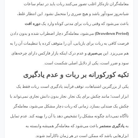
معامله‌گران تازه‌کار اغلب تصور می‌کنند ربات باید در تمام ساعات
شبانه‌روز سودآور باشد و هیچ ضرری را متحمل نشود. این انتظار غلط،
باعث می‌شود که وقتی ربات برای مدتی کوتاه وارد یک
دوره افت
(Drawdown Period)
می‌شود، معامله‌گر دچار اضطراب شده و بدون دادن
فرصت کافی به ربات برای بازیابی، آن را متوقف کرده یا تنظیمات آن را به
هم می‌ریزد. این
بی‌صبری
و عدم درک اینکه بازار فارکس دارای چرخه‌های
سود و ضرر است، یکی از دلایل اصلی شکست است.
تکیه کورکورانه بر ربات و عدم یادگیری
یکی از بزرگترین اشتباهات، توقف فرآیند یادگیری است. ربات فقط یک
ابزار است؛ مانند چکش برای یک نجار. نجار بدون دانش نجاری نمی‌تواند با
چکش یک صندلی بسازد. زمانی که ربات دچار مشکل می‌شود، معامله‌گر
ناآگاه نمی‌داند چگونه مشکل را تشخیص دهد یا آن را بهینه کند. عدم تمایل
به
یادگیری مستمر
باعث می‌شود که معامله‌گر همیشه وابسته به
ابزارهایی باشد که ممکن است در هر زمان ناکارآمد شوند.