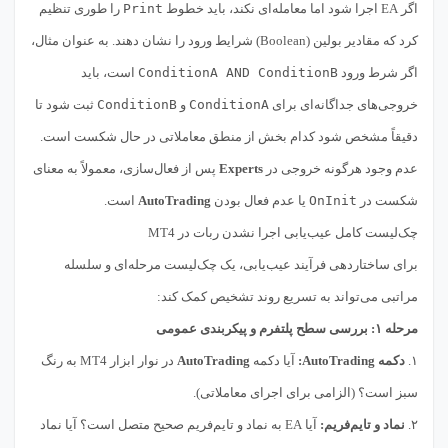
اگر EA اجرا شود اما معامله‌ای نکند، باید خطوط
Print
را طوری تنظیم
کرد که مقادیر بولین (Boolean) شرایط ورود را نشان دهند. به عنوان مثال،
اگر شرط ورود
ConditionA AND ConditionB
است، باید
خروجی‌های جداگانه‌ای برای
ConditionA
و
ConditionB
ثبت شود تا
دقیقاً مشخص شود کدام بخش از منطق معاملاتی در حال شکست است.
عدم وجود هرگونه خروجی در
Experts
پس از فعال‌سازی، معمولاً به معنای
شکست در
OnInit
یا عدم فعال بودن
AutoTrading
است.
چک‌لیست کامل عیب‌یابی اجرا نشدن ربات در MT4
برای ساختاردهی فرآیند عیب‌یابی، یک چک‌لیست مرحله‌ای و سلسله
مراتبی می‌تواند به تسریع روند تشخیص کمک کند:
مرحله ۱: بررسی سطح پلتفرم و پیکربندی عمومی
۱.
دکمه AutoTrading:
آیا دکمه
AutoTrading
در نوار ابزار MT4 به رنگ
سبز است؟ (الزامی برای اجرای معاملاتی).
۲.
نماد و تایم‌فریم:
آیا EA به نماد و تایم‌فریم صحیح متصل است؟ آیا نماد