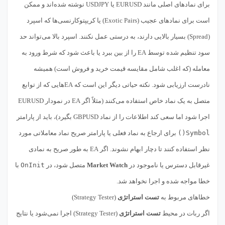
برای نمادهای اصلی مانند EURUSD یا USDJPY نوشته شده‌اند و ممکن
است برای نمادهای عجیب (Exotic Pairs) یا کریپتوکارنسی‌ها که اسپرد
(Spread) بسیار بالایی دارند، به درستی عمل نکنند. اسپرد بالا می‌تواند حد
سود تنظیم شده توسط EA را از بین ببرد یا باعث شود که شرط ورود به
معامله (که اغلب شامل مقایسه قیمت خرید و فروش است) همیشه
نادرست ارزیابی شود. نکته حیاتی دیگر این است که EAهایی که از توابع
متصل به یک نماد خاص استفاده می‌کنند (مثلاً اگر EA در نمودار EURUSD
اجرا شود اما سعی کند اطلاعات را از نماد GBPUSD بگیرد)، باید از پارامتر
Symbol()
برای ارجاع به نماد فعلی یا پارامتر صریح نماد معاملاتی مورد
نظر استفاده کنند تا دچار ابهام نشوند. اگر EA به طور صریح به نمادی
غیرقابل دسترس یا ناموجود در
Market Watch
متصل شود، در
OnInit
با
خطا مواجه شده و اجرا نخواهد شد.
خطاهای مربوط به
تست استراتژی
(Strategy Tester)
اگر ربات در محیط
تست استراتژی
(Strategy Tester) اجرا نمی‌شود یا نتایج