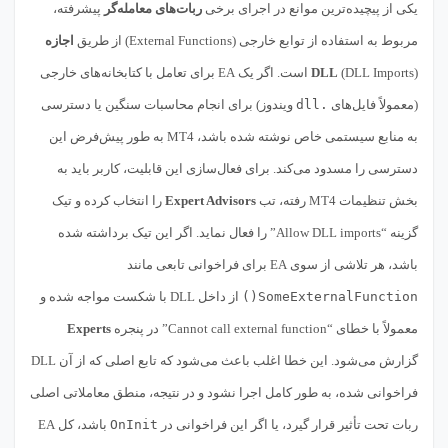
یکی از پیچیده‌ترین موانع در اجرای برخی
ربات‌های معامله‌گر
پیشرفته،
مربوط به استفاده از توابع خارجی (External Functions) از طریق
اجازه
DLL
(DLL Imports) است. اگر یک EA برای تعامل با کتابخانه‌های خارجی
(معمولاً فایل‌های
.dll
ویندوز) برای انجام محاسبات سنگین یا دسترسی
به منابع سیستمی خاص نوشته شده باشد، MT4 به طور پیش‌فرض این
دسترسی را مسدود می‌کند. برای فعال‌سازی این قابلیت، کاربر باید به
بخش تنظیمات MT4 رفته، تب
Expert Advisors
را انتخاب کرده و تیک
گزینه “Allow DLL imports” را فعال نماید. اگر این تیک برداشته شده
باشد، هر تلاشی از سوی EA برای فراخوانی تابعی مانند
SomeExternalFunction()
از داخل DLL با شکست مواجه شده و
معمولاً با خطای “Cannot call external function” در پنجره
Experts
گزارش می‌شود. این خطا اغلب باعث می‌شود که تابع اصلی که از آن DLL
فراخوانی شده، به طور کامل اجرا نشود و در نتیجه، منطق معاملاتی اصلی
ربات تحت تأثیر قرار گیرد، یا اگر این فراخوانی در
OnInit
باشد، کل EA