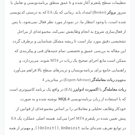
تنظیمات سطح پلتفرم آغاز شده و تا عمق منطق برنامه‌نویسی و تعامل با
سرور
بروکر
(Broker) امتداد یابد. زمانی که یک EA که به درستی کدنویسی
شده است، با وجود انتظار ما، در نمودار مورد نظر فعال نمی‌شود، یا پس
از فعال‌سازی شروع به انجام وظایفش نمی‌کند، مجموعه‌ای از مراحل
تشخیصی دقیق مورد نیاز است تا ریشه مشکل شناسایی و برطرف گردد.
این مقاله به بررسی عمیق و تخصصی تمام جنبه‌های فنی و پیکربندی که
ممکن است مانع اجرای صحیح یک ربات در MT4 شوند، می‌پردازد، و
راهنمایی جامع برای برنامه‌نویسان و تریدرهای سطح بالا فراهم می‌آورد.
مفهوم
ربات معامله‌گر
(Expert Advisor) در متاتریدر 4
ربات معامله‌گر
یا
اکسپرت ادوایزر
(EA) در واقع یک برنامه کامپیوتری است
که با استفاده از زبان برنامه‌نویسی
MQL4
نوشته شده و به صورت
خودکار وظایف تحلیلی و معاملاتی را بر اساس مجموعه‌ای از قوانین از
پیش تعیین شده در پلتفرم MT4 اجرا می‌کند. هسته اصلی عملکرد یک EA
در توابع تعریف شده‌ای مانند
OnDeinit()
,
OnInit()
, و مهم‌تر از همه