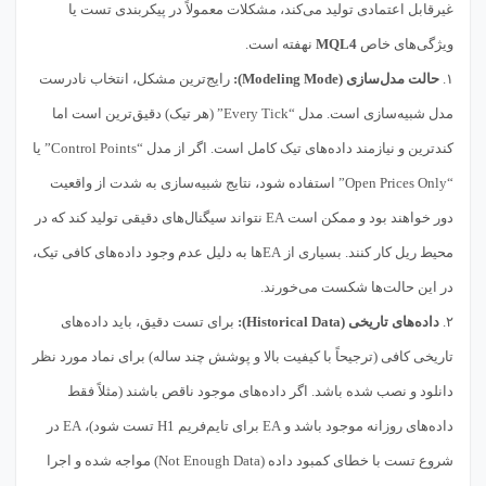
غیرقابل اعتمادی تولید می‌کند، مشکلات معمولاً در پیکربندی تست یا
ویژگی‌های خاص
MQL4
نهفته است.
۱.
حالت مدل‌سازی (Modeling Mode):
رایج‌ترین مشکل، انتخاب نادرست
مدل شبیه‌سازی است. مدل “Every Tick” (هر تیک) دقیق‌ترین است اما
کندترین و نیازمند داده‌های تیک کامل است. اگر از مدل “Control Points” یا
“Open Prices Only” استفاده شود، نتایج شبیه‌سازی به شدت از واقعیت
دور خواهند بود و ممکن است EA نتواند سیگنال‌های دقیقی تولید کند که در
محیط ریل کار کنند. بسیاری از EAها به دلیل عدم وجود داده‌های کافی تیک،
در این حالت‌ها شکست می‌خورند.
۲.
داده‌های تاریخی (Historical Data):
برای تست دقیق، باید داده‌های
تاریخی کافی (ترجیحاً با کیفیت بالا و پوشش چند ساله) برای نماد مورد نظر
دانلود و نصب شده باشد. اگر داده‌های موجود ناقص باشند (مثلاً فقط
داده‌های روزانه موجود باشد و EA برای تایم‌فریم H1 تست شود)، EA در
شروع تست با خطای کمبود داده (Not Enough Data) مواجه شده و اجرا