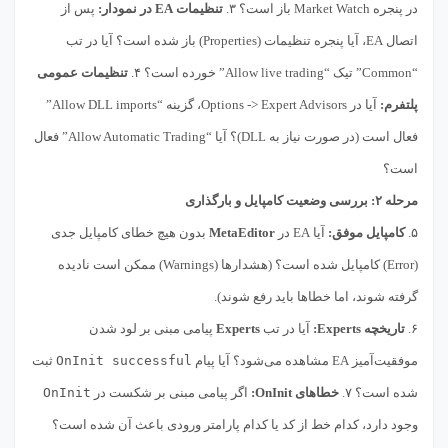
در پنجره Market Watch باز است؟ ۳.
تنظیمات EA در نمودار:
پس از
اتصال EA، آیا پنجره تنظیمات (Properties) باز شده است؟ آیا در تب
“Common” تیک “Allow live trading” خورده است؟ ۴.
تنظیمات عمومی
پلتفرم:
آیا در Options -> Expert Advisors، گزینه “Allow DLL imports”
فعال است (در صورت نیاز به DLL)؟ آیا “Allow Automatic Trading” فعال
است؟
مرحله ۲: بررسی وضعیت کامپایل و بارگذاری
۵.
کامپایل موفق:
آیا EA در
MetaEditor
بدون هیچ خطای کامپایل جدی
(Error) کامپایل شده است؟ (هشدارها (Warnings) ممکن است نادیده
گرفته شوند، اما خطاها باید رفع شوند).
۶.
تاریخچه Experts:
آیا در تب
Experts
پیامی مبنی بر لود شدن
موفقیت‌آمیز EA مشاهده می‌شود؟ آیا پیام
OnInit successful
ثبت
شده است؟ ۷.
خطاهای OnInit:
اگر پیامی مبنی بر شکست در
OnInit
وجود دارد، کدام خط از کد یا کدام پارامتر ورودی باعث آن شده است؟