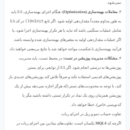
نمی‌شود.
۳.
معاملات بهینه‌سازی (Optimization):
هنگام اجرای بهینه‌سازی، EA باید
به طور مداوم مجدداً مقداردهی اولیه شود. اگر تابع
OnInit()
در کد EA
شامل عملیات سنگینی باشد که نباید با هر تکرار بهینه‌سازی اجرا شود، یا
اگر عملیات مقداردهی اولیه به متغیرهای بهینه‌سازی شده وابسته باشد،
فرآیند بهینه‌سازی با شکست مواجه خواهد شد یا نتایج بی‌معنی خواهند داد.
۴.
مشکلات مدیریت پوزیشن در تست:
در محیط تست، باید مدیریت
پوزیشن‌ها به درستی انجام شود. اگر EA از توابعی برای بستن
پوزیشن‌های قدیمی استفاده نکند و صرفاً تلاش کند پوزیشن‌های جدیدی باز
کند، با توجه به محدودیت‌های تستر (که هرگز اجازه نمی‌دهد بیش از یک
پوزیشن همزمان روی یک نماد در تکرار تستی داشته باشید مگر با
کدنویسی خاص)، خطا خواهد داد.
تفاوت حساب دمو و ریل در اجرای ربات
اگرچه کد
MQL4
یکسان است، تفاوت‌های بنیادین بین اجرای ربات در