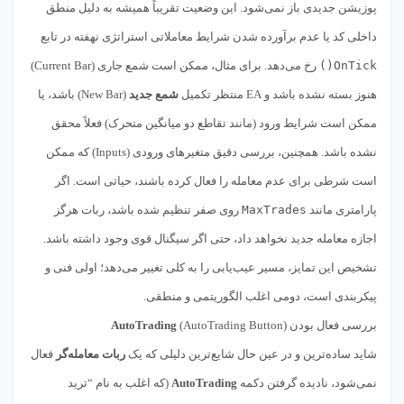
پوزیشن جدیدی باز نمی‌شود. این وضعیت تقریباً همیشه به دلیل منطق
داخلی کد یا عدم برآورده شدن شرایط معاملاتی استراتژی نهفته در تابع
OnTick()
رخ می‌دهد. برای مثال، ممکن است شمع جاری (Current Bar)
هنوز بسته نشده باشد و EA منتظر تکمیل
شمع جدید
(New Bar) باشد، یا
ممکن است شرایط ورود (مانند تقاطع دو میانگین متحرک) فعلاً محقق
نشده باشد. همچنین، بررسی دقیق متغیرهای ورودی (Inputs) که ممکن
است شرطی برای عدم معامله را فعال کرده باشند، حیاتی است. اگر
پارامتری مانند
MaxTrades
روی صفر تنظیم شده باشد، ربات هرگز
اجازه معامله جدید نخواهد داد، حتی اگر سیگنال قوی وجود داشته باشد.
تشخیص این تمایز، مسیر عیب‌یابی را به کلی تغییر می‌دهد؛ اولی فنی و
پیکربندی است، دومی اغلب الگوریتمی و منطقی.
بررسی فعال بودن
(AutoTrading Button)
AutoTrading
شاید ساده‌ترین و در عین حال شایع‌ترین دلیلی که یک
ربات معامله‌گر
فعال
نمی‌شود، نادیده گرفتن دکمه
AutoTrading
(که اغلب به نام “ترید