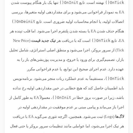
OnTick()
نهفته است. تابع
OnInit()
تنها یک بار هنگام پیوست شدن
EA به نمودار فراخوانی می‌شود و برای مقداردهی اولیه متغیرها، بررسی
اتصالات اولیه، یا انجام محاسبات اولیه ضروری است. تابع
OnDeinit()
هنگام حذف شدن EA یا بسته شدن پلتفرم اجرا می‌شود. اما قلب تپنده هر
EA، تابع
OnTick()
است که با دریافت هر
تیک جدید قیمت
(New Price
Tick) از سرور بروکر، اجرا می‌شود و منطق اصلی استراتژی، شامل تحلیل
بازار، تصمیم‌گیری برای ورود یا خروج، و مدیریت پوزیشن‌های باز را به
عهده دارد. عدم اجرای صحیح این توابع، یا عدم فراخوانی مکرر
OnTick()
، مستقیماً به عدم عملکرد ربات منجر می‌شود. برنامه‌نویس
باید اطمینان حاصل کند که هیچ خطایی در حین مقداردهی اولیه رخ نداده
باشد، زیرا در صورت بروز خطا در
OnInit()
، معمولاً EA به طور کامل از
اجرا باز می‌ماند و پیامی مبنی بر عدم موفقیت در مقداردهی اولیه در
لاگ‌ها
(Logs) ثبت می‌شود. همچنین، اگرچه تئوری می‌گوید EA با دریافت
هر تیک اجرا می‌شود، اما عواملی مانند تنظیمات سرور بروکر یا حتی فعال