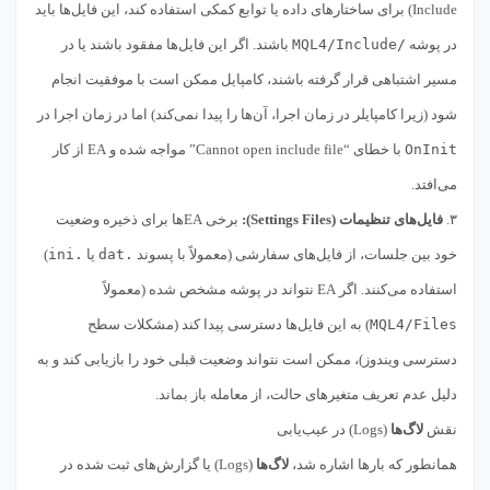
Include) برای ساختارهای داده یا توابع کمکی استفاده کند، این فایل‌ها باید
در پوشه
/MQL4/Include
باشند. اگر این فایل‌ها مفقود باشند یا در
مسیر اشتباهی قرار گرفته باشند، کامپایل ممکن است با موفقیت انجام
شود (زیرا کامپایلر در زمان اجرا، آن‌ها را پیدا نمی‌کند) اما در زمان اجرا در
OnInit
با خطای “Cannot open include file” مواجه شده و EA از کار
می‌افتد.
۳.
فایل‌های تنظیمات (Settings Files):
برخی EAها برای ذخیره وضعیت
خود بین جلسات، از فایل‌های سفارشی (معمولاً با پسوند
.dat
یا
.ini
)
استفاده می‌کنند. اگر EA نتواند در پوشه مشخص شده (معمولاً
MQL4/Files
) به این فایل‌ها دسترسی پیدا کند (مشکلات سطح
دسترسی ویندوز)، ممکن است نتواند وضعیت قبلی خود را بازیابی کند و به
دلیل عدم تعریف متغیرهای حالت، از معامله باز بماند.
نقش
لاگ‌ها
(Logs) در عیب‌یابی
همانطور که بارها اشاره شد،
لاگ‌ها
(Logs) یا گزارش‌های ثبت شده در