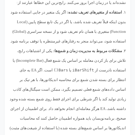
نشده‌اند یا در زمان اجرا بروز می‌کنند. رایج‌ترین این خطاها عبارتند از:
۱.
استفاده از متغیرهای تعریف نشده:
اگر یک متغیر در جایی استفاده شود
بدون اینکه قبلاً تعریف شده باشد، یا اگر در یک تابع سطح پایین (Local
Function) متغیری با همان نام تعریف شود و از نسخه سراسری (Global)
استفاده شود، می‌تواند منجر به رفتارهای غیرمنتظره یا توقف برنامه شود.
۲.
مشکلات مربوط به مدیریت زمان و شمع‌ها:
یکی از اشتباهات رایج،
تلاش برای باز کردن معامله بر اساس یک شمع فعال (Incomplete Bar) یا
استفاده نادرست از
iBarShift
یا
Bars()
است. اگر EA به جای
انتظار برای بسته شدن شمع برای محاسبه اندیکاتورها، با هر تیک بر
اساس داده‌های شمع فعلی تصمیم بگیرد، ممکن است سیگنال‌های کاذب
زیادی تولید کند یا اگر شرطی برای اجرای فقط روی شمع بسته شده وجود
داشته باشد، EA هرگز معامله‌ای انجام نخواهد داد. برای اطمینان از اجرای
صحیح، برنامه‌نویسان باید همواره اطمینان حاصل کنند که محاسبات
اندیکاتورها بر اساس شمع‌های بسته شده (با استفاده از شیفت‌های مثبت)