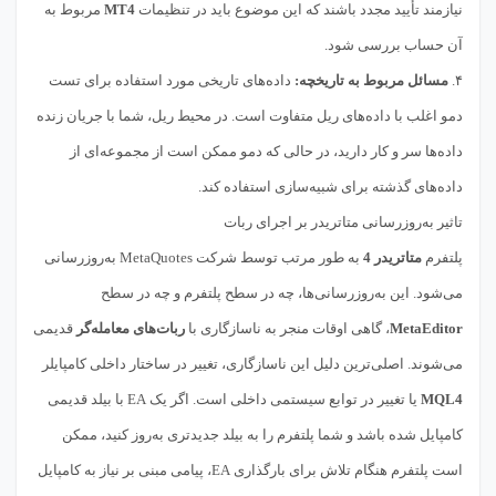
نیازمند تأیید مجدد باشند که این موضوع باید در تنظیمات
MT4
مربوط به
آن حساب بررسی شود.
۴.
مسائل مربوط به تاریخچه:
داده‌های تاریخی مورد استفاده برای تست
دمو اغلب با داده‌های ریل متفاوت است. در محیط ریل، شما با جریان زنده
داده‌ها سر و کار دارید، در حالی که دمو ممکن است از مجموعه‌ای از
داده‌های گذشته برای شبیه‌سازی استفاده کند.
تاثیر به‌روزرسانی متاتریدر بر اجرای ربات
پلتفرم
متاتریدر 4
به طور مرتب توسط شرکت MetaQuotes به‌روزرسانی
می‌شود. این به‌روزرسانی‌ها، چه در سطح پلتفرم و چه در سطح
MetaEditor
، گاهی اوقات منجر به ناسازگاری با
ربات‌های معامله‌گر
قدیمی
می‌شوند. اصلی‌ترین دلیل این ناسازگاری، تغییر در ساختار داخلی کامپایلر
MQL4
یا تغییر در توابع سیستمی داخلی است. اگر یک EA با بیلد قدیمی
کامپایل شده باشد و شما پلتفرم را به بیلد جدیدتری به‌روز کنید، ممکن
است پلتفرم هنگام تلاش برای بارگذاری EA، پیامی مبنی بر نیاز به کامپایل