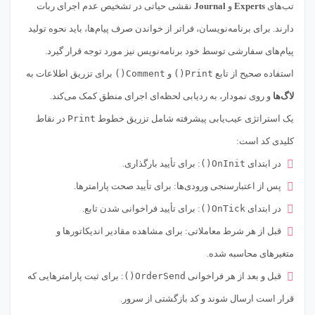
تب‌های
Experts
و
Journal
نقشی حیاتی در تشخیص عدم اجرای ربات
دارند. برای برنامه‌نویسان، فراتر از خواندن صرف پیام‌ها، باید نحوه تولید
پیام‌های سفارشی توسط خود برنامه‌نویس نیز مورد توجه قرار گیرد.
استفاده صحیح از تابع
Print()
و
Comment()
برای تزریق اطلاعات به
لاگ‌ها
و روی نمودار، به ردیابی لحظه‌ای اجرای منطق کمک می‌کند.
یک استراتژی عیب‌یابی پیشرفته شامل تزریق خطوط
Print
در نقاط
کلیدی کد است:
در ابتدای
OnInit()
: برای تأیید بارگذاری.
پس از اعتبارسنجی ورودی‌ها: برای تأیید صحت پارامترها.
در ابتدای
OnTick()
: برای تأیید فراخوانی شدن تابع.
قبل از هر شرط معاملاتی: برای مشاهده مقادیر اندیکاتورها و
متغیرهای محاسبه شده.
قبل و بعد از هر فراخوانی
OrderSend()
: برای ثبت پارامترهایی که
قرار است ارسال شوند و کد بازگشتی از سرور.