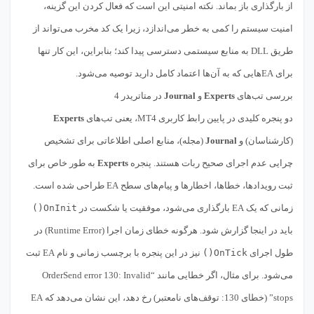
از بارگذاری باز بماند. نکته امنیتی این است که فعال کردن این گزینه،
امنیت سیستم را کمی به خطر می‌اندازد، زیرا یک کد مخرب می‌تواند از
طریق DLL به منابع سیستمی دسترسی پیدا کند؛ بنابراین، این کار تنها
برای EAهایی که به آن‌ها اعتماد کامل دارید توصیه می‌شود.
بررسی تب‌های
Experts
و
Journal
در متاتریدر 4
دو پنجره کلیدی در پایین رابط کاربری MT4، یعنی تب‌های
Experts
(کارشناسان) و
Journal
(مجله)، منابع اصلی اطلاعاتی برای تشخیص
چرایی عدم اجرای صحیح ربات هستند. پنجره
Experts
به طور خاص برای
ثبت رویدادها، خطاها، اخطارها و پیام‌های سطح EA طراحی شده است.
زمانی که یک EA بارگذاری می‌شود، موفقیت یا شکست در
OnInit()
باید در اینجا گزارش شود. هرگونه خطای زمان اجرا (Runtime Error) در
طول اجرای
OnTick()
نیز در این پنجره با برچسب زمانی و نام EA ثبت
می‌شود. برای مثال، اگر خطایی مانند “OrderSend error 130: Invalid
stops” (خطای 130: توقف‌های نامعتبر) رخ دهد، این نشان می‌دهد که EA