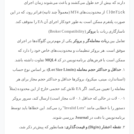
دارند که بیش از حد طول می‌کشند و باعث می‌شوند زمان اجرای
OnTick()
از محدودیت‌های MT4 (معمولاً چند ثانیه) فراتر رود، که در این
صورت پلتفرم ممکن است به طور خودکار اجرای آن EA را متوقف کند.
ناسازگاری ربات با
بروکر
(Broker Compatibility)
تعامل بین
ربات معامله‌گر
و
بروکر
یکی از مهم‌ترین گلوگاه‌ها در اجرای
موفق است. هر بروکر تنظیمات و محدودیت‌های خاص خود را دارد که
ممکن است با فرض‌های برنامه‌نویس در کد
MQL4
تفاوت داشته باشد.
۱.
حداقل و حداکثر حجم معامله (Lot Size Limits):
بر اساس نوع حساب
(استاندارد، مینی، میکرو)، بروکرها حداقل و حداکثر حجم مجاز برای هر
معامله را تعیین می‌کنند. اگر EA تلاش کند حجمی خارج از این محدوده (مثلاً
۰.۰۱ لات در حالی که حداقل ۰.۱ لات مجاز است) ارسال کند، سرور بروکر
دستور را با خطایی مانند “Invalid Lots” رد می‌کند. این خطاها باید توسط
برنامه‌نویس با دقت در
Journal
بررسی شوند.
۲.
نقطه اعشار (Digits) و قیمت‌گذاری:
همانطور که پیش‌تر ذکر شد،