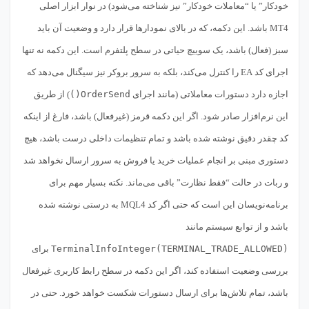
خودکار” یا “معاملات خودکار” نیز شناخته می‌شود) در نوار ابزار اصلی
MT4 باشد. این دکمه، که در بالای نمودارها قرار دارد و وضعیت آن باید
سبز (فعال) باشد، یک سوییچ حیاتی در سطح پلتفرم است. این دکمه نه تنها
اجرای کد EA را کنترل می‌کند، بلکه به سرور بروکر نیز سیگنال می‌دهد که
اجازه دارد دستورات معاملاتی (مانند اجرای
OrderSend()
) از طریق
این نرم‌افزار صادر شود. اگر این دکمه قرمز (غیرفعال) باشد، فارغ از اینکه
کد چقدر دقیق نوشته شده باشد و تمام تنظیمات داخلی درست باشد، هیچ
دستوری مبنی بر انجام عملیات خرید یا فروش به سرور ارسال نخواهد شد
و ربات در حالت “فقط نظارت” باقی می‌ماند. نکته بسیار مهم برای
برنامه‌نویسان این است که حتی اگر کد MQL4 به درستی نوشته شده
باشد و از توابع سیستم مانند
TerminalInfoInteger(TERMINAL_TRADE_ALLOWED)
برای
بررسی وضعیت استفاده کند، اگر این دکمه در سطح رابط کاربری غیرفعال
باشد، تمام تلاش‌ها برای ارسال دستورات شکست خواهد خورد. حتی در