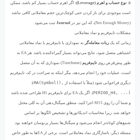
۵.
نوع حساب و اهرم (Leverage):
اگر اهرم حساب بسیار کم باشد، ممکن
است موجودی برای باز کردن حتی کوچک‌ترین حجم معاملاتی کافی نباشد
(Not Enough Money)، که این نیز در
Journal
ثبت می‌شود.
مشکلات تایم‌فریم و نماد معاملاتی
زمانی که یک
ربات معامله‌گر
به نموداری با تایم‌فریم یا نماد معاملاتی
اشتباهی متصل شود، نتایج می‌تواند بسیار گمراه‌کننده باشد. هر EA به
طور پیش‌فرض روی
تایم‌فریم
(Timeframe) نموداری که به آن متصل
است، عملیات خود را انجام می‌دهد، مگر اینکه به صراحت در کد، تایم‌فریم
دیگری فراخوانی شود (مثلاً با استفاده از
iMA(Symbol(),
PERIOD_H4, ...)
). اگر یک EA برای تایم‌فریم H1 طراحی شده باشد
و شما آن را روی M15 اجرا کنید، منطق سیگنال‌دهی آن به کلی مختل
خواهد شد، زیرا محاسبات اندیکاتورها و تشخیص الگوها بر اساس
شمع‌های کوتاه‌تر انجام می‌شود و سیگنال‌ها بسیار پرنوسان خواهند بود.
مسئله دیگر، ناسازگاری نماد معاملاتی است. برخی از EAها به طور خاص