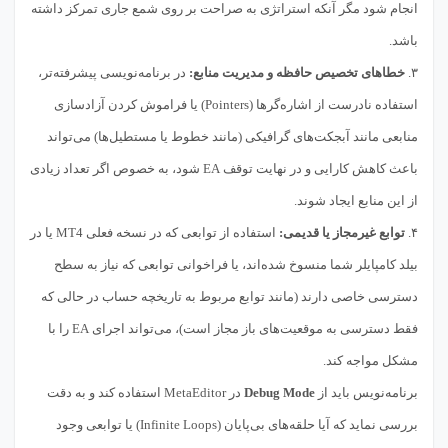
انجام شود مگر آنکه استراتژی به صراحت بر روی شمع جاری تمرکز داشته
باشد.
۳.
خطاهای تخصیص حافظه و مدیریت منابع:
در برنامه‌نویسی پیشرفته‌تر،
استفاده نادرست از اشاره‌گرها (Pointers) یا فراموش کردن آزادسازی
منابعی مانند آبجکت‌های گرافیکی (مانند خطوط یا مستطیل‌ها) می‌تواند
باعث کاهش کارایی و در نهایت توقف EA شود، به خصوص اگر تعداد زیادی
از این منابع ایجاد شوند.
۴.
توابع غیرمجاز یا قدیمی:
استفاده از توابعی که در نسخه فعلی MT4 یا در
بیلد کامپایلر شما منسوخ شده‌اند، یا فراخوانی توابعی که نیاز به سطح
دسترسی خاصی دارند (مانند توابع مربوط به تاریخچه حساب در حالی که
فقط دسترسی به موقعیت‌های باز مجاز است)، می‌تواند اجرای EA را با
مشکل مواجه کند.
برنامه‌نویس باید از
Debug Mode
در MetaEditor استفاده کند و به دقت
بررسی نماید که آیا حلقه‌های بی‌پایان (Infinite Loops) یا توابعی وجود