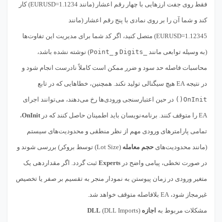
فقط روی جفت ارزهایی با چهار رقم اعشار (مانند EURUSD=1.1234) کار
کند و شما آن را بر روی نمادی با پنج رقم اعشار (مانند
EURUSD=1.12345) متصل کنید، اگر کد شما برای مدیریت این تفاوت‌ها
(به وسیله توابعی مانند
_Digits
و
_Point
) نوشته نشده باشد،
محاسبات فاصله حد سود و ضرر ممکن است کاملاً نادرست انجام شود و
در نتیجه EA هیچ سیگنالی تولید نکند. همچنین، خطاهایی که در تابع
OnInit()
در حین اعتبارسنجی ورودی‌ها رخ می‌دهند، می‌توانند اجرای
EA را متوقف کنند. برنامه‌نویسان باید اطمینان حاصل کنند که در
OnInit
،
تمامی پارامترهای ورودی مهم از نظر منطقی و محدودیت‌های سیستم
(مانند محدودیت‌های
حجم معامله
(Lot Size) توسط بروکر) بررسی شوند و
در صورت تخطی، پیامی واضح در
Experts
ثبت گردد. اگر مقداردهی یک
متغیر ورودی در زمان پیوستن به نمودار منجر به تقسیم بر صفر یا تخصیص
غیرمجاز شود، EA بلافاصله متوقف خواهد شد.
مشکلات مربوط به
اجازه DLL
(DLL Imports)