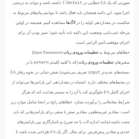
صورتی که یک EA خطایی در
OnInit()
داشته باشد و نتواند به درستی
اجرا شود، این دکمه همچنان باید فعال باشد تا بتوانیم پیام‌های مربوط به
شکست در مقداردهی اولیه را در
لاگ‌ها
مشاهده کنیم. همیشه در اولین
مرحله عیب‌یابی، وضعیت این دکمه باید تأیید شود؛ سبز بودن آن برای
اجرای موفقیت‌آمیز الزامی است.
خطاهای مربوط به
تنظیمات ورودی ربات
(Input Parameters)
متغیرهای
تنظیمات ورودی ربات
(که با کلمه کلیدی
extern
یا در
نسخه‌های جدیدتر
input
تعریف می‌شوند) نقش حیاتی در نحوه رفتار EA
در محیط‌های مختلف دارند. اشتباه در مقداردهی این پارامترها می‌تواند از
اجرای کامل EA جلوگیری کند یا آن را به سمتی هدایت کند که هرگز
شرایط معاملاتی را برآورده نسازد. خطاهای رایج در اینجا شامل موارد زیر
است: مقادیر غیرمنطقی، مقادیر صفر یا منفی برای پارامترهایی که باید
مثبت باشند (مانند اندازه لات یا حد ضرر)، و ناسازگاری بین پارامترهای
عددی و مقادیر پیش‌فرض. برای مثال، اگر یک EA طراحی شده باشد تا