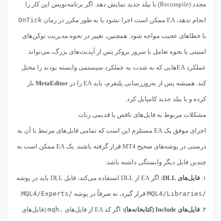
مجدد (Recompile) با بیلد جدید نمایش دهد. اگر برنامه‌نویس این کار را
انجام ندهد، EA ممکن است اجرا نشود یا به طور مکرر در زمان
OnTick
با خطاهای عجیب مواجه شود. همچنین، تغییر در نحوه مدیریت توکن‌های
امنیتی یا نحوه تعامل با سرور بروکر پس از آپدیت‌های بزرگ، می‌تواند
عملکرد EAهایی که به شدت به عملکرد سیستمی وابسته بودند را مختل
کند. همیشه پس از به‌روزرسانی پلتفرم، باید EA را در
MetaEditor
باز
کرده و با بیلد جدید کامپایل کرد.
مشکلات مربوط به فایل‌های ناقص یا قدیمی ربات
اجرای موفق یک EA مستلزم این است که تمامی فایل‌های مرتبط با آن به
درستی در پوشه‌های صحیح MT4 قرار گرفته باشند. یک EA ممکن است به
چندین فایل دیگر وابستگی داشته باشد:
۱.
فایل‌های DLL:
اگر EA از DLL استفاده می‌کند، فایل DLL باید در پوشه
/MQL4/Libraries
قرار گیرد، نه صرفاً در پوشه
/MQL4/Experts
.
۲.
فایل‌های Include (کتابخانه‌ها):
اگر کد EA از فایل‌های
.mqh
(فایل‌های