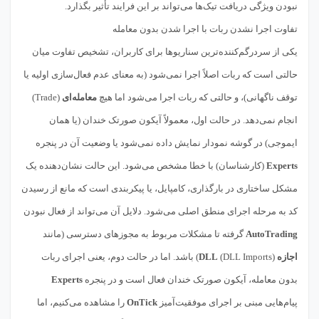
نبودن ویژگی دریافت تیک‌ها می‌تواند بر این فرایند تأثیر بگذارد.
تفاوت اجرا نشدن ربات با اجرا شدن بدون معامله
یکی از سردرگم‌کننده‌ترین سناریوها برای کاربران، تشخیص تفاوت میان
حالتی است که ربات اصلاً اجرا نمی‌شود (به معنای عدم فعال‌سازی اولیه یا
توقف ناگهانی)، و حالتی که ربات اجرا می‌شود اما هیچ
معامله‌ای
(Trade)
انجام نمی‌دهد. در حالت اول، معمولاً آیکون صورتک خندان (یا همان
ایموجی) در گوشه نمودار نمایش داده نمی‌شود یا وضعیت آن در پنجره
Experts
(کارشناسان) با خطا مشخص می‌شود. این حالت نشان‌دهنده یک
مشکل ساختاری در بارگذاری، کامپایل، یا پیکربندی است که مانع از رسیدن
کد به مرحله اجرای منطق اصلی می‌شود. دلایل آن می‌تواند از فعال نبودن
AutoTrading
گرفته تا مشکلات مربوط به مجوزهای دسترسی (مانند
اجازه DLL
(DLL Imports)) باشد. اما در حالت دوم، یعنی اجرای ربات
بدون معامله، آیکون صورتک خندان فعال است و در پنجره
Experts
پیام‌هایی مبنی بر اجرای موفقیت‌آمیز
OnTick
را مشاهده می‌کنیم، اما