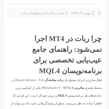
بهمن 28, 1404
نصب، راه‌اندازی و تنظیمات ربات
چرا ربات در MT4 اجرا
نمی‌شود: راهنمای جامع
عیب‌یابی تخصصی برای
برنامه‌نویسان MQL4
فعال‌سازی و اجرای صحیح یک
ربات معامله‌گر
(Expert Advisor – EA) در
محیط پلتفرم
متاتریدر 4
(MetaTrader 4 – MT4) یکی از اساسی‌ترین
دغدغه‌های هر برنامه‌نویس
MQL4
و تریدر خودکار است. این فرایند که
ظاهراً ساده به نظر می‌رسد، مملو از پیچیدگی‌هایی است که می‌تواند از