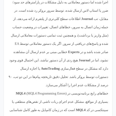
اجرا شده اما دستور معاملاتی به دلیل مشکلات در پارامترهای حد سود/
ضرر یا استاپ لاس ارسال شده، توسط سرور بروکر رد شده است. در
مقابل، تب
Journal
اطلاعات سطح کلی‌تری از پلتفرم ارائه می‌دهد، از
جمله زمان اتصال به سرور، خطاهای اتصال، تغییرات در وضعیت حساب
(مثل واریز یا برداشت)، و همچنین ثبت تمامی دستورات معاملاتی ارسال
شده و پاسخ‌های دریافتی از سرور. اگر یک دستور معاملاتی توسط EA
صادر شده باشد و در
Experts
خطایی مبنی بر عدم ارسال آن مشاهده
نشود، اما در
Journal
هیچ ردی از آن دستور نباشد، این احتمال قوی وجود
دارد که مشکل در سطح فعال‌سازی
AutoTrading
یا اجازه ارسال
دستورات توسط بروکر باشد. تحلیل دقیق تاریخچه پیام‌ها در این دو تب، ۹۰
درصد از مشکلات عدم اجرا را آشکار می‌سازد.
خطاهای رایج برنامه‌نویسی در
(MQL4 Programming Errors)
MQL4
بسیاری از مواقع، مشکل عدم اجرای ربات ناشی از نقص‌های منطقی یا
سینتکسی در کد
MQL4
است که در زمان کامپایل به طور کامل شناسایی