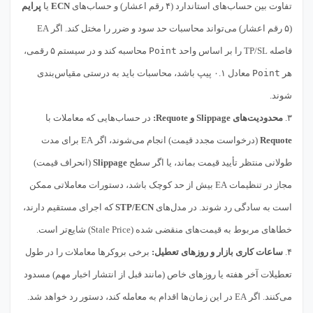
تفاوت بین حساب‌های استاندارد (۴ رقم اعشار) و حساب‌های
ECN
یا
پرايم
(۵ رقم اعشار) می‌تواند محاسبات حد سود و ضرر را مختل کند. اگر EA
فاصله TP/SL را بر اساس واحد
Point
محاسبه کند و در سیستم ۵ رقمی،
هر
Point
معادل ۰.۱ پیپ باشد، محاسبات باید به درستی مقیاس‌بندی
شوند.
۳.
محدودیت‌های Slippage و Requote:
در حساب‌هایی که معاملات با
Requote
(درخواست مجدد قیمت) انجام می‌شوند، اگر EA برای مدت
طولانی منتظر تأیید قیمت بماند، یا اگر سطح
Slippage
(انحراف قیمت)
مجاز در تنظیمات EA بیش از حد کوچک باشد، دستورات معاملاتی ممکن
است به سادگی رد شوند. در مدل‌های
STP/ECN
که اجرای مستقیم دارند،
خطاهای مربوط به قیمت‌های منقضی شده (Stale Price) شایع‌تر است.
۴.
ساعات کاری بازار و روزهای تعطیل:
برخی بروکرها معاملات را در طول
تعطیلات آخر هفته یا روزهای خاص (مانند قبل از انتشار اخبار مهم) مسدود
می‌کنند. اگر EA در این زمان‌ها اقدام به معامله کند، دستور رد خواهد شد.